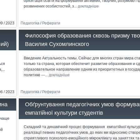
орієнтація освіти на формування активних, творчих, розумово і 
розвинених особистостей, з...
докладніше
09 / 2023
Педагогіка
/
Реферати
Философия образования сквозь призму тво
вий)
Василия Сухомлинского
Введение Актуальность темы. Сейчас для многих стран мира ста
ься
только та страна, которая обеспечит развитие образования и с
...
образовательное направление одним из приоритетных в госуд
политике —...
докладніше
06 / 2023
Педагогіка
/
Реферати
ина
Обґрунтування педагогічних умов формува
емпатійної культури студентів
 чаще
Складний та динамічний процес формування емпатійної культур
ой
реалізації певних педагогічних умов, до яких ми відносимо створ
сприятливого психолого-емоційного мікроклімату на заняттях та