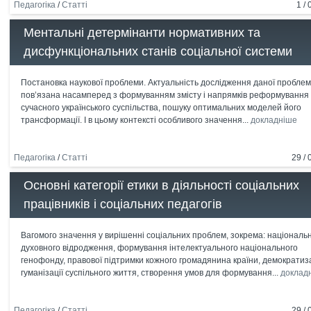
Педагогіка
/
Статті
1 / 
Ментальні детермінанти нормативних та
дисфункціональних станів соціальної системи
Постановка наукової проблеми. Актуальність дослідження даної пробле
пов’язана насамперед з формуванням змісту і напрямків реформування
сучасного українського суспільства, пошуку оптимальних моделей його
трансформації. І в цьому контексті особливого значення...
докладніше
Педагогіка
/
Статті
29 / 
Основні категорії етики в діяльності соціальних
працівників і соціальних педагогів
Вагомого значення у вирішенні соціальних проблем, зокрема: національн
духовного відродження, формування інтелектуального національного
генофонду, правової підтримки кожного громадянина країни, демократиза
гуманізації суспільного життя, створення умов для формування...
доклад
Педагогіка
/
Статті
29 / 