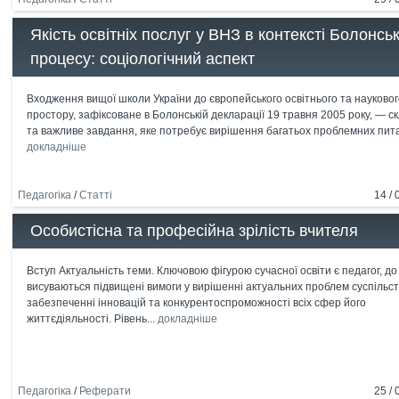
Якість освітніх послуг у ВНЗ в контексті Болонсь
процесу: соціологічний аспект
Входження вищої школи України до європейського освітнього та науковог
простору, зафіксоване в Болонській декларації 19 травня 2005 року, — с
та важливе завдання, яке потребує вирішення багатьох проблемних пита
докладніше
Педагогіка
/
Статті
14 / 
Особистісна та професійна зрілість вчителя
Вступ Актуальність теми. Ключовою фігурою сучасної освіти є педагог, до
висуваються підвищені вимоги у вирішенні актуальних проблем суспільст
забезпеченні інновацій та конкурентоспроможності всіх сфер його
життєдіяльності. Рівень...
докладніше
Педагогіка
/
Реферати
25 / 