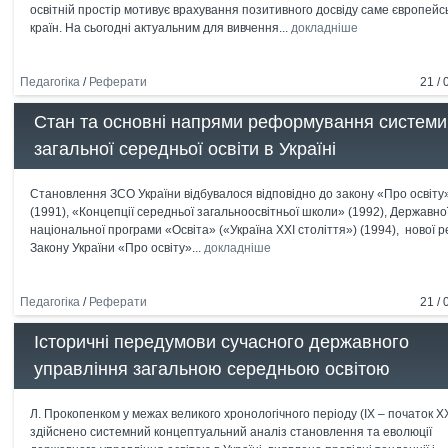
освітній простір мотивує врахування позитивного досвіду саме європейс
країн. На сьогодні актуальним для вивчення...
докладніше
Педагогіка
/
Реферати
21 / 
Стан та основні напрями реформування системи
загальної середньої освіти в Україні
Становлення ЗСО України відбувалося відповідно до закону «Про освіту
(1991), «Концепції середньої загальноосвітньої школи» (1992), Державно
національної програми «Освіта» («Україна ХХІ століття») (1994), нової р
Закону України «Про освіту»...
докладніше
Педагогіка
/
Реферати
21 / 
Історичні передумови сучасного державного
управління загальною середньою освітою
Л. Прокопенком у межах великого хронологічного періоду (ІХ – початок ХХ
здійснено системний концептуальний аналіз становлення та еволюції