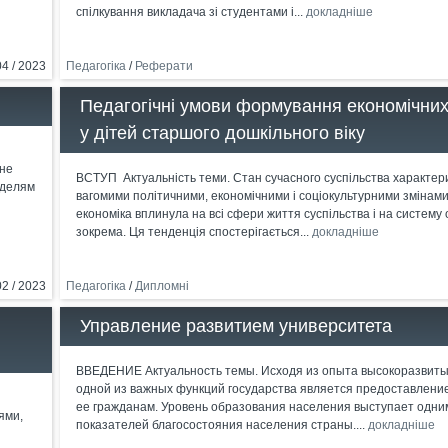
спілкування викладача зі студентами і...
докладніше
04 / 2023
Педагогіка
/
Реферати
Педагогічні умови формування економічни
у дітей старшого дошкільного віку
вне
ВСТУП Актуальність теми. Стан сучасного суспільства характер
оделям
вагомими політичними, економічними і соціокультурними змінами
економіка вплинула на всі сфери життя суспільства і на систему 
зокрема. Ця тенденція спостерігається...
докладніше
02 / 2023
Педагогіка
/
Дипломні
Управление развитием университета
ВВЕДЕНИЕ Актуальность темы. Исходя из опыта высокоразвиты
одной из важных функций государства является предоставлени
ее гражданам. Уровень образования населения выступает одни
ями,
показателей благосостояния населения страны....
докладніше