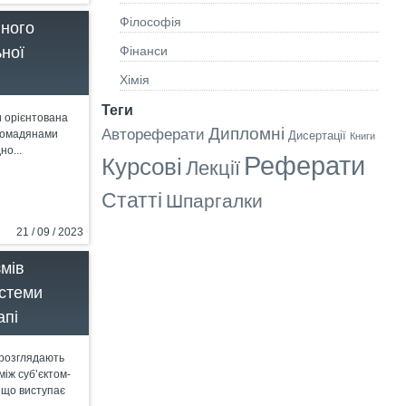
Філософія
вного
Фінанси
ної
Хімія
Теги
и орієнтована
Дипломні
Автореферати
громадянами
Дисертації
Книги
о...
Реферати
Курсові
Лекції
Статті
Шпаргалки
21 / 09 / 2023
змів
стеми
апі
 розглядають
між суб’єктом-
, що виступає