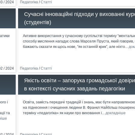
03 / 2024
Педагогіка
/
Статті
Сучасні інноваційні підходи у вихованні кур
(студентів)
матики
Активне використання у сучасному суспільстві терміну “ментальні
способу мислення нагадує слова Марселя Пруста, який говорив, 
бажають сказати як щось нове, “як останній крик”, але ніхто...
док
02 / 2024
Педагогіка
/
Статті
Якість освіти – запорука громадської довір
в контексті сучасних завдань педагогіки
ого і
Освіта, замість передачі традицій і знань, має бути направленою
на піднесення і очищення людини В. Франкл Найбільш поширена
ції та
терміну «педагогіка» як науки про виховання і...
докладніше
ніше
02 / 2024
Педагогіка
/
Статті