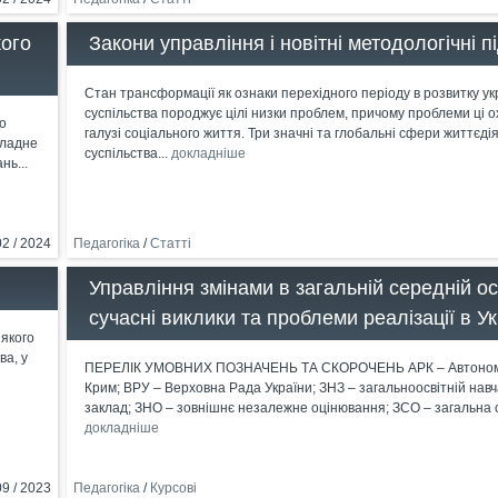
кого
Закони управління і новітні методологічні п
Стан трансформації як ознаки перехідного періоду в розвитку ук
суспільства породжує цілі низки проблем, причому проблеми ці 
о
галузі соціального життя. Три значні та глобальні сфери життєді
кладне
суспільства...
докладніше
нь...
02 / 2024
Педагогіка
/
Статті
Управління змінами в загальній середній осв
сучасні виклики та проблеми реалізації в Ук
 якого
ва, у
ПЕРЕЛІК УМОВНИХ ПОЗНАЧЕНЬ ТА СКОРОЧЕНЬ АРК – Автономн
Крим; ВРУ – Верховна Рада України; ЗНЗ – загальноосвітній нав
заклад; ЗНО – зовнішнє незалежне оцінювання; ЗСО – загальна с
докладніше
09 / 2023
Педагогіка
/
Курсові