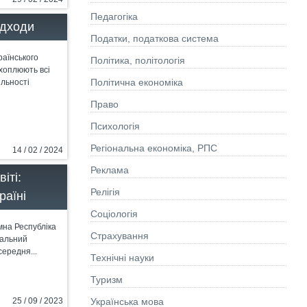
Педагогіка
ідходи
Податки, податкова система
раїнського
Політика, політологія
охоплюють всі
Політична економіка
яльності
Право
Психологія
Регіональна економіка, РПС
14 / 02 / 2024
Реклама
іті:
Релігія
раїні
Соціологія
а Республіка
Страхування
чальний
ередня...
Технічні науки
Туризм
Українська мова
25 / 09 / 2023