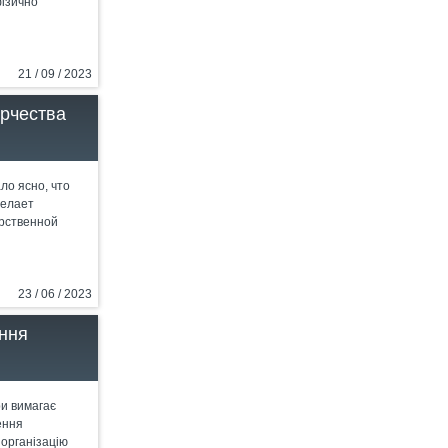
фізично
21 / 09 / 2023
рчества
ло ясно, что
делает
арственной
23 / 06 / 2023
ння
и вимагає
ення
 організацію