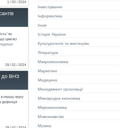
1 / 03 / 2024
Інвестування
сантів
Інформатика
Інше
Історія України
сть” як
що цим всі
Культурологія та мистецтво
ладніше
Літературa
Макроекономіка
29 / 02 / 2024
Маркетинг
и до ВНЗ
Медицина
Менеджмент організації
 в першу чергу
Міжнародна економіка
 дефініція
Мікроекономіка
Мовознавство
Музика
29 / 02 / 2024