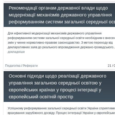
Рекомендації органам державної влади щодо
модернізації механізмів державного управління
реформуванням системи загальної середньої осв
Для ефективної модернізації механізмів державного управління
реформуванням системи загальної середньої освіти необхідним є внесе
змін у чинне нормативно-правове законодавство. З метою переходу від
декларативних заяв до реального впровадження держано-громадського..
докладніше
Педагогіка
/
Реферати
21 / 
Основні підходи щодо реалізації державного
управління загальною середньої освітою у
європейських країнах у процесі інтеграції у
європейський освітній простір
Успішному реформуванню загальної середньої освіти України сприятиме
врахування зарубіжного досвіду. Процес інтеграції України у європейськ