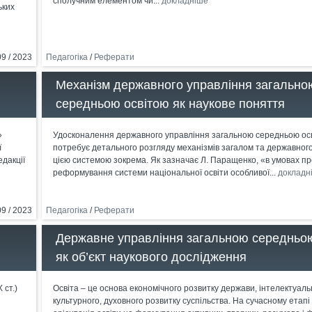
сполучним елементом чи...
докладніше
ьких
09 / 2023
Педагогіка
/
Реферати
Механізм державного управління загально
середньою освітою як наукове поняття
»
Удосконалення державного управління загальною середньою ос
ї
потребує детального розгляду механізмів загалом та державног
едакції
цією системою зокрема. Як зазначає Л. Паращенко, «в умовах п
реформування системи національної освіти особливої...
докладн
09 / 2023
Педагогіка
/
Реферати
Державне управління загальною середньо
як об’єкт наукового дослідження
 ст.)
Освіта – це основа економічного розвитку держави, інтелектуаль
культурного, духовного розвитку суспільства. На сучасному етапі