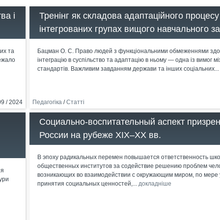
ва і
Тренінг як складова адаптаційного процесу
інтегрованих групах вищого навчального з
их та
Бацман О. С. Право людей з функціональними обмеженнями здо
лежало
інтеграцію в суспільство та адаптацію в ньому — одна із вимог 
стандартів. Важливим завданням держави та інших соціальних..
09 / 2024
Педагогіка
/
Статті
Социально-воспитательный аспект призрен
России на рубеже XIX–XX вв.
В эпоху радикальных перемен повышается ответственность шко
общественных институтов за содействие решению проблем чело
ія
возникающих во взаимодействии с окружающим миром, по мере 
тури
принятия социальных ценностей,...
докладніше