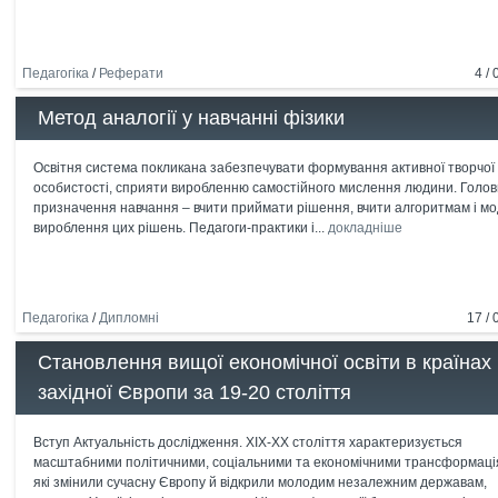
Педагогіка
/
Реферати
4 / 
Метод аналогії у навчанні фізики
Освітня система покликана забезпечувати формування активної творчої
особистості, сприяти виробленню самостійного мислення людини. Голо
призначення навчання – вчити приймати рішення, вчити алгоритмам і м
вироблення цих рішень. Педагоги-практики і...
докладніше
Педагогіка
/
Дипломні
17 / 
Становлення вищої економічної освіти в країнах
західної Європи за 19-20 століття
Вступ Актуальність дослідження. ХІХ-ХХ століття характеризується
масштабними політичними, соціальними та економічними трансформаці
які змінили сучасну Європу й відкрили молодим незалежним державам,