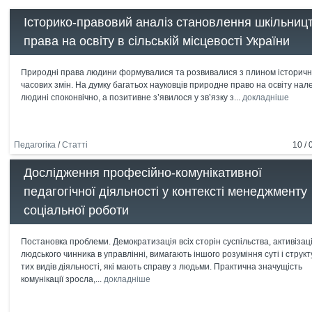
Історико-правовий аналіз становлення шкільницт
права на освіту в сільській місцевості України
Природні права людини формувалися та розвивалися з плином історичн
часових змін. На думку багатьох науковців природне право на освіту на
людині споконвічно, а позитивне з’явилося у зв’язку з...
докладніше
Педагогіка
/
Статті
10 / 
Дослідження професійно-комунікативної
педагогічної діяльності у контексті менеджменту
соціальної роботи
Постановка проблеми. Демократизація всіх сторін суспільства, активізац
людського чинника в управлінні, вимагають іншого розуміння суті і струк
тих видів діяльності, які мають справу з людьми. Практична значущість
комунікації зросла,...
докладніше