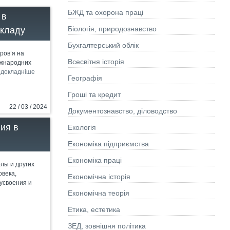
БЖД та охорона праці
 в
Біологія, природознавство
акладу
Бухгалтерський облік
ров’я на
Всесвітня історія
міжнародних
.
докладніше
Географія
Гроші та кредит
22 / 03 / 2024
Документознавство, діловодство
ия в
Екологія
Економіка підприємства
Економіка праці
лы и других
века,
Економічна історія
усвоения и
Економічна теорія
Етика, естетика
ЗЕД, зовнішня політика