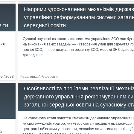
Напрями удосконалення механізмів держа
управління реформуванням системи загаль
іти
середньої освіти
Сучасні науковці вважають, що система управління ЗСО має бут
ння
на виконання таких завдань: — «створення умов для здобуття 
повної ЗСО; — прогнозування розвитку ЗСО, мережі ЗНЗ відповідн
.
докладніше
09 / 2023
Педагогіка
/
Реферати
Особливості та проблеми реалізації механі
державного управління реформуванням си
загальної середньої освіти на сучасному ет
На сучасному етапі поняття «механізм державного управління»
як систему-конфігуратор, яку утворюють «механізм як взаємодія 
центром і об’єктами управління; механізм як частина організації
ий