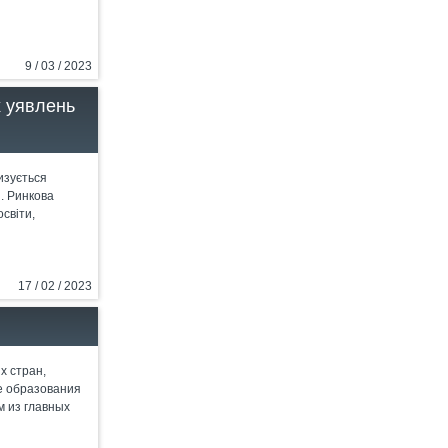
9 / 03 / 2023
х уявлень
изується
. Ринкова
освіти,
17 / 02 / 2023
х стран,
е образования
м из главных