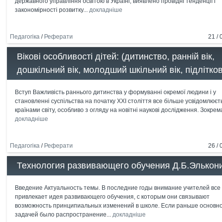
державного управління освітою в Україні, виявлено провідні тенденції і
закономірності розвитку...
докладніше
Педагогіка
/
Реферати
21 / 
Вікові особливості дітей: (дитинство, ранній вік,
дошкільний вік, молодший шкільний вік, підлітко
Вступ Важливість раннього дитинства у формуванні окремої людини і у
становленні суспільства на початку ХХІ століття все більше усвідомлюєт
країнами світу, особливо з огляду на новітні наукові дослідження. Зокрема,
докладніше
Педагогіка
/
Реферати
26 / 
Технология развивающего обучения Д.Б.Элькон
Введение Актуальность темы. В последние годы внимание учителей все
привлекает идея развивающего обучения, с которым они связывают
возможность принципиальных изменений в школе. Если раньше основн
задачей было распространение...
докладніше