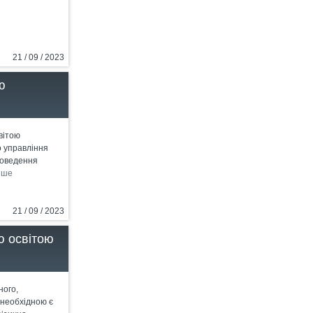
21 / 09 / 2023
ю
вітою
о управління
роведення
іше
21 / 09 / 2023
ю освітою
ного,
 необхідною є