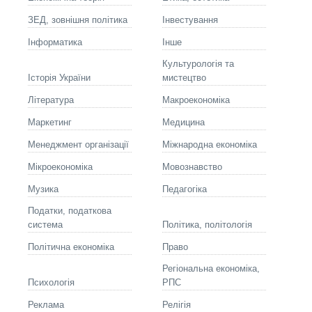
ЗЕД, зовнішня політика
Інвестування
Інформатика
Інше
Культурологія та
Історія України
мистецтво
Літературa
Макроекономіка
Маркетинг
Медицина
Менеджмент організації
Міжнародна економіка
Мікроекономіка
Мовознавство
Музика
Педагогіка
Податки, податкова
система
Політика, політологія
Політична економіка
Право
Регіональна економіка,
Психологія
РПС
Реклама
Релігія