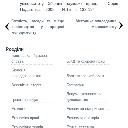
університету. Збірник наукових праць. – Серія:
Педагогіка. – 2008. — №15 – с. 132-134
Сутність, засади та місце
Методика викладання
керівництва у процесі
менеджменту
менеджменту
Розділи
Банківська і біржова
справа
БЖД та охорона праці
Біологія,
природознавство
Бухгалтерський облік
Всесвітня історія
Географія
Документознавство,
Гроші та кредит
діловодство
Екологія
Економіка підприємства
Економіка праці
Економічна історія
Економічна теорія
Етика, естетика