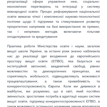
реорганізації сфери управління нею, соціально-
економічних перетворень та інтеграції у систему
міжнародної освіти. Процес реформування національної
освіти вимагає чіткої і комплексної науково-технологічної
політики щодо її підтримки та стимулювання розвитку
пріоритетних напрямків на базі використання як прямих,
так і непрямих методів, включаючи пільгове
оподаткування та кредитування.
Практика роботи Міністерства освіти і науки, загалом
вищої школи України, за останні роки значно наблизила
нас до реалізації ідеї входження до європейського
простору вищої освіти (ЄПВО), яка базується на
інституційній автономії, академічній свободі, рівних
можливостях та демократичних принципах, які
сприятимуть мобільності, підвищуватимуть можливості
працевлаштування, а також привабливість та
конкурентоспроможність Європи. Коли ми дивимося в
майбутнє, ми розуміємо, що в світі, який постійно
змінюється, зростатиме потреба в адаптації наших систем
вищої освіти, підтримці конкурентоспроможності ЄПВО, а
також можливості останнього належним чином відповідати