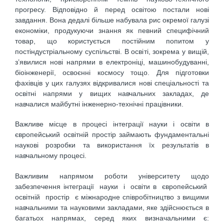
прогресу. Відповідно й перед освітою постали нові
завдання. Вона дедалі більше набувала рис окремої галузі
економіки, продукуючи знання як певний специфічний
товар, що користується постійним попитом у
постіндустріальному суспільстві. В освіті, зокрема у вищій,
з’явилися нові напрями в електроніці, машинобудуванні,
біоінженерії, освоєнні космосу тощо. Для підготовки
фахівців у цих галузях відкривалися нові спеціальності та
освітні напрями у вищих навчальних закладах, де
навчалися майбутні інженерно-технічні працівники.
Важливе місце в процесі інтеграції науки і освіти в
європейський освітній простір займають фундаментальні
наукові розробки та використання їх результатів в
навчальному процесі.
Важливим напрямом роботи університету щодо
забезпечення інтеграції науки і освіти в європейський
освітній простір є міжнародне співробітництво з вищими
навчальними та науковими закладами, яке здійснюється в
багатьох напрямах, серед яких визначальними є: