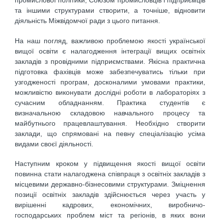
промислової політики, Союзом промисловців і підприємців
та іншими структурами створити, а точніше, відновити
діяльність Міжвідомчої ради з цього питання.
На наш погляд, важливою проблемою якості української
вищої освіти є налагодження інтеграції вищих освітніх
закладів з провідними підприємствами. Якісна практична
підготовка фахівців може забезпечуватись тільки при
узгодженості програм, досконалими умовами практики,
можливістю виконувати дослідні роботи в лабораторіях з
сучасним обладнанням. Практика студентів є
визначальною складовою навчального процесу та
майбутнього працевлаштування. Необхідно створити
заклади, що спрямовані на певну спеціалізацію усіма
видами своєї діяльності.
Наступним кроком у підвищення якості вищої освіти
повинна стати налагоджена співпраця з освітніх закладів з
місцевими державно-бізнесовими структурами. Зміцнення
позиції освітніх закладів здійснюється через участь у
вирішенні кадрових, економічних, виробничо-
господарських проблем міст та регіонів, в яких вони