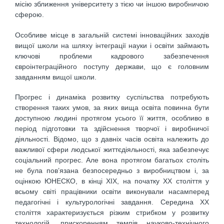
місію зближення університету з тією чи іншою виробничою
сферою.
Особливе місце в загальній системі інноваційних заходів
вищої школи на шляху інтеграції науки і освіти займають
ключові проблеми кадрового забезпечення
євроінтеграційного поступу держави, що є головним
завданням вищої школи.
Прогрес і динаміка розвитку суспільства потребують
створення таких умов, за яких вища освіта повинна бути
доступною людині протягом усього її життя, особливо в
період підготовки та здійснення творчої і виробничої
діяльності. Відомо, що з давніх часів освіта належить до
важливої сфери людської життєдіяльності, яка забезпечує
соціальний прогрес. Але вона протягом багатьох століть
не була пов’язана безпосередньо з виробництвом і, за
оцінкою ЮНЕСКО, в кінці ХIХ, на початку XX століття у
всьому світі працівники освіти виконували насамперед
педагогічні і культурологічні завдання. Cерединa XX
століття характеризується різким стрибком у розвитку
технологій, прискоренням темпів науково-технічного