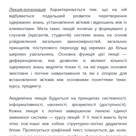
Лекція-інтеграція
Характеризується тим, що на ній
відбувається подальший розвиток перетворення
одержаних знань, установлення зв’язків і відношень між їх
елементами. Мета та­ких лекцій полягає у формуванні у
слухачів (курсантів, студентів) системи знань на основі
усвідом­лення загальних закономірностей, загальних
принципів, поступового переходу від окремих до більш
широких узагальнень. Основна функція цієї лекції —
диференціююча, яка дозволяє із великої кількості
одержаних знань виділяти тільки ті, на які падає основне
змістовне і логічне навантаження та які є опорою для
встановлення зв’язків між основними поняттями теми,
курсу, предмету.
Академічна лекція будується на принципах системності,
інформативності, наочності, зрозумілості (доступності).
Кожна лекція є логічно завершеною ланкою єдиної
замкненої системи — курсу лекцій. У її тексті мають бути
чітко пов´язані між собою структурно-логічні дидактичні
блоки. Проектується графічний текст, планується, де, коли,