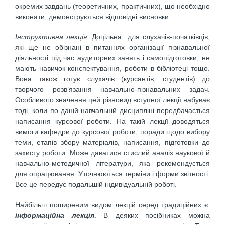
окремих завдань (теоретичних, пра­ктичних), що необхідно
виконати, демонструються відповідні висновки.
Інструктивна лекція
.
Доцільна
для слухачів-початківців,
які ще не обізнані в питаннях організації пізнавальної
діяльності під час аудиторних занять і самопідготовки, не
мають навичок конспектування, роботи в бібліотеці тощо.
Вона також готує слухачів (курсантів, студентів) до
творчого розв’язання навчально-пізнавальних задач.
Особливого значення цей різновид вступної лекції набуває
тоді, коли по даній навчальній дисципліні передбачається
написання курсової роботи. На такій лекції доводяться
вимоги кафедри до курсової роботи, поради щодо вибору
теми, етапів збору матеріалів, написання, підготовки до
захисту роботи. Може даватися стислий аналіз наукової й
навчально-методичної літератури, яка рекомендується
для опрацювання. Уточнюються терміни і форми звітності.
Все це передує подальшій індивідуальній роботі.
Найбільш поширеним видом лекцій серед традиційних є
інформаційна лекція
. В деяких посібниках можна