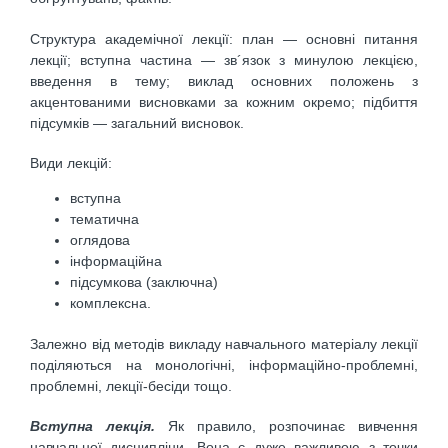
Структура академічної лекції: план — основні питання
лекції; вступна частина — зв´язок з минулою лекцією,
введення в тему; виклад основних положень з
акцентованими висновками за кожним окремо; підбиття
підсумків — загальний висновок.
Види лекцій:
вступна
тематична
оглядова
інформаційна
підсумкова (заключна)
комплексна.
Залежно від методів викладу навчального матеріалу лекції
поділяються на монологічні, інформаційно-проблемні,
проблемні, лекції-бесіди тощо.
Вступна лекція.
Як правило, розпочинає вивчення
навчальної дисципліни. Вона є дуже важливою з точки