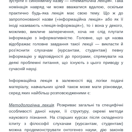
зустріти її синонімічну назву — «
тематична лекція
«. Така
номінація навряд чи може вважатися вдалою, оскільки
практично будь-яка лекція має свою тему. Що ж до
запропонованої назви («інформаційна лекція» або як її
іноді називають «лекція-інформація»), то і вона у декого,
можливо, викличе заперечення, хоча не слід плутати
інформацію з інформативністю. Головне, що ця назва
відображає головне завдання такої лекції — викласти й
роз’яснити слухачам (курсантам, студентам) певну
інформацію у відповідності до програми, спрямувати на
деякі проблемні питання, що існують з цього приводу у
сучасній науці.
Інформаційна лекція в залежності від логіки подачі
матеріалу, навчальних цілей також може мати різновиди,
серед яких найбільш розповсюдженими є:
Методологічна лекція
. Розкриває загальні та специфічні
особливості даної науки, її структуру, окремі методи
наукового пізнання. На старших курсах після складеного
іспиту з філософії слухачам (курсантам, студентам)
можна продемонструвати онтогенез науки, дію законів