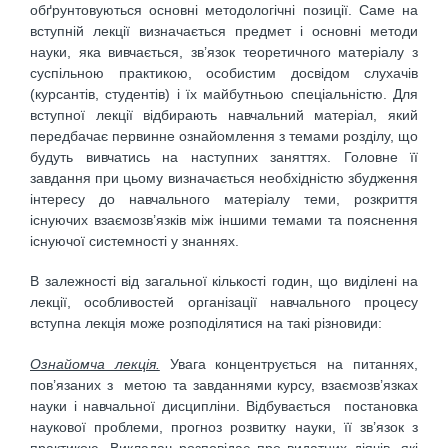
обґрунтовуються основні методологічні позиції. Саме на
вступній лекції визначається предмет і основні методи
науки, яка вивчається, зв’язок теоретичного матеріалу з
суспільною практикою, особистим досвідом слухачів
(курсантів, студентів) і їх майбутньою спеціальністю. Для
вступної лекції відбирають навчальний матеріал, який
передбачає первинне ознайомлення з темами розділу, що
будуть вивчатись на наступних за­няттях. Головне її
завдання при цьому визначається необхідністю збудження
ін­тересу до навчального матеріалу теми, розкриття
існуючих взаємозв’язків між іншими темами та пояснення
існуючої системності у знаннях.
В залежності від загальної кількості годин, що виділені на
лекції, особливостей організації навчального процесу
вступна лекція може розподілятися на такі різновиди:
Ознайомча лекція.
Увага концентрується на питаннях,
пов’язаних з метою та завданнями курсу, взаємозв’язках
науки і навчальної дисципліни. Відбувається постановка
наукової проблеми, прогноз розвитку науки, її зв’язок з
практикою. Викладач розповідає про видатних діячів, які