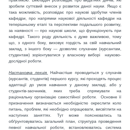
зробили суттєвий внесок у розвиток даної науки. Якщо є
така можливість, розповідає про наукові здобутки членів
кафедри, про напрямки наукової діяльності кафедри на
теперішньому етапі та перспективи подальшого розвитку,
за наявності — про наукові школи, що функціонують при
кафедрі. Такого роду діяльність є дуже важливою, тому
що, з одного боку, виховує гордість за свій навчальний
заклад, з іншого боку — дозволяє слухачам (курсантам,
студентам) зорієнтуватися у власному виборі науково-
дослідної роботи.
Настановча лекція.
Найчастіше проводиться у слухачів
(курсантів, студентів) першого курсу, які проходять процес
адаптації до умов навчання у даному закладі, або у
студентів-заочників, яких треба спрямувати на
раціональну організацію самостійної роботи. Основне її
призначення визначається необхідністю окреслити коло
питань, проб­лем, які необхідно опрацювати, висвітлити на
наступних заняттях. Тут може по­яснюватись та
обґрунтовуватись загальний план, структура проведення
певної навчальної роботи, встановлюватись система