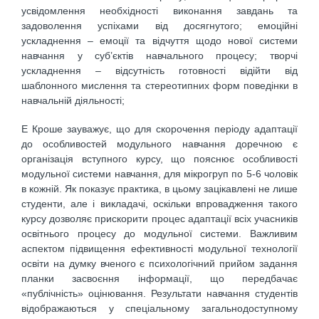
усвідомлення необхідності виконання завдань та
задоволення успіхами від досягнутого; емоційні
ускладнення – емоції та відчуття щодо нової системи
навчання у суб’єктів навчального процесу; творчі
ускладнення – відсутність готовності відійти від
шаблонного мислення та стереотипних форм поведінки в
навчальній діяльності;
Е Кроше зауважує, що для скорочення періоду адаптації
до особливостей модульного навчання доречною є
організація вступного курсу, що пояснює особливості
модульної системи навчання, для мікрогруп по 5-6 чоловік
в кожній. Як показує практика, в цьому зацікавлені не лише
студенти, але і викладачі, оскільки впровадження такого
курсу дозволяє прискорити процес адаптації всіх учасників
освітнього процесу до модульної системи. Важливим
аспектом підвищення ефективності модульної технології
освіти на думку вченого є психологічний прийом задання
планки засвоєння інформації, що передбачає
«публічність» оцінювання. Результати навчання студентів
відображаються у спеціальному загальнодоступному