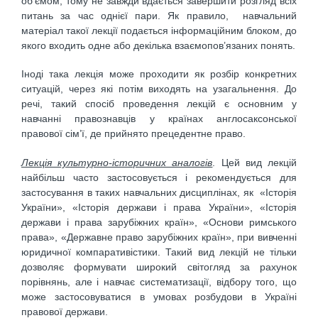
об’ємом, тому не завжди вдається завершити розгляд всіх
питань за час однієї пари. Як правило, навчальний
матеріал такої лекції подається інформаційним блоком, до
якого входить одне або декілька взаємопов’язаних понять.
Іноді така лекція може проходити як розбір конкретних
ситуацій, через які потім виходять на узагальнення. До
речі, такий спосіб проведення лекцій є основним у
навчанні правознавців у країнах англосаксонської
правової сім’ї, де прийнято прецедентне право.
Лекція культурно-історичних аналогів
. Цей вид лекцій
найбільш часто застосовується і рекомендується для
застосування в таких навчальних дисциплінах, як «Історія
України», «Історія держави і права України», «Історія
держави і права зарубіжних країн», «Основи римського
права», «Державне право зарубіжних країн», при вивченні
юридичної компаративістики. Такий вид лекцій не тільки
дозволяє формувати широкий світогляд за рахунок
порівнянь, але і навчає систематизації, відбору того, що
може застосовуватися в умовах розбудови в Україні
правової держави.