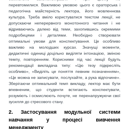
перевтомилися. Важливою умовою цього є ораторська і
педагогічна майстерність лектора, його мовленнєва
культура. Треба вміло користуватися текстом лекції, не
допускаючи неперервного монотонного читання і не
відриваючись далеко від теми, захопившись окремими
подробицями і деталями. Необхідно створювати
оптимальні умови для конспектування. Це особливо
важливо на молодших курсах. Значущі моменти,
дидактичні одиниці доцільно виділяти інтонацією, зміною
темпу, повторенням. Корисними під час лекції будуть
рекомендації викладача типу: «Цю тезу підкресліть
особливо», «Виділіть це поняття певним позначенням»,
«Це можна не записувати, послухайте, а рука відпочине».
Зберігаючи оптимальний темп викладу, лектор має бути
впевненим, що студенти встигають конспектувати,
розуміють і осмислюють почуте, не перенапружуючи свої
зусилля до стресового стану.
2. Застосування модульної системи
навчання у процесі вивчення
менеджменту