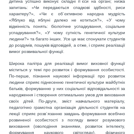
дитина успішно виконує складні п´єси на органі; низка
запитань: «Чи передаються спадкові здібності, риси
характеру?», «Чи є об´єктивною народна мудрість
«Яблуко від яблуні далеко не котиться?», «У чому
відмінність понять: біологічне успадкування, соціальне
успадкування?», «У чому сутність генетичної культури
людини?» та багато інших. Усе це має спонукати студентів
до роздумів, пошуків відповідей, а отже, і сприяє реалізації
вимог розвивальної функції.
Широка палітра для реалізації вимог виховної функції
міститься у темі про розвиток і формування особистості.
По-перше, пізнання наукової інформації про розвиток
людини сприяє піднесенню генетичної культури майбутніх
батьків, формуванню у них соціальної відповідальності за
народження і створення оптимальних умов для виховання
своїх дітей. По-друге, зміст навчального матеріалу,
педагогічно грамотна організація діяльності студентів на
лекції сприяє розв´язанню завдань формування всебічно
розвиненої особистості з погляду вимог розумового
виховання (оволодіння знаннями, розвиток інтелекту,
формування наукового світогляду), фізичного