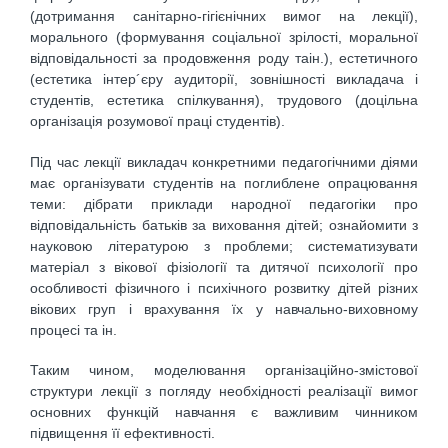
(дотримання санітарно-гігієнічних вимог на лекції),
морального (формування соціальної зрілості, моральної
відповідальності за продовження роду таін.), естетичного
(естетика інтер´єру аудиторії, зовнішності викладача і
студентів, естетика спілкування), трудового (доцільна
організація розумової праці студентів).
Під час лекції викладач конкретними педагогічними діями
має організувати студентів на поглиблене опрацювання
теми: дібрати приклади народної педагогіки про
відповідальність батьків за виховання дітей; ознайомити з
науковою літературою з проблеми; систематизувати
матеріал з вікової фізіології та дитячої психології про
особливості фізичного і психічного розвитку дітей різних
вікових груп і врахування їх у навчально-виховному
процесі та ін.
Таким чином, моделювання організаційно-змістової
структури лекції з погляду необхідності реалізації вимог
основних функцій навчання є важливим чинником
підвищення її ефективності.