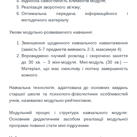
Відносна самостійність елементів модуля;
Реалізація зворотного зв’язку;
Оптимальна передача інформаційного і
методичного матеріалу.
Умови модульно-розвиваючого навчання:
Зменшення щоденного навчального навантаження
(замість 5-7 предметів вивчають 2-3, максимум 4).
Впроваджено гнучкий розклад і скорочено заняття
до 30 хв. – 3 міні-модуля. Міні-модуль (30 хв.) —
Матеріал, що має смислову і логічну завершеність
кожного.
Навчальна технологія, адаптована до основних завдань
старшої школи та психолого-фізіологічних особливостей
учнів, називаємо модульно-рейтинговою.
Модульний процес і структура навчального модуля:
Основним дидактичним засобом реалізації модульної
програми повинні стати міні-підручники.