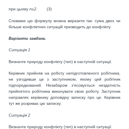
при цьому
n≥2.
(3)
Словами цю формулу можна виразити так: сума двох чи
більше конфліктних ситуацій призводить до конфлікту.
Варіанти завдань
Ситуація 1
Визначте природу конфлікту (тип) в наступній ситуації.
Керівник прийняв на роботу непідготовленого робітника,
не узгодивши це з заступником, якому цей робітник
підпорядкований. Незабаром з’ясовується нездатність
прийнятого робітника виконувати свою роботу. Заступник
направляє керівнику доповідну записку про це. Керівник
тут же розриває цю записку.
Ситуація 2
Визначте природу конфлікту (тип) в наступній ситуації.