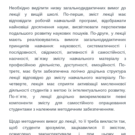
Необхідно виділити низку загальнодидактичних вимог до
лекції у вищій школі. По-перше, зміст лекції має
відповідати робочій навчальній програмі, відображати
найновіші досягнення науки, висвітлювати перспективи
подальшого розвитку наукових пошуків. По-друге, у лекції
мають реалізовуватись вимоги загальнодидактичних
принципів навчання: науковості, систематичності і
послідовності, свідомості, активності й самостійності,
наочності, зв´язку змісту навчального матеріалу з
професійною діяльністю, доступності, емоційності. По-
третє, має бути забезпечена логічно доцільна структура
лекції відповідно до змісту навчального матеріалу. По-
четверте, лекція має сприяти активізації мисленнєвої
діяльності студентів з метою їх інтелектуального розвитку.
По-п´яте, у лекції доцільно виокремлювати певні
компоненти змісту для самостійного опрацювання
студентами з належним методичним забезпеченням.
Щодо методичних вимог до лекції, то її треба викласти так,
щоб студенти зрозуміли, зацікавилися її змістом,
осмислено законспектували і при цьому не