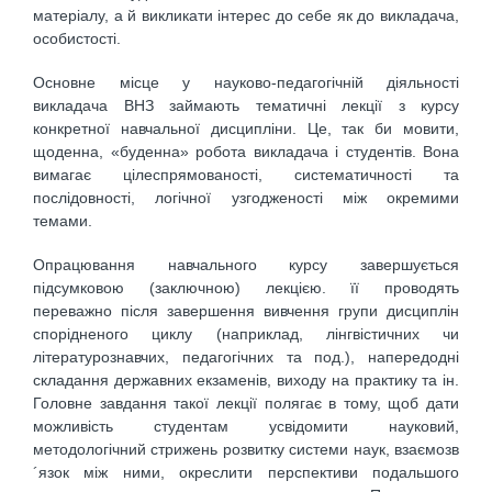
матеріалу, а й викликати інтерес до себе як до викладача,
особистості.
Основне місце у науково-педагогічній діяльності
викладача ВНЗ займають тематичні лекції з курсу
конкретної навчальної дисципліни. Це, так би мовити,
щоденна, «буденна» робота викладача і студентів. Вона
вимагає цілеспрямованості, систематичності та
послідовності, логічної узгодженості між окремими
темами.
Опрацювання навчального курсу завершується
підсумковою (заключною) лекцією. її проводять
переважно після завершення вивчення групи дисциплін
спорідненого циклу (наприклад, лінгвістичних чи
літературознавчих, педагогічних та под.), напередодні
складання державних екзаменів, виходу на практику та ін.
Головне завдання такої лекції полягає в тому, щоб дати
можливість студентам усвідомити науковий,
методологічний стрижень розвитку системи наук, взаємозв
´язок між ними, окреслити перспективи подальшого