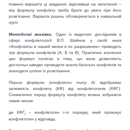
повинні вирішити ці завдання, відповівши на запитання –
яку формулу конфлікту треба брати до уваги при його
розв’язанні. Варіанти рішень обговорюються в навчальній
групі.
Методичні вказівки.
Один із видатних дослідників в
сфері конфліктології В.П. Шейнов у своїй книзі
«Конфликты в нашей жизни и их разрешение» приводить
три формули конфліктів (А, Б та В). Практичне значення
цих формул полягає в тому, що вони дозволяють
достатньо швидко проводити аналіз багатьох конфліктів та
знаходити шляхи їх розв’язання.
Перша формула (конфлікти типу А)
відображає
залежність конфлікту (КФ) від конфліктогенів (КФГ).
Схематично першу формулу конфлікту можна зобразити
таким чином:
де
КФГ
– конфліктоген i-го порядку, який провокує
i
конфліктоген у відповідь.