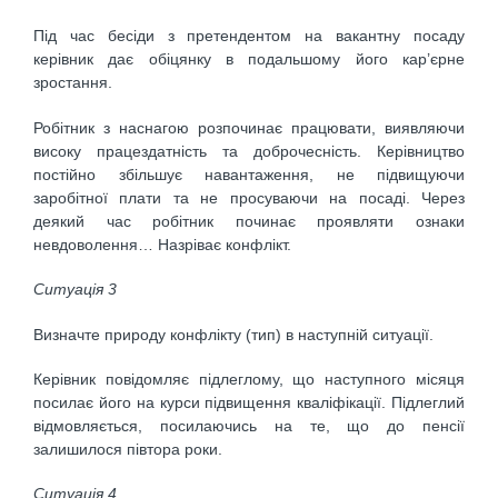
Під час бесіди з претендентом на вакантну посаду
керівник дає обіцянку в подальшому його кар’єрне
зростання.
Робітник з наснагою розпочинає працювати, виявляючи
високу працездатність та доброчесність. Керівництво
постійно збільшує навантаження, не підвищуючи
заробітної плати та не просуваючи на посаді. Через
деякий час робітник починає проявляти ознаки
невдоволення… Назріває конфлікт.
Ситуація 3
Визначте природу конфлікту (тип) в наступній ситуації.
Керівник повідомляє підлеглому, що наступного місяця
посилає його на курси підвищення кваліфікації. Підлеглий
відмовляється, посилаючись на те, що до пенсії
залишилося півтора роки.
Ситуація 4