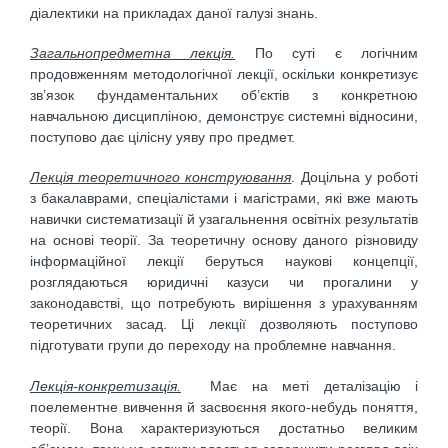
діалектики на прикладах даної галузі знань.
Загальнопредметна лекція.
По суті є логічним
продовженням методологічної лекції, оскільки конкретизує
зв’язок фундаментальних об’єктів з конкретною
навчальною дисципліною, демонструє системні відносини,
поступово дає цілісну уяву про предмет.
Лекція теоретичного конструювання
. Доцільна у роботі
з бакалаврами, спеціалістами і магістрами, які вже мають
навички систематизації й узагальнення освітніх результатів
на основі теорії. За теоретичну основу даного різновиду
інформаційної лекції беруться наукові концепції,
розглядаються юридичні казуси чи прогалини у
законодавстві, що потребують вирішення з урахуванням
теоретичних засад. Ці лекції дозволяють поступово
підготувати групи до переходу на проблемне навчання.
Лекція-конкретизація.
Має на меті деталізацію і
поелементне вивчення й засвоєння якого-небудь поняття,
теорії. Вона характеризуються достатньо великим