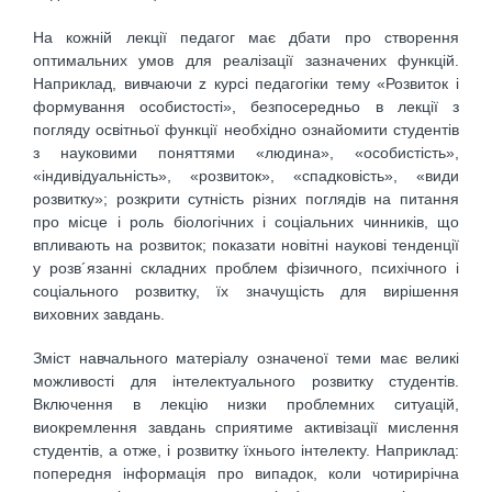
На кожній лекції педагог має дбати про створення
оптимальних умов для реалізації зазначених функцій.
Наприклад, вивчаючи z курсі педагогіки тему «Розвиток і
формування особистості», безпосередньо в лекції з
погляду освітньої функції необхідно ознайомити студентів
з науковими поняттями «людина», «особистість»,
«індивідуальність», «розвиток», «спадковість», «види
розвитку»; розкрити сутність різних поглядів на питання
про місце і роль біологічних і соціальних чинників, що
впливають на розвиток; показати новітні наукові тенденції
у розв´язанні складних проблем фізичного, психічного і
соціального розвитку, їх значущість для вирішення
виховних завдань.
Зміст навчального матеріалу означеної теми має великі
можливості для інтелектуального розвитку студентів.
Включення в лекцію низки проблемних ситуацій,
виокремлення завдань сприятиме активізації мислення
студентів, а отже, і розвитку їхнього інтелекту. Наприклад:
попередня інформація про випадок, коли чотирирічна