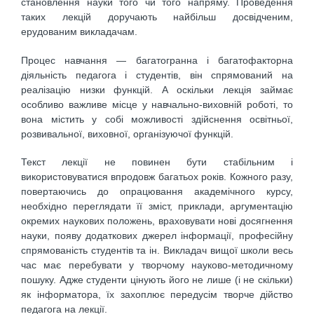
становлення науки того чи того напряму. Проведення
таких лекцій доручають найбільш досвідченим,
ерудованим викладачам.
Процес навчання — багатогранна і багатофакторна
діяльність педагога і студентів, він спрямований на
реалізацію низки функцій. А оскільки лекція займає
особливо важливе місце у навчально-виховній роботі, то
вона містить у собі можливості здійснення освітньої,
розвивальної, виховної, організуючої функцій.
Текст лекції не повинен бути стабільним і
використовуватися впродовж багатьох років. Кожного разу,
повертаючись до опрацювання академічного курсу,
необхідно переглядати її зміст, приклади, аргументацію
окремих наукових положень, враховувати нові досягнення
науки, появу додаткових джерел інформації, професійну
спрямованість студентів та ін. Викладач вищої школи весь
час має перебувати у творчому науково-методичному
пошуку. Адже студенти цінують його не лише (і не скільки)
як інформатора, їх захоплює передусім творче дійство
педагога на лекції.