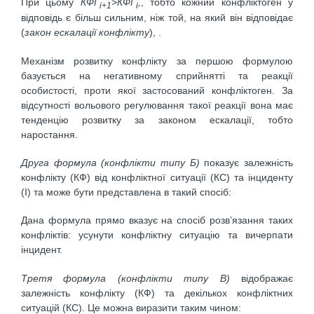
При цьому
КФГ
>КФГ
,
, тобто кожний конфліктоген у
i+1
i
відповідь є більш сильним, ніж той, на який він відповідає
(
закон ескалації конфлікту
), .
Механізм розвитку конфлікту за першою формулою
базується на негативному сприйнятті та реакції
особистості, проти якої застосований конфліктоген. За
відсутності вольового регулювання такої реакції вона має
тенденцію розвитку за законом ескалації, тобто
наростання.
Друга формула (конфлікти типу Б)
показує залежність
конфлікту (КФ) від конфліктної ситуації (КС) та інциденту
(І) та може бути представлена в такий спосіб:
Дана формула прямо вказує на спосіб розв’язання таких
конфліктів: усунути конфліктну ситуацію та вичерпати
інцидент.
Третя формула (конфлікти типу В)
відображає
залежність конфлікту (КФ) та декількох конфліктних
ситуацій (КС). Це можна виразити таким чином: