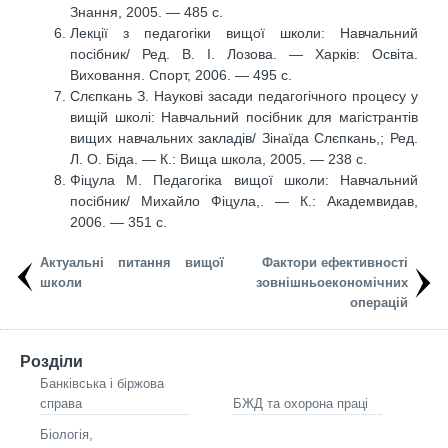
Знання, 2005. — 485 с.
Лекції з педагогіки вищої школи: Навчальний
посібник/ Ред. В. І. Лозова. — Харків: Освіта.
Виховання. Спорт, 2006. — 495 с.
Слєпкань З. Наукові засади педагогічного процесу у
вищій школі: Навчальний посібник для магістрантів
вищих навчальних закладів/ Зінаїда Слєпкань,; Ред.
Л. О. Біда. — К.: Вища школа, 2005. — 238 с.
Фіцула М. Педагогіка вищої школи: Навчальний
посібник/ Михайло Фіцула,. — К.: Академвидав,
2006. — 351 с.
Актуальні питання вищої
Фактори ефективностi
школи
зовнішньоекономiчних
операцiй
Розділи
Банківська і біржова
справа
БЖД та охорона праці
Біологія,