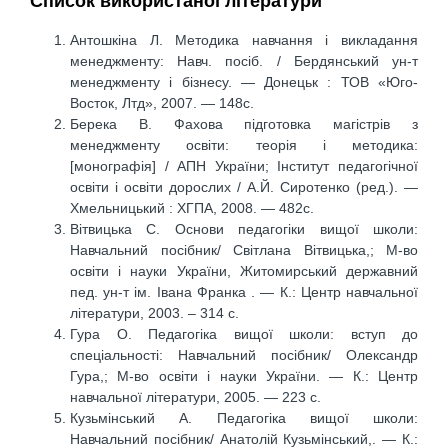
Список використаної літератури
Антошкіна Л. Методика навчання і викладання
менеджменту: Навч. посіб. / Бердянський ун-т
менеджменту і бізнесу. — Донецьк : ТОВ «Юго-
Восток, Лтд», 2007. — 148с.
Берека В. Фахова підготовка магістрів з
менеджменту освіти: теорія і методика:
[монографія] / АПН України; Інститут педагогічної
освіти і освіти дорослих / А.Й. Сиротенко (ред.). —
Хмельницький : ХГПА, 2008. — 482с.
Вітвицька С. Основи педагогіки вищої школи:
Навчальний посібник/ Світлана Вітвицька,; М-во
освіти і науки України, Житомирський державний
пед. ун-т ім. Івана Франка . — К.: Центр навчальної
літератури, 2003. – 314 с.
Гура О. Педагогіка вищої школи: вступ до
спеціальності: Навчальний посібник/ Олександр
Гура,; М-во освіти і науки України. — К.: Центр
навчальної літератури, 2005. — 223 с.
Кузьмінський А. Педагогіка вищої школи:
Навчальний посібник/ Анатолій Кузьмінський,. — К.: