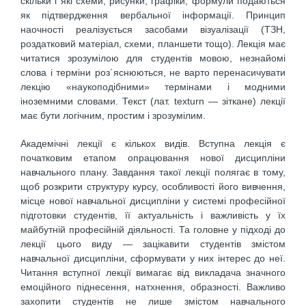
скільки і які схеми, рисунки, графіки, формули подаються
як підтвердження вербальної інформації. Принцип
наочності реалізується засобами візуалізації (ТЗН,
роздатковий матеріал, схеми, планшети тощо). Лекція має
читатися зрозумілою для студентів мовою, незнайомі
слова і терміни роз´яснюються, не варто перенасичувати
лекцію «наукоподібними» термінами і модними
іноземними словами. Текст (лат. texturn — зіткане) лекції
має бути логічним, простим і зрозумілим.
Академічні лекції є кількох видів. Вступна лекція є
початковим етапом опрацювання нової дисципліни
навчального плану. Завдання такої лекції полягає в тому,
щоб розкрити структуру курсу, особливості його вивчення,
місце нової навчальної дисципліни у системі професійної
підготовки студентів, її актуальність і важливість у їх
майбутній професійній діяльності. Та головне у підході до
лекції цього виду — зацікавити студентів змістом
навчальної дисципліни, сформувати у них інтерес до неї.
Читання вступної лекції вимагає від викладача значного
емоційного піднесення, натхнення, образності. Важливо
захопити студентів не лише змістом навчального