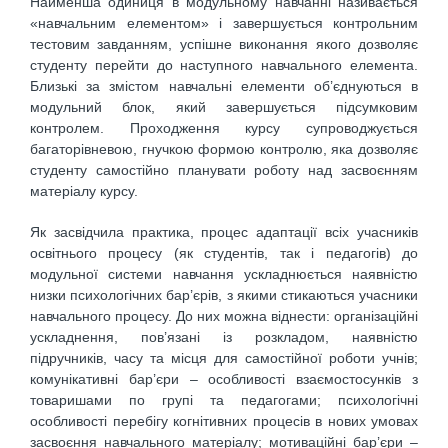
Найменша одиниця в модульному навчанні називається
«навчальним елементом» і завершується контрольним
тестовим завданням, успішне виконання якого дозволяє
студенту перейти до наступного навчального елемента.
Близькі за змістом навчальні елементи об’єднуються в
модульний блок, який завершується підсумковим
контролем. Проходження курсу супроводжується
багаторівневою, гнучкою формою контролю, яка дозволяє
студенту самостійно планувати роботу над засвоєнням
матеріалу курсу.
Як засвідчила практика, процес адаптації всіх учасників
освітнього процесу (як студентів, так і педагогів) до
модульної системи навчання ускладнюється наявністю
низки психологічних бар’єрів, з якими стикаються учасники
навчального процесу. До них можна віднести: організаційні
ускладнення, пов’язані із розкладом, наявністю
підручників, часу та місця для самостійної роботи учнів;
комунікативні бар’єри – особливості взаємостосунків з
товаришами по групі та педагогами; психологічні
особливості перебігу когнітивних процесів в нових умовах
засвоєння навчального матеріалу; мотиваційні бар’єри –