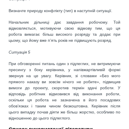
Визначте природу конфлікту (тип) в наступній ситуації.
Начальник дільниці дає завдання робочому. Той
відмовляється, мотивуючи свою відмову тим, що ця
робота вимагає більш високого розряду та додає при
цьому, що йому вже п’ять років не підвищують розряд.
Ситуація 5
При обговоренні питань один з підлеглих, не витримуючи
пресингу з боку керівника, у напівжартівливій формі
звернув на це увагу. Керівник, зі словами «Без мого
прямого наказу ви зовсім нічого не робите», підвищив
вимоги до проекту, скоротив термін здачі роботи. У
відповідь робітник відмовився від виконання роботи,
оскільки ця робота не зазначена в його посадових
обов’язках і таким чином безкоштовна. Керівник після
цього випадку почав діяти же більш жорстко, особливо по
відношенню до цього підлеглого.