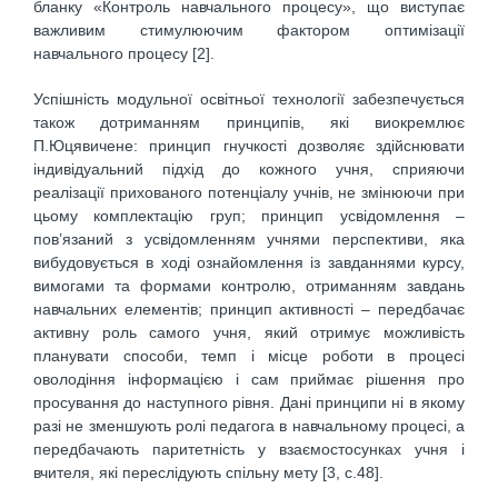
бланку «Контроль навчального процесу», що виступає
важливим стимулюючим фактором оптимізації
навчального процесу [2].
Успішність модульної освітньої технології забезпечується
також дотриманням принципів, які виокремлює
П.Юцявичене: принцип гнучкості дозволяє здійснювати
індивідуальний підхід до кожного учня, сприяючи
реалізації прихованого потенціалу учнів, не змінюючи при
цьому комплектацію груп; принцип усвідомлення –
пов’язаний з усвідомленням учнями перспективи, яка
вибудовується в ході ознайомлення із завданнями курсу,
вимогами та формами контролю, отриманням завдань
навчальних елементів; принцип активності – передбачає
активну роль самого учня, який отримує можливість
планувати способи, темп і місце роботи в процесі
оволодіння інформацією і сам приймає рішення про
просування до наступного рівня. Дані принципи ні в якому
разі не зменшують ролі педагога в навчальному процесі, а
передбачають паритетність у взаємостосунках учня і
вчителя, які переслідують спільну мету [3, с.48].