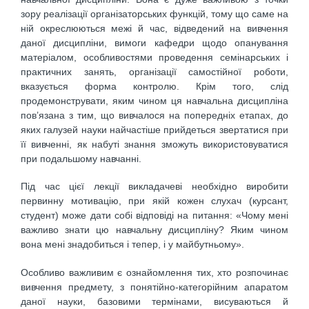
зору реалізації організаторських функцій, тому що саме на
ній окреслюються межі й час, відведений на вивчення
даної дисципліни, вимоги кафедри щодо опанування
матеріалом, особливостями проведення семінарських і
практичних занять, організації самостійної роботи,
вказується форма контролю. Крім того, слід
продемонструвати, яким чином ця навчальна дисципліна
пов’язана з тим, що вивчалося на попередніх етапах, до
яких галузей науки найчастіше прийдеться звертатися при
її вивченні, як набуті знання зможуть використовуватися
при подальшому навчанні.
Під час цієї лекції викладачеві необхідно виробити
первинну мотивацію, при якій кожен слухач (курсант,
студент) може дати собі відповіді на питання: «Чому мені
важливо знати цю навчальну дисципліну? Яким чином
вона мені знадобиться і тепер, і у майбутньому».
Особливо важливим є ознайомлення тих, хто розпочинає
вивчення предмету, з понятійно-категорійним апаратом
даної науки, базовими термінами, висуваються й