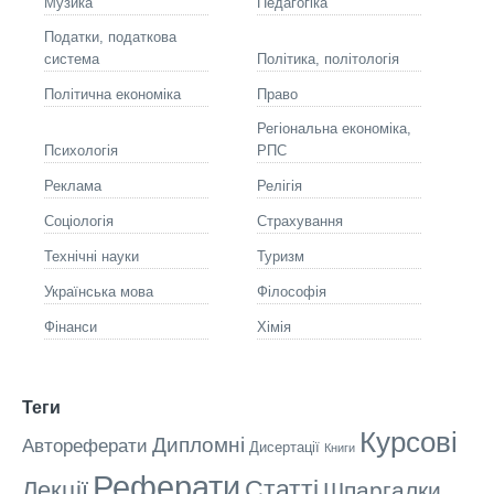
Музика
Педагогіка
Податки, податкова
система
Політика, політологія
Політична економіка
Право
Регіональна економіка,
Психологія
РПС
Реклама
Релігія
Соціологія
Страхування
Технічні науки
Туризм
Українська мова
Філософія
Фінанси
Хімія
Теги
Курсові
Дипломні
Автореферати
Дисертації
Книги
Реферати
Статті
Лекції
Шпаргалки