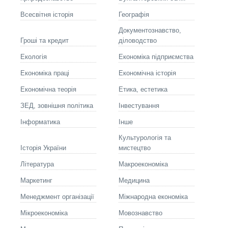
Всесвітня історія
Географія
Документознавство,
Гроші та кредит
діловодство
Екологія
Економіка підприємства
Економіка праці
Економічна історія
Економічна теорія
Етика, естетика
ЗЕД, зовнішня політика
Інвестування
Інформатика
Інше
Культурологія та
Історія України
мистецтво
Літературa
Макроекономіка
Маркетинг
Медицина
Менеджмент організації
Міжнародна економіка
Мікроекономіка
Мовознавство