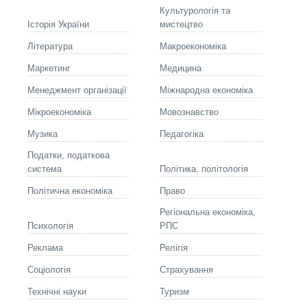
Культурологія та
Історія України
мистецтво
Літературa
Макроекономіка
Маркетинг
Медицина
Менеджмент організації
Міжнародна економіка
Мікроекономіка
Мовознавство
Музика
Педагогіка
Податки, податкова
система
Політика, політологія
Політична економіка
Право
Регіональна економіка,
Психологія
РПС
Реклама
Релігія
Соціологія
Страхування
Технічні науки
Туризм