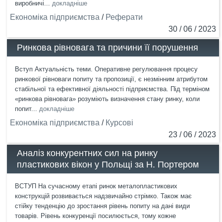
виробничі...
докладніше
Економіка підприємства
/
Реферати
30 / 06 / 2023
Ринкова рівновага та причини її порушення
Вступ Актуальність теми. Оперативне регулювання процесу
ринкової рівноваги попиту та пропозиції, є незмінним атрибутом
стабільної та ефективної діяльності підприємства. Під терміном
«ринкова рівновага» розуміють визначення стану ринку, коли
попит...
докладніше
Економіка підприємства
/
Курсові
23 / 06 / 2023
Аналіз конкурентних сил на ринку
пластикових вікон у Польщі за Н. Портером
ВСТУП На сучасному етапі ринок металопластикових
конструкцій розвивається надзвичайно стрімко. Також має
стійку тенденцію до зростання рівень попиту на дані види
товарів. Рівень конкуренції посилюється, тому кожне