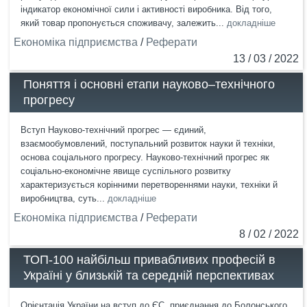
індикатор економічної сили і активності виробника. Від того,
який товар пропонується споживачу, залежить...
докладніше
Економіка підприємства
/
Реферати
13 / 03 / 2022
Поняття і основні етапи науково–технічного
прогресу
Вступ Науково-технічний прогрес — єдиний,
взаємообумовлений, поступальний розвиток науки й техніки,
основа соціального прогресу. Науково-технічний прогрес як
соціально-економічне явище суспільного розвитку
характеризується корінними перетвореннями науки, техніки й
виробництва, суть...
докладніше
Економіка підприємства
/
Реферати
8 / 02 / 2022
ТОП-100 найбільш привабливих професій в
Україні у близькій та середній перспективах
Орієнтація України на вступ до ЄС, приєднання до Болонського