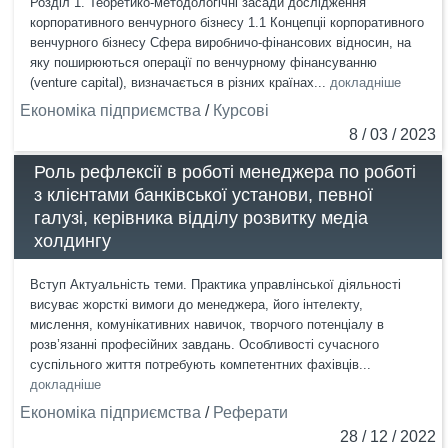
Розділ 1. Теоретико-методологічні засади дослідження
корпоративного венчурного бізнесу 1.1 Концепціі корпоративного
венчурного бізнесу Сфера виробничо-фінансових відносин, на
яку поширюються операції по венчурному фінансуванню
(venture capital), визначається в різних країнах...
докладніше
Економіка підприємства
/
Курсові
8 / 03 / 2023
Роль рефлексії в роботі менеджера по роботі
з клієнтами банківської установи, певної
галузі, керівника відділу розвитку медіа
холдингу
Вступ Актуальність теми. Практика управлінської діяльності
висуває жорсткі вимоги до менеджера, його інтелекту,
мислення, комунікативних навичок, творчого потенціалу в
розв’язанні професійних завдань. Особливості сучасного
суспільного життя потребують компетентних фахівців...
докладніше
Економіка підприємства
/
Реферати
28 / 12 / 2022