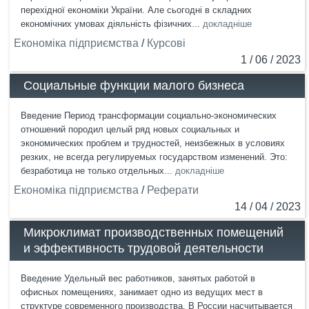
перехідної економіки України. Але сьогодні в складних
економічних умовах діяльність фізичних...
докладніше
Економіка підприємства
/
Курсові
1 / 06 / 2023
Социальные функции малого бизнеса
Введение Период трансформации социально-экономических
отношений породил целый ряд новых социальных и
экономических проблем и трудностей, неизбежных в условиях
резких, не всегда регулируемых государством изменений. Это:
безработица не только отдельных...
докладніше
Економіка підприємства
/
Реферати
14 / 04 / 2023
Микроклимат производственных помещений
и эффективность трудовой деятельности
Введение Удельный вес работников, занятых работой в
офисных помещениях, занимает одно из ведущих мест в
структуре современного производства. В России насчитывается