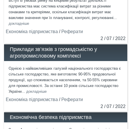
Вступ В умовах ринку на кінцевий результат діяльності
підприємства має система класифікації витрат за різними
ознаками та критеріями, оскільки класифікація витрат має
важливе значення при їх плануванні, контролі, регулюванні...
докладніше
Економіка підприємства
/
Реферати
2 / 07 / 2022
Приклади зв’язків з громадськістю у
агропромисловому комплексі
Однією з найважливіших галузей національного господарства є
сільське господарство, яке виготовляє 90-95% продовольчої
продукції, що споживається населенням, та 50-55% сировини
для промисловості. За останні 10 років сільське господарство
України...
докладніше
Економіка підприємства
/
Реферати
2 / 07 / 2022
Економічна безпека підприємства