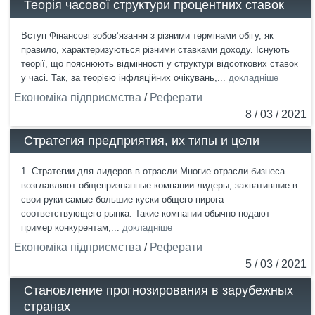
Теорія часової структури процентних ставок
Вступ Фінансові зобов’язання з різними термінами обігу, як
правило, характеризуються різними ставками доходу. Існують
теорії, що пояснюють відмінності у структурі відсоткових ставок
у часі. Так, за теорією інфляційних очікувань,...
докладніше
Економіка підприємства
/
Реферати
8 / 03 / 2021
Стратегия предприятия, их типы и цели
1. Стратегии для лидеров в отрасли Многие отрасли бизнеса
возглавляют общепризнанные компании-лидеры, захватившие в
свои руки самые большие куски общего пирога
соответствующего рынка. Такие компании обычно подают
пример конкурентам,...
докладніше
Економіка підприємства
/
Реферати
5 / 03 / 2021
Становление прогнозирования в зарубежных
странах