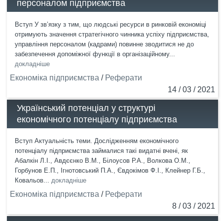
персоналом підприємства
Вступ У зв’язку з тим, що людські ресурси в ринковій економіці
отримують значення стратегічного чинника успіху підприємства,
управління персоналом (кадрами) повинне зводитися не до
забезпечення допоміжної функції в організаційному...
докладніше
Економіка підприємства
/
Реферати
14 / 03 / 2021
Український потенціал у структурі
економічного потенціалу підприємства
Вступ Актуальність теми. Дослідженням економічного
потенціалу підприємства займалися такі видатні вчені, як
Абалкін Л.І., Авдєєнко В.М., Білоусов Р.А., Волкова О.М.,
Горбунов Е.П., Ігнотовський П.А., Євдокімов Ф.І., Клейнер Г.Б.,
Ковальов...
докладніше
Економіка підприємства
/
Реферати
8 / 03 / 2021