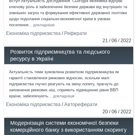
Вступ Актуальність дослідження. Сьогодні економіка відіграє
ключову роль в забезпеченні безпеки держави від внутрішніх та
зовнішніх загроз та формування ефективної державної політики
щодо подолання соціально-економічної кризи в умовах
посилення...
докладніше
Економіка підприємства
/
Реферати
21 / 06 / 2022
Розвиток підприємництва та людського
ресурсу в Україні
Актуальність теми зумовлена розвитком підприємництва як
гарантії становлення ринкових відносин, оскільки малі
підприємства гнучко реагують на зміну попиту, прагнуть до
заповнення ринкових ніш, сприяють підвищенню рівня ВВП
країни, забезпечують...
докладніше
Економіка підприємства
/
Автореферати
20 / 06 / 2022
Модернізація системи економічної безпеки
комерційного банку з використанням скорингу