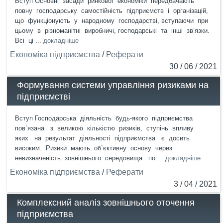
Вступ Основні засади ринкової економіки передбачають
повну господарську самостійність підприємств і організацій,
що функціонують у народному господарстві, вступаючи при
цьому в різноманітні виробничі, господарські та інші зв’язки.
Всі ці ...
докладніше
Економіка підприємства
/
Реферати
30 / 06 / 2021
Формування системи управління ризиками на
підприємстві
Вступ Господарська діяльність будь-якого підприємства
пов`язана з великою кількістю ризиків, ступінь впливу
яких на результат діяльності підприємства є досить
високим. Ризики мають об`єктивну основу через
невизначеність зовнішнього середовища по ...
докладніше
Економіка підприємства
/
Реферати
3 / 04 / 2021
Комплексний аналіз зовнішнього оточення
підприємства