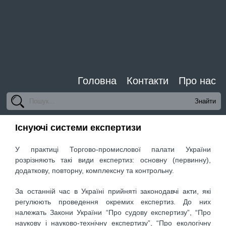
Головна
Контакти
Про нас
Існуючі системи експертизи
У практиці Торгово-промислової палати України
розрізняють такі види експертиз: основну (первинну),
додаткову, повторну, комплексну та контрольну.
За останній час в Україні прийняті законодавчі акти, які
регулюють проведення окремих експертиз. До них
належать Закони України “Про судову експертизу”, “Про
наукову і науково-технічну експертизу”, “Про екологічну