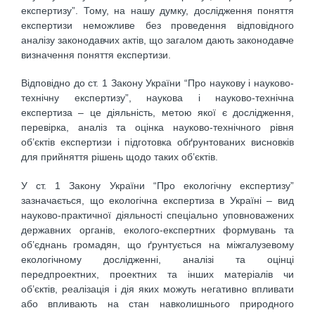
експертизу”. Тому, на нашу думку, дослідження поняття
експертизи неможливе без проведення відповідного
аналізу законодавчих актів, що загалом дають законодавче
визначення поняття експертизи.
Відповідно до ст. 1 Закону України “Про наукову і науково-
технічну експертизу”, наукова і науково-технічна
експертиза – це діяльність, метою якої є дослідження,
перевірка, аналіз та оцінка науково-технічного рівня
об’єктів експертизи і підготовка обґрунтованих висновків
для прийняття рішень щодо таких об’єктів.
У ст. 1 Закону України “Про екологічну експертизу”
зазначається, що екологічна експертиза в Україні – вид
науково-практичної діяльності спеціально уповноважених
державних органів, еколого-експертних формувань та
об’єднань громадян, що ґрунтується на міжгалузевому
екологічному дослідженні, аналізі та оцінці
передпроектних, проектних та інших матеріалів чи
об’єктів, реалізація і дія яких можуть негативно впливати
або впливають на стан навколишнього природного