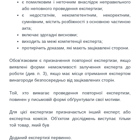
є помилковим і неточним внаслідок неправильного
або неповного проведення експертизи;
є недостатнім, некомпетентним, некоректним,
сумнівним, містить розбіжності з основною частиною
акта;
включає здогадні висновки;
виходить за межі компетенції експерта;
протирічить доказам, які мають зацікавлені сторони.
Обов’язковим є призначення повторної експертизи, якщо
виявлені форми неможливості залучення експерта до
роботи (див. п. 3), якщо має місце отримання експертом
винагороди безпосередньо від зацікавлених сторін.
Той, хто вимагає проведення повторної експертизи,
повинен у письмовій формі обґрунтувати свої мотиви.
Для цієї експертизи призначається інший експерт, або
експертна комісія. Об’єктом досліджень виступає тільки
той товар, який був
Доданий експертизі первинно.