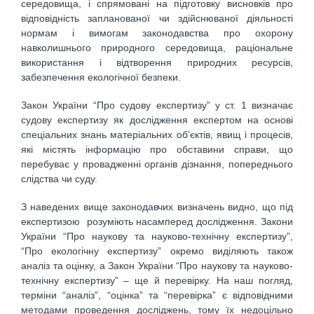
середовища, і спрямовані на підготовку висновків про
відповідність запланованої чи здійснюваної діяльності
нормам і вимогам законодавства про охорону
навколишнього природного середовища, раціональне
використання і відтворення природних ресурсів,
забезпечення екологічної безпеки.
Закон України “Про судову експертизу” у ст. 1 визначає
судову експертизу як дослідження експертом на основі
спеціальних знань матеріальних об’єктів, явищ і процесів,
які містять інформацію про обставини справи, що
перебуває у провадженні органів дізнання, попереднього
слідства чи суду.
З наведених вище законодавчих визначень видно, що під
експертизою розуміють насамперед дослідження. Закони
України “Про наукову та науково-технічну експертизу”,
“Про екологічну експертизу” окремо виділяють також
аналіз та оцінку, а Закон України “Про наукову та науково-
технічну експертизу” – ще й перевірку. На наш погляд,
терміни “аналіз”, “оцінка” та “перевірка” є відповідними
методами проведення досліджень, тому їх недоцільно