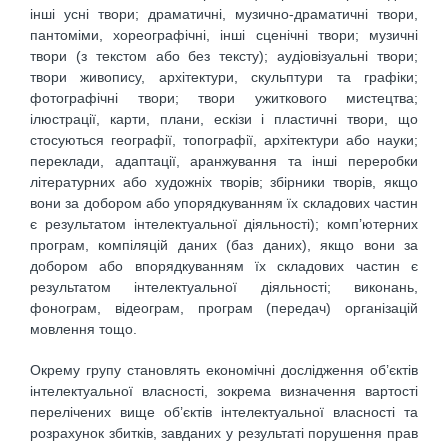
інші усні твори; драматичні, музично-драматичні твори,
пантоміми, хореографічні, інші сценічні твори; музичні
твори (з текстом або без тексту); аудіовізуальні твори;
твори живопису, архітектури, скульптури та графіки;
фотографічні твори; твори ужиткового мистецтва;
ілюстрації, карти, плани, ескізи і пластичні твори, що
стосуються географії, топографії, архітектури або науки;
переклади, адаптації, аранжування та інші переробки
літературних або художніх творів; збірники творів, якщо
вони за добором або упорядкуванням їх складових частин
є результатом інтелектуальної діяльності); комп’ютерних
програм, компіляцій даних (баз даних), якщо вони за
добором або впорядкуванням їх складових частин є
результатом інтелектуальної діяльності; виконань,
фонограм, відеограм, програм (передач) організацій
мовлення тощо.
Окрему групу становлять економічні дослідження об’єктів
інтелектуальної власності, зокрема визначення вартості
перелічених вище об’єктів інтелектуальної власності та
розрахунок збитків, завданих у результаті порушення прав