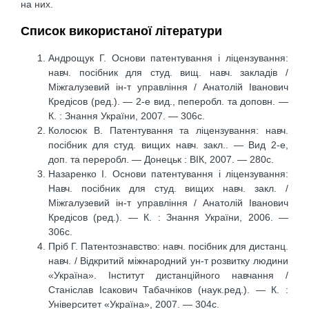
на них.
Список використаної літератури
Андрощук Г. Основи патентування і ліцензування:
навч. посібник для студ. вищ. навч. закладів /
Міжгалузевий ін-т управління / Анатолій Іванович
Кредісов (ред.). — 2-е вид., пеперобл. та доповн. —
К. : Знання України, 2007. — 306с.
Колосюк В. Патентування та ліцензування: навч.
посібник для студ. вищих навч. закл.. — Вид 2-е,
доп. та переробл. — Донецьк : ВІК, 2007. — 280с.
Назаренко І. Основи патентування і ліцензування:
Навч. посібник для студ. вищих навч. закл. /
Міжгалузевий ін-т управління / Анатолій Іванович
Кредісов (ред.). — К. : Знання України, 2006. —
306с.
Пріб Г. Патентознавство: навч. посібник для дистанц.
навч. / Відкритий міжнародний ун-т розвитку людини
«Україна». Інститут дистанційного навчання /
Станіслав Ісакович Табачніков (наук.ред.). — К. :
Університет «Україна», 2007. — 304с.