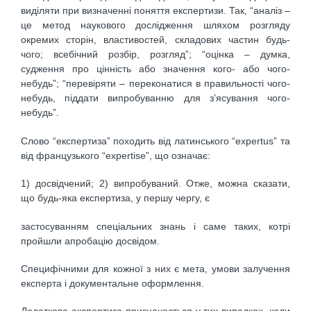
виділяти при визначенні поняття експертизи. Так, “аналіз –
це метод наукового дослідження шляхом розгляду
окремих сторін, властивостей, складових частин будь-
чого; всебічний розбір, розгляд”; “оцінка – думка,
судження про цінність або значення кого- або чого-
небудь”; “перевіряти – переконатися в правильності чого-
небудь, піддати випробуванню для з’ясування чого-
небудь”.
Слово “експертиза” походить від латинського “expertus” та
від французького “expertise”, що означає:
1) досвідчений; 2) випробуваний. Отже, можна сказати,
що будь-яка експертиза, у першу чергу, є
застосуванням спеціальних знань і саме таких, котрі
пройшли апробацію досвідом.
Специфічними для кожної з них є мета, умови залучення
експерта і документальне оформлення.