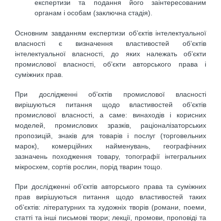
експертизи та подання його заінтересованим
органам і особам (заключна стадія).
Основним завданням експертизи об’єктів інтелектуальної
власності є визначення властивостей об’єктів
інтелектуальної власності, до яких належать об’єкти
промислової власності, об’єкти авторського права і
суміжних прав.
При дослідженні об’єктів промислової власності
вирішуються питання щодо властивостей об’єктів
промислової власності, а саме: винаходів і корисних
моделей, промислових зразків, раціоналізаторських
пропозицій, знаків для товарів і послуг (торговельних
марок), комерційних найменувань, географічних
зазначень походження товару, топографії інтегральних
мікросхем, сортів рослин, порід тварин тощо.
При дослідженні об’єктів авторського права та суміжних
прав вирішуються питання щодо властивостей таких
об’єктів: літературних та художніх творів (романи, поеми,
статті та інші письмові твори; лекції, промови, проповіді та