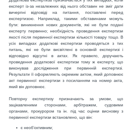
Додаткова експертиза призначається у тих випадках, коли
експерт із-за незалежних від нього обставин не зміг дати
вичерпні відповіді на питання, поставлені перед
експертизою. Наприклад, такими обставинами можуть
бути: виникнення нових документів, які не були подані
експерту первинно; необхідність проведення експертизи
якості після первинної експертизи кількості товару тощо. В
усіх випадках додаткові експертизи проводяться з тих
питань, які не були висвітлені в основній експертизі і
відповідно відсутні в актах. Як правило, доручають
проведення додаткової експертизи тому ж експерту, що
виконував дослідження при первинній експертизі.
Результати її оформляють окремим актом, який доповнює
акт первинної експертизи з посиланням на номер акта,
який він доповнює.
Повторну експертизу призначають за умови, що
зацікавленими сторонами, арбітражем, судовими
органами, прокурором та ін. під час оцінки висновку з
первинної експертизи встановлено, що він:
є необ’єктивним;