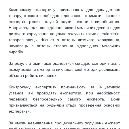
Комплексну експертизу призначають для дослідження
товару, з якого необхідно одночасно отримати висновок
експертів різних галузей науки, техніки і виробництва.
Наприклад, для дослідження якості молочних десертів для
дитячого харчування доцільно залучити таких спеціалістів:
товарознавець, гігієніст з питань дитячого харчування,
науковець з питань створення відповідних молочних
виробів.
За результатами такої експертизи складається один акт, в
якому кожен з експертів викладає свої методи досліджень
об’єкта і робить висновок.
Контрольну експертизу призначають за ініціативою
установ, які проводять експертизи, при необхідності
перевірки безпосередньо самого експерта. Вони
призначаються на будь-якій стадії проведення основної
експертизи.
За умови невиявлення процесуальних порушень експерт,
який здійснює контрольну експертизу, складає лише звіт, а