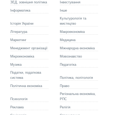
ЗЕД, зовнішня політика
Інвестування
Інформатика
Інше
Культурологія та
Історія України
мистецтво
Літературa
Макроекономіка
Маркетинг
Медицина
Менеджмент організації
Міжнародна економіка
Мікроекономіка
Мовознавство
Музика
Педагогіка
Податки, податкова
система
Політика, політологія
Політична економіка
Право
Регіональна економіка,
Психологія
РПС
Реклама
Релігія