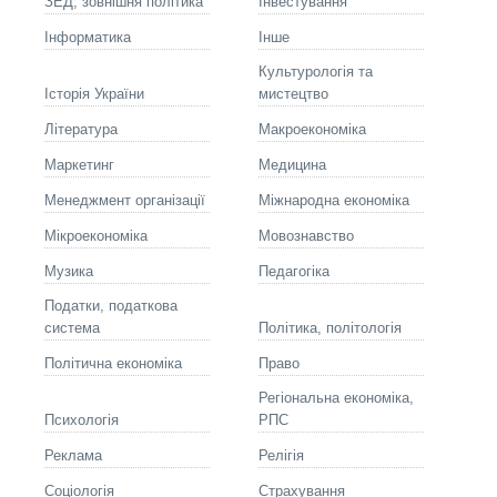
ЗЕД, зовнішня політика
Інвестування
Інформатика
Інше
Культурологія та
Історія України
мистецтво
Літературa
Макроекономіка
Маркетинг
Медицина
Менеджмент організації
Міжнародна економіка
Мікроекономіка
Мовознавство
Музика
Педагогіка
Податки, податкова
система
Політика, політологія
Політична економіка
Право
Регіональна економіка,
Психологія
РПС
Реклама
Релігія
Соціологія
Страхування