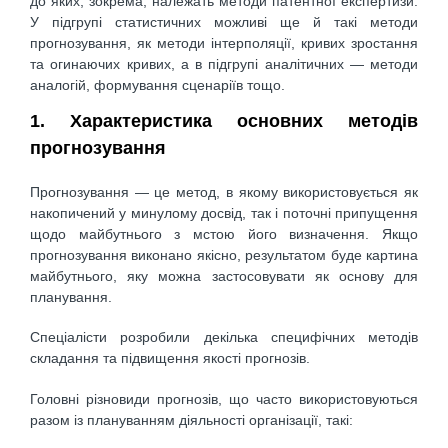
до яких, зокрема, належать методи патентної експертизи.
У підгрупі статистичних можливі ще й такі методи
прогнозування, як методи інтерполяції, кривих зростання
та огинаючих кривих, а в підгрупі аналітичних — методи
аналогій, формування сценаріїв тощо.
1. Характеристика основних методів
прогнозування
Прогнозування — це метод, в якому використовується як
накопичений у минулому досвід, так і поточні припущення
щодо майбутнього з мстою його визначення. Якщо
прогнозування виконано якісно, результатом буде картина
майбутнього, яку можна застосовувати як основу для
планування.
Спеціалісти розробили декілька специфічних методів
складання та підвищення якості прогнозів.
Головні різновиди прогнозів, що часто використовуються
разом із плануванням діяльності організації, такі: