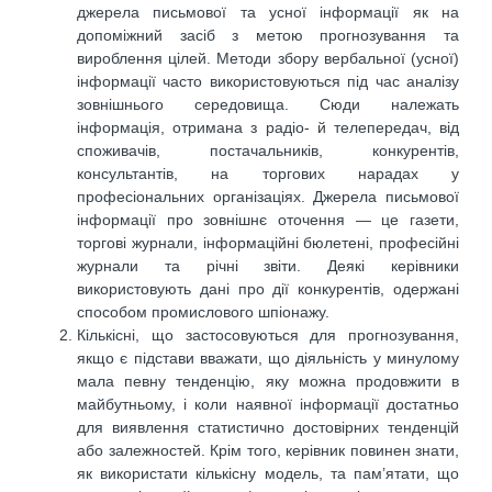
джерела письмової та усної інформації як на
допоміжний засіб з метою прогнозування та
вироблення цілей. Методи збору вербальної (усної)
інформації часто використовуються під час аналізу
зовнішнього середовища. Сюди належать
інформація, отримана з радіо- й телепередач, від
споживачів, постачальників, конкурентів,
консультантів, на торгових нарадах у
професіональних організаціях. Джерела письмової
інформації про зовнішнє оточення — це газети,
торгові журнали, інформаційні бюлетені, професійні
журнали та річні звіти. Деякі керівники
використовують дані про дії конкурентів, одержані
способом промислового шпіонажу.
Кількісні, що застосовуються для прогнозування,
якщо є підстави вважати, що діяльність у минулому
мала певну тенденцію, яку можна продовжити в
майбутньому, і коли наявної інформації достатньо
для виявлення статистично достовірних тенденцій
або залежностей. Крім того, керівник повинен знати,
як використати кількісну модель, та пам’ятати, що