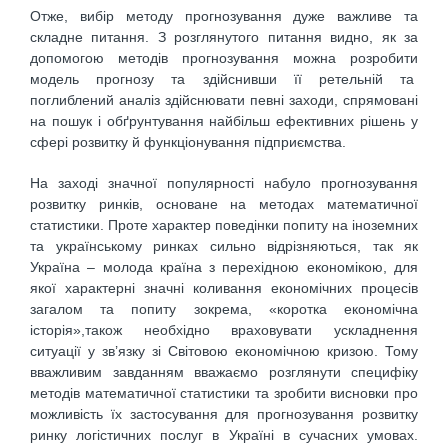
Отже, вибір методу прогнозування дуже важливе та
складне питання. З розглянутого питання видно, як за
допомогою методів прогнозування можна розробити
модель прогнозу та здійснивши її ретельній та
поглиблений аналіз здійснювати певні заходи, спрямовані
на пошук і обґрунтування найбільш ефективних рішень у
сфері розвитку й функціонування підприємства.
На заході значної популярності набуло прогнозування
розвитку ринків, основане на методах математичної
статистики. Проте характер поведінки попиту на іноземних
та українському ринках сильно відрізняються, так як
Україна – молода країна з перехідною економікою, для
якої характерні значні коливання економічних процесів
загалом та попиту зокрема, «коротка економічна
історія»,також необхідно враховувати ускладнення
ситуації у зв’язку зі Світовою економічною кризою. Тому
вважливим завданням вважаємо розглянути специфіку
методів математичної статистики та зробити висновки про
можливість їх застосування для прогнозування розвитку
ринку логістичних послуг в Україні в сучасних умовах.