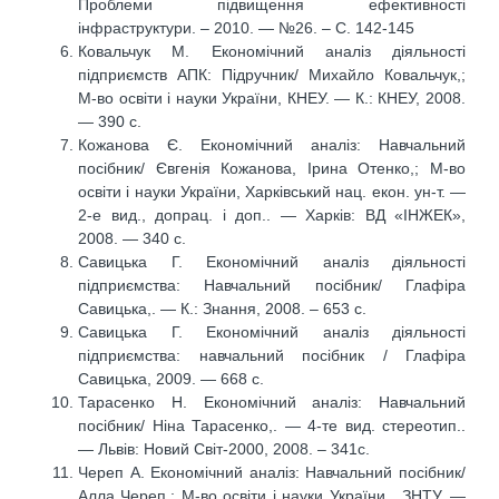
Проблеми підвищення ефективності
інфраструктури. – 2010. — №26. – С. 142-145
Ковальчук М. Економічний аналіз діяльності
підприємств АПК: Підручник/ Михайло Ковальчук,;
М-во освіти і науки України, КНЕУ. — К.: КНЕУ, 2008.
— 390 с.
Кожанова Є. Економічний аналіз: Навчальний
посібник/ Євгенія Кожанова, Ірина Отенко,; М-во
освіти і науки України, Харківський нац. екон. ун-т. —
2-е вид., допрац. і доп.. — Харків: ВД «ІНЖЕК»,
2008. — 340 с.
Савицька Г. Економічний аналіз діяльності
підприємства: Навчальний посібник/ Глафіра
Савицька,. — К.: Знання, 2008. – 653 с.
Савицька Г. Економічний аналіз діяльності
підприємства: навчальний посібник / Глафіра
Савицька, 2009. — 668 с.
Тарасенко Н. Економічний аналіз: Навчальний
посібник/ Ніна Тарасенко,. — 4-те вид. стереотип..
— Львів: Новий Світ-2000, 2008. – 341с.
Череп А. Економічний аналіз: Навчальний посібник/
Алла Череп,; М-во освіти і науки України , ЗНТУ. —