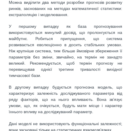
Можна виділити два методи розробки прогнозів розвитку
ринків, заснованих на методах математичної статистики:
екстраполяцію і моделювання.
У першому випадку як база прогнозування
використовується минулий досвід, що пролонгується на
майбутнє. Робиться припущення, що система
розвивається еволюціонно в досить стабільних умовах.
Ніж крупніше система, тим більше ймовірне збереження її
параметрів без зміни, звичайно, на термін не занадто
великий. Рекомендується, щоб термін прогнозу не
перевищував однієї третини тривалості вихідної
тимчасової бази.
В другому випадку будується прогнозна модель, що
характеризує залежність досліджуваного параметра від
ряду факторів, що на нього впливають. Вона зв’язує
умови, що, як очікується, будуть мати місце і характер
їхнього впливу на досліджуваний параметр.
Дані моделі не використовують функціональні залежності;
вони засновані тільки на статистичних взаємозв’язках.