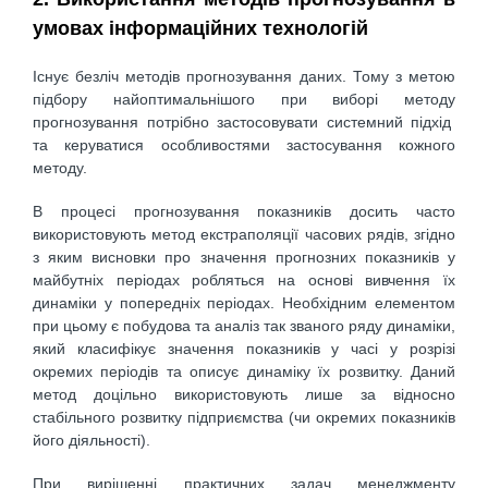
умовах інформаційних технологій
Існує безліч методів прогнозування даних. Тому з метою
підбору найоптимальнішого при виборі методу
прогнозування потрібно застосовувати системний підхід
та керуватися особливостями застосування кожного
методу.
В процесі прогнозування показників досить часто
використовують метод екстраполяції часових рядів, згідно
з яким висновки про значення прогнозних показників у
майбутніх періодах робляться на основі вивчення їх
динаміки у попередніх періодах. Необхідним елементом
при цьому є побудова та аналіз так званого ряду динаміки,
який класифікує значення показників у часі у розрізі
окремих періодів та описує динаміку їх розвитку. Даний
метод доцільно використовують лише за відносно
стабільного розвитку підприємства (чи окремих показників
його діяльності).
При вирішенні практичних задач менеджменту