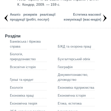
К.: Кондор, 2009. — 159 с.
Аналіз резервів реалізації
Естетика масової
продукції (робіт, послуг)
комунікації (мас-медія)
Розділи
Банківська і біржова
справа
БЖД та охорона праці
Біологія,
природознавство
Бухгалтерський облік
Всесвітня історія
Географія
Документознавство,
Гроші та кредит
діловодство
Екологія
Економіка підприємства
Економіка праці
Економічна історія
Економічна теорія
Етика, естетика