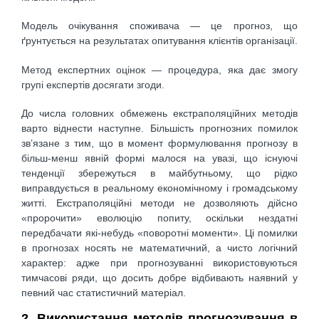
Модель очікування споживача — це прогноз, що
ґрунтується на результатах опитування клієнтів організації.
Метод експертних оцінок — процедура, яка дає змогу
групі експертів досягати згоди.
До числа головних обмежень екстраполяційних методів
варто віднести наступне. Більшість прогнозних помилок
зв’язане з тим, що в момент формулювання прогнозу в
більш-менш явній формі малося на увазі, що існуючі
тенденції збережуться в майбутньому, що рідко
виправдується в реальному економічному і громадському
житті. Екстраполяційні методи не дозволяють дійсно
«пророчити» еволюцію попиту, оскільки нездатні
передбачати які-небудь «поворотні моменти». Ці помилки
в прогнозах носять не математичний, а чисто логічний
характер: адже при прогнозуванні використовуються
тимчасові ряди, що досить добре відбивають наявний у
певний час статистичний матеріал.
2. Використання методів прогнозування в