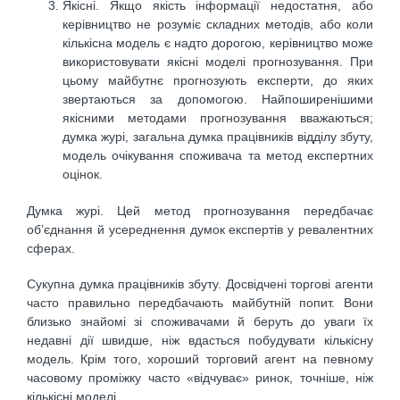
Якісні. Якщо якість інформації недостатня, або
керівництво не розуміє складних методів, або коли
кількісна модель є надто дорогою, керівництво може
використовувати якісні моделі прогнозування. При
цьому майбутнє прогнозують експерти, до яких
звертаються за допомогою. Найпоширенішими
якісними методами прогнозування вважаються;
думка журі, загальна думка працівників відділу збуту,
модель очікування споживача та метод експертних
оцінок.
Думка журі. Цей метод прогнозування передбачає
об’єднання й усереднення думок експертів у ревалентних
сферах.
Сукупна думка працівників збуту. Досвідчені торгові агенти
часто правильно передбачають майбутній попит. Вони
близько знайомі зі споживачами й беруть до уваги їх
недавні дії швидше, ніж вдасться побудувати кількісну
модель. Крім того, хороший торговий агент на певному
часовому проміжку часто «відчуває» ринок, точніше, ніж
кількісні моделі.