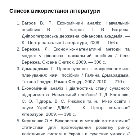
Список використаної літератури
Багров В. П. Економічний аналіз: Навчальний
посібник/ В. П. Багров, І. В. Багрова;
Дніпропетровська державна фінансова академія. —
К.: Центр навчальної літератури, 2008. — 156 с.
Бережна Л. Економіко-математичні методи та
моделі у фінансах: навчальний посібник / Леся
Бережна, Оксана Снитюк, 2009. — 300 с.
Домарадзька Г. Прогнозування і макроекономічне
планування: навч. посібник / Галина Домарадзька,
Тетяна Гладун, Роман Фещур, 2007-2010. — 210 с.
Економічний аналіз і діагностика стану сучасного
підприємства: Навчальний посібник/ Т. Д. Костенко,
Є. О. Підгора, В. С. Рижиков та ін.; М-во освіти і
науки України, ДДМА. — К.: Центр навчальної
літератури, 2009. — 398 с.
Кириленко О.Н. Використання методів математичної
статистики для прогнозування розвитку ринку
логістичних систем в Україні в сучасних умовах //