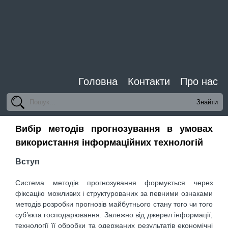
Головна
Контакти
Про нас
Вибір методів прогнозування в умовах
використання інформаційних технологій
Вступ
Система методів прогнозування формується через
фіксацію можливих і структурованих за певними ознаками
методів розробки прогнозів майбутнього стану того чи того
суб’єкта господарювання. Залежно від джерел інформації,
технології її обробки та одержаних результатів економічні