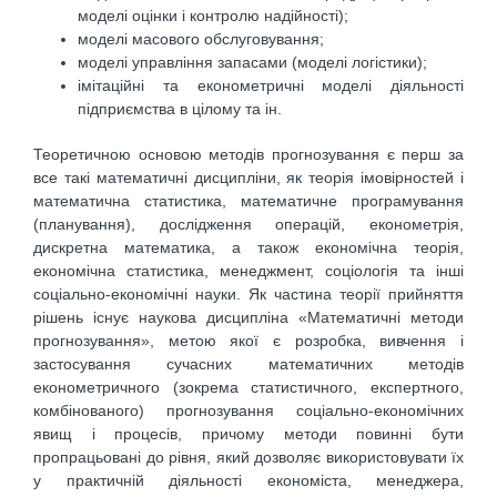
моделі оцінки і контролю надійності);
моделі масового обслуговування;
моделі управління запасами (моделі логістики);
імітаційні та економетричні моделі діяльності
підприємства в цілому та ін.
Теоретичною основою методів прогнозування є перш за
все такі математичні дисципліни, як теорія імовірностей і
математична статистика, математичне програмування
(планування), дослідження операцій, економетрія,
дискретна математика, а також економічна теорія,
економічна статистика, менеджмент, соціологія та інші
соціально-економічні науки. Як частина теорії прийняття
рішень існує наукова дисципліна «Математичні методи
прогнозування», метою якої є розробка, вивчення і
застосування сучасних математичних методів
економетричного (зокрема статистичного, експертного,
комбінованого) прогнозування соціально-економічних
явищ і процесів, причому методи повинні бути
пропрацьовані до рівня, який дозволяє використовувати їх
у практичній діяльності економіста, менеджера,