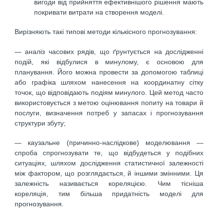
вигоди від прийняття ефективнішого рішення мають
покривати витрати на створення моделі.
Вирізняють такі типові методи кількісного прогнозування:
— аналіз часових рядів, що ґрунтується на дослідженні
подій, які відбулися в минулому, є основою для
планування. Його можна провести за допомогою таблиці
або графіка шляхом нанесення на координатну сітку
точок, що відповідають подіям минулого. Цей метод часто
використовується з метою оцінювання попиту на товари й
послуги, визначення потреб у запасах і прогнозування
структури збуту;
— каузальне (причинно-наслідкове) моделювання —
спроба спрогнозувати те, що відбудеться у подібних
ситуаціях, шляхом дослідження статистичної залежності
між фактором, що розглядається, й іншими змінними. Ця
залежність називається кореляцією. Чим тісніша
кореляція, тим більша придатність моделі для
прогнозування.