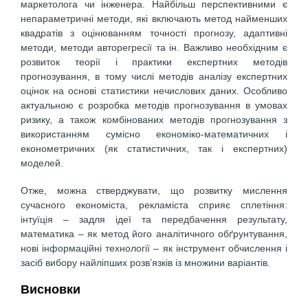
маркетолога чи інженера. Найбільш перспективними є
непараметричні методи, які включають метод найменших
квадратів з оцінюванням точності прогнозу, адаптивні
методи, методи авторегресії та ін. Важливо необхідним є
розвиток теорії і практики експертних методів
прогнозування, в тому числі методів аналізу експертних
оцінок на основі статистики нечислових даних. Особливо
актуальною є розробка методів прогнозування в умовах
ризику, а також комбінованих методів прогнозування з
використанням сумісно економіко-математичних і
економетричних (як статистичних, так і експертних)
моделей.
Отже, можна стверджувати, що розвитку мислення
сучасного економіста, рекламіста сприяє сплетіння:
інтуїція – задля ідеї та передбачення результату,
математика – як метод його аналітичного обґрунтування,
нові інформаційні технології – як інструмент обчислення і
засіб вибору найліпших розв’язків із множини варіантів.
Висновки