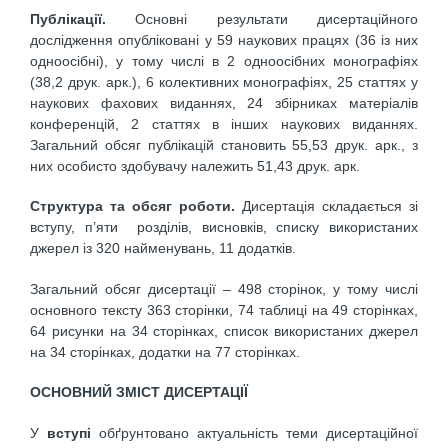
Публікації.
Основні результати дисертаційного
дослідження опубліковані у 59 наукових працях (36 із них
одноосібні), у тому числі в 2 одноосібних монографіях
(38,2 друк. арк.), 6 колективних монографіях, 25 статтях у
наукових фахових виданнях, 24 збірниках матеріалів
конференцій, 2 статтях в інших наукових виданнях.
Загальний обсяг публікацій становить 55,53 друк. арк., з
них особисто здобувачу належить 51,43 друк. арк.
Структура та обсяг роботи.
Дисертація складається зі
вступу, п’яти розділів, висновків, списку використаних
джерел із 320 найменувань, 11 додатків.
Загальний обсяг дисертації – 498 сторінок, у тому числі
основного тексту 363 сторінки, 74 таблиці на 49 сторінках,
64 рисунки на 34 сторінках, список використаних джерел
на 34 сторінках, додатки на 77 сторінках.
ОСНОВНИЙ ЗМІСТ ДИСЕРТАЦІЇ
У
вступі
обґрунтовано актуальність теми дисертаційної