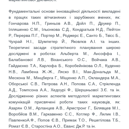
Фундаментальні основи інноваційної діяльності викладені
в працях таких вітчизняних і зарубіжних вчених, як:
Гончарова Н.П., Гриньов А.В., Дойл П., Друкер П.,
Ілляшенко С.М., Ільєнкова С.Д., Кондратьєв Н.Д., Пейтон
Р., Перерва П.Г., Портер М., Роджерс Е., Санто Б., Твісс Б.,
Чухрай Н.І., Шумпетер Й., Яковлєв А.І. та інших.
Теоретичні засади стратегічного планування широко
досліджені в роботах Альберта М., Ансоффа І.,
Балабанової Л.В., Віханського О.С., Войчака А.В.,
Гайдаєнко Т.А., Карлофа Б., Коробейнікова О.Л., Куденко
Н.В., Ламбена Ж.-Ж., Ляско В.І., Мак-Дональда М.,
Мескона М., Мінцберга Г., Міщенко А.П., Окландера М.А.,
Оборської С.В., Петрова А.Н., Попова С.А., Стрікленда
А.Д., Томпсона А.А., Хедоурі Ф., Шершньової З.Є. та ін.
Дослідженню різних аспектів методології маркетингових
комунікацій присвячені роботи таких науковців, як:
Азарян О.М., Арланцев А.В., Армстронг Г., Білявцев М.І.,
Воробйов В.М., Гаркавенко С.С., Котлер Ф., Лилик І.В.,
ПавленкоА.Ф., Попов Є.В., Примак Т.О., Решетілова Т.Б.,
Ромат Є.В., Старостіна А.О., Еванс Дж.Р. та ін.