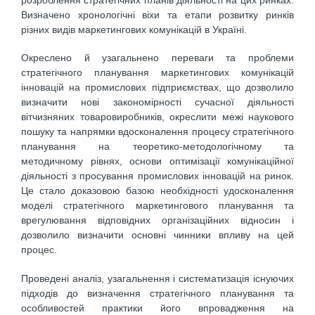
Визначено хронологічні віхи та етапи розвитку ринків
різних видів маркетингових комунікацій в Україні.
Окреслено й узагальнено переваги та проблеми
стратегічного планування маркетингових комунікацій
інновацій на промислових підприємствах, що дозволило
визначити нові закономірності сучасної діяльності
вітчизняних товаровиробників, окреслити межі наукового
пошуку та напрямки вдосконалення процесу стратегічного
планування на теоретико-методологічному та
методичному рівнях, основи оптимізації комунікаційної
діяльності з просування промислових інновацій на ринок.
Це стало доказовою базою необхідності удосконалення
моделі стратегічного маркетингового планування та
врегулювання відповідних організаційних відносин і
дозволило визначити основні чинники впливу на цей
процес.
Проведені аналіз, узагальнення і систематизація існуючих
підходів до визначення стратегічного планування та
особливостей практики його впровадження на