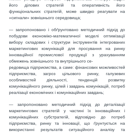
його ділових стратегій та оперативність його
функціональних стратегій, може швидко реагувати на
«сигнали» зовнішнього середовища;
— запропоновано і обґрунтовано методичний підхід до
побудови економіко-математичної моделі оптимізації
вибору складових і структури інструментів інтегрованих
маркетингових комунікацій для просування на ринку
інноваційної промислової продукції з урахуванням
обмежень зовнішнього та внутрішнього се-
редовища підприємства, а саме: фінансових можливостей
підприємства, загроз цільового ринку, галузевих
особливостей діяльності, тенденцій розвитку
комунікаційного ринку, цілей і завдань комунікацій, потреб
реалізації економічних і комунікаційних завдань;
— запропоновано методичний підхід до деталізації
маркетингових стратегій у частині їх інноваційних і
комунікаційних субстратегій, відповідно до потреб
підприємства, ринку та інновації, що ґрунтується на
використанні результатів ситуаційного аналізу та