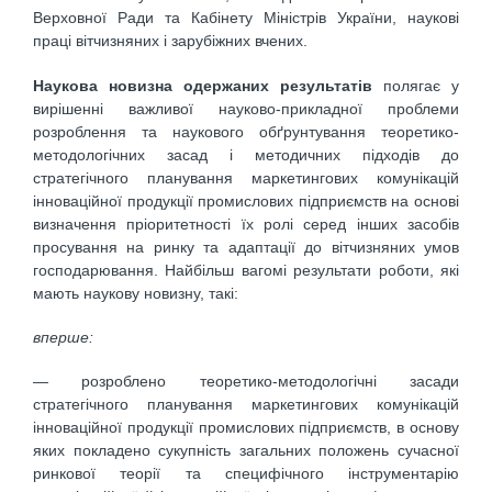
Верховної Ради та Кабінету Міністрів України, наукові
праці вітчизняних і зарубіжних вчених.
Наукова новизна одержаних результатів
полягає у
вирішенні важливої науково-прикладної проблеми
розроблення та наукового обґрунтування теоретико-
методологічних засад і методичних підходів до
стратегічного планування маркетингових комунікацій
інноваційної продукції промислових підприємств на основі
визначення пріоритетності їх ролі серед інших засобів
просування на ринку та адаптації до вітчизняних умов
господарювання. Найбільш вагомі результати роботи, які
мають наукову новизну, такі:
вперше:
— розроблено теоретико-методологічні засади
стратегічного планування маркетингових комунікацій
інноваційної продукції промислових підприємств, в основу
яких покладено сукупність загальних положень сучасної
ринкової теорії та специфічного інструментарію