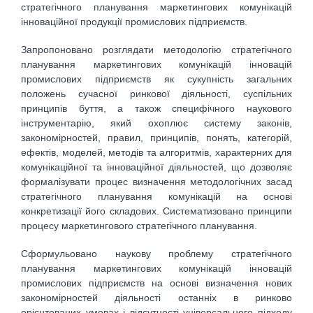
стратегічного планування маркетингових комунікацій
інноваційної продукції промислових підприємств.
Запропоновано розглядати методологію стратегічного
планування маркетингових комунікацій інновацій
промислових підприємств як сукупність загальних
положень сучасної ринкової діяльності, суспільних
принципів буття, а також специфічного наукового
інструментарію, який охоплює систему законів,
закономірностей, правил, принципів, понять, категорій,
ефектів, моделей, методів та алгоритмів, характерних для
комунікаційної та інноваційної діяльностей, що дозволяє
формалізувати процес визначення методологічних засад
стратегічного планування комунікацій на основі
конкретизації його складових. Систематизовано принципи
процесу маркетингового стратегічного планування.
Сформульовано наукову проблему стратегічного
планування маркетингових комунікацій інновацій
промислових підприємств на основі визначення нових
закономірностей діяльності останніх в ринково
орієнтованих умовах і відсутності універсального підходу