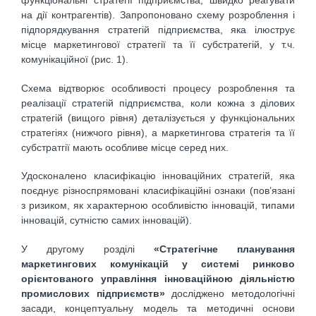
функціональні стратегії підприємства, швидко реагувати
на дії контрагентів). Запропоновано схему розроблення і
підпорядкування стратегій підприємства, яка ілюструє
місце маркетингової стратегії та її субстратегій, у т.ч.
комунікаційної (рис. 1).
Схема відтворює особливості процесу розроблення та
реалізації стратегій підприємства, коли кожна з ділових
стратегій (вищого рівня) деталізується у функціональних
стратегіях (нижчого рівня), а маркетингова стратегія та її
субстратгії мають особливе місце серед них.
Удосконалено класифікацію інноваційних стратегій, яка
поєднує різноспрямовані класифікаційні ознаки (пов’язані
з ризиком, як характерною особливістю інновацій, типами
інновацій, сутністю самих інновацій).
У другому розділі
«Стратегічне планування
маркетингових комунікацій у системі ринково
орієнтованого управління інноваційною діяльністю
промислових підприємств»
досліджено методологічні
засади, концептуальну модель та методичні основи