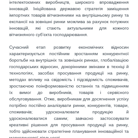
інтелектоємних виробництв, широкого впровадження
інновацій. Ініційована державою стратегія заміщення
імпортних товарів вітчизняними на внутрішньому ринку та
експансії на зовнішні ринки можлива за рахунок потужних
інновацій, які стають актуальними для кожного
вітчизняного суб’єкта господарювання.
Сучасний етап розвитку економічних відносин
характеризується постійним зростанням конкурентної
боротьби на внутрішніх та зовнішніх ринках, глобалізацією
господарських відносин, докорінними змінами в техніці й
технологіях, засобах просування продукції на ринку,
методах впливу на свідомість і підсвідомість споживачів,
зростаючою поінформованістю останніх та підвищенням
їх вимог до виробників, товарів і сервісного
обслуговування. Отже, виробникам для досягнення успіху
потрібно постійно аналізувати ринки, конкурентів, товари,
споживачів; удосконалювати продукцію й
удосконалюватися самим; завчасно застосовувати
креативні рішення для просування продукції на ринку,
тобто здійснювати стратегічне планування інноваційної та
маркетингової діяльності.