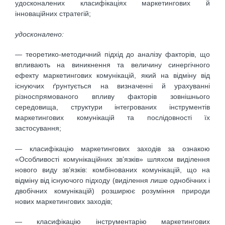
удосконалених класифікаціях маркетингових й
інноваційних стратегій;
удосконалено:
— теоретико-методичний підхід до аналізу факторів, що
впливають на виникнення та величину синергічного
ефекту маркетингових комунікацій, який на відміну від
існуючих ґрунтується на визначенні й урахуванні
різноспрямованого впливу факторів зовнішнього
середовища, структури інтегрованих інструментів
маркетингових комунікацій та послідовності їх
застосування;
— класифікацію маркетингових заходів за ознакою
«Особливості комунікаційних зв’язків» шляхом виділення
нового виду зв’язків: комбінованих комунікацій, що на
відміну від існуючого підходу (виділення лише однобічних і
двобічних комунікацій) розширює розуміння природи
нових маркетингових заходів;
— класифікацію інструментарію маркетингових