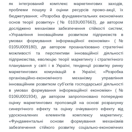
як інтегрований комплекс маркетингових заходів,
проблеми пошуку й оцінки ресурсів промо-акції, їх
бюджетування; «Розробка фундаментальних економічних
основ теорії розвитку» (№ 0103U007663), де автором
досліджено механізми забезпечення стійкості систем;
«Управління інноваційним розвитком підприємств в
умовах формування інформаційної економіки» (№
0105U009180), де автором проаналізовано стратегічні
можливості та перспективи інноваційної діяльності
підприємства, еволюцію теорії маркетингу і стратегічного
планування у світі і в Україні, тенденції розвитку ринку
маркетингових комунікацій в Україні; «Розробка
організаційно-економічного механізму управління
інноваційним розвитком суб’єктів господарської діяльності
в умовах формування інформаційної економіки» (№
0106U001934), де автором запропоновано попередню
оцінку маркетингових пропозицій на основі розрахунку
синергічного ефекту та оцінку очікуваного ефекту від
удосконалених елементів комплексу маркетингу;
«Фундаментальні основи формування механізмів
забезпечення стійкого розвитку соціально-економічних