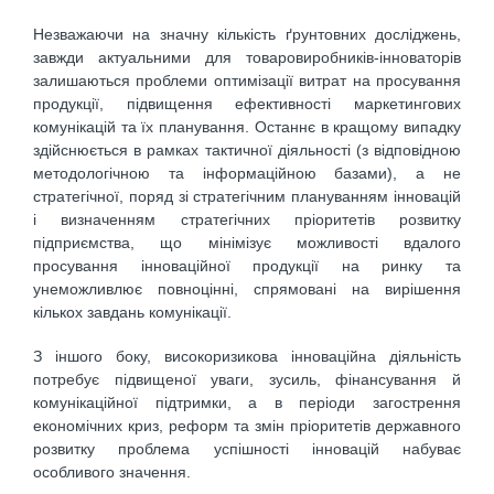
Незважаючи на значну кількість ґрунтовних досліджень,
завжди актуальними для товаровиробників-інноваторів
залишаються проблеми оптимізації витрат на просування
продукції, підвищення ефективності маркетингових
комунікацій та їх планування. Останнє в кращому випадку
здійснюється в рамках тактичної діяльності (з відповідною
методологічною та інформаційною базами), а не
стратегічної, поряд зі стратегічним плануванням інновацій
і визначенням стратегічних пріоритетів розвитку
підприємства, що мінімізує можливості вдалого
просування інноваційної продукції на ринку та
унеможливлює повноцінні, спрямовані на вирішення
кількох завдань комунікації.
З іншого боку, високоризикова інноваційна діяльність
потребує підвищеної уваги, зусиль, фінансування й
комунікаційної підтримки, а в періоди загострення
економічних криз, реформ та змін пріоритетів державного
розвитку проблема успішності інновацій набуває
особливого значення.