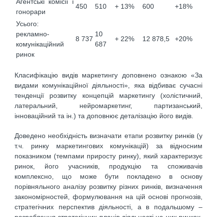
Агентські комісії і
450
510
+ 13%
600
+18%
гонорари
Усього:
рекламно-
10
8 737
+ 22%
12 878,5
+20%
комунікаційний
687
ринок
Класифікацію видів маркетингу доповнено ознакою «За
видами комунікаційної діяльності», яка відбиває сучасні
тенденції розвитку концепцій маркетингу (холістичний,
латеральний, нейромаркетинг, партизанський,
інноваційний та ін.) та доповнює деталізацію його видів.
Доведено необхідність визначати етапи розвитку ринків (у
т.ч. ринку маркетингових комунікацій) за відносним
показником (темпами приросту ринку), який характеризує
ринок, його учасників, продукцію та споживачів
комплексно, що може бути покладено в основу
порівняльного аналізу розвитку різних ринків, визначення
закономірностей, формулювання на цій основі прогнозів,
стратегічних перспектив діяльності, а в подальшому –
розроблення стратегічних планів діяльності на цих ринках.