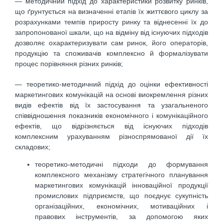
— методичний підхід до характеристики розвитку ринків,
що ґрунтується на визначенні етапів їх життєвого циклу за
розрахунками темпів приросту ринку та віднесенні їх до
запропонованої шкали, що на відміну від існуючих підходів
дозволяє охарактеризувати сам ринок, його операторів,
продукцію та споживачів комплексно й формалізувати
процес порівняння різних ринків;
— теоретико-методичний підхід до оцінки ефективності
маркетингових комунікацій на основі виокремлення різних
видів ефектів від їх застосування та узагальненого
співвідношення показників економічного і комунікаційного
ефектів, що відрізняється від існуючих підходів
комплексним урахуванням різноспрямованої дії їх
складових;
теоретико-методичні підходи до формування
комплексного механізму стратегічного планування
маркетингових комунікацій інноваційної продукції
промислових підприємств, що поєднує сукупність
організаційних, економічних, мотиваційних і
правових інструментів, за допомогою яких