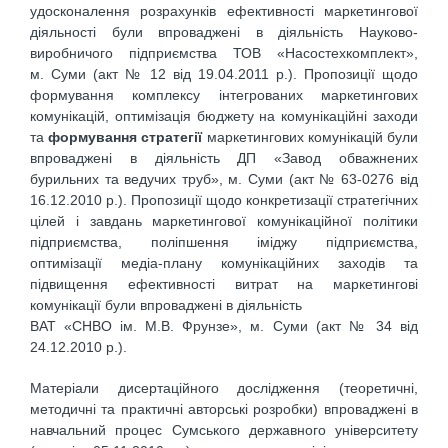
удосконалення розрахунків ефективності маркетингової
діяльності були впроваджені в діяльність Науково-
виробничого підприємства ТОВ «Насостехкомплект»,
м. Суми (акт № 12 від 19.04.2011 р.). Пропозиції щодо
формування комплексу інтегрованих маркетингових
комунікацій, оптимізація бюджету на комунікаційні заходи
та
формування стратегії
маркетингових комунікацій були
впроваджені в діяльність ДП «Завод обважнених
бурильних та ведучих труб», м. Суми (акт № 63-0276 від
16.12.2010 р.). Пропозиції щодо конкретизації стратегічних
цілей і завдань маркетингової комунікаційної політики
підприємства, поліпшення іміджу підприємства,
оптимізації медіа-плану комунікаційних заходів та
підвищення ефективності витрат на маркетингові
комунікації були впроваджені в діяльність
ВАТ «СНВО ім. М.В. Фрунзе», м. Суми (акт № 34 від
24.12.2010 р.).
Матеріали дисертаційного дослідження (теоретичні,
методичні та практичні авторські розробки) впроваджені в
навчальний процес Сумського державного університету