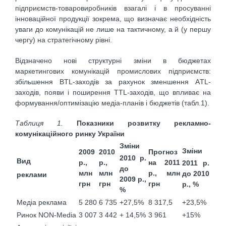
підприємств-товаровиробників взагалі і в просуванні
інноваційної продукції зокрема, що визначає необхідність
уваги до комунікацій не лише на тактичному, а й (у першу
чергу) на стратегічному рівні.
Відзначено нові структурні зміни в бюджетах
маркетингових комунікацій промислових підприємств:
збільшення BTL-заходів за рахунок зменшення АTL-
заходів, появи і поширення ТTL-заходів, що впливає на
формування/оптимізацію медіа-планів і бюджетів (табл.1).
Таблиця 1.
Показники розвитку
рекламно-
комунікаційного ринку України
Зміни
Зміни
2009
2010
Прогноз
2010 р.
Вид
р.,
р.,
на 2011
2011 р.
до
млн
млн
р.,
млн
до 2010
реклами
2009 р.,
грн
грн
грн
р., %
%
Медіа реклама
5 280
6 735
+27,5%
8 317,5
+23,5%
Ринок NON-Media
3 007
3 442
+ 14,5%
3 961
+15%