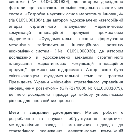
систем» (№ 0106U001939), де автором досліджено
фактори, що впливають на зміни соціально-економічних
систем; «Розробка наукових основ маркетингу інновацій»
(№ 0109U001384), де автором удосконалено категорійний
апарат стратегічного планування маркетингових
комунікацій інноваційної продукції промислових
підприємств; «Фундаментальні основи формування
механізмів забезпечення інноваційного розвитку
економічних систем» (№ 0109U008930), де автором
досліджено й удосконалено механізм стратегічного
планування маркетингових комунікацій інноваційної
продукції промислових підприємств. Автор також була
співвиконавцем фундаментальної теми за грантом
Президента України «Механізм стратегічного управління
інноваційним розвитком» (GP/F27/0080 № 0110U001879),
де нею досліджено підходи до вибору управлінських
рішень для інноваційних проектів.
Мета і завдання дослідження.
Метою роботи є
розроблення та наукове обґрунтування теоретико-
методологічних засад і методичних підходів до
стратегічного планування маркетингових комунікацій