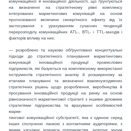
комунікаційної й інноваційної діяльності, що ґрунтуються
на визначенні на стратегічному рівні комплексу
інтегрованих маркетингових комунікацій на основі
прогнозованої величини синергічного ефекту від їх
застосування з урахуванням сучасних тенденцій
перерозподілу комунікаційних АTL-, BTL- і ТTL-заходів і
факторів впливу на них;
— розроблено та науково обґрунтовано концептуальні
підходи до стратегічного планування маркетингових
комунікацій інноваційної продукції промислових
підприємств, які базуються на комплексному використанні
інструментів стратегічного аналізу й розширеному за
етапами плануванні та визначенні взаємоузгоджених
стратегічних рішень щодо розроблення, виробництва й
просування інноваційної продукції на ринку на основі
рівнозначності маркетингової стратегії з іншими діловими
стратегіями підприємства та врахуванні особливостей
марке-
тингової комунікаційної субстратегії, яка є єдиною серед
інших сполучною ланкою з контактними аудиторіями, з
якими узгоджує інтереси підприємства, інтегрує задум