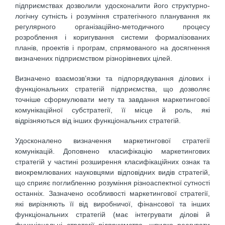
підприємствах дозволили удосконалити його структурно-
логічну сутність і розуміння стратегічного планування як
регулярного організаційно-методичного процесу
розроблення і коригування системи формалізованих
планів, проектів і програм, спрямованого на досягнення
визначених підприємством різнорівневих цілей.
Визначено взаємозв’язки та підпорядкування ділових і
функціональних стратегій підприємства, що дозволяє
точніше сформулювати мету та завдання маркетингової
комунікаційної субстратегії, її місце й роль, які
відрізняються від інших функціональних стратегій.
Удосконалено визначення маркетингової стратегії
комунікацій. Доповнено класифікацію маркетингових
стратегій у частині розширення класифікаційних ознак та
виокремлюваних науковцями відповідних видів стратегій,
що сприяє поглибленню розуміння різноаспектної сутності
останніх. Зазначено особливості маркетингової стратегії,
які вирізняють її від виробничої, фінансової та інших
функціональних стратегій (має інтегрувати ділові й