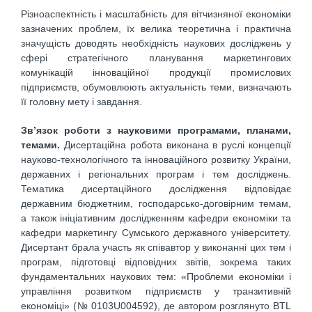
Різноаспектність і масштабність для вітчизняної економіки
зазначених проблем, їх велика теоретична і практична
значущість доводять необхідність наукових досліджень у
сфері стратегічного планування маркетингових
комунікацій інноваційної продукції промислових
підприємств, обумовлюють актуальність теми, визначають
її головну мету і завдання.
Зв’язок роботи з науковими програмами, планами,
темами.
Дисертаційна робота виконана в руслі концепції
науково-технологічного та інноваційного розвитку України,
державних і регіональних програм і тем досліджень.
Тематика дисертаційного дослідження відповідає
державним бюджетним, господарсько-договірним темам,
а також ініціативним дослідженням кафедри економіки та
кафедри маркетингу Сумського державного університету.
Дисертант брала участь як співавтор у виконанні цих тем і
програм, підготовці відповідних звітів, зокрема таких
фундаментальних наукових тем: «Проблеми економіки і
управління розвитком підприємств у транзитивній
економіці» (№ 0103U004592), де автором розглянуто BTL