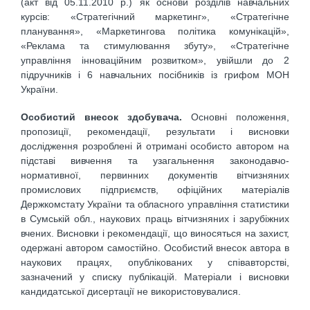
(акт від 05.11.2010 р.) як основи розділів навчальних
курсів: «Стратегічний маркетинг», «Стратегічне
планування», «Маркетингова політика комунікацій»,
«Реклама та стимулювання збуту», «Стратегічне
управління інноваційним розвитком», увійшли до 2
підручників і 6 навчальних посібників із грифом МОН
України.
Особистий внесок здобувача.
Основні положення,
пропозиції, рекомендації, результати і висновки
дослідження розроблені й отримані особисто автором на
підставі вивчення та узагальнення законодавчо-
нормативної, первинних документів вітчизняних
промислових підприємств, офіційних матеріалів
Держкомстату України та обласного управління статистики
в Сумській обл., наукових праць вітчизняних і зарубіжних
вчених. Висновки і рекомендації, що виносяться на захист,
одержані автором самостійно. Особистий внесок автора в
наукових працях, опублікованих у співавторстві,
зазначений у списку публікацій. Матеріали і висновки
кандидатської дисертації не використовувалися.