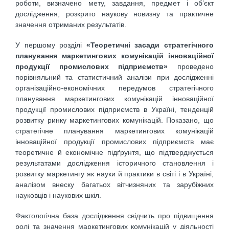
роботи, визначено мету, завдання, предмет і об’єкт
дослідження, розкрито наукову новизну та практичне
значення отриманих результатів.
У першому розділі
«Теоретичні засади стратегічного
планування маркетингових комунікацій інноваційної
продукції промислових підприємств»
проведено
порівняльний та статистичний аналізи при дослідженні
організаційно-економічних передумов стратегічного
планування маркетингових комунікацій інноваційної
продукції промислових підприємств в Україні, тенденцій
розвитку ринку маркетингових комунікацій. Показано, що
стратегічне планування маркетингових комунікацій
інноваційної продукції промислових підприємств має
теоретичне й економічне підґрунтя, що підтверджується
результатами дослідження історичного становлення і
розвитку маркетингу як науки й практики в світі і в Україні,
аналізом внеску багатьох вітчизняних та зарубіжних
науковців і наукових шкіл.
Фактологічна база дослідження свідчить про підвищення
ролі та значення маркетингових комунікацій у діяльності