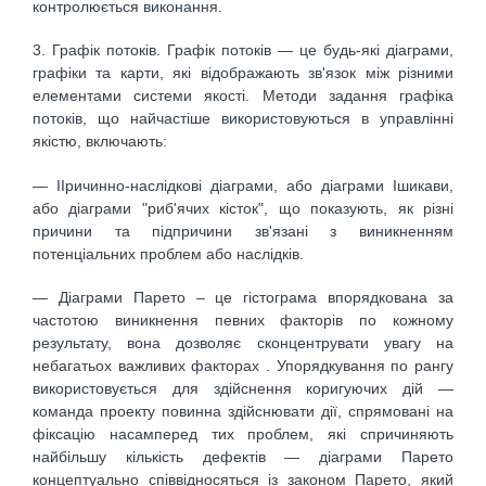
контролюється виконання.
3. Графік потоків. Графік потоків — це будь-які діаграми,
графіки та карти, які відображають зв'язок між різними
елементами системи якості. Методи задання графіка
потоків, що найчастіше використовуються в управлінні
якістю, включають:
— ІІричинно-наслідкові діаграми, або діаграми Ішикави,
або діаграми "риб'ячих кісток", що показують, як різні
причини та підпричини зв'язані з виникненням
потенціальних проблем або наслідків.
— Діаграми Парето – це гістограма впорядкована за
частотою виникнення певних факторів по кожному
результату, вона дозволяє сконцентрувати увагу на
небагатьох важливих факторах . Упорядкування по рангу
використовується для здійснення коригуючих дій —
команда проекту повинна здійснювати дії, спрямовані на
фіксацію насамперед тих проблем, які спричиняють
найбільшу кількість дефектів — діаграми Парето
концептуально співвідносяться із законом Парето, який