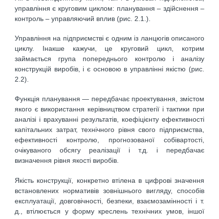
управління є круговим циклом: планування – здійснення –
контроль – управляючий вплив (рис. 2.1.).
Управління на підприємстві є одним із ланцюгів описаного
циклу. Інакше кажучи, це круговий цикл, котрим
займається група попереднього контролю і аналізу
конструкцій виробів, і є основою в управлінні якістю (рис.
2.2).
Функція планування — передбачає проектування, змістом
якого є використання керівництвом стратегії і тактики при
аналізі і врахуванні результатів, коефіцієнту ефективності
капітальних затрат, технічного рівня свого підприємства,
ефективності контролю, прогнозованої собівартості,
очікуваного обсягу реалізації і т.д. і передбачає
визначення рівня якості виробів.
Якість конструкції, конкретно втілена в цифрові значення
встановлених нормативів зовнішнього вигляду, способів
експлуатації, довговічності, безпеки, взаємозамінності і т.
д., втілюється у форму креслень технічних умов, іншої