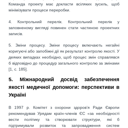
Команда проекту має докласти всіляких зусиль, щоб
мінімізувати процеси переробки.
4. Контрольний перелік. Контрольний перелік у
заповненому вигляді повинен стати частиною проектних
записів.
5. Зміни процесу. Зміни процесу включають негайні
коригуючі або запобіжні дії як результат контролю якості. У
деяких випадках необхідно, щоб процес змін справлявся
б відповідно до процедур загального контролю за змінами
[1, с. 185].
5. Міжнародний досвід забезпечення
якості медичної допомоги: перспективи в
Україні
В 1997 р. Комітет з охорони здоров’я Ради Європи
рекомендував Урядам країн-членів ЄС «за необхідності
вести політику та створювати структури, які б
підтримували розвиток та запровадження систем