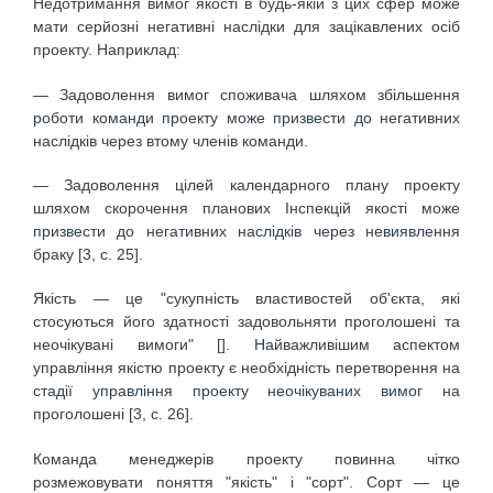
Недотримання вимог якості в будь-якій з цих сфер може
мати серйозні негативні наслідки для зацікавлених осіб
проекту. Наприклад:
— Задоволення вимог споживача шляхом збільшення
роботи команди проекту може призвести до негативних
наслідків через втому членів команди.
— Задоволення цілей календарного плану проекту
шляхом скорочення планових Інспекцій якості може
призвести до негативних наслідків через невиявлення
браку [3, с. 25].
Якість — це "сукупність властивостей об'єкта, які
стосуються його здатності задовольняти проголошені та
неочікувані вимоги" []. Найважливішим аспектом
управління якістю проекту є необхідність перетворення на
стадії управління проекту неочікуваних вимог на
проголошені [3, с. 26].
Команда менеджерів проекту повинна чітко
розмежовувати поняття "якість" і "сорт". Сорт — це