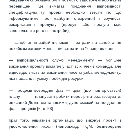
очікування споживача були повністю задоволені або навіть
перевищені. Це вимагає поєднання відповідності
специфікаціям (у проект необхідно ввести те, що
інформуватиме про майбутні створення) і зручності
використання продукту (продукт або послуга має
задовольняти реальні потреби);
— запобігання зайвій інспекції — витрати на запобігання
похибкам завжди менші, ніж витрати на їх виправлення;
— відповідальності служб менеджменту — успішне
виконання проекту вимагає участі всіх членів команди, але
відповідальність за виконання несе служба менеджменту,
яка надає для успіху необхідні ресурси;
— процесів всередині фаз — цикл (що повторюється)
плану планувати-робити-перевіряти-реалізовувати,
описаний Демінгом та іншими, дуже схожий на поєднання
фаз і процесів [6, с. 98].
Крім того, ініціативи організації, що виконує проект, з
удосконалення якості (наприклад, ТQМ, безперервне