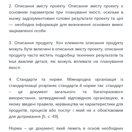
2. Описання змісту проекту. Описання змісту проекту є
основним параметром при плануванні якості, оскільки в
ньому задокументовані головні результати проекту та цілі
— необхідна інформація для визначення основних вимог
зацікавленої особи.
3. Описання продукту. Хоч елементи описання продукту
можуть бути включені в описання змісту проекту, описання
продукту часто містить подробиці технічних результатів та
інші важливі деталі, які можуть впливати на планування
якості.
4. Стандарти та норми. Міжнародна організація із
стандартизації розрізняє стандарти й норми так: стандарт
– це документ загального та багаторазового
використання, затверджений відповідною організацією, в
якому зведені правила, керівництва чи характеристики для
продуктів, процесів або послуг і який не є обов’язковим
для дотримання [5, с. 49].
Норма – це документ, який лежить в основі необхідних