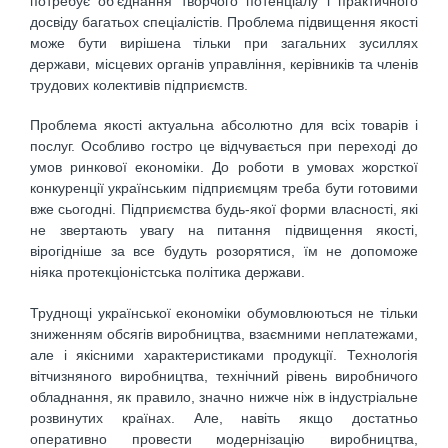
потребує об'єднання творчого потенціалу і практичного
досвіду багатьох спеціалістів. Проблема підвищення якості
може бути вирішена тільки при загальних зусиллях
держави, місцевих органів управління, керівників та членів
трудових колективів підприємств.
Проблема якості актуальна абсолютно для всіх товарів і
послуг. Особливо гостро це відчувається при переході до
умов ринкової економіки. До роботи в умовах жорсткої
конкуренції українським підприємцям треба бути готовими
вже сьогодні. Підприємства будь-якої форми власності, які
не звертають увагу на питання підвищення якості,
вірогідніше за все будуть розорятися, їм не допоможе
ніяка протекціоністська політика держави.
Труднощі української економіки обумовлюються не тільки
зниженням обсягів виробництва, взаємними неплатежами,
але і якісними характеристиками продукції. Технологія
вітчизняного виробництва, технічний рівень виробничого
обладнання, як правило, значно нижче ніж в індустріальне
розвинутих країнах. Але, навіть якщо достатньо
оперативно провести модернізацію виробництва,