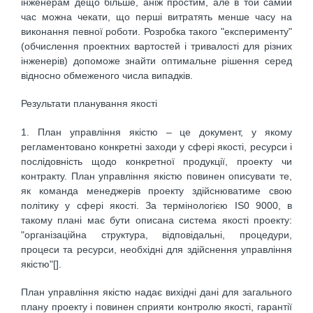
інженерам дещо більше, аніж простим, але в той самий
час можна чекати, що перші витратять менше часу на
виконання певної роботи. Розробка такого "експерименту"
(обчислення проектних вартостей і тривалості для різних
інженерів) допоможе знайти оптимальне рішення серед
відносно обмеженого числа випадків.
Результати планування якості
1. План управління якістю – це документ, у якому
регламентовано конкретні заходи у сфері якості, ресурси і
послідовність щодо конкретної продукції, проекту чи
контракту. План управління якістю повинен описувати те,
як команда менеджерів проекту здійснюватиме свою
політику у сфері якості. За термінологією IS0 9000, в
такому плані має бути описана система якості проекту:
"організаційна структура, відповідальні, процедури,
процеси та ресурси, необхідні для здійснення управління
якістю"[].
План управління якістю надає вихідні дані для загального
плану проекту і повинен сприяти контролю якості, гарантії