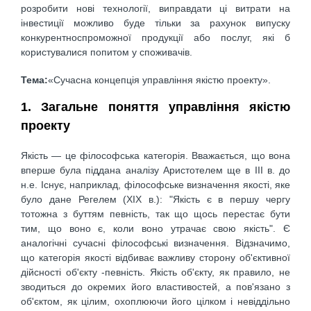
розробити нові технології, виправдати ці витрати на
інвестиції можливо буде тільки за рахунок випуску
конкурентноспроможної продукції або послуг, які б
користувалися попитом у споживачів.
Тема:
«Сучасна концепція управління якістю проекту».
1. Загальне поняття управління якістю
проекту
Якість — це філософська категорія. Вважається, що вона
вперше була піддана аналізу Аристотелем ще в ІІІ в. до
н.е. Існує, наприклад, філософське визначення якості, яке
було дане Регелем (XIX в.): "Якість є в першу чергу
тотожна з буттям певність, так що щось перестає бути
тим, що воно є, коли воно утрачає свою якість". Є
аналогічні сучасні філософські визначення. Відзначимо,
що категорія якості відбиває важливу сторону об'єктивної
дійсності об'єкту -певність. Якість об'єкту, як правило, не
зводиться до окремих його властивостей, а пов'язано з
об'єктом, як цілим, охоплюючи його цілком і невіддільно