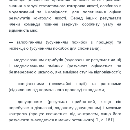
знання в галузі статистичного контролю якості, особливо в
моделюванні та ймовірності, для полегшення оцінки
результатів контролю якості. Серед інших результатів
члени команди повинні звернути особливу увагу на
відмінність між:
— запобіганням (усуненням похибок з процесу) та
інспекцією (усуненням похибок для споживача);
— моделюванням атрибутів (задовольняє результат чи ні)
і моделюванням змінних (результат оцінюється за
безперервною шкалою, яка вимірює ступінь відповідності);
— спеціальними (незвичайні події) та раптовими
(відхилення від нормального процесу) випадками;
— допущенням (результат прийнятний, якщо він
перебуває в діапазоні, заданому допущенням) і межами
контролю (процес вважається під контролем, якщо його
результати знаходяться в межах останнього) [1, с. 181].