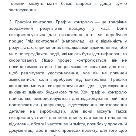
терміни можуть мати більш широке і дещо вужче
застосування.
2. Графіки контролю. Графіки контролю — це графічне
зображення результатів процесу у часі. Вони
використовуються для визначення того, чи перебуває
процес "під контролем" (наприклад, чи є відмінність у
результатах, спричинених випадковими відхиленнями, або
чи є непередбачені події, які мають бути ідентифіковані та
скориговані?). Якщо процес контролюється, він не
повинен змінюватися. Процес може змінюватися для того,
щоб реалізувати удосконалення, але він не повинен
змінюватися, коли перебуває під контролем. Графіки
контролю можуть використовуватися для відстежування
вихідних змінних будь-якого типу. Хоч графіки контролю
найчастіше використовуються для відстежування дій, що
повторюються (наприклад, відстежування виготовлення
деталей на виробництві), але вони можуть також
використовуватися для моніторингу вартісних і планових
відхилень, обсягу і частоти змін змісту, похибок у проектній
документації або в інших процесах проекту, для того щоб