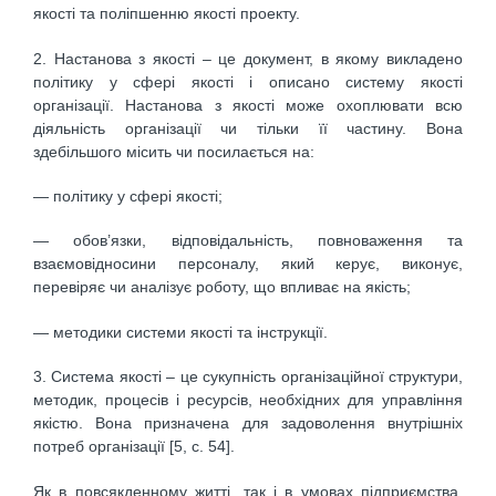
якості та поліпшенню якості проекту.
2. Настанова з якості – це документ, в якому викладено
політику у сфері якості і описано систему якості
організації. Настанова з якості може охоплювати всю
діяльність організації чи тільки її частину. Вона
здебільшого місить чи посилається на:
— політику у сфері якості;
— обов’язки, відповідальність, повноваження та
взаємовідносини персоналу, який керує, виконує,
перевіряє чи аналізує роботу, що впливає на якість;
— методики системи якості та інструкції.
3. Система якості – це сукупність організаційної структури,
методик, процесів і ресурсів, необхідних для управління
якістю. Вона призначена для задоволення внутрішніх
потреб організації [5, с. 54].
Як в повсякденному житті, так і в умовах підприємства,