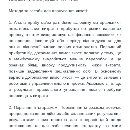
Методи та засоби для планування якості:
1. Аналіз прибутків/витрат. Включає оцінку матеріальних і
нематеріальних витрат і прибутків по різних варіантах
проекту, а потім використовує такі фінансові показники, як
повернення інвестицій або період відшкодування для
оцінки відносної вигоди певних альтнрнатив. Первинний
прибуток від дотримання вимог якості полягає у тому, що
в майбутньому знадобиться менше переробок, а це
означає більш високу продуктивність, нижчі витрати,
повніше задоволення зацікавлених осіб. В основному
вартість дотримання вимог якості — це витрати, зв'язані з
роботами з управління якістю в проекті. Аксіомою є те, що
в результаті правильного управління якістю прибутки
перевищать витрати.
2. Порівняння із зразком. Порівняння із зразком включає
процес порівняння дійсних або спланованих результатів з
результатами інших проектів для генерації ідей щодо
поліпшення та для забезпечення стандарту, за яким