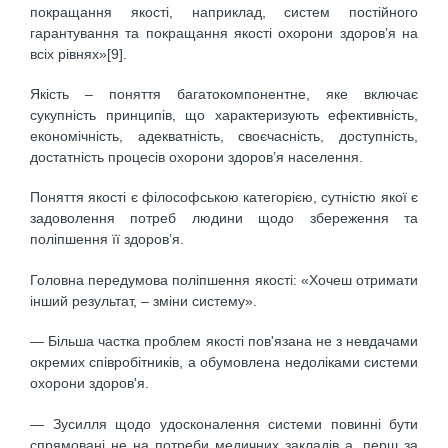
покращання якості, наприклад, систем постійного
гарантування та покращання якості охорони здоров’я на
всіх рівнях»[9].
Якість – поняття багатокомпонентне, яке включає
сукупність принципів, що характеризують ефективність,
економічність, адекватність, своєчасність, доступність,
достатність процесів охорони здоров’я населення.
Поняття якості є філософською категорією, сутністю якої є
задоволення потреб людини щодо збереження та
поліпшення її здоров’я.
Головна передумова поліпшення якості: «Хочеш отримати
інший результат, – зміни систему».
— Більша частка проблем якості пов'язана не з невдачами
окремих співробітників, а обумовлена недоліками системи
охорони здоров'я.
— Зусилля щодо удосконалення системи повинні бути
спрямовані не на потреби медичних закладів а, перш за