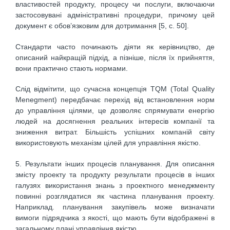
властивостей продукту, процесу чи послуги, включаючи
застосовувані адміністративні процедури, причому цей
документ є обов’язковим для дотримання [5, с. 50].
Стандарти часто починають діяти як керівництво, де
описаний найкращій підхід, а пізніше, після їх прийняття,
вони практично стають нормами.
Слід відмітити, що сучасна концепція TQM (Total Quality
Menegment) передбачає перехід від встановлення норм
до управління цілями, це дозволяє спрямувати енергію
людей на досягнення реальних інтересів компанії та
зниження витрат. Більшість успішних компаній світу
використовують механізм цілей для управління якістю.
5. Результати інших процесів планування. Для описання
змісту проекту та продукту результати процесів в інших
галузях використання знань з проектного менеджменту
повинні розглядатися як частина планування проекту.
Наприклад. планування закупівель може визначати
вимоги підрядчика з якості, що мають бути відображені в
загальному плані управління якістю.