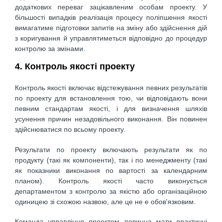
додаткових переваг зацікавленим особам проекту. У
більшості випадків реалізація процесу поліпшення якості
вимагатиме підготовки запитів на зміну або здійснення дій
з коригування й управлятиметься відповідно до процедур
контролю за змінами.
4. Контроль якості проекту
Контроль якості включає відстежування певних результатів
по проекту для встановлення тою, чи відповідають вони
певним стандартам якості, і для визначення шляхів
усунення причин незадовільного виконання. Він повинен
здійснюватися по всьому проекту.
Результати по проекту включають результати як по
продукту (такі як компоненти), так і по менеджменту (такі
як показники виконання по вартості за календарним
планом). Контроль якості часто виконується
департаментом з контролю за якістю або організаційною
одиницею зі схожою назвою, але це не е обов'язковим.
Команда управління проектом повинна мати практичні