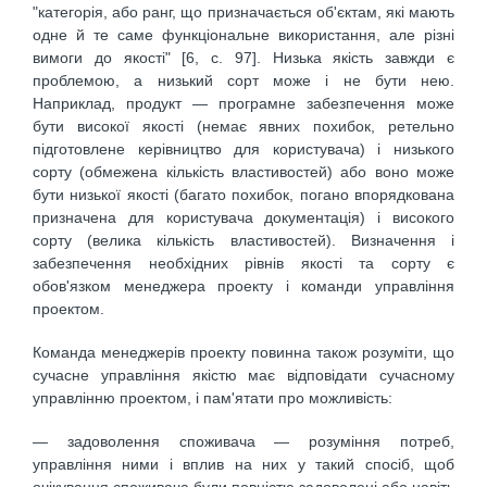
"категорія, або ранг, що призначається об'єктам, які мають
одне й те саме функціональне використання, але різні
вимоги до якості" [6, с. 97]. Низька якість завжди є
проблемою, а низький сорт може і не бути нею.
Наприклад, продукт — програмне забезпечення може
бути високої якості (немає явних похибок, ретельно
підготовлене керівництво для користувача) і низького
сорту (обмежена кількість властивостей) або воно може
бути низької якості (багато похибок, погано впорядкована
призначена для користувача документація) і високого
сорту (велика кількість властивостей). Визначення і
забезпечення необхідних рівнів якості та сорту є
обов'язком менеджера проекту і команди управління
проектом.
Команда менеджерів проекту повинна також розуміти, що
сучасне управління якістю має відповідати сучасному
управлінню проектом, і пам'ятати про можливість:
— задоволення споживача — розуміння потреб,
управління ними і вплив на них у такий спосіб, щоб