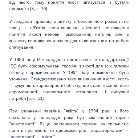
від нього; тому поняття якості зв'язується з буттям
предмета [5, c. 10].
У людській практиці в зв'язку з безкінечною розмаїтістю
явищ і об'єктів навколишньої дійсності повсякденні
поняття якості неповні, різноманітні, неточні, але в
кожному випадку вони відповідають конкретним потребам
спілкування.
У 1986 році Міжнародною організацією з стандартизації
ІSО були сформульовані терміни з якості для всіх галузей
бізнесу і промисловості. У 1994 році термінологія була
уточнена. Стандартизовано таке визначення якості: якість
— сукупність характеристик об'єкту, що ставляться до його
спроможності задовольняти встановлені і очікувані
потреби [5, с. 11].
При уточненні терміна "якість" у 1994 році з його
визначень у попередні роки був виключений термін
"властивості". Якщо розташувати терміни за спільністю
понять про якість, то одержимо ряд: „характеристики” –
„властивості” – „якість”.