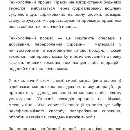
Технологічний процес. Практичне використання будь-якої
технології відбувається через формалізовану доцільну
сукупність дій, спрямованих на зміну форми, розмірів,
стану, структури, місцерозташування предмета праці, яка
являє собою технологічний процес.
Технологічний процес — це сукупність операцій з
добування, перероблення сировини і матеріалів у
напівфабрикати та виготовлення готової продукції. Кожен
технологічний процес може бути розчленований на певну
кількість типових технологічних ланцюгів або операцій і
поданий як технологічна схема.
У технологічній схемі спосіб виробництва (виготовлення)
відображається шляхом послідовного опису операцій, що
протікають у відповідних апаратах машинах або іншому
устаткуванні. Умовний розподіл процесів на фізичні,
механічні та хімічні сприяє їх типізації та полегшує вибір
найефективнішого способу перероблення сировини,
обробки матеріалів, складання вузлів виробів.
За джерелом необхідної енергії технологічні процеси