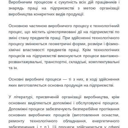
Виробничим процесом є сукупність всіх дій працівників і
знарядь праці на підприємстві з метою організації
виробництва конкретних видів продукції.
Основною частиною виробничого процесу є технологічний
процес, що містить цілеспрямовані дії на підприємстві по
зміні стану предметів праці. При здійсненні технологічного
процесу змінюються геометричні форми, розміри і фізико-
хімічні властивості предметів праці. Крім технологічних
процесів на підприємстві виконуються процеси вантажно-
розвантажувальні, транспортні, складські, комплектувальні
та ін.
Основні виробничі процеси — ті з них, в ході здійснення
яких виготовляється основна продукція на підприємстві.
У літературі, присвяченій організації виробництва, крім
основних виділяються допоміжні і обслуговуючі процеси.
Допоміжні процеси забезпечують безперебійне протікання
основних виробничих процесів (виготовлення оснастки,
ремонту технологічного обладнання, енергетичного
забезпечення і т. п.). Ці процеси здійснюються у сфері