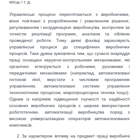
місць і т. д.
Управлінські процеси переплітаються з виробничими,
вони пов’язані з розробленням і ухваленням рішення,
регулюванням і координацією виробництва, контролем за
точністю реалізації програми, аналізом та обліком
проведеної роботи. Тому деякі фахівці зараховують
управлінські процеси до специфічних виробничих
процесів. Така думка зумовлена тим, що сучасні знаряддя
праці оснащені керуючо-контрольними механізмами, які
органічно інтегруються з робочими, рухомими і
передатними механізмами (наприклад, автоматизовані
потокові лінії, верстати з числовим програмним
управлінням, автоматизовані системи управління
технологічним процесом, мікропроцесорна техніка тощо).
Одним із напрямів підвищення гнучкості та надійності
основних виробничих процесів є широке використання
робототехніки, автоматизації виробництва поряд з
високою універсалізацією операторів автоматизованих
комплексів.
За характером впливу на предмет праці виробничі