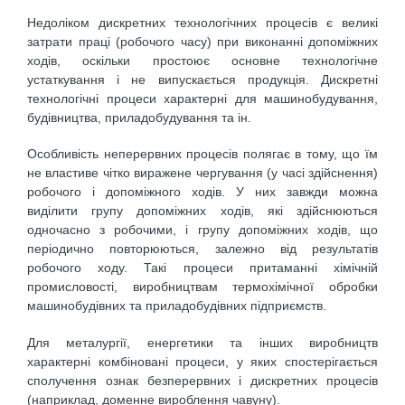
Недоліком дискретних технологічних процесів є великі
затрати праці (робочого часу) при виконанні допоміжних
ходів, оскільки простоює основне технологічне
устаткування і не випускається продукція. Дискретні
технологічні процеси характерні для машинобудування,
будівництва, приладобудування та ін.
Особливість неперервних процесів полягає в тому, що їм
не властиве чітко виражене чергування (у часі здійснення)
робочого і допоміжного ходів. У них завжди можна
виділити групу допоміжних ходів, які здійснюються
одночасно з робочими, і групу допоміжних ходів, що
періодично повторюються, залежно від результатів
робочого ходу. Такі процеси притаманні хімічній
промисловості, виробництвам термохімічної обробки
машинобудівних та приладобудівних підприємств.
Для металургії, енергетики та інших виробництв
характерні комбіновані процеси, у яких спостерігається
сполучення ознак безперервних і дискретних процесів
(наприклад, доменне вироблення чавуну).