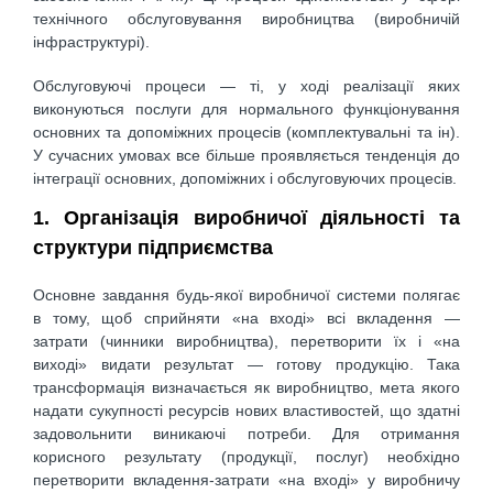
технічного обслуговування виробництва (виробничій
інфраструктурі).
Обслуговуючі процеси — ті, у ході реалізації яких
виконуються послуги для нормального функціонування
основних та допоміжних процесів (комплектувальні та ін).
У сучасних умовах все більше проявляється тенденція до
інтеграції основних, допоміжних і обслуговуючих процесів.
1. Організація виробничої діяльності та
структури підприємства
Основне завдання будь-якої виробничої системи полягає
в тому, щоб сприйняти «на вході» всі вкладення —
затрати (чинники виробництва), перетворити їх і «на
виході» видати результат — готову продукцію. Така
трансформація визначається як виробництво, мета якого
надати сукупності ресурсів нових властивостей, що здатні
задовольнити виникаючі потреби. Для отримання
корисного результату (продукції, послуг) необхідно
перетворити вкладення-затрати «на вході» у виробничу