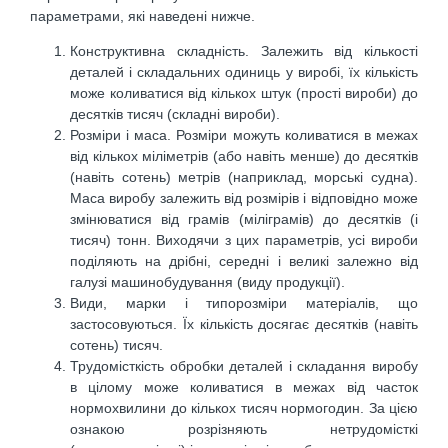
параметрами, які наведені нижче.
Конструктивна складність. Залежить від кількості
деталей і складальних одиниць у виробі, їх кількість
може коливатися від кількох штук (прості вироби) до
десятків тисяч (складні вироби).
Розміри і маса. Розміри можуть коливатися в межах
від кількох міліметрів (або навіть менше) до десятків
(навіть сотень) метрів (наприклад, морські судна).
Маса виробу залежить від розмірів і відповідно може
змінюватися від грамів (міліграмів) до десятків (і
тисяч) тонн. Виходячи з цих параметрів, усі вироби
поділяють на дрібні, середні і великі залежно від
галузі машинобудування (виду продукції).
Види, марки і типорозміри матеріалів, що
застосовуються. Їх кількість досягає десятків (навіть
сотень) тисяч.
Трудомісткість обробки деталей і складання виробу
в цілому може коливатися в межах від часток
нормохвилини до кількох тисяч нормогодин. За цією
ознакою розрізняють нетрудомісткі