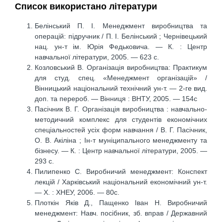
Список використано літератури
Белінський П. І. Менеджмент виробництва та
операцій: підручник / П. І. Белінський ; Чернівецький
нац. ун-т ім. Юрія Федьковича. — К. : Центр
навчальної літератури, 2005. — 623 с.
Козловський В. Організація виробництва: Практикум
для студ. спец. «Менеджмент організацій» /
Вінницький національний технічний ун-т. — 2-ге вид.
доп. та перероб. — Вінниця : ВНТУ, 2005. — 154с
Пасічник В. Г. Організація виробництва : навчально-
методичний комплекс для студентів економічних
спеціальностей усіх форм навчання / В. Г. Пасічник,
О. В. Акіліна ; Ін-т муніципального менеджменту та
бізнесу. — К. : Центр навчальної літератури, 2005. —
293 с.
Пилипенко С. Виробничий менеджмент: Конспект
лекцій / Харківський національний економічний ун-т.
— Х. : ХНЕУ, 2006. — 80с.
Плоткін Яків Д., Пащенко Іван Н. Виробничий
менеджмент: Навч. посібник, зб. вправ / Державний