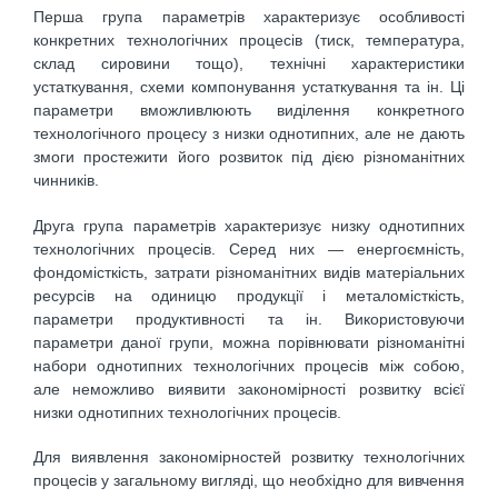
Перша група параметрів характеризує особливості
конкретних технологічних процесів (тиск, температура,
склад сировини тощо), технічні характеристики
устаткування, схеми компонування устаткування та ін. Ці
параметри вможливлюють виділення конкретного
технологічного процесу з низки однотипних, але не дають
змоги простежити його розвиток під дією різноманітних
чинників.
Друга група параметрів характеризує низку однотипних
технологічних процесів. Серед них — енергоємність,
фондомісткість, затрати різноманітних видів матеріальних
ресурсів на одиницю продукції і металомісткість,
параметри продуктивності та ін. Використовуючи
параметри даної групи, можна порівнювати різноманітні
набори однотипних технологічних процесів між собою,
але неможливо виявити закономірності розвитку всієї
низки однотипних технологічних процесів.
Для виявлення закономірностей розвитку технологічних
процесів у загальному вигляді, що необхідно для вивчення