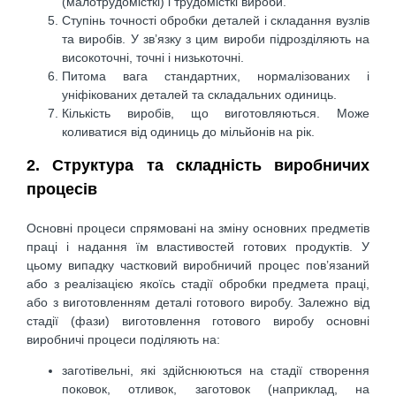
(малотрудомісткі) і трудомісткі вироби.
Ступінь точності обробки деталей і складання вузлів
та виробів. У зв’язку з цим вироби підрозділяють на
високоточні, точні і низькоточні.
Питома вага стандартних, нормалізованих і
уніфікованих деталей та складальних одиниць.
Кількість виробів, що виготовляються. Може
коливатися від одиниць до мільйонів на рік.
2. Структура та складність виробничих
процесів
Основні процеси спрямовані на зміну основних предметів
праці і надання їм властивостей готових продуктів. У
цьому випадку частковий виробничий процес пов’язаний
або з реалізацією якоїсь стадії обробки предмета праці,
або з виготовленням деталі готового виробу. Залежно від
стадії (фази) виготовлення готового виробу основні
виробничі процеси поділяють на:
заготівельні, які здійснюються на стадії створення
поковок, отливок, заготовок (наприклад, на