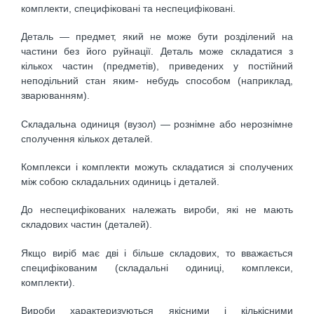
комплекти, специфіковані та неспецифіковані.
Деталь — предмет, який не може бути розділений на
частини без його руйнації. Деталь може складатися з
кількох частин (предметів), приведених у постійний
неподільний стан яким- небудь способом (наприклад,
зварюванням).
Складальна одиниця (вузол) — рознімне або нерознімне
сполучення кількох деталей.
Комплекси і комплекти можуть складатися зі сполучених
між собою складальних одиниць і деталей.
До неспецифікованих належать вироби, які не мають
складових частин (деталей).
Якщо виріб має дві і більше складових, то вважається
специфікованим (складальні одиниці, комплекси,
комплекти).
Вироби характеризуються якісними і кількісними