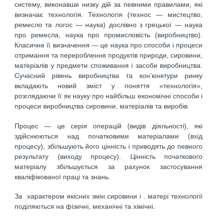
систему, виконавши низку дій за певними правилами, які
визначає технологія. Технологія (технос — мистецтво,
ремесло та логос — наука) дослівно з грецької — наука
про ремесла, наука про промисловість (виробництво).
Класичне її визначення — це наука про способи і процеси
отримання та перероблення продуктів природи, сировини,
матеріалів у предмети споживання і засоби виробництва.
Сучасний рівень виробництва та кон’юнктури ринку
вкладають новий зміст у поняття «технологія»,
розглядаючи її як науку про найбільш економічні способи і
процеси виробництва сировини, матеріалів та виробів.
Процес — це серія операцій (видів діяльності), які
здійснюються над початковими матеріалами (вхід
процесу), збільшують його цінність і приводять до певного
результату (виходу процесу). Цінність початкового
матеріалу збільшується за рахунок застосування
кваліфікованої праці та знань.
За характером якісних змін сировини і . матері технології
поділяються на фізичні, механічні та хімічні.