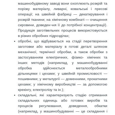
машинобудівному заводі вони охоплюють розкрій та
порізку матеріалу, ливарні, ковальські і пресові
операції; на швейній фабриці — декатирування і
розкрій тканини; на хімічному комбінаті — очищення
сировини, доведен¬ня її до потрібної концентрації).
Продукція заготівельних процесів використовується
в різних обробних підрозділах;
обробні, що відбуваються на стадії перетворення
заготовки або матеріалу в готові деталі шляхом
механічної, термічної обробки, а також обробки з
застосуванням електричних, фізико- хімічних та
інших методів (наприклад, у машинобудуванні
обробка здійснюється металообробними
дільницями і цехами; у швейній промисловості —
пошивними; у металургії — доменними, прокатними
цехами; у хімічному виробництві — за допомогою
крекінгу, електролізу та ін.);
складальні, які характеризують стадію отримання
складальних одиниць або готових виробів та
процесів регулювання, доведення, обкатки
(наприклад, у машинобудуванні — це складання і