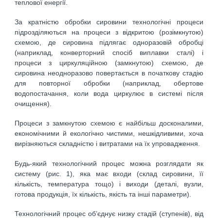
теплової енергії.
За кратністю обробки сировини технологічні процеси
підрозділяються на процеси з відкритою (розімкнутою)
схемою, де сировина підлягає одноразовій обробці
(наприклад, конверторний спосіб виплавки сталі) і
процеси з циркуляційною (замкнутою) схемою, де
сировина неодноразово повертається в початкову стадію
для повторної обробки (наприклад, обертове
водопостачання, коли вода циркулює в системі після
очищення).
Процеси з замкнутою схемою є найбільш досконалими,
економічними й екологічно чистими, нешкідливими, хоча
вирізняються складністю і витратами на їх упровадження.
Будь-який технологічний процес можна розглядати як
систему (рис. 1), яка має входи (склад сировини, її
кількість, температура тощо) і виходи (деталі, вузли,
готова продукція, їх кількість, якість та інші параметри).
Технологічний процес об’єднує низку стадій (ступенів), від