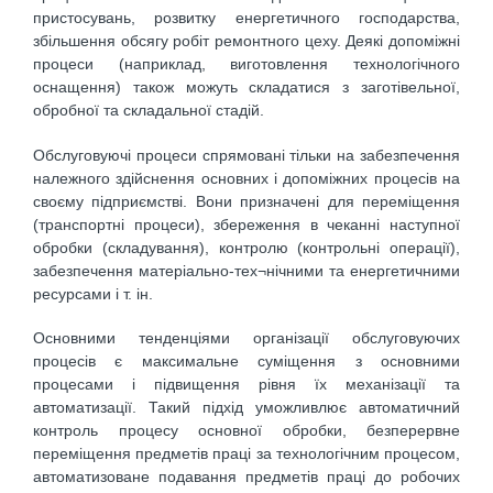
пристосувань, розвитку енергетичного господарства,
збільшення обсягу робіт ремонтного цеху. Деякі допоміжні
процеси (наприклад, виготовлення технологічного
оснащення) також можуть складатися з заготівельної,
обробної та складальної стадій.
Обслуговуючі процеси спрямовані тільки на забезпечення
належного здійснення основних і допоміжних процесів на
своєму підприємстві. Вони призначені для переміщення
(транспортні процеси), збереження в чеканні наступної
обробки (складування), контролю (контрольні операції),
забезпечення матеріально-тех¬нічними та енергетичними
ресурсами і т. ін.
Основними тенденціями організації обслуговуючих
процесів є максимальне суміщення з основними
процесами і підвищення рівня їх механізації та
автоматизації. Такий підхід уможливлює автоматичний
контроль процесу основної обробки, безперервне
переміщення предметів праці за технологічним процесом,
автоматизоване подавання предметів праці до робочих