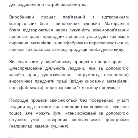
для задоволення потреб виробництва.
Виробничий процес пов’язаний з відтворенням
матеріальних благ і виробничих відносин. Матеріальні
блага відтворюються через сукупність взаємопов’язаних
процесів праці і природних процесів, унаслідок яких вхідні
сировина, матеріали і напівфабрикати перетворюються за
певною технологією в готову продукції необхідного виду.
Визначальним у виробничому процесі є процес праці —
цілеспрямована діяльність людини, яка за допомогою
засобів праці (устаткування, інструменту, оснащення)
видозмінює предмети праці (вхідну сировину, матеріали,
напівфабрикати), перетворюючи їх у готову продукцію.
Природні процеси здійснюються без посередньої участі
людини під впливом сил природи (охолодження, сушіння
тощо), але можуть бути інтенсифіковані за допомогою
штучних умов, створених спеціальними пристроями
(наприклад, камери сушіння).