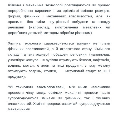
Фізична і механічна технології розглядаються як процес
перероблення сировини і матеріалів зі зміною розмірів,
форми, фізичних і механічних властивостей, але, як
правило, без зміни внутрішньої побудови та складу
речовини (наприклад, виготовлення металевих чи
дерев’яних деталей методом обробки різанням).
Хімічна технологія характеризується змінами не тільки
фізичних властивостей, а й агрегатного стану, хімічного
складу та внутрішньої побудови речовини (наприклад,
унаслідок коксування вугілля отримують бензол, нафталін,
водень, метан, етилен та інші продукти; з газу метану
отримують водень, етилен, метиловий спирт та інші
продукти).
Усі технології взаємопов’язані, між ними неможливо
провести чітку межу, оскільки механічні процеси часто
супроводжуються змінами як фізичних, так і хімічних
властивостей. Хімічні процеси, зазвичай, супроводжуються
механічними.