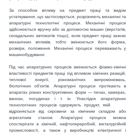
За способом впливу на предмет праці та видом
устаткування, що застосовується, розрізняють механічні та
апаратурні технологічні процеси. Механічні процеси
здійснюються вручну або за допомогою машин (верстатів,
складальних автоматів тощо), коли предмет праці зазнає
механічних впливів, тобто змінюються його форма,
розміри, положення. Механічні процеси переважають у
машинобудуванні.
Під час апаратурних процесів змінюються фізико-хімічні
властивості предметів праці під впливом хімічних реакцій,
теплової енергії, різноманітних випромінювань,
біологічних об’єктів. Апаратурні процеси протікають в
апаратах різних конструктивних форм — печах, камерах,
ваннах, посудинах і т. ін. Унаслідок апаратурних
технологічних процесів одержують продукт, якій
відрізняється від сировини за хімічним складом або
агрегатним станом. Апаратурні процеси можна
спостерігати в хімічній, нафтопереробній, металургійній
промисловості, а також у виробництві електричної і