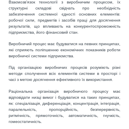
Взаємозв’язок технології з виробничим процесом, їх
структурні складові свідчать про необхідність
забезпечення системної єдності основних елементів:
робочої сили, предметів і засобів праці для досягнення
результатів, що впливають на конкурентоспроможність
підприємства, його фінансовий стан.
Виробничий процес має будуватися на певних принципах,
які сприяють поліпшенню економічних показників роботи
виробничої системи підприємства.
Під організацією виробничих процесів розуміють різні
методи сполучення всіх елементів системи в просторі і
часі з метою досягнення ефективного їх використання.
Раціональна організація виробничого процесу має
відповідати низці вимог і будуватися на таких принципах,
як: спеціалізація, диференціація, концентрація, інтеграція,
паралельність, пропорційність, безперервність,
ритмічність, прямоточність, автоматичність, гнучкість,
гомеостатичність.