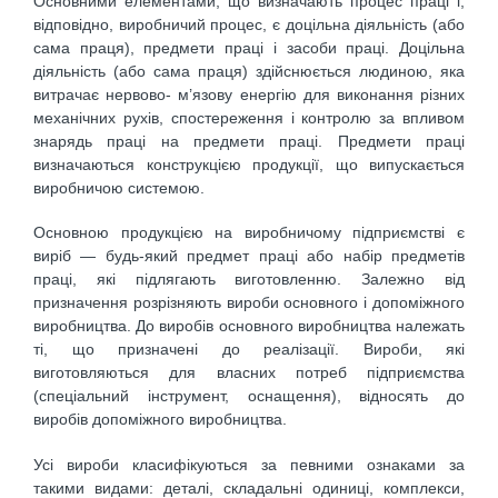
Основними елементами, що визначають процес праці і,
відповідно, виробничий процес, є доцільна діяльність (або
сама праця), предмети праці і засоби праці. Доцільна
діяльність (або сама праця) здійснюється людиною, яка
витрачає нервово- м’язову енергію для виконання різних
механічних рухів, спостереження і контролю за впливом
знарядь праці на предмети праці. Предмети праці
визначаються конструкцією продукції, що випускається
виробничою системою.
Основною продукцією на виробничому підприємстві є
виріб — будь-який предмет праці або набір предметів
праці, які підлягають виготовленню. Залежно від
призначення розрізняють вироби основного і допоміжного
виробництва. До виробів основного виробництва належать
ті, що призначені до реалізації. Вироби, які
виготовляються для власних потреб підприємства
(спеціальний інструмент, оснащення), відносять до
виробів допоміжного виробництва.
Усі вироби класифікуються за певними ознаками за
такими видами: деталі, складальні одиниці, комплекси,