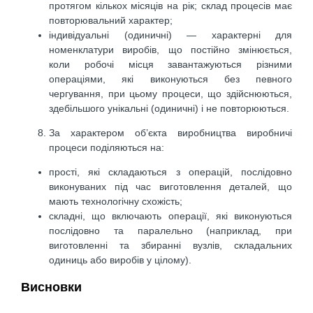
протягом кількох місяців на рік; склад процесів має
повторювальний характер;
індивідуальні (одиничні) — характерні для
номенклатури виробів, що постійно змінюється,
коли робочі місця завантажуються різними
операціями, які виконуються без певного
чергування, при цьому процеси, що здійснюються,
здебільшого унікальні (одиничні) і не повторюються.
За характером об’єкта виробництва виробничі
процеси поділяються на:
прості, які складаються з операцій, послідовно
виконуваних під час виготовлення деталей, що
мають технологічну схожість;
складні, що включають операції, які виконуються
послідовно та паралельно (наприклад, при
виготовленні та збиранні вузлів, складальних
одиниць або виробів у цілому).
Висновки