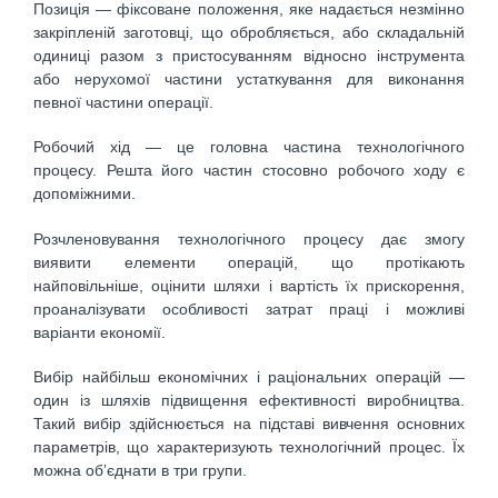
Позиція — фіксоване положення, яке надається незмінно
закріпленій заготовці, що обробляється, або складальній
одиниці разом з пристосуванням відносно інструмента
або нерухомої частини устаткування для виконання
певної частини операції.
Робочий хід — це головна частина технологічного
процесу. Решта його частин стосовно робочого ходу є
допоміжними.
Розчленовування технологічного процесу дає змогу
виявити елементи операцій, що протікають
найповільніше, оцінити шляхи і вартість їх прискорення,
проаналізувати особливості затрат праці і можливі
варіанти економії.
Вибір найбільш економічних і раціональних операцій —
один із шляхів підвищення ефективності виробництва.
Такий вибір здійснюється на підставі вивчення основних
параметрів, що характеризують технологічний процес. Їх
можна об’єднати в три групи.