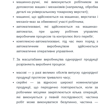
машинно-ручні, які виконуються робітником за
допомогою машин і механізмів (наприклад, обробка
деталі на універсальному токарному верстаті);
машинні, що здійснюються на машинах, верстатах і
механіз¬мах за обмеженої участі робітника;
автоматизовані, які здійснюються на машинах-
автоматах, при цьому робітник управляє
виробничим процесом та контролює його перебіг;
комплексно-автоматизовані, під час яких поряд з
автоматичним виробництвом здійснюється
автоматичне оперативне управління.
За масштабами виробництва однорідної продукції
розрізняють виробничі процеси:
масові — у разі великих обсягів випуску однорідної
продукції протягом тривалого часу;
серійні — за відносно широкої номенклатури
продукції, що періодично повторюється, коли за
робочими місцями закріплюються кілька операцій,
які виконуються у певній послідовності; частина
робіт може виконуватися безупинно, частина —