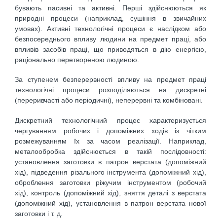
бувають пасивні та активні. Перші здійснюються як
природні процеси (наприклад, сушіння в звичайних
умовах). Активні технологічні процеси є наслідком або
безпосереднього впливу людини на предмет праці, або
впливів засобів праці, що приводяться в дію енергією,
раціонально перетвореною людиною.
За ступенем безперервності впливу на предмет праці
технологічні процеси розподіляються на дискретні
(переривчасті або періодичні), неперервні та комбіновані.
Дискретний технологічний процес характеризується
чергуванням робочих і допоміжних ходів із чітким
розмежуванням їх за часом реалізації. Наприклад,
металообробка здійснюється в такій послідовності:
установлення заготовки в патрон верстата (допоміжний
хід), підведення різального інструмента (допоміжний хід),
оброблення заготовки ріжучим інструментом (робочий
хід), контроль (допоміжний хід), зняття деталі з верстата
(допоміжний хід), установлення в патрон верстата нової
заготовки і т. д.