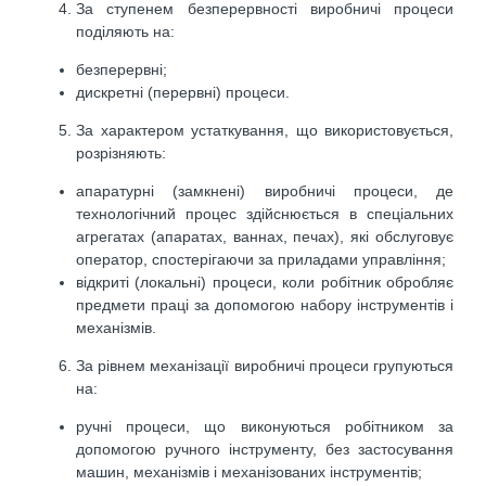
За ступенем безперервності виробничі процеси
поділяють на:
безперервні;
дискретні (перервні) процеси.
За характером устаткування, що використовується,
розрізняють:
апаратурні (замкнені) виробничі процеси, де
технологічний процес здійснюється в спеціальних
агрегатах (апаратах, ваннах, печах), які обслуговує
оператор, спостерігаючи за приладами управління;
відкриті (локальні) процеси, коли робітник обробляє
предмети праці за допомогою набору інструментів і
механізмів.
За рівнем механізації виробничі процеси групуються
на:
ручні процеси, що виконуються робітником за
допомогою ручного інструменту, без застосування
машин, механізмів і механізованих інструментів;