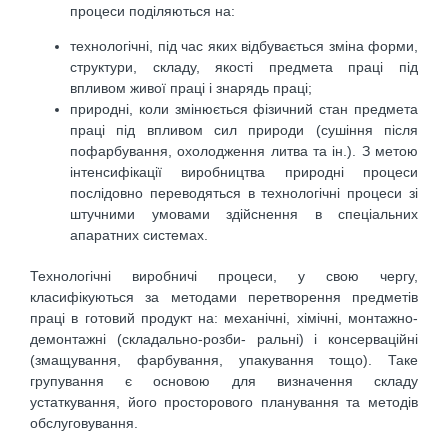
процеси поділяються на:
технологічні, під час яких відбувається зміна форми,
структури, складу, якості предмета праці під
впливом живої праці і знарядь праці;
природні, коли змінюється фізичний стан предмета
праці під впливом сил природи (сушіння після
пофарбування, охолодження литва та ін.). З метою
інтенсифікації виробництва природні процеси
послідовно переводяться в технологічні процеси зі
штучними умовами здійснення в спеціальних
апаратних системах.
Технологічні виробничі процеси, у свою чергу,
класифікуються за методами перетворення предметів
праці в готовий продукт на: механічні, хімічні, монтажно-
демонтажні (складально-розби- ральні) і консерваційні
(змащування, фарбування, упакування тощо). Таке
групування є основою для визначення складу
устаткування, його просторового планування та методів
обслуговування.