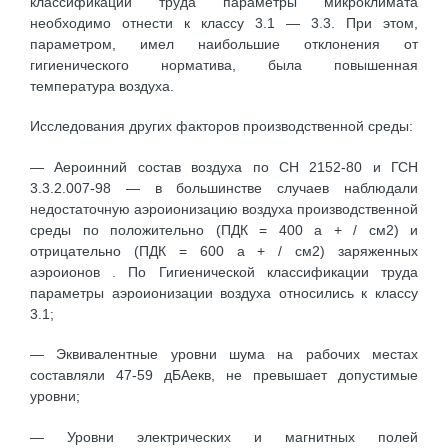
классификации труда параметры микроклимата
необходимо отнести к классу 3.1 — 3.3. При этом,
параметром, имел наибольшие отклонения от
гигиенического норматива, была повышенная
температура воздуха.
Исследования других факторов производственной среды:
— Аероинний состав воздуха по СН 2152-80 и ГСН
3.3.2.007-98 — в большинстве случаев наблюдали
недостаточную аэроионизацию воздуха производственной
среды по положительно (ПДК = 400 а + / см2) и
отрицательно (ПДК = 600 а + / см2) заряженных
аэроионов . По Гигиенической классификации труда
параметры аэроионизации воздуха относились к классу
3.1;
— Эквивалентные уровни шума на рабочих местах
составляли 47-59 дБАекв, не превышает допустимые
уровни;
— Уровни электрических и магнитных полей