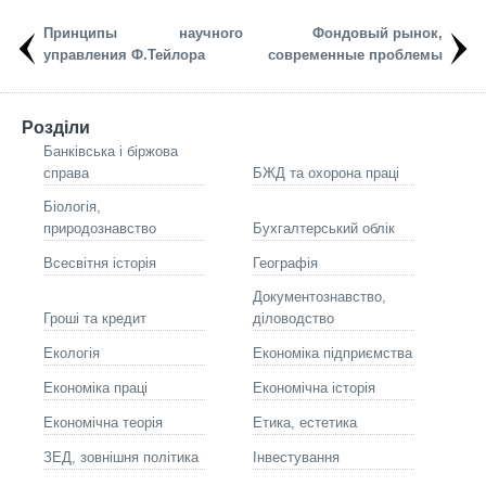
Принципы научного
Фондовый рынок,
управления Ф.Тейлора
современные проблемы
Розділи
Банківська і біржова
справа
БЖД та охорона праці
Біологія,
природознавство
Бухгалтерський облік
Всесвітня історія
Географія
Документознавство,
Гроші та кредит
діловодство
Екологія
Економіка підприємства
Економіка праці
Економічна історія
Економічна теорія
Етика, естетика
ЗЕД, зовнішня політика
Інвестування