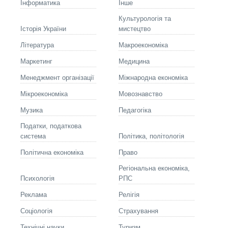
Інформатика
Інше
Культурологія та
Історія України
мистецтво
Літературa
Макроекономіка
Маркетинг
Медицина
Менеджмент організації
Міжнародна економіка
Мікроекономіка
Мовознавство
Музика
Педагогіка
Податки, податкова
система
Політика, політологія
Політична економіка
Право
Регіональна економіка,
Психологія
РПС
Реклама
Релігія
Соціологія
Страхування
Технічні науки
Туризм