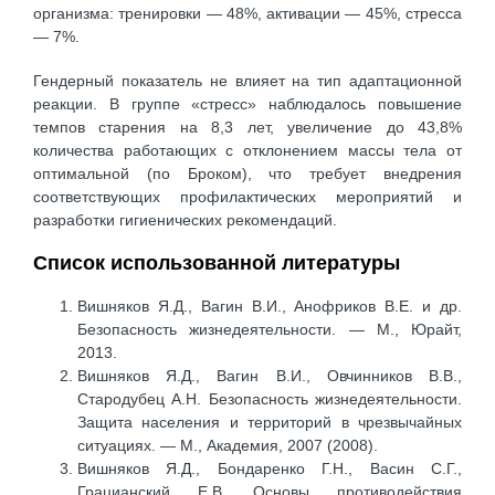
организма: тренировки — 48%, активации — 45%, стресса
— 7%.
Гендерный показатель не влияет на тип адаптационной
реакции. В группе «стресс» наблюдалось повышение
темпов старения на 8,3 лет, увеличение до 43,8%
количества работающих с отклонением массы тела от
оптимальной (по Броком), что требует внедрения
соответствующих профилактических мероприятий и
разработки гигиенических рекомендаций.
Список использованной литературы
Вишняков Я.Д., Вагин В.И., Анофриков В.Е. и др.
Безопасность жизнедеятельности. — М., Юрайт,
2013.
Вишняков Я.Д., Вагин В.И., Овчинников В.В.,
Стародубец А.Н. Безопасность жизнедеятельности.
Защита населения и территорий в чрезвычайных
ситуациях. — М., Академия, 2007 (2008).
Вишняков Я.Д., Бондаренко Г.Н., Васин С.Г.,
Грацианский Е.В. Основы противодействия