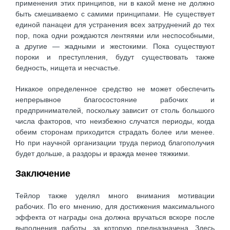
применения этих принципов, ни в какой мене не должно
быть смешиваемо с самими принципами. Не существует
единой панацеи для устранения всех затруднений до тех
пор, пока одни рождаются лентяями или неспособными,
а другие — жадными и жестокими. Пока существуют
пороки и преступления, будут существовать также
бедность, нищета и несчастье.
Никакое определенное средство не может обеспечить
непрерывное благосостояние рабочих и
предпринимателей, поскольку зависит от столь большого
числа факторов, что неизбежно случатся периоды, когда
обеим сторонам приходится страдать более или менее.
Но при научной организации труда период благополучия
будет дольше, а раздоры и вражда менее тяжкими.
Заключение
Тейлор также уделял много внимания мотивации
рабочих. По его мнению, для достижения максимального
эффекта от награды она должна вручаться вскоре после
выполнения работы, за которую предназначена. Здесь