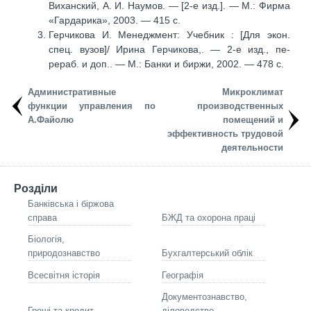
Виханский, А. И. Наумов. — [2-е изд.]. — М.: Фирма
«Гардарика», 2003. — 415 с.
Герчикова И. Менеджмент: Учебник : [Для экон.
спец. вузов]/ Ирина Герчикова,. — 2-е изд., пе-
рераб. и доп.. — М.: Банки и биржи, 2002. — 478 с.
Административные
Микроклимат
функции управления по
производственных
А.Файолю
помещений и
эффективность трудовой
деятельности
Розділи
Банківська і біржова
справа
БЖД та охорона праці
Біологія,
природознавство
Бухгалтерський облік
Всесвітня історія
Географія
Документознавство,
Гроші та кредит
діловодство