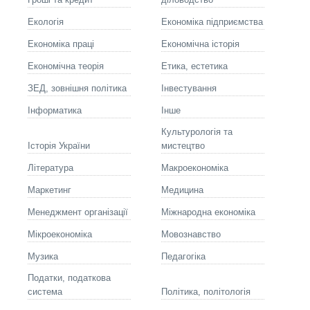
Екологія
Економіка підприємства
Економіка праці
Економічна історія
Економічна теорія
Етика, естетика
ЗЕД, зовнішня політика
Інвестування
Інформатика
Інше
Культурологія та
Історія України
мистецтво
Літературa
Макроекономіка
Маркетинг
Медицина
Менеджмент організації
Міжнародна економіка
Мікроекономіка
Мовознавство
Музика
Педагогіка
Податки, податкова
система
Політика, політологія