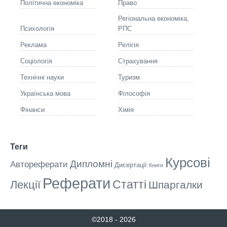
Політична економіка
Право
Регіональна економіка,
Психологія
РПС
Реклама
Релігія
Соціологія
Страхування
Технічні науки
Туризм
Українська мова
Філософія
Фінанси
Хімія
Теги
Курсові
Дипломні
Автореферати
Дисертації
Книги
Реферати
Статті
Лекції
Шпаргалки
©2018 - 2026