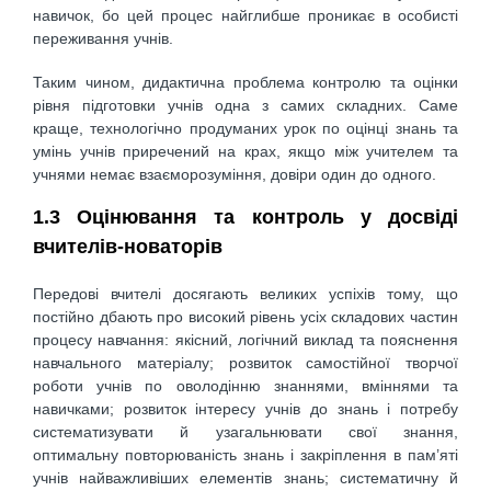
навичок, бо цей процес найглибше проникає в особисті
переживання учнів.
Таким чином, дидактична проблема контролю та оцінки
рівня підготовки учнів одна з самих складних. Саме
краще, технологічно продуманих урок по оцінці знань та
умінь учнів приречений на крах, якщо між учителем та
учнями немає взаєморозуміння, довіри один до одного.
1.3 Оцінювання та контроль у досвіді
вчителів-новаторів
Передові вчителі досягають великих успіхів тому, що
постійно дбають про високий рівень усіх складових частин
процесу навчання: якісний, логічний виклад та пояснення
навчального матеріалу; розвиток самостійної творчої
роботи учнів по оволодінню знаннями, вміннями та
навичками; розвиток інтересу учнів до знань і потребу
систематизувати й узагальнювати свої знання,
оптимальну повторюваність знань і закріплення в пам’яті
учнів найважливіших елементів знань; систематичну й