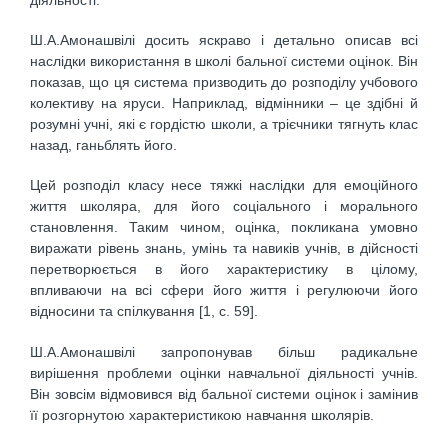
Ш.А.Амонашвілі досить яскраво і детально описав всі
наслідки використання в школі бальної системи оцінок. Він
показав, що ця система призводить до розподілу учбового
колективу на яруси. Наприклад, відмінники – це здібні й
розумні учні, які є гордістю школи, а трієчники тягнуть клас
назад, ганьблять його.
Цей розподіл класу несе тяжкі наслідки для емоційного
життя школяра, для його соціального і морального
становлення. Таким чином, оцінка, покликана умовно
виражати рівень знань, умінь та навиків учнів, в дійсності
перетворюється в його характеристику в цілому,
впливаючи на всі сфери його життя і регулюючи його
відносини та спілкування [1, с. 59].
Ш.А.Амонашвілі запропонував більш радикальне
вирішення проблеми оцінки навчальної діяльності учнів.
Він зовсім відмовився від бальної системи оцінок і замінив
її розгорнутою характеристикою навчання школярів.