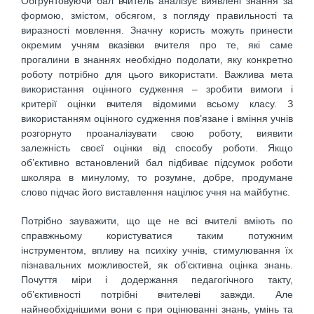
Обгрунтовуючи бал вчитель аналізує виявлені знання за
формою, змістом, обсягом, з погляду правильності та
виразності мовлення. Значну користь можуть принести
окремим учням вказівки вчителя про те, які саме
прогалини в знаннях необхідно подолати, яку конкретно
роботу потрібно для цього використати. Важлива мета
використання оцінного судження – зробити вимоги і
критерії оцінки вчителя відомими всьому класу. З
використанням оцінного судження пов’язане і вміння учнів
розгорнуто проаналізувати свою роботу, виявити
залежність своєї оцінки від способу роботи. Якщо
об’єктивно встановлений бал підбиває підсумок роботи
школяра в минулому, то розумне, добре, продумане
слово підчас його виставлення націлює учня на майбутнє.
Потрібно зауважити, що ще не всі вчителі вміють по
справжньому користуватися таким потужним
інструментом, впливу на психіку учнів, стимулювання їх
пізнавальних можливостей, як об’єктивна оцінка знань.
Почуття міри і додержання педагогічного такту,
об’єктивності потрібні вчителеві завжди. Але
найнеобхіднішими вони є при оцінюванні знань, умінь та