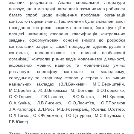
значних результатів. Аналіз спеціальної літератури
показує, що в методиці навчання іноземних мов робилося
багато спроб щодо вирішення проблеми організації
контролю і оцінки знань. Так, вченими були визначені зміст
і завдання контролю, зокрема тестового, його функції в
процесі навчання; створена класифікація контрольних
завдань, сформульовані основні вимоги до розробки
контрольних завдань, самої процедури адміністрування
контролю; проаналізовані та описані особливості
організації контролю різних видів мовленнєвої діяльності,
іншомовних мовних навичок та мовленнєвих умінь;
розглянуто специфіку контролю на молодшому,
середньому та старшому етапах у середніх та вищих
навчальних закладах (В.Л.Банкевич, М.С.Бернштейн,
М.Є.Брейгіна, Ж.В.Вітковська, М.І.Володін, В.О.Гордієнко,
О.Ю.Горчев, Г.В.Іванова, В.О.Кокота, Н.І.Красюк,
О.А.Куніна, Л.В.Лисенко, О.О,Леонт’єв, О.Г.Поляков
,І.А.Рапопорт, В.Л.Рись, М.В.Розенкранц, Р.Сельг, І.Соттер,
О.Л.Товма, С.К.Фоломкіна, І.О.Цатурова, М.С.Штульман,
Г.Б.Юдис).
Тема
: «Вдосконалення форм та методів контролю знань