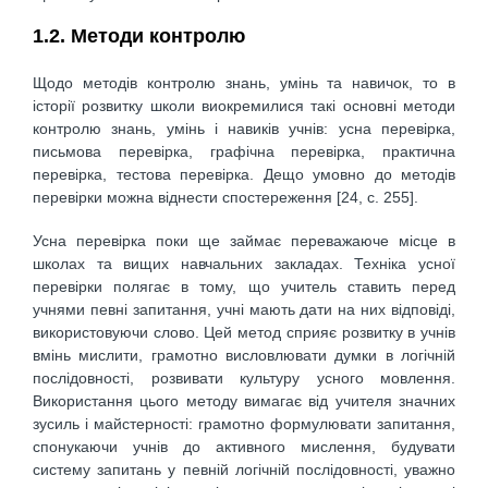
1.2. Методи контролю
Щодо методів контролю знань, умінь та навичок, то в
історії розвитку школи виокремилися такі основні методи
контролю знань, умінь і навиків учнів: усна перевірка,
письмова перевірка, графічна перевірка, практична
перевірка, тестова перевірка. Дещо умовно до методів
перевірки можна віднести спостереження [24, с. 255].
Усна перевірка поки ще займає переважаюче місце в
школах та вищих навчальних закладах. Техніка усної
перевірки полягає в тому, що учитель ставить перед
учнями певні запитання, учні мають дати на них відповіді,
використовуючи слово. Цей метод сприяє розвитку в учнів
вмінь мислити, грамотно висловлювати думки в логічній
послідовності, розвивати культуру усного мовлення.
Використання цього методу вимагає від учителя значних
зусиль і майстерності: грамотно формулювати запитання,
спонукаючи учнів до активного мислення, будувати
систему запитань у певній логічній послідовності, уважно