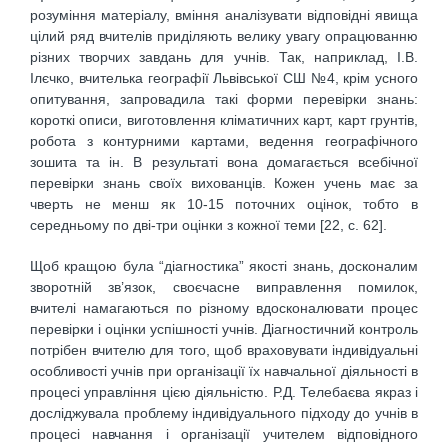
розуміння матеріалу, вміння аналізувати відповідні явища
цілий ряд вчителів приділяють велику увагу опрацюванню
різних творчих завдань для учнів. Так, наприклад, І.В.
Ілєчко, вчителька географії Львівської СШ №4, крім усного
опитування, запровадила такі форми перевірки знань:
короткі описи, виготовлення кліматичних карт, карт грунтів,
робота з контурними картами, ведення географічного
зошита та ін. В результаті вона домагається всебічної
перевірки знань своїх вихованців. Кожен учень має за
чверть не менш як 10-15 поточних оцінок, тобто в
середньому по дві-три оцінки з кожної теми [22, с. 62].
Щоб кращою була “діагностика” якості знань, досконалим
зворотній зв’язок, своєчасне виправлення помилок,
вчителі намагаються по різному вдосконалювати процес
перевірки і оцінки успішності учнів. Діагностичний контроль
потрібен вчителю для того, щоб враховувати індивідуальні
особливості учнів при організації їх навчальної діяльності в
процесі управління цією діяльністю. Р.Д. Телебаєва якраз і
досліджувала проблему індивідуального підходу до учнів в
процесі навчання і організації учителем відповідного