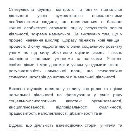
Стимулююча функція контролю та оцінки навчальної
діяльності учнів зумовлюється психологічними
особливостями людини, що проявляється в бажанні
кожної особистості отримати оцінку результатів певної
діяльності, зокрема навчальної. Це викликано тим, що у
процесі навчання школярі щоразу пізнають нові явища і
процеси. В силу недостатнього рівня соціального розвитку
учням не під силу об’єктивно оцінити рівень і якість
володіння знаннями, уміннями та навиками. Учитель
своїми діями і має допомогти учням усвідомити якість і
результативність навчальної праці, що психологічно
стимулює школярів до активної пізнавальної діяльності.
Виховна функція полягає у впливу контролю та оцінки
навчальної діяльності на формування у учнів ряду
соціально-психологічних якостей: організованості,
дисциплінованості, відповідальності, сумлінності,
працьовитості, наполегливості, дбайливості та ін.
Відомо, що діяльність взаємодіючих сторін, учителя та