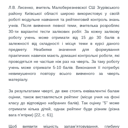
Л.В. Лисенко, вчитель Малоберезневскої СШ Згурівського
району Київської області широко використовує у своїй
роботі модульне навчання та рейтинговий контроль знань
учнів. Після вивчення певної теми, вчителька розробляє
30-ти варіантні тести залікових робіт. За кожну залікову
роботу учень може отримати від 15 до 30 балів в
залежності від складності і місця теми в курсі даного
предмету. Неабияке значення для формування
практичних навичок мають домашні контрольні роботи, які
проводяться не частіше ніж раз на чверть. За таку роботу
учень може отримати 5-10 балів. Виконання її потребує
невимушеного повтору всього вивченого за чверть
матеріалу.
За результатами чверті, де вже стоять еквівалентні балам
оцінки, також виставляється рейтинг (місце учня на фоні
класу до відповідно набраних балів). Так оцінку “5” може
отримати кілька дітей, однак рейтинг буде різним (різна
вага п’ятірки) [22, с. 61].
Щоб виявити міцність запам’ятовування, глибину