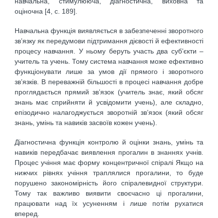
навчальна, стимулююча, діагностична, виховна та
оціночна [4, с. 189].
Навчальна функція виявляється в забезпеченні зворотного
зв’язку як передумови підтримання дієвості й ефективності
процесу навчання. У ньому беруть участь два суб’єкти –
учитель та учень. Тому система навчання може ефективно
функціонувати лише за умов дії прямого і зворотного
зв’язків. В переважній більшості в процесі навчання добре
проглядається прямий зв’язок (учитель знає, який обсяг
знань має сприйняти й усвідомити учень), але складно,
епізодично налагоджується зворотній зв’язок (який обсяг
знань, умінь та навиків засвоїв кожен учень).
Діагностична функція контролю й оцінки знань, умінь та
навиків передбачає виявлення прогалин в знаннях учнів.
Процес учіння має форму концентричної спіралі Якщо на
нижчих рівнях учіння траплялися прогалини, то буде
порушено закономірність його спіралевидної структури.
Тому так важливо виявити своєчасно ці прогалини,
працювати над їх усуненням і лише потім рухатися
вперед.