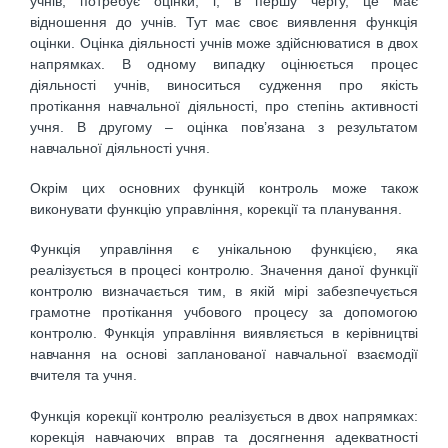
учнів, потребує оцінки, і, в першу чергу, це має
відношення до учнів. Тут має своє виявлення функція
оцінки. Оцінка діяльності учнів може здійснюватися в двох
напрямках. В одному випадку оцінюється процес
діяльності учнів, виноситься судження про якість
протікання навчальної діяльності, про степінь активності
учня. В другому – оцінка пов’язана з результатом
навчальної діяльності учня.
Окрім цих основних функцій контроль може також
виконувати функцію управління, корекції та планування.
Функція управління є унікальною функцією, яка
реалізується в процесі контролю. Значення даної функції
контролю визначається тим, в якій мірі забезпечується
грамотне протікання учбового процесу за допомогою
контролю. Функція управління виявляється в керівництві
навчання на основі запланованої навчальної взаємодії
вчителя та учня.
Функція корекції контролю реалізується в двох напрямках:
корекція навчаючих вправ та досягнення адекватності