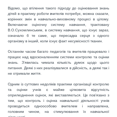
Відомо, що втілення такого підходу до оцінювання знань
дітей в практику роботи вчителів потребує, можна сказати,
корінних змін в навчально-виховному процесі в цілому.
Включаючи оціночну систему навчання, трактовану
В.О.Сухомлинським, в систему навчання, що існує зараз,
означало б те саме, що пересадка серця з одного
організму в інший, коли існує факт несумісності тканин.
Останнім часом багато педагогів та вчителів працювало і
працює над вдосконаленням системи контролю та оцінки
знань. З’явилась чимала кількість думок щодо цього
питання. Деякі з них реалізувалися в дійсність, а деякі так і
не отримали життя.
Одним із суттєвих недоліків практики організації контролю
та оцінки учнів є майже цілковита відсутність
оприлюднення оцінок, які виставляються. Це пов’язано з
тим, що контроль і оцінка навчальної діяльності учнів
проводиться одноособово вчителем і направлена,
головним чином, на стимулювання їх навчальної
діяльності.