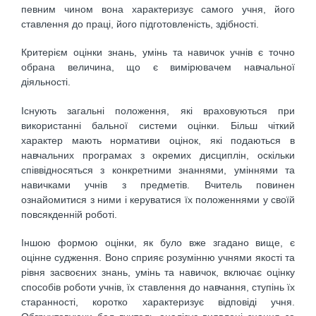
певним чином вона характеризує самого учня, його
ставлення до праці, його підготовленість, здібності.
Критерієм оцінки знань, умінь та навичок учнів є точно
обрана величина, що є вимірювачем навчальної
діяльності.
Існують загальні положення, які враховуються при
використанні бальної системи оцінки. Більш чіткий
характер мають нормативи оцінок, які подаються в
навчальних програмах з окремих дисциплін, оскільки
співвідносяться з конкретними знаннями, уміннями та
навичками учнів з предметів. Вчитель повинен
ознайомитися з ними і керуватися їх положеннями у своїй
повсякденній роботі.
Іншою формою оцінки, як було вже згадано вище, є
оцінне судження. Воно сприяє розумінню учнями якості та
рівня засвоєних знань, умінь та навичок, включає оцінку
способів роботи учнів, їх ставлення до навчання, ступінь їх
старанності, коротко характеризує відповіді учня.