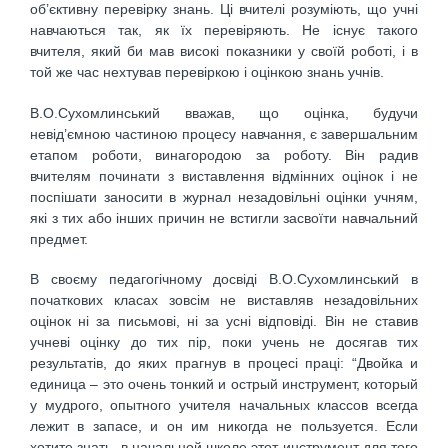
об’єктивну перевірку знань. Ці вчителі розуміють, що учні
навчаються так, як їх перевіряють. Не існує такого
вчителя, який би мав високі показники у своїй роботі, і в
той же час нехтував перевіркою і оцінкою знань учнів.
В.О.Сухомлинський вважав, що оцінка, будучи
невід’ємною частиною процесу навчання, є завершальним
етапом роботи, винагородою за роботу. Він радив
вчителям починати з виставлення відмінних оцінок і не
поспішати заносити в журнал незадовільні оцінки учням,
які з тих або інших причин не встигли засвоїти навчальний
предмет.
В своєму педагогічному досвіді В.О.Сухомлинський в
початкових класах зовсім не виставляв незадовільних
оцінок ні за письмові, ні за усні відповіді. Він не ставив
учневі оцінку до тих пір, поки учень не досягав тих
результатів, до яких прагнув в процесі праці: “Двойка и
единица – это очень тонкий и острый инструмент, который
у мудрого, опытного учителя начальных классов всегда
лежит в запасе, и он им никогда не пользуется. Если
хотите знать, в начальной школе этот инструмент для того