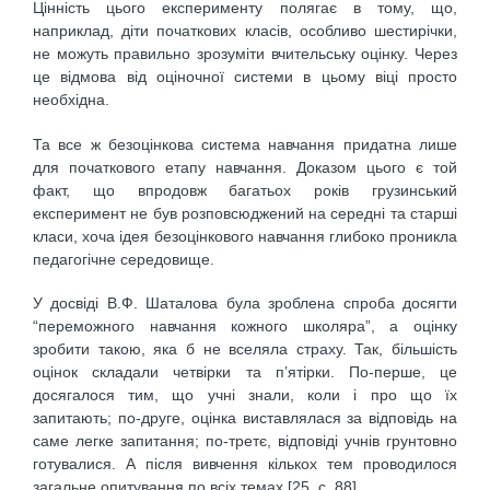
Цінність цього експерименту полягає в тому, що,
наприклад, діти початкових класів, особливо шестирічки,
не можуть правильно зрозуміти вчительську оцінку. Через
це відмова від оціночної системи в цьому віці просто
необхідна.
Та все ж безоцінкова система навчання придатна лише
для початкового етапу навчання. Доказом цього є той
факт, що впродовж багатьох років грузинський
експеримент не був розповсюджений на середні та старші
класи, хоча ідея безоцінкового навчання глибоко проникла
педагогічне середовище.
У досвіді В.Ф. Шаталова була зроблена спроба досягти
“переможного навчання кожного школяра”, а оцінку
зробити такою, яка б не вселяла страху. Так, більшість
оцінок складали четвірки та п’ятірки. По-перше, це
досягалося тим, що учні знали, коли і про що їх
запитають; по-друге, оцінка виставлялася за відповідь на
саме легке запитання; по-третє, відповіді учнів грунтовно
готувалися. А після вивчення кількох тем проводилося
загальне опитування по всіх темах [25, с. 88].