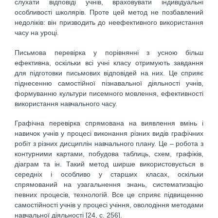
слухати відповіді учнів, враховувати індивідуальні
особливості школярів. Проте цей метод не позбавлений
недоліків: він призводить до неефективного використання
часу на уроці.
Письмова перевірка у порівнянні з усною більш
ефективна, оскільки всі учні класу отримують завдання
для підготовки письмових відповідей на них. Це сприяє
піднесенню самостійної пізнавальної діяльності учнів,
формуванню культури писемного мовлення, ефективності
використання навчального часу.
Графічна перевірка спрямована на виявлення вмінь і
навичок учнів у процесі виконання різних видів графічних
робіт з різних дисциплін навчального плану. Це – робота з
контурними картами, побудова таблиць, схем, графіків,
діаграм та ін. Такий метод ширше використовується в
середніх і особливо у старших класах, оскільки
спрямований на узагальнення знань, систематизацію
певних процесів, технологій. Все це сприяє підвищенню
самостійності учнів у процесі учіння, оволодіння методами
навчальної діяльності [24, с. 256].