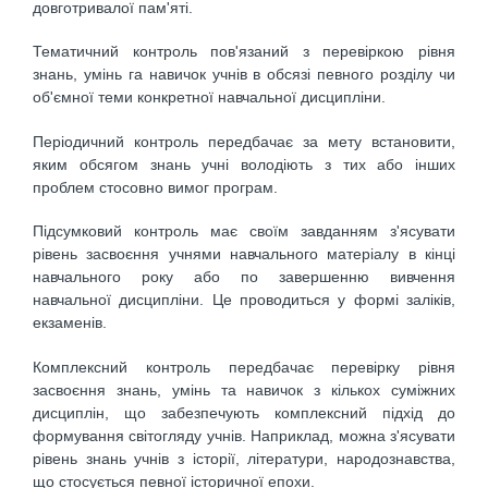
довготривалої пам'яті.
Тематичний контроль пов'язаний з перевіркою рівня
знань, умінь га навичок учнів в обсязі певного розділу чи
об'ємної теми конкретної навчальної дисципліни.
Періодичний контроль передбачає за мету встановити,
яким обсягом знань учні володіють з тих або інших
проблем стосовно вимог програм.
Підсумковий контроль має своїм завданням з'ясувати
рівень засвоєння учнями навчального матеріалу в кінці
навчального року або по завершенню вивчення
навчальної дисципліни. Це проводиться у формі заліків,
екзаменів.
Комплексний контроль передбачає перевірку рівня
засвоєння знань, умінь та навичок з кількох суміжних
дисциплін, що забезпечують комплексний підхід до
формування світогляду учнів. Наприклад, можна з'ясувати
рівень знань учнів з історії, літератури, народознавства,
що стосується певної історичної епохи.