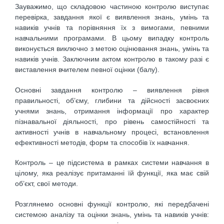
Зауважимо, що складовою частиною контролю виступає
перевірка, завдання якої є виявлення знань, умінь та
навиків учнів та порівняння їх з вимогами, певними
навчальними програмами. В цьому випадку контроль
виконується виключно з метою оцінювання знань, умінь та
навиків учнів. Заключним актом контролю в такому разі є
виставлення вчителем певної оцінки (балу).
Основні завдання контролю – виявлення рівня
правильності, об’єму, глибини та дійсності засвоєних
учнями знань, отримання інформації про характер
пізнавальної діяльності, про рівень самостійності та
активності учнів в навчальному процесі, встановлення
ефективності методів, форм та способів їх навчання.
Контроль – це підсистема в рамках системи навчання в
цілому, яка реалізує притаманні їй функції, яка має свій
об’єкт, свої методи.
Розглянемо основні функції контролю, які передбачені
системою аналізу та оцінки знань, умінь та навиків учнів: