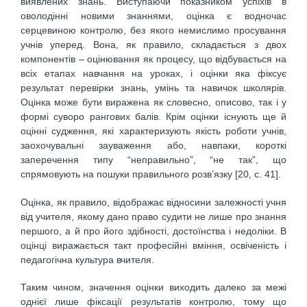
виявлених знань. Виступаючи показником успіхів в
оволодінні новими знаннями, оцінка є водночас
серцевиною контролю, без якого немислимо просування
учнів уперед. Вона, як правило, складається з двох
компонентів – оцінювання як процесу, що відбувається на
всіх етапах навчання на уроках, і оцінки яка фіксує
результат перевірки знань, умінь та навичок школярів.
Оцінка може бути виражена як словесно, описово, так і у
формі суворо рангових балів. Крім оцінки існують ще й
оцінні судження, які характеризують якість роботи учнів,
заохочувальні зауваження або, навпаки, короткі
заперечення типу “неправильно”, “не так”, що
спрямовують на пошуки правильного розв’язку [20, с. 41].
Оцінка, як правило, відображає відносини залежності учня
від учителя, якому дано право судити не лише про знання
першого, а й про його здібності, достоїнства і недоліки. В
оцінці виражається такт професійні вміння, освіченість і
педагогічна культура вчителя.
Таким чином, значення оцінки виходить далеко за межі
однієї лише фіксації результатів контролю, тому що