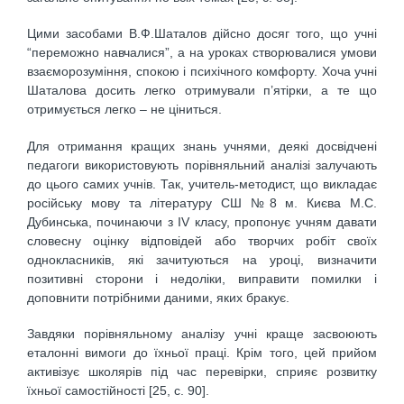
Цими засобами В.Ф.Шаталов дійсно досяг того, що учні
“переможно навчалися”, а на уроках створювалися умови
взаєморозуміння, спокою і психічного комфорту. Хоча учні
Шаталова досить легко отримували п’ятірки, а те що
отримується легко – не ціниться.
Для отримання кращих знань учнями, деякі досвідчені
педагоги використовують порівняльний аналізі залучають
до цього самих учнів. Так, учитель-методист, що викладає
російську мову та літературу СШ №8 м. Києва М.С.
Дубинська, починаючи з IV класу, пропонує учням давати
словесну оцінку відповідей або творчих робіт своїх
однокласників, які зачитуються на уроці, визначити
позитивні сторони і недоліки, виправити помилки і
доповнити потрібними даними, яких бракує.
Завдяки порівняльному аналізу учні краще засвоюють
еталонні вимоги до їхньої праці. Крім того, цей прийом
активізує школярів під час перевірки, сприяє розвитку
їхньої самостійності [25, с. 90].