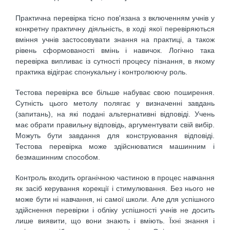
Практична перевірка тісно пов'язана з включенням учнів у
конкретну практичну діяльність, в ході якої перевіряються
вміння учнів застосовувати знання на практиці, а також
рівень сформованості вмінь і навичок. Логічно така
перевірка випливає із сутності процесу пізнання, в якому
практика відіграє спонукальну і контролюючу роль.
Тестова перевірка все більше набуває свою поширення.
Сутність цього метолу полягає у визначенні завдань
(запитань), на які подані альтернативні відповіді. Учень
має обрати правильну відповідь, аргументувати свій вибір.
Можуть бути завдання для конструювання відповіді.
Тестова перевірка може здійснюватися машинним і
безмашинним способом.
Контроль входить органічною частиною в процес навчання
як засіб керування корекції і стимулювання. Без нього не
може бути ні навчання, ні самої школи. Але для успішного
здійснення перевірки і обліку успішності учнів не досить
лише виявити, що вони знають і вміють. Їхні знання і