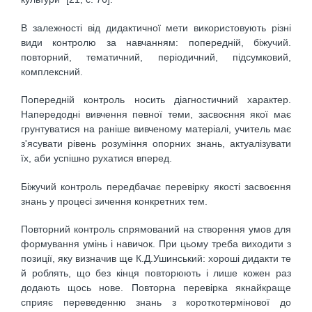
В залежності від дидактичної мети використовують різні
види контролю за навчанням: попередній, біжучий.
повторний, тематичний, періодичний, підсумковий,
комплексний.
Попередній контроль носить діагностичний характер.
Напередодні вивчення певної теми, засвоєння якої має
грунтуватися на раніше вивченому матеріалі, учитель має
з'ясувати рівень розуміння опорних знань, актуалізувати
їх, аби успішно рухатися вперед.
Біжучий контроль передбачає перевірку якості засвоєння
знань у процесі зичення конкретних тем.
Повторний контроль спрямований на створення умов для
формування умінь і навичок. При цьому треба виходити з
позиції, яку визначив ще К.Д.Ушинський: хороші дидакти те
й роблять, що без кінця повторюють і лише кожен раз
додають щось нове. Повторна перевірка якнайкраще
сприяє переведенню знань з короткотермінової до