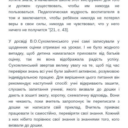
и должен существовать, чтобы им никогда не
пользоваться. Педагогическая мудрость воспитателя в
том и заключается, чтобы ребёнок никогда не потерял
веры в свои силы, никогда не чувствовал, что у него
ничего не получится ”[21, с. 43].
У досвіді В.О.Сухомлинського учні самі записували у
щоденник оцінки отримані на уроках. І не було жодного
випадку, щоб дитина намагалася приховати від батьків
оцінку, так як вона відображала радість успіху.
Сухомлинський звертав велику увагу на те, щоб під час
перевірки знань всі учні були зайняті активною, розумовою
індивідуальною працею. Для вирішення цього питання він
рекомендує наступний спосіб: учні відкривають зашити,
слухають запитання учневі, якого визвали до дошки і
дають в зошиті зжату, коротку, схематичну відповідь. Вони
не чекають, поки вчитель запропонує їм переписати з
дошки чи написати свій приклад. Вчитель привчає
працювати їх самостійно, перевіряти свої знання. Кожний
з них нібито порівнює свої знання із знаннями того, кого
визвали до дошки.