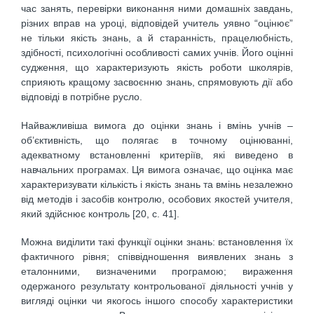
час занять, перевірки виконання ними домашніх завдань,
різних вправ на уроці, відповідей учитель уявно “оцінює”
не тільки якість знань, а й старанність, працелюбність,
здібності, психологічні особливості самих учнів. Його оцінні
судження, що характеризують якість роботи школярів,
сприяють кращому засвоєнню знань, спрямовують дії або
відповіді в потрібне русло.
Найважливіша вимога до оцінки знань і вмінь учнів –
об’єктивність, що полягає в точному оцінюванні,
адекватному встановленні критеріїв, які виведено в
навчальних програмах. Ця вимога означає, що оцінка має
характеризувати кількість і якість знань та вмінь незалежно
від методів і засобів контролю, особових якостей учителя,
який здійснює контроль [20, с. 41].
Можна виділити такі функції оцінки знань: встановлення їх
фактичного рівня; співвідношення виявлених знань з
еталонними, визначеними програмою; вираження
одержаного результату контрольованої діяльності учнів у
вигляді оцінки чи якогось іншого способу характеристики