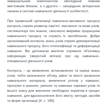
завершальним компонентом оволодіння певним
змістовним блоком, а з другого – своєрідною зв’язуючою
ланкою в системі навчальної діяльності особистості.
При правильній організації навчально-виховного процесу
контроль сприяє розвитку пам’яті, мислення та мови учнів,
систематизує їхні знання, своєчасно викриває прорахунки
навчального процесу та служить їх запобіганню. Добре
організований контроль знань учнів сприяє демократизації
навчального процесу, його інтенсифікації та диференціації
навчання. Він допомагає вчителю отримати об’єктивну
інформацію (зворотній зв’язок) про хід навчально-
пізнавальної діяльності учнів.
Контроль – це виявлення, встановлення та оцінка знань
учнів, тобто визначення об’єму, рівня та якості засвоєння
навчального матеріалу, виявлення успіхів у навчанні,
прогалин в знаннях, уміннях та навичках окремих учнів та
всього класу для внесення необхідних коректив в процес
навчання, для вдосконалення його змісту, методів, засобів
та форм організації [4, с. 186].