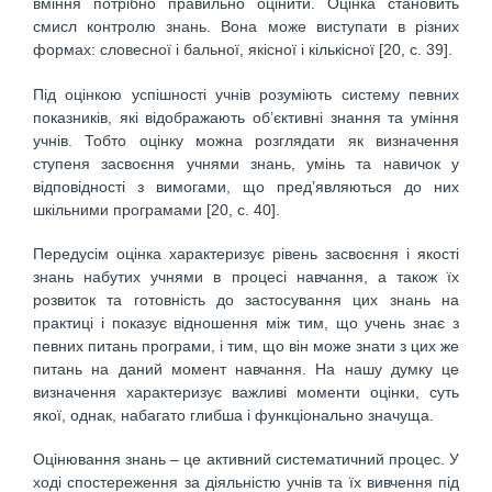
вміння потрібно правильно оцінити. Оцінка становить
смисл контролю знань. Вона може виступати в різних
формах: словесної і бальної, якісної і кількісної [20, с. 39].
Під оцінкою успішності учнів розуміють систему певних
показників, які відображають об’єктивні знання та уміння
учнів. Тобто оцінку можна розглядати як визначення
ступеня засвоєння учнями знань, умінь та навичок у
відповідності з вимогами, що пред’являються до них
шкільними програмами [20, с. 40].
Передусім оцінка характеризує рівень засвоєння і якості
знань набутих учнями в процесі навчання, а також їх
розвиток та готовність до застосування цих знань на
практиці і показує відношення між тим, що учень знає з
певних питань програми, і тим, що він може знати з цих же
питань на даний момент навчання. На нашу думку це
визначення характеризує важливі моменти оцінки, суть
якої, однак, набагато глибша і функціонально значуща.
Оцінювання знань – це активний систематичний процес. У
ході спостереження за діяльністю учнів та їх вивчення під