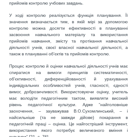
прийомів контролю учбових завдань.
У ході контролю реалізується функція планування. Її
значення визначається тим, в якій мірі за допомогою
контролю можна досягти ефективності в плануванні
засвоєння навчального матеріалу та використання
прийомів навчання, змісту та протікання навчальної
діяльності учнів, своєї власної навчальної діяльності, а
також в плануванні об’єктів та прийомів контролю.
Процес контролю й оцінки навчальної діяльності учнів має
спиратися на вимоги принципів систематичності,
об'єктивності, диференційованості й урахування
індивідуальних особливостей учнів, гласності, єдності
вимог, доброзичливості. Використовуючи оцінку, учитель
має володіти педагогічним тактом, виявляти високий
рівень педагогічної культури. Адже “найголовніше
заохочення, – зауважував В.О.Сухомлинський, – і
найсильніше (та не завжди дійове) покарання в
педагогічній праці – оцінка. Це найгостріший інструмент,
використання якого потребує величезного вміння і
культури” [21, с. 76].