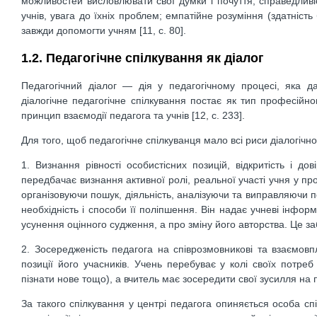
можливостей висловлювати свої думки і почуття; справедливіст
учнів, увага до їхніх проблем; емпатійне розуміння (здатність 
завжди допомогти учням [11, с. 80].
1.2. Педагогічне спілкування як діалог
Педагогічний діалог — дія у педагогічному процесі, яка д
діалогічне педагогічне спілкування постає як тип професійног
принцип взаємодії педагога та учнів [12, с. 233].
Для того, щоб педагогічне спілкуванця мало всі риси діалогічно
1. Визнання рівності особистісних позицій, відкритість і до
передбачає визнання активної ролі, реальної участі учня у пр
організовуючи пошук, діяльність, аналізуючи та виправляючи по
необхідність і способи її поліпшення. Він надає учневі інфор
усунення оцінного судження, а про зміну його авторства. Це заб
2. Зосередженість педагога на співрозмовникові та взаємовпл
позиції його учасників. Учень перебуває у колі своїх потре
пізнати нове тощо), а вчитель має зосередити свої зусилля на п
За такого спілкування у центрі педагога опиняється особа спі