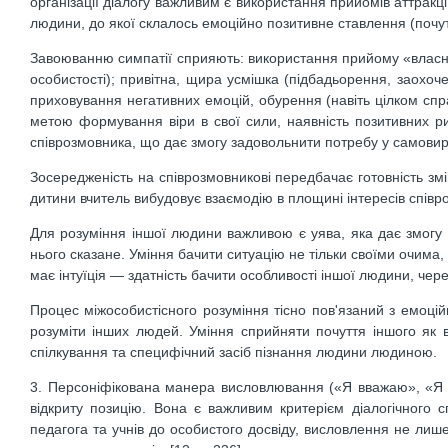
організації діалогу важливим є використання прийомів аттракц
людини, до якої склалось емоційно позитивне ставлення (почут
Завоюванню симпатії сприяють: використання прийому «власного
особистості); привітна, щира усмішка (підбадьорення, заохоч
приховування негативних емоцій, обурення (навіть цілком спр
метою формування віри в свої сили, наявність позитивних ри
співрозмовника, що дає змогу задовольнити потребу у самовира
Зосередженість на співрозмовникові передбачає готовність змі
дитини вчитель вибудовує взаємодію в площині інтересів спів
Для розуміння іншої людини важливою є уява, яка дає змогу у
нього сказане. Уміння бачити ситуацію не тільки своїми очима
має інтуїція — здатність бачити особливості іншої людини, чер
Процес міжособистісного розуміння тісно пов'язаний з емоці
розуміти інших людей. Уміння сприйняти почуття іншого як в
спілкування та специфічний засіб пізнання людини людиною.
3. Персоніфікована манера висловлювання («Я вважаю», «Я г
відкриту позицію. Вона є важливим критерієм діалогічного 
педагога та учнів до особистого досвіду, висловлення не лиш