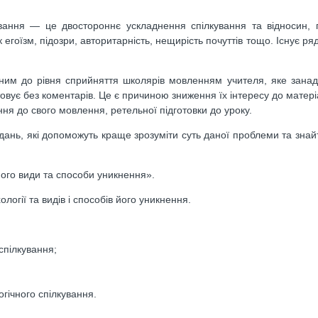
вання — це двостороннє ускладнення спілкування та відносин, п
егоїзм, підозри, авторитарність, нещирість почуттів тощо. Існує р
аним до рівня сприйняття школярів мовленням учителя, яке зана
овує без коментарів. Це є причиною зниження їх інтересу до матері
ння до свого мовлення, ретельної підготовки до уроку.
ань, які допоможуть краще зрозуміти суть даної проблеми та знай
 Його види та способи уникнення».
логії та видів і способів його уникнення.
 спілкування;
гічного спілкування.