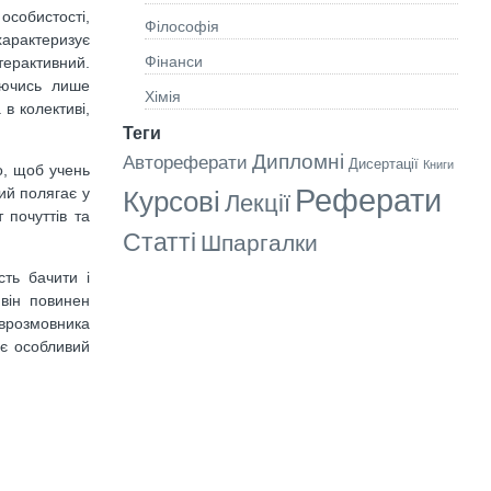
собистості,
Філософія
арактеризує
Фінанси
терактивний.
уючись лише
Хімія
в колективі,
Теги
Дипломні
Автореферати
Дисертації
Книги
го, щоб учень
Реферати
кий полягає у
Курсові
Лекції
т почуттів та
Статті
Шпаргалки
сть бачити і
 він повинен
іврозмовника
ає особливий