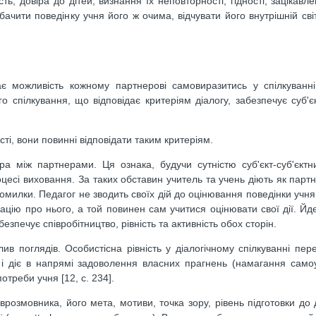
ь, довіра до дітей, визнання їх неповторності, гідності; зацікавле
бачити поведінку учня його ж очима, відчувати його внутрішній світ
ає можливість кожному партнерові самовиразитись у спілкуванні
о спілкування, що відповідає критеріям діалогу, забезпечує суб'єк
сті, вони повинні відповідати таким критеріям.
віра між партнерами. Ця ознака, будучи сутністю суб'єкт-суб'єктни
оцесі виховання. За таких обставин учитель та учень діють як партн
милки. Педагог не зводить своїх дій до оцінювання поведінки учня 
мацію про нього, а той повинен сам учитися оцінювати свої дії. Йд
езпечує співробітництво, рівність та активність обох сторін.
ив поглядів. Особистісна рівність у діалогічному спілкуванні пере
б і діє в напрямі задоволення власних прагнень (намагання само
отреби учня [12, с. 234].
врозмовника, його мета, мотиви, точка зору, рівень підготовки до д