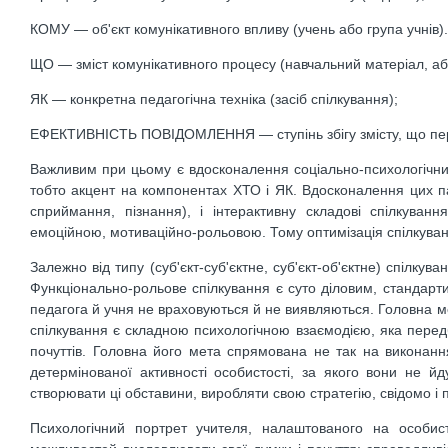
КОМУ — об'єкт комунікативного впливу (учень або група учнів).
ЩО — зміст комунікативного процесу (навчальний матеріал, або
ЯК — конкретна педагогічна техніка (засіб спілкування);
ЕФЕКТИВНІСТЬ ПОВІДОМЛЕННЯ — ступінь збігу змісту, що переда
Важливим при цьому є вдосконалення соціально-психологічних 
тобто акцент на компонентах ХТО і ЯК. Вдосконалення цих пар
сприймання, пізнання), і інтерактивну складові спілкуван
емоційною, мотиваційно-рольовою. Тому оптимізація спілкуван
Залежно від типу (суб'єкт-суб'єктне, суб'єкт-об'єктне) спілк
Функціонально-рольове спілкування є суто діловим, стандар
педагога й учня не враховуються й не виявляються. Головна м
спілкування є складною психологічною взаємодією, яка пере
почуттів. Головна його мета спрямована не так на виконання
детермінованої активності особистості, за якого вони не й
створювати ці обставини, виробляти свою стратегію, свідомо і 
Психологічний портрет учителя, налаштованого на особистіс