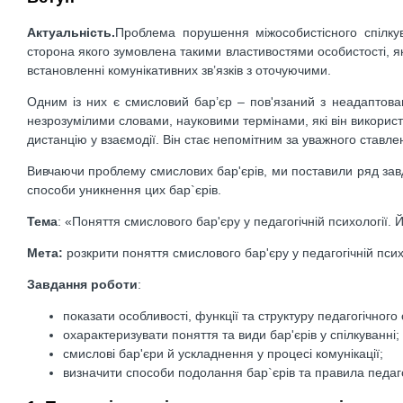
Актуальність.
Проблема порушення міжособистісного спілку
сторона якого зумовлена такими властивостями особистості, як 
встановленні комунікативних зв’язків з оточуючими.
Одним із них є смисловий бар’єр – пов'язаний з неадаптов
незрозумілими словами, науковими термінами, які він використ
дистанцію у взаємодії. Він стає непомітним за уважного ставле
Вивчаючи проблему смислових бар'єрів, ми поставили ряд завд
способи уникнення цих бар`єрів.
Тема
: «Поняття смислового бар'єру у педагогічній психології.
Мета:
розкрити поняття смислового бар'єру у педагогічній психо
Завдання роботи
:
показати особливості, функції та структуру педагогічного
охарактеризувати поняття та види бар'єрів у спілкуванні;
смислові бар'єри й ускладнення у процесі комунікації;
визначити способи подолання бар`єрів та правила педаго