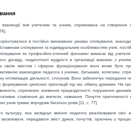
ування
ої взаємодії між учителем та учнем, спрямована на створення 
76].
 орієнтуватися в постійно змінюваних умовах спілкування, знаходит
 обставинам спілкування та індивідуальним особливостям учня, пості
е спілкування як професійно-етичний феномен вимагає від учителя
го досвіду, педагогічної мудрості в організації взаємин з учням
За своїм змістом і сферою функціонування воно може бути пр
ікативною взаємодією педагога з учнями, батьками, колегами, сп
ну оптимізацію діяльності, стосунків. Воно забезпечує передання ч
є формуванню ціннісних орієнтацій під час обміну думками. На пр
евненість, спричинює зниження працездатності, порушення динамі
егативне ставлення до вчителя, навчання. Почуття пригніченості 
х учнів триває впродовж багатьох років [11, с. 77].
о культуру, яка засвідчує вміння педагога реалізовувати свої 
 засвоювати, передавати зміст думок, почуттів, прагнень у процес