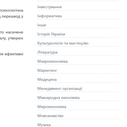
Інвестування
сихологічна
Інформатика
яд перешкод у
Інше
дто насичене
Історія України
алу, утворює
Культурологія та мистецтво
Літературa
ти ефективні
Макроекономіка
Маркетинг
Медицина
Менеджмент організації
Міжнародна економіка
Мікроекономіка
Мовознавство
Музика