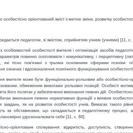
 особистісно орієнтований зміст з метою зміни, розвитку особистост
ється педагогом, зі змістом, сприйнятим учнем (учнями) [11, с. 
особливостей особистості вчителя і оптимізація засобів педагогіч
аметрів повинно охоплювати і комунікативну, і перцептивну (лат.
ня, які тісно пов'язані з трьома основними сферами психіки: п
ня означає і вдосконалення психічного функціонування особистості
ування вчителя може бути функціонально-рольовим або особистісно-о
тизованим, обмеженим вимогами рольових позицій. Особисті мотив
ета його полягає у забезпеченні виконання певних дій. Особистісно
дбачає виконання певних нормативних функцій з виявом особистог
 завдань, як на розвиток особистості учнів. Вимагає такого рівн
дуть за обставинами, що складаються в педагогічному процесі, а
планомірно удосконалювати себе [11, с. 80].
но-орієнтоване спілкування: відкритість, доступність, створен