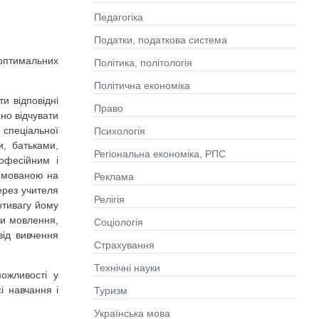
Педагогіка
Податки, податкова система
оптимальних
Політика, політологія
Політична економіка
и відповідні
Право
йно відчувати
 спеціальної
Психологія
и, батьками,
Регіональна економіка, РПС
офесійним і
рямованою на
Реклама
ерез учителя
Релігія
отивагу йому
ки мовлення,
Соціологія
від вивчення
Страхування
Технічні науки
можливості у
і навчання і
Туризм
Українська мова