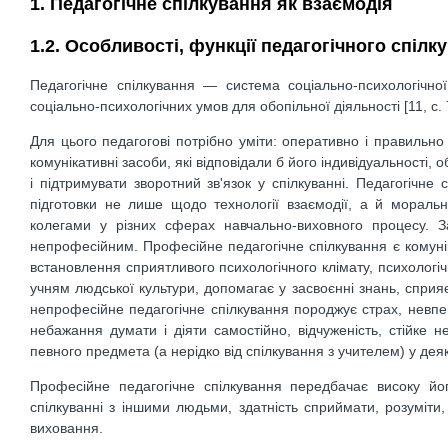
1. Педагогічне спілкування як взаємодія
1.2. Особливості, функції педагогічного спілк
Педагогічне спілкування — система соціально-психологічн
соціально-психологічних умов для обопільної діяльності [11, с. 
Для цього педагогові потрібно уміти: оперативно і правильно
комунікативні засоби, які відповідали б його індивідуальності,
і підтримувати зворотний зв'язок у спілкуванні. Педагогічн
підготовки не лише щодо технології взаємодії, а й морально
колегами у різних сферах навчально-виховного процесу. 
непрофесійним. Професійне педагогічне спілкування є комун
встановлення сприятливого психологічного клімату, психологіч
учням людської культури, допомагає у засвоєнні знань, сприя
непрофесійне педагогічне спілкування породжує страх, невп
небажання думати і діяти самостійно, відчуженість, стійке н
певного предмета (а нерідко від спілкування з учителем) у деяки
Професійне педагогічне спілкування передбачає високу йог
спілкуванні з іншими людьми, здатність сприймати, розуміти,
виховання.