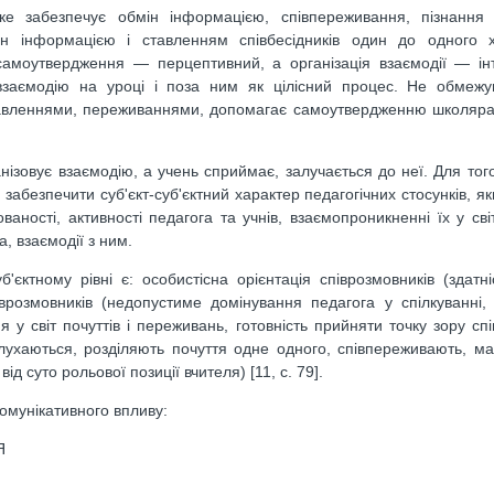
е забезпечує обмін інформацією, співпереживання, пізнання о
ін інформацією і ставленням співбесідників один до одного х
 самоутвердження — перцептивний, а організація взаємодії — ін
и взаємодію на уроці і поза ним як цілісний процес. Не обмеж
авленнями, переживаннями, допомагає самоутвердженню школяра 
ганізовує взаємодію, а учень сприймає, залучається до неї. Для то
забезпечити суб'єкт-суб'єктний характер педагогічних стосунків, я
ваності, активності педагога та учнів, взаємопроникненні їх у сві
, взаємодії з ним.
'єктному рівні є: особистісна орієнтація співрозмовників (здатні
піврозмовників (недопустиме домінування педагога у спілкуванні,
 у світ почуттів і переживань, готовність прийняти точку зору сп
слухаються, розділяють почуття одне одного, співпереживають, м
д суто рольової позиції вчителя) [11, с. 79].
омунікативного впливу:
Я