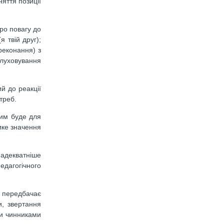
яття позиції
ро повагу до
 твій друг);
реконання) з
слуховування
й до реакції
треб.
лим буде для
ике значення
 адекватніше
едагогічного
г передбачає
и, звертання
ми чинниками