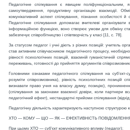
Педагогічне спілкування є явищем поліфункціональним, як
самоутвердження, продуктивну організацію взаємодії. Обм
комунікативний аспект спілкування, пізнання особистості й
Педагогічне спілкування допомагає вчителеві організуват
інформаційною функцією, воно створює умови для обміну ст
забезпечує співробітництво і співтворчість у класі [11, с. 78].
За статусом педагог і учні діють з різних позицій: учитель ор
став активним співучасником педагогічного процесу, необхідно 
рівності психологічних позицій, взаємній гуманістичній спрямо
переживань, готовності до прийняття аргументів співрозмовника
Головними ознаками педагогічного спілкування на суб'єкт-суб
розуміти співрозмовника), рівність психологічних позицій с
визнавати право учня на власну думку, позицію), проникнення
(спілкування за законами взаємної довіри, коли партнери в
педагогічний ефект), нестандартні прийоми спілкування (відхід ві
Педагогічну діяльність характеризують наступною структурою к
ХТО — КОМУ — ЩО — ЯК — ЕФЕКТИВНІСТЬ ПОВІДОМЛЕНН
При цьому ХТО — суб'єкт комунікативного впливу (педагог);