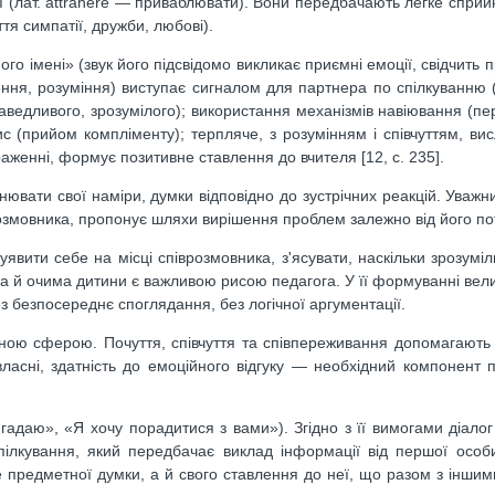
ії (лат. attrahere — приваблювати). Вони передбачають легке сприйн
тя симпатії, дружби, любові).
 імені» (звук його підсвідомо викликає приємні емоції, свідчить п
ення, розуміння) виступає сигналом для партнера по спілкуванню (я
аведливого, зрозумілого); використання механізмів навіювання (пе
с (прийом компліменту); терпляче, з розумінням і співчуттям, ви
женні, формує позитивне ставлення до вчителя [12, с. 235].
нювати свої наміри, думки відповідно до зустрічних реакцій. Уважни
розмовника, пропонує шляхи вирішення проблем залежно від його по
явити себе на місці співрозмовника, з'ясувати, наскільки зрозумі
, а й очима дитини є важливою рисою педагога. У її формуванні вел
ез безпосереднє споглядання, без логічної аргументації.
йною сферою. Почуття, співчуття та співпереживання допомагають
ласні, здатність до емоційного відгуку — необхідний компонент п
адаю», «Я хочу порадитися з вами»). Згідно з її вимогами діало
спілкування, який передбачає виклад інформації від першої особ
е предметної думки, а й свого ставлення до неї, що разом з інши