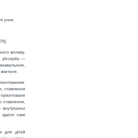
і учня;
79].
ного впливу,
 ptrceptio —
ізнавальною,
 вчителя.
рієнтованим.
и, ставлення
-орієнтоване
о ставлення,
я внутрішньо
 здатні самі
ня для дітей