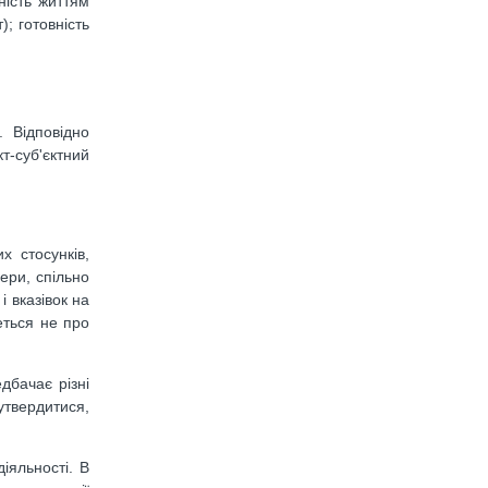
ність життям
); готовність
. Відповідно
т-суб'єктний
х стосунків,
ери, спільно
і вказівок на
еться не про
дбачає різні
утвердитися,
іяльності. В