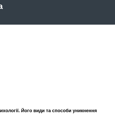
а
ихології. Його види та способи уникнення