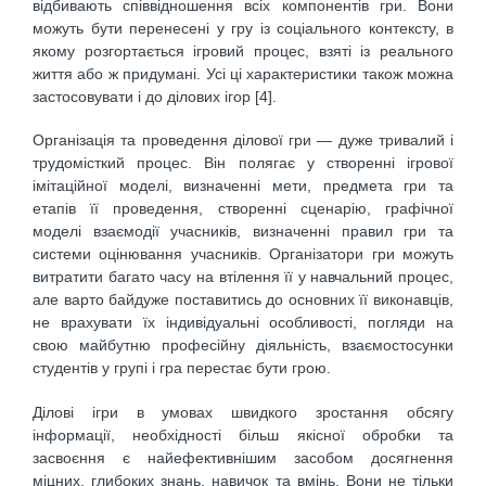
відбивають співвідношення всіх компонентів гри. Вони
можуть бути перенесені у гру із соціального контексту, в
якому розгортається ігровий процес, взяті із реального
життя або ж придумані. Усі ці характеристики також можна
застосовувати і до ділових ігор [4].
Організація та проведення ділової гри — дуже тривалий і
трудомісткий процес. Він полягає у створенні ігрової
імітаційної моделі, визначенні мети, предмета гри та
етапів її проведення, створенні сценарію, графічної
моделі взаємодії учасників, визначенні правил гри та
системи оцінювання учасників. Організатори гри можуть
витратити багато часу на втілення її у навчальний процес,
але варто байдуже поставитись до основних її виконавців,
не врахувати їх індивідуальні особливості, погляди на
свою майбутню професійну діяльність, взаємостосунки
студентів у групі і гра перестає бути грою.
Ділові ігри в умовах швидкого зростання обсягу
інформації, необхідності більш якісної обробки та
засвоєння є найефективнішим засобом досягнення
міцних, глибоких знань, навичок та вмінь. Вони не тільки