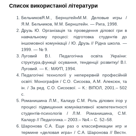
Список використаної літератури
БельчиковЯ.М., БернштейнМ.М. Деловые игры /
Я.М. Бельчиков, М.М. Бернштейн. — Рига, 1998.
Друзь Ю. Організація та проведення ділової гри в
навчальному процесі: підготовка студентів до
іншомовної комунікації / Ю. Друзь // Рідна школа. —
1999. — № 9.
Луговий В.І. Педагогічна освіта України:
структура,функції осування, тенденції розвитку/ В.І.
Луговий. — К.: МАУП, 1994.
Педагогічні технології у неперервній професійній
освіті: Монографія / С.О. Сисоєва, А.М. Алексюк, та
ін. / За ред. С.О. Сисоєвої. – К.: ВІПОЛ, 2001.– 502
с.
Романишина Л.М., Калаур С.М. Роль ділових ігор у
процесі підвищення комунікативної компетентності
студентів-психологів / Л.М. Романишина, С.М.
Калаур // Педагогика.– 2003.– №4.– С. 52–58.
Шаронова С.А. Еще раз о классификации игр и
термине «деловая игра» / С.А. Шаронова // Вестн.