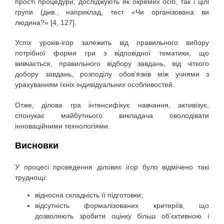
прості процедури, досліджують як окремих осіб, так і цілі
групи (див., наприклад, тест «Чи організована ви
людина?» [4, 127].
Успіх уроків-ігор залежить від правильного вибору
потрібної форми гри з відповідної тематики, що
вивчається, правильного відбору завдань, від чіткого
добору завдань, розподілу обов’язків між учнями з
урахуванням їхніх індивідуальних особливостей.
Отже, ділова гра інтенсифікує навчання, активізує,
спонукає майбутнього викладача оволодівати
інноваційними технологіями.
Висновки
У процесі проведення ділових ігор було відмічено такі
труднощі:
відносна складність її підготовки;
відсутність формалізованих критеріїв, що
дозволяють зробити оцінку більш об’єктивною і