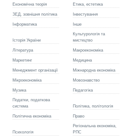
Економічна теорія
Етика, естетика
ЗЕД, зовнішня політика
Інвестування
Інформатика
Інше
Культурологія та
Історія України
мистецтво
Літературa
Макроекономіка
Маркетинг
Медицина
Менеджмент організації
Міжнародна економіка
Мікроекономіка
Мовознавство
Музика
Педагогіка
Податки, податкова
система
Політика, політологія
Політична економіка
Право
Регіональна економіка,
Психологія
РПС