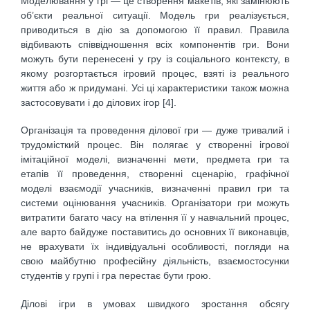
Моделювання у грі — це створення макетів, які замінюють
об’єкти реальної ситуації. Модель гри реалізується,
приводиться в дію за допомогою її правил. Правила
відбивають співвідношення всіх компонентів гри. Вони
можуть бути перенесені у гру із соціального контексту, в
якому розгортається ігровий процес, взяті із реального
життя або ж придумані. Усі ці характеристики також можна
застосовувати і до ділових ігор [4].
Організація та проведення ділової гри — дуже тривалий і
трудомісткий процес. Він полягає у створенні ігрової
імітаційної моделі, визначенні мети, предмета гри та
етапів її проведення, створенні сценарію, графічної
моделі взаємодії учасників, визначенні правил гри та
системи оцінювання учасників. Організатори гри можуть
витратити багато часу на втілення її у навчальний процес,
але варто байдуже поставитись до основних її виконавців,
не врахувати їх індивідуальні особливості, погляди на
свою майбутню професійну діяльність, взаємостосунки
студентів у групі і гра перестає бути грою.
Ділові ігри в умовах швидкого зростання обсягу