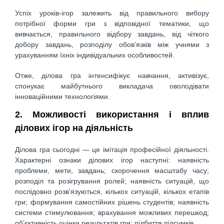
Успіх уроків-ігор залежить від правильного вибору
потрібної форми гри з відповідної тематики, що
вивчається, правильного відбору завдань, від чіткого
добору завдань, розподілу обов’язків між учнями з
урахуванням їхніх індивідуальних особливостей.
Отже, ділова гра інтенсифікує навчання, активізує,
спонукає майбутнього викладача оволодівати
інноваційними технологіями.
2. Можливості використання і вплив
ділових ігор на діяльність
Ділова гра сьогодні — це імітація професійної діяльності.
Характерні ознаки ділових ігор наступні: наявність
проблеми, мети, завдань; скорочення масштабу часу;
розподіл та розігрування ролей; наявність ситуацій, що
послідовно розв’язуються, кількох ситуацій, кількох етапів
гри; формування самостійних рішень студентів; наявність
системи стимулювання; врахування можливих перешкод;
об’єктивність оцінки результатів гри; підбиття підсумків.