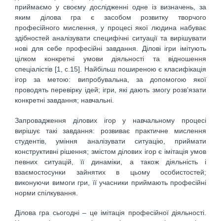
приймаємо у своєму дослідженні одне із визначень, за
яким ділова гра є засобом розвитку творчого
професійного мислення, у процесі якої людина набуває
здібностей аналізувати специфічні ситуації та вирішувати
нові для себе професійні завдання. Ділові ігри імітують
цілком конкретні умови діяльності та відношення
спеціалістів [1, с.15]. Найбільш поширеною є класифікація
ігор за метою: випробувальна, за допомогою якої
проводять перевірку ідей; ігри, які дають змогу розв’язати
конкретні завдання; навчальні.
Запровадження ділових ігор у навчальному процесі
вирішує такі завдання: розвиває практичне мислення
студентів, уміння аналізувати ситуацію, приймати
конструктивні рішення; змістом ділових ігор є імітація умов
певних ситуацій, її динаміки, а також діяльність і
взаємостосунки зайнятих в цьому особистостей;
виконуючи вимоги гри, її учасники приймають професійні
норми спілкування.
Ділова гра сьогодні – це імітація професійної діяльності.