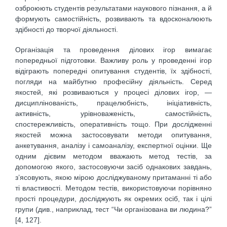
озброюють студентів результатами наукового пізнання, а й
формують самостійність, розвивають та вдосконалюють
здібності до творчої діяльності.
Організація та проведення ділових ігор вимагає
попередньої підготовки. Важливу роль у проведенні ігор
відіграють попередні опитування студентів, їх здібності,
погляди на майбутню професійну діяльність. Серед
якостей, які розвиваються у процесі ділових ігор, —
дисциплінованість, працелюбність, ініціативність,
активність, урівноваженість, самостійність,
спостережливість, оперативність тощо. При дослідженні
якостей можна застосовувати методи опитування,
анкетування, аналізу і самоаналізу, експертної оцінки. Ще
одним дієвим методом вважають метод тестів, за
допомогою якого, застосовуючи засіб однакових завдань,
з’ясовують, якою мірою досліджуваному притаманні ті або
ті властивості. Методом тестів, використовуючи порівняно
прості процедури, досліджують як окремих осіб, так і цілі
групи (див., наприклад, тест “Чи організована ви людина?”
[4, 127].