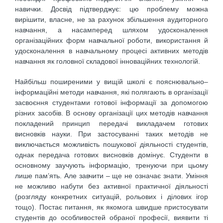
навички. Досвід підтверджує: цю проблему можна
вирішити, власне, не за рахунок збільшення аудиторного
навчання, а насамперед шляхом удосконалення
організаційних форм навчальної роботи, використання й
удосконалення в навчальному процесі активних методів
навчання як головної складової інноваційних технологій.
Найбільш поширеними у вищій школі є пояснювально–
інформаційні методи навчання, які полягають в організації
засвоєння студентами готової інформації за допомогою
різних засобів. В основу організації цих методів навчання
покладений принцип передачі викладачем готових
висновків науки. При застосуванні таких методів не
виключається можливість пошукової діяльності студентів,
однак передача готових висновків домінує. Студенти в
основному заучують інформацію, тренуючи при цьому
лише пам’ять. Але завчити – ще не означає знати. Уміння
не можливо набути без активної практичної діяльності
(розгляду конкретних ситуацій, рольових і ділових ігор
тощо). Постає питання, як якомога швидше пристосувати
студентів до особливостей обраної професії, виявити ті