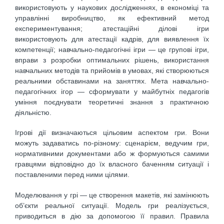
використовують у наукових дослідженнях, в економіці та
управлінні виробництво, як ефективний метод
експериментування; атестаційні ділові ігри
використовують для атестації кадрів, для виявлення їх
компетенції; навчально-педагогічні ігри — це групові ігри,
вправи з розробки оптимальних рішень, використання
навчальних методів та прийомів в умовах, які створюються
реальними обставинами на заняттях. Мета навчально-
педагогічних ігор — сформувати у майбутніх педагогів
уміння поєднувати теоретичні знання з практичною
діяльністю.
Ігрові дії визначаються цільовим аспектом гри. Вони
можуть задаватись по-різному: сценарієм, ведучим гри,
нормативними документами або ж формуються самими
гравцями відповідно до їх власного баченням ситуації і
поставленими перед ними цілями.
Моделювання у грі — це створення макетів, які замінюють
об’єкти реальної ситуації. Модель гри реалізується,
приводиться в дію за допомогою її правил. Правила