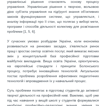
управлінські рішення становлять основу процесу
управління. Управлінське рішення є творчою, вольовою
дією суб’єкта управління на підґрунті знання об’єктивних
законів функціонування системи, що управляється, і
аналізу інформації про її стан, що полягає у виборі мети,
програми і способів діяльності колективу для розв’язання
проблеми [1, 5, 6].
У сучасних умовах розбудови України, коли економіка
розвивається на ринкових засадах, з’являється ринок
праці і зростає сектор освітніх послуг, який вимагає якісних
змін у концептуальній базі професійної підготовки
майбутніх викладачів. Вища освіта України, орієнтуючись
на європейські стандарти і принципи Болонського
процесу, потребує інноваційних технологій. Актуальною
постає проблема розроблення ефективних педагогічних
технологій і впровадження їх у навчальний процес.
Суть проблеми полягає в підготовці студентів до активної
творчої діяльності на професійній ниві. Важливо, щоб уже
під час навчання у вищій школі у студентів формувалися
необхідні професійно–педагогічні знання, уміння та