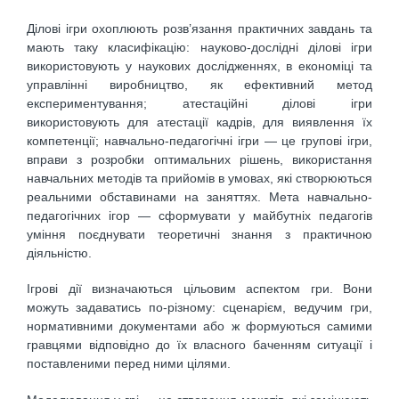
Ділові ігри охоплюють розв’язання практичних завдань та
мають таку класифікацію: науково-дослідні ділові ігри
використовують у наукових дослідженнях, в економіці та
управлінні виробництво, як ефективний метод
експериментування; атестаційні ділові ігри
використовують для атестації кадрів, для виявлення їх
компетенції; навчально-педагогічні ігри — це групові ігри,
вправи з розробки оптимальних рішень, використання
навчальних методів та прийомів в умовах, які створюються
реальними обставинами на заняттях. Мета навчально-
педагогічних ігор — сформувати у майбутніх педагогів
уміння поєднувати теоретичні знання з практичною
діяльністю.
Ігрові дії визначаються цільовим аспектом гри. Вони
можуть задаватись по-різному: сценарієм, ведучим гри,
нормативними документами або ж формуються самими
гравцями відповідно до їх власного баченням ситуації і
поставленими перед ними цілями.