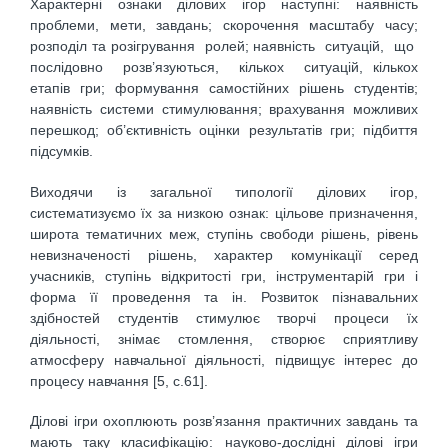
Характерні ознаки ділових ігор наступні: наявність
проблеми, мети, завдань; скорочення масштабу часу;
розподіл та розігрування ролей; наявність ситуацій, що
послідовно розв’язуються, кількох ситуацій, кількох
етапів гри; формування самостійних рішень студентів;
наявність системи стимулювання; врахування можливих
перешкод; об’єктивність оцінки результатів гри; підбиття
підсумків.
Виходячи із загальної типології ділових ігор,
систематизуємо їх за низкою ознак: цільове призначення,
широта тематичних меж, ступінь свободи рішень, рівень
невизначеності рішень, характер комунікації серед
учасників, ступінь відкритості гри, інструментарій гри і
форма її проведення та ін. Розвиток пізнавальних
здібностей студентів стимулює творчі процеси їх
діяльності, знімає стомлення, створює сприятливу
атмосферу навчальної діяльності, підвищує інтерес до
процесу навчання [5, с.61].
Ділові ігри охоплюють розв’язання практичних завдань та
мають таку класифікацію: науково-дослідні ділові ігри