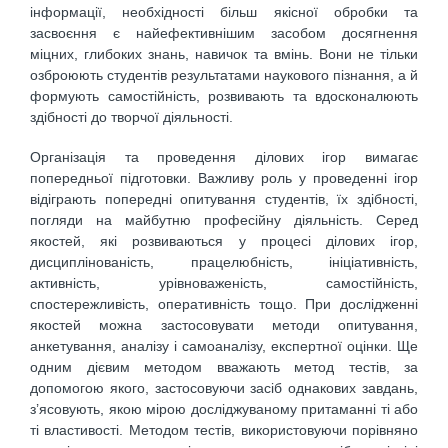
інформації, необхідності більш якісної обробки та
засвоєння є найефективнішим засобом досягнення
міцних, глибоких знань, навичок та вмінь. Вони не тільки
озброюють студентів результатами наукового пізнання, а й
формують самостійність, розвивають та вдосконалюють
здібності до творчої діяльності.
Організація та проведення ділових ігор вимагає
попередньої підготовки. Важливу роль у проведенні ігор
відіграють попередні опитування студентів, їх здібності,
погляди на майбутню професійну діяльність. Серед
якостей, які розвиваються у процесі ділових ігор,
дисциплінованість, працелюбність, ініціативність,
активність, урівноваженість, самостійність,
спостережливість, оперативність тощо. При дослідженні
якостей можна застосовувати методи опитування,
анкетування, аналізу і самоаналізу, експертної оцінки. Ще
одним дієвим методом вважають метод тестів, за
допомогою якого, застосовуючи засіб однакових завдань,
з’ясовують, якою мірою досліджуваному притаманні ті або
ті властивості. Методом тестів, використовуючи порівняно