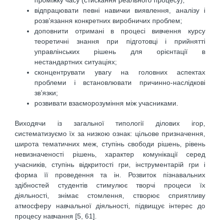
проміжку часу (стискання реального процесу);
відпрацювати певні навички виявлення, аналізу і
розв’язання конкретних виробничих проблем;
доповнити отримані в процесі вивчення курсу
теоретичні знання при підготовці і прийнятті
управлінських рішень для орієнтації в
нестандартних ситуаціях;
сконцентрувати увагу на головних аспектах
проблеми і встановлювати причинно-наслідкові
зв’язки;
розвивати взаєморозуміння між учасниками.
Виходячи із загальної типології ділових ігор,
систематизуємо їх за низкою ознак: цільове призначення,
широта тематичних меж, ступінь свободи рішень, рівень
невизначеності рішень, характер комунікації серед
учасників, ступінь відкритості гри, інструментарій гри і
форма її проведення та ін. Розвиток пізнавальних
здібностей студентів стимулює творчі процеси їх
діяльності, знімає стомлення, створює сприятливу
атмосферу навчальної діяльності, підвищує інтерес до
процесу навчання [5, 61].