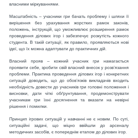
власними міркуваннями.
Масштабність – учасники гри бачать проблему і шляхи її
вирішення без урахування жорстких рамок законів,
положень, інструкцій, що уможливлює розширення рамок
проведення ділових ігор і забезпечує розкутість кожного
студента. В такій ситуації, як правило, проявляються нові
ідеї, що їх можна адаптувати до практичних дій.
Власний прояв – кожний учасник гри намагається
проявити себе, зробити свій власний внесок у розв’язання
проблеми. Практика проведення ділових ігор і конкретних
ситуацій доводить, що до обов’язків викладачів входить
необхідність довести до учасників гри головні положення і
висновки, дати чіткі обґрунтування, продемонструвати
учасникам гри їхні досягнення та вказати на невірні
рішення і помилки.
Принцип ігрових ситуацій у навчанні не є новим. По суті,
ситуаційні задачі, що міцно ввійшли до арсеналу
методичних засобів, є попереднім етапом до ділових ігор.