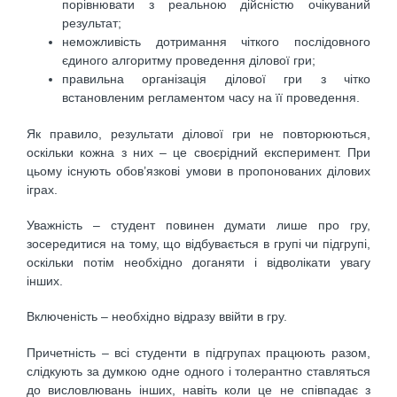
порівнювати з реальною дійсністю очікуваний
результат;
неможливість дотримання чіткого послідовного
єдиного алгоритму проведення ділової гри;
правильна організація ділової гри з чітко
встановленим регламентом часу на її проведення.
Як правило, результати ділової гри не повторюються,
оскільки кожна з них – це своєрідний експеримент. При
цьому існують обов’язкові умови в пропонованих ділових
іграх.
Уважність – студент повинен думати лише про гру,
зосередитися на тому, що відбувається в групі чи підгрупі,
оскільки потім необхідно доганяти і відволікати увагу
інших.
Включеність – необхідно відразу ввійти в гру.
Причетність – всі студенти в підгрупах працюють разом,
слідкують за думкою одне одного і толерантно ставляться
до висловлювань інших, навіть коли це не співпадає з