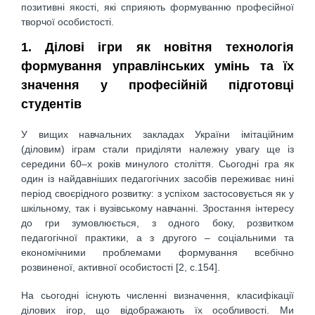
позитивні якості, які сприяють формуванню професійної
творчої особистості.
1. Ділові ігри як новітня технологія
формування управлінських умінь та їх
значення у професійній підготовці
студентів
У вищих навчальних закладах України імітаційним
(діловим) іграм стали приділяти належну увагу ще із
середини 60–х років минулого століття. Сьогодні гра як
один із найдавніших педагогічних засобів переживає нині
період своєрідного розвитку: з успіхом застосовується як у
шкільному, так і вузівському навчанні. Зростання інтересу
до гри зумовлюється, з одного боку, розвитком
педагогічної практики, а з другого – соціальними та
економічними проблемами формування всебічно
розвиненої, активної особистості [2, с.154].
На сьогодні існують численні визначення, класифікації
ділових ігор, що відображають їх особливості. Ми