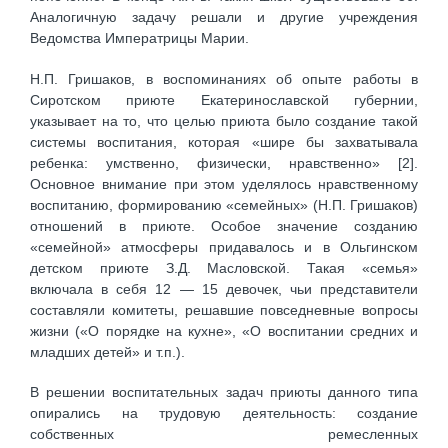
Аналогичную задачу решали и другие учреждения
Ведомства Императрицы Марии.
Н.П. Гришаков, в воспоминаниях об опыте работы в
Сиротском приюте Екатеринославской губернии,
указывает на то, что целью приюта было создание такой
системы воспитания, которая «шире бы захватывала
ребенка: умственно, физически, нравственно» [2].
Основное внимание при этом уделялось нравственному
воспитанию, формированию «семейных» (Н.П. Гришаков)
отношений в приюте. Особое значение созданию
«семейной» атмосферы придавалось и в Ольгинском
детском приюте З.Д. Масловской. Такая «семья»
включала в себя 12 — 15 девочек, чьи представители
составляли комитеты, решавшие повседневные вопросы
жизни («О порядке на кухне», «О воспитании средних и
младших детей» и т.п.).
В решении воспитательных задач приюты данного типа
опирались на трудовую деятельность: создание
собственных ремесленных