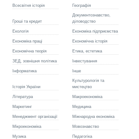
Всесвітня історія
Географія
Документознавство,
Гроші та кредит
діловодство
Екологія
Економіка підприємства
Економіка праці
Економічна історія
Економічна теорія
Етика, естетика
ЗЕД, зовнішня політика
Інвестування
Інформатика
Інше
Культурологія та
Історія України
мистецтво
Літературa
Макроекономіка
Маркетинг
Медицина
Менеджмент організації
Міжнародна економіка
Мікроекономіка
Мовознавство
Музика
Педагогіка