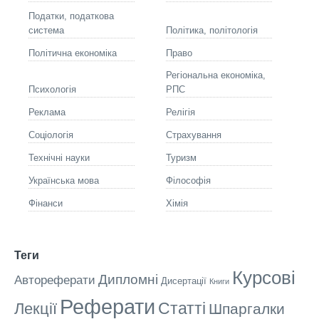
Податки, податкова
система
Політика, політологія
Політична економіка
Право
Регіональна економіка,
Психологія
РПС
Реклама
Релігія
Соціологія
Страхування
Технічні науки
Туризм
Українська мова
Філософія
Фінанси
Хімія
Теги
Курсові
Дипломні
Автореферати
Дисертації
Книги
Реферати
Статті
Лекції
Шпаргалки