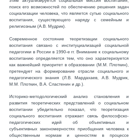
этим актуализируется социальная миссия воспитания,
поиск его возможностей по обеспечению решения задач
социализации человека, что является сутью социального
воспитания, существующего наряду с семейным и
религиозным (А.В. Мудрик).
Современное состояние теоретизации социального
воспитания связано с институциализацей социальной
педагогики в России в 1990-е гг. Внимание к социальному
воспитанию определяется тем, что оно характеризуется
как важнейший приоритет в образовании (М.М. Плоткин),
претендует на формирование отрасли социального и
педагогического знания (Л.В. Мардахаев, А.В. Мудрик,
М.М. Плоткин, В.А. Сластенин и др.).
Историко-методологический анализ становления и
развития теоретических представлений о социальном
воспитании убедительно показал, что теоретизация
социального воспитания отражает связь философско-
педагогических идей об объективных и
субъективных закономерностях приобщения человека к
общественным нормам и ценностям в процессе