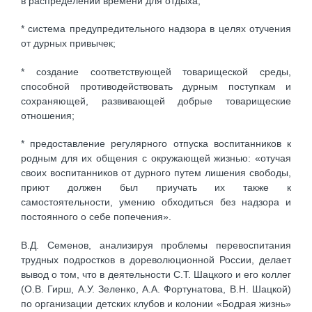
в распределении времени для отдыха;
* система предупредительного надзора в целях отучения
от дурных привычек;
* создание соответствующей товарищеской среды,
способной противодействовать дурным поступкам и
сохраняющей, развивающей добрые товарищеские
отношения;
* предоставление регулярного отпуска воспитанников к
родным для их общения с окружающей жизнью: «отучая
своих воспитанников от дурного путем лишения свободы,
приют должен был приучать их также к
самостоятельности, умению обходиться без надзора и
постоянного о себе попечения».
В.Д. Семенов, анализируя проблемы перевоспитания
трудных подростков в дореволюционной России, делает
вывод о том, что в деятельности С.Т. Шацкого и его коллег
(О.В. Гирш, А.У. Зеленко, А.А. Фортунатова, В.Н. Шацкой)
по организации детских клубов и колонии «Бодрая жизнь»