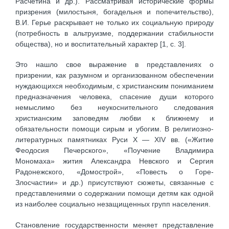
Расчетина и др.). Рассматривая исторические формы
призрения (милостыня, богадельня и попечительство),
В.И. Герье раскрывает не только их социальную природу
(потребность в альтруизме, поддержании стабильности
общества), но и воспитательный характер [1, с. 3].
Это нашло свое выражение в представлениях о
призрении, как разумном и организованном обеспечении
нуждающихся необходимым, с христианским пониманием
предназначения человека, спасение души которого
немыслимо без неукоснительного следования
христианским заповедям любви к ближнему и
обязательности помощи сирым и убогим. В религиозно-
литературных памятниках Руси X — XIV вв. («Житие
Феодосия Печерского», «Поучение Владимира
Мономаха» жития Александра Невского и Сергия
Радонежского, «Домострой», «Повесть о Горе-
Злосчастии» и др.) присутствуют сюжеты, связанные с
представлениями о содержании помощи детям как одной
из наиболее социально незащищенных групп населения.
Становление государственности меняет представление