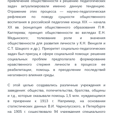
привлечение общественности к решению педагогических
задач актуализировали именно данную тенденцию.
Отражение этих процесса — научно-педагогическая
рефлексия по поводу сущности общественного
воспитания в российской педагогике конца XIX — начала
XX вв. (концепция общественного образования П.Ф.
Каптерева; принцип общественности во взглядах Е.Н.
Медынского; толкование роли и значения
общественности для развития личности у К.Н. Венцеля и
С.Т. Шацкого и др.). Приоритет социально-педагогических
задач был присущ и сфере социальной помощи: решение
социальных проблем предполагало формирование
нравственного стержня личности в процессе ее
реабилитации, помощь в преодолении последствий
негативного влияния среды.
С этой целью создавались различные учреждения и
заведения: общества, попечительства, братства, общины
и т.д., которые оказывали помощь 1,5 млн. нуждающимся
в призрении к 1913 г. Например, на основании
статистических данных В.И. Чарнолусского, в Петербурге
на 1905 г. существовало 94 учреждения специального