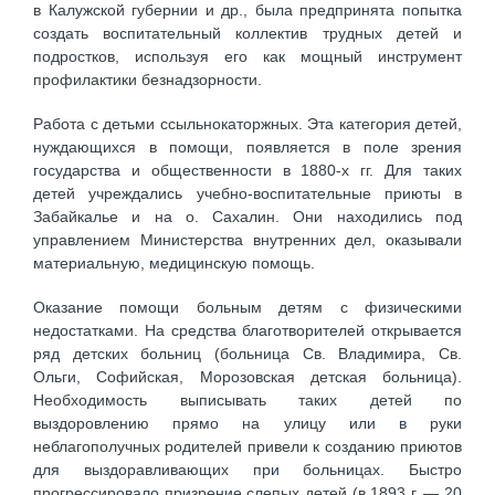
в Калужской губернии и др., была предпринята попытка
создать воспитательный коллектив трудных детей и
подростков, используя его как мощный инструмент
профилактики безнадзорности.
Работа с детьми ссыльнокаторжных. Эта категория детей,
нуждающихся в помощи, появляется в поле зрения
государства и общественности в 1880-х гг. Для таких
детей учреждались учебно-воспитательные приюты в
Забайкалье и на о. Сахалин. Они находились под
управлением Министерства внутренних дел, оказывали
материальную, медицинскую помощь.
Оказание помощи больным детям с физическими
недостатками. На средства благотворителей открывается
ряд детских больниц (больница Св. Владимира, Св.
Ольги, Софийская, Морозовская детская больница).
Необходимость выписывать таких детей по
выздоровлению прямо на улицу или в руки
неблагополучных родителей привели к созданию приютов
для выздоравливающих при больницах. Быстро
прогрессировало призрение слепых детей (в 1893 г. — 20