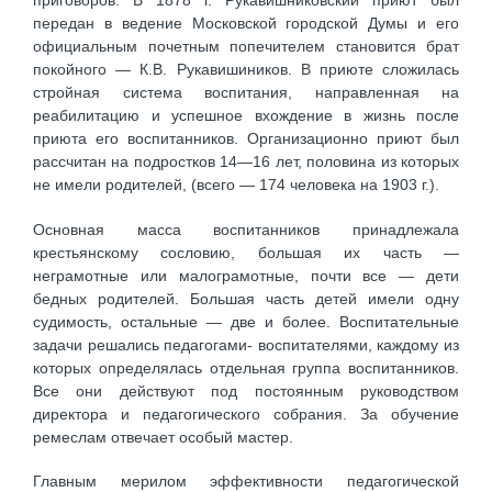
приговоров. В 1878 г. Рукавишниковский приют был
передан в ведение Московской городской Думы и его
официальным почетным попечителем становится брат
покойного — К.В. Рукавишиников. В приюте сложилась
стройная система воспитания, направленная на
реабилитацию и успешное вхождение в жизнь после
приюта его воспитанников. Организационно приют был
рассчитан на подростков 14—16 лет, половина из которых
не имели родителей, (всего — 174 человека на 1903 г.).
Основная масса воспитанников принадлежала
крестьянскому сословию, большая их часть —
неграмотные или малограмотные, почти все — дети
бедных родителей. Большая часть детей имели одну
судимость, остальные — две и более. Воспитательные
задачи решались педагогами- воспитателями, каждому из
которых определялась отдельная группа воспитанников.
Все они действуют под постоянным руководством
директора и педагогического собрания. За обучение
ремеслам отвечает особый мастер.
Главным мерилом эффективности педагогической