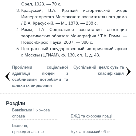
Орел, 1923. — 70 с.
Красуский, В.А. Краткий исторический очерк
Императорского Московского воспитательного дома
/ В.А. Красуский. — М., 1878. — 238 с.
Ромм, Т.А. Социальное воспитание: эволюция
теоретических образов: Монография / Т.А. Ромм. —
Новосибирск: Наука, 2007. — 380 с.
Центральный государственный исторический архив
г. Москвы (ЦГИАМ), ф. 130, оп. 1, д. 43.
Проблеми соціальної
Суспільний ідеал: суть та
адаптації людей з
класифікація
особливими потребами та
шляхи їх вирішення
Розділи
Банківська і біржова
справа
БЖД та охорона праці
Біологія,
природознавство
Бухгалтерський облік