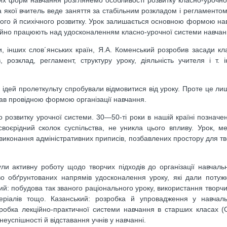
а якої вчитель веде заняття за стабільним розкладом і регламентом
ного й психічного розвитку. Урок залишається основною формою нав
остійно працюють над удосконаленням класно-урочної системи навчан
, інших слов´янських країн, Я.А. Коменський розробив засади кл
 розклад, регламент, структуру уроку, діяльність учителя і т. 
м ідей пролеткульту спробували відмовитися від уроку. Проте це ли
став провідною формою організації навчання.
 розвитку урочної системи. 30—50-ті роки в нашій країні позначені
воєрідний сколок суспільства, не уникла цього впливу. Урок, м
иконання адміністративних приписів, позбавлених простору для твор
ули активну роботу щодо творчих підходів до організації навчаль
во обґрунтованих напрямів удосконалення уроку, які дали потуж
кий: побудова так званого раціонального уроку, використання творч
атеріалів тощо. Казанський: розробка й упровадження у навчал
зробка лекційно-практичної системи навчання в старших класах (
еуспішності й відставання учнів у навчанні.