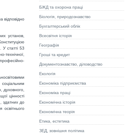
БЖД та охорона праці
Біологія, природознавство
а відповідно
Бухгалтерський облік
них установ,
Всесвітня історія
 Конституцією
Географія
 У статті 53
но-технічної,
Гроші та кредит
 професійно-
Документознавство, діловодство
Екологія
ьносвітовими
Економіка підприємства
м соціальним
о, духовного,
Економіка праці
щої цінності
, здатних до
Економічна історія
я освітнього
Економічна теорія
Етика, естетика
ЗЕД, зовнішня політика