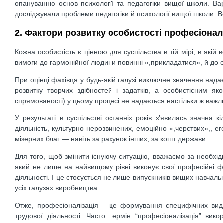
опануванню основ психології та педагогіки вищої школи. Вар
досліджували проблеми педагогіки й психології вищої школи. Вон
2. Фактори розвитку особистості професіонал
Кожна особистість є цінною для суспільства в тій мірі, в якій
вимоги до гармонійної людини повинні «,прикладатися», й до ос
При оцінці фахівця у будь-якій галузі виключне значення над
розвитку творчих здібностей і задатків, а особистісним якос
спрямованості) у цьому процесі не надається настільки ж важл
У результаті в суспільстві останніх років з’явилась значна
діяльність, культурно нерозвинених, емоційно «,черствих»,, 
мізерних благ — навіть за рахунок інших, за кошт держави.
Для того, щоб змінити існуючу ситуацію, вважаємо за необхідн
який не лише на найвищому рівні виконує свої професійні фун
діяльності. І це стосується не лише випускників вищих навчальн
усіх галузях виробництва.
Отже, професіоналізація – це формування специфічних виді
трудової діяльності. Часто термін “професіоналізація” ви