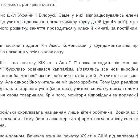
кі мають різні рівні освіти.
их шкіл України і Білорусі. Саме у них відпрацьовувались елем
 що учитель одночасно навчає чималу групу дітей (до 45 осіб), які
ного розвитку, заняття проводиться у класній кімнаті, за постійним
ав чеський педагог Ян Амос Коменський у фундаментальній пр
ю навчання у всіх школах світу.
I — на початку XIX ст. в Англії. її назва походить від імен з
ї бурхливо розвивався капіталізм, з´являлись все нові виробни
 потреба масової освіти робітників та їх дітей. А вчителів не вис
у. Але одноосібно учитель не міг цього зробити. Тому ідея реалізов
икріпляли старшого учня (монітора); учитель спочатку навчав елеме
ння своїм товаришам. Крім того, монітори відповідали за порядок і
скільки охоплювала навчанням лише дітей робітників. Водночас б
 навчання. Тому белл-ланкастерська форма навчання існувала не
ня.
ьтон-планом. Виникла вона на початку XX ст. у США під впливом 