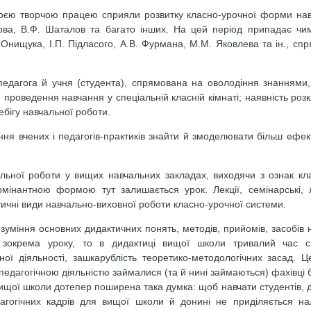
своєю творчою працею сприяли розвитку класно-урочної форми на
нкова, В.Ф. Шаталов та багато інших. На цей період припадає чи
 Онищука, І.П. Підласого, А.В. Фурмана, М.М. Яковлева та ін., сп
ь педагога й учня (студента), спрямована на оволодіння знаннями
 проведення навчання у спеціальній класній кімнаті; наявність роз
бігу навчальної роботи.
я вчених і педагогів-практиків знайти й змоделювати більш ефе
льної роботи у вищих навчальних закладах, виходячи з ознак кл
мінантною формою тут залишається урок. Лекції, семінарські, л
тичні види навчально-виховної роботи класно-урочної системи.
зуміння основних дидактичних понять, методів, прийомів, засобів н
 зокрема уроку, то в дидактиці вищої школи тривалий час сп
ої діяльності, зашкарублість теоретико-методологічних засад. 
-педагогічною діяльністю займалися (та й нині займаються) фахівці 
 вищої школи дотепер поширена така думка: щоб навчати студентів, 
агогічних кадрів для вищої школи й донині не приділяється на