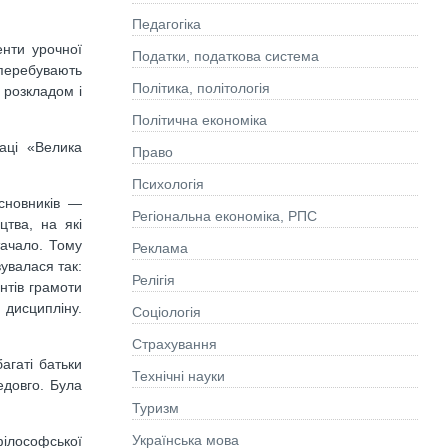
Педагогіка
енти урочної
Податки, податкова система
 перебувають
Політика, політологія
 розкладом і
Політична економіка
аці «Велика
Право
Психологія
асновників —
Регіональна економіка, РПС
цтва, на які
тачало. Тому
Реклама
увалася так:
Релігія
нтів грамоти
 дисципліну.
Соціологія
Страхування
агаті батьки
Технічні науки
довго. Була
Туризм
Українська мова
філософської