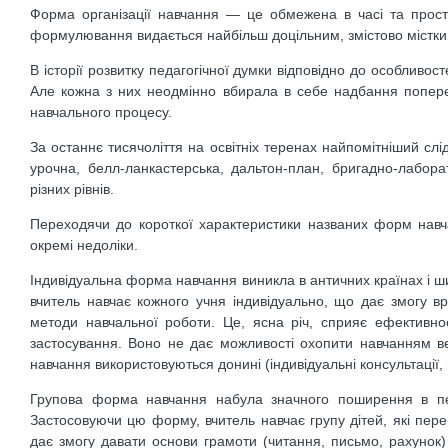
Форма організації навчання — це обмежена в часі та просто
формулювання видається найбільш доцільним, змістово містки
В історії розвитку педагогічної думки відповідно до особливо
Але кожна з них неодмінно вбирала в себе надбання попере
навчального процесу.
За останнє тисячоліття на освітніх теренах найпомітніший слі
урочна, белл-ланкастерська, дальтон-план, бригадно-лабора
різних рівнів.
Переходячи до короткої характеристики названих форм навча
окремі недоліки.
Індивідуальна форма навчання виникла в античних країнах і ши
вчитель навчає кожного учня індивідуально, що дає змогу вра
методи навчальної роботи. Це, ясна річ, сприяє ефективно
застосування. Воно не дає можливості охопити навчанням вел
навчання використовуються донині (індивідуальні консультації, 
Групова форма навчання набула значного поширення в пер
Застосовуючи цю форму, вчитель навчає групу дітей, які пере
дає змогу давати основи грамоти (читання, письмо, рахунок)