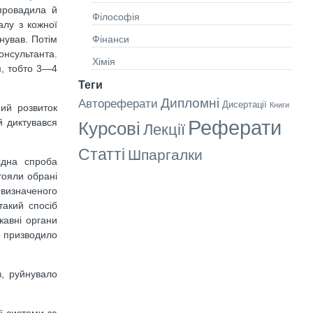
апровадила й
Філософія
алу з кожної
нував. Потім
Фінанси
консультанта.
Хімія
м, тобто 3—4
Теги
Дипломні
Автореферати
Дисертації
Книги
ний розвиток
Реферати
й диктувався
Курсові
Лекції
Статті
Шпаргалки
ідна спроба
тояли обрані
 визначеного
такий спосіб
жавні органи
е призводило
в, руйнувало
ї системи за