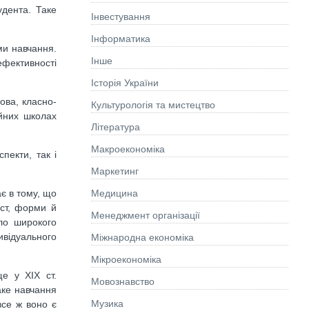
удента. Таке
Інвестування
Інформатика
ми навчання.
Інше
ефективності
Історія України
ова, класно-
Культурологія та мистецтво
ійних школах
Літературa
Макроекономіка
пекти, так і
Маркетинг
є в тому, що
Медицина
іст, форми й
Менеджмент організації
уло широкого
ивідуального
Міжнародна економіка
Мікроекономіка
е у XIX ст.
Мовознавство
аке навчання
Музика
все ж воно є