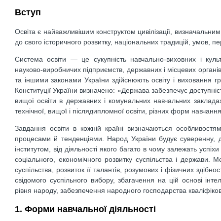
Вступ
Освіта є найважливішим конструктом цивілізації, визначальним
до свого історичного розвитку, національних традицій, умов, п
Система освіти — це сукупність навчально-виховних і культ
науково-виробничих підприємств, державних і місцевих органів 
та іншими законами України здійснюють освіту і виховання г
Конституції України визначено: «Держава забезпечує доступніст
вищої освіти в державних і комунальних навчальних закладах;
технічної, вищої і післядипломної освіти, різних форм навчанн
Завдання освіти в кожній країні визначаються особливостям
процесами й тенденціями. Народ України будує суверенну, д
інститутом, від діяльності якого багато в чому залежать успіх
соціального, економічного розвитку суспільства і держави. М
суспільства, розвиток її талантів, розумових і фізичних зді
свідомого суспільного вибору, збагачення на цій основі інте
рівня народу, забезпечення народного господарства кваліфік
1. Форми навчальної діяльності