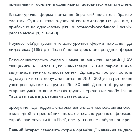
примітивним, оскільки в одній кімнаті доводиться навчати дітей, я
Класно-урочна форма навчання бере свій початок з братськ
системи. Сутність класно-урочної системи зводиться до того,
приблизно на однаковому рівні анатомофізіологічного і психіч
регламентом [4, c. 68-69].
Наукове обґрунтування класно-урочної форми навчання д
дидактика» (1657 р.). Після її появи урок став провідною формо
Белл-ланкастерська форма навчання виникла наприкінці XVII
священика А. Белля і Дж. Ланкастера. У цей період в Англі
залучалась велика кількість селян. Відповідно гостро постала
одному вчителеві доручали навчання 250—300 учнів різного вік
учнів розподіляли на групи з 25—30 осіб. До кожної групи пр
старших учнів, а вони у своїх групах передавали здобуті зна
Таке навчання ще називали «взаємним».
Зрозуміло, що подібна система виявилася малоефективною, о
вчили дітей у пристойних школах з класно-урочною формою
спроба застосувати її і в Росії, але тут вона не набула поширен
Певний інтерес становить форма організації навчання за дал