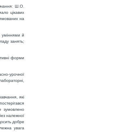
вчання: Ш.О.
мало цікавих
рямованих на
, уміннями й
кладу занять;
ктивні форми
асно-урочної
абораторні,
авчання, які
остерігався
Це зумовлено
без належної
досить добре
лежна увага