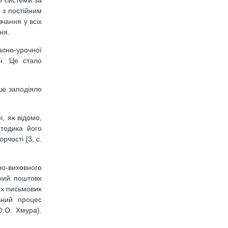
 з постійним
чання у всіх
ня.
асно-урочної
ін. Це стало
ше заподіяло
, як відомо,
етодика його
чості [3, c.
но-виховного
ний поштовх
их письмових
ьний процес
О.О. Хмура).