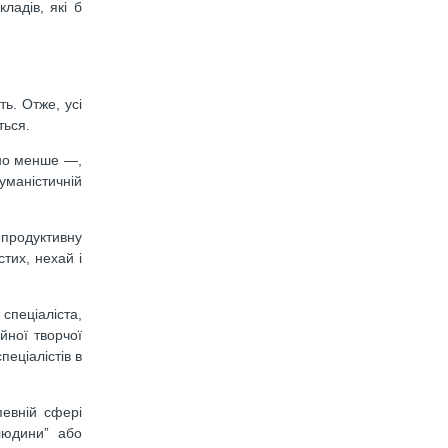
ладів, які б
ть. Отже, усі
ться.
чно менше —,
уманістичній
епродуктивну
тих, нехай і
спеціаліста,
йної творчої
пеціалістів в
певній сфері
 людини” або