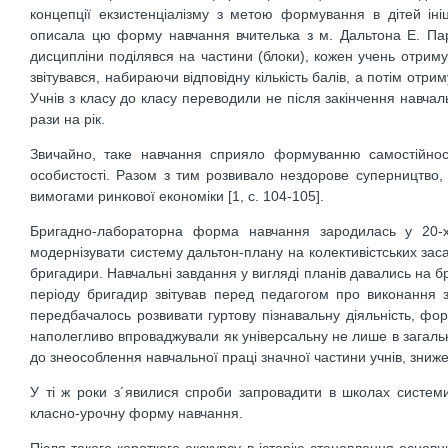
концепції екзистенціалізму з метою формування в дітей ініці
описала цю форму навчання вчителька з м. Дальтона Е. Парк
дисципліни поділявся на частини (блоки), кожен учень отриму
звітувався, набираючи відповідну кількість балів, а потім отри
Учнів з класу до класу переводили не після закінчення навча
рази на рік.
Звичайно, таке навчання сприяло формуванню самостійності
особистості. Разом з тим розвивало нездорове суперництво, 
вимогами ринкової економіки [1, c. 104-105].
Бригадно-лабораторна форма навчання зародилась у 20-х
модернізувати систему дальтон-плану на колективістських зас
бригадири. Навчальні завдання у вигляді планів давались на 
періоду бригадир звітував перед педагогом про виконання з
передбачалось розвивати гуртову пізнавальну діяльність, фо
наполегливо впроваджували як універсальну не лише в загальн
до знеособлення навчальної праці значної частини учнів, зниже
У ті ж роки з´явилися спроби запровадити в школах системи
класно-урочну форму навчання.
Після такого короткого екскурсу в історію становлення основ