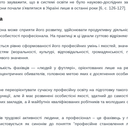
то зауважити, що в системі освіти не було науково-дослідних зак
и почали з’являтися в Україні лише в останні роки [6, c. 126-127].
а
 вона може сприяти його розвитку, здійснювати продуктивну діяльніс
обистості професіонала. На практиці ж ці ідеали суттєво відрізняю
ається рівню сформованості його професійних умінь і якостей, зна
тям (моральності, культурі, відповідальності, громадянськості, г
ивого значення.
 кількість фахівців — «людей у футлярі», орієнтованих лише на р
егоцентричних обивателів, головною метою яких є досягнення особис
е переорієнтувати сучасну професійну освіту на підготовку такого 
кції, але й має розвинені особистісні якості, здатний до самості
их закладів, а й майбутніх кваліфікованих робітників та молодших с
в трудової активності людини, а професіонал – це фахівець у 
користовується як синонім до поняття “професійне становлення