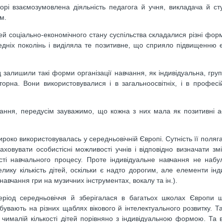
рі взаємозумовлена діяльність педагога й учня, викладача й ст
м.
стей соціально-економічного стану суспільства складалися різні фор
дніх поколінь і виділяла те позитивне, що сприяло підвищенню 
д залишили такі форми організації навчання, як індивідуальна, груп
торна. Вони використовувалися і в загальноосвітніх, і в профес
ння, передусім зауважимо, що кожна з них мала як позитивні ас
роко використовувалась у середньовічній Європі. Сутність її поляга
ховувати особистісні можливості учнів і відповідно визначати зм
сті навчального процесу. Проте індивідуальне навчання не наб
ику кількість дітей, оскільки є надто дорогим, але елементи інд
навчання гри на музичних інструментах, вокалу та ін.).
іод середньовіччя й зберігалася в багатьох школах Європи щ
бувають на різних щаблях вікового й інтелектуального розвитку. Т
 чималій кількості дітей порівняно з індивідуальною формою. Та 