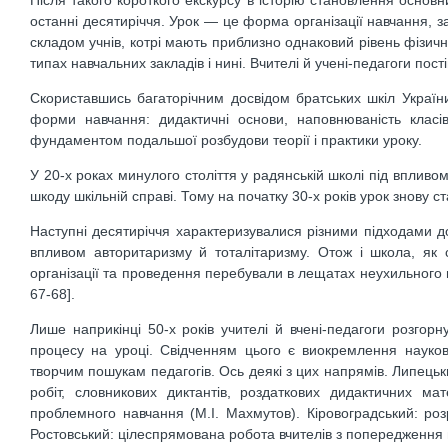
останні десятиріччя. Урок — це форма організації навчання, з
складом учнів, котрі мають приблизно однаковий рівень фізич
типах навчальних закладів і нині. Вчителі й учені-педагоги п
Скориставшись багаторічним досвідом братських шкіл України
форми навчання: дидактичні основи, наповнюваність класів,
фундаментом подальшої розбудови теорії і практики уроку.
У 20-х роках минулого століття у радянській школі під впливо
шкоду шкільній справі. Тому на початку 30-х років урок знову 
Наступні десятиріччя характеризувалися різними підходами до
впливом авторитаризму й тоталітаризму. Отож і школа, як с
організації та проведення перебували в лещатах неухильного в
67-68].
Лише наприкінці 50-х років учителі й вчені-педагоги розгорн
процесу на уроці. Свідченням цього є виокремлення науко
творчим пошукам педагогів. Ось деякі з цих напрямів. Липець
робіт, словникових диктантів, роздаткових дидактичних м
проблемного навчання (М.І. Махмутов). Кіровоградський: ро
Ростовський: цілеспрямована робота вчителів з попередження н