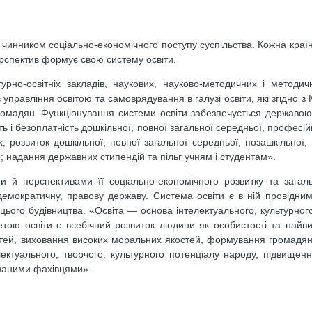
 чинником соціально-економічного поступу суспільства. Кожна країн
ерспектив формує свою систему освіти.
урно-освітніх закладів, наукових, науково-методичних і методич
управління освітою та самоврядування в галузі освіти, які згідно з
ромадян. Функціонування системи освіти забезпечується державою.
ь і безоплатність дошкільної, повної загальної середньої, професій
 розвиток дошкільної, повної загальної середньої, позашкільної,
я; надання державних стипендій та пільг учням і студентам».
и й перспективами її соціально-економічного розвитку та загал
емократичну, правову державу. Система освіти є в ній провідни
и цього будівництва. «Освіта — основа інтелектуального, культурног
етою освіти є всебічний розвиток людини як особистості та найви
бностей, виховання високих моральних якостей, формування громадян
лектуального, творчого, культурного потенціалу народу, підвищенн
ованими фахівцями».