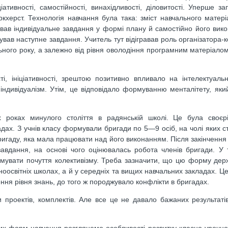
ативності, самостійності, винахідливості, діловитості. Уперше з
херст. Технологія навчання була така: зміст навчального матері
вав індивідуальне завдання у формі плану й самостійно його вико
мував наступне завдання. Учитель тут відігравав роль організатора-
льного року, а залежно від рівня оволодіння програмним матеріало
, ініціативності, зрештою позитивно впливало на інтелектуаль
індивідуалізм. Утім, це відповідало формуванню менталітету, яки
 роках минулого століття в радянській школі. Це була своєр
адах. З учнів класу формували бригади по 5—9 осіб, на чолі яких с
бригаду, яка мала працювати над його виконанням. Після закінчення
авдання, на основі чого оцінювалась робота членів бригади. У 
рмувати почуття колективізму. Треба зазначити, що цю форму дер
оосвітніх школах, а й у середніх та вищих навчальних закладах. Ц
ння рівня знань, до того ж породжувало конфлікти в бригадах.
 проектів, комплектів. Але все це не давало бажаних результаті
них форм навчання розглянемо особливості розвитку класно-урочно