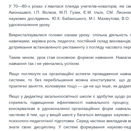
У 70—80-х роках з´явилася плеяда учителів-новаторів, які 
Амонашвілі, І.П. Волков, М.П. Гузик, Є.М. Ільїн, СМ. Лисе
наукових досліджень: Ю.К. Бабанського, М.І. Махмутова, В.О.
удосконалення уроку.
Викристалізувалися головні ознаки уроку: спільна діяльніст
навичками; керівна роль педагога; постійний склад вихованців;
дотримання встановленого регламенту з погляду часового пере
Таким чином, урок став основною формою навчання. Намаганн
навчання так і не увінчались успіхом.
Якщо поглянути на організаційні аспекти провадження навча
системи, то без перебільшення можна констатувати, що до
практичні заняття, колоквіуми тощо — це не що інше, як дидак
Якщо у дидактиці загальноосвітньої школи є здобутки щодо ро
сприяють підвищенню ефективності навчального процесу,
консерватизм в удосконаленні організаційних форм навчальн
частково й тим, що у вищій школі у багатьох випадках науково
психолого-педагогічної підготовки. Серед частини викладачів
знати свою дисципліну. У системі формування науково-пед