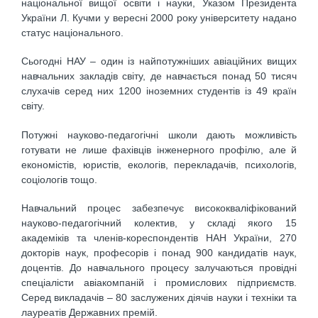
національної вищої освіти і науки, Указом Президента
України Л. Кучми у вересні 2000 року університету надано
статус національного.
Сьогодні НАУ – один із найпотужніших авіаційних вищих
навчальних закладів світу, де навчається понад 50 тисяч
слухачів серед них 1200 іноземних студентів із 49 країн
світу.
Потужні науково-педагогічні школи дають можливість
готувати не лише фахівців інженерного профілю, але й
економістів, юристів, екологів, перекладачів, психологів,
соціологів тощо.
Навчальний процес забезпечує висококваліфікований
науково-педагогічний колектив, у складі якого 15
академіків та членів-кореспондентів НАН України, 270
докторів наук, професорів і понад 900 кандидатів наук,
доцентів. До навчального процесу залучаються провідні
спеціалісти авіакомпаній і промислових підприємств.
Серед викладачів – 80 заслужених діячів науки і техніки та
лауреатів Державних премій.