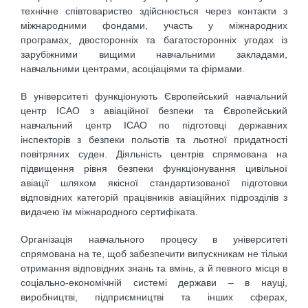
технічне співтовариство здійснюється через контакти з
міжнародними фондами, участь у міжнародних
програмах, двосторонніх та багатосторонніх угодах із
зарубіжними вищими навчальними закладами,
навчальними центрами, асоціаціями та фірмами.
В університеті функціонують Європейський навчальний
центр ІСАО з авіаційної безпеки та Європейський
навчальний центр ІСАО по підготовці державних
інспекторів з безпеки польотів та льотної придатності
повітряних суден. Діяльність центрів спрямована на
підвищення рівня безпеки функціонування цивільної
авіації шляхом якісної стандартизованої підготовки
відповідних категорій працівників авіаційних підрозділів з
видачею їм міжнародного сертифіката.
Організація навчального процесу в університеті
спрямована на те, щоб забезпечити випускникам не тільки
отримання відповідних знань та вмінь, а й певного місця в
соціально-економічній системі держави – в науці,
виробництві, підприємництві та інших сферах,