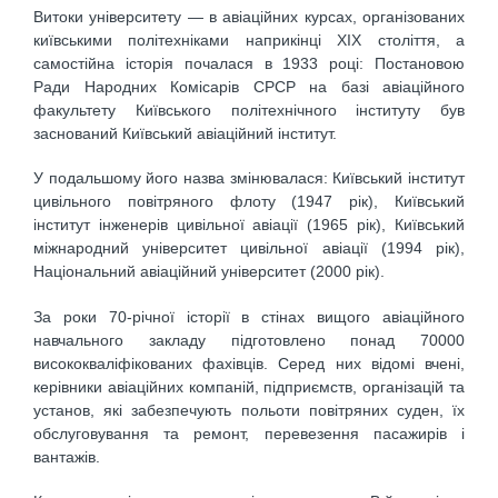
Витоки університету — в авіаційних курсах, організованих
київськими політехніками наприкінці XIX століття, а
самостійна історія почалася в 1933 році: Постановою
Ради Народних Комісарів СРСР на базі авіаційного
факультету Київського політехнічного інституту був
заснований Київський авіаційний інститут.
У подальшому його назва змінювалася: Київський інститут
цивільного повітряного флоту (1947 рік), Київський
інститут інженерів цивільної авіації (1965 рік), Київський
міжнародний університет цивільної авіації (1994 рік),
Національний авіаційний університет (2000 рік).
За роки 70-річної історії в стінах вищого авіаційного
навчального закладу підготовлено понад 70000
висококваліфікованих фахівців. Серед них відомі вчені,
керівники авіаційних компаній, підприємств, організацій та
установ, які забезпечують польоти повітряних суден, їх
обслуговування та ремонт, перевезення пасажирів і
вантажів.