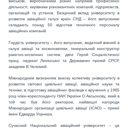
військові, виробничники різних напрямів професійної
діяльності, керівники різноманітних компаній, підприємств,
організацій та установ. Безцінний вклад університету в
розвиток авіаційної галузі країн СНД – його випускники
складають понад 50 відсотків технічного персоналу
авіаційних компаній.
Гордість університету – його випускник, видатний вчений в
галузі авіації та космонавтики, генеральний конструктор
ракетно-космічних систем, двічі Герой Соціалістичної
праці, лауреат Ленінської та Державних премій СРСР,
академік В.Челомей.
Міжнародним визнанням внеску колективу університету в
розвиток світової цивільної авіації, авіаційної науки та
техніки, в підготовку авіаційних фахівців є вручення у 1985
році член-кореспонденту НАН України О.Аксьонову, який в
той час був його ректором, найвищої нагороди
Міжнародної організації цивільної авіації (ІСAO) – премії
імені Едварда Уорнера.
Сучасний Національний авіаційний університет – це