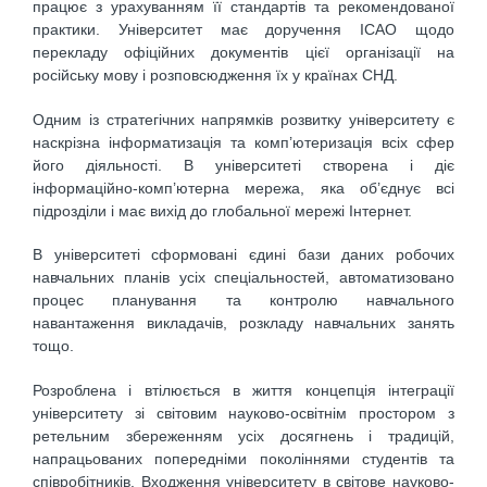
працює з урахуванням її стандартів та рекомендованої
практики. Університет має доручення ІСАО щодо
перекладу офіційних документів цієї організації на
російську мову і розповсюдження їх у країнах СНД.
Одним із стратегічних напрямків розвитку університету є
наскрізна інформатизація та комп’ютеризація всіх сфер
його діяльності. В університеті створена і діє
інформаційно-комп’ютерна мережа, яка об’єднує всі
підрозділи і має вихід до глобальної мережі Інтернет.
В університеті сформовані єдині бази даних робочих
навчальних планів усіх спеціальностей, автоматизовано
процес планування та контролю навчального
навантаження викладачів, розкладу навчальних занять
тощо.
Розроблена і втілюється в життя концепція інтеграції
університету зі світовим науково-освітнім простором з
ретельним збереженням усіх досягнень і традицій,
напрацьованих попередніми поколіннями студентів та
співробітників. Входження університету в світове науково-