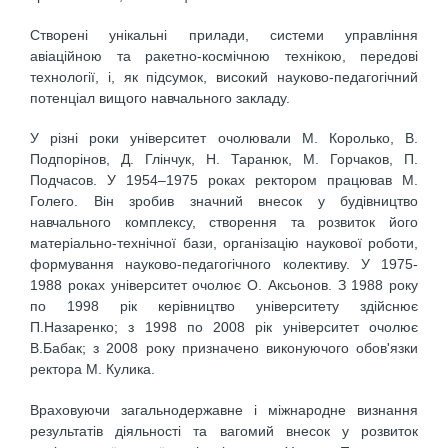
Створені унікальні прилади, системи управління
авіаційною та ракетно-космічною технікою, передові
технології, і, як підсумок, високий науково-педагогічний
потенціал вищого навчального закладу.
У різні роки університет очолювали М. Королько, В.
Подпорінов, Д. Глінчук, Н. Таранюк, М. Горчаков, П.
Подчасов. У 1954–1975 роках ректором працював М.
Голего. Він зробив значний внесок у будівництво
навчального комплексу, створення та розвиток його
матеріально-технічної бази, організацію наукової роботи,
формування науково-педагогічного колективу. У 1975-
1988 роках університет очолює О. Аксьонов. З 1988 року
по 1998 рік керівництво університету здійснює
П.Назаренко; з 1998 по 2008 рік університет очолює
В.Бабак; з 2008 року призначено виконуючого обов'язки
ректора М. Кулика.
Враховуючи загальнодержавне і міжнародне визнання
результатів діяльності та вагомий внесок у розвиток