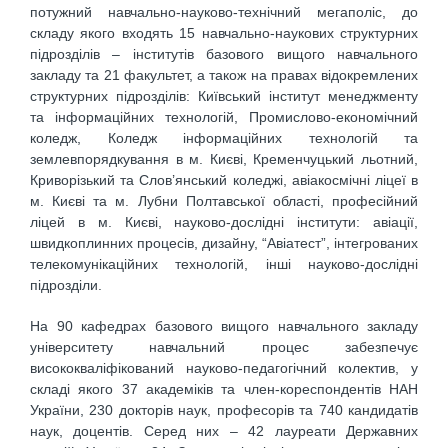
потужний навчально-науково-технічний мегаполіс, до
складу якого входять 15 навчально-наукових структурних
підрозділів – інститутів базового вищого навчального
закладу та 21 факультет, а також на правах відокремлених
структурних підрозділів: Київський інститут менеджменту
та інформаційних технологій, Промислово-економічний
коледж, Коледж інформаційних технологій та
землевпорядкування в м. Києві, Кременчуцький льотний,
Криворізький та Слов’янський коледжі, авіакосмічні ліцеї в
м. Києві та м. Лубни Полтавської області, професійний
ліцей в м. Києві, науково-дослідні інститути: авіації,
швидкоплинних процесів, дизайну, “Авіатест”, інтегрованих
телекомунікаційних технологій, інші науково-дослідні
підрозділи.
На 90 кафедрах базового вищого навчального закладу
університету навчальний процес забезпечує
висококваліфікований науково-педагогічний колектив, у
складі якого 37 академіків та член-кореспондентів НАН
України, 230 докторів наук, професорів та 740 кандидатів
наук, доцентів. Серед них – 42 лауреати Державних