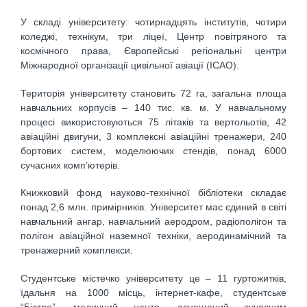
У складі університету: чотирнадцять інститутів, чотири
коледжі, технікум, три ліцеї, Центр повітряного та
космічного права, Європейські регіональні центри
Міжнародної організації цивільної авіації (IСАО).
Територія університету становить 72 га, загальна площа
навчальних корпусів – 140 тис. кв. м. У навчальному
процесі використовуються 75 літаків та вертольотів, 42
авіаційнi двигуни, 3 комплекснi авіаційнi тренажери, 240
бортових систем, моделюючих стендів, понад 6000
сучасних комп’ютерів.
Книжковий фонд науково-технічної бібліотеки складає
понад 2,6 млн. примірників. Університет має єдиний в світі
навчальний ангар, навчальний аеродром, радіополігон та
полігон авіаційної наземної техніки, аеродинамічний та
тренажерний комплекси.
Студентське містечко університету це – 11 гуртожитків,
їдальня на 1000 місць, інтернет-кафе, студентське
“Бістро”, медичний центр, оснащений сучасним