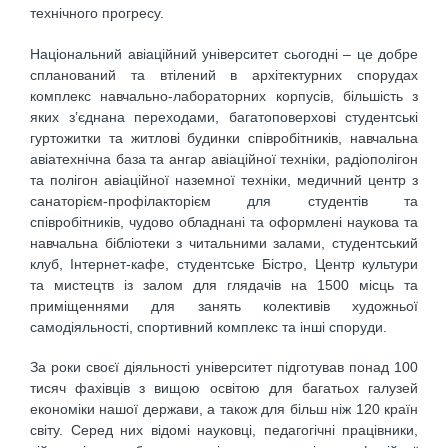
технічного прогресу.
Національний авіаційний університет сьогодні – це добре
спланований та втілений в архітектурних спорудах
комплекс навчально-лабораторних корпусів, більшість з
яких з’єднана переходами, багатоповерхові студентські
гуртожитки та житлові будинки співробітників, навчальна
авіатехнічна база та ангар авіаційної техніки, радіополігон
та полігон авіаційної наземної техніки, медичний центр з
санаторієм-профілакторієм для студентів та
співробітників, чудово обладнані та оформлені наукова та
навчальна бібліотеки з читальними залами, студентський
клуб, Інтернет-кафе, студентське Бістро, Центр культури
та мистецтв із залом для глядачів на 1500 місць та
приміщеннями для занять колективів художньої
самодіяльності, спортивний комплекс та інші споруди.
За роки своєї діяльності університет підготував понад 100
тисяч фахівців з вищою освітою для багатьох галузей
економіки нашої держави, а також для більш ніж 120 країн
світу. Серед них відомі науковці, педагогічні працівники,