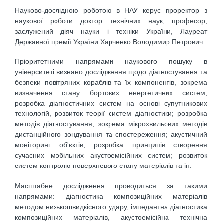
Науково-дослідною роботою в НАУ керує проректор з
наукової роботи доктор технічних наук, професор,
заслужений діяч науки і техніки України, Лауреат
Державної премії України Харченко Володимир Петрович.
Пріоритетними напрямами наукового пошуку в
університеті визнано дослідження щодо діагностування та
безпеки повітряних кораблів та їх компонентів, зокрема
визначення стану бортових енергетичних систем;
розробка діагностичних систем на основі супутникових
технологій, розвиток теорії систем діагностики; розробка
методів діагностування, зокрема мікрохвильових методів
дистанційного зондування та спостереження; акустичний
моніторинг об'єктів; розробка принципів створення
сучасних мобільних акустоемісійних систем; розвиток
систем контролю поверхневого стану матеріалів та ін.
Масштабне дослідження проводиться за такими
напрямами: діагностика композиційних матеріалів
методом низькошвидкісного удару, імпедантна діагностика
композиційних матеріалів, акустоемісійна технічна