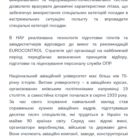
дозволило врахувати динамічні характеристики літака, що
забезпечує використання спеціальних категорій посадки в
екстремальних ситуаціях польоту та впровадити
спеціальні категорії посадки.
В НАУ реалізована технологія підготовки пілотів та
авіадиспетчерів відповідно до вимог та рекомендацій
EUROCONTROL. Стратегія цієї організації на найближчий
період передбачає визначення принципів відбору,
підготовки та ліцензування персоналу служби ОПР.
Національний авіаційний університет має більш ніж 70-
річну історію. Витоки університету – в авіаційних курсах,
організованих київським політехніками наприкінці 19
століття, а самостійна історія почалася в серпні 1933 року.
За час свого існування навчальний заклад став
справжньою кузнею авіаційних кадрів, підготувавши
десятки тисяч спеціалістів, які трудяться в Україні та
майже 90 країнах світу. Серед них відомі вчені,
організатори виробництва, військові та державні діячі.
Вони очолюють авіаційні компанії, заводи, конструкторські