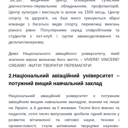
діагностично-лікувальним обладнанням, профілакторій,
Центр культури і мистецтв із залом на 1500 місць, Центр
спорту та здоров’я, на базі якого тренуються збірні
команди з багатьох видів спорту, переможці змагань
різного рівня. Популярними серед співробітників та
студентів є яхт-клуб і гуртки авiамоделювання та
дельтапланеризму.
Девіз Національного авіаційного університету, який
значною мірою визначає його життя, – VIVERE! VINCERE!
CREARE! -ЖИТИ! ТВОРИТИ! ПЕРЕМАГАТИ!
2.Національний авіаційний університет –
потужний вищий навчальний заклад
Національний авіаційний університет є потужним
авіаційним вищим навчальним закладом, знаним не лише
на Україні, а й далеко за її межами. Тисячі його вчених та
педагогів, сотні тисяч випускників зробили гідний внесок у
розвиток вітчизняної та світової науки, техніки і
промисловості, стали активними творцями науково-