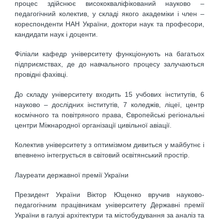
процес здійснює висококваліфікований науково –
педагогічний колектив, у складі якого академіки і член –
кореспонденти НАН України, доктори наук та професори,
кандидати наук і доценти.
Філіали кафедр університету функціонують на багатьох
підприємствах, де до навчального процесу залучаються
провідні фахівці.
До складу університету входить 15 учбових інститутів, 6
науково – дослідних інститутів, 7 коледжів, ліцеї, центр
космічного та повітряного права, Європейські регіональні
центри Міжнародної організації цивільної авіації.
Колектив університету з оптимізмом дивиться у майбутнє і
впевнено інтегрується в світовий освітянський простір.
Лауреати державної премії України
Президент України Віктор Ющенко вручив науково-
педагогічним працівникам університету Державні премії
України в галузі архітектури та містобудування за аналіз та