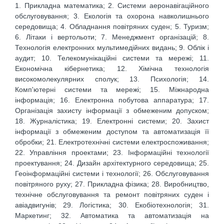
1. Прикладна математика; 2. Системи аеронавігаційного
обслуговування; 3. Екологія та охорона навколишнього
середовища; 4. Обладнання повітряних суден; 5. Туризм;
6. Літаки і вертольоти; 7. Менеджмент організацій; 8.
Технологія електронних мультимедійних видань; 9. Облік і
аудит; 10. Телекомунікаційні системи та мережі; 11.
Економічна кібернетика; 12. Хімічна технологія
високомолекулярних сполук; 13. Психологія; 14.
Комп'ютерні системи та мережі; 15. Міжнародна
інформація; 16. Електронна побутова аппаратура; 17.
Організація захисту інформації з обмеженим допуском;
18. Журналістика; 19. Електронні системи; 20. Захист
інформації з обмеженим доступом та автоматизація її
обробки; 21. Електротехнічні системи електроспоживання;
22. Управління проектами; 23. Інформаційні технології
проектування; 24. Дизайн архітектурного середовища; 25.
Геоінформаційні системи і технології; 26. Обслуговування
повітряного руху; 27. Прикладна фізика; 28. Виробництво,
технічне обслуговування та ремонт повітряних суден і
авіадвигунів; 29. Логістика; 30. Екобіотехнологія; 31.
Маркетинг; 32. Автоматика та автоматизація на