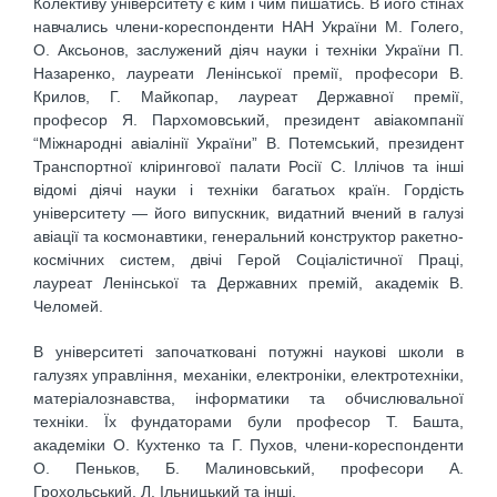
Колективу університету є ким і чим пишатись. В його стінах
навчались члени-кореспонденти НАН України М. Голего,
О. Аксьонов, заслужений діяч науки і техніки України П.
Назаренко, лауреати Ленінської премії, професори В.
Крилов, Г. Майкопар, лауреат Державної премії,
професор Я. Пархомовський, президент авіакомпанії
“Міжнародні авіалінії України” В. Потемський, президент
Транспортної клірингової палати Росії С. Iллічов та інші
відомі діячі науки і техніки багатьох країн. Гордість
університету — його випускник, видатний вчений в галузі
авіації та космонавтики, генеральний конструктор ракетно-
космічних систем, двічі Герой Соціалістичної Праці,
лауреат Ленінської та Державних премій, академік В.
Челомей.
В університеті започатковані потужні наукові школи в
галузях управління, механіки, електроніки, електротехніки,
матеріалознавства, інформатики та обчислювальної
техніки. Їх фундаторами були професор Т. Башта,
академіки О. Кухтенко та Г. Пухов, члени-кореспонденти
О. Пеньков, Б. Малиновський, професори А.
Грохольський, Л. Iльницький та інші.