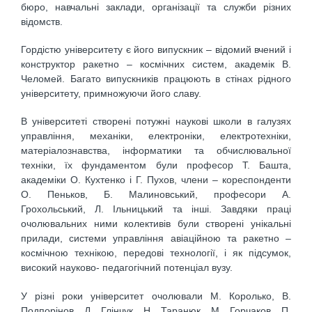
бюро, навчальні заклади, організації та служби різних
відомств.
Гордістю університету є його випускник – відомий вчений і
конструктор ракетно – космічних систем, академік В.
Челомей. Багато випускників працюють в стінах рідного
університету, примножуючи його славу.
В університеті створені потужні наукові школи в галузях
управління, механіки, електроніки, електротехніки,
матеріалознавства, інформатики та обчислювальної
техніки, їх фундаментом були професор Т. Башта,
академіки О. Кухтенко і Г. Пухов, члени – кореспонденти
О. Пеньков, Б. Малиновський, професори А.
Грохольський, Л. Ільницький та інші. Завдяки праці
очолювальних ними колективів були створені унікальні
прилади, системи управління авіаційною та ракетно –
космічною технікою, передові технології, і як підсумок,
високий науково- педагогічний потенціал вузу.
У різні роки університет очолювали М. Королько, В.
Подпорінов, Д. Глінчук, Н. Таранюк, М. Горчаков, П.