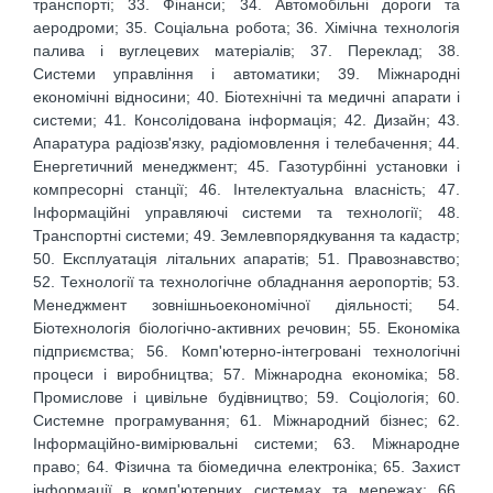
транспорті; 33. Фінанси; 34. Автомобільні дороги та
аеродроми; 35. Соціальна робота; 36. Хімічна технологія
палива і вуглецевих матеріалів; 37. Переклад; 38.
Системи управління і автоматики; 39. Міжнародні
економічні відносини; 40. Біотехнічні та медичні апарати і
системи; 41. Консолідована інформація; 42. Дизайн; 43.
Апаратура радіозв'язку, радіомовлення і телебачення; 44.
Енергетичний менеджмент; 45. Газотурбінні установки і
компресорні станції; 46. Інтелектуальна власність; 47.
Інформаційні управляючі системи та технології; 48.
Транспортні системи; 49. Землевпорядкування та кадастр;
50. Експлуатація літальних апаратів; 51. Правознавство;
52. Технології та технологічне обладнання аеропортів; 53.
Менеджмент зовнішньоекономічної діяльності; 54.
Біотехнологія біологічно-активних речовин; 55. Економіка
підприємства; 56. Комп'ютерно-інтегровані технологічні
процеси і виробництва; 57. Міжнародна економіка; 58.
Промислове і цивільне будівництво; 59. Соціологія; 60.
Cистемне програмування; 61. Міжнародний бізнес; 62.
Інформаційно-вимірювальні системи; 63. Міжнародне
право; 64. Фізична та біомедична електроніка; 65. Захист
інформації в комп'ютерних системах та мережах; 66.