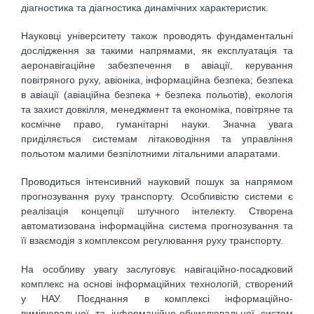
діагностика та діагностика динамічних характеристик.
Науковці університету також проводять фундаментальні
дослідження за такими напрямами, як експлуатація та
аеронавігаційне забезпечення в авіації, керування
повітряного руху, авіоніка, інформаційна безпека; безпека
в авіації (авіаційна безпека + безпека польотів), екологія
та захист довкілля, менеджмент та економіка, повітряне та
космічне право, гуманітарні науки. Значна увага
приділяється системам літаководіння та управління
польотом малими безпілотними літальними апаратами.
Проводиться інтенсивний науковий пошук за напрямом
прогнозування руху транспорту. Особливістю системи є
реалізація концепції штучного інтелекту. Створена
автоматизована інформаційна система прогнозування та
її взаємодія з комплексом регулювання руху транспорту.
На особливу увагу заслуговує навігаційно-посадковий
комплекс на основі інформаційних технологій, створений
у НАУ. Поєднання в комплексі інформаційно-
вимірювальної та інформаційно-обчислювальної систем