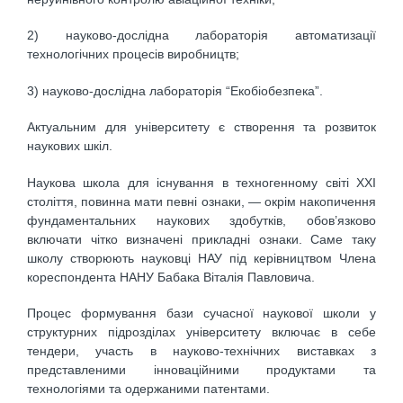
2) науково-дослідна лабораторія автоматизації
технологічних процесів виробництв;
3) науково-дослідна лабораторія “Екобіобезпека”.
Актуальним для університету є створення та розвиток
наукових шкіл.
Наукова школа для існування в техногенному світі XXI
століття, повинна мати певні ознаки, — окрім накопичення
фундаментальних наукових здобутків, обов’язково
включати чітко визначені прикладні ознаки. Саме таку
школу створюють науковці НАУ під керівництвом Члена
кореспондента НАНУ Бабака Віталія Павловича.
Процес формування бази сучасної наукової школи у
структурних підрозділах університету включає в себе
тендери, участь в науково-технічних виставках з
представленими інноваційними продуктами та
технологіями та одержаними патентами.