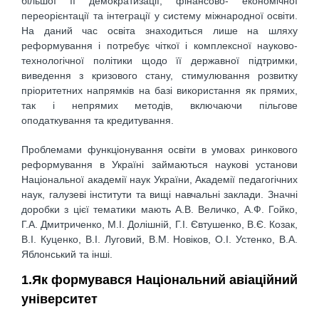
більшої її демократизації, фінансово- економічної
переорієнтації та інтеграції у систему міжнародної освіти.
На даний час освіта знаходиться лише на шляху
реформування і потребує чіткої і комплексної науково-
технологічної політики щодо її державної підтримки,
виведення з кризового стану, стимулювання розвитку
пріоритетних напрямків на базі використання як прямих,
так і непрямих методів, включаючи пільгове
оподаткування та кредитування.
Проблемами функціонування освіти в умовах ринкового
реформування в Україні займаються наукові установи
Національної академії наук України, Академії педагогічних
наук, галузеві інститути та вищі навчальні заклади. Значні
доробки з цієї тематики мають А.В. Величко, А.Ф. Гойко,
Г.А. Дмитриченко, М.І. Долішній, Г.І. Євтушенко, В.Є. Козак,
В.І. Куценко, В.І. Луговий, В.М. Новіков, О.І. Устенко, В.А.
Яблонський та інші.
1.Як формувався Національний авіаційний
університет