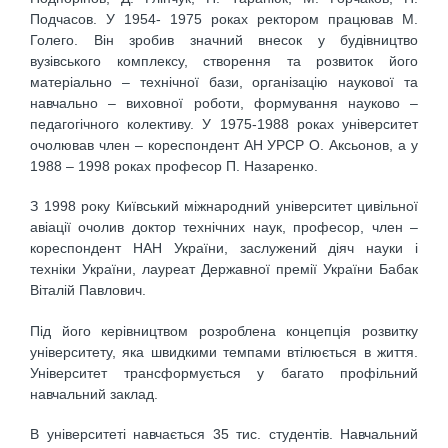
Подчасов. У 1954- 1975 роках ректором працював М.
Голего. Він зробив значний внесок у будівництво
вузівського комплексу, створення та розвиток його
матеріально – технічної бази, організацію наукової та
навчально – виховної роботи, формування науково –
педагогічного колективу. У 1975-1988 роках університет
очолював член – кореспондент АН УРСР О. Аксьонов, а у
1988 – 1998 роках професор П. Назаренко.
З 1998 року Київський міжнародний університет цивільної
авіації очолив доктор технічних наук, професор, член –
кореспондент НАН України, заслужений діяч науки і
техніки України, лауреат Державної премії України Бабак
Віталій Павлович.
Під його керівництвом розроблена концепція розвитку
університету, яка швидкими темпами втілюється в життя.
Університет трансформується у багато профільний
навчальний заклад.
В університеті навчається 35 тис. студентів. Навчальний