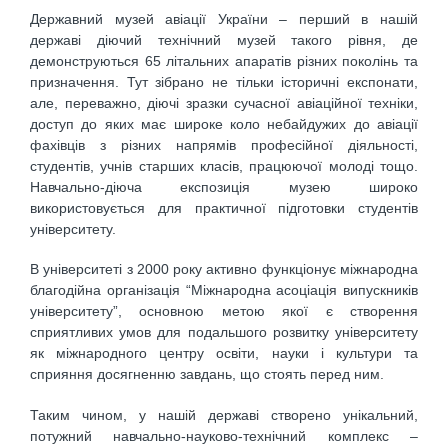
Державний музей авіації України – перший в нашій
державі діючий технічний музей такого рівня, де
демонструються 65 літальних апаратів різних поколінь та
призначення. Тут зібрано не тільки історичні експонати,
але, переважно, діючі зразки сучасної авіаційної техніки,
доступ до яких має широке коло небайдужих до авіації
фахівців з різних напрямів професійної діяльності,
студентів, учнів старших класів, працюючої молоді тощо.
Навчально-діюча експозиція музею широко
використовується для практичної підготовки студентів
університету.
В університеті з 2000 року активно функціонує міжнародна
благодійна організація “Міжнародна асоціація випускників
університету”, основною метою якої є створення
сприятливих умов для подальшого розвитку університету
як міжнародного центру освіти, науки і культури та
сприяння досягненню завдань, що стоять перед ним.
Таким чином, у нашій державі створено унікальний,
потужний навчально-науково-технічний комплекс –