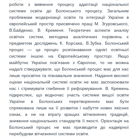
роботи з вивчення процесу адаптації національної
системи освіти до Болонського процесу. Загальним
проблемам модернізації освіти та інтеграції України в
європейський простір присвячено праці М. Згуровського,
В.Байденко, В. Кременя. Теоретичні аспекти аналізу
освітніх систем, методика аналітичних порівнянь є
предметом досліджень К. Корсака, В.Зубка. Болонський
процес — це процес розпізнавання однієї освітньої
системи іншою на Європейському просторі. Якщо
майбутнє України пов’язане з Європою, то не можна
надалі стверджувати, що Болонський процес має для нас
лише просвітнє та пізнавальне значення. Надання високої
оцінки національній системі освіти не має заспокоювати
нас і стримувати глибинне її реформування. В. Кремень
підкреслює, що водночас участь системи вищої освіти
України в Болонських перетвореннях має бути
спрямована лише на її розвиток і набуття нових якісних
ознак, а не на втрату кращих вітчизняних традицій,
зниження національних стандартів її якості. Орієнтація на
Болонський процес не має призводити до надмірної
перебудови вітчизняної системи освіти.