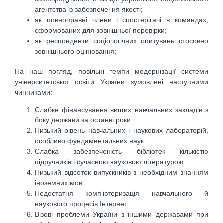
агентства із забезпечення якості;
як повноправні члени і спостерігачі в командах,
сформованих для зовнішньої перевірки;
як респонденти соціологічних опитувань стосовно
зовнішнього оцінювання;
На наш погляд, повільні темпи модернізації системи
університетської освіти України зумовлені наступними
чинниками:
Слабке фінансування вищих навчальних закладів з
боку держави за останні роки.
Низький рівень навчальних і наукових лабораторій,
особливо фундаментальних наук.
Слабка забезпеченість бібліотек кількістю
підручників і сучасною науковою літературою.
Низький відсоток випускників з необхідним знанням
іноземних мов.
Недостатня комп’ютеризація навчального й
наукового процесів Інтернет.
Візові проблеми України з іншими державами при