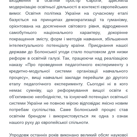
входження в освітній простір Європи, здійснила
модернізацію освітньої діяльності в контексті європейських
вимог. Освітня політика України на сучасному етапі
базується на принципах демократизації та гуманізму,
орієнтована на досягнення світового рівня, відродження
самобутнього національного характеру, докорінне
покращення змісту, форм і методів навчання, збільшення
інтелектуального потенціалу країни. Приєднання нашої
держави до Болонської угоди стало поштовхом для низки
реформ в освітній галузі. Так, працюючи над реалізацією
наказу «Про проведення педагогічного експерименту з
кредитно-модульної системи організації навчального
процесу», вищі навчальні заклади перейшли до другого
етапу педагогічного експерименту. Сьогодні ні в кого
немає сумніву, що реформування вищої освіти є
об’єктивною необхідністю, та існуючий потенціал освітньої
системи України не повною мірою відповідає якісно новим
потребам суспільства. Саме Болонський процес став
освітнім брендом і використовується як одна з ознак
нашого руху до європейської спільноти.
Упродовж останніх років виконано великий обсяг наукової