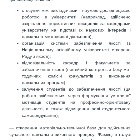
стосунки між викладачами і науково-дослідницькою
роботою в університеті (наприклад, здій­снено
закріплення нормативних дисциплін за кафедрами
університету на підставі їх наукових інтере­сів і
навчально-методичної діяльності);
організація системи забезпечення якості (в
Національному авіаційному університеті створено
Раду з якості);
відповідальність кафедр і факультетів за
забезпечення якості (постійний контроль з боку ме­
тодичних комісій факультетів з виконання
навчальних програм);
залучення студентів до забезпечення якості (ця
робота здійснюється через формування усталеної
мотивації студентів на професійно-орієнтовану
діяльності, а також підвищення ролі студе­нтського
самоврядування);
— створення матеріально-технічної бази для здійснення
сучасного навчально-виховного процесу. Фахівці в галузі