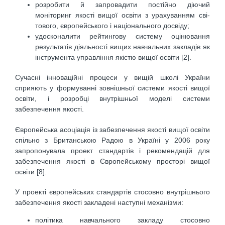
розробити й запровадити постійно діючий
моніторинг якості вищої освіти з урахуванням сві­
тового, європейського і національного досвіду;
удосконалити рейтингову систему оцінювання
результатів діяльності вищих навчальних за­кладів як
інструмента управління якістю вищої освіти [2].
Сучасні інноваційні процеси у вищій школі України
сприяють у формуванні зовнішньої системи якості вищої
освіти, і розробці внутрішньої моделі системи
забезпечення якості.
Європейська асоціація із забезпечення якості вищої освіти
спільно з Британською Радою в Україні у 2006 року
запропонувала проект стандартів і рекомендацій для
забезпечення якості в Євро­пейському просторі вищої
освіти [8].
У проекті європейських стандартів стосовно внутрішнього
забезпечення якості закладені на­ступні механізми:
політика навчального закладу стосовно