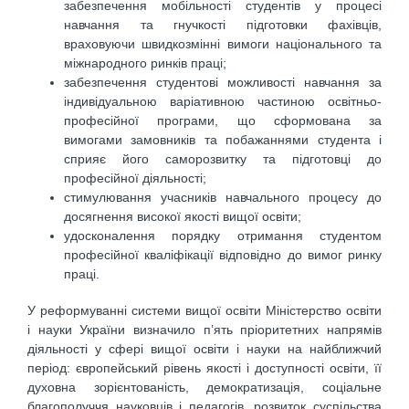
забезпечення мобільності студентів у процесі
навчання та гнучкості підготовки фахівців,
враховуючи швидкозмінні вимоги національного та
міжнародного ринків праці;
забезпечення студентові можливості навчання за
індивідуальною варіативною частиною освітньо-
професійної програми, що сформована за
вимогами замовників та побажаннями студента і
сприяє його саморозвитку та підготовці до
професійної діяльності;
стимулювання учасників навчального процесу до
досягнення високої якості вищої освіти;
удосконалення порядку отримання студентом
професійної кваліфікації відповідно до вимог ринку
праці.
У реформуванні системи вищої освіти Міністерство освіти
і науки України визначило п’ять пріоритетних напрямів
діяльності у сфері вищої освіти і науки на найближчий
період: європейський рівень якості і доступності освіти, її
духовна зорієнтованість, демократизація, соціальне
благополуччя науковців і педагогів, розвиток суспільства