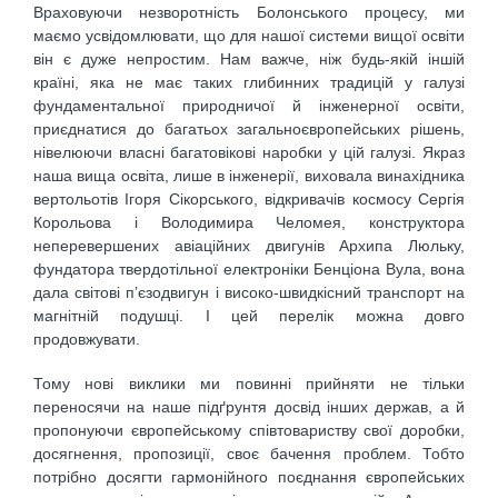
Враховуючи незворотність Болонського процесу, ми
маємо усвідомлювати, що для нашої сис­теми вищої освіти
він є дуже непростим. Нам важче, ніж будь-якій іншій
країні, яка не має таких гли­бинних традицій у галузі
фундаментальної природничої й інженерної освіти,
приєднатися до багатьох загальноєвропейських рішень,
нівелюючи власні багатовікові наробки у цій галузі. Якраз
наша вища освіта, лише в інженерії, виховала винахідника
вертольотів Ігоря Сікорського, відкривачів космосу Сергія
Корольова і Володимира Челомея, конструктора
неперевершених авіаційних двигунів Архипа Люльку,
фундатора твердотільної електроніки Бенціона Вула, вона
дала світові п’єзодвигун і високо-швидкісний транспорт на
магнітній подушці. І цей перелік можна довго
продовжувати.
Тому нові виклики ми повинні прийняти не тільки
переносячи на наше підґрунтя досвід інших держав, а й
пропонуючи європейському співтовариству свої доробки,
досягнення, пропозиції, своє ба­чення проблем. Тобто
потрібно досягти гармонійного поєднання європейських