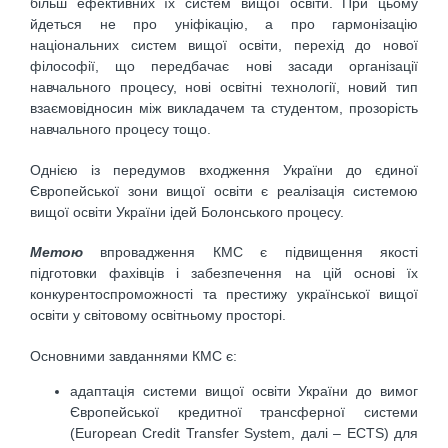
більш ефективних їх систем вищої освіти. При цьому
йдеться не про уніфікацію, а про гармонізацію
національних систем вищої освіти, перехід до нової
філософії, що передбачає нові засади організації
навчального процесу, нові освітні технології, новий тип
взаємовідносин між викладачем та студентом, прозорість
навчального процесу тощо.
Однією із передумов входження України до єдиної
Європейської зони вищої освіти є реалізація системою
вищої освіти України ідей Болонського процесу.
Метою
впровадження КМС є підвищення якості
підготовки фахівців і забезпечення на цій основі їх
конкурентоспроможності та престижу української вищої
освіти у світовому освітньому просторі.
Основними завданнями КМС є:
адаптація системи вищої освіти України до вимог
Європейської кредитної трансферної системи
(European Credit Transfer System, далі – ECTS) для