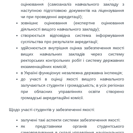
оцінювання (самоаналіз навчального за­кладу з
наступною підготовкою документів на ліцензування
чи при проведенні акредитації);
зовнішнє оцінювання (експертне оцінювання
діяльності вищого навчального закладу);
створюється відповідна система інформування
суспільства про результати акредитації;
здійснюється внутрішня оцінка забезпечення якості
вищих навчальних закладів через систе­му
ректорських контрольних робіт і систему державних
екзаменаційних комісій;
в Україні функціонує незалежна державна інспекція;
до участі в оцінці якості вищого навчального
залучаються студенти і громадськість; в усіх ре­гіонах
при обласних управліннях освіти створено
громадські акредитаційні комісії.
Щодо участі студентів у забезпеченні якості:
залучені такі аспекти системи забезпечення якості:
як представники органів студентського
самоврядування в складі управління національного