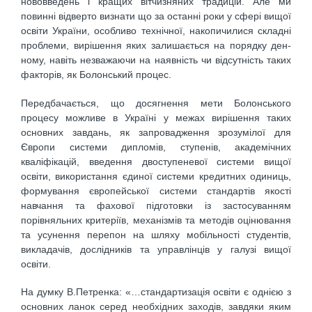
нововведень і кращих вітчизняних традицій. Але ми
повинні відверто визнати що за останні роки у сфері вищої
освіти Украї­ни, особливо технічної, накопичилися складні
проблеми, вирішення яких залишається на порядку ден­
ному, навіть незважаючи на наявність чи відсутність таких
факторів, як Болонський процес.
Передбачається, що досягнення мети Болонського
процесу можливе в Україні у межах вирі­шення таких
основних завдань, як запровадження зрозумілої для
Європи системи дипломів, ступенів, академічних
кваліфікацій, введення двоступеневої системи вищої
освіти, використання єдиної систе­ми кредитних одиниць,
формування європейської системи стандартів якості
навчання та фахової під­готовки із застосуванням
порівняльних критеріїв, механізмів та методів оцінювання
та усунення перепон на шляху мобільності студентів,
викладачів, дослідників та управлінців у галузі вищої
освіти.
На думку В.Петренка: «…стандартизація освіти є однією з
основних ланок серед необхідних за­ходів, завдяки яким