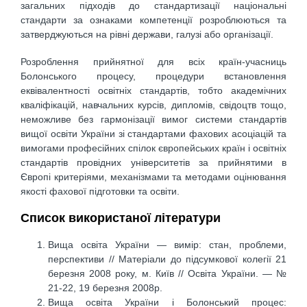
загальних підходів до стандартизації національні
стандарти за ознаками компетенції розроблюються та
затверджуються на рівні держави, галузі або організації.
Розроблення прийнятної для всіх країн-учасниць
Болонського процесу, процедури встанов­лення
еквівалентності освітніх стандартів, тобто академічних
кваліфікацій, навчальних курсів, дипло­мів, свідоцтв тощо,
неможливе без гармонізації вимог системи стандартів
вищої освіти України зі стандартами фахових асоціацій та
вимогами професійних спілок європейських країн і освітніх
станда­ртів провідних університетів за прийнятими в
Європі критеріями, механізмами та методами оцінюван­ня
якості фахової підготовки та освіти.
Список використаної літератури
Вища освіта України — вимір: стан, проблеми,
перспективи // Матеріали до підсумкової колегії 21
березня 2008 року, м. Київ // Освіта України. — №
21-22, 19 березня 2008р.
Вища освіта України і Болонський процес: