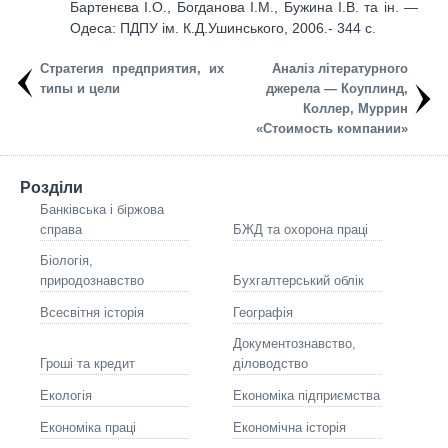
Бартенєва І.О., Богданова І.М., Бужина І.В. та ін. —
Одеса: ПДПУ ім. К.Д.Ушинського, 2006.- 344 с.
Стратегия предприятия, их
Аналіз літературного
типы и цели
джерела — Коуплинд,
Коллер, Муррин
«Стоимость компании»
Розділи
Банківська і біржова
справа
БЖД та охорона праці
Біологія,
природознавство
Бухгалтерський облік
Всесвітня історія
Географія
Документознавство,
Гроші та кредит
діловодство
Екологія
Економіка підприємства
Економіка праці
Економічна історія