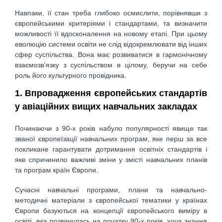
Навпаки, її стан треба глибоко осмислити, порівнявши з
європейськими критеріями і стандартами, та визначити
можливості її вдосконалення на новому етапі. При цьому
еволюцію системи освіти не слід відокремлювати від інших
сфер суспільства. Вона має розвиватися в гармонічному
взаємозв’язку з суспільством в цілому, беручи на себе
роль його культурного провідника.
1. Впровадження європейських стандартів
у авіаційних вищих навчальних закладах
Починаючи з 90-х років набуло популярності явище так
званої європеїзації навчальних про­грам, яке перш за все
покликане гарантувати дотримання освітніх стандартів і
яке спричинило важливі зміни у змісті навчальних планів
та програм країн Європи.
Сучасні навчальні програми, плани та навчально-
методичні матеріали з європейської темати­ки у країнах
Європи базуються на концепції європейського виміру в
освіті, яка розвинулась на початку 90-х років, хоча знання