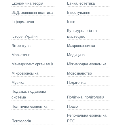
Економічна теорія
Етика, естетика
ЗЕД, зовнішня політика
Інвестування
Інформатика
Інше
Культурологія та
Історія України
мистецтво
Літературa
Макроекономіка
Маркетинг
Медицина
Менеджмент організації
Міжнародна економіка
Мікроекономіка
Мовознавство
Музика
Педагогіка
Податки, податкова
система
Політика, політологія
Політична економіка
Право
Регіональна економіка,
Психологія
РПС