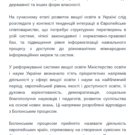
державної та інших форм власності.
На сучасному етапі розвиток вищої освіти в Україні слід
розглядати у контексті тенденцій інтеграції в Європейське
співтовариство, що потребує структурних перетворень в
усій системі, чіткої законодавчої і нормативно-правової
баз, та підвищення рівня інформатизації навчального
процесу з доступом до різноманітних міжнародних
інформаційних мереж та систем.
У реформуванні системи вищої освіти Міністерство освіти
і науки України визначило п’ять пріоритетних напрямів
діяльності у сфері вищої освіти і науки на найближчий
період: європейський рівень якості і доступності освіти, її
духовна зорієнтованість, демократизація, соціальне
благополуччя науковців і педагогів, розвиток суспільства
на основі нових знань. Ці напрямки розроблені відповідно
з Болонським процесом.
Болонським процесом прийнято називати діяльність
європейських країн, спрямовану на створення сумісних та