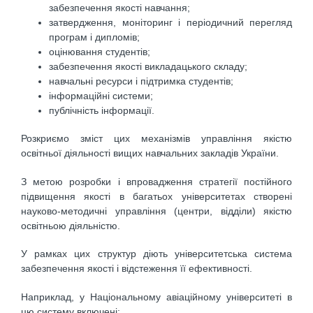
забезпечення якості навчання;
затвердження, моніторинг і періодичний перегляд
програм і дипломів;
оцінювання студентів;
забезпечення якості викладацького складу;
навчальні ресурси і підтримка студентів;
інформаційні системи;
публічність інформації.
Розкриємо зміст цих механізмів управління якістю
освітньої діяльності вищих навчальних за­кладів України.
З метою розробки і впровадження стратегії постійного
підвищення якості в багатьох універси­тетах створені
науково-методичні управління (центри, відділи) якістю
освітньою діяльністю.
У рамках цих структур діють університетська система
забезпечення якості і відстеження її ефективності.
Наприклад, у Національному авіаційному університеті в
цю систему включені: