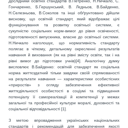
Дослідники освітніх стандартів В.Петренко, Н.Ничкало, С.
Гончаренко, Б.Гершунський, В. Лєдньов, В.Байденко,
Н.Селезньова, В.Соколов та інші обґрунтовано дійшли
висновку, що освітній стандарт, який відображає цілі
функціонування та розвитку освітньої системи, є
сукупністю соціальних норм-вимог до рів­ня освіченості,
підготовленості випускника, власне до освітньої системи.
Н.Ничкало наголошує, що норма­тивність стандарту
полягає в чіткому, детальному окресленні результатів
навчання й виховання (як на рівні змісту освіти, так і на
рівні вимог до підготовки учнів)[4]. Аналогічну думку
висловлює В.Байденко: освітній стандарт як соціальна
норма життєздатний тільки завдяки своїй спрямованості
на результати на­вчання — характеристики особистісних
«приростів» з огляду забезпечення ефективної
життєдіяльності осо­бистості в соціумі та підвищення
потенціалу її самореалізації й компетенції у межах
загальної та професійної культури моралі, духовності та
соціальної відповідальності [1].
З метою впровадження українських національних
стандартів і рекомендацій для забезпечення якості