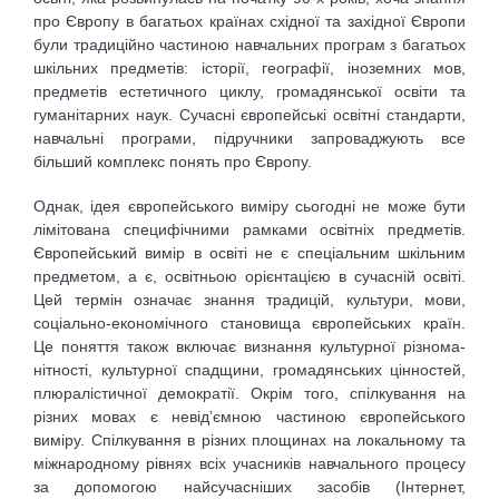
про Європу в багатьох країнах східної та західної Європи
були традиційно час­тиною навчальних програм з багатьох
шкільних предметів: історії, географії, іноземних мов,
предметів естетичного циклу, громадянської освіти та
гуманітарних наук. Сучасні європейські освітні стандарти,
навчальні програми, підручники запроваджують все
більший комплекс понять про Європу.
Однак, ідея європейського виміру сьогодні не може бути
лімітована специфічними рамками освітніх предметів.
Європейський вимір в освіті не є спеціальним шкільним
предметом, а є, освітньою орієнтацією в сучасній освіті.
Цей термін означає знання традицій, культури, мови,
соціально-економічного становища європейських країн.
Це поняття також включає визнання культурної різнома­
нітності, культурної спадщини, громадянських цінностей,
плюралістичної демократії. Окрім того, спіл­кування на
різних мовах є невід’ємною частиною європейського
виміру. Спілкування в різних площинах на локальному та
міжнародному рівнях всіх учасників навчального процесу
за допомогою найсучасніших засобів (Інтернет,