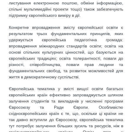
листування електронною поштою, обміни інформацією,
спільні муль­тимедійні проекти тощо) також забезпечують
підтримку європейського виміру в дії.
Конкретне впровадження змісту європейської освіти є
результатом трьох фундаментальних принципів, яких
удержується європейська педагогічна громада:
впровадження міжнародних стандартів освіти; освіта на
основі спільних культурних цінностей, що базуються на
європейських традиціях; осві­та толерантності, поваги до
різності, співробітництва, поваги прав людини та
фундаментальних сво­бод, та розвиток можливостей для
життя в демократичному суспільстві.
Європейська тематика у змісті вищої освіти багатьох
європейських країн ефективно запроваджу­ється шляхом
залучення студентів та викладачів у численні програми
Євросоюзу та Ради Європи. Особ­ливістю
східноєвропейських країн є те, що, оскільки ці країни не
так давно вступили до Євросоюзу, європейська тематика
тут потребує залучення більших зусиль та ресурсів, ніж в