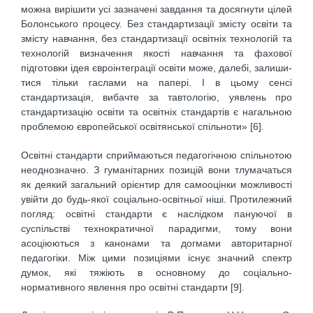
можна вирішити усі зазначені завдання та досягнути цілей
Болонського процесу. Без стандартизації змісту освіти та
змісту навчання, без стандартизації освітніх технологій та
техноло­гій визначення якості навчання та фахової
підготовки ідея євроінтеграції освіти може, далебі, залиши­
тися тільки гаслами на папері. І в цьому сенсі
стандартизація, вибачте за тавтологію, уявлень про
стандартизацію освіти та освітніх стандартів є нагальною
проблемою європейської освітянської спіль­ноти» [6].
Освітні стандарти сприймаються педагогічною спільнотою
неоднозначно. З гуманітарних пози­цій вони тлумачаться
як деякий загальний орієнтир для самооцінки можливості
увійти до будь-якої соціально-освітньої ніші. Протилежний
погляд: освітні стандарти є наслідком пануючої в
суспільстві технократичної парадигми, тому вони
асоціюються з канонами та догмами авторитарної
педагогіки. Між цими позиціями існує значний спектр
думок, які тяжіють в основному до соціально-
нормативного явлення про освітні стандарти [9].