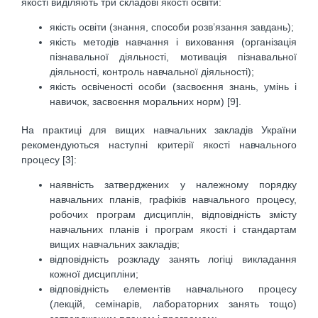
якості виділяють три складові якості освіти:
якість освіти (знання, способи розв’язання завдань);
якість методів навчання і виховання (організація
пізнавальної діяльності, мотивація пізнава­льної
діяльності, контроль навчальної діяльності);
якість освіченості особи (засвоєння знань, умінь і
навичок, засвоєння моральних норм) [9].
На практиці для вищих навчальних закладів України
рекомендуються наступні критерії якості навчального
процесу [3]:
наявність затверджених у належному порядку
навчальних планів, графіків навчального про­цесу,
робочих програм дисциплін, відповідність змісту
навчальних планів і програм якості і стандартам
вищих навчальних закладів;
відповідність розкладу занять логіці викладання
кожної дисципліни;
відповідність елементів навчального процесу
(лекцій, семінарів, лабораторних занять тощо)