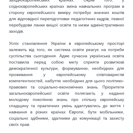
західноєвропейських краї­нах. Окрім того, у
східноєвропейських країнах зміна навчальних програм в
сторону європейського виміру потребує значних коштів
для відповідної перепідготовки педагогічних кадрів, певної
перебудови ланки ви­щої освіти та низки адміністративних
заходів.
Успіх становлення України в європейському просторі
залежить від того, як система освіти реагує на потреби
суспільства сьогодення. Адже сучасна українська освіта
поставила перед собою мету сприя­ти розвиткові
демократичної культури, формуванню, необхідних для
проживання у європейському спів­товаристві
компетентностей, набуттю необхідних для цього політико-
правових та соціально-економічних знань. Пріоритети
загальноєвропейської освіти полягають у наданні
молодому поколінню знань про спільну європейську
спадщину та практичних умінь адаптуватись до життя і
навчання в різних країнах Європи, бути мобільними,
соціально здібними, здатними до комунікації та захисту
своїх прав.