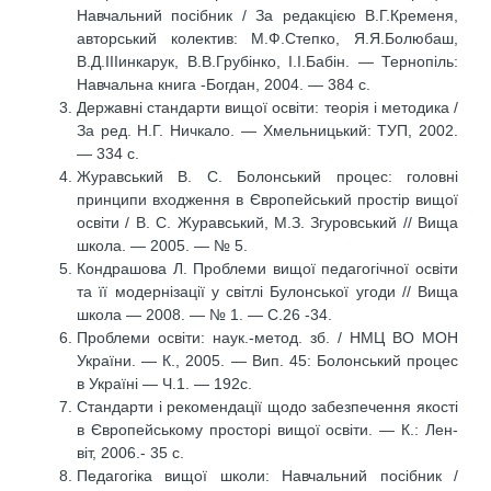
Навчальний посібник / За редакцією В.Г.Кременя,
авторський колектив: М.Ф.Степко, Я.Я.Болюбаш,
В.Д.ІІІинкарук, В.В.Грубінко, І.І.Бабін. — Тернопіль:
Навчальна книга -Богдан, 2004. — 384 с.
Державні стандарти вищої освіти: теорія і методика /
За ред. Н.Г. Ничкало. — Хмельницький: ТУП, 2002.
— 334 с.
Журавський В. С. Болонський процес: головні
принципи входження в Європейський простір вищої
освіти / В. С. Журавський, М.З. Згуровський // Вища
школа. — 2005. — № 5.
Кондрашова Л. Проблеми вищої педагогічної освіти
та її модернізації у світлі Булонської угоди // Вища
школа — 2008. — № 1. — С.26 -34.
Проблеми освіти: наук.-метод. зб. / НМЦ ВО МОН
України. — К., 2005. — Вип. 45: Болонський процес
в Україні — Ч.1. — 192с.
Стандарти і рекомендації щодо забезпечення якості
в Європейському просторі вищої освіти. — К.: Лен-
віт, 2006.- 35 с.
Педагогіка вищої школи: Навчальний посібник /