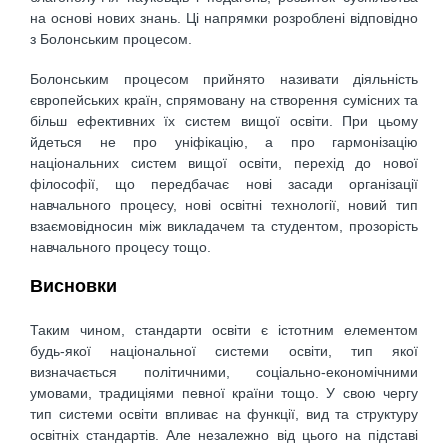
на основі нових знань. Ці напрямки розроблені відповідно
з Болонським процесом.
Болонським процесом прийнято називати діяльність
європейських країн, спрямовану на створення сумісних та
більш ефективних їх систем вищої освіти. При цьому
йдеться не про уніфікацію, а про гармонізацію
національних систем вищої освіти, перехід до нової
філософії, що передбачає нові засади організації
навчального процесу, нові освітні технології, новий тип
взаємовідносин між викладачем та студентом, прозорість
навчального процесу тощо.
Висновки
Таким чином, стандарти освіти є істотним елементом
будь-якої національної системи освіти, тип якої
визначається політичними, соціально-економічними
умовами, традиціями певної країни тощо. У свою чергу
тип системи освіти впливає на функції, вид та структуру
освітніх стандартів. Але незале­жно від цього на підставі