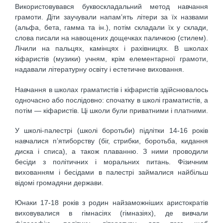
Використовувався буквоскладальний метод навчання
грамоти. Діти заучували напам’ять літери за їх назвами
(альфа, бета, гамма та ін.), потім складали їх у склади,
слова писали на навощених дощечках паличкою (стилем).
Лічили на пальцях, камінцях і рахівницях. В школах
кіфаристів (музики) учням, крім елементарної грамоти,
надавали літературну освіту і естетичне виховання.
Навчання в школах граматистів і кіфаристів здійснювалось
одночасно або послідовно: спочатку в школі граматистів, а
потім — кіфаристів. Ці школи були приватними і платними.
У школі-палестрі (школі боротьби) підлітки 14-16 років
навчалися п’ятиборству (біг, стрибки, боротьба, кидання
диска і списа), а також плаванню. З ними проводили
бесіди з політичних і моральних питань. Фізичним
вихованням і бесідами в палестрі займалися найбільш
відомі громадяни держави.
Юнаки 17-18 років з родин найзаможніших аристократів
виховувалися в гімнасіях (гімназіях), де вивчали