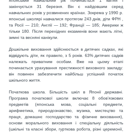
японський навчальний рік починається 1 квітня і
закінчується 31 березня. Він є найдовшим серед
навчальних років у розвинених країнах. Зокрема у 1990 р.
японські школярі навчалися протягом 243 днів, діти ФРН ,
та Росії — 210; Англії — 192; Франції — 185; Америки ж
тільки 180. Після перехідних екзаменів вони мають літні,
зимні та весняні канікули.
Дошкільне виховання здійснюється в дитячих садках, які
відвідують діти, як правило, з 5 років. 63% дитячих садків
належать приватним особам. Вже на цьому етапі
починається урахування престижності виховного закладу:
він повинен забезпечити найбільш успішний початок
шкільного життя.
Початкова школа. Більшість шкіл в Японії державні.
Програма початкової школи включає 8 обов’язкових
предметів (японська мова, соціальні предмети,
арифметика, природознавство, музика, мистецтво та
праця, домашнє господарство та фізичне виховання),
основи морального виховання і спеціальну діяльність
(шкільні та класні збори, гурткова робота, різні церемонії,