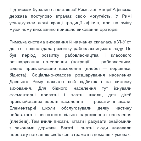
Під тиском бурхливо зростаючої Римської імперії Афінська
держава поступово втрачає свою могутність. У Римі
успадкували деякі кращі традиції афінян, але на зміну
музичному вихованню прийшло виховання ораторів.
Римська система виховання й навчання склалась в УІ-У ст.
до н.е. і відповідала розвитку рабовласницького ладу. Це
був період розвитку рабовласництва і класового
розшарування на-селення (патриції — рабовласники,
вільне привілейоване населення (плебеї — вершники,
біднота). Соціально-класове розшарування населення
Давнього Риму наклало свій відбиток і на систему
виховання. Для бідного населення тут існували
елементарні приватні і платні школи, для дітей
привілейованих верств населення — граматичні школи.
Елементарні школи обслуговували деяку частину
небагатого і незнатного вільно народженого населення
(плебеїв). Там вчили писати, читати і рахувати, знайомили
з законами держави. Багаті і знатні люди надавали
перевагу навчанню своїх синів грамоті в домашніх умовах.