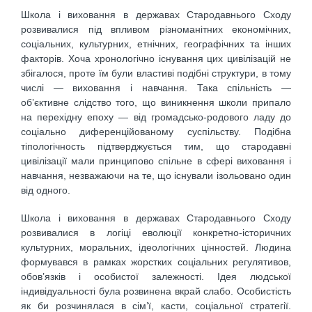
Школа і виховання в державах Стародавнього Сходу
розвивалися під впливом різноманітних економічних,
соціальних, культурних, етнічних, географічних та інших
факторів. Хоча хронологічно існування цих цивілізацій не
збігалося, проте їм були властиві подібні структури, в тому
числі — виховання і навчання. Така спільність —
об’єктивне слідство того, що виникнення школи припало
на перехідну епоху — від громадсько-родового ладу до
соціально диференційованому суспільству. Подібна
тіпологічность підтверджується тим, що стародавні
цивілізації мали принципово спільне в сфері виховання і
навчання, незважаючи на те, що існували ізольовано один
від одного.
Школа і виховання в державах Стародавнього Сходу
розвивалися в логіці еволюції конкретно-історичних
культурних, моральних, ідеологічних цінностей. Людина
формувався в рамках жорстких соціальних регулятивов,
обов’язків і особистої залежності. Ідея людської
індивідуальності була розвинена вкрай слабо. Особистість
як би розчинялася в сім’ї, касти, соціальної стратегії.