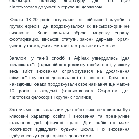
філософію, політику, літературу, для того щоб
підготуватися до участі в керуванні державою.
Юнаки 18-20 років готувалися до військової служби в
групах ефебів, де продовжувалося їх військово-фізичне
виховання. Вони вивчали зброю, морську справу,
фортифікацію, військові статути, закони держави, брали
участь у громадських святах і театральних виставах.
Загалом, у такий спосіб в Афінах утвердилась ідея
«калокагатії» (гармонійного розвитку особистості, у якому
весь зміст виховання спрямовувався на досягнення
фізичної і духовної досконалості в їх єдності). Крім того,
найздібніші юнаки продовжували своє навчання ще майже
10 років в академії (започаткована Сократом для
підготовки філософів і крупних політиків).
Зазначимо, що загальним для обох виховних систем був
класовий характер освіти і виховання та презирливе
ставлення до1 фізичної праці. Діти рабів не мали
можливості відвідувати будь-які школи, і Їх виховання
відбувалось у праці нарівні з дорослими.