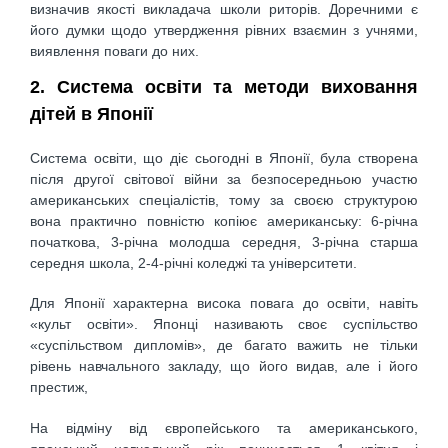
визначив якості викладача школи риторів. Доречними є
його думки щодо утвердження рівних взаємин з учнями,
виявлення поваги до них.
2. Система освіти та методи виховання
дітей в Японії
Система освіти, що діє сьогодні в Японії, була створена
після другої світової війни за безпосередньою участю
американських спеціалістів, тому за своєю структурою
вона практично повністю копіює американську: 6-річна
початкова, 3-річна молодша середня, 3-річна старша
середня школа, 2-4-річні коледжі та університети.
Для Японії характерна висока повага до освіти, навіть
«культ освіти». Японці називають своє суспільство
«суспільством дипломів», де багато важить не тільки
рівень навчального закладу, що його видав, але і його
престиж,
На відміну від європейського та американського,