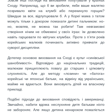
Зовсім інші погляди на виховання побутували у країнах
Сходу. Наприклад, що б ви зробили, якби ваше малятко
позривало квіти на клумбі або перекинуло горщик?
Швидше за все, відлупцювали б. А у Кореї мама з татом
можуть тільки з докором помахати дитині пальчиком: но-
но, мовляв, не можна так робити! Там невгамовні
створіння нічим не обмежені у своїх іграх: їм дозволено
навіть гарцювати по квітучих клумбах. Проте з п’яти років
корейських малюків починають активно привчати до
суворої дисципліни.
Дотепер основою виховання на Сході є культ «синівської
шанобливості». Відповідно до національних традицій,
малюкам прищеплюють повагу до старших і цілковиту
слухняність. Але до методу «лозини» чи «батога»
корейські чи японські батьки, на відміну від українських,
майже не вдаються. Вони виховують дітей на власному
прикладі.
Подібні підходи до виховання сповідують і американці.
Звичайно, набити вдома неслухняне дитя батькам ніхто
не забороняє. Але якщо дитина ненароком пожаліється