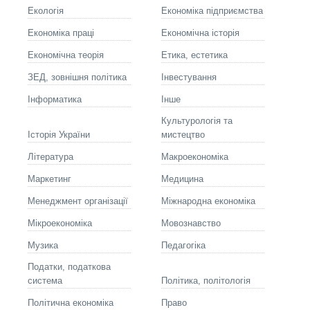
Екологія
Економіка підприємства
Економіка праці
Економічна історія
Економічна теорія
Етика, естетика
ЗЕД, зовнішня політика
Інвестування
Інформатика
Інше
Культурологія та
Історія України
мистецтво
Літературa
Макроекономіка
Маркетинг
Медицина
Менеджмент організації
Міжнародна економіка
Мікроекономіка
Мовознавство
Музика
Педагогіка
Податки, податкова
система
Політика, політологія
Політична економіка
Право