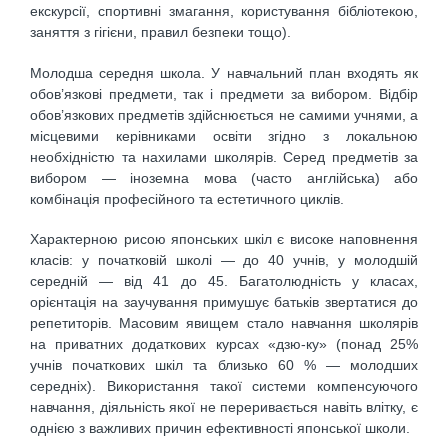
екскурсії, спортивні змагання, користування бібліотекою,
заняття з гігієни, правил безпеки тощо).
Молодша середня школа. У навчальний план входять як
обов’язкові предмети, так і предмети за вибором. Відбір
обов’язкових предметів здійснюється не самими учнями, а
місцевими керівниками освіти згідно з локальною
необхідністю та нахилами школярів. Серед предметів за
вибором — іноземна мова (часто англійська) або
комбінація професійного та естетичного циклів.
Характерною рисою японських шкіл є високе наповнення
класів: у початковій школі — до 40 учнів, у молодшій
середній — від 41 до 45. Багатолюдність у класах,
орієнтація на заучування примушує батьків звертатися до
репетиторів. Масовим явищем стало навчання школярів
на приватних додаткових курсах «дзю-ку» (понад 25%
учнів початкових шкіл та близько 60 % — молодших
середніх). Використання такої системи компенсуючого
навчання, діяльність якої не переривається навіть влітку, є
однією з важливих причин ефективності японської школи.