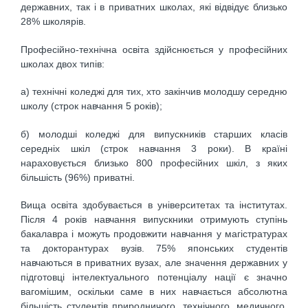
державних, так і в приватних школах, які відвідує близько
28% школярів.
Професійно-технічна освіта здійснюється у професійних
школах двох типів:
а) технічні коледжі для тих, хто закінчив молодшу середню
школу (строк навчання 5 років);
б) молодші коледжі для випускників старших класів
середніх шкіл (строк навчання 3 роки). В країні
нараховується близько 800 професійних шкіл, з яких
більшість (96%) приватні.
Вища освіта здобувається в університетах та інститутах.
Після 4 років навчання випускники отримують ступінь
бакалавра і можуть продовжити навчання у магістратурах
та докторантурах вузів. 75% японських студентів
навчаються в приватних вузах, але значення державних у
підготовці інтелектуального потенціалу нації є значно
вагомішим, оскільки саме в них навчається абсолютна
більшість студентів природничого, технічного, медичного,