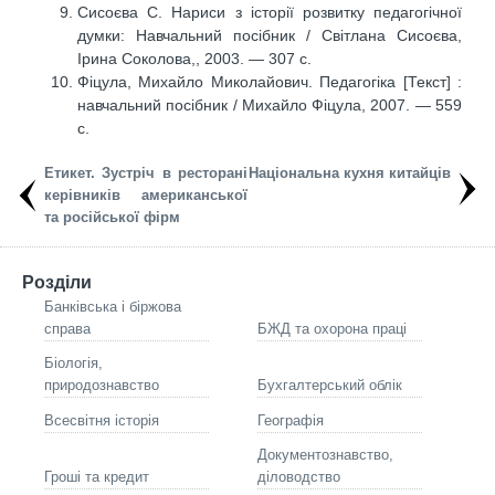
Сисоєва С. Нариси з історії розвитку педагогічної
думки: Навчальний посібник / Світлана Сисоєва,
Ірина Соколова,, 2003. — 307 с.
Фіцула, Михайло Миколайович. Педагогіка [Текст] :
навчальний посібник / Михайло Фіцула, 2007. — 559
с.
Етикет. Зустріч в ресторані
Національна кухня китайців
керівників американської
та російської фірм
Розділи
Банківська і біржова
справа
БЖД та охорона праці
Біологія,
природознавство
Бухгалтерський облік
Всесвітня історія
Географія
Документознавство,
Гроші та кредит
діловодство