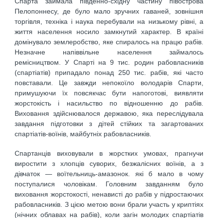
Спарта займала південно-східну частину півострова
Пелопоннесу, де було мало зручних гаваней, зовнішня
торгівля, техніка і наука перебували на низькому рівні, а
життя населення носило замкнутий характер. В країні
домінувало землеробство, яке спиралось на працю рабів.
Незначне напіввільне населення займалось
ремісництвом. У Спарті на 9 тис. родин рабовласників
(спартіатів) припадало понад 250 тис. рабів, які часто
повставали. Це завжди непокоїло володарів Спарти,
примушуючи їх повсякчас бути напоготові, виявляти
жорстокість і насильство по відношенню до рабів.
Виховання здійснювалося державою, яка переслідувала
завдання підготовки з дітей стійких та загартованих
спартіатів-воїнів, майбутніх рабовласників.
Спартанців виховували в жорстких умовах, прагнучи
виростити з хлопців суворих, безжалісних воїнів, а з
дівчаток — воїтельниць-амазонок. які б мало в чому
поступалися чоловікам. Головним завданням було
виховання жорстокості, ненависті до рабів у підростаючих
рабовласників. З цією метою вони брали участь у криптіях
(нічних облавах на рабів), коли загін молодих спартіатів