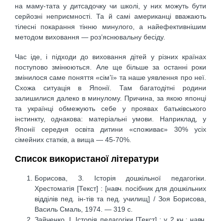
на маму-тата у дитсадочку чи школі, у них можуть бути
серйозні неприємності. Та й самі американці вважають
тілесні покарання тінню минулого, а найефективнішим
методом виховання — роз’яснювальну бесіду.
Час іде, і підходи до виховання дітей у різних країнах
поступово змінюються. Але ще більше за останні роки
змінилося саме поняття «сім’ї» та наше уявлення про неї.
Схожа ситуація в Японії. Там багатодітні родини
залишилися далеко в минулому. Причина, за якою японці
та українці обмежують себе у проявах батьківського
інстинкту, однакова: матеріальні умови. Наприклад, у
Японії середня освіта дитини «споживає» 30% усіх
сімейних статків, а вища — 45-70%.
Список використаної літератури
Борисова, З. Історія дошкільної педагогіки.
Хрестоматія [Текст] : [навч. посібник для дошкільних
відділів пед. ін-тів та пед. училищ] / Зоя Борисова,
Василь Смаль, 1974. — 319 с.
Зайченко, І. Історія педагогіки [Текст] : у 2 кн.: навч.