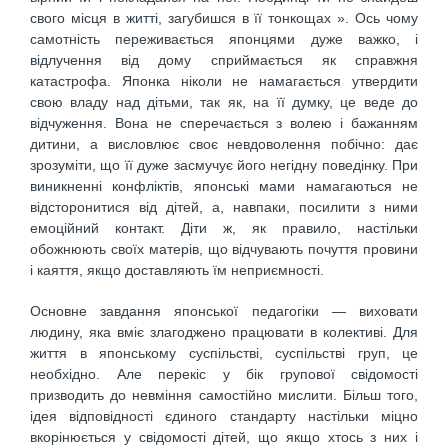
свого місця в житті, загубишся в її тонкощах ». Ось чому
самотність переживається японцями дуже важко, і
відлучення від дому сприймається як справжня
катастрофа. Японка ніколи не намагається утвердити
свою владу над дітьми, так як, на її думку, це веде до
відчуження. Вона не сперечається з волею і бажанням
дитини, а висловлює своє невдоволення побічно: дає
зрозуміти, що її дуже засмучує його негідну поведінку. При
виникненні конфліктів, японські мами намагаються не
відсторонитися від дітей, а, навпаки, посилити з ними
емоційний контакт. Діти ж, як правило, настільки
обожнюють своїх матерів, що відчувають почуття провини
і каяття, якщо доставляють їм неприємності.
Основне завдання японської педагогіки — виховати
людину, яка вміє злагоджено працювати в колективі. Для
життя в японському суспільстві, суспільстві груп, це
необхідно. Але перекіс у бік групової свідомості
призводить до невміння самостійно мислити. Більш того,
ідея відповідності єдиного стандарту настільки міцно
вкорінюється у свідомості дітей, що якщо хтось з них і