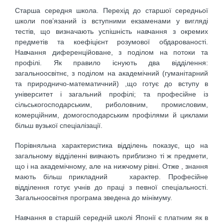
Старша середня школа. Перехід до старшої середньої
школи пов’язаний із вступними екзаменами у вигляді
тестів, що визначають успішність навчання з окремих
предметів та коефіцієнт розумової обдарованості.
Навчання диференційоване, з поділом на потоки та
профілі. Як правило існують два відділення:
загальноосвітнє, з поділом на академічний (гуманітарний
та природничо-математичний) ,що готує до вступу в
університет і загальний профілі; та професійне із
сільськогосподарським, риболовним, промисловим,
комерційним, домогосподарським профілями й циклами
більш вузької спеціалізації.
Порівняльна характеристика відділень показує, що на
загальному відділенні вивчають приблизно ті ж предмети,
що і на академічному, але на нижчому рівні. Отже , знання
мають більш прикладний характер. Професійне
відділення готує учнів до праці з певної спеціальності.
Загальноосвітня програма зведена до мінімуму.
Навчання в старшій середній школі Японії є платним як в