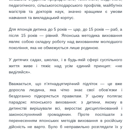
педагогічного, сільськогосподарського профілів, майбутніх
магістрів та докторів наук, значно кращими є умови
навчання та викладацький корпус.
Для японців дитина до 5 років — цар, до 15 років — раб, а
після 15 років — рівний. Японська методика виховання
являє собою складну роботу над вихованням молодшого
покоління, яка не обмежується лише родиною.
У дитячих садах, школах, і в будь-якій сфері суспільного
життя живе і тяжіє над усім єдиний принцип: «не
виділяйся».
Вважається, що п’ятнадцятирічний підліток — це вже
доросла людина, яка чітко знає свої обов’язки і
бездоганно підкоряється правилам. У цьому полягає
парадокс японського виховання: з дитини, якому в
дитинстві вирішували всі, виростає дисциплінований і
законослухняний громадянин. Проте поспішати з
перенесенням японських методів виховання в російську
дійсність не варто. Було б неправильно розглядати їх у