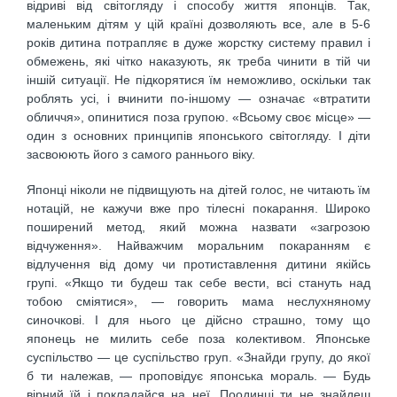
відриві від світогляду і способу життя японців. Так,
маленьким дітям у цій країні дозволяють все, але в 5-6
років дитина потрапляє в дуже жорстку систему правил і
обмежень, які чітко наказують, як треба чинити в тій чи
іншій ситуації. Не підкорятися їм неможливо, оскільки так
роблять усі, і вчинити по-іншому — означає «втратити
обличчя», опинитися поза групою. «Всьому своє місце» —
один з основних принципів японського світогляду. І діти
засвоюють його з самого раннього віку.
Японці ніколи не підвищують на дітей голос, не читають їм
нотацій, не кажучи вже про тілесні покарання. Широко
поширений метод, який можна назвати «загрозою
відчуження». Найважчим моральним покаранням є
відлучення від дому чи протиставлення дитини якійсь
групі. «Якщо ти будеш так себе вести, всі стануть над
тобою сміятися», — говорить мама неслухняному
синочкові. І для нього це дійсно страшно, тому що
японець не милить себе поза колективом. Японське
суспільство — це суспільство груп. «Знайди групу, до якої
б ти належав, — проповідує японська мораль. — Будь
вірний їй і покладайся на неї. Поодинці ти не знайдеш