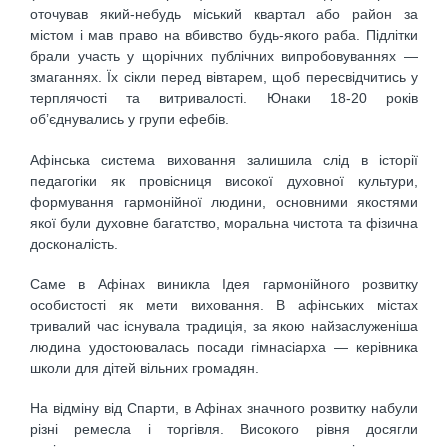
оточував який-небудь міський квартал або район за
містом і мав право на вбивство будь-якого раба. Підлітки
брали участь у щорічних публічних випробовуваннях —
змаганнях. Їх сікли перед вівтарем, щоб пересвідчитись у
терплячості та витривалості. Юнаки 18-20 років
об’єднувались у групи ефебів.
Афінська система виховання залишила слід в історії
педагогіки як провісниця високої духовної культури,
формування гармонійної людини, основними якостями
якої були духовне багатство, моральна чистота та фізична
досконалість.
Саме в Афінах виникла Ідея гармонійного розвитку
особистості як мети виховання. В афінських містах
тривалий час існувала традиція, за якою найзаслуженіша
людина удостоювалась посади гімнасіарха — керівника
школи для дітей вільних громадян.
На відміну від Спарти, в Афінах значного розвитку набули
різні ремесла і торгівля. Високого рівня досягли