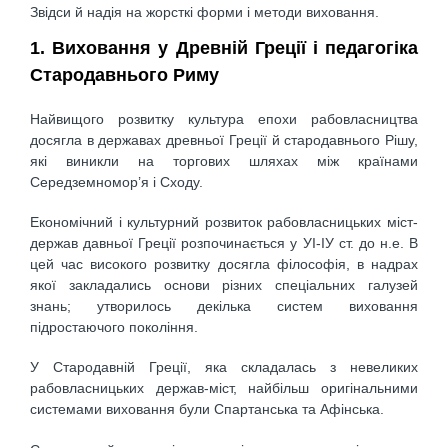
Звідси й надія на жорсткі форми і методи виховання.
1. Виховання у Древній Греції і педагогіка
Стародавнього Риму
Найвищого розвитку культура епохи рабовласництва
досягла в державах древньої Греції й стародавнього Рішу,
які виникли на торгових шляхах між країнами
Середземномор’я і Сходу.
Економічний і культурний розвиток рабовласницьких міст-
держав давньої Греції розпочинається у УІ-ІУ ст. до н.е. В
цей час високого розвитку досягла філософія, в надрах
якої закладались основи різних спеціальних галузей
знань; утворилось декілька систем виховання
підростаючого покоління.
У Стародавній Греції, яка складалась з невеликих
рабовласницьких держав-міст, найбільш оригінальними
системами виховання були Спартанська та Афінська.