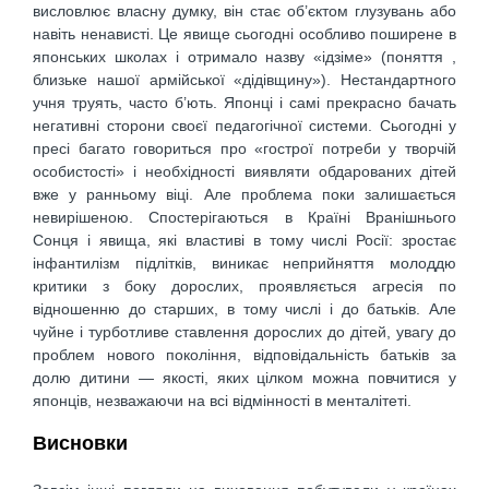
висловлює власну думку, він стає об’єктом глузувань або
навіть ненависті. Це явище сьогодні особливо поширене в
японських школах і отримало назву «ідзіме» (поняття ,
близьке нашої армійської «дідівщину»). Нестандартного
учня труять, часто б’ють. Японці і самі прекрасно бачать
негативні сторони своєї педагогічної системи. Сьогодні у
пресі багато говориться про «гострої потреби у творчій
особистості» і необхідності виявляти обдарованих дітей
вже у ранньому віці. Але проблема поки залишається
невирішеною. Спостерігаються в Країні Вранішнього
Сонця і явища, які властиві в тому числі Росії: зростає
інфантилізм підлітків, виникає неприйняття молоддю
критики з боку дорослих, проявляється агресія по
відношенню до старших, в тому числі і до батьків. Але
чуйне і турботливе ставлення дорослих до дітей, увагу до
проблем нового покоління, відповідальність батьків за
долю дитини — якості, яких цілком можна повчитися у
японців, незважаючи на всі відмінності в менталітеті.
Висновки