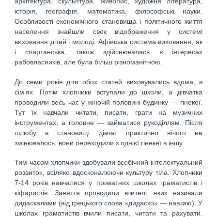
архітектура, скульптура, живопис, художня література,
історія, географія, математика, філософські науки.
Особливості економічного становища і політичного життя
населення знайшли своє відображення у системі
виховання дітей і молоді. Афінська система виховання, як
і спартанська, також здійснювалась в інтересах
рабовласників, але була більш різноманітною.
До семи років діти обох статей виховувались вдома, в
сім’ях. Потім хлопчики вступали до школи, а дівчатка
проводили весь час у жіночій половині будинку — гінекеї.
Тут їх навчали читати, писати, грати на музичних
інструментах, а головне — займатися рукоділлям. Після
шлюбу в становищі дівчат практично нічого не
змінювалось: вони переходили з однієї гінекеї в іншу.
Тим часом хлопчики здобували всебічний інтелектуальний
розвиток, всіляко вдосконалюючи культуру тіла. Хлопчики
7-14 років навчалися у приватних школах граматистів і
кіфаристів. Заняття проводили вчителі, яких називали
дидаскалами (від грецького слова «дидаско» — навчаю). У
школах граматистів вчили писати, читати та рахувати.