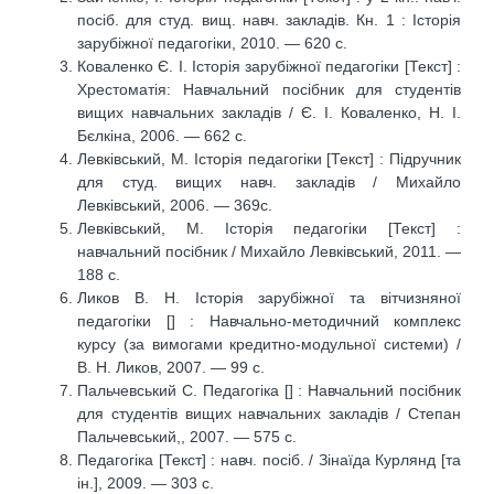
посіб. для студ. вищ. навч. закладів. Кн. 1 : Історія
зарубіжної педагогіки, 2010. — 620 с.
Коваленко Є. І. Історія зарубіжної педагогіки [Текст] :
Хрестоматія: Навчальний посібник для студентів
вищих навчальних закладів / Є. І. Коваленко, Н. І.
Бєлкіна, 2006. — 662 с.
Левківський, М. Історія педагогіки [Текст] : Підручник
для студ. вищих навч. закладів / Михайло
Левківський, 2006. — 369с.
Левківський, М. Історія педагогіки [Текст] :
навчальний посібник / Михайло Левківський, 2011. —
188 с.
Ликов В. Н. Історія зарубіжної та вітчизняної
педагогіки [] : Навчально-методичний комплекс
курсу (за вимогами кредитно-модульної системи) /
В. Н. Ликов, 2007. — 99 с.
Пальчевський С. Педагогіка [] : Навчальний посібник
для студентів вищих навчальних закладів / Степан
Пальчевський,, 2007. — 575 с.
Педагогіка [Текст] : навч. посіб. / Зінаїда Курлянд [та
ін.], 2009. — 303 с.