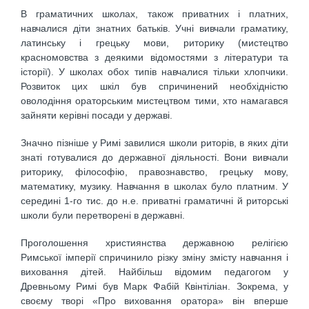
В граматичних школах, також приватних і платних,
навчалися діти знатних батьків. Учні вивчали граматику,
латинську і грецьку мови, риторику (мистецтво
красномовства з деякими відомостями з літератури та
історії). У школах обох типів навчалися тільки хлопчики.
Розвиток цих шкіл був спричинений необхідністю
оволодіння ораторським мистецтвом тими, хто намагався
зайняти керівні посади у державі.
Значно пізніше у Римі завилися школи риторів, в яких діти
знаті готувалися до державної діяльності. Вони вивчали
риторику, філософію, правознавство, грецьку мову,
математику, музику. Навчання в школах було платним. У
середині 1-го тис. до н.е. приватні граматичні й риторські
школи були перетворені в державні.
Проголошення християнства державною релігією
Римської імперії спричинило різку зміну змісту навчання і
виховання дітей. Найбільш відомим педагогом у
Древньому Римі був Марк Фабій Квінтіліан. Зокрема, у
своєму творі «Про виховання оратора» він вперше