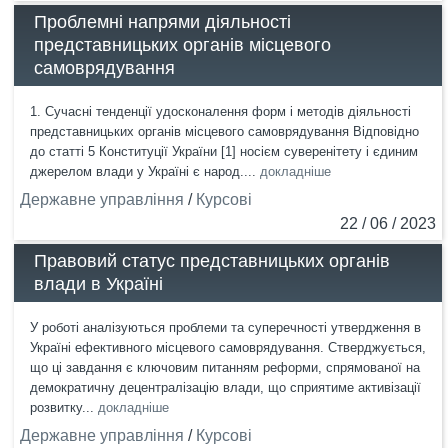
Проблемні напрями діяльності
представницьких органів місцевого
самоврядування
1. Сучасні тенденції удосконалення форм і методів діяльності
представницьких органів місцевого самоврядування Відповідно
до статті 5 Конституції України [1] носієм суверенітету і єдиним
джерелом влади у Україні є народ....
докладніше
Державне управління
/
Курсові
22 / 06 / 2023
Правовий статус представницьких органів
влади в Україні
У роботі аналізуються проблеми та суперечності утвердження в
Україні ефективного місцевого самоврядування. Стверджується,
що ці завдання є ключовим питанням реформи, спрямованої на
демократичну децентралізацію влади, що сприятиме активізації
розвитку...
докладніше
Державне управління
/
Курсові