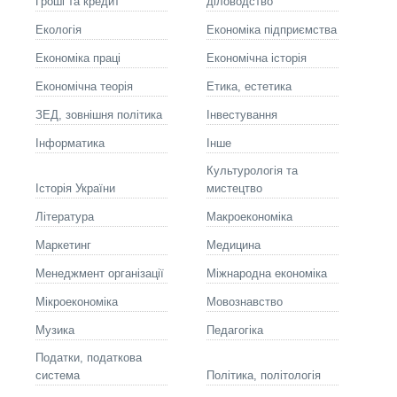
Гроші та кредит
діловодство
Екологія
Економіка підприємства
Економіка праці
Економічна історія
Економічна теорія
Етика, естетика
ЗЕД, зовнішня політика
Інвестування
Інформатика
Інше
Культурологія та
Історія України
мистецтво
Літературa
Макроекономіка
Маркетинг
Медицина
Менеджмент організації
Міжнародна економіка
Мікроекономіка
Мовознавство
Музика
Педагогіка
Податки, податкова
система
Політика, політологія