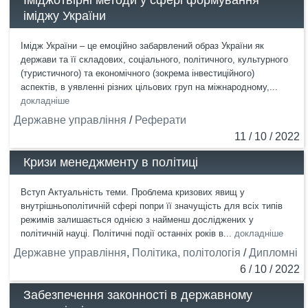
Іміджотвірні методи у сфері формування
іміджу України
Імідж України – це емоційно забарвлений образ України як
держави та її складових, соціального, політичного, культурного
(туристичного) та економічного (зокрема інвестиційного)
аспектів, в уявленні різних цільових груп на міжнародному,...
докладніше
Державне управління
/
Реферати
11 / 10 / 2022
Кризи менеджменту в політиці
Вступ Актуальність теми. Проблема кризових явищ у
внутрішньополітичній сфері попри її значущість для всіх типів
режимів залишається однією з найменш досліджених у
політичній науці. Політичні події останніх років в...
докладніше
Державне управління
,
Політика, політологія
/
Дипломні
6 / 10 / 2022
Забезпечення законності в державному