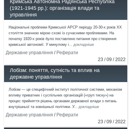
Кримська Автономна Радянська Республіка
(1921-1945 рр.): організація влади та
управління
Національні проблеми Кримської АРСР періоду 20-30-х років ХХ
століття значною мірою схожі із сучасними проблемами. На
початку 1920-х років було поставлено питання про створення
кримської автономії. У минулому і...
докладніше
Державне управління
/
Реферати
23 / 09 / 2022
Лобізм: поняття, сутність та вплив на
державне управління
Лобізм — це специфічний інститут політичної системи, механізм
впливу приватних і суспільних організацій («груп тиску») на
процес прийняття рішень органами державної влади з питань
внутрішньої та зовнішньої політики. У...
докладніше
Державне управління
/
Реферати
23 / 09 / 2022