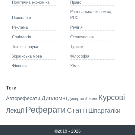
Політична економіка
Право
Регіональна економіка,
Психологія
РПС
Реклама
Релігія
Соціологія
Страхування
Технічні науки
Туризм
Українська мова
Філософія
Фінанси
Хімія
Теги
Курсові
Дипломні
Автореферати
Дисертації
Книги
Реферати
Статті
Лекції
Шпаргалки
©2018 - 2026