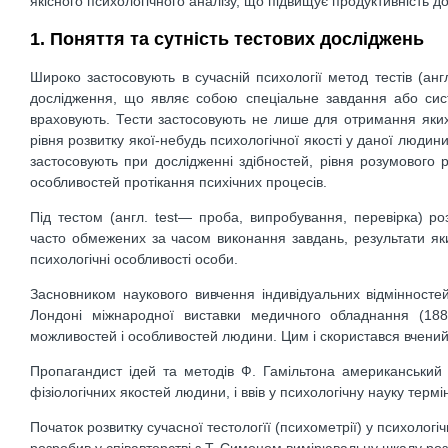
якісного психологічного аналізу, що підвищує продуктивність д
1. Поняття та сутність тестових досліджень
Широко застосовують в сучасній психології метод тестів (ан
дослідження, що являє собою спеціальне завдання або сист
враховують. Тести застосовують не лише для отримання яких-
рівня розвитку якої-небудь психологічної якості у даної люди
застосовують при дослідженні здібностей, рівня розумового р
особливостей протікання психічних процесів.
Під тестом (англ. test— проба, випробування, перевірка) р
часто обмежених за часом виконання завдань, результати яких 
психологічні особливості особи.
Засновником наукового вивчення індивідуальних відмінносте
Лондоні міжнародної виставки медичного обладнання (1884
можливостей і особливостей людини. Цим і скористався вчений
Пропагандист ідей та методів Ф. Гамільтона американський 
фізіологічних якостей людини, і ввів у психологічну науку термі
Початок розвитку сучасної тестологїї (психометрії) у психологіч
розробив у співавторстві з Т. Симоном вимірювальну шкалу роз