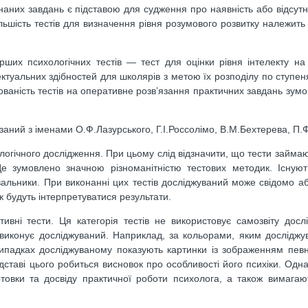
наних завдань є підставою для судження про наявність або відсутні
ільшість тестів для визначення рівня розумового розвитку належить
рших психологічних тестів — тест для оцінки рівня інтелекту н
ектуальних здібностей для школярів з метою їх розподілу по ступен
мованість тестів на оперативне розв’язання практичних завдань зум
’язаний з іменами О.Ф.Лазурського, Г.І.Россолімо, В.М.Бехтерева, П
огічного дослідження. При цьому слід відзначити, що тести займа
е зумовлено значною різноманітністю тестових методик. Існуют
вальники. При виконанні цих тестів досліджуваний може свідомо а
к будуть інтерпретуватися результати.
тивні тести. Ця категорія тестів не використовує самозвіту досл
 виконує досліджуваний. Наприклад, за кольорами, яким досліджу
випадках досліджуваному показують картинки із зображенням певн
ідставі цього робиться висновок про особливості його психіки. Одна
отовки та досвіду практичної роботи психолога, а також вимагаю