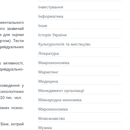
Інвестування
Інформатика
иментального
Інше
ого зазвичай
е для оцінки
Історія України
ртом). Тести
Культурологія та мистецтво
дивідуальних
Літературa
Макроекономіка
 активності,
дивідуально-
Маркетинг
Медицина
проведення у
Менеджмент організації
ихологічних
0 тис. чол.
Міжнародна економіка
ізних психо-
Мікроекономіка
Мовознавство
 Біне, котрий
Музика