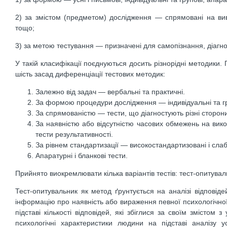
2) за змістом (предметом) дослідження — спрямовані на вивч
тощо;
3) за метою тестування — призначені для самопізнання, діагно
У такій класифікації поєднуються досить різнорідні методики
шість засад диференціації тестових методик:
Залежно від задач — вербальні та практичні.
За формою процедури дослідження — індивідуальні та гр
За спрямованістю — тести, що діагностують різні сторони,
За наявністю або відсутністю часових обмежень на вик
тести результативності.
За рівнем стандартизації — високостандартизовані і сла
Апаратурні і бланкові тести.
Прийнято виокремлювати кілька варіантів тестів: тест-опитуваль
Тест-опитувальник як метод ґрунтується на аналізі відповід
інформацію про наявність або вираження певної психологічної
підставі кількості відповідей, які збіглися за своїм зміст
психологічні характеристики людини на підставі аналізу 