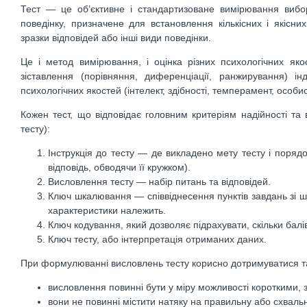
Тест — це об’єктивне і стандартизоване вимірювання вибо
поведінку, призначене для встановлення кількісних і якісни
зразки відповідей або інші види поведінки.
Це і метод вимірювання, і оцінка різних психологічних як
зіставлення (порівняння, диференціації, ранжирування) і
психологічних якостей (інтелект, здібності, темперамент, особист
Кожен тест, що відповідає головним критеріям надійності та в
тесту):
Інструкція до тесту — де викладено мету тесту і поряд
відповідь, обводячи її кружком).
Висловлення тесту — набір питань та відповідей.
Ключ шкалювання — співвіднесення пунктів завдань зі ш
характеристики належить.
Ключ кодування, який дозволяє підрахувати, скільки балів
Ключ тесту, або інтерпретація отриманих даних.
При формулюванні висловлень тесту корисно дотримуватися т
висловлення повинні бути у міру можливості короткими, з
вони не повинні містити натяку на правильну або схвальн