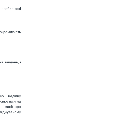
 особистості
виокремлюють
я завдань, і
ну і надійну
йснюється на
формації про
ліджуваному