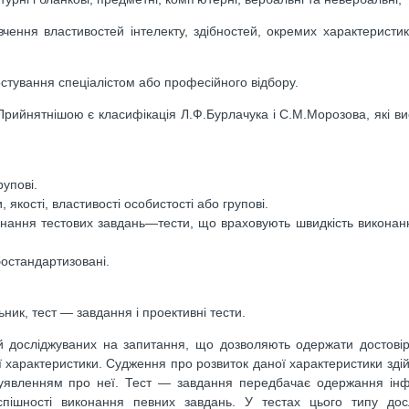
ення властивостей інтелекту, здібностей, окремих характеристик
стування спеціалістом або професійного відбору.
. Прийнятнішою є класифікація Л.Ф.Бурлачука і С.М.Морозова, які 
упові.
 якості, властивості особистості або групові.
онання тестових завдань—тести, що враховують швидкість виконанн
бостандартизовані.
ник, тест — завдання і проективні тести.
ей досліджуваних на запитання, що дозволяють одержати достовір
 характеристики. Судження про розвиток даної характеристики зді
ом з уявленням про неї. Тест — завдання передбачає одержання ін
успішності виконання певних завдань. У тестах цього типу дос