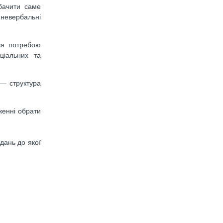
бачити саме
 невербальні
ася потребою
ціальних та
 — структура
женні обрати
дань до якої