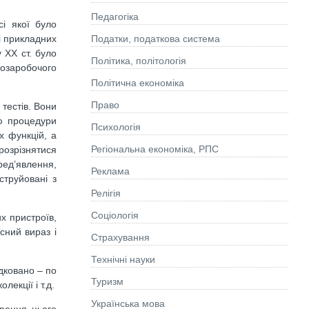
Педагогіка
сі якої було
ці прикладних
Податки, податкова система
 XX ст. було
Політика, політологія
позаробочого
Політична економіка
Право
 тестів. Вони
ою процедури
Психологія
х функцій, а
Регіональна економіка, РПС
 розрізнятися
ред’явлення,
Реклама
струйовані з
Релігія
Соціологія
х пристроїв,
сний вираз і
Страхування
Технічні науки
дковано – по
Туризм
лекції і т.д.
Українська мова
орення цього