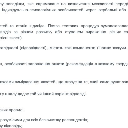
ру поведінки, яке спрямоване на визначення можливості перед
х індивідуально-психологічних особливостей через вербальні або
остей та станів індивіда. Поява тестових процедур зумовлювал
ндивідів за рівнем розвитку або ступенем вираження різних со
існі якості).
алідності (відповідності), містить такі компоненти (інакше кажучи
ок, особливості заповнення анкети (рекомендація в кожному тверд
калами вимірювання якостей, що вказує на те, який саме пункт зав
 у шкалу додає той чи інший варіант відповіді.
аких правил:
розумілими для всіх без винятку респондентів;
у відповідь;