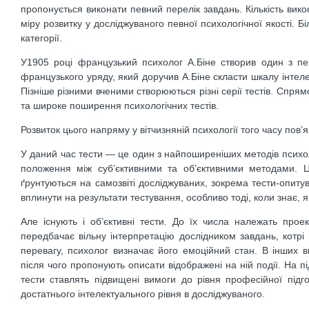
пропонується виконати певний перелік завдань. Кількість вико
міру розвитку у досліджуваного певної психологічної якості. Б
категорії.
У1905 році французький психолог А.Біне створив один з пе
французького уряду, який доручив А.Біне скласти шкалу інтел
Пізніше різними вченими створюються різні серії тестів. Спря
та широке поширення психологічних тестів.
Розвиток цього напряму у вітчизняній психології того часу пов
У даний час тести — це один з найпоширеніших методів психол
положення між суб’єктивними та об’єктивними методами. Ц
ґрунтуються на самозвіті досліджуваних, зокрема тести-опиту
вплинути на результати тестування, особливо тоді, коли знає, я
Але існують і об’єктивні тести. До їх числа належать проек
передбачає вільну інтерпретацію дослідником завдань, котрі
перевагу, психолог визначає його емоційний стан. В інших 
після чого пропонують описати відображені на ній події. На п
тести ставлять підвищені вимоги до рівня професійної підг
достатнього інтелектуального рівня в досліджуваного.