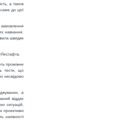
сть, а також
 саме до цієї
а замовлення
ях навчання.
овила швидке
.ФЛесгафта.
ють проміжне
ь тести, що
бо несвідомо
іджуваних, а
ваний віддає
их ситуацій,
к проективні
ть наявності