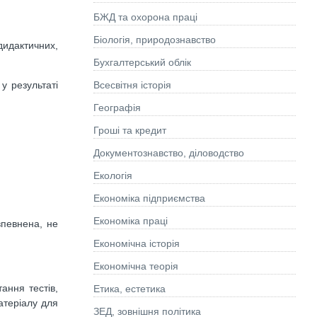
БЖД та охорона праці
Біологія, природознавство
идактичних,
Бухгалтерський облік
у результаті
Всесвітня історія
Географія
Гроші та кредит
Документознавство, діловодство
Екологія
Економіка підприємства
Економіка праці
впевнена, не
Економічна історія
Економічна теорія
ання тестів,
Етика, естетика
атеріалу для
ЗЕД, зовнішня політика