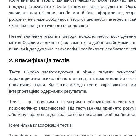
продукту, з’ясувати як були отримані певні результати. Окрі
значення для пізнання особи має й їхнє оформлення, зокр
розкрити не лише особливості творчої діяльності, інтересів і з
чи інших явищ оточуючого середовища.
Певне значення мають і методи психологічного дослідження,
метод бесіди з людиною (так само як і з добре знайомими з 
виявити індивідуально-психологічні особливості особистості: сх
2. Класифікація тестів
Тести широко застосовуються в різних галузях психологі
характеристики психологічного явища, а також можливістю спі
практичних задач. Від інших методів тести відрізняються т
інтерпретацією одержаних результатів.
Тест — це теоретично і емпірично обґрунтована система 
психологічних властивостей. Під тестуванням прийнято розумі
або міру вираження деяких психічних властивостей особистості,
Існує кілька класифікацій тестів:
1) за формою — усні і письмові, індивідуальні та групові, апара