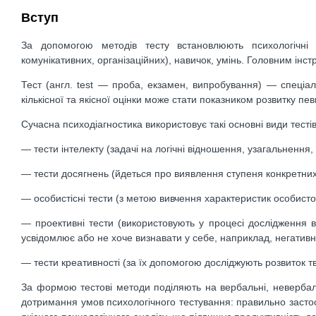
Вступ
За допомогою методів тесту встановлюють психологічні я
комунікативних, організаційних), навичок, умінь. Головним інст
Тест (англ. test — проба, екзамен, випробування) — спеціаль
кількісної та якісної оцінки може стати показником розвитку пе
Сучасна психодіагностика використовує такі основні види тестів
— тести інтелекту (задачі на логічні відношення, узагальнення, 
— тести досягнень (йдеться про виявлення ступеня конкретних
— особистісні тести (з метою вивчення характеристик особистост
— проективні тести (використовують у процесі дослідження в
усвідомлює або не хоче визнавати у себе, наприклад, негативні
— тести креативності (за їх допомогою досліджують розвиток тв
За формою тестові методи поділяють на вербальні, невербальн
дотримання умов психологічного тестування: правильно застос