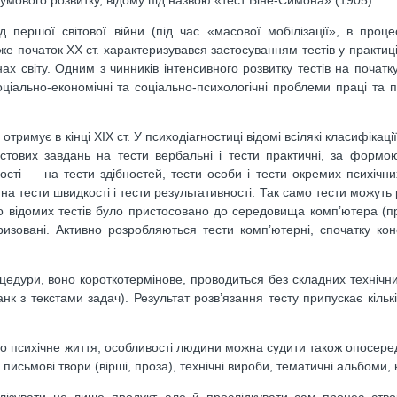
першої світової війни (під час «масової мобілізації», в проце
вже початок XX ст. характеризувався застосуванням тестів у практи
ах світу. Одним з чинників інтенсивного розвитку тестів на початку
ціально-економічні та соціально-психологічні проблеми праці та 
тримує в кінці XIX ст. У психодіагностиці відомі всілякі класифікації
естових завдань на тести вербальні і тести практичні, за форм
ості — на тести здібностей, тести особи і тести окремих психічни
а тести швидкості і тести результативності. Так само тести можуть
то відомих тестів було пристосовано до середовища комп’ютера (п
ризовані. Активно розробляються тести комп’ютерні, спочатку кон
едури, воно короткотермінове, проводиться без складних технічни
к з текстами задач). Результат розв’язання тесту припускає кількі
 Про психічне життя, особливості людини можна судити також опосере
письмові твори (вірші, проза), технічні вироби, тематичні альбоми, ко
лізувати не лише продукт, але й прослідкувати сам процес ств