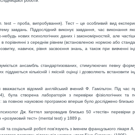
ослідницької роботи.
гл. test – проба, випробування). Тест – це особливий вид експер
ему завдань. Піддослідний виконує завдання, час виконання як
небудь нових психологічних даних і закономірностей, але частіш
ни в порівнянні з середнім рівнем (встановленою нормою або станда
озвитку, навичок, рівня засвоєння знань, а також при вивченні ін
озуміється ансамбль стандартизованих, стимулюючих певну форму
піддаються кількісній і якісній оцінці і дозволяють встановити ін
й вважається відомий англійський вчений Ф. Гамільтон. Під час 
), була створена лабораторія з перевірки фізіологічних та пс
: за повною науковою програмою вперше було досліджено близько 1
психолог Дж. Кеттел запровадив близько 50 «тестів» перевірки р
н «розумовий тест» (mental test) у 1889 р.
ній та соціальній роботі пов’язують з іменем французького лікаря А.
умового розвитку, відому під назвою «тест Біне-Симона» (1905).