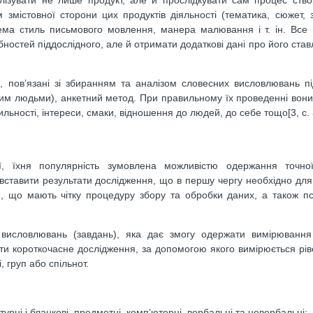
м змістовної сторони цих продуктів діяльності (тематика, сюжет, з
ема стиль письмового мовлення, манера малювання і т. ін. Все 
дібностей піддослідного, але й отримати додаткові дані про його ста
 пов’язані зі збиранням та аналізом словесних висловлювань пі
ним людьми), анкетний метод. При правильному їх проведенні вон
ильності, інтереси, смаки, відношення до людей, до себе тощо[3, c. 
ї, їхня популярність зумовлена можливістю одержання точної
вставити результати дослідження, що в першу чергу необхідно для
им, що мають чітку процедуру збору та обробки даних, а також п
висловлювань (завдань), яка дає змогу одержати вимірювання 
ти короткочасне дослідження, за допомогою якого вимірюється рів
 груп або спільнот.
турні і бланкові, предметні, комп’ютерні, вербальні та невербальні;