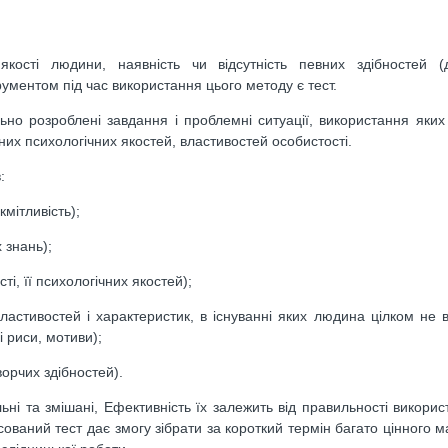
кості людини, наявність чи відсутність певних здібностей (д
рументом під час використання цього методу є тест.
но розроблені завдання і проблемні ситуації, використання яких 
вних психологічних якостей, властивостей особистості.
:
кмітливість);
 знань);
і, її психологічних якостей);
ластивостей і характеристик, в існуванні яких людина цілком не 
 риси, мотиви);
орчих здібностей).
і та змішані, Ефективність їх залежить від правильності використ
ований тест дає змогу зібрати за короткий термін багато цінного м