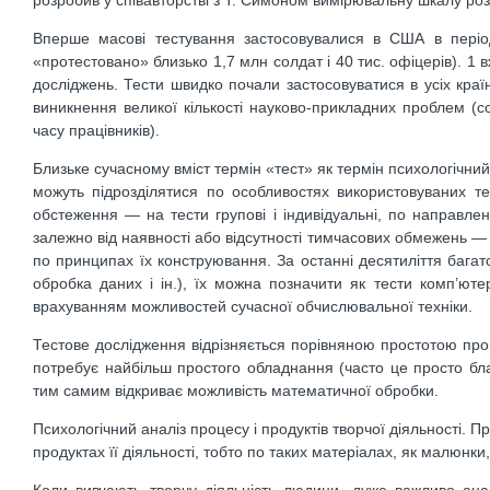
Вперше масові тестування застосовувалися в США в період 
«протестовано» близько 1,7 млн солдат і 40 тис. офіцерів). 1 
досліджень. Тести швидко почали застосовуватися в усіх країн
виникнення великої кількості науково-прикладних проблем (со
часу працівників).
Близьке сучасному вміст термін «тест» як термін психологічний о
можуть підрозділятися по особливостях використовуваних т
обстеження — на тести групові і індивідуальні, по направлен
залежно від наявності або відсутності тимчасових обмежень — н
по принципах їх конструювання. За останні десятиліття бага
обробка даних і ін.), їх можна позначити як тести комп’юте
врахуванням можливостей сучасної обчислювальної техніки.
Тестове дослідження відрізняється порівняною простотою проц
потребує найбільш простого обладнання (часто це просто блан
тим самим відкриває можливість математичної обробки.
Психологічний аналіз процесу і продуктів творчої діяльності.
продуктах її діяльності, тобто по таких матеріалах, як малюнки, 
Коли вивчають творчу діяльність людини, дуже важливо ана