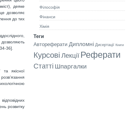
міст), деяке
Філософія
це дозволяє
Фінанси
влення до тих
Хімія
ддослідного,
Теги
и дозволяють
Дипломні
Автореферати
Дисертації
Книги
34-36].
Реферати
Курсові
Лекції
Статті
Шпаргалки
 та якісної
 розв’язання
сихологічною
відповідних
ень розвитку