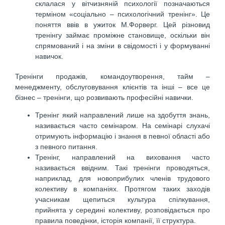
склалася у вітчизняній психології позначаються
терміном «соціально – психологічний тренінг». Це
поняття ввів в ужиток М.Форверг. Цей різновид
тренінгу займає проміжне становище, оскільки він
спрямований і на зміни в свідомості і у формуванні
навичок.
Тренінги продажів, командоутворення, тайм –
менеджменту, обслуговування клієнтів та інші – все це
бізнес – тренінги, що розвивають професійні навички.
Тренінг який направлений лише на здобуття знань,
називається часто семінаром. На семінарі слухачі
отримують інформацію і знання в певної області або
з певного питання.
Тренінг, направлений на виховання часто
називається ввідним. Такі тренінги проводяться,
наприклад, для новоприбулих членів трудового
колективу в компаніях. Протягом таких заходів
учасникам щепиться культура спілкування,
прийнята у середині колективу, розповідається про
правила поведінки, історія компанії, її структура.