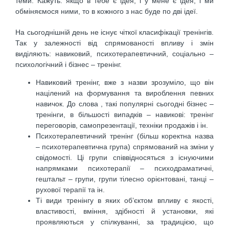
теми. Кажуть: якщо в тебе є ідея, і у мене є ідея, і ми
обміняємося ними, то в кожного з нас буде по дві ідеї.
На сьогоднішній день не існує чіткої класифікації тренінгів.
Так у залежності від спрямованості впливу і змін
виділяють: навиковий, психотерапевтичний, соціально –
психологічний і бізнес – тренінг.
Навиковий тренінг, вже з назви зрозуміло, що він
націлений на формування та вироблення певних
навичок. До слова , такі популярні сьогодні бізнес –
тренінги, в більшості випадків – навикові: тренінг
переговорів, самопрезентації, техніки продажів і ін.
Психотерапевтичний тренінг (більш коректна назва
– психотерапевтична група) спрямований на зміни у
свідомості. Ці групи співвідносяться з існуючими
напрямками психотерапії – психодраматичні,
гештальт – групи, групи тілесно орієнтовані, танці –
рухової терапії та ін.
Ті види тренінгу в яких об’єктом впливу є якості,
властивості, вміння, здібності й установки, які
проявляються у спілкуванні, за традицією, що