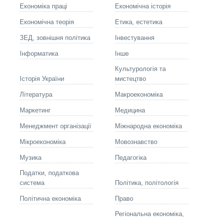
Економіка праці
Економічна історія
Економічна теорія
Етика, естетика
ЗЕД, зовнішня політика
Інвестування
Інформатика
Інше
Культурологія та
Історія України
мистецтво
Літературa
Макроекономіка
Маркетинг
Медицина
Менеджмент організації
Міжнародна економіка
Мікроекономіка
Мовознавство
Музика
Педагогіка
Податки, податкова
система
Політика, політологія
Політична економіка
Право
Регіональна економіка,