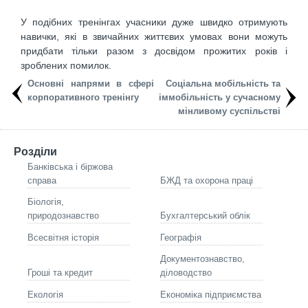
У подібних тренінгах учасники дуже швидко отримують
навички, які в звичайних життєвих умовах вони можуть
придбати тільки разом з досвідом прожитих років і
зроблених помилок.
Основні напрями в сфері
Соціальна мобільність та
корпоративного тренінгу
іммобільність у сучасному
мінливому суспільстві
Розділи
Банківська і біржова
справа
БЖД та охорона праці
Біологія,
природознавство
Бухгалтерський облік
Всесвітня історія
Географія
Документознавство,
Гроші та кредит
діловодство
Екологія
Економіка підприємства