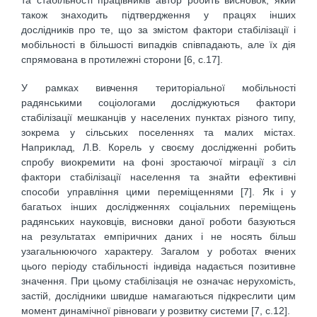
також знаходить підтвер­дження у працях інших
дослідників про те, що за змістом фактори стабілізації і
мобіль­ності в більшості випадків співпадають, але їх дія
спрямована в протилежні сторони [6, с.17].
У рамках вивчення територіальної мобільності
радянськими соціологами досліджуються фактори
стабілізації мешка­нців у населених пунктах різного типу,
зокрема у сільських поселеннях та малих містах.
Наприклад, Л.В. Корель у своєму дослідженні робить
спробу виокремити на фоні зростаючої міграції з сіл
фактори стабілізації населення та знайти ефективні
способи управління цими переміщеннями [7]. Як і у
багатьох інших дослідженнях соціальних переміщень
радянських науковців, висновки даної роботи базу­ються
на результатах емпіричних даних і не носять більш
узагальнюючого характеру. Загалом у роботах вчених
цього періоду стабільності індивіда надається позитивне
значення. При цьому стабілізація не озна­чає нерухомість,
застій, дослідники швидше намагаються підкреслити цим
момент динамічної рівноваги у розвитку системи [7, с.12].