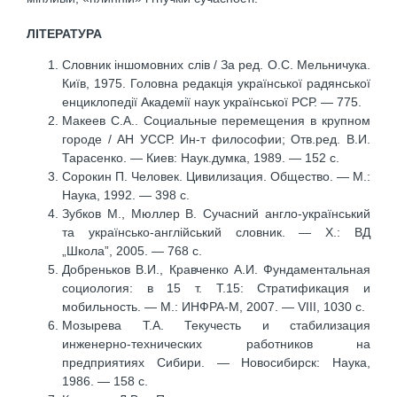
ЛІТЕРАТУРА
Словник іншомовних слів / За ред. О.С. Мельничука.
Київ, 1975. Головна редакція української радянської
енциклопедії Академії наук української РСР. — 775.
Макеев С.А.. Социальные перемещения в крупном
городе / АН УССР. Ин-т философии; Отв.ред. В.И.
Тарасенко. — Киев: Наук.думка, 1989. — 152 с.
Сорокин П. Человек. Цивилизация. Общество. — М.:
Наука, 1992. — 398 с.
Зубков М., Мюллер В. Сучасний англо-український
та українсько-англійський словник. — Х.: ВД
„Школа”, 2005. — 768 с.
Добреньков В.И., Кравченко А.И. Фундаментальная
социология: в 15 т. Т.15: Стратификация и
мобильность. — М.: ИНФРА-М, 2007. — VIII, 1030 с.
Мозырева Т.А. Текучесть и стабилизация
инженерно-технических работников на
предприятиях Сибири. — Новосибирск: Наука,
1986. — 158 с.