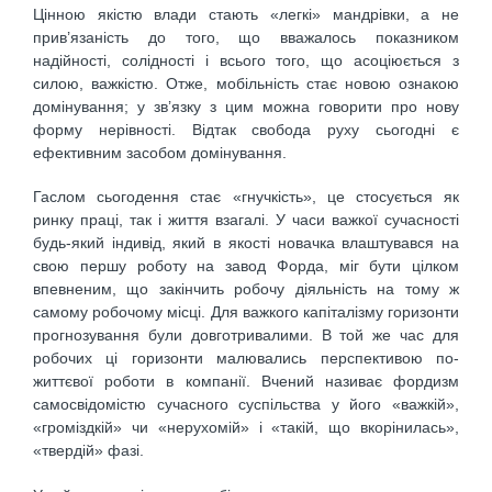
Цінною якістю влади стають «легкі» мандрівки, а не
прив’язаність до того, що вважалось показником
надійності, солід­ності і всього того, що асоціюється з
силою, важкістю. Отже, мобільність стає новою ознакою
домінування; у зв’язку з цим можна говорити про нову
форму нерівності. Відтак свобода руху сьогодні є
ефективним засобом домінування.
Гаслом сьогодення стає «гнучкість», це стосується як
ринку праці, так і життя взагалі. У часи важкої сучасності
будь-який індивід, який в якості новачка влаштувався на
свою першу роботу на завод Форда, міг бути цілком
впевненим, що закінчить робочу діяльність на тому ж
самому робочому місці. Для важкого капіталізму горизонти
прогнозування були довготри­валими. В той же час для
робочих ці горизонти малювались перспективою по-
життєвої роботи в компанії. Вчений називає фордизм
самосвідомістю сучасного суспі­льства у його «важкій»,
«громіздкій» чи «нерухомій» і «такій, що вкорінилась»,
«твердій» фазі.