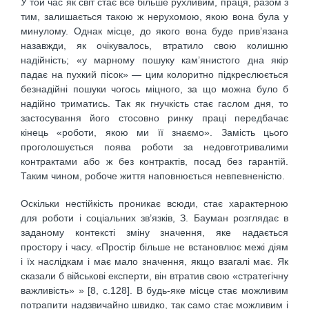
У той час як світ стає все більше рухливим, праця, разом з
тим, зали­шається такою ж нерухомою, якою вона була у
минулому. Однак місце, до якого вона буде прив’язана
назавжди, як очіку­валось, втратило свою колишню
надійність; «у марному пошуку кам’янистого дна якір
падає на пухкий пісок» — цим колоритно підкреслюється
безнадійні пошуки чогось міцного, за що можна було б
надійно триматись. Так як гнучкість стає гаслом дня, то
застосування його стосовно ринку праці передбачає
кінець «роботи, якою ми її знаємо». Замість цього
проголошується поява роботи за недовготривалими
контрактами або ж без контрактів, посад без гарантій.
Таким чином, робоче життя наповнюється невпевненістю.
Оскільки нестійкість проникає всюди, стає характерною
для роботи і соціальних зв’язків, З. Бауман розглядає в
заданому контексті зміну значення, яке надається
простору і часу. «Простір більше не встановлює межі діям
і їх наслідкам і має мало значення, якщо взагалі має. Як
сказали б військові експерти, він втратив свою «стратегічну
важливість» » [8, с.128]. В будь-яке місце стає можливим
потрапити надзвичайно швидко, так само стає можливим і