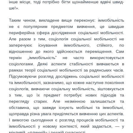
інше місце, тоді потрібно бігти щонайменше вдвічі швид­
ше!».
Таким чином, викладене вище переконує: іммобільність
не є популярним предметом вивчення, це швидше
периферійна сфера дослідження соціа­льної мобільності.
Але разом з тим, соціологія соціальної мобільності не
заперечуює існування іммобільного, стійко­го, по
відношенню до якого здійснюється переміщення. Сам
термін „іммобільність” не часто використовується
соціологами. Деякі аспекти стабільності вивчаються в
рамках теорії соціальної мобільності за радянських часів.
Підсумовуючи розгляд досліджень соціальної мобільності
та іммобільності, зазначимо, що кожне наступне покоління
соціологів, вивчаючи соціальну мобільність, зіштовхується
з тим, що їх предмет потребує нових підходів та
перегляду старих. Але незмінною залишається та
обставина, що завжди існують мобільні та іммобільні,
щоправда різна увага приділя­ється вивченню цих аспектів.
І вимогою сьогодення є розгляд процесів мобільності та
іммобільності у новому контексті, який задається, — у
мінливій, «плинній» і гнучкій сучасності.