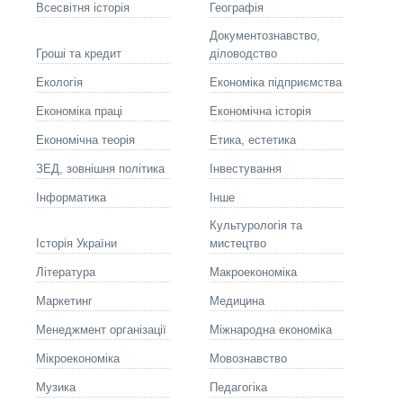
Всесвітня історія
Географія
Документознавство,
Гроші та кредит
діловодство
Екологія
Економіка підприємства
Економіка праці
Економічна історія
Економічна теорія
Етика, естетика
ЗЕД, зовнішня політика
Інвестування
Інформатика
Інше
Культурологія та
Історія України
мистецтво
Літературa
Макроекономіка
Маркетинг
Медицина
Менеджмент організації
Міжнародна економіка
Мікроекономіка
Мовознавство
Музика
Педагогіка