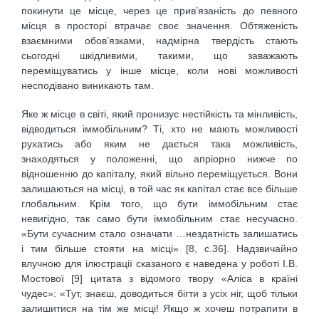
покинути це місце, через це прив’язаність до певного
місця в просторі втрачає своє значення. Обтяженість
взаємними обов’язками, надмірна твердість стають
сьогодні шкідливими, такими, що заважають
переміщуватись у інше місце, коли нові можливості
несподівано виникають там.
Яке ж місце в світі, який пронизує нестійкість та мінливість,
відводиться іммобільним? Ті, хто не мають можливості
рухатись або яким не дається така можливість,
знаходяться у положенні, що апріорно нижче по
відношенню до капіталу, який вільно переміщується. Вони
зали­шаються на місці, в той час як капітал стає все більше
глобальним. Крім того, що бути іммобільним стає
невигідно, так само бути іммобільним стає несучасно.
«Бути сучас­ним стало означати …нездатність залиша­тись
і тим більше стояти на місці» [8, с.36]. Надзвичайно
влучною для ілюстрації сказаного є наведена у роботі І.В.
Мостової [9] цитата з відомого твору «Аліса в країні
чудес»: «Тут, знаєш, доводиться бігти з усіх ніг, щоб тільки
залишитися на тім же місці! Якщо ж хочеш потрапити в