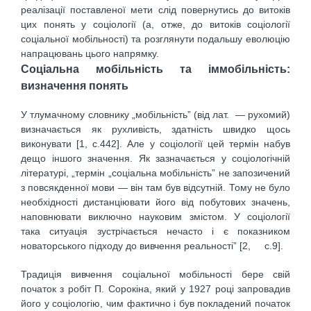
реалізації поставленої мети слід повернутись до витоків
цих понять у соціології (а, отже, до витоків соціології
соціальної мобільності) та розглянути подальшу еволюцію
напрацювань цього напрямку.
Соціальна мобільність та іммобільність:
визначення понять
У тлумачному словнику „мобільність” (від лат. — рухомий)
визначається як рухливість, здатність швидко щось
виконувати [1, с.442]. Але у соціології цей термін набув
дещо іншого значення. Як зазначається у соціологічній
літературі, „термін „соціальна мобільність” не запо­зичений
з повсякденної мови — він там був відсутній. Тому не було
необхідності дистанціювати його від побутових значень,
наповнювати виключно науковим змістом. У соціології
така ситуація зустрічається нечасто і є показником
новаторського підхо­ду до вивчення реальності” [2, с.9].
Традиція вивчення соціальної мобільності бере свій
початок з робіт П. Сорокіна, який у 1927 році запровадив
його у соціологію, чим фактично і був покладений початок