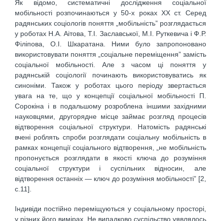
Як відомо, систематичні дослідже­ння соціальної
мобільності розпочинаються у 50-х роках ХХ ст. Серед
радянських соціо­логів поняття „мобільність” розглядається
у роботах Н.А. Аітова, Т.І. Заславської, М.І. Руткевича і Ф.Р.
Філіпова, О.І. Шкаратана. Ними було запропоновано
використовувати поняття „соціальне переміщення” замість
соціальної мобільності. Але з часом ці поняття у
радянській соціології починають використовуватись як
синоніми. Також у роботах цього періоду звертається
увага на те, що у концепції соціальної мобільності П.
Сорокіна і в подальшому розроблена інши­ми західними
науковцями, другорядне місце займає розгляд процесів
відтворення соціальної структури. Натомість радянські
вчені роблять спроби розглядати соціальну мобільність в
рамках концепції соціального відтворення, „не мобільність
пропонується розглядати в якості ключа до розуміння
соціальної структури і суспільних відносин, але
відтворення останніх — ключ до розуміння мобільності” [2,
с.11].
Індивіди постійно переміщуються у соціальному просторі,
у різних його вимі­рах. Не випадково суспільство уявлялось