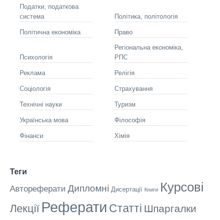
Податки, податкова
система
Політика, політологія
Політична економіка
Право
Регіональна економіка,
Психологія
РПС
Реклама
Релігія
Соціологія
Страхування
Технічні науки
Туризм
Українська мова
Філософія
Фінанси
Хімія
Теги
Курсові
Дипломні
Автореферати
Дисертації
Книги
Реферати
Статті
Лекції
Шпаргалки