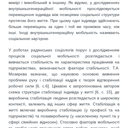
вимірі і іммобільний в іншому. Як відомо, у дослідженнях
внутрішньогенераційної мо­більності прослідковується
переміщення індивіда між позиціями соціальної структу­ри
протягом його життя. При цьому одні індивіди здійснюють
більше переміщень за один і той же проміжок часу, ніж
інші. Іноді внутрішньогенераційну мобільність нази­вають
соціальною кар’єрою.
У роботах радянських соціологів поруч з дослідженням
процесів соціальної мобільності розглядається і
вивчається стабільність як характеристика працівників на
підприємствах, визначаються фактори стабільності. Т.А.
Мозирєва зазначає, що науковою основою вивчення
проблеми руху і стабілізації кадрів є теорія відтворення
робочої сили [6, с.6]. Цікавою є запропо­нована автором
схема структури стабілі­зації індивіда у житті [6, с. 15], де
виробнича стабілізація людини розгля­дається в широкому
контексті, залежить від інших сфер життя. Стабілізація в
житті включає виробничу стабілізацію (у професії та на
підприємстві) та позавиробничу (у населеному пункті та у
сфері сімейних відносин). Стосовно факторів мобільності
та стабільності працівників автор робить висновок, який