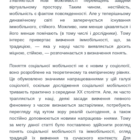
з’являються нові можливості переміщень завдяки
віртуальному просто­ру. Таким чином, нестійкість,
мобільність є фактом повсякденності. Але у теперішньо­му
динамічному світі не заперечується існування
іммобільного, стійкого. Можливо, ним менше цікавляться і
його менше помічають (в тому числі і дослідники). Тому
інтерес привертає вивчення іммобільності, що, за
традицією, — яка у науці часто виявляється досить
міцною, стійкою, — розпочинається з визначення понять.
Поняття соціальної мобільності не є новим у соціології,
воно розроблене на теоретичному та емпіричному рівнях.
Це обумовлено значними напрацюваннями у цій галузі
соціології, оскільки дослідження соціальної мобільності
тривають практично з середини ХХ століття. Але, як часто
трапляється у наці, деякі засади вивчення певного
феномену з часом визнаються застарілими, потребують
перегляду під кутом зору реалій сьогодення, а також
постійно доповнюються новими напрацюва- ннями. Тому
за мету даної статті було поставлено здійснити розгляд
понять соціальної мобільності та іммобільності, огляд
традицій їх вивчення та сучасного контексту. Для