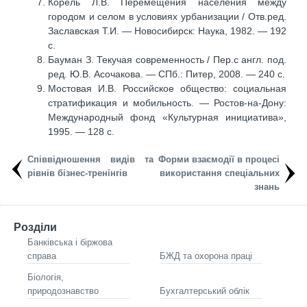
Корель Л.В. Перемещения населения между
городом и селом в условиях урбанизации / Отв.ред.
Заславская Т.И. — Новосибирск: Наука, 1982. — 192
с.
Бауман З. Текучая современность / Пер.с англ. под.
ред. Ю.В. Асочакова. — СПб.: Питер, 2008. — 240 с.
Мостовая И.В. Российское общество: социальная
стратификация и мобильность. — Ростов-на-Дону:
Международный фонд «Культурная инициатива»,
1995. — 128 с.
Співвідношення видів та
Форми взаємодії в процесі
рівнів бізнес-тренінгів
використання спеціальних
знань
Розділи
Банківська і біржова
справа
БЖД та охорона праці
Біологія,
природознавство
Бухгалтерський облік