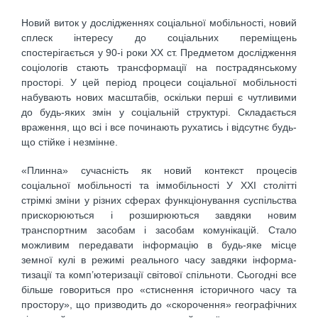
Новий виток у дослідженнях соціа­льної мобільності, новий
сплеск інтересу до соціальних переміщень
спостерігається у 90-і роки ХХ ст. Предметом дослідження
соціологів стають трансформації на постра­дянському
просторі. У цей період процеси соціальної мобільності
набувають нових масштабів, оскільки перші є чутливими
до будь-яких змін у соціальній структурі. Складається
враження, що всі і все починають рухатись і відсутнє будь-
що стійке і незмінне.
«Плинна» сучасність як новий контекст процесів
соціальної мобі­льності та іммобільності У ХХІ столітті
стрімкі зміни у різних сферах функціонування суспільства
прискорюються і розширюються завдяки новим
транспортним засобам і засобам комунікацій. Стало
можливим передавати інформацію в будь-яке місце
земної кулі в режимі реального часу завдяки інформа­
тизації та комп’ютеризації світової спільно­ти. Сьогодні все
більше говориться про «стиснення історичного часу та
простору», що призводить до «скорочення» геогра­фічних