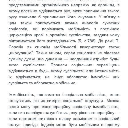
представниками організмічного напрямку як організм, в
якому постійно відбувається рух, адже припинення такого
руху означало б припинення його існування. У зв’язку з
цим також пригадується влучна аналогія сучасних
соціологів, які порівнюють мобіль­ність з постійною
циркуляцією крові в організмі суспільства, завдяки чому
підтри­мується його життєдіяльність [5, с.788]. До речі, П.
Сорокін як синонім мобільності використовує також
„циркуляцію”. Таким чином, серед соціологів не підлягає
сумніву думка, що динаміка — неодмінний атрибут будь-
якого суспільства. Процеси соціа­льних переміщень
відбуваються в будь- якому суспільстві, але інтенсивність
їх відрізняється; не існує абсолютно іммобіль- них
суспільств та абсолютно мобільних.
Іммобільність, так само як і соціальна мобільність, може
стосуватись різних вимірів соціальної структури. Можна
вести мову про міжгенераційну соціальну іммобільність,
коли син наслідує статус батька; внутрішньогенераційну —
коли протягом життєвого шляху незмінним є соціальний
статус індивіда. Індивід може бути мобільним в одному