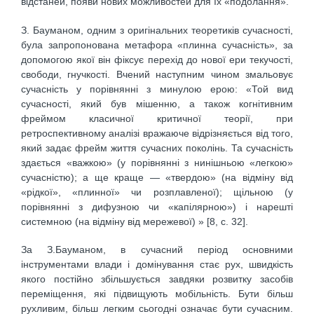
відстаней, появи нових можли­востей для їх «подолання».
З. Бауманом, одним з оригінальних теоретиків сучасності,
була запропонована метафора «плинна сучасність», за
допо­могою якої він фіксує перехід до нової ери текучості,
свободи, гнучкості. Вчений наступним чином змальовує
сучасність у порівнянні з минулою ерою: «Той вид
сучасності, який був мішенню, а також когнітивним
фреймом класичної критичної теорії, при
ретроспективному аналізі вражаюче відрізняється від того,
який задає фрейм життя сучасних поколінь. Та сучасність
здається «важкою» (у порівнянні з нинішньою «легкою»
сучасністю); а ще краще — «твердою» (на відміну від
«рідкої», «плинної» чи розплавленої); щільною (у
порівнянні з дифузною чи «капілярною») і нарешті
системною (на відміну від мережевої) » [8, с. 32].
За З.Бауманом, в сучасний період основними
інструментами влади і домінування стає рух, швидкість
якого постійно збільшується завдяки розвитку засобів
переміщення, які підвищують мобільність. Бути більш
рухливим, більш легким сьогодні означає бути сучасним.