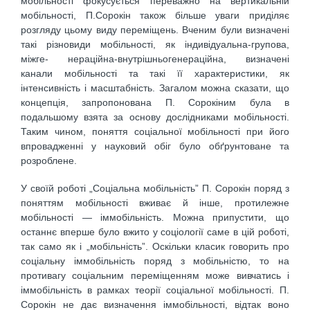
мобільності фокусу­ється переважно на вертикальній
мобіль­ності, П.Сорокін також більше уваги приді­ляє
розгляду цьому виду переміщень. Вченим були визначені
такі різновиди мо­більності, як індивідуальна-групова,
міжге- нераційна-внутрішньогенераційна, визначені
канали мобільності та такі її характеристики, як
інтенсивність і масштаб­ність. Загалом можна сказати, що
концеп­ція, запропонована П. Сорокіним була в
подальшому взята за основу дослідниками мобільності.
Таким чином, поняття соціаль­ної мобільності при його
впровадженні у науковий обіг було обґрунтоване та
розроблене.
У своїй роботі „Соціальна мобіль­ність” П. Сорокін поряд з
поняттям мобільності вживає й інше, протилежне
мобільності — іммобільність. Можна припустити, що
останнє вперше було вжито у соціології саме в цій роботі,
так само як і „мобільність”. Оскільки класик говорить про
соціальну іммобільність поряд з мобільністю, то на
противагу соціальним переміщенням може вивчатись і
іммобіль­ність в рамках теорії соціальної мобіль­ності. П.
Сорокін не дає визначення іммобільності, відтак воно