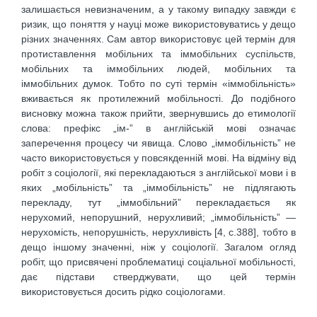
залишається невизначеним, а у такому випадку завжди є
ризик, що поняття у науці може використо­вуватись у дещо
різних значеннях. Сам автор використовує цей термін для
протиставлення мобільних та іммобільних суспільств,
мобільних та іммобільних людей, мобільних та
іммобільних думок. Тобто по суті термін «іммобільність»
вживається як протилежний мобільності. До подібного
висновку можна також прийти, звернувшись до етимології
слова: префікс „ім-” в англійській мові означає
заперечення процесу чи явища. Слово „іммобільність” не
часто використовується у повсякденній мові. На відміну від
робіт з соціології, які перекладаються з англійської мови і в
яких „мобільність” та „іммобільність” не підля­гають
перекладу, тут „іммобільний” пере­кладається як
нерухомий, непорушний, нерухливий; „іммобільність” —
нерухомість, непорушність, нерухливість [4, с.388], тобто в
дещо іншому значенні, ніж у соціології. Загалом огляд
робіт, що присвячені проблематиці соціальної мобільності,
дає підстави стверджувати, що цей термін
використовується досить рідко соціоло­гами.