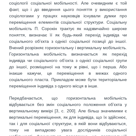
соціології соціальної мобільності. Але очевидним є той
факт, що і до введення цього поняття у використання
соціологами у працях науковців існували думки про
переміщення елементів соціальної структу­ри. Соціальну
мобільність П. Сорокін трактує як надзвичайно широке
поняття, визначає її як будь-який перехід індивіда чи
соціального об’єкта з однієї соціальної позиції до іншої.
Вчений розрізняє гори­зонтальну і вертикальну мобільність.
Го­ризонтальна мобільність визначається як перехід
індивіда чи соціального об’єкта з однієї соціальної групи
до іншої, розміщеної на тому ж рівні, що і перша. Або
інакше кажучи, це переміщення в межах одного
соціального пласта. Прикладом може бути територіальне
переміщення індивіда з одного місця в інше.
Передбачається, що горизонтальна мобільність
відбувається без змін соціального положення об’єкта у
вертикальному вимірі [3, с. 200]. Але більш значимими є
вертикальні переміщення, як для індивіда, що їх здійснює,
так і для соціальної структури, в якій вони відбу­ваються,
тому не випадково увага дослідників соціальної