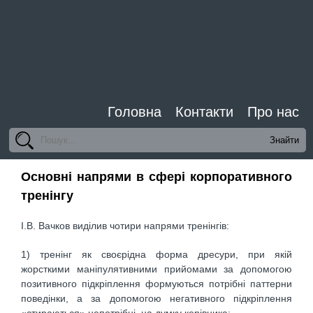
Головна
Контакти
Про нас
Основні напрями в сфері корпоративного
тренінгу
I.B. Вачков виділив чотири напрями тренінгів:
1) тренінг як своєрідна форма дресури, при якій
жорсткими маніпулятивними прийомами за допомогою
позитивного підкріплення формуються потрібні паттерни
поведінки, а за допомогою негативного підкріплення
«стираються» непотрібні, на думку керівника;