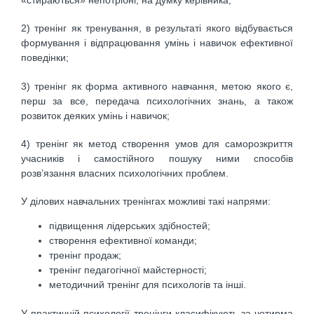
2) тренінг як тренування, в результаті якого відбувається
формування і відпрацювання умінь і навичок ефективної
поведінки;
3) тренінг як форма активного навчання, метою якого є,
перш за все, передача психологічних знань, а також
розвиток деяких умінь і навичок;
4) тренінг як метод створення умов для саморозкриття
учасників і самостійного пошуку ними способів
розв’язання власних психологічних проблем.
У ділових навчальних тренінгах можливі такі напрями:
підвищення лідерських здібностей;
створення ефективної команди;
тренінг продаж;
тренінг педагогічної майстерності;
методичний тренінг для психологів та інші.
У практичній психології тренінги класифікують за чотирма