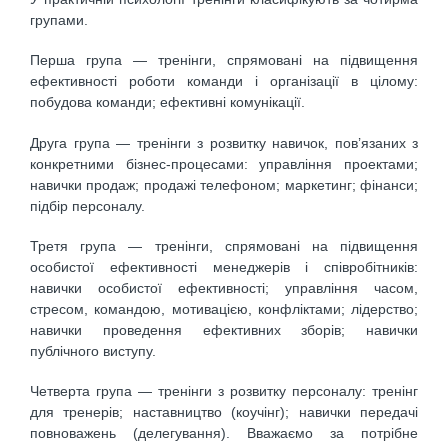
групами.
Перша група — тренінги, спрямовані на підвищення
ефективності роботи команди і організації в цілому:
побудова команди; ефективні комунікації.
Друга група — тренінги з розвитку навичок, пов’язаних з
конкретними бізнес-процесами: управління проектами;
навички продаж; продажі телефоном; маркетинг; фінанси;
підбір персоналу.
Третя група — тренінги, спрямовані на підвищення
особистої ефективності менеджерів і співробітників:
навички особистої ефективності; управління часом,
стресом, командою, мотивацією, конфліктами; лідерство;
навички проведення ефективних зборів; навички
публічного виступу.
Четверта група — тренінги з розвитку персоналу: тренінг
для тренерів; наставництво (коучінг); навички передачі
повноважень (делегування). Вважаємо за потрібне