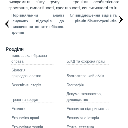
виокремити п’яту групу — тренінги особистісного
зростання, емпатійності, креативності, сенситивності та ін.
Порівняльний аналіз
Співвідношення видів та
існуючих підходів до
рівнів бізнес-тренінгів
визначення поняття бізнес-
тренінг
Розділи
Банківська і біржова
справа
БЖД та охорона праці
Біологія,
природознавство
Бухгалтерський облік
Всесвітня історія
Географія
Документознавство,
Гроші та кредит
діловодство
Екологія
Економіка підприємства
Економіка праці
Економічна історія
Економічна теорія
Етика, естетика