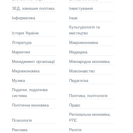
ЗЕД, зовнішня політика
Інвестування
Інформатика
Інше
Культурологія та
Історія України
мистецтво
Літературa
Макроекономіка
Маркетинг
Медицина
Менеджмент організації
Міжнародна економіка
Мікроекономіка
Мовознавство
Музика
Педагогіка
Податки, податкова
система
Політика, політологія
Політична економіка
Право
Регіональна економіка,
Психологія
РПС
Реклама
Релігія