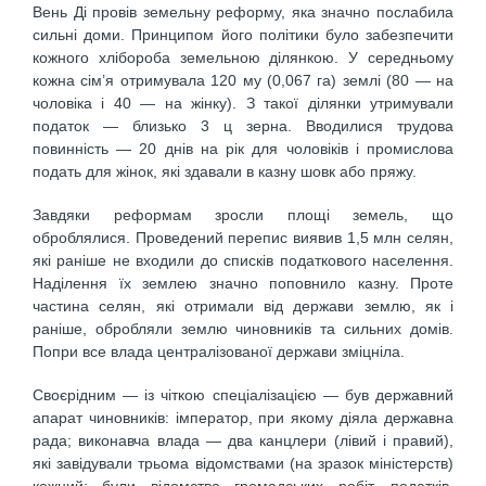
Вень Ді провів земельну реформу, яка значно послабила
сильні доми. Принципом його політики було забезпечити
кожного хлібороба земельною ділянкою. У середньому
кожна сім’я отримувала 120 му (0,067 га) землі (80 — на
чоловіка і 40 — на жінку). З такої ділянки утримували
податок — близько 3 ц зерна. Вводилися трудова
повинність — 20 днів на рік для чоловіків і промислова
подать для жінок, які здавали в казну шовк або пряжу.
Завдяки реформам зросли площі земель, що
оброблялися. Проведений перепис виявив 1,5 млн селян,
які раніше не входили до списків податкового населення.
Наділення їх землею значно поповнило казну. Проте
частина селян, які отримали від держави землю, як і
раніше, обробляли землю чиновників та сильних домів.
Попри все влада централізованої держави зміцніла.
Своєрідним — із чіткою спеціалізацією — був державний
апарат чиновників: імператор, при якому діяла державна
рада; виконавча влада — два канцлери (лівий і правий),
які завідували трьома відомствами (на зразок міністерств)