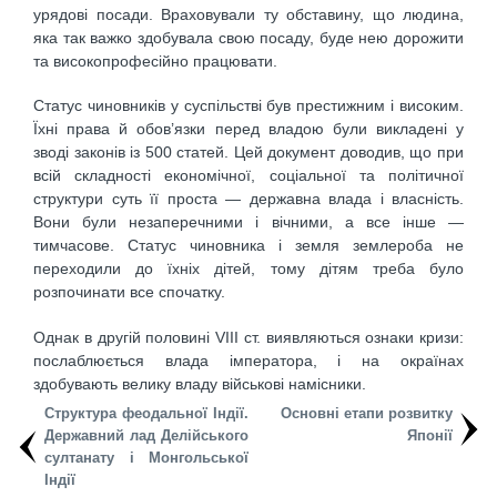
урядові посади. Враховували ту обставину, що людина,
яка так важко здобувала свою посаду, буде нею дорожити
та високопрофесійно працювати.
Статус чиновників у суспільстві був престижним і високим.
Їхні права й обов’язки перед владою були викладені у
зводі законів із 500 статей. Цей документ доводив, що при
всій складності економічної, соціальної та політичної
структури суть її проста — державна влада і власність.
Вони були незаперечними і вічними, а все інше —
тимчасове. Статус чиновника і земля землероба не
переходили до їхніх дітей, тому дітям треба було
розпочинати все спочатку.
Однак в другій половині VIII ст. виявляються ознаки кризи:
послаблюється влада імператора, і на окраїнах
здобувають велику владу військові намісники.
Структура феодальної Індії.
Основні етапи розвитку
Державний лад Делійського
Японії
султанату і Монгольської
Індії