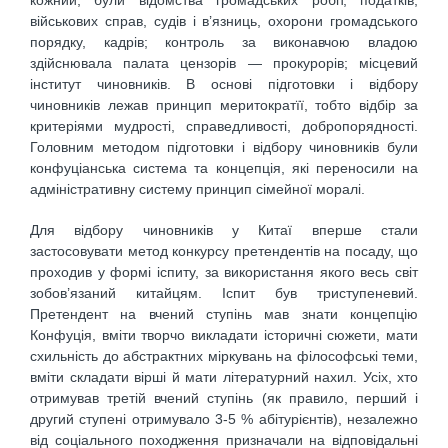
кожний; були відомства громадських робіт, податків,
військових справ, судів і в’язниць, охорони громадського
порядку, кадрів; контроль за виконавчою владою
здійснювала палата цензорів — прокурорів; місцевий
інститут чиновників. В основі підготовки і відбору
чиновників лежав принцип меритократїї, тобто відбір за
критеріями мудрості, справедливості, добропорядності.
Головним методом підготовки і відбору чиновників були
конфуціанська система та концепція, які переносили на
адміністративну систему принцип сімейної моралі.
Для відбору чиновників у Китаї вперше стали
застосовувати метод конкурсу претендентів на посаду, що
проходив у формі іспиту, за використання якого весь світ
зобов’язаний китайцям. Іспит був триступеневий.
Претендент на вчений ступінь мав знати концепцію
Конфуція, вміти творчо викладати історичні сюжети, мати
схильність до абстрактних міркувань на філософські теми,
вміти складати вірші й мати літературний нахил. Усіх, хто
отримував третій вчений ступінь (як правило, перший і
другий ступені отримувало 3-5 % абітурієнтів), незалежно
від соціального походження призначали на відповідальні