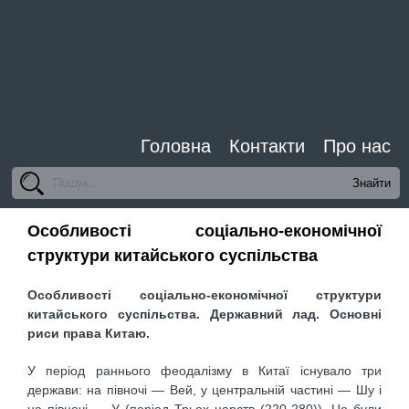
Головна
Контакти
Про нас
Особливості соціально-економічної
структури китайського суспільства
Особливості соціально-економічної структури
китайського суспільства. Державний лад. Основні
риси права Китаю.
У період раннього феодалізму в Китаї існувало три
держави: на півночі — Вей, у центральній частині — Шу і
на півночі — У (період Трьох царств (220-280)). Це були