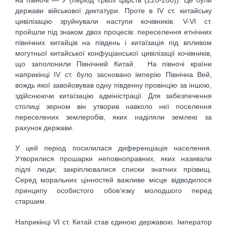
держави військової диктатури. Проте в IV ст. китайську
цивілізацію зруйнували наступи кочівників. V-VI ст.
пройшли під знаком двох процесів: переселення етнічних
північних китайців на південь і китаїзація під впливом
могутньої китайської конфуціанської цивілізації кочівників,
що заполонили Північний Китай. На півночі країни
наприкінці IV ст. було засновано імперію Північна Вей,
вождь якої завойовував одну південну провінцію за іншою,
здійснюючи китаїзацію адміністрації. Для забезпечення
столиці зерном він утворив навколо неї поселення
переселених землеробів, яких наділяли землею за
рахунок держави.
У цей період посилилася диференціація населення.
Утворилися прошарки неповноправних, яких називали
підлі люди; закріплювалися списки знатних прізвищ.
Серед моральних цінностей важливе місце відводилося
принципу особистого обов’язку молодшого перед
старшим.
Наприкінці VI ст. Китай став єдиною державою. Імператор