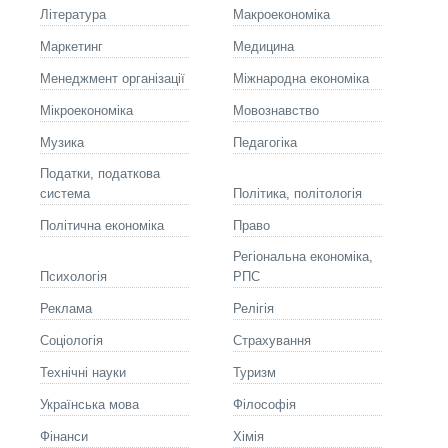
Літературa
Макроекономіка
Маркетинг
Медицина
Менеджмент організації
Міжнародна економіка
Мікроекономіка
Мовознавство
Музика
Педагогіка
Податки, податкова
система
Політика, політологія
Політична економіка
Право
Регіональна економіка,
Психологія
РПС
Реклама
Релігія
Соціологія
Страхування
Технічні науки
Туризм
Українська мова
Філософія
Фінанси
Хімія