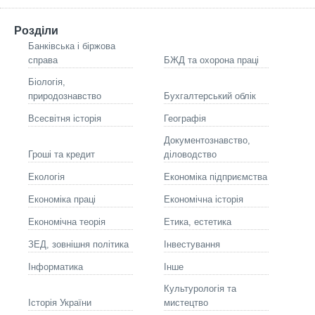
Розділи
Банківська і біржова
справа
БЖД та охорона праці
Біологія,
природознавство
Бухгалтерський облік
Всесвітня історія
Географія
Документознавство,
Гроші та кредит
діловодство
Екологія
Економіка підприємства
Економіка праці
Економічна історія
Економічна теорія
Етика, естетика
ЗЕД, зовнішня політика
Інвестування
Інформатика
Інше
Культурологія та
Історія України
мистецтво