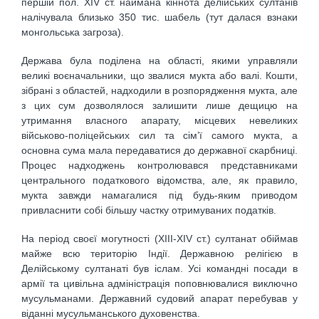
першій пол. XIV ст. наймана кіннота делійських султанів
налічувала близько 350 тис. шабель (тут далася взнаки
монгольська загроза).
Держава була поділена на області, якими управляли
великі воєначальники, що звалися мукта або валі. Кошти,
зібрані з областей, надходили в розпорядження мукта, але
з цих сум дозволялося залишити лише дещицю на
утримання власного апарату, місцевих невеликих
військово-поліцейських сил та сім’ї самого мукта, а
основна сума мала передаватися до державної скарбниці.
Процес надходжень контролювався представниками
центрального податкового відомства, але, як правило,
мукта завжди намагалися під будь-яким приводом
привласнити собі більшу частку отримуваних податків.
На період своєї могутності (XIII-XIV ст.) султанат обіймав
майже всю територію Індії. Державною релігією в
Делійському султанаті був іслам. Усі командні посади в
армії та цивільна адміністрація поповнювалися виключно
мусульманами. Державний судовий апарат перебував у
віданні мусульманського духовенства.