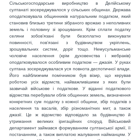
Сільськогосподарське виробництво в Делійському
султанаті зосереджувалося у сільських общинах. Держава
оподатковувала общинників натуральним податком, який
становив близько третини зібраного врожаю з неполивних
земель і половину зі зрошуваних. Крім сплати податку
селяни зобов’язані були безоплатно виконувати
повинності, пов’язані з будівництвом укріплень,
зрошувальних систем, доріг тощо. Немусульманське
чоловіче населення (крім духовенства і жебраків)
оподатковувалося особливим податком — джазія. У руках
султана зосереджувалася уся повнота деспотичної влади.
Його найближчим помічником був візир, що керував
роботою усіх відомств, найважливішими з яких були
зазвичай військове і податкове. У віданні податкового
відомства перебували облік общинних земель, визначення
конкретних сум податку з кожної общини, збір податків з
населення та васалів, збір різноманітних мит, а також
джазії. Це ж відомство відповідало за будівництво й
утримання великих іригаційних споруд. Військовий
департамент займався формуванням султанської армії, її
постачанням, а також виплатою жалування найманцям. У