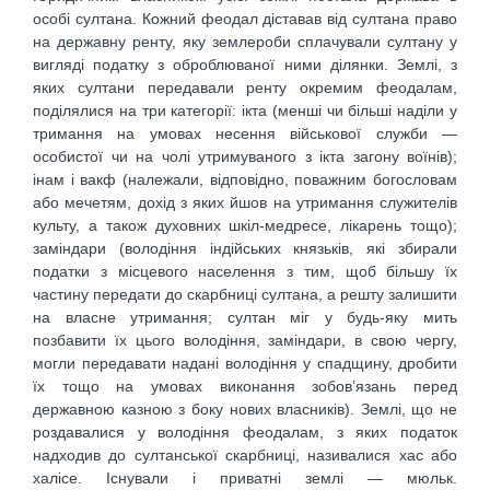
особі султана. Кожний феодал діставав від султана право
на державну ренту, яку землероби сплачували султану у
вигляді податку з оброблюваної ними ділянки. Землі, з
яких султани передавали ренту окремим феодалам,
поділялися на три категорії: ікта (менші чи більші наділи у
тримання на умовах несення військової служби —
особистої чи на чолі утримуваного з ікта загону воїнів);
інам і вакф (належали, відповідно, поважним богословам
або мечетям, дохід з яких йшов на утримання служителів
культу, а також духовних шкіл-медресе, лікарень тощо);
заміндари (володіння індійських князьків, які збирали
податки з місцевого населення з тим, щоб більшу їх
частину передати до скарбниці султана, а решту залишити
на власне утримання; султан міг у будь-яку мить
позбавити їх цього володіння, заміндари, в свою чергу,
могли передавати надані володіння у спадщину, дробити
їх тощо на умовах виконання зобов’язань перед
державною казною з боку нових власників). Землі, що не
роздавалися у володіння феодалам, з яких податок
надходив до султанської скарбниці, називалися хас або
халісе. Існували і приватні землі — мюльк.