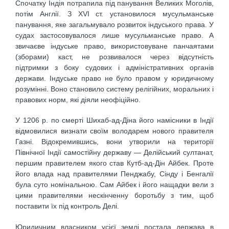
Спочатку Індія потрапила під панування Великих Моголів,
потім Англії. З XVI ст. установилося мусульманське
панування, яке загальмувало розвиток індуського права. У
судах застосовувалося лише мусульманське право. А
звичаєве індуське право, використовуване панчаятами
(зборами) каст, не розвивалося через відсутність
підтримки з боку судових і адміністративних органів
держави. Індуське право не було правом у юридичному
розумінні. Воно становило систему релігійних, моральних і
правових норм, які діяли неофіційно.
У 1206 р. по смерті Шихаб-ад-Діна його намісники в Індії
відмовилися визнати своїм володарем нового правителя
Газні. Відокремившись, вони утворили на території
Північної Індії самостійну державу — Делійський султанат,
першим правителем якого став Кутб-ад-Дін Айбек. Проте
його влада над правителями Пенджабу, Сінду і Бенгалії
була суто номінальною. Сам Айбек і його нащадки вели з
цими правителями нескінченну боротьбу з тим, щоб
поставити їх під контроль Делі.
Юридичним власником усієї землі постала держава в