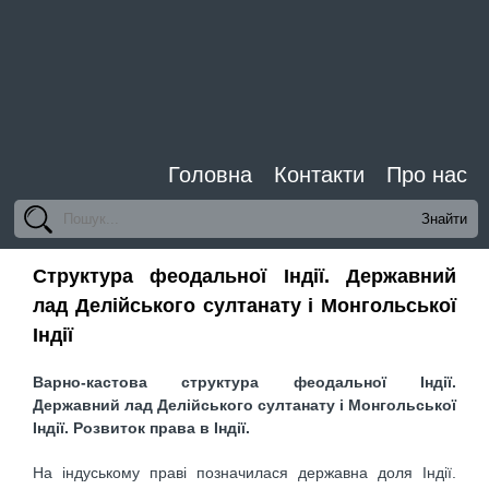
Головна
Контакти
Про нас
Структура феодальної Індії. Державний
лад Делійського султанату і Монгольської
Індії
Варно-кастова структура феодальної Індії.
Державний лад Делійського султанату і Монгольської
Індії. Розвиток права в Індії.
На індуському праві позначилася державна доля Індії.