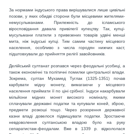
За нормами індуського права вирішувалися лише цивільні
позови, у яких обидві сторони були місцевими жителями-
немусульманами. Прилежність до ісламського
віросповідання давала привілегії купецтву. Так, купці-
мусульмани платили з привезених товарів удвічі менші
мита, ніж індуські купці. Тим самим частину місцевого
населення, особливо з числа городян нижчих каст,
підштовхували до прийняття релігії завойовників.
Делійський султанат розпався через феодальні усобиці, а
також економічні та політичні помилки центральної влади.
Зокрема, султан Мухамед Туглак (1325-1351) почав
карбувати мідну монету, вимагаючи у місцевого
населення приймати її по ціні срібної. Індуси накарбували
мільйони мідних монет високого номіналу, якими
сплачували державні податки та купували коней, зброю,
предмети розкоші тощо. Через розорення державної
казни владі довелося підвищувати податки. Зростаюче
невдоволення султанською владою було на руку
сепаратистам-феодалам. Вже в 1339 р. відкололася