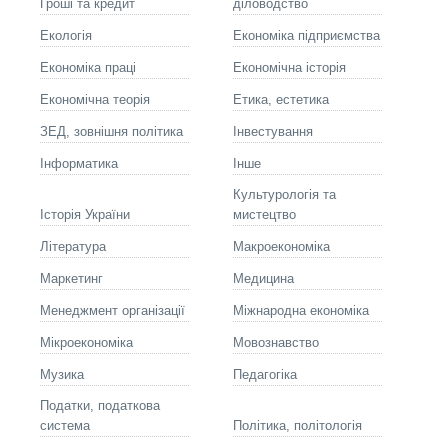
Гроші та кредит
діловодство
Екологія
Економіка підприємства
Економіка праці
Економічна історія
Економічна теорія
Етика, естетика
ЗЕД, зовнішня політика
Інвестування
Інформатика
Інше
Культурологія та
Історія України
мистецтво
Літературa
Макроекономіка
Маркетинг
Медицина
Менеджмент організації
Міжнародна економіка
Мікроекономіка
Мовознавство
Музика
Педагогіка
Податки, податкова
система
Політика, політологія