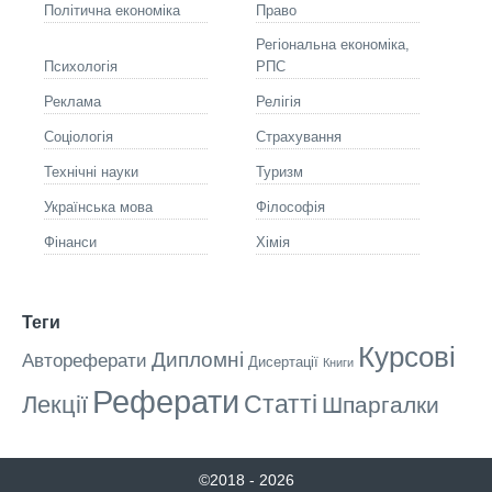
Політична економіка
Право
Регіональна економіка,
Психологія
РПС
Реклама
Релігія
Соціологія
Страхування
Технічні науки
Туризм
Українська мова
Філософія
Фінанси
Хімія
Теги
Курсові
Дипломні
Автореферати
Дисертації
Книги
Реферати
Статті
Лекції
Шпаргалки
©2018 - 2026