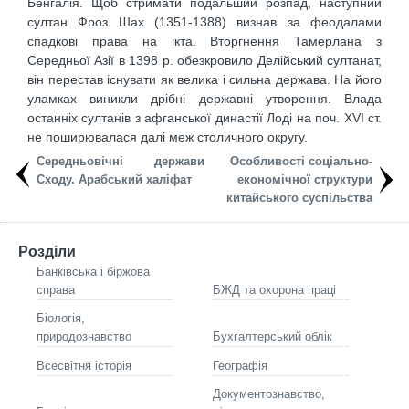
Бенгалія. Щоб стримати подальший розпад, наступний
султан Фроз Шах (1351-1388) визнав за феодалами
спадкові права на ікта. Вторгнення Тамерлана з
Середньої Азії в 1398 р. обезкровило Делійський султанат,
він перестав існувати як велика і сильна держава. На його
уламках виникли дрібні державні утворення. Влада
останніх султанів з афганської династії Лоді на поч. XVI ст.
не поширювалася далі меж столичного округу.
Середньовічні держави
Особливості соціально-
Сходу. Арабський халіфат
економічної структури
китайського суспільства
Розділи
Банківська і біржова
справа
БЖД та охорона праці
Біологія,
природознавство
Бухгалтерський облік
Всесвітня історія
Географія
Документознавство,