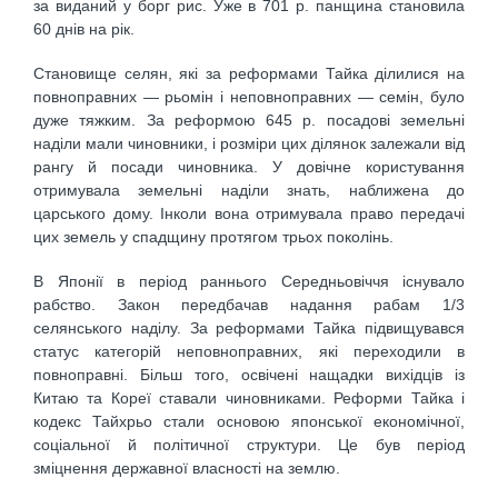
за виданий у борг рис. Уже в 701 р. панщина становила
60 днів на рік.
Становище селян, які за реформами Тайка ділилися на
повноправних — рьомін і неповноправних — семін, було
дуже тяжким. За реформою 645 р. посадові земельні
наділи мали чиновники, і розміри цих ділянок залежали від
рангу й посади чиновника. У довічне користування
отримувала земельні наділи знать, наближена до
царського дому. Інколи вона отримувала право передачі
цих земель у спадщину протягом трьох поколінь.
В Японії в період раннього Середньовіччя існувало
рабство. Закон передбачав надання рабам 1/3
селянського наділу. За реформами Тайка підвищувався
статус категорій неповноправних, які переходили в
повноправні. Більш того, освічені нащадки вихідців із
Китаю та Кореї ставали чиновниками. Реформи Тайка і
кодекс Тайхрьо стали основою японської економічної,
соціальної й політичної структури. Це був період
зміцнення державної власності на землю.