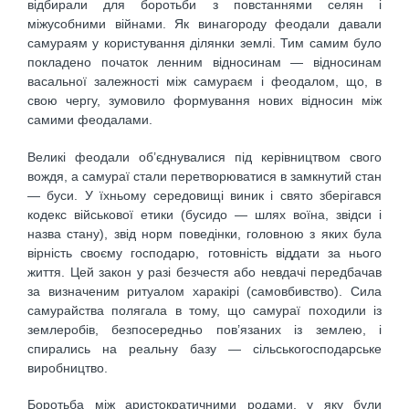
відбирали для боротьби з повстаннями селян і
міжусобними війнами. Як винагороду феодали давали
самураям у користування ділянки землі. Тим самим було
покладено початок ленним відносинам — відносинам
васальної залежності між самураєм і феодалом, що, в
свою чергу, зумовило формування нових відносин між
самими феодалами.
Великі феодали об’єднувалися під керівництвом свого
вождя, а самураї стали перетворюватися в замкнутий стан
— буси. У їхньому середовищі виник і свято зберігався
кодекс військової етики (бусидо — шлях воїна, звідси і
назва стану), звід норм поведінки, головною з яких була
вірність своєму господарю, готовність віддати за нього
життя. Цей закон у разі безчестя або невдачі передбачав
за визначеним ритуалом харакірі (самовбивство). Сила
самурайства полягала в тому, що самураї походили із
землеробів, безпосередньо пов’язаних із землею, і
спирались на реальну базу — сільськогосподарське
виробництво.
Боротьба між аристократичними родами, у яку були