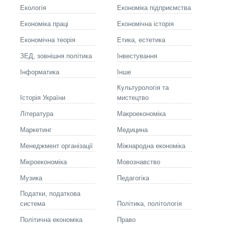
Екологія
Економіка підприємства
Економіка праці
Економічна історія
Економічна теорія
Етика, естетика
ЗЕД, зовнішня політика
Інвестування
Інформатика
Інше
Культурологія та
Історія України
мистецтво
Літературa
Макроекономіка
Маркетинг
Медицина
Менеджмент організації
Міжнародна економіка
Мікроекономіка
Мовознавство
Музика
Педагогіка
Податки, податкова
система
Політика, політологія
Політична економіка
Право