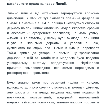
китайського права на право Японії.
Значно пізніше від китайської зароджується японська
цивілізація. У III-V ст. тут склалася племінна федерація
Ямато. Намагання в 604 р. принца Сьотокутайсі створити
державу на принципах китайської моделі (жорстка ієрархія
й абсолютний суверенітет правителя) не мали успіху.
«Закон із 17 статей», у якому були викладені принципи
існування Японської держави й управління нею,
суспільство не сприйняло. Тільки в 645 р. переворот
Тайка привів до утворення сильної централізованої
держави, в якій за китайською моделлю було введено
універсальну систему оподаткування, відмінялося
приватне землеволодіння, вся земля переходила в
розпорядження правителя.
Було видано закон про земельні наділи — ханден,
відповідно до якого селяни отримували земельні ділянки,
але разом з тим влада вводила численні податки й
повинності: поземельний, подвірний, натуральний
податки, військову повинність, виплату високих процентів