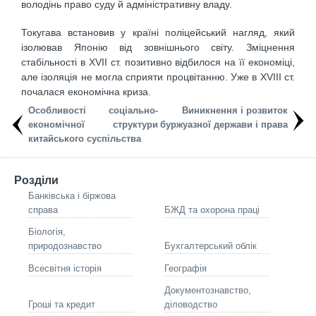
володінь право суду й адміністративну владу.
Токугава встановив у країні поліцейський нагляд, який
ізолював Японію від зовнішнього світу. Зміцнення
стабільності в XVII ст. позитивно відбилося на її економіці,
але ізоляція не могла сприяти процвітанню. Уже в XVIII ст.
почалася економічна криза.
Особливості соціально-
Виникнення і розвиток
економічної структури
буржуазної держави і права
китайського суспільства
Розділи
Банківська і біржова
справа
БЖД та охорона праці
Біологія,
природознавство
Бухгалтерський облік
Всесвітня історія
Географія
Документознавство,
Гроші та кредит
діловодство