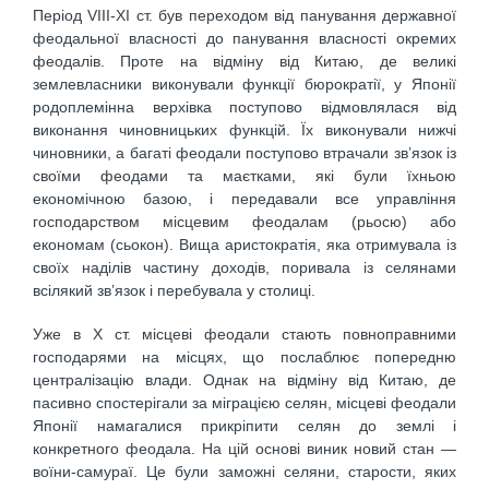
Період VIII-XI ст. був переходом від панування державної
феодальної власності до панування власності окремих
феодалів. Проте на відміну від Китаю, де великі
землевласники виконували функції бюрократії, у Японії
родоплемінна верхівка поступово відмовлялася від
виконання чиновницьких функцій. Їх виконували нижчі
чиновники, а багаті феодали поступово втрачали зв’язок із
своїми феодами та маєтками, які були їхньою
економічною базою, і передавали все управління
господарством місцевим феодалам (рьосю) або
економам (сьокон). Вища аристократія, яка отримувала із
своїх наділів частину доходів, поривала із селянами
всілякий зв’язок і перебувала у столиці.
Уже в X ст. місцеві феодали стають повноправними
господарями на місцях, що послаблює попередню
централізацію влади. Однак на відміну від Китаю, де
пасивно спостерігали за міграцією селян, місцеві феодали
Японії намагалися прикріпити селян до землі і
конкретного феодала. На цій основі виник новий стан —
воїни-самураї. Це були заможні селяни, старости, яких