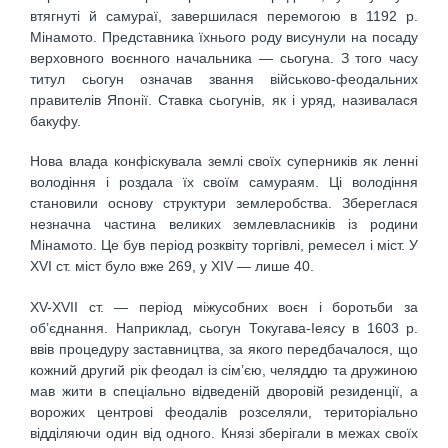
втягнуті й самураї, завершилася перемогою в 1192 р.
Мінамото. Представника їхнього роду висунули на посаду
верховного воєнного начальника — сьогуна. З того часу
титул сьогун означав звання військово-феодальних
правителів Японії. Ставка сьогунів, як і уряд, називалася
бакуфу.
Нова влада конфіскувала землі своїх суперників як ленні
володіння і роздала їх своїм самураям. Ці володіння
становили основу структури землеробства. Збереглася
незначна частина великих землевласників із родини
Мінамото. Це був період розквіту торгівлі, ремесел і міст. У
XVI ст. міст було вже 269, у XIV — лише 40.
XV-XVII ст. — період міжусобних воєн і боротьби за
об’єднання. Наприклад, сьогун Токугава-Іеясу в 1603 р.
ввів процедуру заставництва, за якого передбачалося, що
кожний другий рік феодал із сім’єю, челяддю та дружиною
мав жити в спеціально відведеній дворовій резиденції, а
ворожих центрові феодалів розселяли, територіально
відділяючи один від одного. Князі зберігали в межах своїх