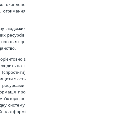
яке охоплене
а отримання
ачу людських
их ресурсів,
 навіть якщо
дянство.
орієнтовно з
еходить на т.
 (спростити)
ищити якість
и ресурсами.
ормація про
омп’ютерів по
одну систему,
ій платформі