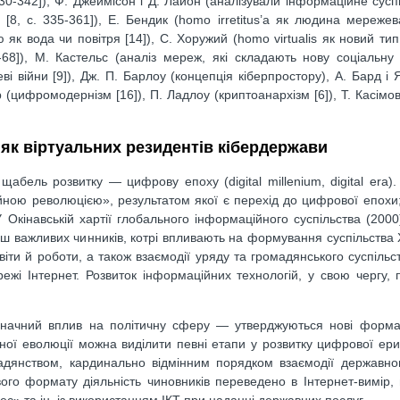
330-342]), Ф. Джеймісон і Д. Лайон (аналізували інформаційне суспі
 [8, c. 335-361]), Е. Бендик (homo irretitus’a як людина мереже
 як вода чи повітря [14]), С. Хоружий (homo virtualis як новий тип
3-68]), М. Кастельс (аналіз мереж, які складають нову соціальн
ві війни [9]), Дж. П. Барлоу (концепція кіберпростору), А. Бард і 
ер (цифромодернізм [16]), П. Ладлоу (криптоанархізм [6]), Т. Касімо
 як віртуальних резидентів кібердержави
бель розвитку — цифрову епоху (digital millenium, digital era)
ійною революцією», результатом якої є перехід до цифрової епохи;
 Окінавській хартії глобального інформаційного суспільства (2000
ьш важливих чинників, котрі впливають на формування суспільства Х
іти й роботи, а також взаємодії уряду та громадянського суспільст
жі Інтернет. Розвиток інформаційних технологій, у свою чергу, п
и значний вплив на політичну сферу — утверджуються нові форма
йної еволюції можна виділити певні етапи у розвитку цифрової ери,
адянством, кардинально відмінним порядком взаємодії державног
го формату діяльність чиновників переведено в Інтернет-вимір, 
с» та ін. із використанням ІКТ при наданні державних послуг.