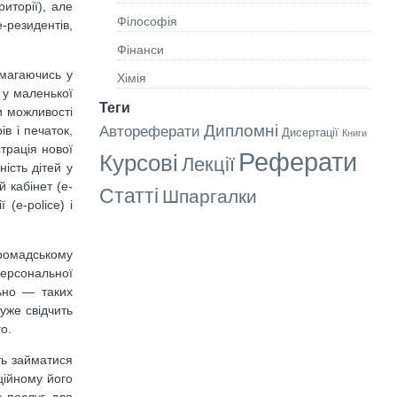
иторії), але
Філософія
-резидентів,
Фінанси
амагаючись у
Хімія
 у маленької
Теги
и можливості
Дипломні
в і печаток,
Автореферати
Дисертації
Книги
трація нової
Реферати
Курсові
Лекції
ість дітей у
 кабінет (e-
Статті
Шпаргалки
(e-police) і
громадському
персональної
льно — таких
уже свідчить
о.
ть займатися
ційному його
е-послуг для