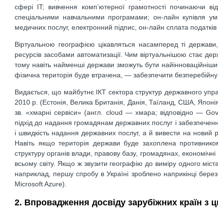
сфері IT; вивчення комп’ютерної грамотності починаючи ві
спеціальними навчальними програмами; он-лайн купівля ум
медичних послуг, електронний підпис, он-лайн сплата податків 
Віртуальною географією цікавляться насамперед ті держави
ресурсів засобами автоматизації. Чим віртуальнішою стає держ
тому навіть найменші держави зможуть бути найінноваційнішим
фізична територія буде втрачена, — забезпечити безперебійну д
Видається, що майбутнє ІКТ сектора структур державного упра
2010 р. (Естонія, Велика Британія, Данія, Таїланд, США, Японія,
зв. «хмарні сервіси» (англ. cloud — хмара; відповідно — Go
підхід до надання громадянам державних послуг і забезпеченн
і швидкість надання державних послуг, а й вивести на новий
Навіть якщо територія держави буде захоплена противнико
структуру органів влади, правову базу, громадянах, економічні
всьому світу. Якщо ж звузити географію до виміру одного міста
наприклад, першу спробу в Україні зроблено наприкінці берез
Microsoft Azure).
2. Впровадження досвіду зарубіжних країн з 