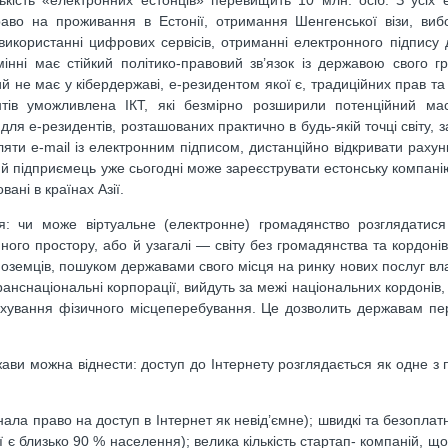
аво на проживання в Естонії, отримання Шенгенської візи, виб
використанні цифрових сервісів, отриманні електронного підпису
інні має стійкий політико-правовий зв’язок із державою свого г
 не має у кібердержаві, е-резидентом якої є, традиційних прав та о
нтів уможливлена ІКТ, які безмірно розширили потенційний ма
ля е-резидентів, розташованих практично в будь-якій точці світу, 
ляти e-mail із електронним підписом, дистанційно відкривати рахунк
кий підприємець уже сьогодні може зареєструвати естонську компані
ані в країнах Азії.
я: чи може віртуальне (електронне) громадянство розглядатися
го простору, або й узагалі — світу без громадянства та кордоні
оземців, пошуком державами свого місця на ринку нових послуг вл
ранснаціональні корпорації, вийдуть за межі національних кордонів
урахування фізичного місцеперебування. Це дозволить державам п
ави можна віднести: доступ до Інтернету розглядається як одне з
ла право на доступ в Інтернет як невід’ємне); швидкі та безоплатн
ї є близько 90 % населення); велика кількість стартап- компаній, щ