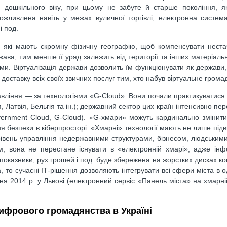
д дошкільного віку, при цьому не забуте й старше покоління, 
ожливлена навіть у межах вуличної торгівлі; електронна систем
і под.
, які мають скромну фізичну географію, щоб компенсувати нест
ава, тим менше її уряд залежить від території та інших матеріальн
и. Віртуалізація держави дозволить їм функціонувати як держави,
оставку всіх своїх звичних послуг тим, хто набув віртуальне грома
вління — за технологіями «G-Cloud». Вони почали практикуватися 
 Латвія, Бельгія та ін.); державний сектор цих країн інтенсивно пер
vernment Cloud, G-Cloud). «G-хмари» можуть кардинально змінити
я безпеки в кіберпросторі. «Хмарні» технології мають не лише підв
 рівень управління недержавними структурами, бізнесом, людським
м, вона не перестане існувати в «електронній хмарі», адже інф
 показники, рух грошей і под. буде збережена на жорстких дисках к
, то сучасні ІТ-рішення дозволяють інтегрувати всі сфери міста в 
ня 2014 р. у Львові (електронний сервіс «Панель міста» на хмарн
цифрового громадянства в Україні