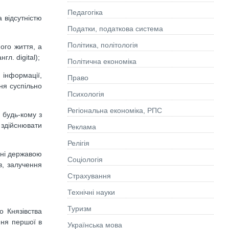
Педагогіка
 відсутністю
Податки, податкова система
Політика, політологія
ого життя, а
л. digital);
Політична економіка
інформації,
Право
ня суспільно
Психологія
Регіональна економіка, РПС
 будь-кому з
 здійснювати
Реклама
Релігія
нні державою
Соціологія
в, залучення
Страхування
Технічні науки
Туризм
о Князівства
ання першої в
Українська мова