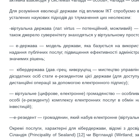
Для розуміння еволюції держави під впливом ІКТ спробуємо в
усталених наукових підходів до тлумачення цих неолексем:
-віртуальна держава (лат. virtus — потенційний, можливий) — 
також джерело суверенітету знаходяться у віртуальному просторі
— е-держава — модель держави, яка базується на використ
надання публічних послуг, підвищення ефективності адміністр
значимих рішень;
— кібердержава (дав.-грец. кивєруцпщ — мистецтво управлінн
дієздатних осіб стати е-резидентом цієї держави (для доступ
дистанційні операції за допомогою електронного підпису);
— віртуальне (цифрове, електронне) громадянство — особливий
особі (е-резиденту) комплексу електронних послуг в обмін 
інвестицій);
—е-резидент — громадянин, який набув електронне (віртуальн
Окремі послуги, характерні для кібердержави, відомі з досв
Сіландія (Principality of Sealand) [12] чи Віртландії (Wirtland