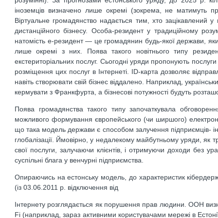
іноземців визначено лише окремі (зокрема, не матимуть пр
Віртуальне громадянство надається тим, хто зацікавлений у 
дистанційного бізнесу. Особа-резидент у традиційному розум
натомість е-резидент — це громадянин будь-якої держави, який
лише окремі з них. Поява такого новітнього типу резиде
екстериторіальних послуг. Сьогодні уряди пропонують послуги д
розміщення цих послуг в Інтернеті. ID-карта дозволяє відправ
навіть створювати свій бізнес віддалено. Наприклад, українсь
кермувати з Франкфурта, а бізнесові потужності будуть розташов
Поява громадянства такого типу започаткувала обговоренн
можливого формування європейського (чи ширшого) електронно
що така модель держави є способом залучення підприємців- ін
глобалізації. Ймовірно, у недалекому майбутньому уряди, як т
свої послуги, залучаючи клієнтів, і отримуючи доходи без 
суспільні блага у венчурні підприємства.
Опираючись на естонську модель, до характеристик кібердерж
(із 03.06.2011 р. відключення від
Інтернету розглядається як порушення прав людини. ООН визна
Fi (наприклад, зараз активними користувачами мережі в Естоні