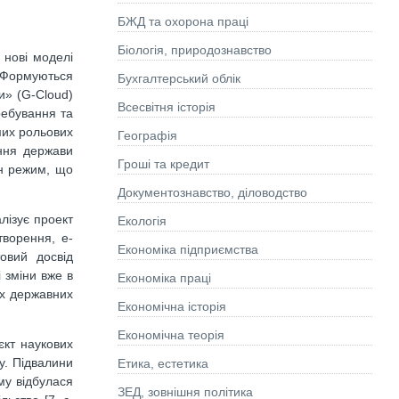
БЖД та охорона праці
Біологія, природознавство
 нові моделі
. Формуються
Бухгалтерський облік
и» (G-Cloud)
Всесвітня історія
ребування та
мих рольових
Географія
ання держави
Гроші та кредит
йн режим, що
Документознавство, діловодство
лізує проект
Екологія
ворення, е-
Економіка підприємства
овий досвід
 зміни вже в
Економіка праці
их державних
Економічна історія
Економічна теорія
єкт наукових
зу. Підвалини
Етика, естетика
му відбулася
ЗЕД, зовнішня політика