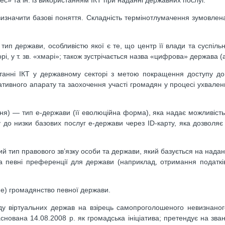
изначити базові поняття. Складність термінотлумачення зумовлена
тип держави, особливістю якої є те, що центр її влади та суспільн
, у т. зв. «хмарі»; також зустрічається назва «цифрова» держава (анг
анні ІКТ у державному секторі з метою покращення доступу до 
ативного апарату та заохочення участі громадян у процесі ухвален
я) — тип е-держави (її еволюційна форма), яка надає можливість
у до низки базових послуг е-держави через ID-карту, яка дозволяє
 тип правового зв’язку особи та держави, який базується на нада
на певні преференції для держави (наприклад, отримання податкі
е) громадянство певної держави.
іду віртуальних держав на взірець самопроголошеного невизнаног
; заснована 14.08.2008 р. як громадська ініціатива; претендує на зв