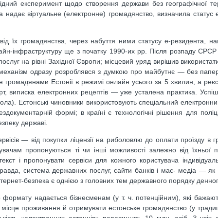
єрідний експеримент щодо створення держави без географічної тер
надає віртуальне (електронне) громадянство, визначила статус е
від їх громадянства, через набуття ними статусу е-резидента, н
нлайн-інфраструктуру ще з початку 1990-их рр. Після розпаду СРСР
 послуг на рівні Західної Європи; місцевий уряд вирішив використат
механізм одразу розроблявся з думкою про майбутнє — без папері
я громадянами Естонії в режимі онлайн усього за 5 хвилин, а реєс
, виписка електронних рецептів — уже усталена практика. Успішн
кола). Естонські чиновники використовують спеціальний електронний
документарній формі; в країні є технологічні рішення для поліції 
езпеку державі.
рвісів — від покупки ліцензії на риболовлю до оплати проїзду в 
увачам пропонуються ті чи інші можливості залежно від їхньої 
текст і пропонувати сервіси для кожного користувача індивідуа
равда, система державних послуг, сайти банків і мас- медіа — як 
Інтернет-безпека є однією з головних тем державного порядку денног
о формату надається бізнесменам (у т. ч. потенційним), які бажаю
и місце проживання й отримувати естонське громадянство (у тради
лькість «електронних естонців» перевищить 10 млн. осіб. З усіх 