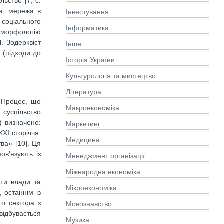
льство [7, c.
ва; мережа в
Інвестування
 соціального
Інформатика
у морфологію
Я. Зодерквіст
Інше
в (підходи до
Історія України
Культурологія та мистецтво
Літературa
. Процес, що
Макроекономіка
 суспільство
) визначено:
Маркетинг
ХІ сторіччя.
Медицина
ва» [10]. Ця
ов’язують із
Менеджмент організації
Міжнародна економіка
ти влади та
Мікроекономіка
 останнім із
о сектора з
Мовознавство
відбувається
Музика