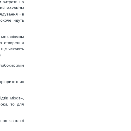
и витрати на
вий механізм
рядування «в
еохоче йдуть
 механізмом
ро створення
у ще чекають
и.
глибоких змін
ріоритетних
тік мізків»,
роки, то для
ння світової