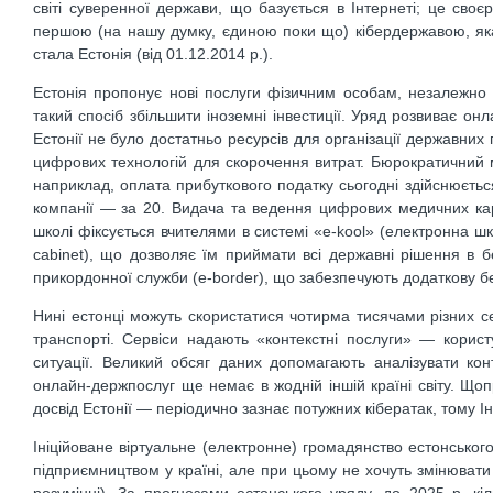
світі суверенної держави, що базується в Інтернеті; це сво
першою (на нашу думку, єдиною поки що) кібердержавою, яка 
стала Естонія (від 01.12.2014 р.).
Естонія пропонує нові послуги фізичним особам, незалежно 
такий спосіб збільшити іноземні інвестиції. Уряд розвиває о
Естонії не було достатньо ресурсів для організації державних
цифрових технологій для скорочення витрат. Бюрократичний 
наприклад, оплата прибуткового податку сьогодні здійснюєтьс
компанії — за 20. Видача та ведення цифрових медичних карт
школі фіксується вчителями в системі «e-kool» (електронна ш
cabinet), що дозволяє їм приймати всі державні рішення в без
прикордонної служби (e-border), що забезпечують додаткову б
Нині естонці можуть скористатися чотирма тисячами різних се
транспорті. Сервіси надають «контекстні послуги» — корист
ситуації. Великий обсяг даних допомагають аналізувати кон
онлайн-держпослуг ще немає в жодній іншій країні світу. Щоп
досвід Естонії — періодично зазнає потужних кібератак, тому 
Ініційоване віртуальне (електронне) громадянство естонськог
підприємництвом у країні, але при цьому не хочуть змінюват
розумінні). За прогнозами естонського уряду, до 2025 р. кі