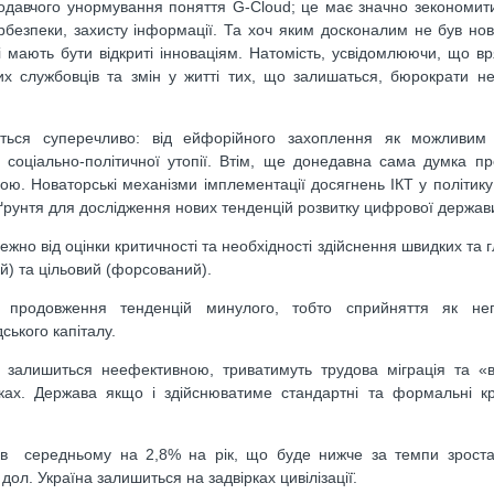
нодавчого унормування поняття G-Cloud; це має значно зекономит
безпеки, захисту інформації. Та хоч яким досконалим не був но
 мають бути відкриті інноваціям. Натомість, усвідомлюючи, що в
х службовців та змін у житті тих, що залишаться, бюрократи н
юються суперечливо: від ейфорійного захоплення як можливим
ї соціально-політичної утопії. Втім, ще донедавна сама думка п
ою. Новаторські механізми імплементації досягнень ІКТ у політик
дґрунтя для дослідження нових тенденцій розвитку цифрової держав
ежно від оцінки критичності та необхідності здійснення швидких та 
й) та цільовий (форсований).
е продовження тенденцій минулого, тобто сприйняття як неп
ського капіталу.
а залишиться неефективною, триватимуть трудова міграція та «від
нках. Держава якщо і здійснюватиме стандартні та формальні к
е в середньому на 2,8% на рік, що буде нижче за темпи зроста
л. Україна залишиться на задвірках цивілізації̈.