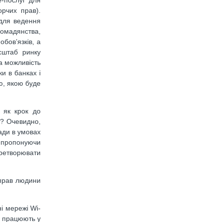
орчих прав).
 для ведення
ромадянства,
бов’язків, а
сштаб ринку
за можливість
и в банках і
ю, якою буде
 як крок до
в? Очевидно,
ади в умовах
, пропонуючи
еретворювати
 прав людини
і мережі Wi-
о працюють у