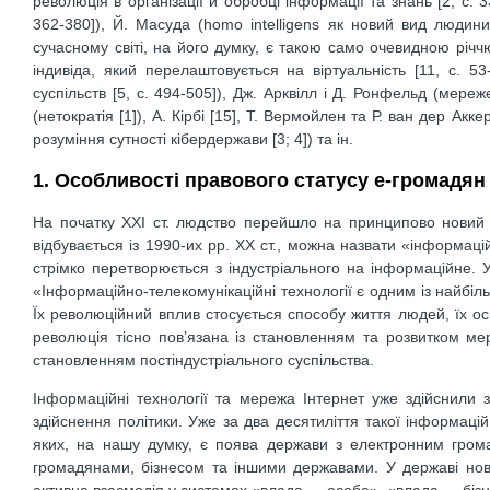
революція в організації й обробці інформації та знань [2, c. 
362-380]), Й. Масуда (homo intelligens як новий вид людини
сучасному світі, на його думку, є такою само очевидною річчю
індивіда, який перелаштовується на віртуальність [11, c. 5
суспільств [5, с. 494-505]), Дж. Арквілл і Д. Ронфельд (мереже
(нетократія [1]), А. Кірбі [15], Т. Вермойлен та Р. ван дер Акк
розуміння сутності кібердержави [3; 4]) та ін.
1. Особливості правового статусу е-громадян
На початку ХХІ ст. людство перейшло на принципово новий ща
відбувається із 1990-их рр. ХХ ст., можна назвати «інформац
стрімко перетворюється з індустріального на інформаційне. У
«Інформаційно-телекомунікаційні технології є одним із найбіл
Їх революційний вплив стосується способу життя людей, їх осв
революція тісно пов’язана із становленням та розвитком мере
становленням постіндустріального суспільства.
Інформаційні технології та мережа Інтернет уже здійснил
здійснення політики. Уже за два десятиліття такої інформаці
яких, на нашу думку, є поява держави з електронним гром
громадянами, бізнесом та іншими державами. У державі ново
активна взаємодія у системах «влада — особа», «влада — бізне