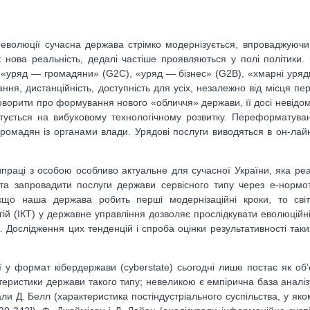
революції сучасна держава стрімко модернізується, впроваджуючи
 нова реальність, дедалі частіше проявляються у полі політики
 «уряд — громадяни» (G2C), «уряд — бізнес» (G2B), «хмарні уряд
ння, дистанційність, доступність для усіх, незалежно від місця пе
 говорити про формування нового «обличчя» держави, її досі невідо
унтується на вибуховому технологічному розвитку. Переформатув
громадян із органами влади. Урядові послуги виводяться в он-ла
впраці з особою особливо актуальне для сучасної України, яка реа
та запровадити послуги держави сервісного типу через е-нормот
 якщо наша держава робить перші модернізаційні кроки, то світ
ій (ІКТ) у державне управління дозволяє прослідкувати еволюційні
. Дослідження цих тенденцій і спроба оцінки результативності так
 у формат кібердержави (cyberstate) сьогодні лише постає як об’
рактеристики держави такого типу; невеликою є емпірична база аналі
ли Д. Белл (характеристика постіндустріального суспільства, у яко