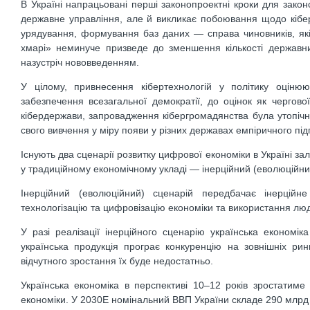
В Україні напрацьовані перші законопроектні кроки для зако
державне управління, але й викликає побоювання щодо кібер
урядування, формування баз даних — справа чиновників, які
хмарі» неминуче призведе до зменшення кількості державни
назустріч нововведенням.
У цілому, привнесення кібертехнологій у політику оцін
забезпечення всезагальної демократії, до оцінок як чергово
кібердержави, запровадження кібергромадянства була утопічн
свого вивчення у міру появи у різних державах емпіричного пі
Існують два сценарії розвитку цифрової економіки в Україні зал
у традиційному економічному укладі — інерційний (еволюційни
Інерційний (еволюційний) сценарій передбачає інерційн
технологізацію та цифровізацію економіки та використання люд
У разі реалізації інерційного сценарію українська економік
українська продукція програє конкуренцію на зовнішніх ри
відчутного зростання їх буде недостатньо.
Українська економіка в перспективі 10–12 років зростатим
економіки. У 2030Е номінальний ВВП України складе 290 млрд до