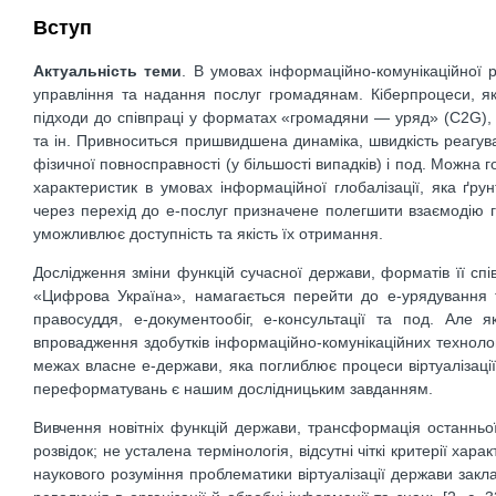
Вступ
Актуальність теми
. В умовах інформаційно-комунікаційної 
управління та надання послуг громадянам. Кіберпроцеси, як
підходи до співпраці у форматах «громадяни — уряд» (C2G),
та ін. Привноситься пришвидшена динаміка, швидкість реагува
фізичної повносправності (у більшості випадків) і под. Можна
характеристик в умовах інформаційної глобалізації, яка ґр
через перехід до е-послуг призначене полегшити взаємодію 
уможливлює доступність та якість їх отримання.
Дослідження зміни функцій сучасної держави, форматів її спі
«Цифрова Україна», намагається перейти до е-урядування 
правосуддя, е-документообіг, е-консультації та под. Але
впровадження здобутків інформаційно-комунікаційних технолог
межах власне е-держави, яка поглиблює процеси віртуалізації
переформатувань є нашим дослідницьким завданням.
Вивчення новітніх функцій держави, трансформація останньої
розвідок; не усталена термінологія, відсутні чіткі критерії ха
наукового розуміння проблематики віртуалізації держави закла