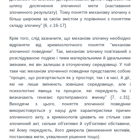
шляху досягнення злочинної мети (наставання
злочинного результату). Тому поняття механізму злочину є
більш широким за своїм змістом у порівнянні з поняттям
складу злочину” [6, с.16-17].
Крім того, слід зазначити, що механізм злочину необхідно
відрізняти від кримінологічного поняття “механізм
злочинної поведінки”. Так, механізм злочину пов’язаний з
розслідуваною подією і тими матеріальними й ідеальними
змінами, які він залишає в оточуючому середовищі. У той
таки час механізм злочинної поведінки представляє собою
“процес, що розгортається як у просторі, так і в часі, й дії,
які не лише змінюють зовнішнє середовище, але і
психологічні явища та процеси, які передують їм і
визначають генезис протиправного вчинку” [7, с.31].
Виходячи з цього, поняття злочинної поведінки
використовується у науці для характеристики причин
злочинного акту, а кримінологів цікавить не стільки сам
злочинний акт, скільки об’єктивні й суб’єктивні обставини,
які йому передують, його джерела (виникнення мотивів,
постановка мети, ухвалення рішення тощо).