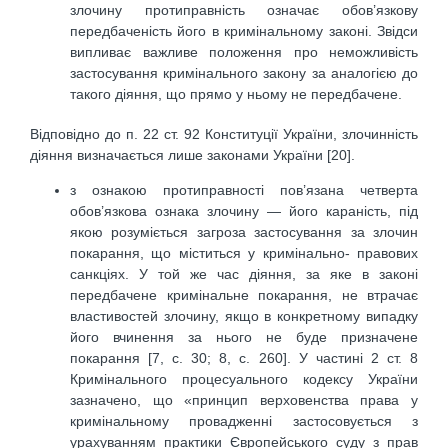
злочину протиправність означає обов’язкову
передбаченість його в кримінальному законі. Звідси
випливає важливе положення про неможливість
застосування кримінального закону за аналогією до
такого діяння, що прямо у ньому не передбачене.
Відповідно до п. 22 ст. 92 Конституції України, злочинність
діяння визначається лише законами України [20].
з ознакою протиправності пов’язана четверта
обов’язкова ознака злочину — його караність, під
якою розуміється загроза застосування за злочин
покарання, що міститься у кримінально- правових
санкціях. У той же час діяння, за яке в законі
передбачене кримінальне покарання, не втрачає
властивостей злочину, якщо в конкретному випадку
його вчинення за нього не буде призначене
покарання [7, с. 30; 8, с. 260]. У частині 2 ст. 8
Кримінального процесуального кодексу України
зазначено, що «принцип верховенства права у
кримінальному провадженні застосовується з
урахуванням практики Європейського суду з прав