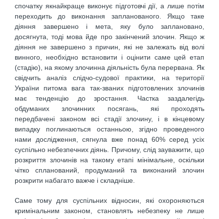
спочатку якнайкраще виконує підготовчі дії, а лише потім
переходить до виконання запланованого. Якщо таке
діяння завершено і мета, яку було заплановано,
досягнута, тоді мова йде про закінчений злочин. Якщо ж
діяння не завершено з причин, які не залежать від волі
винного, необхідно встановити і оцінити саме цей етап
(стадію), на якому злочинна діяльність була перервана. Як
свідчить аналіз слідчо-судової практики, на території
України питома вага так-званих підготовлених злочинів
має тенденцію до зростання. Частка заздалегідь
обдуманих злочинних посягань, які проходять
передбачені законом всі стадії злочину, і в кінцевому
випадку поглинаються останньою, згідно проведеного
нами дослідження, сягнула вже понад 60% серед усіх
суспільно небезпечних діянь. Причому, слід зауважити, що
розкриття злочинів на такому етапі мінімальне, оскільки
чітко спланований, продуманий та виконаний злочин
розкрити набагато важче і складніше.
Саме тому для суспільних відносин, які охороняються
кримінальним законом, становлять небезпеку не лише