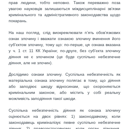
прав людини, тобто неповно. Також переважно поза
увагою науковців залишаються міждисциплінарні зв’язки
кримінального та адміністративного законодавства щодо
покарань.
На наш погляд, слід виокремлювати п’ять обов’язкових
ознак злочину і вважати ознакою злочину вчинення його
суб’єктом злочину, тому що: по-перше, ця ознака вказана
у ч. 1 ст. 11 КК України; по-друге, без суб’єкта злочину
діяння не є злочином (це буде суспільно небезпечне
діяння, але не злочин).
Дослідимо ознаки злочину. Суспільна небезпечність як
матеріальна ознака злочину полягає в тому, що діяння
або заподіює шкоду відносинам, що охороняються
кримінальним законом, або містить у собі реальну
можливість заподіяння такої шкоди.
Суспільна небезпечність діяння як ознака злочину
оцінюється на двох рівнях: 1) законодавчому, коли
законодавець криміналізує певне суспільно небезпечне
діяння; 2) правозастосовному, коли орган дізнання,