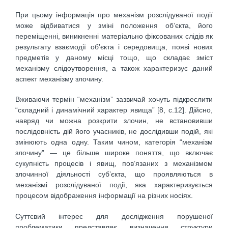
При цьому інформація про механізм розслідуваної події
може відбиватися у зміні положення об’єкта, його
переміщенні, виникненні матеріально фіксованих слідів як
результату взаємодії об’єкта і середовища, появі нових
предметів у даному місці тощо, що складає зміст
механізму слідоутворення, а також характеризує даний
аспект механізму злочину.
Вживаючи термін “механізм” зазвичай хочуть підкреслити
“складний і динамічний характер явища” [8, с.12]. Дійсно,
навряд чи можна розкрити злочин, не встановивши
послідовність дій його учасників, не дослідивши подій, які
змінюють одна одну. Таким чином, категорія “механізм
злочину” — це більше широке поняття, що включає
сукупність процесів і явищ, пов’язаних з механізмом
злочинної діяльності суб’єкта, що проявляються в
механізмі розслідуваної події, яка характеризується
процесом відображення інформації на різних носіях.
Суттєвий інтерес для дослідження порушеної
проблематики представляє визначення структури