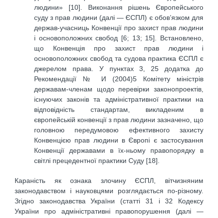
людини» [10]. Виконання рішень Європейського
суду з прав людини (далі — ЄСПЛ) є обов’язком для
держав-учасниць Конвенції про захист прав людини
і основоположних свобод [6; 13; 15]. Встановлено,
що Конвенція про захист прав людини і
основоположних свобод та судова практика ЄСПЛ є
джерелом права. У пунктах 3, 25 додатка до
Рекомендації № И (2004)5 Комітету міністрів
державам-членам щодо перевірки законопроектів,
існуючих законів та адміністративної практики на
відповідність стандартам, викладеним в
європейській конвенції з прав людини зазначено, що
головною передумовою ефективного захисту
Конвенцією прав людини в Європі є застосування
Конвенції державами в їх-ньому правопорядку в
світлі прецедентної практики Суду [18].
Караність як ознака злочину ЄСПЛ, вітчизняним
законодавством і науковцями розглядається по-різному.
Згідно законодавства України (статті 31 і 32 Кодексу
України про адміністративні правопорушення (далі —