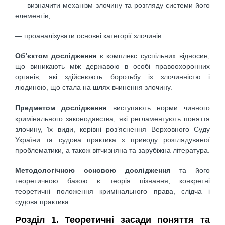
— визначити механізм злочину та розгляду системи його
елементів;
— проаналізувати основні категорії злочинів.
Об’єктом дослідження
є комплекс суспільних відносин,
що виникають між державою в особі правоохоронних
органів, які здійснюють боротьбу із злочинністю і
людиною, що стала на шлях вчинення злочину.
Предметом дослідження
виступають норми чинного
кримінального законодавства, які регламентують поняття
злочину, їх види, керівні роз’яснення Верховного Суду
України та судова практика з приводу розглядуваної
проблематики, а також вітчизняна та зарубіжна література.
Методологічною основою дослідження
та його
теоретичною базою є теорія пізнання, конкретні
теоретичні положення кримінального права, слідча і
судова практика.
Розділ 1. Теоретичні засади поняття та