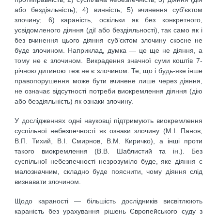
або бездіяльність); 4) винність; 5) вчинення суб’єктом
злочину; 6) караність, оскільки як без конкретного,
усвідомленого діяння (дії або бездіяльності), так само як і
без вчинення цього діяння суб’єктом злочину скоєне не
буде злочином. Наприклад, думка — це ще не діяння, а
тому не є злочином. Викрадення значної суми коштів 7-
річною дитиною теж не є злочином. Те, що і будь-яке інше
правопорушення може бути вчинене лише через діяння,
не означає відсутності потреби виокремлення діяння (дію
або бездіяльність) як ознаки злочину.
У дослідженнях одні науковці підтримують виокремлення
суспільної небезпечності як ознаки злочину (М.І. Панов,
В.П. Тихий, В.І. Смирнов, В.М. Киричко), а інші проти
такого виокремлення (В.В. Шаблистий та ін.). Без
суспільної небезпечності незрозуміло буде, яке діяння є
малозначним, складно буде пояснити, чому діяння слід
визнавати злочином.
Щодо караності — більшість дослідників висвітлюють
караність без урахування рішень Європейського суду з