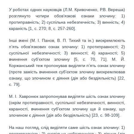
У роботах одних науковців (Л.М. Кривоченко, Р.В. Вереша)
розглянуто чотири обов’язкові ознаки злочину: 1)
протиправність; 2) суспільна небезпечність; 3) винність; 4)
караність [1, с. 270; 8, с. 257-260].
Інші вчені (М. І. Панов, В. П. Тихий та ін.) виокремлюють
п’ять обов’язкових ознак злочину: 1) протиправності; 2)
суспільної небезпечності; 3) винності; 4) караності; 5)
вчинення суб’єктом злочину [5, с. 70, 71]. М. Й.
Коржанський теж пропонував виділяти п’ять ознак злочину
(проте замість вчинення суб’єктом злочину виокремлював
ознаку, що злочином є діяння (дія або бездіяльність) [22,
с. 79].
М. І. Хавронюк запропонував виділяти шість ознак злочину
(окрім протиправності, суспільної небезпечності, винності,
караності, вчинення суб’єктом злочину ще й ознаку, що
злочином є діяння (дія або бездіяльність) [23, с. 98-109].
На наш погляд, слід виділяти саме шість ознак злочину: 1)
протиправність; 2) суспільна небезпечність; 3) діяння (дія