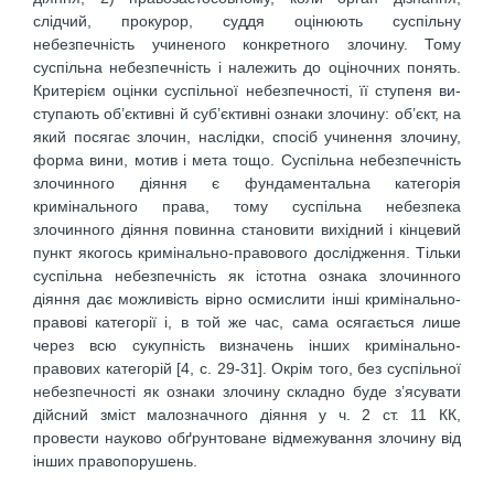
слідчий, прокурор, суддя оцінюють суспільну
небезпечність учиненого конкретного злочину. Тому
суспільна небезпечність і належить до оціночних понять.
Критерієм оцінки суспільної небезпечності, її ступеня ви-
ступають об’єктивні й суб’єктивні ознаки злочину: об’єкт, на
який посягає злочин, наслідки, спосіб учинення злочину,
форма вини, мотив і мета тощо. Суспільна небезпечність
злочинного діяння є фундаментальна категорія
кримінального права, тому суспільна небезпека
злочинного діяння повинна становити вихідний і кінцевий
пункт якогось кримінально-правового дослідження. Тільки
суспільна небезпечність як істотна ознака злочинного
діяння дає можливість вірно осмислити інші кримінально-
правові категорії і, в той же час, сама осягається лише
через всю сукупність визначень інших кримінально-
правових категорій [4, с. 29-31]. Окрім того, без суспільної
небезпечності як ознаки злочину складно буде з’ясувати
дійсний зміст малозначного діяння у ч. 2 ст. 11 КК,
провести науково обґрунтоване відмежування злочину від
інших правопорушень.