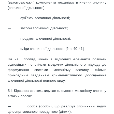
(взаємозалежні) компоненти механізму вчинення злочину
(злочинної діяльності):
— суб’єкти злочинної діяльності;
— засоби злочинної діяльності;
— предмет злочинної діяльності;
— сліди злочинної діяльності [9, с.40-41].
На наш погляд, кожен з виділених елементів повинен
відповідати не стільки моделям діяльнісного підходу до
формування системи механізму злочину, скільки
прикладним завданням криміналістичного дослідження
злочинної діяльності певного виду.
З.І. Кірсанов систематизував елементи механізму злочину
в такий спосіб:
— особа (особи), що реалізує злочинний задум
цілеспрямованою поведінкою (діями);