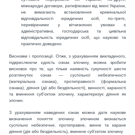
міжнародні договори, ратифіковані від імені України,
не вимагають встановлення кримінальної
відповідальності юридичних осіб, по-третє,
перевіреними у вітчизняних умовах є
адміністративна, господарська та цивільна
відповідальність юридичних осіб, що науково та
практично доведено.
Висновки і пропозиції. Отже, з урахуванням викладеного,
підкреслюючи єдність ознак злочину, можна зробити
висновок про те, що тільки наявність сукупності шести
розглянутих ознак — суспільної небезпечності
(матеріальна ознака), протиправності (формальна
ознака), діяння (дії або бездіяльності), винності, караності
та вчинення суб’єктом злочину, характеризує діяння як
злочин.
З урахуванням наведених ознак можна дати наукове
визначення поняття злочину: злочином визнається
суспільно небезпечне, протиправне, винне та каране
діяння (дія або бездіяльність), вчинене суб’єктом злочину