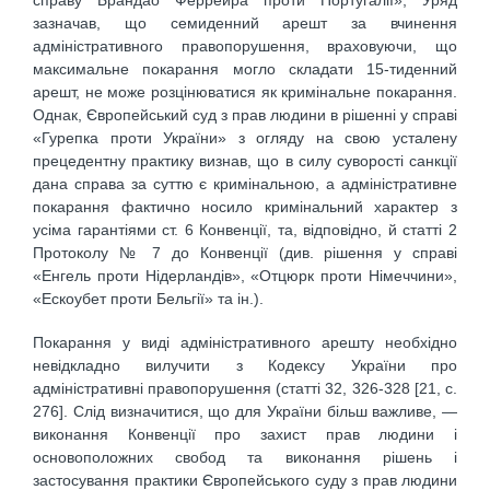
зазначав, що семиденний арешт за вчинення
адміністративного правопорушення, враховуючи, що
максимальне покарання могло складати 15-тиденний
арешт, не може розцінюватися як кримінальне покарання.
Однак, Європейський суд з прав людини в рішенні у справі
«Гурепка проти України» з огляду на свою усталену
прецедентну практику визнав, що в силу суворості санкції
дана справа за суттю є кримінальною, а адміністративне
покарання фактично носило кримінальний характер з
усіма гарантіями ст. 6 Конвенції, та, відповідно, й статті 2
Протоколу № 7 до Конвенції (див. рішення у справі
«Енгель проти Нідерландів», «Отцюрк проти Німеччини»,
«Ескоубет проти Бельгії» та ін.).
Покарання у виді адміністративного арешту необхідно
невідкладно вилучити з Кодексу України про
адміністративні правопорушення (статті 32, 326-328 [21, с.
276]. Слід визначитися, що для України більш важливе, —
виконання Конвенції про захист прав людини і
основоположних свобод та виконання рішень і
застосування практики Європейського суду з прав людини