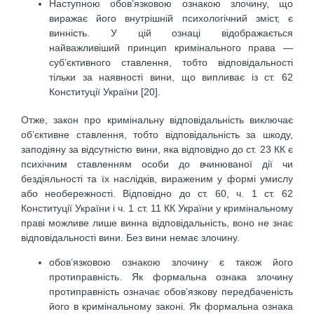
Наступною обов’язковою ознакою злочину, що
виражає його внутрішній психологічний зміст, є
винність. У цій ознаці відображається
найважливіший принцип кримінального права —
суб’єктивного ставлення, тобто відповідальності
тільки за наявності вини, що випливає із ст. 62
Конституції України [20].
Отже, закон про кримінальну відповідальність виключає
об’єктивне ставлення, тобто відповідальність за шкоду,
заподіяну за відсутністю вини, яка відповідно до ст. 23 КК є
психічним ставленням особи до вчинюваної дії чи
бездіяльності та їх наслідків, вираженим у формі умислу
або необережності. Відповідно до ст. 60, ч. 1 ст. 62
Конституції України і ч. 1 ст. 11 КК України у кримінальному
праві можливе лише винна відповідальність, воно не знає
відповідальності вини. Без вини немає злочину.
обов’язковою ознакою злочину є також його
протиправність. Як формальна ознака злочину
протиправність означає обов’язкову передбаченість
його в кримінальному законі. Як формальна ознака