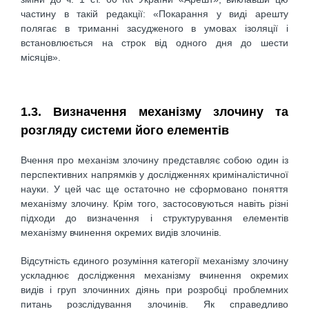
частину в такій редакції: «Покарання у виді арешту
полягає в триманні засудженого в умовах ізоляції і
встановлюється на строк від одного дня до шести
місяців».
1.3. Визначення механізму злочину та
розгляду системи його елементів
Вчення про механізм злочину представляє собою один із
перспективних напрямків у дослідженнях криміналістичної
науки. У цей час ще остаточно не сформовано поняття
механізму злочину. Крім того, застосовуються навіть різні
підходи до визначення і структурування елементів
механізму вчинення окремих видів злочинів.
Відсутність єдиного розуміння категорії механізму злочину
ускладнює дослідження механізму вчинення окремих
видів і груп злочинних діянь при розробці проблемних
питань розслідування злочинів. Як справедливо