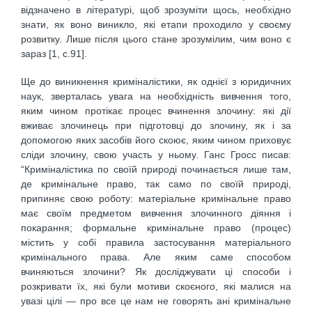
відзначено в літературі, щоб зрозуміти щось, необхідно
знати, як воно виникло, які етапи проходило у своєму
розвитку. Лише після цього стане зрозумілим, чим воно є
зараз [1, с.91].
Ще до виникнення криміналістики, як однієї з юридичних
наук, зверталась увага на необхідність вивчення того,
яким чином протікає процес вчинення злочину: які дії
вживає злочинець при підготовці до злочину, як і за
допомогою яких засобів його скоює, яким чином приховує
сліди злочину, свою участь у ньому. Ганс Гросс писав:
“Криміналістика по своїй природі починається лише там,
де кримінальне право, так само по своїй природі,
припиняє свою роботу: матеріальне кримінальне право
має своїм предметом вивчення злочинного діяння і
покарання; формальне кримінальне право (процес)
містить у собі правила застосування матеріального
кримінального права. Але яким саме способом
вчиняються злочини? Як досліджувати ці способи і
розкривати їх, які були мотиви скоєного, які малися на
увазі цілі — про все це нам не говорять ані кримінальне