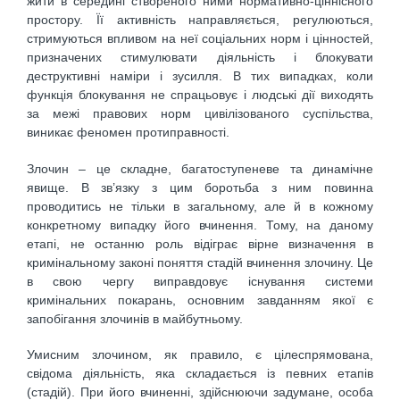
жити в середині створеного ними нормативно-ціннісного
простору. Її активність направляється, регулюються,
стримуються впливом на неї соціальних норм і цінностей,
призначених стимулювати діяльність і блокувати
деструктивні наміри і зусилля. В тих випадках, коли
функція блокування не спрацьовує і людські дії виходять
за межі правових норм цивілізованого суспільства,
виникає феномен протиправності.
Злочин – це складне, багатоступеневе та динамічне
явище. В зв’язку з цим боротьба з ним повинна
проводитись не тільки в загальному, але й в кожному
конкретному випадку його вчинення. Тому, на даному
етапі, не останню роль відіграє вірне визначення в
кримінальному законі поняття стадій вчинення злочину. Це
в свою чергу виправдовує існування системи
кримінальних покарань, основним завданням якої є
запобігання злочинів в майбутньому.
Умисним злочином, як правило, є цілеспрямована,
свідома діяльність, яка складається із певних етапів
(стадій). При його вчиненні, здійснюючи задумане, особа