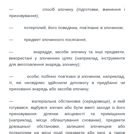
— спосіб злочину (підготовки, вчинення і
приховування);
— потерпілий, його поведінка, пов’язане зі злочином;
— предмет злочинного посягання;
— знаряддя, засоби злочину та інші предмети,
використані у злочинних цілях (наприклад, інструменти
для виготовлення знарядь злочину);
— особи, побічно пов’язані зі злочином, наприклад,
ті, які несвідомо здійснили допомогу в придбанні чи
прихованні знарядь або засобів злочину;
— матеріальна обстановка (середовище), в якій
готувався, відбувся злочин або були вжиті заходи із його
приховування: ділянки місцевості та приміщення
(наприклад, місце облаштування схованки), предмети
домашньої обстановки, залишені злочинцем або
потерпілим на місці події предмети або речі, а також