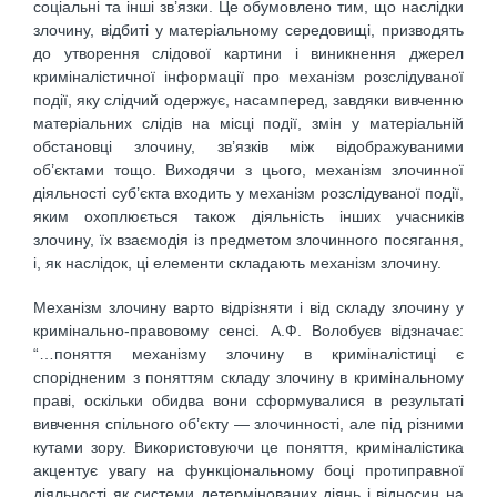
соціальні та інші зв’язки. Це обумовлено тим, що наслідки
злочину, відбиті у матеріальному середовищі, призводять
до утворення слідової картини і виникнення джерел
криміналістичної інформації про механізм розслідуваної
події, яку слідчий одержує, насамперед, завдяки вивченню
матеріальних слідів на місці події, змін у матеріальній
обстановці злочину, зв’язків між відображуваними
об’єктами тощо. Виходячи з цього, механізм злочинної
діяльності суб’єкта входить у механізм розслідуваної події,
яким охоплюється також діяльність інших учасників
злочину, їх взаємодія із предметом злочинного посягання,
і, як наслідок, ці елементи складають механізм злочину.
Механізм злочину варто відрізняти і від складу злочину у
кримінально-правовому сенсі. А.Ф. Волобуєв відзначає:
“…поняття механізму злочину в криміналістиці є
спорідненим з поняттям складу злочину в кримінальному
праві, оскільки обидва вони сформувалися в результаті
вивчення спільного об’єкту — злочинності, але під різними
кутами зору. Використовуючи це поняття, криміналістика
акцентує увагу на функціональному боці протиправної
діяльності як системи детермінованих діянь і відносин на