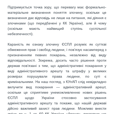
Підтримується точка зору, що перевагу має формально-
матеріальне визначення поняття злочину, оскільки це
визначення дає відповідь не лише на питання, які діяння є
злочинами (що передбачені у КК України), але й чому
(оскільки мають найвищий ступінь суспільної
небезпечності).
Караність як ознаку злочину ЄСПЛ розуміє як суттєві
обмеження прав і свобод людини, і пов’язує насамперед з
призначенням певних покарань, незалежно від виду
відповідальності. Зокрема, досить часто рішення проти
держав пов’язані з тим, що адміністративні покарання у
виді адміністративного арешту та штрафу у великих
розмірах порушували права людини, по суті є
кримінальними. На наш погляд, з КУпАП слід невідкладно
вилучити вид покарання — адміністративний арешт,
оскільки це сприятиме унеможливленню нових рішень
ЄСПЛ щодо України стосовно застосування
адміністративного арешту та покаже, що нашій державі
дійсно важливий захист прав людини. Можливо внести
зміни до ч. 1 ст. 60 КК України «Арешт», виклавши цю