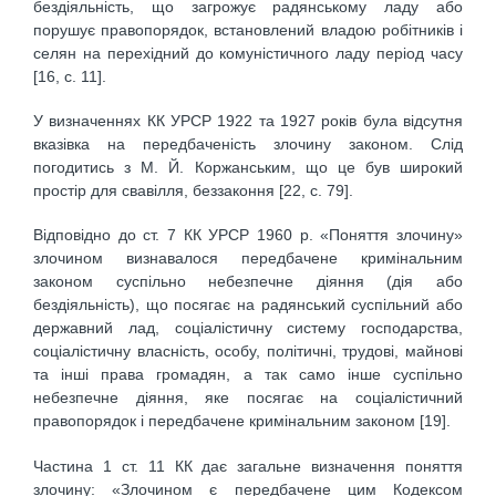
бездіяльність, що загрожує радянському ладу або
порушує правопорядок, встановлений владою робітників і
селян на перехідний до комуністичного ладу період часу
[16, с. 11].
У визначеннях КК УРСР 1922 та 1927 років була відсутня
вказівка на передбаченість злочину законом. Слід
погодитись з М. Й. Коржанським, що це був широкий
простір для свавілля, беззаконня [22, с. 79].
Відповідно до ст. 7 КК УРСР 1960 р. «Поняття злочину»
злочином визнавалося передбачене кримінальним
законом суспільно небезпечне діяння (дія або
бездіяльність), що посягає на радянський суспільний або
державний лад, соціалістичну систему господарства,
соціалістичну власність, особу, політичні, трудові, майнові
та інші права громадян, а так само інше суспільно
небезпечне діяння, яке посягає на соціалістичний
правопорядок і передбачене кримінальним законом [19].
Частина 1 ст. 11 КК дає загальне визначення поняття
злочину: «Злочином є передбачене цим Кодексом