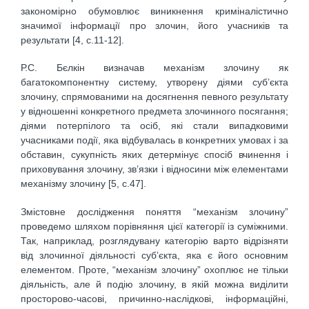
закономірно обумовлює виникнення криміналістично
значимої інформації про злочин, його учасників та
результати [4, с.11-12].
Р.С. Бєлкін визначав механізм злочину як
багатокомпонентну систему, утворену діями суб’єкта
злочину, спрямованими на досягнення певного результату
у відношенні конкретного предмета злочинного посягання;
діями потерпілого та осіб, які стали випадковими
учасниками події, яка відбувалась в конкретних умовах і за
обставин, сукупність яких детермінує спосіб вчинення і
приховування злочину, зв’язки і відносини між елементами
механізму злочину [5, с.47].
Змістовне дослідження поняття “механізм злочину”
проведемо шляхом порівняння цієї категорії із суміжними.
Так, наприклад, розглядувану категорію варто відрізняти
від злочинної діяльності суб’єкта, яка є його основним
елементом. Проте, “механізм злочину” охоплює не тільки
діяльність, але й подію злочину, в якій можна виділити
просторово-часові, причинно-наслідкові, інформаційні,