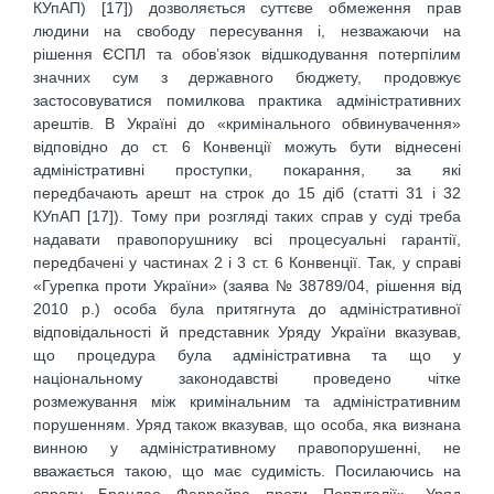
КУпАП) [17]) дозволяється суттєве обмеження прав
людини на свободу пересування і, незважаючи на
рішення ЄСПЛ та обов’язок відшкодування потерпілим
значних сум з державного бюджету, продовжує
застосовуватися помилкова практика адміністративних
арештів. В Україні до «кримінального обвинувачення»
відповідно до ст. 6 Конвенції можуть бути віднесені
адміністративні проступки, покарання, за які
передбачають арешт на строк до 15 діб (статті 31 і 32
КУпАП [17]). Тому при розгляді таких справ у суді треба
надавати правопорушнику всі процесуальні гарантії,
передбачені у частинах 2 і 3 ст. 6 Конвенції. Так, у справі
«Гурепка проти України» (заява № 38789/04, рішення від
2010 р.) особа була притягнута до адміністративної
відповідальності й представник Уряду України вказував,
що процедура була адміністративна та що у
національному законодавстві проведено чітке
розмежування між кримінальним та адміністративним
порушенням. Уряд також вказував, що особа, яка визнана
винною у адміністративному правопорушенні, не
вважається такою, що має судимість. Посилаючись на
справу Брандао Феррейра проти Португалії», Уряд