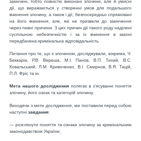
закінчені, тобто повністю виконані злочини, але й умисні
дії, що виражаються у створенні умов для подальшого
вчинення злочину, а також і дії, безпосередньо спрямовані
на його вчинення, але, які не призвели до закінчення
через певні причини. З цих причин дії такого роду наділені
суспільною небезпечністю і за їх вчинення в законі
передбачена кримінальна відповідальність.
Питання про те, що є злочином, досліджували, зокрема, Ч.
Беккаріа, Р.В. Вереша, М.І. Панов, В.П. Тихий, В.С.
Ковальський, Л.М. Кривоченко, В.І. Смирнов, В.Я. Тацій,
П.Л. Фріс та ін.
Мета
нашого
дослідження
полягає в з’ясуванні поняття
злочину, його ознак та категорій злочину.
Виходячи з мети дослідження, ми поставили перед собою
наступні
завдання
:
— розглянути поняття та ознаки злочину за кримінальним
законодавством України;