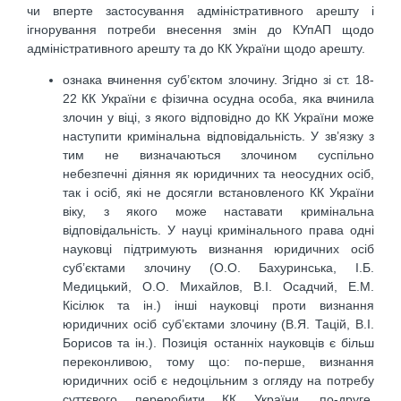
чи вперте застосування адміністративного арешту і
ігнорування потреби внесення змін до КУпАП щодо
адміністративного арешту та до КК України щодо арешту.
ознака вчинення суб’єктом злочину. Згідно зі ст. 18-
22 КК України є фізична осудна особа, яка вчинила
злочин у віці, з якого відповідно до КК України може
наступити кримінальна відповідальність. У зв’язку з
тим не визначаються злочином суспільно
небезпечні діяння як юридичних та неосудних осіб,
так і осіб, які не досягли встановленого КК України
віку, з якого може наставати кримінальна
відповідальність. У науці кримінального права одні
науковці підтримують визнання юридичних осіб
суб’єктами злочину (О.О. Бахуринська, І.Б.
Медицький, О.О. Михайлов, В.І. Осадчий, Е.М.
Кісілюк та ін.) інші науковці проти визнання
юридичних осіб суб’єктами злочину (В.Я. Тацій, В.І.
Борисов та ін.). Позиція останніх науковців є більш
переконливою, тому що: по-перше, визнання
юридичних осіб є недоцільним з огляду на потребу
суттєвого переробити КК України, по-друге,