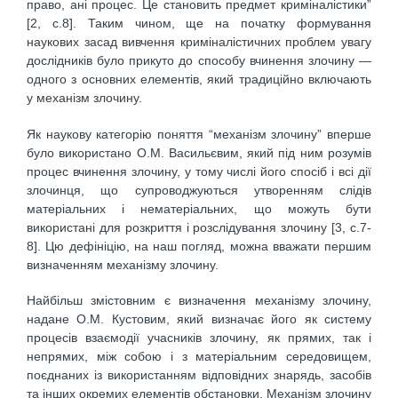
право, ані процес. Це становить предмет криміналістики”
[2, с.8]. Таким чином, ще на початку формування
наукових засад вивчення криміналістичних проблем увагу
дослідників було прикуто до способу вчинення злочину —
одного з основних елементів, який традиційно включають
у механізм злочину.
Як наукову категорію поняття “механізм злочину” вперше
було використано О.М. Васильєвим, який під ним розумів
процес вчинення злочину, у тому числі його спосіб і всі дії
злочинця, що супроводжуються утворенням слідів
матеріальних і нематеріальних, що можуть бути
використані для розкриття і розслідування злочину [3, с.7-
8]. Цю дефініцію, на наш погляд, можна вважати першим
визначенням механізму злочину.
Найбільш змістовним є визначення механізму злочину,
надане О.М. Кустовим, який визначає його як систему
процесів взаємодії учасників злочину, як прямих, так і
непрямих, між собою і з матеріальним середовищем,
поєднаних із використанням відповідних знарядь, засобів
та інших окремих елементів обстановки. Механізм злочину