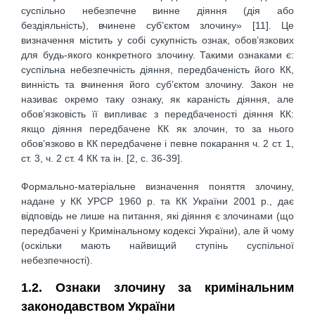
суспільно небезпечне винне діяння (дія або
бездіяльність), вчинене суб’єктом злочину» [11]. Це
визначення містить у собі сукупність ознак, обов’язкових
для будь-якого конкретного злочину. Такими ознаками є:
суспільна небезпечність діяння, передбаченість його КК,
винність та вчинення його суб’єктом злочину. Закон не
називає окремо таку ознаку, як караність діяння, але
обов’язковість її випливає з передбаченості діяння КК:
якщо діяння передбачене КК як злочин, то за нього
обов’язково в КК передбачене і певне покарання ч. 2 ст. 1,
ст. 3, ч. 2 ст. 4 КК та ін. [2, с. 36-39].
Формально-матеріальне визначення поняття злочину,
надане у КК УРСР 1960 р. та КК України 2001 р., дає
відповідь не лише на питання, які діяння є злочинами (що
передбачені у Кримінальному кодексі України), але й чому
(оскільки мають найвищий ступінь суспільної
небезпечності).
1.2. Ознаки злочину за кримінальним
законодавством України