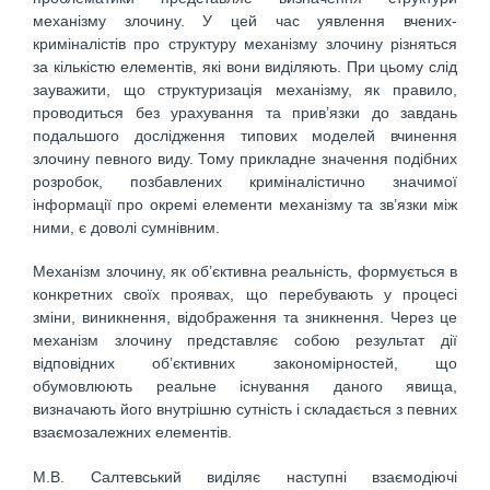
механізму злочину. У цей час уявлення вчених-
криміналістів про структуру механізму злочину різняться
за кількістю елементів, які вони виділяють. При цьому слід
зауважити, що структуризація механізму, як правило,
проводиться без урахування та прив’язки до завдань
подальшого дослідження типових моделей вчинення
злочину певного виду. Тому прикладне значення подібних
розробок, позбавлених криміналістично значимої
інформації про окремі елементи механізму та зв’язки між
ними, є доволі сумнівним.
Механізм злочину, як об’єктивна реальність, формується в
конкретних своїх проявах, що перебувають у процесі
зміни, виникнення, відображення та зникнення. Через це
механізм злочину представляє собою результат дії
відповідних об’єктивних закономірностей, що
обумовлюють реальне існування даного явища,
визначають його внутрішню сутність і складається з певних
взаємозалежних елементів.
М.В. Салтевський виділяє наступні взаємодіючі