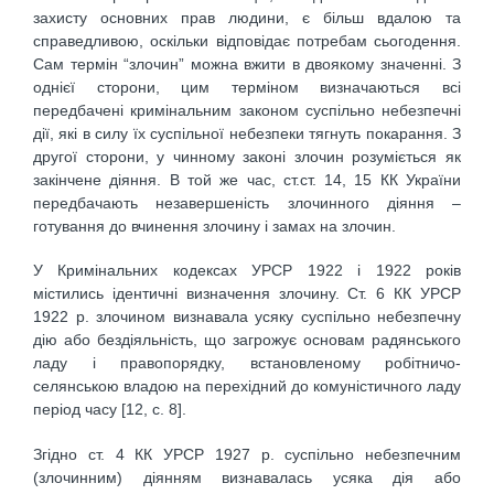
захисту основних прав людини, є більш вдалою та
справедливою, оскільки відповідає потребам сьогодення.
Сам термін “злочин” можна вжити в двоякому значенні. З
однієї сторони, цим терміном визначаються всі
передбачені кримінальним законом суспільно небезпечні
дії, які в силу їх суспільної небезпеки тягнуть покарання. З
другої сторони, у чинному законі злочин розуміється як
закінчене діяння. В той же час, ст.ст. 14, 15 КК України
передбачають незавершеність злочинного діяння –
готування до вчинення злочину і замах на злочин.
У Кримінальних кодексах УРСР 1922 і 1922 років
містились ідентичні визначення злочину. Ст. 6 КК УРСР
1922 р. злочином визнавала усяку суспільно небезпечну
дію або бездіяльність, що загрожує основам радянського
ладу і правопорядку, встановленому робітничо-
селянською владою на перехідний до комуністичного ладу
період часу [12, с. 8].
Згідно ст. 4 КК УРСР 1927 р. суспільно небезпечним
(злочинним) діянням визнавалась усяка дія або