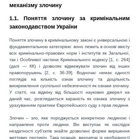
механізму злочину
1.1. Поняття злочину за кримінальним
законодавством України
Поняття злочину в кримінальному законі є універсальною і
фундаментальною категорією: воно лежить в основі змісту
всіх кримінально-правових норм і інститутів як Загальної,
так і Особливої частини Кримінального кодексу [1, с. 264]
(далі — КК) і дозволяє відмежувати злочин від інших
правопорушень [2, с. 36-39]. Водночас немає єдності
поглядів на кількість ознак злочину та доцільність
виокремлення суспільної небезпечності як ознаки злочину.
У статті, на відміну від більшості наукових джерел на
даний час, розглядається караність як ознака злочину з
урахуванням практики Європейського суду з прав людини.
Злочин – зло, яке породжується конкретною людиною і
направлене проти людини. Він виступає як наслідок
нездатності суб’єктів знайти дозволені форми вирішення
життєвих протиріч. Така позиція, виходячи із необхідності