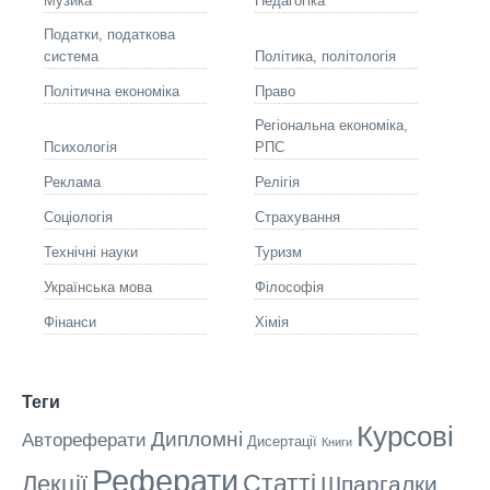
Музика
Педагогіка
Податки, податкова
система
Політика, політологія
Політична економіка
Право
Регіональна економіка,
Психологія
РПС
Реклама
Релігія
Соціологія
Страхування
Технічні науки
Туризм
Українська мова
Філософія
Фінанси
Хімія
Теги
Курсові
Дипломні
Автореферати
Дисертації
Книги
Реферати
Статті
Лекції
Шпаргалки