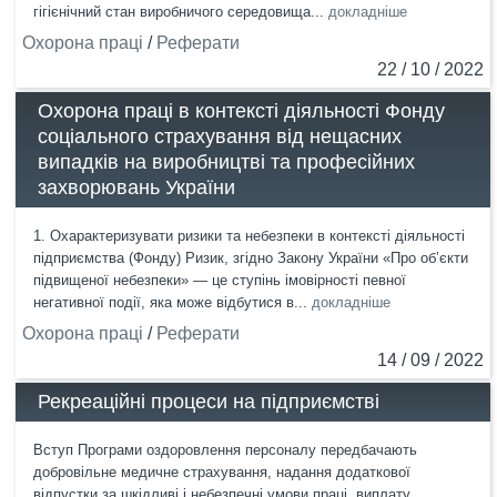
гігієнічний стан виробничого середовища...
докладніше
Охорона праці
/
Реферати
22 / 10 / 2022
Охорона праці в контексті діяльності Фонду
соціального страхування від нещасних
випадків на виробництві та професійних
захворювань України
1. Охарактеризувати ризики та небезпеки в контексті діяльності
підприємства (Фонду) Ризик, згідно Закону України «Про об’єкти
підвищеної небезпеки» — це ступінь імовірності певної
негативної події, яка може відбутися в...
докладніше
Охорона праці
/
Реферати
14 / 09 / 2022
Рекреаційні процеси на підприємстві
Вступ Програми оздоровлення персоналу передбачають
добровільне медичне страхування, надання додаткової
відпустки за шкідливі і небезпечні умови праці, виплату