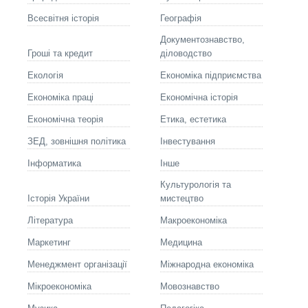
Всесвітня історія
Географія
Документознавство,
Гроші та кредит
діловодство
Екологія
Економіка підприємства
Економіка праці
Економічна історія
Економічна теорія
Етика, естетика
ЗЕД, зовнішня політика
Інвестування
Інформатика
Інше
Культурологія та
Історія України
мистецтво
Літературa
Макроекономіка
Маркетинг
Медицина
Менеджмент організації
Міжнародна економіка
Мікроекономіка
Мовознавство