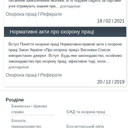
питанням забезпечення безпеки. В їх поданні сидять за партами
учні отримують знання при...
докладніше
Охорона праці
/
Реферати
18 / 02 / 2021
Нормативні акти про охорону праці
Вступ Поняття охорони праці Нормативно-правові акти з охорони
праці Закон України «Про охорону праці» Висновки Список
використаних джерел Вступ Будь-яке законодавство, особливо
законодавство про охорону праці, ефективне тоді, коли...
докладніше
Охорона праці
/
Реферати
20 / 12 / 2019
Розділи
Банківська і біржова
справа
БЖД та охорона праці
Біологія,
природознавство
Бухгалтерський облік