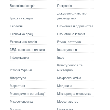
Всесвітня історія
Географія
Документознавство,
Гроші та кредит
діловодство
Екологія
Економіка підприємства
Економіка праці
Економічна історія
Економічна теорія
Етика, естетика
ЗЕД, зовнішня політика
Інвестування
Інформатика
Інше
Культурологія та
Історія України
мистецтво
Літературa
Макроекономіка
Маркетинг
Медицина
Менеджмент організації
Міжнародна економіка
Мікроекономіка
Мовознавство
Музика
Педагогіка