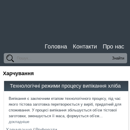
Головна
Контакти
Про нас
Харчування
Технологічні режими процесу випікання хліба
Випікання є заключним етапом технологічного процесу, під час
якого тістова заготовка перетворюється у виріб, придатний для
споживання. У процесі випікання збільшується об’єм тістової
заготовки, зменшується її маса, формується об’єм...
докладніше
Харчування
/
Реферати