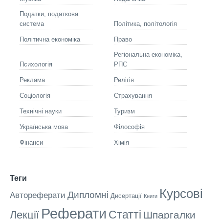
Податки, податкова
система
Політика, політологія
Політична економіка
Право
Регіональна економіка,
Психологія
РПС
Реклама
Релігія
Соціологія
Страхування
Технічні науки
Туризм
Українська мова
Філософія
Фінанси
Хімія
Теги
Курсові
Дипломні
Автореферати
Дисертації
Книги
Реферати
Статті
Лекції
Шпаргалки