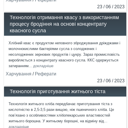
23 / 06 / 2023
Технологія отримання квасу з використанням
процесу бродіння на основі концентрату
квасного сусла
Хлібний квас є продуктом неповного зброджування дріжджами і
молочнокислими бактеріями сусла з солоджених і
несолоджених зернових продуктів і цукру. Зараз промисловість
виробляється з концентрату квасного сусла. ККС одержується
затиранням...
докладніше
Харчування
/
Реферати
23 / 06 / 2023
Технологія приготування житнього тіста
Технологія житнього хліба передбачає приготування тіста з
кислотністю в 2,5-3,5 рази вищою, ніж пшеничного хліба. Це
пов’язано з особливостями хлібопекарських властивостей
житнього борошна. У житньому борошні, на відміну від...
докладніше