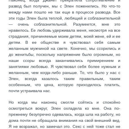
развод был получен, мы с Элен поженились. Но что-то
между нами пошло не так еще в процессе развода. Все
эти годы Элен была теплой, любящей и соблазнительной
— очень соблазнительной. Разумеется, мне это
нравилось. Ее любовь удерживала меня, несмотря на все
страдания, причиняемые моим детям, моей жене, ей и ее
детям. В ее обществе я чувствовал себя самым
желанным мужчиной на свете. Конечно, мы ссорились и
до женитьбы, поскольку напряжение было огромным, но
наши ссоры всегда заканчивались примирением и
занятиями любовью. Я чувствовал себя более нужным и
желанным, чем когда-либо раньше. То, что было у нас с
Элен, всегда казалось таким правильным, таким
особенным, что цена, которую приходилось платить,
почти устраивала нас.
Но когда мы наконец смогли сойтись и спокойно
осмотреться вокруг, Элен охладела ко мне. Она по-
прежнему безупречно одевалась, когда шла на работу, но
дома почти не обращала внимания на свой внешний вид.
Я не возражал, но замечал это. Секс с ней тоже стал не