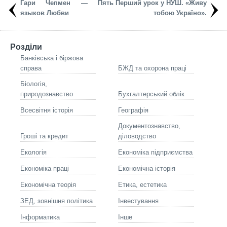
Гари Чепмен — Пять
Перший урок у НУШ. «Живу
языков Любви
тобою Україно».
Розділи
Банківська і біржова
справа
БЖД та охорона праці
Біологія,
природознавство
Бухгалтерський облік
Всесвітня історія
Географія
Документознавство,
Гроші та кредит
діловодство
Екологія
Економіка підприємства
Економіка праці
Економічна історія
Економічна теорія
Етика, естетика
ЗЕД, зовнішня політика
Інвестування
Інформатика
Інше