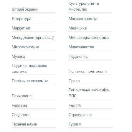
Культурологія та
Історія України
мистецтво
Літературa
Макроекономіка
Маркетинг
Медицина
Менеджмент організації
Міжнародна економіка
Мікроекономіка
Мовознавство
Музика
Педагогіка
Податки, податкова
система
Політика, політологія
Політична економіка
Право
Регіональна економіка,
Психологія
РПС
Реклама
Релігія
Соціологія
Страхування
Технічні науки
Туризм