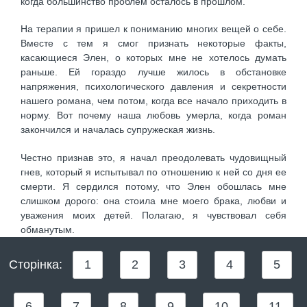
когда большинство проблем осталось в прошлом.
На терапии я пришел к пониманию многих вещей о себе.
Вместе с тем я смог признать некоторые факты,
касающиеся Элен, о которых мне не хотелось думать
раньше. Ей гораздо лучше жилось в обстановке
напряжения, психологического давления и секретности
нашего романа, чем потом, когда все начало приходить в
норму. Вот почему наша любовь умерла, когда роман
закончился и началась супружеская жизнь.
Честно признав это, я начал преодолевать чудовищный
гнев, который я испытывал по отношению к ней со дня ее
смерти. Я сердился потому, что Элен обошлась мне
слишком дорого: она стоила мне моего брака, любви и
уважения моих детей. Полагаю, я чувствовал себя
обманутым.
Сторінка:
1
2
3
4
5
6
7
8
9
10
11