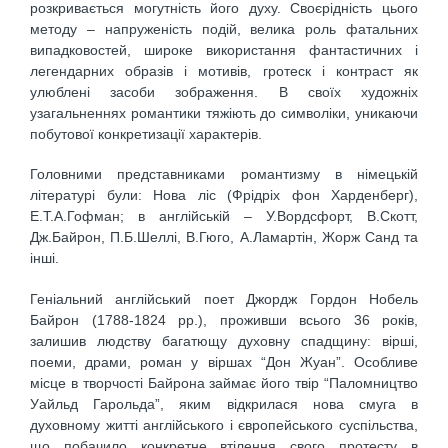
розкривається могутність його духу. Своєрідність цього
методу – напруженість подій, велика роль фатальних
випадковостей, широке використання фантастичних і
легендарних образів і мотивів, гротеск і контраст як
улюблені засоби зображення. В своїх художніх
узагальненнях романтики тяжіють до символіки, уникаючи
побутової конкретизації характерів.
Головними представниками романтизму в німецькій
літературі були: Нова ліс (Фрідріх фон Харденберг),
Е.Т.А.Гофман; в англійській – У.Вордсфорт, В.Скотт,
Дж.Байрон, П.Б.Шеллі, В.Гюго, А.Ламартін, Жорж Санд та
інші.
Геніальний англійський поет Джордж Гордон Нобель
Байрон (1788-1824 рр.), проживши всього 36 років,
залишив людству багатющу духовну спадщину: вірші,
поеми, драми, роман у віршах “Дон Жуан”. Особливе
місце в творчості Байрона займає його твір “Паломництво
Уайльд Гарольда”, яким відкрилася нова смуга в
духовному житті англійського і європейського суспільства,
що побачило конкретне втілення свого протесту в