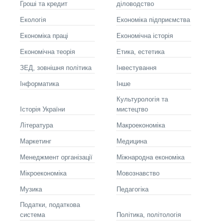
Гроші та кредит
діловодство
Екологія
Економіка підприємства
Економіка праці
Економічна історія
Економічна теорія
Етика, естетика
ЗЕД, зовнішня політика
Інвестування
Інформатика
Інше
Культурологія та
Історія України
мистецтво
Літературa
Макроекономіка
Маркетинг
Медицина
Менеджмент організації
Міжнародна економіка
Мікроекономіка
Мовознавство
Музика
Педагогіка
Податки, податкова
система
Політика, політологія