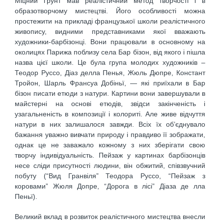
Міцний ґрунт мав реалістичний метод творчості і в
образотворчому мистецтві. Його особливості можна
простежити на прикладі французької школи реалістичного
живопису, видними представниками якої вважають
художники-барбізонці. Вони працювали в основному на
околицях Парижа поблизу села Бар бізон, від якого і пішла
назва цієї школи. Це була група молодих художників –
Теодор Руссо, Діаз делла Пенья, Жюль Дюпре, Констант
Тройон, Шарль Франсуа Добіньї, — які приїхали в Бар
бізон писати етюди з натури. Картини вони завершували в
майстерні на основі етюдів, звідси закінченість і
узагальненість в композиції і колориті. Але живе відчуття
натури в них залишалося завжди. Всіх їх об’єднувало
бажання уважно вивчати природу і правдиво її зображати,
однак це не заважало кожному з них зберігати свою
творчу індивідуальність. Пейзаж у картинах барбізонців
несе сліди присутності людини, він обжитий, співзвучний
побуту (“Вид Гранвіля” Теодора Руссо, “Пейзаж з
коровами” Жюля Допре, “Дорога в лісі” Діаза де лла
Пеньї).
Великий вклад в розвиток реалістичного мистецтва внесли