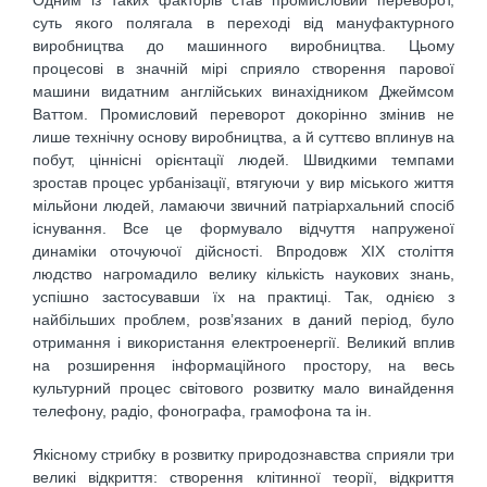
суть якого полягала в переході від мануфактурного
виробництва до машинного виробництва. Цьому
процесові в значній мірі сприяло створення парової
машини видатним англійських винахідником Джеймсом
Ваттом. Промисловий переворот докорінно змінив не
лише технічну основу виробництва, а й суттєво вплинув на
побут, ціннісні орієнтації людей. Швидкими темпами
зростав процес урбанізації, втягуючи у вир міського життя
мільйони людей, ламаючи звичний патріархальний спосіб
існування. Все це формувало відчуття напруженої
динаміки оточуючої дійсності. Впродовж ХІХ століття
людство нагромадило велику кількість наукових знань,
успішно застосувавши їх на практиці. Так, однією з
найбільших проблем, розв’язаних в даний період, було
отримання і використання електроенергії. Великий вплив
на розширення інформаційного простору, на весь
культурний процес світового розвитку мало винайдення
телефону, радіо, фонографа, грамофона та ін.
Якісному стрибку в розвитку природознавства сприяли три
великі відкриття: створення клітинної теорії, відкриття