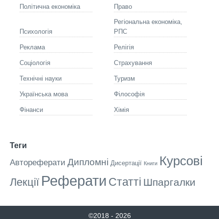
Політична економіка
Право
Регіональна економіка,
Психологія
РПС
Реклама
Релігія
Соціологія
Страхування
Технічні науки
Туризм
Українська мова
Філософія
Фінанси
Хімія
Теги
Курсові
Дипломні
Автореферати
Дисертації
Книги
Реферати
Статті
Лекції
Шпаргалки
©2018 - 2026