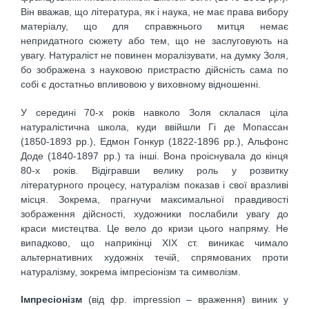
Він вважав, що література, як і наука, не має права вибору
матеріалу, що для справжнього митця немає
непридатного сюжету або тем, що не заслуговують на
увагу. Натураліст не повинен моралізувати, на думку Золя,
бо зображена з науковою пристрастю дійсність сама по
собі є достатньо впливовою у виховному відношенні.
У середині 70-х років навколо Золя склалася ціла
натуралістична школа, куди ввійшли Гі де Мопассан
(1850-1893 рр.), Едмон Гонкур (1822-1896 рр.), Альфонс
Доде (1840-1897 рр.) та інші. Вона проіснувала до кінця
80-х років. Відігравши велику роль у розвитку
літературного процесу, натуралізм показав і свої вразливі
місця. Зокрема, прагнучи максимальної правдивості
зображення дійсності, художники послабили увагу до
краси мистецтва. Це вело до кризи цього напряму. Не
випадково, що наприкінці ХІХ ст. виникає чимало
альтернативних художніх течій, спрямованих проти
натуралізму, зокрема імпресіонізм та символізм.
Імпресіонізм
(від фр. іmpression – враження) виник у