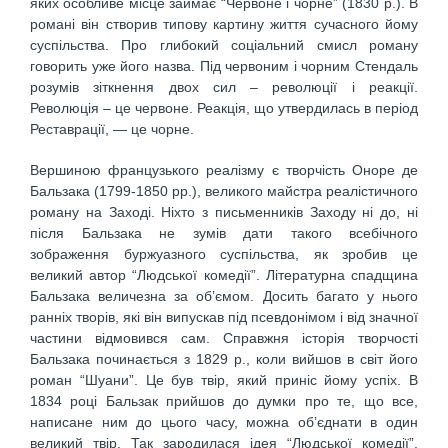
яких особливе місце займає “Червоне і чорне” (1830 р.). В
романі він створив типову картину життя сучасного йому
суспільства. Про глибокий соціальний смисл роману
говорить уже його назва. Під червоним і чорним Стендаль
розумів зіткнення двох сил – революції і реакції.
Революція – це червоне. Реакція, що утвердилась в період
Реставрації, — це чорне.
Вершиною французького реалізму є творчість Оноре де
Бальзака (1799-1850 рр.), великого майстра реалістичного
роману на Заході. Ніхто з письменників Заходу ні до, ні
після Бальзака не зумів дати такого всебічного
зображення буржуазного суспільства, як зробив це
великий автор “Людської комедії”. Літературна спадщина
Бальзака величезна за об’ємом. Досить багато у нього
ранніх творів, які він випускав під псевдонімом і від значної
частини відмовився сам. Справжня історія творчості
Бальзака починається з 1829 р., коли вийшов в світ його
роман “Шуани”. Це був твір, який приніс йому успіх. В
1834 році Бальзак прийшов до думки про те, що все,
написане ним до цього часу, можна об’єднати в один
великий твір. Так зародилася ідея “Людської комедії”.