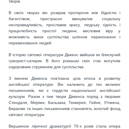
творів.
В своїх творах він розкрив протиріччя між бідністю і
багатством, пристрасно звинуватив соціальну
несправедливість, прославив красу, людську гідність і
працелюбність простої людини, висловив віру у
можливість зміни суспільства шляхом переконання і
перевиховання людей.
В історію світової літератури Діккенс ввійшов як блискучий
гуморист-сатирик. В його романах сміх стає могутнім
оздоровчим струменем для суспільства.
З іменем Діккенса пов’язана ціла епоха в розвитку
англійської літератури. Він належить до тих великих
письменників, які є гордістю національної англійської
культури. Разом з тим твори Діккенса поряд з творами
Стендаля, Меріме, Бальзака, Теккерея, Гейне, Уїтмена,
Беранже та інших письменників становлять золотий фонд
світової літератури.
Вершиною ліричної драматургії 70-х років стала опера