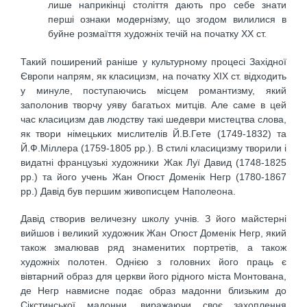
лише наприкінці століття дають про себе знати
перші ознаки модернізму, що згодом вилилися в
буйне розмаїття художніх течій на початку ХХ ст.
Такий поширений раніше у культурному процесі Західної
Європи напрям, як класицизм, на початку ХІХ ст. відходить
у минуле, поступаючись місцем романтизму, який
заполонив творчу уяву багатьох митців. Але саме в цей
час класицизм дав людству такі шедеври мистецтва слова,
як твори німецьких мислителів Й.В.Гете (1749-1832) та
Й.Ф.Міллера (1759-1805 рр.). В стилі класицизму творили і
видатні французькі художники Жак Луї Давид (1748-1825
рр.) та його учень Жан Огюст Доменік Негр (1780-1867
рр.) Давід був першим живописцем Наполеона.
Давід створив величезну школу учнів. З його майстерні
вийшов і великий художник Жан Огюст Доменік Негр, який
також змалював ряд знаменитих портретів, а також
художніх полотен. Однією з головних його праць є
вівтарний образ для церкви його рідного міста Монтована,
де Негр навмисне подає образ мадонни близьким до
Сікстинської мадонни, виражаючи своє захоплення