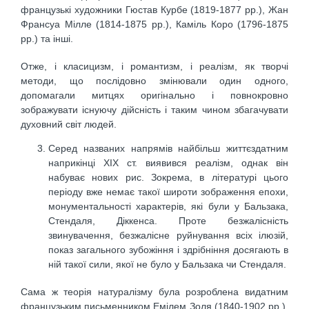
французькі художники Гюстав Курбе (1819-1877 рр.), Жан
Франсуа Мілле (1814-1875 рр.), Каміль Коро (1796-1875
рр.) та інші.
Отже, і класицизм, і романтизм, і реалізм, як творчі
методи, що послідовно змінювали один одного,
допомагали митцях оригінально і повнокровно
зображувати існуючу дійсність і таким чином збагачувати
духовний світ людей.
Серед названих напрямів найбільш життєздатним
наприкінці ХІХ ст. виявився реалізм, однак він
набуває нових рис. Зокрема, в літературі цього
періоду вже немає такої широти зображення епохи,
монументальності характерів, які були у Бальзака,
Стендаля, Діккенса. Проте безжалісність
звинувачення, безжалісне руйнування всіх ілюзій,
показ загального зубожіння і здрібніння досягають в
ній такої сили, якої не було у Бальзака чи Стендаля.
Сама ж теорія натуралізму була розроблена видатним
французьким письменником Емілем Золя (1840-1902 рр.).