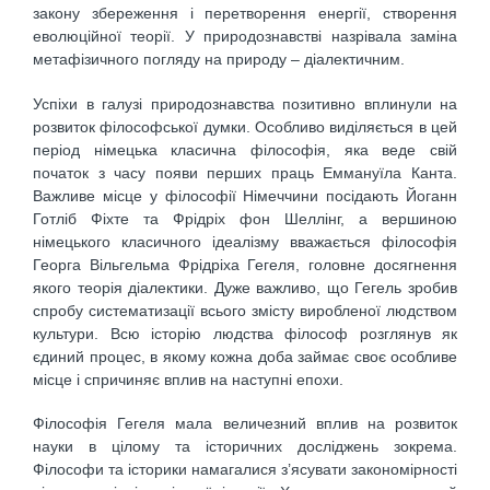
закону збереження і перетворення енергії, створення
еволюційної теорії. У природознавстві назрівала заміна
метафізичного погляду на природу – діалектичним.
Успіхи в галузі природознавства позитивно вплинули на
розвиток філософської думки. Особливо виділяється в цей
період німецька класична філософія, яка веде свій
початок з часу появи перших праць Еммануїла Канта.
Важливе місце у філософії Німеччини посідають Йоганн
Готліб Фіхте та Фрідріх фон Шеллінг, а вершиною
німецького класичного ідеалізму вважається філософія
Георга Вільгельма Фрідріха Гегеля, головне досягнення
якого теорія діалектики. Дуже важливо, що Гегель зробив
спробу систематизації всього змісту виробленої людством
культури. Всю історію людства філософ розглянув як
єдиний процес, в якому кожна доба займає своє особливе
місце і спричиняє вплив на наступні епохи.
Філософія Гегеля мала величезний вплив на розвиток
науки в цілому та історичних досліджень зокрема.
Філософи та історики намагалися з’ясувати закономірності