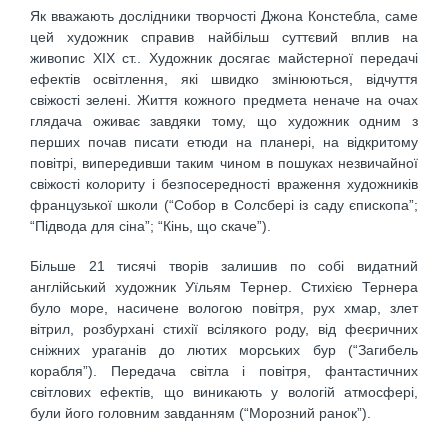
Як вважають дослідники творчості Джона Констебла, саме
цей художник справив найбільш суттєвий вплив на
живопис ХІХ ст.. Художник досягає майстерної передачі
ефектів освітлення, які швидко змінюються, відчуття
свіжості зелені. Життя кожного предмета неначе на очах
глядача оживає завдяки тому, що художник одним з
перших почав писати етюди на планері, на відкритому
повітрі, випередивши таким чином в пошуках незвичайної
свіжості колориту і безпосередності враження художників
французької школи (“Собор в Солсбері із саду єпископа”;
“Підвода для сіна”; “Кінь, що скаче”).
Більше 21 тисячі творів залишив по собі видатний
англійський художник Уїльям Тернер. Стихією Тернера
було море, насичене вологою повітря, рух хмар, злет
вітрил, розбурхані стихії всілякого роду, від феєричних
сніжних ураганів до лютих морських бур (“Загибель
корабля”). Передача світла і повітря, фантастичних
світлових ефектів, що виникають у вологій атмосфері,
були його головним завданням (“Морозний ранок”).