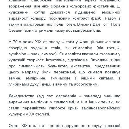
крапками, створюючи мальовничий ефект мозаїчного
зображення, яке ніби зібране з кольорових кристаликів. Ці
художники хотіли домогтися підвищеної емоційної
виразності кольору, посилюючи контраст фарб. Разом з
такими майстрами, як: Поль Гоген, Вінсент Ван Гог і Поль
Сезанн, вони отримали назву постімпресіоністів.
У 70-х роках ХІХ ст. знову ж таки у Франції виникає така
своєрідна художня течія, як символізм (від грецьк.
symbolon – знак, символ). Символісти вважали головним у
художній творчості інтуїтивне, підсвідоме. Виходячи з ідеї
про символічність будь-якого мистецтва, представники
цього напряму були переконані, що символ поєднує
земне, емпіричне, тимчасове з іншими світами, з
глибинами духу і душі, з вічним та абсолютним.
Декадентство (від лат. decadentia – занепад) знайшло
вираження не тільки у символізмі, а й в інших течіях, які
стали передвістям глибокої кризи західноєвропейської
культури у ХХ столітті.
Отже, ХІХ століття – це вік напруженого пошуку людської