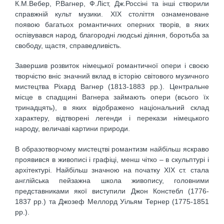
К.М.Вебер, Р.Вагнер, Ф.Ліст, Дж.Россіні та інші створили
справжній культ музики. ХІХ століття ознаменоване
появою багатьох романтичних оперних творів, в яких
оспівувався народ, благородні людські діяння, боротьба за
свободу, щастя, справедливість.
Завершив розвиток німецької романтичної опери і своєю
творчістю вніс значний вклад в історію світового музичного
мистецтва Ріхард Вагнер (1813-1883 рр.). Центральне
місце в спадщині Вагнера займають опери (всього їх
тринадцять), в яких відображено національний склад
характеру, відтворені легенди і перекази німецького
народу, величаві картини природи.
В образотворчому мистецтві романтизм найбільш яскраво
проявився в живописі і графіці, менш чітко – в скульптурі і
архітектурі. Найбільш значною на початку ХІХ ст. стала
англійська пейзажна школа живопису, головними
представниками якої виступили Джон Констебл (1776-
1837 рр.) та Джозеф Меллорд Уільям Тернер (1775-1851
рр.).