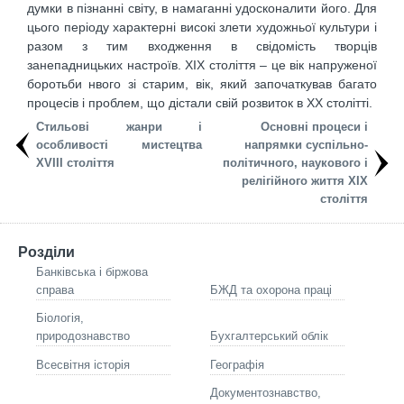
думки в пізнанні світу, в намаганні удосконалити його. Для
цього періоду характерні високі злети художньої культури і
разом з тим входження в свідомість творців
занепадницьких настроїв. ХІХ століття – це вік напруженої
боротьби нвого зі старим, вік, який започаткував багато
процесів і проблем, що дістали свій розвиток в ХХ столітті.
Стильові жанри і
Основні процеси і
особливості мистецтва
напрямки суспільно-
ХVІІІ століття
політичного, наукового і
релігійного життя ХІХ
століття
Розділи
Банківська і біржова
справа
БЖД та охорона праці
Біологія,
природознавство
Бухгалтерський облік
Всесвітня історія
Географія
Документознавство,