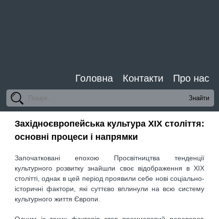
Головна
Контакти
Про нас
Західноєвропейська культура ХІХ століття:
основні процеси і напрямки
Започатковані епохою Просвітництва тенденції
культурного розвитку знайшли своє відображення в ХІХ
столітті, однак в цей період проявили себе нові соціально-
історичні фактори, які суттєво вплинули на всю систему
культурного життя Європи.
Одним із таких факторів став промисловий переворот,