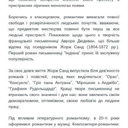
пристрасних ліричних монологах поеми.
Борючись з класицизмом, романтики вимагали повної
свободи і розкріпаченості людських почуттів, вважаючи,
що предметом мистецтва повинні бути перш за все
людські пристрасті. Показовою щодо цього є творчість
французької письменниці Аврори Дюдеван, що більше
відома під псевдонімом Жорж Санд (1804-1872 рр.).
Перший роман письменниці “Індіана” приніс їй заслужену
популярність.
За своє довге життя Жорж Санд випустила біля дев’яносто
романів і повістей, серед яких виділяються: “Орас”,
“Консуело”, “Гріх пана Антуана”, “Мірошник з Анджібо”,
“Графиня Рудольшдадт”. Кращі твори письменниці не
втрачають свого значенні і для нас: вони хвилюють своїм
демократизмом, оптимізмом, своєю любов’ю до людини
праці.
Під впливом літературного романтизму: в 20-ті роки
оформився романтизм у музиці. Композитори-романтики: