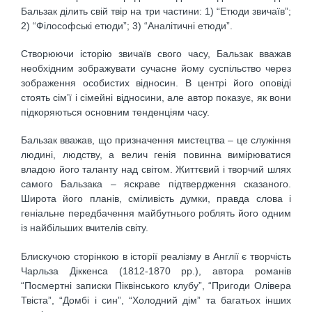
Бальзак ділить свій твір на три частини: 1) “Етюди звичаїв”;
2) “Філософські етюди”; 3) “Аналітичні етюди”.
Створюючи історію звичаїв свого часу, Бальзак вважав
необхідним зображувати сучасне йому суспільство через
зображення особистих відносин. В центрі його оповіді
стоять сім’ї і сімейні відносини, але автор показує, як вони
підкоряються основним тенденціям часу.
Бальзак вважав, що призначення мистецтва – це служіння
людині, людству, а велич генія повинна вимірюватися
владою його таланту над світом. Життєвий і творчий шлях
самого Бальзака – яскраве підтвердження сказаного.
Широта його планів, сміливість думки, правда слова і
геніальне передбачення майбутнього роблять його одним
із найбільших вчителів світу.
Блискучою сторінкою в історії реалізму в Англії є творчість
Чарльза Діккенса (1812-1870 рр.), автора романів
“Посмертні записки Піквінського клубу”, “Пригоди Олівера
Твіста”, “Домбі і син”, “Холодний дім” та багатьох інших