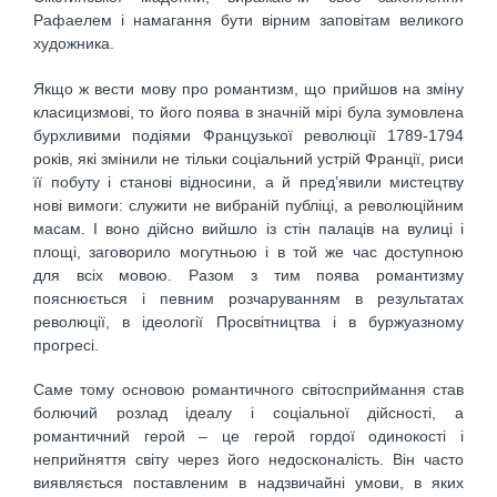
Рафаелем і намагання бути вірним заповітам великого
художника.
Якщо ж вести мову про романтизм, що прийшов на зміну
класицизмові, то його поява в значній мірі була зумовлена
бурхливими подіями Французької революції 1789-1794
років, які змінили не тільки соціальний устрій Франції, риси
її побуту і станові відносини, а й пред’явили мистецтву
нові вимоги: служити не вибраній публіці, а революційним
масам. І воно дійсно вийшло із стін палаців на вулиці і
площі, заговорило могутньою і в той же час доступною
для всіх мовою. Разом з тим поява романтизму
пояснюється і певним розчаруванням в результатах
революції, в ідеології Просвітництва і в буржуазному
прогресі.
Саме тому основою романтичного світосприймання став
болючий розлад ідеалу і соціальної дійсності, а
романтичний герой – це герой гордої одинокості і
неприйняття світу через його недосконалість. Він часто
виявляється поставленим в надзвичайні умови, в яких