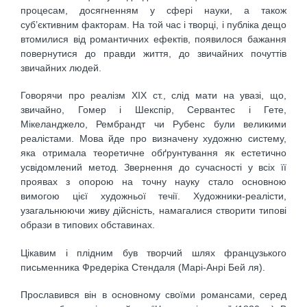
процесам, досягненням у сфері науки, а також
суб’єктивним факторам. На той час і творці, і публіка дещо
втомилися від романтичних ефектів, появилося бажання
повернутися до правди життя, до звичайних почуттів
звичайних людей.
Говорячи про реалізм ХІХ ст., слід мати на увазі, що,
звичайно, Гомер і Шекспір, Сервантес і Гете,
Мікеланджело, Рембрандт чи Рубенс були великими
реалістами. Мова йде про визначену художню систему,
яка отримала теоретичне обґрунтування як естетично
усвідомлений метод. Звернення до сучасності у всіх її
проявах з опорою на точну науку стало основною
вимогою цієї художньої течії. Художники-реалісти,
узагальнюючи живу дійсність, намагалися створити типові
образи в типових обставинах.
Цікавим і плідним був творчий шлях французького
письменника Фредеріка Стендаля (Марі-Анрі Бей ля).
Прославився він в основному своїми романсами, серед