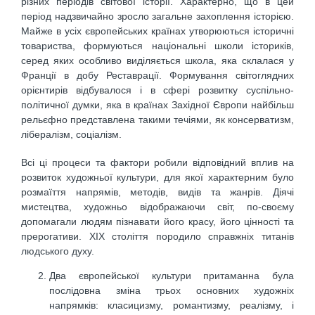
різних періодів світової історії. Характерно, що в цей
період надзвичайно зросло загальне захоплення історією.
Майже в усіх європейських країнах утворюються історичні
товариства, формуються національні школи істориків,
серед яких особливо виділяється школа, яка склалася у
Франції в добу Реставрації. Формування світоглядних
орієнтирів відбувалося і в сфері розвитку суспільно-
політичної думки, яка в країнах Західної Європи найбільш
рельєфно представлена такими течіями, як консерватизм,
лібералізм, соціалізм.
Всі ці процеси та фактори робили відповідний вплив на
розвиток художньої культури, для якої характерним було
розмаїття напрямів, методів, видів та жанрів. Діячі
мистецтва, художньо відображаючи світ, по-своєму
допомагали людям пізнавати його красу, його цінності та
прерогативи. ХІХ століття породило справжніх титанів
людського духу.
Два європейської культури притаманна була
послідовна зміна трьох основних художніх
напрямків: класицизму, романтизму, реалізму, і