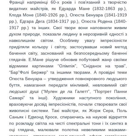
Франції наприкінці 60-х років і пов’язаний з творчістю
видатних майстрів, як Едуарда Мане (1832-1863 рр.),
Клода Моне (1840-1926 рр.), Огюста Бенуара (1841-1919
рр.), Едгара Дега (1834-1917 рр.), Огюста Родена (1840-
1917 рр.) та інших. Свої твори вони наповнили живим
духом природи, показали людину в нерозривній єдності з
навколишнім світом. Особливу увагу імпресіоністи
приділяли кольору і світлу, застосувавши новий метод
бачення світу, заснований на безпосередньому баченні
глядачів. Е.Мане рішуче обновив побутовий жанр своїми
відомими картинами “Олімпія”, “Сніданок на траві”,
“Бар”Фолі Бержер” та іншими творами. А провідні теми
Огюста Бенуара – утвердження повнокровного людського
буття, намагання передати мінливий, невловимий світ
людської душі (“Мулен де ла Галетт”, “Портрет Панни
Самарі” та інші). Художники наступного покоління,
враховуючи досвід імпресіоністів, почали створювати свої
живописні системи. Такі майстри, як Жорж Сера, Поль
Саньяк і Едмонд Кросе, спираючись на наукові відкриття
по розкладу світла на чисті спектральні тони і їх синтез в
оці глядача, малювали полотна невеликими мазками-