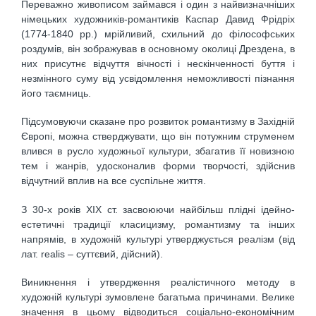
Переважно живописом займався і один з найвизначніших
німецьких художників-романтиків Каспар Давид Фрідріх
(1774-1840 рр.) мрійливий, схильний до філософських
роздумів, він зображував в основному околиці Дрездена, в
них присутнє відчуття вічності і нескінченності буття і
незмінного суму від усвідомлення неможливості пізнання
його таємниць.
Підсумовуючи сказане про розвиток романтизму в Західній
Європі, можна стверджувати, що він потужним струменем
влився в русло художньої культури, збагатив її новизною
тем і жанрів, удосконалив форми творчості, здійснив
відчутний вплив на все суспільне життя.
З 30-х років ХІХ ст. засвоюючи найбільш плідні ідейно-
естетичні традиції класицизму, романтизму та інших
напрямів, в художній культурі утверджується реалізм (від
лат. realis – суттєвий, дійсний).
Виникнення і утвердження реалістичного методу в
художній культурі зумовлене багатьма причинами. Велике
значення в цьому відводиться соціально-економічним