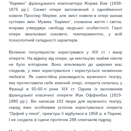
“Кармен” французького композитора Жоржа Бізе (1838-
1875 рр.). Сюжет опери запозичений з однойменної
новели Проспер Меріме, але зміст новели в опері зазнав
суттєвих змін. Музика “Кармен”, сповнена життя і світла,
яскраво утверджує свободу людської особистості. Герої
опери змальовані соковито, темпераментно, у всій
психологічній складності характерів.
Великою популярністю користувався у ХІХ ст. і жанр
оперети. На відміну від опери, це мистецтво майже ніколи
не було елітарним. Воно апелювало до широких мас
глядачів, у яких користувалося і користується незмінною
любов’ю. Як самостійна різновидність музичного театру,
яка протиставила себе комічній опері, оперета склалась у
Франції в 50-60-ті роки ХІХ ст. Одним із засновників
французької класичної оперети Жак Оффенбах (1819-
1880 рр.). Він написав 102 твори для музичного театру,
серед яких особливим успіхом користувалася оперета
“Орфей у пеклі”; прем’єра її відбулася в 1858 р. в Парижі.
І не сходила зі сцени протягом 288 спектаклів підряд.