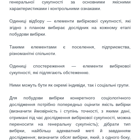
генеральної сукупності за основними якісними
характеристиками і контрольними ознаками.
Одиниці відбору — елементи вибіркової сукупності, які
згідно з планом вибирає дослідник на кожному етапі
побудови вибірки.
Такими елементами є поселення, підприємства,
різноманітні спільноти.
Одиниці спостереження — елементи вибіркової
сукупності, які підлягають обстеженню.
Ними можуть бути як окремі індивіди, так і соціальні групи.
Для побудови вибірки конкретного соціологічного
дослідження потрібно попередньо оцінити якість вибірки
(визначити ймовірність і ступінь точності, з якими дані,
отримані під час дослідження вибіркової сукупності, можна
переносити на генеральну сукупність); дібрати тип
вибірки, найбільш адекватний меті й завданням
дослідження; визначити обсяг вибірки, який, з одного боку,