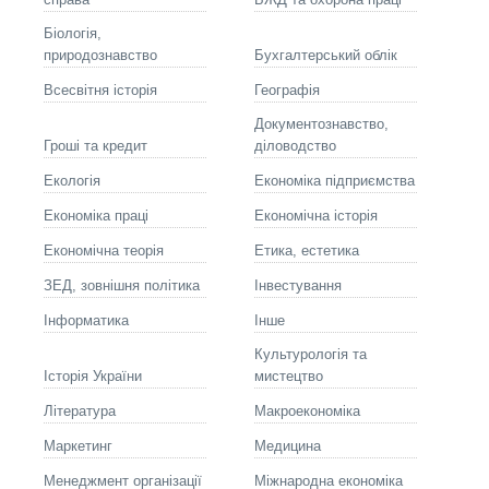
Біологія,
природознавство
Бухгалтерський облік
Всесвітня історія
Географія
Документознавство,
Гроші та кредит
діловодство
Екологія
Економіка підприємства
Економіка праці
Економічна історія
Економічна теорія
Етика, естетика
ЗЕД, зовнішня політика
Інвестування
Інформатика
Інше
Культурологія та
Історія України
мистецтво
Літературa
Макроекономіка
Маркетинг
Медицина
Менеджмент організації
Міжнародна економіка