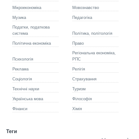
Мікроекономіка
Мовознавство
Музика
Педагогіка
Податки, податкова
система
Політика, політологія
Політична економіка
Право
Регіональна економіка,
Психологія
РПС
Реклама
Релігія
Соціологія
Страхування
Технічні науки
Туризм
Українська мова
Філософія
Фінанси
Хімія
Теги