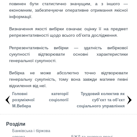
повинен бути статистично значущим, а з іншого —
економним, забезпечуючи оперативне отримання якісної
інформації.
Визначення якості вибірки означає оцінку її на предмет
репрезентативності щодо всього об’єкта дослідження.
Репрезентативність вибірки — здатність вибіркової
сукупності відтворювати основні характеристики
генеральної сукупності.
Вибірка не може абсолютно точно відтворювати
генеральну сукупність, тому вона завжди матиме певні
відхилення від неї.
Головні категорії
Трудовий колектив як
розуміючої соціології
суб’єкт та об’єкт
М.Вебера
соціального управління
Розділи
Банківська і біржова
справа
БЖД та охорона праці