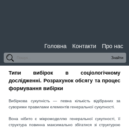
Головна
Контакти
Про нас
Типи вибірок в соціологічному
дослідженні. Розрахунок обсягу та процес
формування вибірки
Вибіркова сукупність — певна кількість відібраних за
суворими правилами елементів генеральної сукупності.
Вона нібито є мікромоделлю генеральної сукупності, її
структура повинна максимально збігатися зі структурою