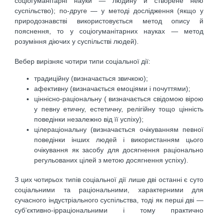
соціогуманітарні науки — людину й створене нею
суспільство); по-друге — у методі дослідження (якщо у
природознавстві використовується метод опису й
пояснення, то у соціогуманітарних науках — метод
розуміння діючих у суспільстві людей).
Вебер вирізняє чотири типи соціальної дії:
традиційну (визначається звичкою);
афективну (визначається емоціями і почуттями);
ціннісно-раціональну ( визначається свідомою вірою
у певну етичну, естетичну, релігійну тощо цінність
поведінки незалежно від її успіху);
цілераціональну (визначається очікуванням певної
поведінки інших людей і використанням цього
очікування як засобу для досягнення раціонально
регульованих цілей з метою досягнення успіху).
З цих чотирьох типів соціальної дії лише дві останні є суто
соціальними та раціональними, характерними для
сучасного індустріального суспільства, тоді як перші дві —
суб’єктивно-ірраціональними і тому практично