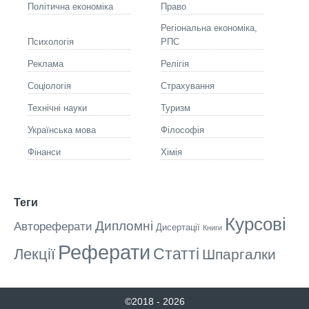
Політична економіка
Право
Регіональна економіка,
Психологія
РПС
Реклама
Релігія
Соціологія
Страхування
Технічні науки
Туризм
Українська мова
Філософія
Фінанси
Хімія
Теги
Курсові
Дипломні
Автореферати
Дисертації
Книги
Реферати
Статті
Лекції
Шпаргалки
©2018 - 2026