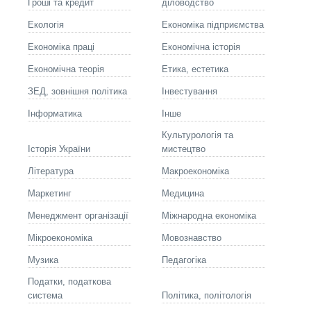
Гроші та кредит
діловодство
Екологія
Економіка підприємства
Економіка праці
Економічна історія
Економічна теорія
Етика, естетика
ЗЕД, зовнішня політика
Інвестування
Інформатика
Інше
Культурологія та
Історія України
мистецтво
Літературa
Макроекономіка
Маркетинг
Медицина
Менеджмент організації
Міжнародна економіка
Мікроекономіка
Мовознавство
Музика
Педагогіка
Податки, податкова
система
Політика, політологія