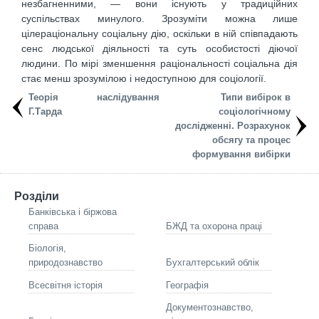
незбагненними, — вони існують у традиційних
суспільствах минулого. Зрозуміти можна лише
цілераціональну соціальну дію, оскільки в ній співпадають
сенс людської діяльності та суть особистості діючої
людини. По мірі зменшення раціональності соціальна дія
стає менш зрозумілою і недоступною для соціології.
Теорія наслідування
Типи вибірок в
Г.Тарда
соціологічному
дослідженні. Розрахунок
обсягу та процес
формування вибірки
Розділи
Банківська і біржова
справа
БЖД та охорона праці
Біологія,
природознавство
Бухгалтерський облік
Всесвітня історія
Географія
Документознавство,