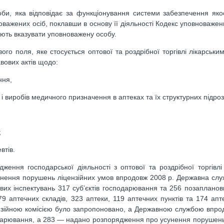
и, яка відповідає за функціонування системи забезпечення якос
важених осіб, поклавши в основу її діяльності Кодекс уповноважени
нують вказувати уповноважену особу.
 поля, яке стосується оптової та роздрібної торгівлі лікарськи
вових актів щодо:
ння,
 і виробів медичного призначення в аптеках та їх структурних підроз
;
втів.
ння господарської діяльності з оптової та роздрібної торгівлі
унення порушень ліцензійних умов впродовж 2008 р. Державна сл
вих інспектувань 317 суб’єктів господарювання та 256 позапланов
 аптечних складів, 323 аптеки, 119 аптечних пунктів та 174 апте
ензійною комісією було запропоновано, а Державною службою впро
одарювання, а 283 — надано розпорядження про усунення порушень