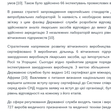
умов [10]. Також було здійснено 66 інспектувань промислових 
В рамках стратегії запровадження європейських стандартів
випробувальних лабораторій. Їх наявність є необхідною вим
зв’язку з цим фахівці Державної служби розробили відпові
здійснювати аналіз лікарських засобів відповідно до вимог 
здійснено акредитацію 3 незалежних лабораторій вищого рівня
вітчизняних підприємств [10].
Стратегічним напрямком розвитку вітчизняного виробництва
сертифіковано 9 виробничих дільниць 6 вітчизняних підп
закордонних виробництв лікарських засобів, що імпортуються 
Росії та Угорщині. Сьогодні згідно прийнятим урядом поряд
інспектування закордонних виробництв. З метою збільшення е
Державною службою було видано 141 сертифікат для міжнародно
Африки [10]. Важливим є питання визнання національних сер
вирішити шляхом вступу органу сертифікації до Системи співр
серед країн СНД подала заявку на вступ до цієї організації, б
рівень відповідності на кожному з його етапів.
До сфери регулювання Державної служби входять також і виро
727 виробів медичного призначення та медичної техніки (меди