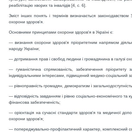
реабілітацію хворих та інвалідів [4, с. 6].
Зміст інших понять і термінів визначається законодавством У
охорони здоров'я.
Основними принципами охорони здоров'я в Україні є:
— визнання охорони здоров'я пріоритетним напрямом діяльно
народу України;
— дотримання прав і свобод людини і громадянина в галузі ох
— гуманістична спрямованість, забезпечення пріоритету 
індивідуальними інтересами, підвищений медико-соціальний з
— рівноправність громадян, демократизм і загальнодоступність
— відповідність завданням і рівню соціально-економічного та ку
фінансова забезпеченість;
— орієнтація на сучасні стандарти здоров'я та медичної допом
охорони здоров'я;
— попереджувально-профілактичний характер, комплексний соці