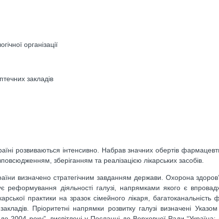
огічної організації
птечних закладів
раїні розвиваються інтенсивно. Набрав значних обертів фармацевт
озповсюдженням, зберіганням та реалізацією лікарських засобів.
аїни визначено стратегічним завданням держави. Охорона здоров’
бує реформування діяльності галузі, напрямками якого є впрова
карської практики на зразок сімейного лікаря, багатоканальність 
закладів. Пріоритетні напрямки розвитку галузі визначені Указо
до 2004 року”, висвітлені у Посланні до Верховної Ради “Україна: 