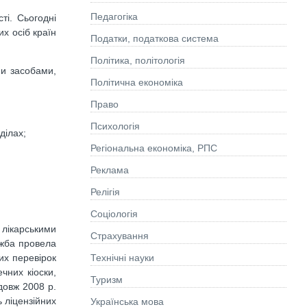
Педагогіка
ті. Сьогодні
х осіб країн
Податки, податкова система
Політика, політологія
ми засобами,
Політична економіка
Право
Психологія
ділах;
Регіональна економіка, РПС
Реклама
Релігія
Соціологія
 лікарськими
Страхування
ужба провела
Технічні науки
их перевірок
чних кіоски,
Туризм
довж 2008 р.
 ліцензійних
Українська мова