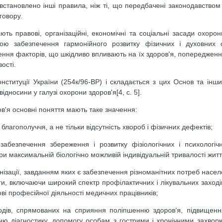
становлено інші правила, ніж ті, що передбачені законодавством
говору.
ь правові, організаційні, економічні та соціальні засади охорон
етою забезпечення гармонійного розвитку фізичних і духовних с
нення факторів, що шкідливо впливають на їх здоров'я, попередженн
ості.
нституції України (254к/96-ВР) і складається з цих Основ та інш
ідносини у галузі охорони здоров'я[4, с. 5].
в'я основні поняття мають таке значення:
лагополуччя, а не тільки відсутність хвороб і фізичних дефектів;
безпечення збереження і розвитку фізіологічних і психологічн
ри максимальній біологічно можливій індивідуальній тривалості житт
ізації, завданням яких є забезпечення різноманітних потреб населе
, включаючи широкий спектр профілактичних і лікувальних заході
ві професійної діяльності медичних працівників;
дів, спрямованих на сприяння поліпшенню здоров'я, підвищення
нню діагностику, допомогу особам з гострими і хронічними захво