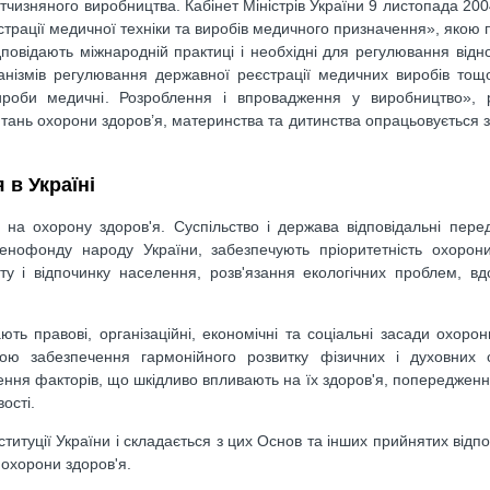
ітчизняного виробництва. Кабінет Міністрів України 9 листопада 20
рації медичної техніки та виробів медичного призначення», якою
повідають міжнародній практиці і необхідні для регулювання відн
анізмів регулювання державної реєстрації медичних виробів тощ
роби медичні. Розроблення і впровадження у виробництво», 
тань охорони здоров’я, материнства та дитинства опрацьовується 
 в Україні
а охорону здоров'я. Суспільство і держава відповідальні пере
генофонду народу України, забезпечують пріоритетність охорони
ту і відпочинку населення, розв'язання екологічних проблем, в
ь правові, організаційні, економічні та соціальні засади охорон
етою забезпечення гармонійного розвитку фізичних і духовних с
нення факторів, що шкідливо впливають на їх здоров'я, попередженн
ості.
титуції України і складається з цих Основ та інших прийнятих відпо
 охорони здоров'я.