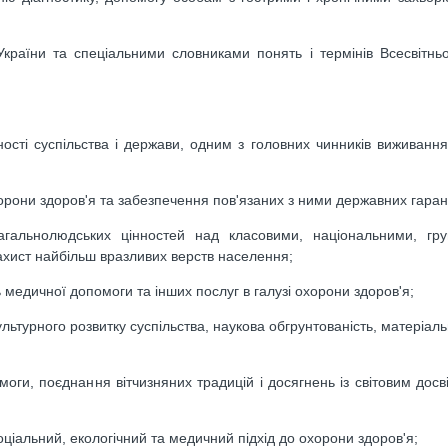
країни та спеціальними словниками понять і термінів Всесвітньої
сті суспільства і держави, одним з головних чинників виживання
орони здоров'я та забезпечення пов'язаних з ними державних гаран
загальнолюдських цінностей над класовими, національними, гр
ахист найбільш вразливих верств населення;
 медичної допомоги та інших послуг в галузі охорони здоров'я;
льтурного розвитку суспільства, наукова обгрунтованість, матеріаль
оги, поєднання вітчизняних традицій і досягнень із світовим досві
альний, екологічний та медичний підхід до охорони здоров'я;