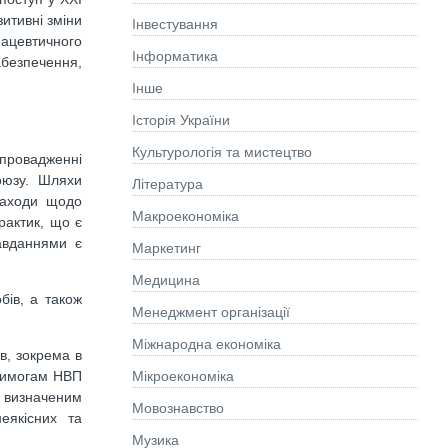
зитивні зміни
Інвестування
ацевтичного
Інформатика
абезпечення,
Інше
Історія України
Культурологія та мистецтво
впровадженні
Союзу. Шляхи
Літературa
 заходи щодо
Макроекономіка
рактик, що є
авданнями є
Маркетинг
Медицина
бів, а також
Менеджмент організації
Міжнародна економіка
в, зокрема в
Мікроекономіка
 вимогам НВП
, визначеним
Мовознавство
еякісних та
Музика