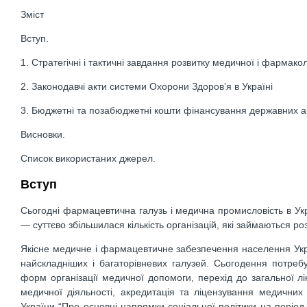
Зміст
Вступ.
1. Стратегічні і тактичні завдання розвитку медичної і фармакол
2. Законодавчі акти системи Охорони Здоров’я в Україні
3. Бюджетні та позабюджетні кошти фінансування державних а
Висновки.
Список використаних джерел.
Вступ
Сьогодні фармацевтична галузь і медична промисловість в Ук
— суттєво збільшилася кількість організацій, які займаються р
Якісне медичне і фармацевтичне забезпечення населення Укр
найскладніших і багаторівневих галузей. Сьогодення потре
форм організації медичної допомоги, перехід до загальної лі
медичної діяльності, акредитація та ліцензування медичних 
України “Про основні напрямки соціальної політики на період 