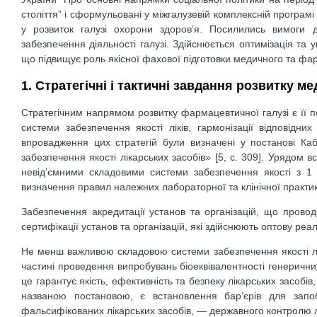
століття” і сформульовані у міжгалузевій комплексній програмі “
у розвиток галузі охорони здоров’я. Посилились вимоги
забезпечення діяльності галузі. Здійснюється оптимізація та
що підвищує роль якісної фахової підготовки медичного та фар
1. Стратегічні і тактичні завдання розвитку ме
Стратегічним напрямом розвитку фармацевтичної галузі є її 
системи забезпечення якості ліків, гармонізації відповідн
впровадження цих стратегій були визначені у постанові Ка
забезпечення якості лікарських засобів» [5, с. 309]. Урядом
невід’ємними складовими системи забезпечення якості з 1
визначення правил належних лабораторної та клінічної практи
Забезпечення акредитації установ та організацій, що проводя
сертифікації установ та організацій, які здійснюють оптову реа
Не менш важливою складовою системи забезпечення якості лікі
частині проведення випробувань біоеквівалентності генерични
це гарантує якість, ефективність та безпеку лікарських засоб
названою постановою, є встановлення бар’єрів для запо
фальсифікованих лікарських засобів, — державного контролю лік