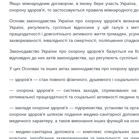
Якщо міжнародним договором, в якому бере участь Україна, в
охорону здоров'я, то застосовуються правила міжнародного до
Основи законодавства України про охорону здоров'я визначают
Україні, регулюють суспільні відносини у цій галузі з м
працездатності і довголітнього активного життя громадян, усу
захворюваності, інвалідності та смертності, поліпшення спадков
Законодавство України про охорону здоров'я базується на Ко
відповідно до них актів законодавства, що регулюють суспільні в
У цих Основах та інших актах законодавства про охорону здоро
— здоров'я — стан повного фізичного, душевного і соціального б
— охорона здоров'я — система заходів, спрямованих на за
оптимальної працездатності та соціальної активності людини п
— заклади охорони здоров'я — підприємства, установи та орган
охорони здоров'я шляхом подання медико-санітарної допомоги
медичного характеру, а також виконання інших функцій на осно
— медико-санітарна допомога — комплекс спеціальних захо
культури, запобігання захворюванням та інвалідності, на ра