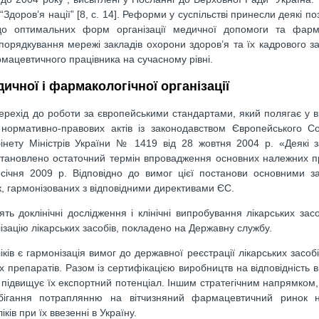
Здоров’я нації” [8, с. 14]. Реформи у суспільстві принесли деякі по
 до оптимальних форм організації медичної допомоги та фарм
 упорядкування мережі закладів охорони здоров’я та їх кадрового з
мацевтичного працівника на сучасному рівні.
дичної і фармакологічної організації
перехід до роботи за європейськими стандартами, який полягає у 
их нормативно-правових актів із законодавством Європейського 
бінету Міністрів України № 1419 від 28 жовтня 2004 р. «Деякі
 встановлено остаточний термін впровадження основних належних п
 січня 2009 р. Відповідно до вимог цієї постанови основними з
к, гармонізованих з відповідними директивами ЄС.
ть доклінічні дослідження і клінічні випробування лікарських засо
лізацію лікарських засобів, покладено на Державну службу.
в є гармонізація вимог до державної реєстрації лікарських засобі
х препаратів. Разом із сертифікацією виробництв на відповідність
ів, підвищує їх експортний потенціал. Іншим стратегічним напрямком
бігання потраплянню на вітчизняний фармацевтичний ринок н
ів при їх ввезенні в Україну.