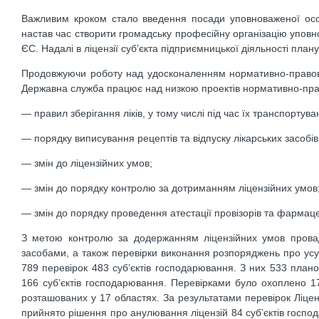
Важливим кроком стало введення посади уповноваженої особ
настав час створити громадську професійну організацію уповно
ЄС. Надалі в ліцензії суб’єкта підприємницької діяльності пла
Продовжуючи роботу над удосконаленням нормативно-правового
Державна служба працює над низкою проектів нормативно-пра
— правил зберігання ліків, у тому числі під час їх транспортува
— порядку виписування рецептів та відпуску лікарських засобів
— змін до ліцензійних умов;
— змін до порядку контролю за дотриманням ліцензійних умов
— змін до порядку проведення атестації провізорів та фармаце
З метою контролю за додержанням ліцензійних умов провадже
засобами, а також перевірки виконання розпоряджень про ус
789 перевірок 483 суб’єктів господарювання. З них 533 плано
166 суб’єктів господарювання. Перевірками було охоплено 179
розташованих у 17 областях. За результатами перевірок Ліц
прийнято рішення про анулювання ліцензій 84 суб’єктів госп