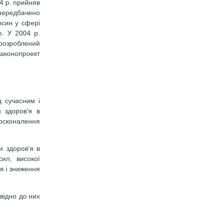
04 р. прийняв
 передбачено
осин у сфері
о. У 2004 р.
розроблений
законопроект
д сучасним і
 здоров'я в
досконалення
и здоров'я в
ил, високої
я і зниження
відно до них