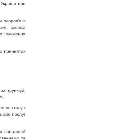
 України про
и здоров'я в
ил, високої
я і зниження
их прийнятих
их функцій,
я;
ння в галузі
в або послуг
 санітарної
рюваннями та