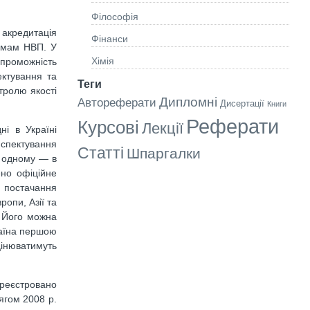
Філософія
 акредитація
Фінанси
ормам НВП. У
Хімія
спроможність
ектування та
Теги
тролю якості
Дипломні
Автореферати
Дисертації
Книги
Реферати
Курсові
Лекції
ні в Україні
спектування
Статті
Шпаргалки
о одному — в
ено офіційне
ї постачання
опи, Азії та
. Його можна
раїна першою
оцінюватимуть
ареєстровано
ягом 2008 р.