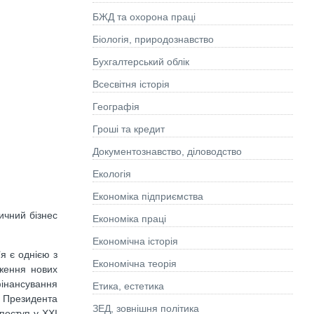
БЖД та охорона праці
Біологія, природознавство
Бухгалтерський облік
Всесвітня історія
Географія
Гроші та кредит
Документознавство, діловодство
Екологія
Економіка підприємства
ичний бізнес
Економіка праці
Економічна історія
я є однією з
Економічна теорія
дження нових
фінансування
Етика, естетика
м Президента
ЗЕД, зовнішня політика
поступ у XXI