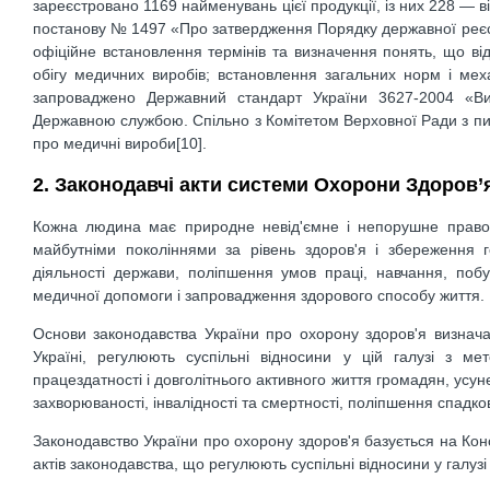
зареєстровано 1169 найменувань цієї продукції, із них 228 — в
постанову № 1497 «Про затвердження Порядку державної реєст
офіційне встановлення термінів та визначення понять, що від
обігу медичних виробів; встановлення загальних норм і мех
запроваджено Державний стандарт України 3627-2004 «Ви
Державною службою. Спільно з Комітетом Верховної Ради з пи
про медичні вироби[10].
2. Законодавчі акти системи Охорони Здоров’я
Кожна людина має природне невід'ємне і непорушне право н
майбутніми поколіннями за рівень здоров'я і збереження 
діяльності держави, поліпшення умов праці, навчання, побу
медичної допомоги і запровадження здорового способу життя.
Основи законодавства України про охорону здоров'я визначают
Україні, регулюють суспільні відносини у цій галузі з м
працездатності і довголітнього активного життя громадян, усу
захворюваності, інвалідності та смертності, поліпшення спадков
Законодавство України про охорону здоров'я базується на Конс
актів законодавства, що регулюють суспільні відносини у галузі