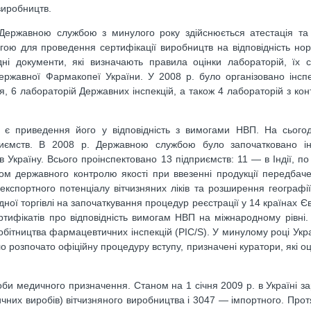
виробництв.
 Державною службою з минулого року здійснюється атестація та
огою для проведення сертифікації виробництв на відповідність н
дні документи, які визначають правила оцінки лабораторій, їх 
Державної Фармакопеї України. У 2008 р. було організовано інсп
, 6 лабораторій Державних інспекцій, а також 4 лабораторій з кон
 є приведення його у відповідність з вимогами НВП. На сьогод
риємств. В 2008 р. Державною службою було започатковано ін
в Україну. Всього проінспектовано 13 підприємств: 11 — в Індії, п
ком державного контролю якості при ввезенні продукції передбач
кспортного потенціалу вітчизняних ліків та розширення географі
ї торгівлі на започаткування процедур реєстрації у 14 країнах Євр
тифікатів про відповідність вимогам НВП на міжнародному рівні
обітництва фармацевтичних інспекцій (PIC/S). У минулому році Ук
уло розпочато офіційну процедуру вступу, призначені куратори, які 
би медичного призначення. Станом на 1 січня 2009 р. в Україні з
чних виробів) вітчизняного виробництва і 3047 — імпортного. Прот