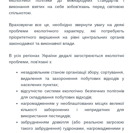
екологічної політики до міжнародних стандартів і
виконання взятих на себе зобов’язань перед світовою
спільнотою.
Враховуючи все це, необхідно звернути увагу на деякі
проблеми екологічного характеру, які потребують
пріоритетного вирішення на рівні центральних органів
законодавчої та виконавчої влади.
В усіх регіонах України дедалі загострюються екологічні
проблеми, пов’язані з:
незадовільним станом організації збору, сортування,
видалення та захоронення побутових відходів у
населених пунктах;
відсутністю системи екологічно безпечних полігонів
для складування побутових відходів;
нагромадженням у необлаштованих місцях великої
кількості заборонених і непридатних для
використання пестицидів;
забрудненням довкілля (або реальною загрозою
такого забруднення) гудронами, нагромадженими у