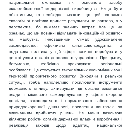
національної економіки як основного засобу
екологобезпечної модернізації виробництва. Якщо бути
об’єктивним, то необхідно визнати, що цей напрямок
екологічної політики принесе результати не раптово, а у
перспективі, бо вимагає значних витрат. Але це не
означає, що ми повинні відкладати інноваційний розвиток
на майбутнє. Інноваційний клімат, удосконалене
законодавство, ефективна фінансово-кредитна та
податкова політика у цій сфері повинні перебувати у
центрі уваги органів державного управління. При цьому,
безумовно, необхідно враховувати регіональні
особливості. Це стосується також вільних економічних зон і
територій пріоритетного розвитку. Виходячи з реальної
ситуації, треба наполегливо посилювати інструменти
державного впливу, активізувати дії органів виконавчої
влади і місцевого самоврядування у сфері охорони
довкілля, законодавчого і нормативного забезпечення
природоохоронної діяльності, посилення контролю за
виконанням прийнятих рішень. Не менш важливою
ділянкою роботи органів державної влади є вироблення і
реалізація заходів щодо адаптації національної