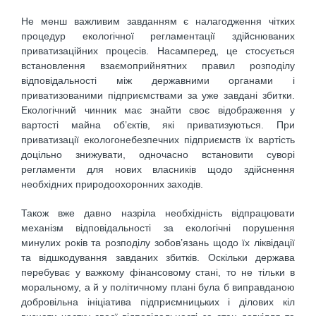
Не менш важливим завданням є налагодження чітких
процедур екологічної регламентації здійснюваних
приватизаційних процесів. Насамперед, це стосується
встановлення взаємоприйнятних правил розподілу
відповідальності між державними органами і
приватизованими підприємствами за уже завдані збитки.
Екологічний чинник має знайти своє відображення у
вартості майна об’єктів, які приватизуються. При
приватизації екологонебезпечних підприємств їх вартість
доцільно знижувати, одночасно встановити суворі
регламенти для нових власників щодо здійснення
необхідних природоохоронних заходів.
Також вже давно назріла необхідність відпрацювати
механізм відповідальності за екологічні порушення
минулих років та розподілу зобов’язань щодо їх ліквідації
та відшкодування завданих збитків. Оскільки держава
перебуває у важкому фінансовому стані, то не тільки в
моральному, а й у політичному плані була б виправданою
добровільна ініціатива підприємницьких і ділових кіл