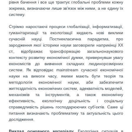
рівня бачення і все ще трактує глобальні проблеми кожну
зокрема, визначаючи лише зв’язок між ними, а не єдину їх
систему.
Стрімко наростаючі процеси глобалізації, інформатизації,
гуманітаризації та екологізації кидають нові виклики
сучасній науці. Постнекласична парадигма, про
зародження якої історики науки заговорили наприкінці ХХ
ст., відображає трансформацію загальнонаукового
контексту розвитку економічної думки, привернувши увагу
економістів до вивчення складних людинорозмірних
систем. Як відповідає mainstream сучасної економічної
науки на вимоги часу, якими мають бути теорія та
методологія економічної науки, аби забезпечити
життєздатність економічних систем, адекватність моделей,
механізмів та інструментів, а також економічну
ефективність, екологічну доцільність і соціальну
справедливість рішень господарюючих суб’єктів. Саме ці
питання визначають проблематику та актуальність цього
дослідження.
Виклад основного матеріалу
. Екологічна ситуація в