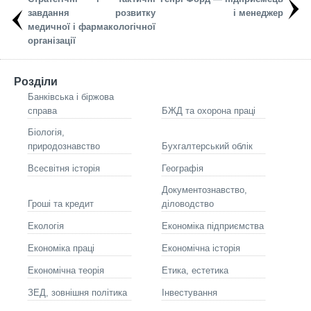
завдання розвитку
і менеджер
медичної і фармакологічної
організації
Розділи
Банківська і біржова
справа
БЖД та охорона праці
Біологія,
природознавство
Бухгалтерський облік
Всесвітня історія
Географія
Документознавство,
Гроші та кредит
діловодство
Екологія
Економіка підприємства
Економіка праці
Економічна історія
Економічна теорія
Етика, естетика
ЗЕД, зовнішня політика
Інвестування