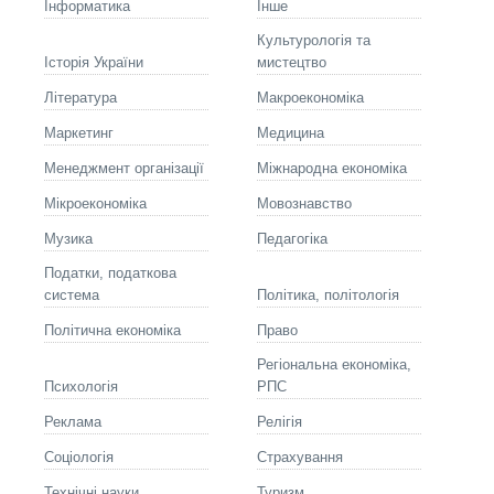
Інформатика
Інше
Культурологія та
Історія України
мистецтво
Літературa
Макроекономіка
Маркетинг
Медицина
Менеджмент організації
Міжнародна економіка
Мікроекономіка
Мовознавство
Музика
Педагогіка
Податки, податкова
система
Політика, політологія
Політична економіка
Право
Регіональна економіка,
Психологія
РПС
Реклама
Релігія
Соціологія
Страхування
Технічні науки
Туризм