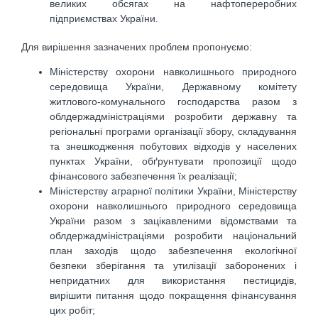
великих обсягах на нафтопереробних
підприємствах України.
Для вирішення зазначених проблем пропонуємо:
Міністерству охорони навколишнього природного
середовища України, Державному комітету
житлового-комунального господарства разом з
облдержадміністраціями розробити державну та
регіональні програми організації збору, складування
та знешкодження побутових відходів у населених
пунктах України, обґрунтувати пропозиції щодо
фінансового забезпечення їх реалізації;
Міністерству аграрної політики України, Міністерству
охорони навколишнього природного середовища
України разом з зацікавленими відомствами та
облдержадміністраціями розробити національний
план заходів щодо забезпечення екологічної
безпеки зберігання та утилізації заборонених і
непридатних для використання пестицидів,
вирішити питання щодо покращення фінансування
цих робіт;