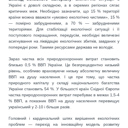
Україні є доволі складною, а в окремих регіонах сягає
критичних меж. Необхідно зазначити, що 15 % території
країни можна вважати «умовно екологічно чистими», 15 %
— помірно забрудненими, а 70 % — забрудненими
територіями. Для стабілізації екологічної ситуації і її
поступового покращання, передусім, необхідні величезні
асигнування на ліквідацію екологічних збитків, завданих у
попередні роки. Такими ресурсами держава не володіє.
Зараз частка всіх природоохоронних витрат становить
близько 0,5 % ВВП України. Це безпрецедентно низький
рівень, особливо враховуючи низьку абсолютну величину
ВВП на душу населення. І це при тому, що частка
природного капіталу у складі національного багатства
України становить 54 %. У більшості країн Східної Європи
частка природоохоронних витрат перебуває в межах 1,5-4
% ВВП, а показник ВВП на душу населення перевищує
український у 2-10 і більше разів.
Головний і кардинальний шлях вирішення екологічних
проблем — перехід на інноваційну модель розвитку