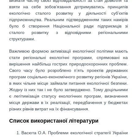
визнати частку своєї відповідальності за стан довкілля та
взяти на себе зобов’язання дотримуватись принципів
екологічно сталого розвитку у діяльності суб’єктів
підприємництва. Реальним підтвердженням таких намірів
було б створення Національної ради підприємців зі
сталого розвитку з відповідними регіональними
структурами.
Важливою формою активізації екологічної політики мають
стати регіональні екологічні програми, спрямовані на
вирішення найбільш гострих природоохоронних проблем.
Свого часу було розроблено п’ять проектів державних
програм соціально-економічного розвитку регіонів України,
в яких чільне місце займали питання екологічної безпеки.
Жодну із них так і не було затверджено. Тому доцільними
є легітимізація статусу екологічних програм, визначення
місця держави в їх реалізації, передбачення у бюджетах
різних рівнів витрат на їх фінансування.
Список використаної літератури
Васюта О.А. Проблеми екологічної стратегії України