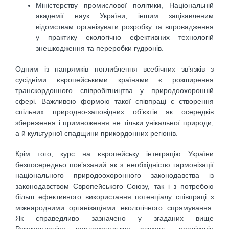
Міністерству промислової політики, Національній
академії наук України, іншим зацікавленим
відомствам організувати розробку та впровадження
у практику екологічно ефективних технологій
знешкодження та переробки гудронів.
Одним із напрямків поглиблення всебічних зв’язків з
сусідніми європейськими країнами є розширення
транскордонного співробітництва у природоохоронній
сфері. Важливою формою такої співпраці є створення
спільних природно-заповідних об’єктів як осередків
збереження і примноження не тільки унікальної природи,
а й культурної спадщини прикордонних регіонів.
Крім того, курс на європейську інтеграцію України
безпосередньо пов’язаний як з необхідністю гармонізації
національного природоохоронного законодавства із
законодавством Європейського Союзу, так і з потребою
більш ефективного використання потенціалу співпраці з
міжнародними організаціями екологічного спрямування.
Як справедливо зазначено у згаданих вище
Рекомендаціях парламентських слухань, реалізація