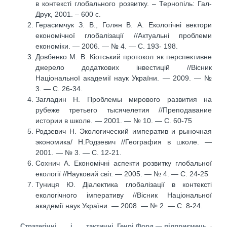
в контексті глобального розвитку. – Тернопіль: Гал-
Друк, 2001. – 600 с.
Герасимчук З. В., Голян В. А. Екологічні вектори
економічної глобалізації //Актуальні проблеми
економіки. — 2006. — № 4. — C. 193- 198.
Довбенко М. В. Кіотський протокол як перспективне
джерело додаткових інвестицій //Вісник
Національної академії наук України. — 2009. — №
3. — C. 26-34.
Загладин Н. Проблемы мирового развития на
рубеже третьего тысячелетия //Преподавание
истории в школе. — 2001. — № 10. — C. 60-75
Родзевич Н. Экологический императив и рыночная
экономика/ Н.Родзевич //География в школе. —
2001. — № 3. — C. 12-21.
Сохнич А. Економічні аспекти розвитку глобальної
екології //Науковий світ. — 2005. — № 4. — C. 24-25
Туниця Ю. Діалектика глобалізації в контексті
екологічного імперативу //Вісник Національної
академії наук України. — 2008. — № 2. — C. 8-24.
Стратегічні і тактичні
Генрі Форд — підприємець