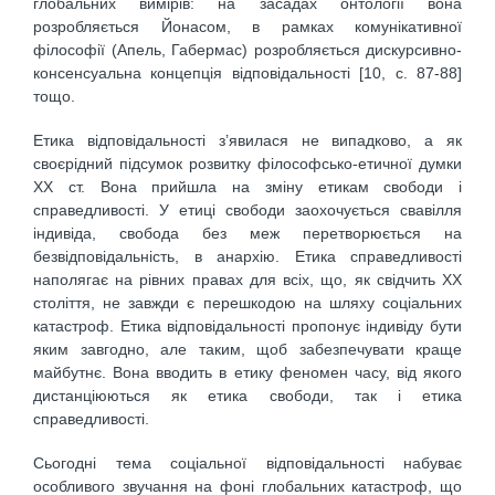
глобальних вимірів: на засадах онтології вона
розробляється Йонасом, в рамках комунікативної
філософії (Апель, Габермас) розробляється дискурсивно-
консенсуальна концепція відповідальності [10, с. 87-88]
тощо.
Етика відповідальності з’явилася не випадково, а як
своєрідний підсумок розвитку філософсько-етичної думки
XX ст. Вона прийшла на зміну етикам свободи і
справедливості. У етиці свободи заохочується свавілля
індивіда, свобода без меж перетворюється на
безвідповідальність, в анархію. Етика справедливості
наполягає на рівних правах для всіх, що, як свідчить XX
століття, не завжди є перешкодою на шляху соціальних
катастроф. Етика відповідальності пропонує індивіду бути
яким завгодно, але таким, щоб забезпечувати краще
майбутнє. Вона вводить в етику феномен часу, від якого
дистанціюються як етика свободи, так і етика
справедливості.
Сьогодні тема соціальної відповідальності набуває
особливого звучання на фоні глобальних катастроф, що