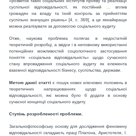
«розвиток таких соціальних інститутів прояву та реалізації
суспільної відповідальності, як постійний … вплив
громадян на владу та їхній контроль за прийняттям
суспільно значущих рішень» [4, с. 369], а це якнайкраще
можна реалізувати за допомогою соціального аудиту.
Отже, наукова проблема полягає в недостатній
теоретичній розробці, а звідси і в неповному використанні
потенційних можливостей соціологічного застосування
поняття «соціальна відповідальність» щодо сучасного
стану впровадження соціального аудиту як елемента
взаємної відповідальності бізнесу, суспільства, держави.
Метою даної статті
є пошук нових ключових положень в
теоретичних напрацюваннях щодо соціальної
відповідальності, які можна було б додати в основу
сучасної концепції соціального аудиту.
Ступінь розробленості проблеми.
Загальнофілософську основу для дослідження феномену
відповідальності складають праці Платона, Аристотеля, І.