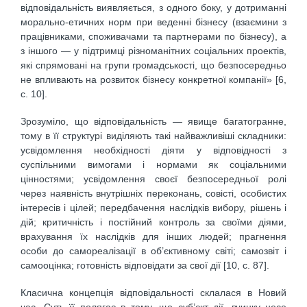
відповідальність виявляється, з одного боку, у дотриманні
морально-етичних норм при веденні бізнесу (взаємини з
працівниками, споживачами та партнерами по бізнесу), а
з іншого — у підтримці різноманітних соціальних проектів,
які спрямовані на групи громадськості, що безпосередньо
не впливають на розвиток бізнесу конкретної компанії» [6,
с. 10].
Зрозуміло, що відповідальність — явище багатогранне,
тому в її структурі виділяють такі найважливіші складники:
усвідомлення необхідності діяти у відповідності з
суспільними вимогами і нормами як соціальними
цінностями; усвідомлення своєї безпосередньої ролі
через наявність внутрішніх переконань, совісті, особистих
інтересів і цілей; передбачення наслідків вибору, рішень і
дій; критичність і постійний контроль за своїми діями,
врахування їх наслідків для інших людей; прагнення
особи до самореалізації в об’єктивному світі; самозвіт і
самооцінка; готовність відповідати за свої дії [10, с. 87].
Класична концепція відповідальності склалася в Новий