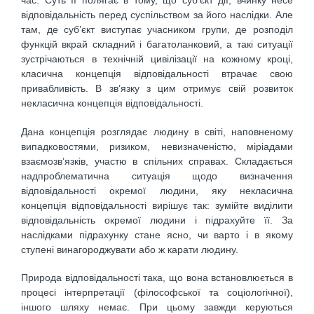
час. Суть її полягає в тому, що суб’єкт дії, вчинку несе
відповідальність перед суспільством за його наслідки. Але
там, де суб’єкт виступає учасником групи, де розподіл
функцій вкрай складний і багатоланковий, а такі ситуації
зустрічаються в технічній цивілізації на кожному кроці,
класична концепція відповідальності втрачає свою
привабливість. В зв’язку з цим отримує свій розвиток
некласична концепція відповідальності.
Дана концепція розглядає людину в світі, наповненому
випадковостями, ризиком, невизначеністю, міріадами
взаємозв’язків, участю в спільних справах. Складається
надпроблематична ситуація щодо визначення
відповідальності окремої людини, яку некласична
концепція відповідальності вирішує так: зумійте виділити
відповідальність окремої людини і підрахуйте її. За
наслідками підрахунку стане ясно, чи варто і в якому
ступені винагороджувати або ж карати людину.
Природа відповідальності така, що вона встановлюється в
процесі інтерпретації (філософської та соціологічної),
іншого шляху немає. При цьому завжди керуються