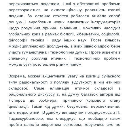
переживаються людством, і які з абстрактної проблеми
перетворюються на екзистенціальну реальність кожної
людини. За останнє століття робилося чимало спроб
пошуку і вироблення нових адекватних інструментаріїв
щодо розуміння причин, значення і можливих наслідків
глобальних криз в рамках біології, кібернетики, соціології,
філософії техніки і ряду інших наук. Росте кількість
міждисциплінарних досліджень, в яких рівною мірою бере
участь гуманістична і технологічна думка. Проте акценти в
спільному розгляді етичних і технологічних проблем
можуть бути розставлені різним чином.
Зокрема, можна акцентувати увагу на критиці сучасного
типу раціональності з погляду відсутності в ній етичної
складової. Саме елімінація етичної складової з
раціонального дискурсу є, на думку багатьох авторів від
Ясперса до Хюбнера, причиною кризового стану
цивілізації. Такий хід думки, безумовно, перспективний,
але недостатній. В даному випадку ми погоджуємось з П.
Гаджикурбановою, яка стверджує, що необхідно також
пройти шлях із зворотним вектором, керуючись вже не