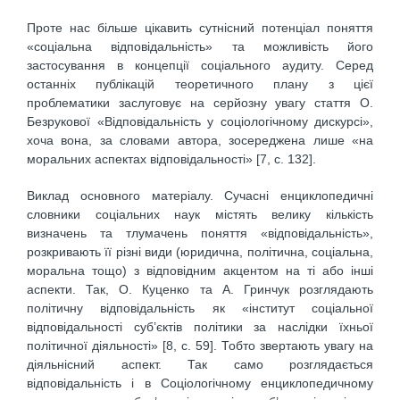
Проте нас більше цікавить сутнісний потенціал поняття
«соціальна відповідальність» та можливість його
застосування в концепції соціального аудиту. Серед
останніх публікацій теоретичного плану з цієї
проблематики заслуговує на серйозну увагу стаття О.
Безрукової «Відповідальність у соціологічному дискурсі»,
хоча вона, за словами автора, зосереджена лише «на
моральних аспектах відповідальності» [7, с. 132].
Виклад основного матеріалу. Сучасні енциклопедичні
словники соціальних наук містять велику кількість
визначень та тлумачень поняття «відповідальність»,
розкривають її різні види (юридична, політична, соціальна,
моральна тощо) з відповідним акцентом на ті або інші
аспекти. Так, О. Куценко та А. Гринчук розглядають
політичну відповідальність як «інститут соціальної
відповідальності суб’єктів політики за наслідки їхньої
політичної діяльності» [8, с. 59]. Тобто звертають увагу на
діяльнісний аспект. Так само розглядається
відповідальність і в Соціологічному енциклопедичному