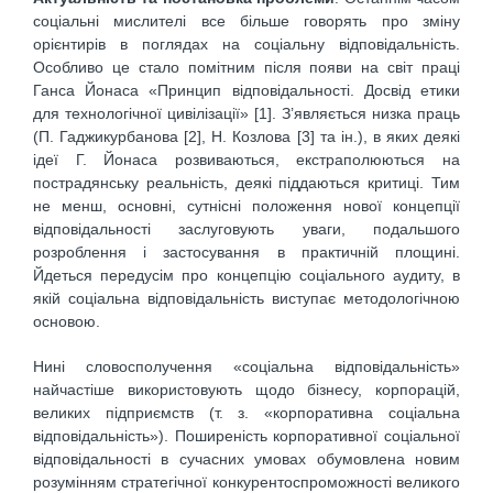
соціальні мислителі все більше говорять про зміну
орієнтирів в поглядах на соціальну відповідальність.
Особливо це стало помітним після появи на світ праці
Ганса Йонаса «Принцип відповідальності. Досвід етики
для технологічної цивілізації» [1]. З’являється низка праць
(П. Гаджикурбанова [2], Н. Козлова [3] та ін.), в яких деякі
ідеї Г. Йонаса розвиваються, екстраполюються на
пострадянську реальність, деякі піддаються критиці. Тим
не менш, основні, сутнісні положення нової концепції
відповідальності заслуговують уваги, подальшого
розроблення і застосування в практичній площині.
Йдеться передусім про концепцію соціального аудиту, в
якій соціальна відповідальність виступає методологічною
основою.
Нині словосполучення «соціальна відповідальність»
найчастіше використовують щодо бізнесу, корпорацій,
великих підприємств (т. з. «корпоративна соціальна
відповідальність»). Поширеність корпоративної соціальної
відповідальності в сучасних умовах обумовлена новим
розумінням стратегічної конкурентоспроможності великого