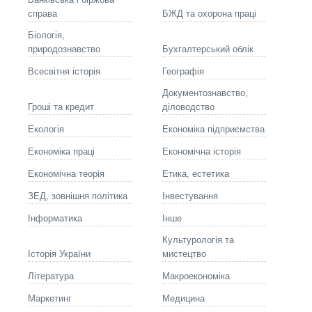
справа
БЖД та охорона праці
Біологія,
природознавство
Бухгалтерський облік
Всесвітня історія
Географія
Документознавство,
Гроші та кредит
діловодство
Екологія
Економіка підприємства
Економіка праці
Економічна історія
Економічна теорія
Етика, естетика
ЗЕД, зовнішня політика
Інвестування
Інформатика
Інше
Культурологія та
Історія України
мистецтво
Літературa
Макроекономіка
Маркетинг
Медицина