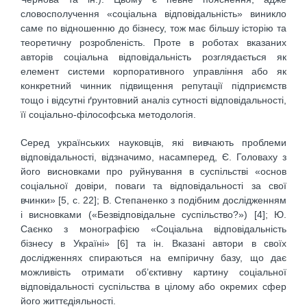
словосполучення «соціальна відповідальність» виникло
саме по відношенню до бізнесу, тож має більшу історію та
теоретичну розробленість. Проте в роботах вказаних
авторів соціальна відповідальність розглядається як
елемент системи корпоративного управління або як
конкретний чинник підвищення репутації підприємств
тощо і відсутні ґрунтовний аналіз сутності відповідальності,
її соціально-філософська методологія.
Серед українських науковців, які вивчають проблеми
відповідальності, відзначимо, насамперед, Є. Головаху з
його висновками про руйнування в суспільстві «основ
соціальної довіри, поваги та відповідальності за свої
вчинки» [5, с. 22]; В. Степаненко з подібним дослідженням
і висновками («Безвідповідальне суспільство?») [4]; Ю.
Саєнко з монографією «Соціальна відповідальність
бізнесу в Україні» [6] та ін. Вказані автори в своїх
дослідженнях спираються на емпіричну базу, що дає
можливість отримати об’єктивну картину соціальної
відповідальності суспільства в цілому або окремих сфер
його життєдіяльності.