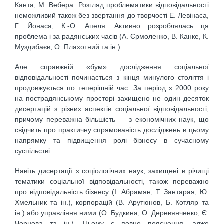
Канта, М. Вебера. Розгляд проблематики відповідальності
неможливий також без звертання до творчості Е. Левінаса,
Г. Йонаса, К.-О. Апеля. Активно розроблялась ця
проблема і за радянських часів (А. Єрмоленко, В. Канке, К.
Муздибаєв, О. Плахотний та ін.).
Але справжній «бум» дослідження соціальної
відповідальності починається з кінця минулого століття і
продовжується по теперішній час. За період з 2000 року
на пострадянському просторі захищено не один десяток
дисертацій з різних аспектів соціальної відповідальності,
причому переважна більшість — з економічних наук, що
свідчить про практичну спрямованість досліджень в цьому
напрямку та підвищення ролі бізнесу в сучасному
суспільстві.
Навіть дисертації з соціологічних наук, захищені в річищі
тематики соціальної відповідальності, також переважно
про відповідальність бізнесу (І. Абрамян, Т. Зантарая, Ю.
Хмельник та ін.), корпорацій (В. Арутюнов, Б. Котляр та
ін.) або управління ними (О. Будкина, О. Деревянченко, Є.
Чернова та ін.). Цьому є певне пояснення, адже