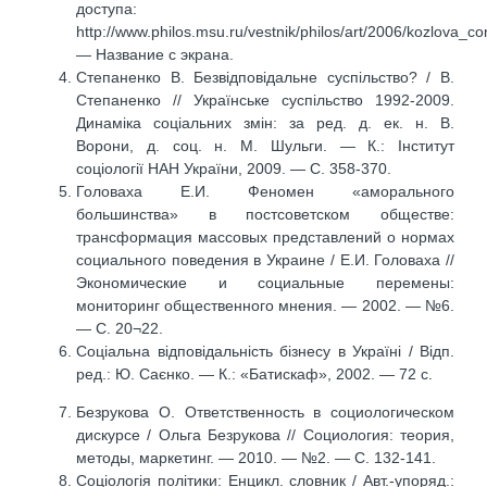
доступа:
http://www.philos.msu.ru/vestnik/philos/art/2006/kozlova_co
— Название с экрана.
Степаненко В. Безвідповідальне суспільство? / В.
Степаненко // Українське суспільство 1992-2009.
Динаміка соціальних змін: за ред. д. ек. н. В.
Ворони, д. соц. н. М. Шульги. — К.: Інститут
соціології НАН України, 2009. — С. 358-370.
Головаха Е.И. Феномен «аморального
большинства» в постсоветском обществе:
трансформация массовых представлений о нормах
социального поведения в Украине / Е.И. Головаха //
Экономические и социальные перемены:
мониторинг общественного мнения. — 2002. — №6.
— С. 20¬22.
Соціальна відповідальність бізнесу в Україні / Відп.
ред.: Ю. Саєнко. — К.: «Батискаф», 2002. — 72 с.
Безрукова О. Ответственность в социологическом
дискурсе / Ольга Безрукова // Социология: теория,
методы, маркетинг. — 2010. — №2. — С. 132-141.
Соціологія політики: Енцикл. словник / Авт.-упоряд.: