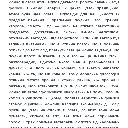
Йонас в своїй етиці відповідальності робить певний «зсув
фокусу» ціннісної ієрархії. У центрі уваги традиційної
етики була ідея блага і відповідні для неї цінності як
предмет бажання і прагнення людини. Зло, брехня,
хвороба, смерть і т.д. — були не стільки самостійним
предметом дослідження, скільки якимсь негативом,
отриманим методом «від зворотного». Етичний вектор був
заданий питаннями: що є істинне благо? що я повинен
робити? до чого слід прагнути? На це Йонас зауважує, що
людині простіше взнати, що є зло — це знання більш
безпосереднє, відносно нього менше розбіжностей в
думках. «Те, чого ми не хочемо, ми знаємо набагато
краще, ніж те, що ми хочемо. Тому моральна філософія
повинна питати про наші страхи раніше, ніж про наші
бажання, щоб встановити, що ми дійсно цінуємо». Отже,
Йонас вимагає сфокусувати увагу етики на тому, чого ми
хотіли б уникнути. У цьому і полягає евристична функція
страху: оцінюючи можливі наслідки якої-небудь дії, слід
брати до уваги не стільки ті блага, до яких вона може
привести, скільки те зло, яке вона може спричинити
собою. Страх повинен застерегти людство від необачних
кроків і орієнтувати в першу чергу на негативні прогнози