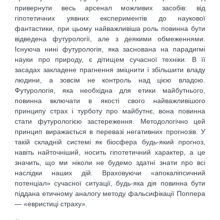
привернути весь арсенал можливих засобів: від
гіпотетичних уявних експериментів до наукової
фантастики, при цьому найважливіша роль повинна бути
відведена футурології, але з деякими обмеженнями.
Існуюча нині футурологія, яка заснована на парадигмі
науки про природу, є дітищем сучасної техніки. В її
засадах закладене прагнення зміцнити і збільшити владу
людини, а зовсім не контроль над цією владою.
Футурологія, яка необхідна для етики майбутнього,
повинна включати в якості свого найважливішого
принципу страх і турботу про майбутнє, вона повинна
стати футурологією застереження. Методологічно цей
принцип виражається в перевазі негативних прогнозів. У
такій складній системі як біосфера будь-який прогноз,
навіть найточніший, носить гіпотетичний характер, а це
значить, що ми ніколи не будемо здатні знати про всі
наслідки наших дій. Враховуючи «апокаліпсичний
потенціал» сучасної ситуації, будь-яка дія повинна бути
піддана етичному аналогу методу фальсифікації Поппера
— «евристиці страху».