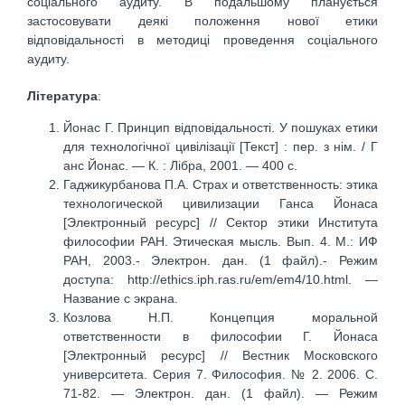
соціального аудиту. В подальшому планується
застосовувати деякі положення нової етики
відповідальності в методиці проведення соціального
аудиту.
Література
:
Йонас Г. Принцип відповідальності. У пошуках етики
для технологічної цивілізації [Текст] : пер. з нім. / Г
анс Йонас. — К. : Лібра, 2001. — 400 с.
Гаджикурбанова П.А. Страх и ответственность: этика
технологической цивилизации Ганса Йонаса
[Электронный ресурс] // Сектор этики Института
философии РАН. Этическая мысль. Вып. 4. М.: ИФ
РАН, 2003.- Электрон. дан. (1 файл).- Режим
доступа: http://ethics.iph.ras.ru/em/em4/10.html. —
Название с экрана.
Козлова Н.П. Концепция моральной
ответственности в философии Г. Йонаса
[Электронный ресурс] // Вестник Московского
университета. Серия 7. Философия. № 2. 2006. С.
71-82. — Электрон. дан. (1 файл). — Режим