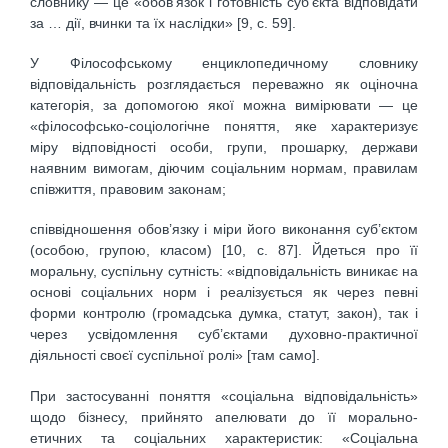
словнику — це «обов’язок і готовність суб’єкта відповідати
за … дії, вчинки та їх наслідки» [9, с. 59].
У Філософському енциклопедичному словнику
відповідальність розглядається переважно як оціночна
категорія, за допомогою якої можна вимірювати — це
«філософсько-соціологічне поняття, яке характеризує
міру відповідності особи, групи, прошарку, держави
наявним вимогам, діючим соціальним нормам, правилам
співжиття, правовим законам;
співвідношення обов’язку і міри його виконання суб’єктом
(особою, групою, класом) [10, с. 87]. Йдеться про її
моральну, суспільну сутність: «відповідальність виникає на
основі соціальних норм і реалізується як через певні
форми контролю (громадська думка, статут, закон), так і
через усвідомлення суб’єктами духовно-практичної
діяльності своєї суспільної ролі» [там само].
При застосуванні поняття «соціальна відповідальність»
щодо бізнесу, прийнято апелювати до її морально-
етичних та соціальних характеристик: «Соціальна