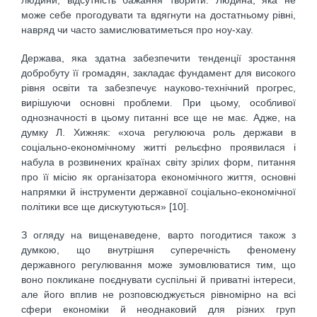
може себе прогодувати та вдягнути на достатньому рівні,
навряд чи часто замислюватиметься про ноу-хау.
Держава, яка здатна забезпечити тенденції зростання
добробуту її громадян, закладає фундамент для високого
рівня освіти та забезпечує науково-технічний прогрес,
вирішуючи основні проблеми. При цьому, особливої
однозначності в цьому питанні все ще не має. Адже, на
думку Л. Хижняк: «хоча регулююча роль держави в
соціально-економічному житті рельєфно проявилася і
набула в розвинених країнах світу зрілих форм, питання
про її місію як організатора економічного життя, основні
напрямки й інструменти державної соціально-економічної
політики все ще дискутуються» [10].
З огляду на вищенаведене, варто погодитися також з
думкою, що внутрішня суперечність феномену
державного регулювання може зумовлюватися тим, що
воно покликане поєднувати суспільні й приватні інтереси,
але його вплив не розповсюджується рівномірно на всі
сфери економіки й неоднаковий для різних груп