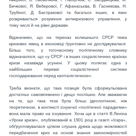
Бичкової, Я. Веберової, Г. Афанасьєва, В. Гасникова, Н.
Трубіної, Д. Бастракової та багатьох інших, в яких
розкривається розуміння антикризового управління, у
тому числі й на рівні держави.
Відзначимо, що на теренах колишнього СРСР тема
кризових явищ в економіці ґрунтовно не досліджувалася.
Більш того, у тогочасному політичному словнику
відзначалося, що «у СРСР і в інших соціалістичних країнах
кризи назавжди усунені. У цьому полягає одна з
найбільших переваг соціалістичної системи
господарювання перед капіталістичною».
Треба визнати, що така позиція була сформульована
достатньо самовпевнено і дещо поспішно. Але зважаючи
на те, що така теза була більш ідеологічною, ніж
теоретичною, в контексті існуючої «політичної парадигми»
вона мала право на існування. Хоча ще в статті В.Леніна
«Уроки кризи», опублікованій в 1901 році в газеті «Іскра»,
обґрунтовувалася цілком слушна думка щодо можливості
передбачення криз на основі знання закономірностей