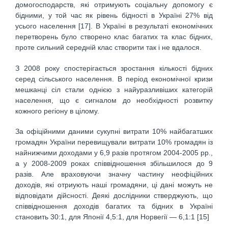
домогосподарств, які отримують соціальну допомогу є
бідними, у той час як рівень бідності в Україні 27% від
усього населення [17]. В Україні в результаті економічних
перетворень було створено клас багатих та клас бідних,
проте сильний середній клас створити так і не вдалося.
З 2008 року спостерігається зростання кількості бідних
серед сільського населення. В період економічної кризи
мешканці сіл стали однією з найуразливіших категорій
населення, що є сигналом до необхідності розвитку
кожного регіону в цілому.
За офіційними даними сукупні витрати 10% найбагатших
громадян України перевищували витрати 10% громадян із
найнижчими доходами у 6,9 разів протягом 2004-2005 рр.,
а у 2008-2009 роках співвідношення збільшилося до 9
разів. Але враховуючи значну частину неофіційних
доходів, які отриують наші громадяни, ці дані можуть не
відповідати дійсності. Деякі дослідники стверджують, що
співвідношення доходів багатих та бідних в Україні
становить 30:1, для Японії 4,5:1, для Норвегії — 6,1:1 [15]