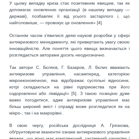
У цьому випадку криза стає позитивним явищем, так як
допомагає оновленню організації (в нашому випадку —
державі), позбавляє її від усього застарілого і, що
найголовніше, — провокує це оновлення» [4].
Останнім часом з’явилися деякі наукові розробки у сфері
антикризового менеджменту, які привертають увагу своєю
інноваційністю. Але поняття цього явища визначається і
розглядається авторами досить неоднозначно.
Так автори С. Бєляєв, Г. Базаров, Л. Бєлих вважають
антикризове управління, насамперед, категорією
мікроекономічною, яка відображає суспільні відносини,
котрі складаються на рівні підприємства при його
оздоровленні або ліквідації» [5]. З такою позицією дуже
важко погодитися, адже антикризове управління має
більш широкий зміст і справді може розглядатися як на
мікро-, так і на макрорівні.
В свою чергу, російська дослідниця А. Грязнова,
обґрунтовуючи іманентні ознаки антикризового управління
вважає, що воно має комплексний, системний характер і