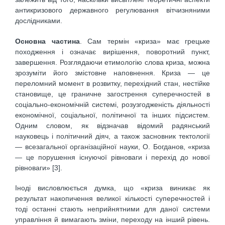
антикризового державного регулювання вітчизняними
дослідниками.
Основна частина
. Сам термін «криза» має грецьке
походження і означає вирішення, поворотний пункт,
завершення. Розглядаючи етимологію слова криза, можна
зрозуміти його змістовне наповнення. Криза — це
переломний момент в розвитку, перехідний стан, нестійке
становище, це граничне загострення суперечностей в
соціально-економічній системі, розузгодженість діяльності
економічної, соціальної, політичної та інших підсистем.
Одним словом, як відзначав відомий радянський
науковець і політичний діяч, а також засновник тектології
— всезагальної організаційної науки, О. Богданов, «криза
— це порушення існуючої рівноваги і перехід до нової
рівноваги» [3].
Іноді висловлюється думка, що «криза виникає як
результат накопичення великої кількості суперечностей і
тоді останні стають неприйнятними для даної системи
управління й вимагають зміни, переходу на інший рівень.