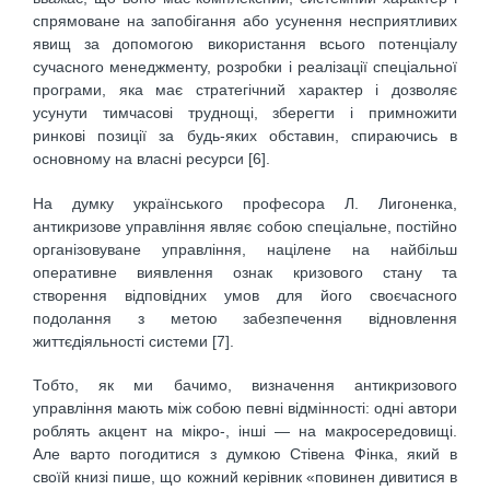
спрямоване на запобігання або усунення несприятливих
явищ за допомогою використання всього потенціалу
сучасного менеджменту, розробки і реалізації спеціальної
програми, яка має стратегічний характер і дозволяє
усунути тимчасові труднощі, зберегти і примножити
ринкові позиції за будь-яких обставин, спираючись в
основному на власні ресурси [6].
На думку українського професора Л. Лигоненка,
антикризове управління являє собою спеціальне, постійно
організовуване управління, націлене на найбільш
оперативне виявлення ознак кризового стану та
створення відповідних умов для його своєчасного
подолання з метою забезпечення відновлення
життєдіяльності системи [7].
Тобто, як ми бачимо, визначення антикризового
управління мають між собою певні відмінності: одні автори
роблять акцент на мікро-, інші — на макросередовищі.
Але варто погодитися з думкою Стівена Фінка, який в
своїй книзі пише, що кожний керівник «повинен дивитися в