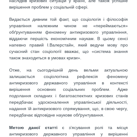
наслідків кризових ситуацій у країні, але також успішне
вирішення проблем у соціальній сфері.
Видається дивним той факт, що соціологія і філософія
управління належним чином не «переймаються»
обґрунтуванням феномену антикризового управлніння,
віддаючи першість економічним наукам. В цьому сенсі
напевно правий І.Валерстайн, який ведучи мову про
сучасний стан соціології вважає, що «система знання
також знаходиться в умовах кризи».
Отже, на сьогоднішній день вельми актуальною
залишається соціологічна рефлексія феномену
антикризового державного управління в контексті
вирішення основних соціальних проблем. Адже
подолання складних і багатоаспектних кризових станів
передбачає удосконалення управлінської діяльності,
надання їй антикризового спрямування, що, в свою чергу,
передбачає відповідне наукове обґрунтування.
Метою даної статті
є з’ясування ролі та місця
антикризового державного управління у вирішенні