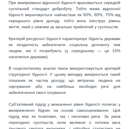
При вимірюванні відносної бідності враховується середній
суспільний стандарт добробуту. Тобто межа відносної
бідності вираховується найчастіше як 50%, 60%, 75% від
середнього рівня доходу, тобто вона ілюструє рівень
життя, який є нижчим за загально прийнятий у суспільстві.
Критерій ресурсної бідності характеризує бідність держави
як нездатність забезпечити соціальну допомогу тим
людям, які її потребують (у середньому — це 15%
населення держави).
В соціологічному аналізі також використовується критерій
структурної бідності. У цьому випадку вимірюється такий
показник як частка доходу, що витрачає людина на
харчування або на найбільш необхідні речі для
забезпечення свого існування.
Суб’єктивний підхід у визначенні рівня бідності полягає у
виокремленні бідних на основі самооцінювання. Цей
підхід має як позитивні, так і негативні риси. За умов
перехідних суспільств, коли великою є питома вага
тіньового сектора економіки, і офіційна статистика не