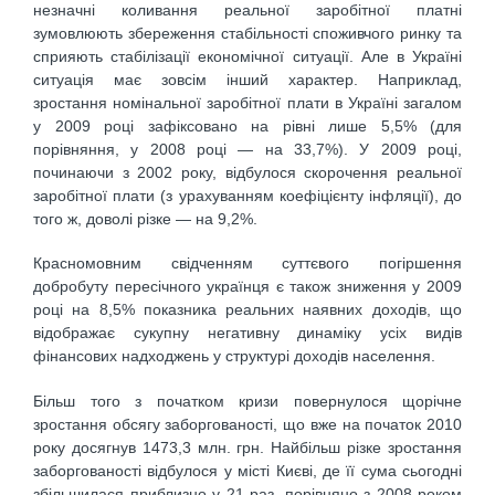
незначні коливання реальної заробітної платні
зумовлюють збереження стабільності споживчого ринку та
сприяють стабілізації економічної ситуації. Але в Україні
ситуація має зовсім інший характер. Наприклад,
зростання номінальної заробітної плати в Україні загалом
у 2009 році зафіксовано на рівні лише 5,5% (для
порівняння, у 2008 році — на 33,7%). У 2009 році,
починаючи з 2002 року, відбулося скорочення реальної
заробітної плати (з урахуванням коефіцієнту інфляції), до
того ж, доволі різке — на 9,2%.
Красномовним свідченням суттєвого погіршення
добробуту пересічного українця є також зниження у 2009
році на 8,5% показника реальних наявних доходів, що
відображає сукупну негативну динаміку усіх видів
фінансових надходжень у структурі доходів населення.
Більш того з початком кризи повернулося щорічне
зростання обсягу заборгованості, що вже на початок 2010
року досягнув 1473,3 млн. грн. Найбільш різке зростання
заборгованості відбулося у місті Києві, де її сума сьогодні
збільшилася приблизно у 21 раз, порівняно з 2008 роком