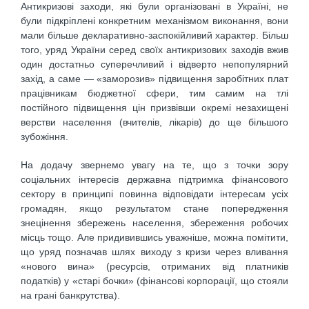
Антикризові заходи, які були організовані в Україні, не
були підкріплені конкретним механізмом виконання, вони
мали більше декларативно-заспокійливий характер. Більш
того, уряд України серед своїх антикризових заходів вжив
один достатньо суперечливий і відверто непопулярний
захід, а саме — «заморозив» підвищення заробітних плат
працівникам бюджетної сфери, тим самим на тлі
постійного підвищення цін призвівши окремі незахищені
верстви населення (вчителів, лікарів) до ще більшого
зубожіння.
На додачу звернемо увагу на те, що з точки зору
соціальних інтересів державна підтримка фінансового
сектору в принципі повинна відповідати інтересам усіх
громадян, якщо результатом стане попередження
знецінення збережень населення, збереження робочих
місць тощо. Але придивившись уважніше, можна помітити,
що уряд позначав шлях виходу з кризи через вливання
«нового вина» (ресурсів, отриманих від платників
податків) у «старі бочки» (фінансові корпорації, що стояли
на грані банкрутства).