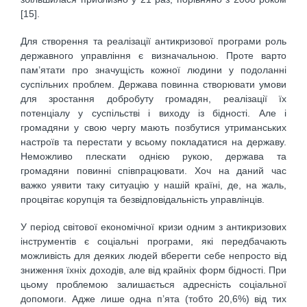
[15].
Для створення та реалізації антикризової програми роль
державного управління є визначальною. Проте варто
пам’ятати про значущість кожної людини у подоланні
суспільних проблем. Держава повинна створювати умови
для зростання добробуту громадян, реалізації їх
потенціалу у суспільстві і виходу із бідності. Але і
громадяни у свою чергу мають позбутися утриманських
настроїв та перестати у всьому покладатися на державу.
Неможливо плескати однією рукою, держава та
громадяни повинні співпрацювати. Хоч на даний час
важко уявити таку ситуацію у нашій країні, де, на жаль,
процвітає корупція та безвідповідальність управлінців.
У період світової економічної кризи одним з антикризових
інструментів є соціальні програми, які передбачають
можливість для деяких людей вберегти себе непросто від
зниження їхніх доходів, але від крайніх форм бідності. При
цьому проблемою залишається адресність соціальної
допомоги. Адже лише одна п’ята (тобто 20,6%) від тих