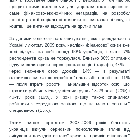
пріоритетними питаннями для держави стає вирішення
саме фінансово-економічних негараздів, на розробку
нової стратегії соціальної політики не вистачає ні часу, ні
коштів, і це питання відходить на другий план.
За даними соціологічного опитування, яке проводилося в
Україні у лютому 2009 року, наслідки фінансової кризи вже
тоді відчули на собі понад 90% українців, і лише 7%
респондентів криза не торкнулася. Близько 80% опитаних
відчули вплив кризи через зростання цін і тарифів, 44% —
через зниження своїх доходів, 14% — в результаті
затримок з виплатою заробітної плати або пенсії і ще 11%
— після втрати роботи. Найбільший відсоток осіб, що
втратили робоче місце, у вікових групах 18-29 років (20%) і
40-49 років (16%). У зоні ризику також опинилися
робітники з середньою освітою, що не мають освітньої
спеціальності (15%).
Таким чином, протягом 2008-2009 років більшість
українців відчули серйозний психологічний вплив від
очікування наслідків світової кризи та проявів фінансової