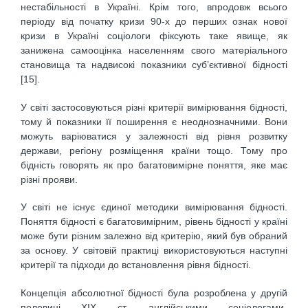
нестабільності в Україні. Крім того, впродовж всього
періоду від початку кризи 90-х до перших ознак нової
кризи в Україні соціологи фіксують таке явище, як
занижена самооцінка населенням свого матеріального
становища та надвисокі показники суб’єктивної бідності
[15].
У світі застосовуються різні критерії вимірювання бідності,
тому й показники її поширення є неоднозначними. Вони
можуть варіюватися у залежності від рівня розвитку
держави, регіону розміщення країни тощо. Тому про
бідність говорять як про багатовимірне поняття, яке має
різні прояви.
У світі не існує єдиної методики вимірювання бідності.
Поняття бідності є багатовимірним, рівень бідності у країні
може бути різним залежно від критерію, який був обраний
за основу. У світовій практиці використовуються наступні
критерії та підходи до встановлення рівня бідності.
Концепція абсолютної бідності була розроблена у другій
половині XIX ст. англійськими соціологами-