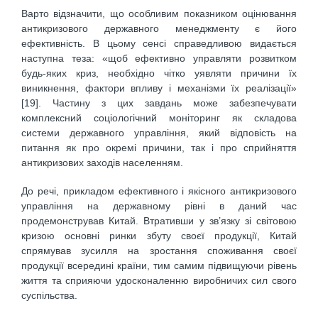
Варто відзначити, що особливим показником оцінювання
антикризового державного менеджменту є його
ефективність. В цьому сенсі справедливою видається
наступна теза: «щоб ефективно управляти розвитком
будь-яких криз, необхідно чітко уявляти причини їх
виникнення, фактори впливу і механізми їх реалізації»
[19]. Частину з цих завдань може забезпечувати
комплексний соціологічний моніторинг як складова
системи державного управління, який відповість на
питання як про окремі причини, так і про сприйняття
антикризових заходів населенням.
До речі, прикладом ефективного і якісного антикризового
управління на державному рівні в даний час
продемонстрував Китай. Втративши у зв’язку зі світовою
кризою основні ринки збуту своєї продукції, Китай
спрямував зусилля на зростання споживання своєї
продукції всередині країни, тим самим підвищуючи рівень
життя та сприяючи удосконаленню виробничих сил свого
суспільства.