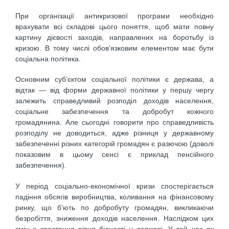
При організації антикризової програми необхідно
врахувати всі складові цього поняття, щоб мати повну
картину дієвості заходів, направлених на боротьбу із
кризою. В тому числі обов’язковим елементом має бути
соціальна політика.
Основним суб’єктом соціальної політики є держава, а
відтак — від форми державної політики у першу чергу
залежить справедливий розподіл доходів населення,
соціальне забезпечення та добробут кожного
громадянина. Але сьогодні говорити про справедливість
розподілу не доводиться, адже різниця у державному
забезпеченні різних категорій громадян є разючою (доволі
показовим в цьому сенсі є приклад пенсійного
забезпечення).
У період соціально-економічної кризи спостерігається
падіння обсягів виробництва, коливання на фінансовому
ринку, що б’ють по добробуту громадян, викликаючи
безробіття, зниження доходів населення. Наслідком цих
змін є зростання рівня бідності у державі. У той час як