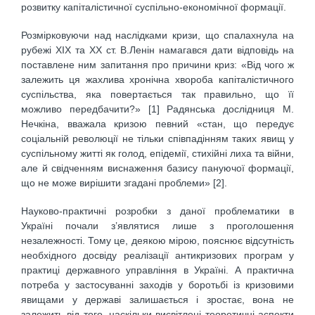
розвитку капіталістичної суспільно-економічної формації.
Розмірковуючи над наслідками кризи, що спалахнула на
рубежі XIX та XX ст. В.Ленін намагався дати відповідь на
поставлене ним запитання про причини криз: «Від чого ж
залежить ця жахлива хронічна хвороба капіталістичного
суспільства, яка повертається так правильно, що її
можливо передбачити?» [1] Радянська дослідниця М.
Нечкіна, вважала кризою певний «стан, що передує
соціальній революції не тільки співпадінням таких явищ у
суспільному житті як голод, епідемії, стихійні лиха та війни,
але й свідченням виснаження базису пануючої формації,
що не може вирішити згадані проблеми» [2].
Науково-практичні розробки з даної проблематики в
Україні почали з’являтися лише з проголошення
незалежності. Тому це, деякою мірою, пояснює відсутність
необхідного досвіду реалізації антикризових програм у
практиці державного управління в Україні. А практична
потреба у застосуванні заходів у боротьбі із кризовими
явищами у державі залишається і зростає, вона не
залежить від того, наскільки висвітлені теоретичні аспекти