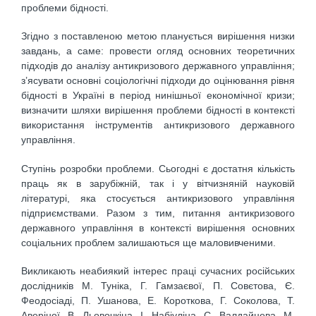
проблеми бідності.
Згідно з поставленою метою планується вирішення низки
завдань, а саме: провести огляд основних теоретичних
підходів до аналізу антикризового державного управління;
з’ясувати основні соціологічні підходи до оцінювання рівня
бідності в Україні в період нинішньої економічної кризи;
визначити шляхи вирішення проблеми бідності в контексті
використання інструментів антикризового державного
управління.
Ступінь розробки проблеми. Сьогодні є достатня кількість
праць як в зарубіжній, так і у вітчизняній науковій
літературі, яка стосується антикризового управління
підприємствами. Разом з тим, питання антикризового
державного управління в контексті вирішення основних
соціальних проблем залишаються ще маловивченими.
Викликають неабиякий інтерес праці сучасних російських
дослідників М. Туніка, Г. Гамзаєвої, П. Совєтова, Є.
Феодосіаді, П. Ушанова, Е. Короткова, Г. Соколова, Т.
Аверіної, В. Льовочкіна, І. Набіуліна, С. Валдайцева, М.