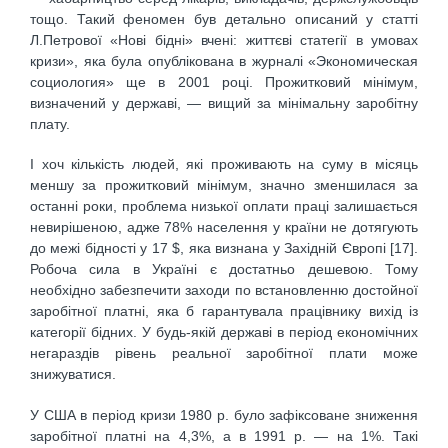
тощо. Такий феномен був детально описаний у статті
Л.Петрової «Нові бідні» вчені: життєві статегії в умовах
кризи», яка була опублікована в журналі «Экономическая
социология» ще в 2001 році. Прожитковий мінімум,
визначений у державі, — вищий за мінімальну заробітну
плату.
І хоч кількість людей, які проживають на суму в місяць
меншу за прожитковий мінімум, значно зменшилася за
останні роки, проблема низької оплати праці залишається
невирішеною, адже 78% населення у країни не дотягують
до межі бідності у 17 $, яка визнана у Західній Європі [17].
Робоча сила в Україні є достатньо дешевою. Тому
необхідно забезпечити заходи по встановленню достойної
заробітної платні, яка б гарантувала працівнику вихід із
категорії бідних. У будь-якій державі в період економічних
негараздів рівень реальної заробітної плати може
знижуватися.
У США в період кризи 1980 р. було зафіксоване зниження
заробітної платні на 4,3%, а в 1991 р. — на 1%. Такі