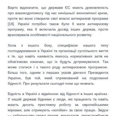
Варто відзначити, що держави ЄС мають домовленість
про взаємодопомогу під час нинішньої економічної кризи,
проте всі вони створили свої власні антикризові програми
[18]. Україні потрібно також було б мати антикризову
програму, яка б включала досвід інших держав, проте
враховувала особливості національного розвитку.
Хоча з іншого боку, специфікою нашого типу
господарювання в Україні та організації суспільного життя
є те, що навіть наявність якихось нормативних актів не
обов’язково означає, що їх будуть дотримуватися. Так
може статися і з такого роду антикризовою програмою.
Більш того, одним з перших указів діючого Президента
України, був той, який спрямований на подолання
бідності. Про результати сьогодні поки що мовчать.
Бідність в Україні є відмінною від бідності в інших країнах.
У нашій державі бідними є люди, які працюють та навіть
мають досить престижну роботу за європейськими
мірками, але отримують «копійки» за свою працю. Звідси
— хабарництво серед лікарів, викладачів, держслужбовців