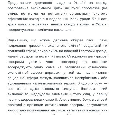
Представники державної влади в Україні на період
розгортання економічної кризи не були спроможні (не
вміли, не могли чи не хотіли) організувати систему
ефективних заходів з її подолання. Коли уряди більшості
країн шукали ефективні шляхи виходу з кризи, в Україні
продовжувалася політична вакханалія.
Відзначимо, що кожна держава обирає свої шляхи
подолання кризових явищ в економічній, соціальній чи
політичній сфері, спираючись на власний і світовий досвід,
наявні ресурси та політичну волю. Створюючи антикризові
програми досить часто посадовці та експерти
зосереджують увагу саме на регулюванні фінансово-
економічної сфери держави, у той же час питання
соціальної сфери можуть залишитися невирішеними або
відкладеними на невизначений термін. З одного боку —
все вірно, адже економіка виступає базисом, який
визначає всі надбудовні елементи і тому слід, у першу
чергу, оздоровлювати саме її. Але, з іншого боку, в світовій
практиці є приклади антикризових програм, результатом
яких стало пом’якшення не лише негативних економічних