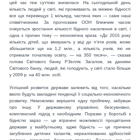
цей час теж суттєво знизилася. На сьогоднішній день
кількість людей у світі, які проживають за межею бідності
все ще перевищує 1 мільярд, частина яких — саме наші
співвітчизники. За прогнозами ООН ближчим часом
очікується зростання кількості бідного населення в світі, і
одна з причин тому — економічна криза. «До 2015 року
кількість дітей, що вмирають у віці до п’яти років, може
збільшитися ще на 1,2 млн., а кількість учнів, які не
отримали початкову освіту, — на 350 тисяч», — сказав
голова Світового банку Р.Зеллік. Загалом, за даними
Світового банку, людей, які голодують, у світі стало більше
у 2009 р. на 40 млн. осіб.
Успішний розвиток держави залежить від того, наскільки
вміло будуть закладені тенденції її соціально-економічного
розвитку. Неможливо вирішити одну проблему, забувши
про іншу. У державному управлінні, безсумнівно,
комплексний підхід є необхідним. Поразки у боротьбі з
бідністю зараз — це втрачені можливості процвітання
держави у майбутньому, адже бідність — це причина
загублених дитячих талантів, нереалізованих здібностей
людини, відсутність бажання творити. Людина, яка не