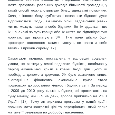
може врахувати реальних доходів більшості громадян, у
такий спосіб можна отримати більш адекватні показники.
Хоча, з іншого боку, суб’єктивні показники бідності дуже
відрізняються. Люди, які мають більш задовільний рівень
життя, можуть назвати себе бідними, бо їм здається, що
їхні знайомі живуть краще або їх життя не відповідає тим
нормам, що пропагують ЗМІ. Тим паче дійсно бідні
прошарки населення такими можуть не назвати себе
такими з причин сорому [17].
Самотужки людина, поставлена у відповідні соціальні
умови, не завжди у змозі подолати бідність, особливо у
період економічної кризи в країні. Іноді для цього їй
необхідна допомога держави. Як було зазначено вище,
сьогоднішня фінансово- економічна криза стала
поштовхом до зростання кількості бідних у світі. За період
з 2009 до 2010 року кількість бідних, які проживають на
суму меншу, ніж 5 $ на день, зросла приблизно на 2% в
Україні [17]. Тому антикризова програма у нашій країні
повинна мати конкретні цілі та передбачити, який вплив
матиме її реалізація на добробут населення.