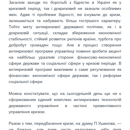
Загалом заходи по боротьбі з бідністю в Україні як у
кризовий період, так і докризовий не зазнали особливих
змін. Адже ті проблеми бідності, які існували до кризи,
залишаються та набувають більш гострішого характеру.
Тобто мету антикризової державної політики, як і в
докризовій ситуації, складає збереження економічної
стабільності, стійкий розвиток регіонів країни, турбота про
добробут громадян тощо. Але в процесі створення
антикризової програми управлінці повинні зробити акцент
на найбільш уразливі сторони фінансово-економічної
сфери держави та соціальної сфери у кризові періоди. В
антикризовій програмі важливим є саме регулювання як
фінансово- економічної сфери держави, так і реформи
соціальної сфери.
Можна констатувати, що на сьогоднішній день ще не є
сформованим єдиний комплекс антикризових технологій
державного управління в частині превентивного
управління кризою.
Разом з тим, передбачення кризи, на думку П.Ушанова, —
це бажана, але дуже часто недосяжна, ніби лінія