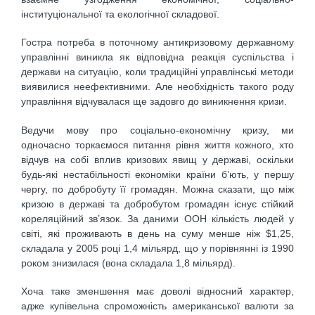
інституціональної та екологічної складової.
Гостра потреба в поточному антикризовому державному
управлінні виникла як відповідна реакція суспільства і
держави на ситуацію, коли традиційні управлінські методи
виявилися неефективними. Але необхідність такого роду
управління відчувалася ще задовго до виникнення кризи.
Ведучи мову про соціально-економічну кризу, ми
одночасно торкаємося питання рівня життя кожного, хто
відчув на собі вплив кризових явищ у державі, оскільки
будь-які нестабільності економіки країни б’ють, у першу
чергу, по добробуту її громадян. Можна сказати, що між
кризою в державі та добробутом громадян існує стійкий
кореляційний зв’язок. За даними ООН кількість людей у
світі, які проживають в день на суму менше ніж $1,25,
складала у 2005 році 1,4 мільярд, що у порівнянні із 1990
роком знизилася (вона складала 1,8 мільярд).
Хоча таке зменшення має доволі відносний характер,
адже купівельна спроможність американської валюти за