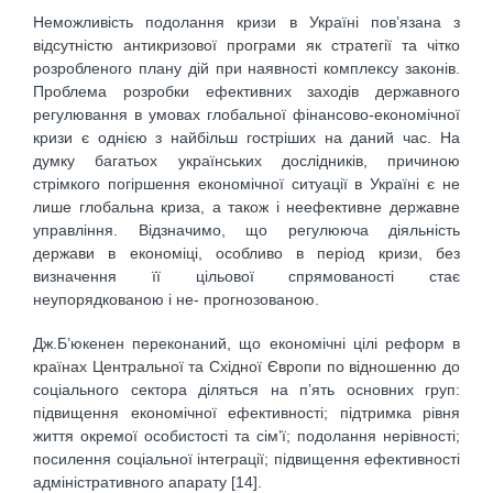
Неможливість подолання кризи в Україні пов’язана з
відсутністю антикризової програми як стратегії та чітко
розробленого плану дій при наявності комплексу законів.
Проблема розробки ефективних заходів державного
регулювання в умовах глобальної фінансово-економічної
кризи є однією з найбільш гостріших на даний час. На
думку багатьох українських дослідників, причиною
стрімкого погіршення економічної ситуації в Україні є не
лише глобальна криза, а також і неефективне державне
управління. Відзначимо, що регулююча діяльність
держави в економіці, особливо в період кризи, без
визначення її цільової спрямованості стає
неупорядкованою і не- прогнозованою.
Дж.Б’юкенен переконаний, що економічні цілі реформ в
країнах Центральної та Східної Європи по відношенню до
соціального сектора діляться на п’ять основних груп:
підвищення економічної ефективності; підтримка рівня
життя окремої особистості та сім’ї; подолання нерівності;
посилення соціальної інтеграції; підвищення ефективності
адміністративного апарату [14].