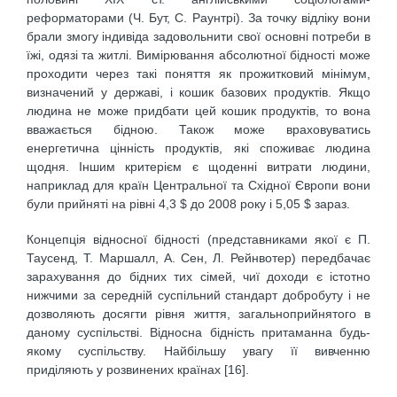
реформаторами (Ч. Бут, С. Раунтрі). За точку відліку вони
брали змогу індивіда задовольнити свої основні потреби в
їжі, одязі та житлі. Вимірювання абсолютної бідності може
проходити через такі поняття як прожитковий мінімум,
визначений у державі, і кошик базових продуктів. Якщо
людина не може придбати цей кошик продуктів, то вона
вважається бідною. Також може враховуватись
енергетична цінність продуктів, які споживає людина
щодня. Іншим критерієм є щоденні витрати людини,
наприклад для країн Центральної та Східної Європи вони
були прийняті на рівні 4,3 $ до 2008 року і 5,05 $ зараз.
Концепція відносної бідності (представниками якої є П.
Таусенд, Т. Маршалл, А. Сен, Л. Рейнвотер) передбачає
зарахування до бідних тих сімей, чиї доходи є істотно
нижчими за середній суспільний стандарт добробуту і не
дозволяють досягти рівня життя, загальноприйнятого в
даному суспільстві. Відносна бідність притаманна будь-
якому суспільству. Найбільшу увагу її вивченню
приділяють у розвинених країнах [16].