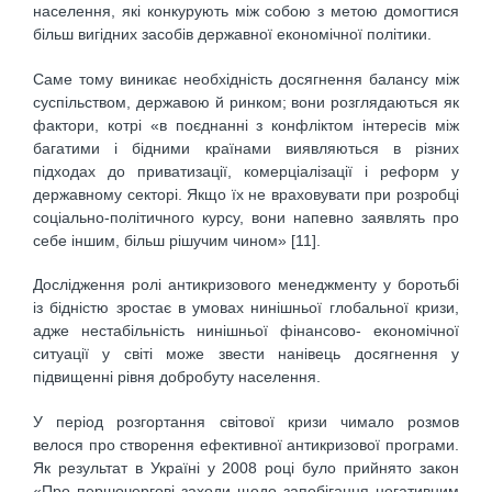
населення, які конкурують між собою з метою домогтися
більш вигідних засобів державної економічної політики.
Саме тому виникає необхідність досягнення балансу між
суспільством, державою й ринком; вони розглядаються як
фактори, котрі «в поєднанні з конфліктом інтересів між
багатими і бідними країнами виявляються в різних
підходах до приватизації, комерціалізації і реформ у
державному секторі. Якщо їх не враховувати при розробці
соціально-політичного курсу, вони напевно заявлять про
себе іншим, більш рішучим чином» [11].
Дослідження ролі антикризового менеджменту у боротьбі
із бідністю зростає в умовах нинішньої глобальної кризи,
адже нестабільність нинішньої фінансово- економічної
ситуації у світі може звести нанівець досягнення у
підвищенні рівня добробуту населення.
У період розгортання світової кризи чимало розмов
велося про створення ефективної антикризової програми.
Як результат в Україні у 2008 році було прийнято закон
«Про першочергові заходи щодо запобігання негативним