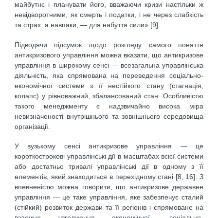
майбутнє і планувати його, вважаючи кризи настільки ж
невідворотними, як смерть і податки, і не через слабкість
та страх, а навпаки, — для набуття сили» [9].
Підводячи підсумок щодо розгляду самого поняття
антикризового управління можна вказати, що антикризове
управління в широкому сенсі — всезагальна управлінська
діяльність, яка спрямована на переведення соціально-
економічної системи з її нестійкого стану (стагнація,
колапс) у рівноважний, збалансований стан. Особливістю
такого менеджменту є надзвичайно висока міра
невизначеності внутрішнього та зовнішнього середовища
організації.
У вузькому сенсі антикризове управління — це
короткострокові управлінські дії в масштабах всієї системи
або достатньо тривалі управлінські дії в одному з її
елементів, який знаходиться в перехідному стані [8, 16]. З
впевненістю можна говорити, що антикризове державне
управління — це таке управління, яке забезпечує сталий
(стійкий) розвиток держави та її регіонів і спрямоване на
взаємне узгодження економічної, соціально-