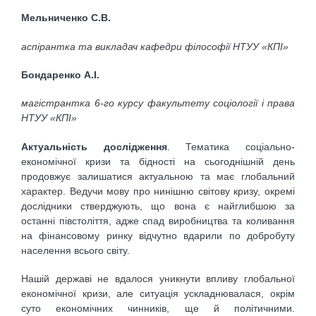
Мельниченко С.В.
аспірантка та викладач кафедри філософії НТУУ «КПІ»
Бондаренко А.І.
магістрантка 6-го курсу факультету соціології і права
НТУУ «КПІ»
Актуальність дослідження
. Тематика соціально-
економічної кризи та бідності на сьогоднішній день
продовжує залишатися актуальною та має глобальний
характер. Ведучи мову про нинішню світову кризу, окремі
дослідники стверджують, що вона є найглибшою за
останні півстоліття, адже спад виробництва та коливання
на фінансовому ринку відчутно вдарили по добробуту
населення всього світу.
Нашій державі не вдалося уникнути впливу глобальної
економічної кризи, але ситуація ускладнювалася, окрім
суто економічних чинників, ще й політичними.