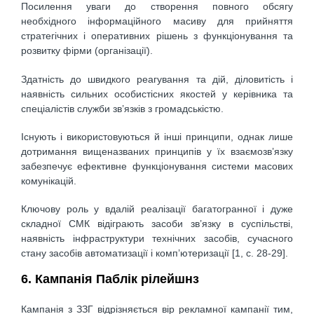
Посилення уваги до створення повного обсягу
необхідного інформаційного масиву для прийняття
стратегічних і оперативних рішень з функціонування та
розвитку фірми (організації).
Здатність до швидкого реагування та дій, діловитість і
наявність сильних особистісних якостей у керівника та
спеціалістів служби зв’язків з громадськістю.
Існують і використовуються й інші принципи, однак лише
дотримання вищеназваних принципів у їх взаємозв’язку
забезпечує ефективне функціонування системи масових
комунікацій.
Ключову роль у вдалій реалізації багатогранної і дуже
складної СМК відіграють засоби зв’язку в суспільстві,
наявність інфраструктури технічних засобів, сучасного
стану засобів автоматизації і комп’ютеризації [1, c. 28-29].
6. Кампанія Паблік рілейшнз
Кампанія з ЗЗГ відрізняється вір рекламної кампанії тим,