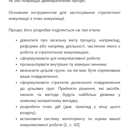
та ЗМІ покращує демократичний процес.
Основним інструментом для застосування стратегічної
комунікації є план комунікації.
Процес його розробки поділяється на такі етапи:
дізнатися про загальну мету процесу, наприклад,
реформи або напряму діяльності, частиною якого є
робота зі стратегічною комунікацією;
сформулювати цілі комунікативної роботи;
проаналізувати внутрішні та зовнішні чинники;
визначити цільові групи, на які має бути спрямоване
ваше повідомлення;
сформулювати стратегію донесення повідомлення
до цільових груп. Прийняти рішення, які засоби,
канали та методи будуть найбільш дієвими у
кожному конкретному випадку;
розробити план дій (див. приклад у кінці цього
розділу);
встановити систему моніторингу та оцінки вашої
комунікативної роботи [1, c. 42].