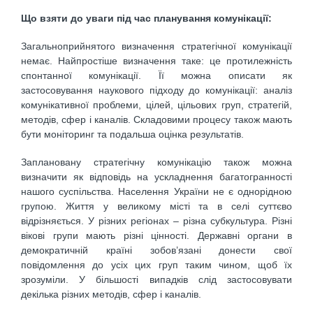
Що взяти до уваги під час планування комунікації:
Загальноприйнятого визначення стратегічної комунікації
немає. Найпростіше визначення таке: це протилежність
спонтанної комунікації. Її можна описати як
застосовування наукового підходу до комунікації: аналіз
комунікативної проблеми, цілей, цільових груп, стратегій,
методів, сфер і каналів. Складовими процесу також мають
бути моніторинг та подальша оцінка результатів.
Заплановану стратегічну комунікацію також можна
визначити як відповідь на ускладнення багатогранності
нашого суспільства. Населення України не є однорідною
групою. Життя у великому місті та в селі суттєво
відрізняється. У різних регіонах – різна субкультура. Різні
вікові групи мають різні цінності. Державні органи в
демократичній країні зобов’язані донести свої
повідомлення до усіх цих груп таким чином, щоб їх
зрозуміли. У більшості випадків слід застосовувати
декілька різних методів, сфер і каналів.