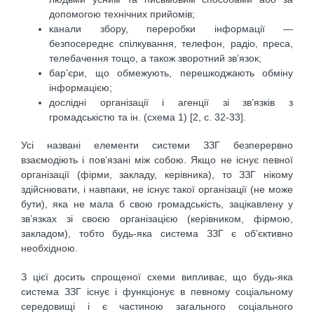
допомогою технічних прийомів;
канали збору, переробки інформації —
безпосереднє спілкування, телефон, радіо, преса,
телебачення тощо, а також зворот­ний зв’язок;
бар’єри, що обмежують, перешкоджають обміну
інформацією;
дослідні організації і агенції зі зв’язків з
громадськістю та ін. (схема 1) [2, c. 32-33].
Усі названі елементи системи ЗЗГ безперервно
взаємодіють і пов’язані між собою. Якщо не існує певної
організації (фірми, закладу, керівника), то ЗЗГ нікому
здійснювати, і навпаки, не існує такої організації (не може
бути), яка не мала б свою громадськість, зацікавлену у
зв’язках зі своєю організацією (керівником, фірмою,
закладом), тобто будь-яка система ЗЗГ є об’єктивно
необхідною.
З цієї досить спрощеної схеми випливає, що будь-яка
система ЗЗГ існує і функціонує в певному соціальному
середовищі і є час­тиною загального соціального