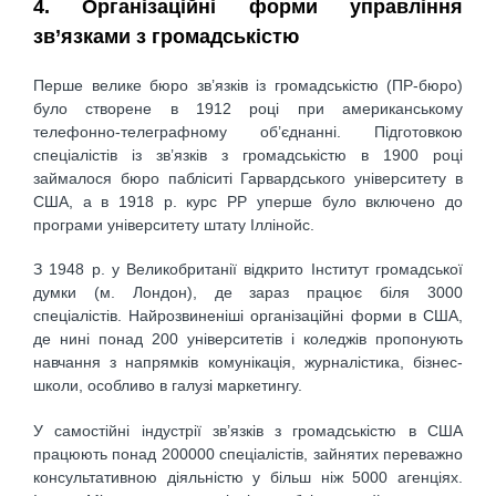
4. Організаційні форми управління
зв’язками з громадськістю
Перше велике бюро зв’язків із громадськістю (ПР-бюро)
було створене в 1912 році при американському
телефонно-телеграфному об’єднанні. Підготовкою
спеціалістів із зв’язків з громадськістю в 1900 році
займалося бюро пабліситі Гарвардського університету в
США, а в 1918 р. курс РР уперше було включено до
програми університету штату Іллінойс.
З 1948 р. у Великобританії відкрито Інститут громадської
думки (м. Лондон), де зараз працює біля 3000
спеціалістів. Найрозвиненіші організаційні форми в США,
де нині понад 200 університетів і коледжів пропонують
навчання з напрямків комунікація, журналістика, бізнес-
школи, особливо в галузі маркетингу.
У самостійні індустрії зв’язків з громадськістю в США
працюють понад 200000 спеціалістів, зайнятих переважно
консультативною діяльністю у більш ніж 5000 агенціях.