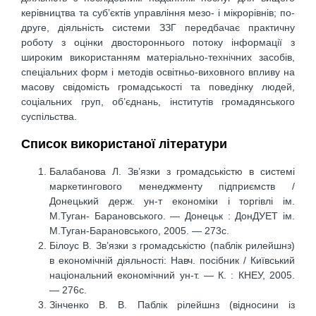
керівництва та суб’єктів управління мезо- і мікрорівнів; по-
друге, діяльність системи ЗЗГ передбачає практичну
роботу з оцінки двостороннього потоку інформації з
широким використанням матеріально-технічних засобів,
спеціальних форм і методів освітньо-виховного впливу на
масову свідомість громадськості та поведінку людей,
соціальних груп, об’єднань, інститутів громадянського
суспільства.
Список використаної літератури
Балабанова Л. Зв’язки з громадськістю в системі
маркетингового менеджменту підприємств /
Донецький держ. ун-т економіки і торгівлі ім.
М.Туган- Барановського. — Донецьк : ДонДУЕТ ім.
М.Туган-Барановського, 2005. — 273с.
Білоус В. Зв’язки з громадськістю (паблік рилейшнз)
в економічній діяльності: Навч. посібник / Київський
національний економічний ун-т. — К. : КНЕУ, 2005.
— 276с.
Зінченко В. В. Паблік рілейшнз (відносини із