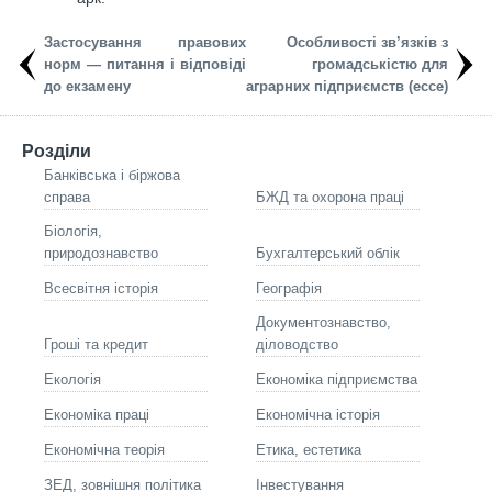
Застосування правових
Особливості зв’язків з
норм — питання і відповіді
громадськістю для
до екзамену
аграрних підприємств (ессе)
Розділи
Банківська і біржова
справа
БЖД та охорона праці
Біологія,
природознавство
Бухгалтерський облік
Всесвітня історія
Географія
Документознавство,
Гроші та кредит
діловодство
Екологія
Економіка підприємства
Економіка праці
Економічна історія
Економічна теорія
Етика, естетика
ЗЕД, зовнішня політика
Інвестування