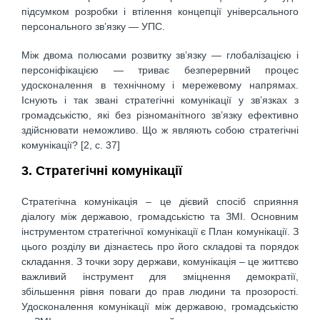
підсумком розробки і втілення концепції універсального
персонального зв’язку — УПС.
Між двома полюсами розвитку зв’язку — глобалізацією і
персоніфікацією — триває безперервний процес
удосконалення в технічному і мережевому напрямах.
Існують і так звані стратегічні комунікації у зв’язках з
громадськістю, які без різноманітного зв’язку ефективно
здійснювати неможливо. Що ж являють собою стратегічні
комунікації? [2, c. 37]
3. Стратегічні комунікації
Стратегічна комунікація – це дієвий спосіб сприяння
діалогу між державою, громадськістю та ЗМІ. Основним
інструментом стратегічної комунікації є План комунікації. З
цього розділу ви дізнаєтесь про його складові та порядок
складання. З точки зору держави, комунікація – це життєво
важливий інструмент для зміцнення демократії,
збільшення рівня поваги до прав людини та прозорості.
Удосконалення комунікації між державою, громадськістю