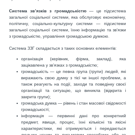
Система зв’язків з громадськістю
— це підсистема
загальної соціальної системи, яка обслуговує економічну,
політичну, соціально-культурну системи — підсистеми
загальної соціальної системи, їхню інформацію та зв’язки
з громадськістю, управління громадською думкою.
Система ЗЗГ складається з таких основних елементів:
організація (керівник, фірма, заклад), яка
зацікавлена у зв’язках з громадськістю;
громадськість — це певна група (групи) людей, які
виражають свою думку з тієї чи іншої проблеми, а
також реагують на події, заходи та поведінку своєї
організації та ситуацію, що виник­ла (відкрита і
закрита групи);
громадська думка — рівень і стан масової свідомості
громадськості;
інформація — первинні дані про конкретний
предмет, явище, процес, їхні кількісні та якісні
характеристики, які отримуються і передаються
людьми усним та письмовим способами або за