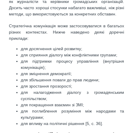
як журналісти та керівники громадських організацій.
Досить часто хороші стосунки набагато важливіші, ніж різні
методи, що використовуються за конкретних обставин.
Стратегічна комунікація може застосовуватися в багатьох
різних контекстах. Нижче наведено деякі доречні
приклади:
для досягнення цілей розвитку;
для сприяння діалогу між конфліктними групами;
для підтримки процесу управління (внутрішня
комунікація);
для зміцнення демократії;
для збільшення поваги до прав людини;
для зростання прозорості;
для налагодження діалогу з громадянським
суспільством;
для покращення взаємин зі ЗМІ;
для поглиблення розуміння між народами та
культурами;
для впливу на політичні рішення [5, c. 36].