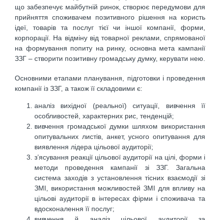
що забезпечує майбутній ринок, створює передумови для
прийняття споживачем позитивного рішення на користь
ідеї, товарів та послуг тієї чи іншої компанії, форми,
корпорації. На відміну від товарної реклами, спрямованої
на формування попиту на ринку, основна мета кампанії
ЗЗГ – створити позитивну громадську думку, керувати нею.
Основними етапами планування, підготовки і проведення
компанії із ЗЗГ, а також її складовими є:
аналіз вихідної (реальної) ситуації, вивчення її
особливостей, характерних рис, тенденцій;
вивчення громадської думки шляхом використання
опитувальних листів, анкет, усного опитування для
виявлення лідера цільової аудиторії;
з’ясування реакції цільової аудиторії на цілі, форми і
методи проведення кампанії зі ЗЗГ. Загальна
система заходів з установлення тісних взаємодії зі
ЗМІ, використання можливостей ЗМІ для впливу на
цільові аудиторії в інтересах фірми і споживача та
вдосконалення її послуг;
вивчення й аналіз цільової аудиторії за