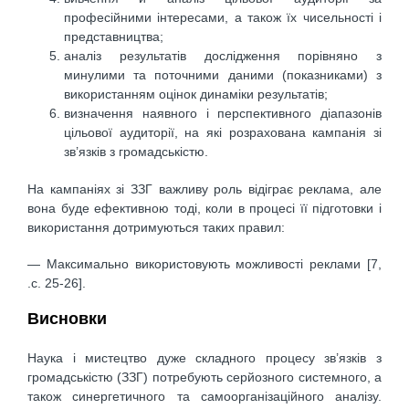
професійними інтересами, а також їх чисельності і
представництва;
аналіз результатів дослідження порівняно з
минулими та поточними даними (показниками) з
використанням оцінок динаміки результатів;
визначення наявного і перспективного діапазонів
цільової аудиторії, на які розрахована кампанія зі
зв’язків з громадськістю.
На кампаніях зі ЗЗГ важливу роль відіграє реклама, але
вона буде ефективною тоді, коли в процесі її підготовки і
використання дотримуються таких правил:
— Максимально використовують можливості реклами [7,
.c. 25-26].
Висновки
Наука і мистецтво дуже складного процесу зв’язків з
громадськістю (ЗЗГ) потребують серйозного системного, а
також синергетичного та самоорганізаційного аналізу.