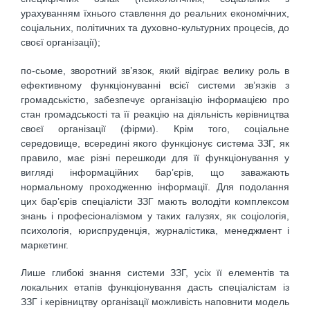
урахуванням їхнього ставлення до реаль­них економічних,
соціальних, політичних та духовно-культурних процесів, до
своєї організації);
по-сьоме, зворотний зв’язок, який відіграє велику роль в
ефективному функціонуванні всієї системи зв’язків з
громадськістю, забезпечує організацію інформацією про
стан громадськості та її реакцію на діяльність керівництва
своєї організації (фірми). Крім того, соціальне
середовище, всередині якого функціонує система ЗЗГ, як
правило, має різні перешкоди для її функціонування у
вигляді інформаційних бар’єрів, що заважають
нормальному проходженню інформації. Для подолання
цих бар’єрів спеціалісти ЗЗГ мають володіти комплексом
знань і професіоналізмом у таких галузях, як соціологія,
психологія, юриспруденція, журналістика, менеджмент і
маркетинг.
Лише глибокі знання системи ЗЗГ, усіх її елементів та
локальних етапів функціонування дасть спеціалістам із
ЗЗГ і керівництву організації можливість наповнити модель