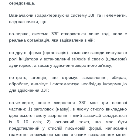
середовища.
Визначаючи і характеризуючи систему ЗЗГ та її елементи,
слід зазначити, що:
по-перше, система ЗЗГ створюється лише тоді, коли є
реальна організація, яка зацікавлена в ній;
по-друге, фірма (організація)- замовник завжди виступає в
ролі ініціатора у встановленні зв’язків зі своєю (цільовою)
аудиторією, а також у здійсненні зворотного зв’язку;
по-третє, агенція, що отримує замовлення, збирає,
обробляє, аналізує і систематизує необхідну інформацію
для здійснення ЗЗГ;
по-четверте, кожне звернення ЗЗГ має три основні
частини: 1) заголовок (назву), в якому стисло викладено
ідею всього тексту звернення і який зазвичай складається
із 6—10 слів; 2) основний текст, що має бути
представлений у стислій письмовій формі, написаний
грамотно, зрозумілою мовою, з чітким визначен­ням мети,