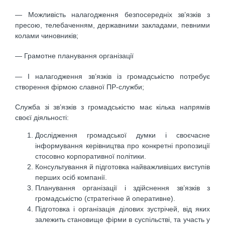
— Можливість налагодження безпосередніх зв’язків з
пресою, телебаченням, державними закладами, певними
колами чиновників;
— Грамотне планування організації
— І налагодження зв’язків із громадськістю потребує
створення фірмою славної ПР-служби;
Служба зі зв’язків з громадськістю має кілька напрямів
своєї діяльності:
Дослідження громадської думки і своєчасне
інформування керівництва про конкретні пропозиції
стосовно корпоративної політики.
Консультування й підготовка найважливіших виступів
перших осіб компанії.
Планування організації і здійснення зв’язків з
громадськістю (стратегічне й оперативне).
Підготовка і організація ділових зустрічей, від яких
залежить становище фірми в суспільстві, та участь у