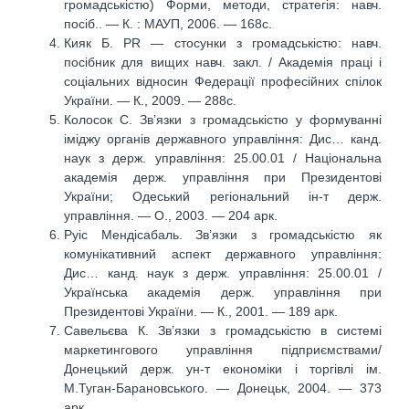
громадськістю) Форми, методи, стратегія: навч.
посіб.. — К. : МАУП, 2006. — 168с.
Кияк Б. PR — стосунки з громадськістю: навч.
посібник для вищих навч. закл. / Академія праці і
соціальних відносин Федерації професійних спілок
України. — К., 2009. — 288с.
Колосок С. Зв’язки з громадськістю у формуванні
іміджу органів державного управління: Дис… канд.
наук з держ. управління: 25.00.01 / Національна
академія держ. управління при Президентові
України; Одеський регіональний ін-т держ.
управління. — О., 2003. — 204 арк.
Руіс Мендісабаль. Зв’язки з громадськістю як
комунікативний аспект державного управління:
Дис… канд. наук з держ. управління: 25.00.01 /
Українська академія держ. управління при
Президентові України. — К., 2001. — 189 арк.
Савельєва К. Зв’язки з громадськістю в системі
маркетингового управління підприємствами/
Донецький держ. ун-т економіки і торгівлі ім.
М.Туган-Барановського. — Донецьк, 2004. — 373
арк.