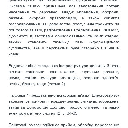
функціонують як виробничо-господарський комплекс.
Система зв’язку призначена для задоволення потреб
населення та державної влади: управління, оборони,
безпеки, охорони правопорядку, а також суб’єктів
господарювання за допомогою послуг електронного та
поштового зв’язку, радіомовлення і телебачення. Зв’язок у
сукупності із засобами обчислювальної та комп’ютерної
техніки становить технічну базу інформаційного
суспільства, яке у перспективі буде створено і в нашій
країні.
Водночас він є складовою інфраструктури держави й несе
велике соціальне навантаження, сприяючи розвитку
науки, техніки, культури, мистецтва, охорони здоров’я,
освіти, бізнесу тощо (схема 2).
На схемі 7 представлено всі форми зв’язку. Електрозв’язок
забезпечує прийом і передачу знаків, сигналів, зображень,
звуків за допомогою дротової, радіо-, оптичної та інших
електромагнітних систем [2, c. 34-35].
Поштовий зв’язок здійснює прийом, обробку, перевезення