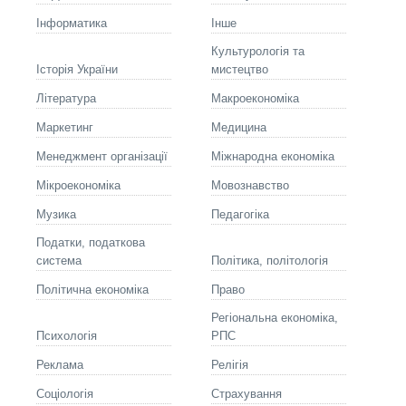
Інформатика
Інше
Культурологія та
Історія України
мистецтво
Літературa
Макроекономіка
Маркетинг
Медицина
Менеджмент організації
Міжнародна економіка
Мікроекономіка
Мовознавство
Музика
Педагогіка
Податки, податкова
система
Політика, політологія
Політична економіка
Право
Регіональна економіка,
Психологія
РПС
Реклама
Релігія
Соціологія
Страхування