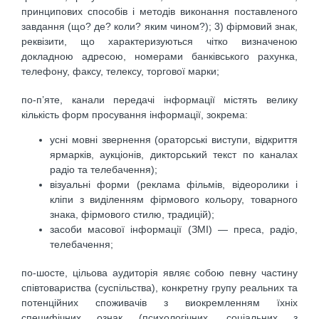
принципових способів і методів виконання поставле­ного
завдання (що? де? коли? яким чином?); 3) фірмовий знак,
реквізити, що характеризуються чітко визначеною
докладною адресою, номерами банківського рахунка,
телефону, факсу, телексу, торгової марки;
по-п’яте, канали передачі інформації містять велику
кількість форм просування інформації, зокрема:
усні мовні звернення (ораторські виступи, відкриття
ярмарків, аукціонів, дикторський текст по каналах
радіо та телебачення);
візуальні форми (реклама фільмів, відеоролики і
кліпи з виділенням фірмового кольору, товарного
знака, фірмового стилю, традицій);
засоби масової інформації (ЗМІ) — преса, радіо,
телебачення;
по-шосте, цільова аудиторія являє собою певну частину
співтовариства (суспільства), конкретну групу реальних та
потенційних споживачів з виокремленням їхніх
специфічних ознак (психологічних, соціальних з