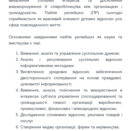
виявлення спільних інтересів та досягнення
взаєморозуміння й співробітництва між організацією і
громадськістю. Паблік рилейшнз (ПР) сьогодні
сприймається як важливий елемент ділових відносин усіх
сфер повсякденного життя.
Основними завданнями паблік рилейшнз як науки та
мистецтва є такі:
Вивчення, аналіз та управління суспільною думкою.
Аналіз і регулювання суспільних відносин
інформативними методами.
Висвітлення урядових відносин, забезпечення
двостороннього спілкування на основі правдивої,
цілковитої інформованості.
Вивчення, аналіз, пояснення та використання в
інтересах суб’єкта управління (господарювання) та
громадськості певної організації виробничих,
промислових, фінансових і міжнародних відносин.
Дослідження споживчих відносин, реклама товарів і
послуг.
Створення іміджу організації, фірми та керівництва.