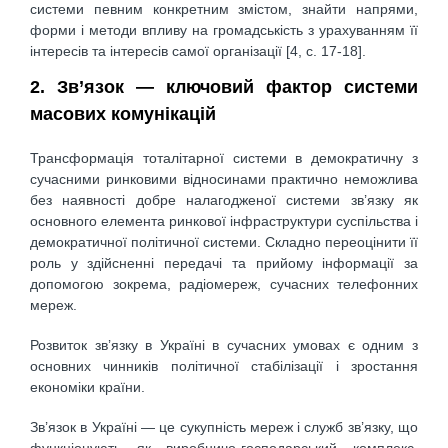
системи певним конкретним змістом, знайти напрями,
форми і методи впливу на громадськість з урахуванням її
інтересів та інтересів самої організації [4, c. 17-18].
2. Зв’язок — ключовий фактор системи
масових комунікацій
Трансформація тоталітарної системи в демократичну з
сучасними ринковими відносинами практично неможлива
без наявності добре налагодженої системи зв’язку як
основного елемента ринкової інфраструктури суспільства і
демократичної політичної системи. Складно переоцінити її
роль у здійсненні передачі та прийому інформації за
допомогою зокрема, радіомереж, сучасних телефонних
мереж.
Розвиток зв’язку в Україні в сучасних умовах є одним з
основних чинників політичної стабілізації і зростання
економіки країни.
Зв’язок в Україні — це сукупність мереж і служб зв’язку, що