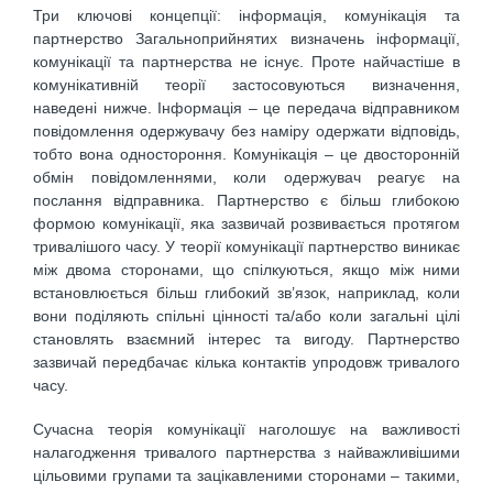
Три ключові концепції: інформація, комунікація та
партнерство Загальноприйнятих визначень інформації,
комунікації та партнерства не існує. Проте найчастіше в
комунікативній теорії застосовуються визначення,
наведені нижче. Інформація – це передача відправником
повідомлення одержувачу без наміру одержати відповідь,
тобто вона одностороння. Комунікація – це двосторонній
обмін повідомленнями, коли одержувач реагує на
послання відправника. Партнерство є більш глибокою
формою комунікації, яка зазвичай розвивається протягом
тривалішого часу. У теорії комунікації партнерство виникає
між двома сторонами, що спілкуються, якщо між ними
встановлюється більш глибокий зв’язок, наприклад, коли
вони поділяють спільні цінності та/або коли загальні цілі
становлять взаємний інтерес та вигоду. Партнерство
зазвичай передбачає кілька контактів упродовж тривалого
часу.
Сучасна теорія комунікації наголошує на важливості
налагодження тривалого партнерства з найважливішими
цільовими групами та зацікавленими сторонами – такими,