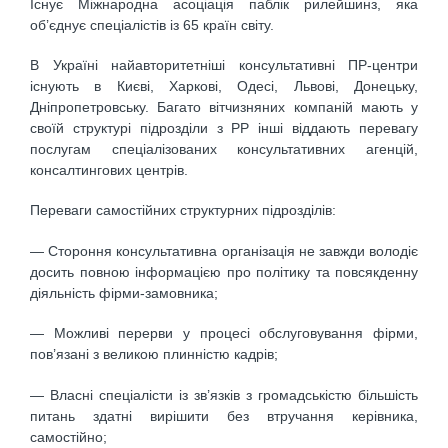
Існує Міжнародна асоціація паблік рилейшинз, яка
об’єднує спеціалістів із 65 країн світу.
В Україні найавторитетніші консультативні ПР-центри
існують в Києві, Харкові, Одесі, Львові, Донецьку,
Дніпропетровську. Багато вітчизняних компаній мають у
своїй структурі підрозділи з РР інші віддають перевагу
послугам спеціалізованих консультативних агенцій,
консалтингових центрів.
Переваги самостійних структурних підрозділів:
— Стороння консультативна організація не завжди володіє
досить повною інформацією про політику та повсякденну
діяльність фірми-замовника;
— Можливі перерви у процесі обслуговування фірми,
пов’язані з великою плинністю кадрів;
— Власні спеціалісти із зв’язків з громадськістю більшість
питань здатні вирішити без втручання керівника,
самостійно;