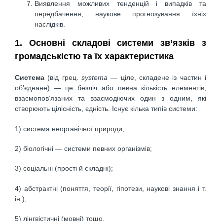
Виявлення можливих тенденцій і випадків та
передбачення, наукове прогнозування їхніх
наслідків.
1. Основні складові системи зв’язків з
громадськістю та їх характеристика
Система
(від грец.
systema
— ціле, складене із частин і
об’єднане) — це безліч або певна кількість елементів,
взаємопов’язаних та взаємодіючих один з одним, які
створюють цілісність, єдність. Існує кілька типів системи:
1) система неорганічної природи;
2) біологічні — системи певних організмів;
3) соціальні (прості й складні);
4) абстрактні (поняття, теорії, гіпотези, наукові знання і т.
ін.);
5) лінгвістичні (мовні) тощо.