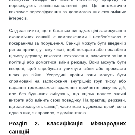
переслідують зовнішньополітичні цілі. Це автоматично
виключає переслідування за допомогою них економічних
інтересів.
Слід зазначити, що в багатьох випадках цілі застосування
економічних санкцій є комплексними і необов’язково є
покаранням за порушення. Санкції можуть бути введені з
різних причин, у тому числі, щоб покарати або послабити
цільову державу, виказати несхвалення, викликати зміни в
політиці або домогтися зміни режиму. Вони можуть бути
введені, щоб спробувати уникнути війни або прокласти
шлях до війни. Усередині країни вони можуть бути
спрямовані на заспокоєння внутрішніх груп тиску або
надання громадськості враження прийняття рішучих дій,
але без будь-яких очікувань, що «ціль» понесе значні
витрати або змінить свою поведінку. На практиці держави,
що застосовують санкції, часто мають декілька цілей, хоча
одна з них, як правило, є домінантною.
Розділ 2. Класифікація міжнародних
санкцій