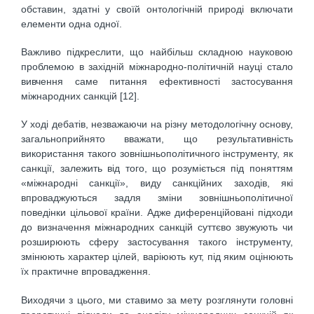
обставин, здатні у своїй онтологічній природі включати
елементи одна одної.
Важливо підкреслити, що найбільш складною науковою
проблемою в західній міжнародно-політичній науці стало
вивчення саме питання ефективності застосування
міжнародних санкцій [12].
У ході дебатів, незважаючи на різну методологічну основу,
загальноприйнято вважати, що результативність
використання такого зовнішньополітичного інструменту, як
санкції, залежить від того, що розуміється під поняттям
«міжнародні санкції», виду санкційних заходів, які
впроваджуються задля зміни зовнішньополітичної
поведінки цільової країни. Адже диференційовані підходи
до визначення міжнародних санкцій суттєво звужують чи
розширюють сферу застосування такого інструменту,
змінюють характер цілей, варіюють кут, під яким оцінюють
їх практичне впровадження.
Виходячи з цього, ми ставимо за мету розглянути головні