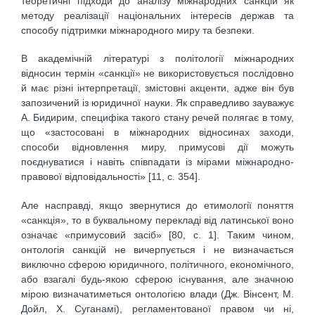
теоретичні підходи до аналізу міжнародних санкцій як
методу реалізації національних інтересів держав та
способу підтримки міжнародного миру та безпеки.
В академічній літературі з політології міжнародних
відносин термін «санкції» не використовується послідовно
й має різні інтерпретації, змістовні акценти, адже він був
запозичений із юридичної науки. Як справедливо зауважує
А. Бидирим, специфіка такого стану речей полягає в тому,
що «застосовані в міжнародних відносинах заходи,
способи відновлення миру, примусові дії можуть
поєднуватися і навіть співпадати із мірами міжнародно-
правової відповідальності» [11, с. 354].
Але насправді, якщо звернутися до етимології поняття
«санкція», то в буквальному перекладі від латинської воно
означає «примусовий засіб» [80, с. 1]. Таким чином,
онтологія санкцій не вичерпується і не визначається
виключно сферою юридичного, політичного, економічного,
або взагалі будь-якою сферою існування, але значною
мірою визначатиметься онтологією влади (Дж. Вінсент, М.
Дойл, Х. Суганамі), регламентованої правом чи ні,