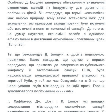
Особливо Д. Болдуін заперечує обмеження у визначенні
економічних санкцій як інструменту для досягнення
політичних цілей. Він стверджує, що термін «економіка»
має широку природу, тому важко встановити межі для
визначення, які примусові заходи повинні бути включені
або виключені з поняття «економічні санкції». До того ж,
на думку науковця, економічні засоби є однаково
ефективними в досягненні економічних і політичних цілей
[13, р. 23].
Те, що рекомендує Д. Болдуін, є досить поширеною
практикою. Варто нагадати, що однією з перших
передумов, що призвела до американсько-кубинського
конфлікту й застосування санкцій США, була
націоналізація американської приватної власності на
території Куби, у той же час безсумнівним є й те, що
нарощування видів міжнародних санкцій проти Гавани
зумовлювалося політичними чинниками.
Г. Хафбауер, Дж. Шотт і К. Елліотт усі випадки
використання міжнародних економічних санкцій
розподіляють на п’ять видів за поставленою метою: 1)