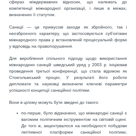
сферах міждержавних відносин, що належать до
компетенції міжнародної організації, і лише в межах,
визначених її статутом.
Санкції — це примусові заходи як збройного, так і
неозброєного характеру, що застосовуються суб’єктами
міжнародного права у встановленій процесуальній формі
у відповідь на правопорушення.
Для вироблення спільного підходу щодо використання
міжнародних санкцій шведський уряд у 2003 р. ініціював
проведення третьої конференції, що стала відомою як
Стокгольмський процес. У результаті його роботи
дипломати та науковці визначили ключові параметри
успішності концепції санкційної політики.
Вони в цілому можуть бути зведені до такого:
по-перше, було відзначено, що міжнародні санкції є
вагомим політичним інструментом на світовій сцені.
До того ж, акцентувалося на необхідності побудови
легітимної платформи санкційної політики,