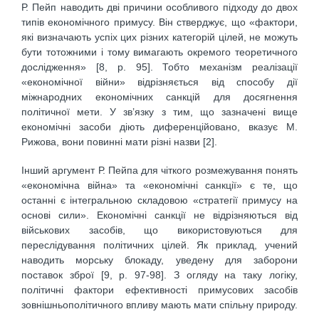
Р. Пейп наводить дві причини особливого підходу до двох
типів економічного примусу. Він стверджує, що «фактори,
які визначають успіх цих різних категорій цілей, не можуть
бути тотожними і тому вимагають окремого теоретичного
дослідження» [8, р. 95]. Тобто механізм реалізації
«економічної війни» відрізняється від способу дії
міжнародних економічних санкцій для досягнення
політичної мети. У зв’язку з тим, що зазначені вище
економічні засоби діють диференційовано, вказує М.
Рижова, вони повинні мати різні назви [2].
Інший аргумент Р. Пейпа для чіткого розмежування понять
«економічна війна» та «економічні санкції» є те, що
останні є інтегральною складовою «стратегії примусу на
основі сили». Економічні санкції не відрізняються від
військових засобів, що використовуються для
переслідування політичних цілей. Як приклад, учений
наводить морську блокаду, уведену для заборони
поставок зброї [9, р. 97-98]. З огляду на таку логіку,
політичні фактори ефективності примусових засобів
зовнішньополітичного впливу мають мати спільну природу.