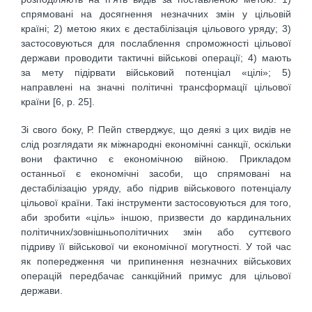
спрямовані на досягнення незначних змін у цільовій
країні; 2) метою яких є дестабілізація цільового уряду; 3)
застосовуються для послаблення спроможності цільової
держави проводити тактичні військові операції; 4) мають
за мету підірвати військовий потенціал «цілі»; 5)
направлені на значні політичні трансформації цільової
країни [6, р. 25].
Зі свого боку, Р. Пейп стверджує, що деякі з цих видів не
слід розглядати як міжнародні економічні санкції, оскільки
вони фактично є економічною війною. Прикладом
останньої є економічні засоби, що спрямовані на
дестабілізацію уряду, або підрив військового потенціалу
цільової країни. Такі інструменти застосовуються для того,
аби зробити «ціль» іншою, призвести до кардинальних
політичних/зовнішньополітичних змін або суттєвого
підриву її військової чи економічної могутності. У той час
як попередження чи припинення незначних військових
операцій передбачає санкційний примус для цільової
держави.