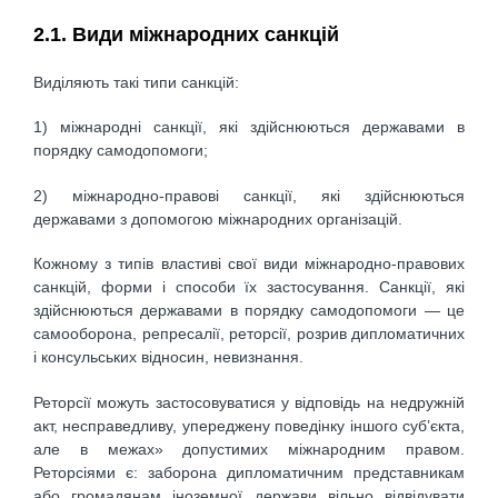
2.1. Види міжнародних санкцій
Виділяють такі типи санкцій:
1) міжнародні санкції, які здійснюються державами в
порядку самодопомоги;
2) міжнародно-правові санкції, які здійснюються
державами з допомогою міжнародних організацій.
Кожному з типів властиві свої види міжнародно-правових
санкцій, форми і способи їх застосування. Санкції, які
здійснюються державами в порядку самодопомоги — це
самооборона, репресалії, реторсії, розрив дипломатичних
і консульських відносин, невизнання.
Реторсії можуть застосовуватися у відповідь на недружній
акт, несправедливу, упереджену поведінку іншого суб’єкта,
але в межах» допустимих міжнародним правом.
Реторсіями є: заборона дипломатичним представникам
або громадянам іноземної держави вільно відвідувати