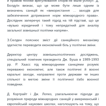
й правові техніки врегулювання спорів не мали успіху». Д.
Болдуїн визнає, що це може бути лише одним із
визначень санкцій як «використання … заходів для
забезпечення дотримання норм міжнародного права».
Дослідник заперечує такий підхід на тій підставі, що це
«вузько юридичний і тому непридатний для аналізу
загальної зовнішньої політики напрям».
З.Селден пояснює зміст дії санкційного механізму
здатністю переводити економічний біль у політичні зміни.
Директор центру зовнішньополітичних досліджень,
спеціальний помічник президента Дж. Буша в 1989-1993
рр. Р. Хаасс під міжнародними санкціями розуміє
переважно економічні, але також політичні й воєнні
каральні заходи, направлені проти держави чи інших
спільнот із метою зміни її політичної і/або воєнної
поведінки.
Д. Кортрайт і Дж. Лопез, узагальнюючи підходи до
розуміння природи міжнародних санкцій у американській і
європейській наукових школах, наголошують на тому, що