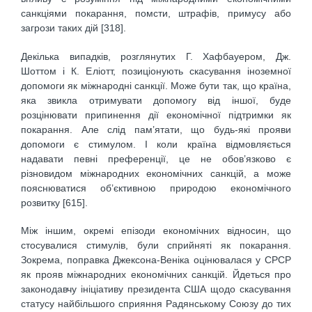
санкціями покарання, помсти, штрафів, примусу або
загрози таких дій [318].
Декілька випадків, розглянутих Г. Хафбауером, Дж.
Шоттом і К. Еліотт, позиціонують скасування іноземної
допомоги як міжнародні санкції. Може бути так, що країна,
яка звикла отримувати допомогу від іншої, буде
розцінювати припинення дії економічної підтримки як
покарання. Але слід пам’ятати, що будь-які прояви
допомоги є стимулом. І коли країна відмовляється
надавати певні преференції, це не обов’язково є
різновидом міжнародних економічних санкцій, а може
пояснюватися об’єктивною природою економічного
розвитку [615].
Між іншим, окремі епізоди економічних відносин, що
стосувалися стимулів, були сприйняті як покарання.
Зокрема, поправка Джексона-Веніка оцінювалася у СРСР
як прояв міжнародних економічних санкцій. Йдеться про
законодавчу ініціативу президента США щодо скасування
статусу найбільшого сприяння Радянському Союзу до тих