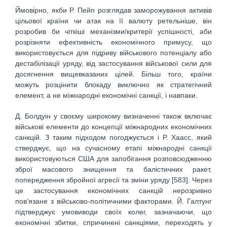
Ймовірно, якби Р. Пейп розглядав заморожування активів
цільової країни чи атак на її валюту ретельніше, він
розробив би чіткіші механізми/критерії успішності, аби
розрізняти ефективність економічного примусу, що
використовується для підриву військового потенціалу або
дестабілізації уряду, від застосування військової сили для
досягнення вищевказаних цілей. Більш того, країни
можуть розцінити блокаду виключно як стратегічний
елемент, а не міжнародні економічні санкції, і навпаки.
Д. Болдуін у своєму широкому визначенні також включає
військові елементи до концепції міжнародних економічних
санкцій. З таким підходом погоджується і Р. Хаасс, який
стверджує, що на сучасному етапі міжнародні санкції
використовуються США для запобігання розповсюдженню
зброї масового знищення та балістичних ракет,
попередження збройної агресії та зміни уряду [583]. Через
це застосування економічних санкцій нерозривно
пов’язане з військово-політичними факторами. Й. Галтунг
підтверджує умовиводи своїх колег, зазначаючи, що
економічні збитки, спричинені санкціями, переходять у