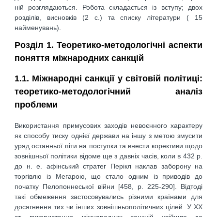
ній розглядаються. Робота складається із вступу; двох
розділів, висновків (2 с.) та списку літератури ( 15
найменувань).
Розділ 1. Теоретико-методологічні аспекти
поняття міжнародних санкцій
1.1. Міжнародні санкції у світовій політиці:
теоретико-методологічний аналіз
проблеми
Використання примусових заходів невоєнного характеру
як способу тиску однієї держави на іншу з метою змусити
уряд останньої піти на поступки та внести корективи щодо
зовнішньої політики відоме ще з давніх часів, коли в 432 р.
до н. е. афінський стратег Перікл наклав заборону на
торгівлю із Мегарою, що стало одним із приводів до
початку Пелопоннеської війни [458, р. 225-290]. Відтоді
такі обмеження застосовувались різними країнами для
досягнення тих чи інших зовнішньополітичних цілей. У XX