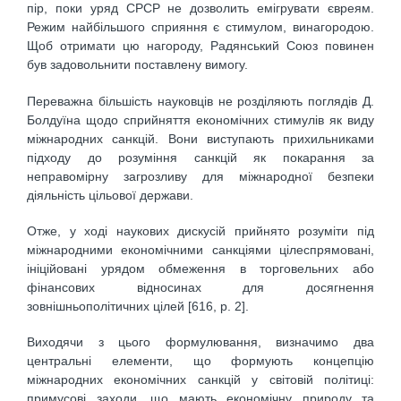
пір, поки уряд СРСР не дозволить емігрувати євреям.
Режим найбільшого сприяння є стимулом, винагородою.
Щоб отримати цю нагороду, Радянський Союз повинен
був задовольнити поставлену вимогу.
Переважна більшість науковців не розділяють поглядів Д.
Болдуїна щодо сприйняття економічних стимулів як виду
міжнародних санкцій. Вони виступають прихильниками
підходу до розуміння санкцій як покарання за
неправомірну загрозливу для міжнародної безпеки
діяльність цільової держави.
Отже, у ході наукових дискусій прийнято розуміти під
міжнародними економічними санкціями цілеспрямовані,
ініційовані урядом обмеження в торговельних або
фінансових відносинах для досягнення
зовнішньополітичних цілей [616, р. 2].
Виходячи з цього формулювання, визначимо два
центральні елементи, що формують концепцію
міжнародних економічних санкцій у світовій політиці:
примусові заходи, що мають економічну природу та