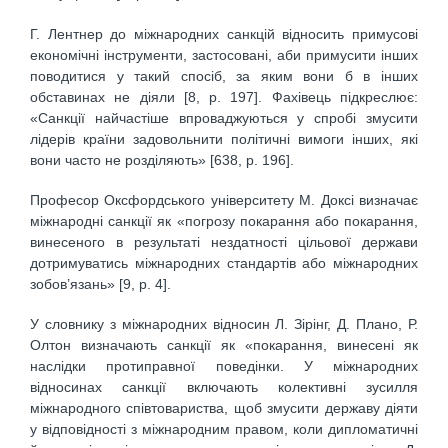
Г. Лентнер до міжнародних санкцій відносить примусові
економічні інструменти, застосовані, аби примусити інших
поводитися у такий спосіб, за яким вони б в інших
обставинах не діяли [8, р. 197]. Фахівець підкреслює:
«Санкції найчастіше впроваджуються у спробі змусити
лідерів країни задовольнити політичні вимоги інших, які
вони часто не розділяють» [638, р. 196].
Професор Оксфордського університету М. Доксі визначає
міжнародні санкції як «погрозу покарання або покарання,
винесеного в результаті нездатності цільової держави
дотримуватись міжнародних стандартів або міжнародних
зобов’язань» [9, р. 4].
У словнику з міжнародних відносин Л. Зірінг, Д. Плано, Р.
Олтон визначають санкції як «покарання, винесені як
наслідки протиправної поведінки. У міжнародних
відносинах санкції включають колективні зусилля
міжнародного співтовариства, щоб змусити державу діяти
у відповідності з міжнародним правом, коли дипломатичні