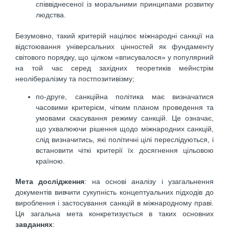
співвіднесеної із моральними принципами розвитку
людства.
Безумовно, такий критерій націлює міжнародні санкції на
відстоювання універсальних цінностей як фундаменту
світового порядку, що цілком «вписувалося» у популярний
на той час серед західних теоретиків мейнстрім
неолібералізму та постпозитивізму;
по-друге, санкційна політика має визначатися
часовими критерієм, чітким планом проведення та
умовами скасування режиму санкцій. Це означає,
що ухвалюючи рішення щодо міжнародних санкцій,
слід визначитись, які політичні цілі переслідуються, і
встановити чіткі критерії їх досягнення цільовою
країною.
Мета дослідження
: на основі аналізу і узагальнення
документів вивчити сукупність концептуальних підходів до
вироблення і застосування санкцій в міжнародному праві.
Ця загальна мета конкретизується в таких основних
завданнях
: