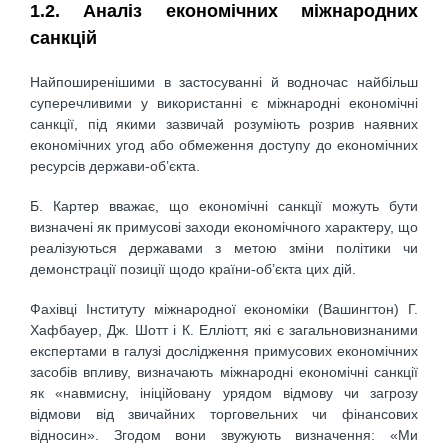
1.2. Аналіз економічних міжнародних
санкцій
Найпоширенішими в застосуванні й водночас найбільш
суперечливими у використанні є міжнародні економічні
санкції, під якими зазвичай розуміють розрив наявних
економічних угод або обмеження доступу до економічних
ресурсів держави-об’єкта.
Б. Картер вважає, що економічні санкції можуть бути
визначені як примусові заходи економічного характеру, що
реалізуються державами з метою зміни політики чи
демонстрації позиції щодо країни-об’єкта цих дій.
Фахівці Інституту міжнародної економіки (Вашингтон) Г.
Хафбауер, Дж. Шотт і К. Елліотт, які є загальновизнаними
експертами в галузі дослідження примусових економічних
засобів впливу, визначають міжнародні економічні санкції
як «навмисну, ініційовану урядом відмову чи загрозу
відмови від звичайних торговельних чи фінансових
відносин». Згодом вони звужують визначення: «Ми