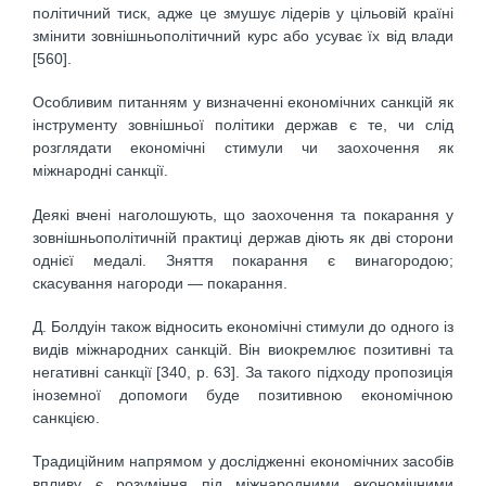
політичний тиск, адже це змушує лідерів у цільовій країні
змінити зовнішньополітичний курс або усуває їх від влади
[560].
Особливим питанням у визначенні економічних санкцій як
інструменту зовнішньої політики держав є те, чи слід
розглядати економічні стимули чи заохочення як
міжнародні санкції.
Деякі вчені наголошують, що заохочення та покарання у
зовнішньополітичній практиці держав діють як дві сторони
однієї медалі. Зняття покарання є винагородою;
скасування нагороди — покарання.
Д. Болдуін також відносить економічні стимули до одного із
видів міжнародних санкцій. Він виокремлює позитивні та
негативні санкції [340, р. 63]. За такого підходу пропозиція
іноземної допомоги буде позитивною економічною
санкцією.
Традиційним напрямом у дослідженні економічних засобів
впливу є розуміння під міжнародними економічними