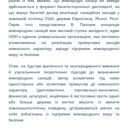
разом із тим, вважає, що міжнародні санкції не завжди
здійснюються у форматі багатосторонньої дипломатії, на
що вказує багатий досвід реалізації санкційних заходів у
зовнішній політиці США, держав Євросоюзу, Японії, Росії.
Окрім того, представлена В. Пахілем концепція
міжнародних санкцій має високий ступінь валідності, адже
ООН є єдиною універсальною організацією, яка легітимно
уповноважена на реалізацію примусових заходів
невоєнного характеру заради підтримки міжнародного
миру та безпеки.
Отже, на підставі критичного та неупередженого вивчення
й узагальнення теоретичних підходів до визначення
міжнародних санкцій, автор розумітиме під ними
односторонні або колективні примусові дії невоєнного
характеру (дипломатичні, торговельно-економічні,
фінансові, культурні), ініційовані й застосовані проти однієї
або більше держав із метою змусити їх змінити
зовнішньополітичну поведінку, дотримуватися взятих на
себе зобов’язань із підтримки міжнародного миру та
безпеки.