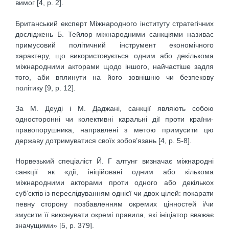
вимог [4, р. 2].
Британський експерт Міжнародного інституту стратегічних
досліджень Б. Тейлор міжнародними санкціями називає
примусовий політичний інструмент економічного
характеру, що використовується одним або декількома
міжнародними акторами щодо іншого, найчастіше задля
того, аби вплинути на його зовнішню чи безпекову
політику [9, р. 12].
За М. Деуді і М. Даджані, санкції являють собою
односторонні чи колективні каральні дії проти країни-
правопорушника, направлені з метою примусити цю
державу дотримуватися своїх зобов’язань [4, р. 5-8].
Норвезький спеціаліст Й. Г алтунг визначає міжнародні
санкції як «дії, ініційовані одним або кількома
міжнародними акторами проти одного або декількох
суб’єктів із переслідуванням однієї чи двох цілей: покарати
певну сторону позбавленням окремих цінностей і/чи
змусити її виконувати окремі правила, які ініціатор вважає
значущими» [5, р. 379].