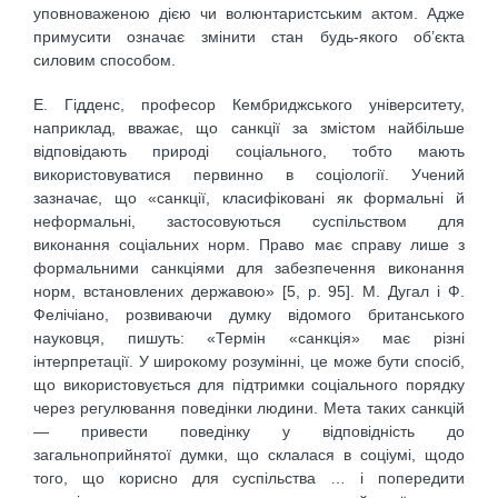
уповноваженою дією чи волюнтаристським актом. Адже
примусити означає змінити стан будь-якого об’єкта
силовим способом.
Е. Гідденс, професор Кембриджського університету,
наприклад, вважає, що санкції за змістом найбільше
відповідають природі соціального, тобто мають
використовуватися первинно в соціології. Учений
зазначає, що «санкції, класифіковані як формальні й
неформальні, застосовуються суспільством для
виконання соціальних норм. Право має справу лише з
формальними санкціями для забезпечення виконання
норм, встановлених державою» [5, р. 95]. М. Дугал і Ф.
Фелічіано, розвиваючи думку відомого британського
науковця, пишуть: «Термін «санкція» має різні
інтерпретації. У широкому розумінні, це може бути спосіб,
що використовується для підтримки соціального порядку
через регулювання поведінки людини. Мета таких санкцій
— привести поведінку у відповідність до
загальноприйнятої думки, що склалася в соціумі, щодо
того, що корисно для суспільства … і попередити