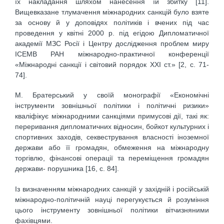
їх накладання шляхом нанесення їй збитку [11].
Вищевказане тлумачення міжнародних санкцій було взяте
за основу й у доповідях політиків і вчених під час
проведення у квітні 2000 р. під егідою Дипломатичної
академії МЗС Росії і Центру дослідження проблем миру
ІСЕМВ РАН міжнародно-практичної конференції
«Міжнародні санкції і світовий порядок ХХІ ст.» [2, с. 71-
74].
М. Братерський у своїй монографії «Економічні
інструменти зовнішньої політики і політичні ризики»
кваліфікує міжнародними санкціями примусові дії, такі як:
переривання дипломатичних відносин, бойкот культурних і
спортивних заходів, секвестрування власності іноземної
держави або її громадян, обмеження на міжнародну
торгівлю, фінансові операції та переміщення громадян
держави- порушника [16, с. 84].
Із визначенням міжнародних санкцій у західній і російській
міжнародно-політичній науці перегукується й розуміння
цього інструменту зовнішньої політики вітчизняними
фахівцями.