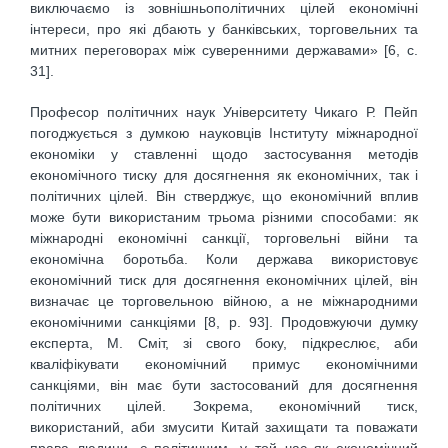
виключаємо із зовнішньополітичних цілей економічні
інтереси, про які дбають у банківських, торговельних та
митних переговорах між суверенними державами» [6, с.
31].
Професор політичних наук Університету Чикаго Р. Пейп
погоджується з думкою науковців Інституту міжнародної
економіки у ставленні щодо застосування методів
економічного тиску для досягнення як економічних, так і
політичних цілей. Він стверджує, що економічний вплив
може бути використаним трьома різними способами: як
міжнародні економічні санкції, торговельні війни та
економічна боротьба. Коли держава використовує
економічний тиск для досягнення економічних цілей, він
визначає це торговельною війною, а не міжнародними
економічними санкціями [8, р. 93]. Продовжуючи думку
експерта, М. Сміт, зі свого боку, підкреслює, аби
кваліфікувати економічний примус економічними
санкціями, він має бути застосований для досягнення
політичних цілей. Зокрема, економічний тиск,
використаний, аби змусити Китай захищати та поважати
права людини, є політичним, у той час як економічний