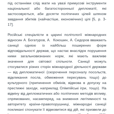
під останніми слід мати на увазі примусові інструменти
національної або багатосторонньої дипломатії, які
застосовуються, аби досягти політичних цілей шляхом
завдання збитків (найчастіше, економічних) цілі [5, р. 3-
17].
Російські спеціалісти в царині політології міжнародних
відносин А. Богатуров, A. Кокошин, А. Сидоров вважають
санкції однією із найбільш поширених форм
відповідальності держав, що настає внаслідок порушення
ними загальновизнаних норм, які мають важливе
значення для світової спільноти. Санкції можуть
стосуватися різних сторін міжнародної діяльності держави
— від дипломатичної (скорочення персоналу посольств,
відкликання посла, обмеження пересувань тощо) до
культурного (припинення обмінів, відмова в допуску на
престижні заходи, наприклад Олімпійські ігри, тощо). На
відміну від дипломатичних або політичних методів впливу,
спрямованих, насамперед, на зниження легітимності та
авторитету країни-правопорушниці, міжнародні санкції
покликані спонукати її відмовитися від дій, які призвели до