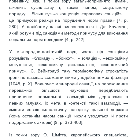
поведінку, яка, з точки зору загальноприйнятої думки,
шкодить суспільству і, таким чином, соціальному
порядку… Більш вузька концепція «правових санкцій» …
це примусові реакції на порушення норм права» [7, р.
280]. У подібному ключі висловлюється і Дж. Коулман,
який розуміє під санкціями методи примусу для виконання
соціальних норм поведінки [4, р. 242].
У міжнародно-політичній науці часто під санкціями
розуміють «блокаду», «бойкот», «ізоляцію», «економічну
могутність», «економічну дипломатію», «економічний
примус». С. Вейнтрауб таку термінологічну строкатість
іронічно називає «семантичними уподобаннями» фахівців
[1048, р. Х]. Водночас міжнародні санкції, на переконання
переважної більшості науковців, передбачають
припинення нормальної взаємодії між державами в
певних галузях. Їх мета, в контексті такої взаємодії, —
змінити зовнішньополітичну поведінку цільової держави
(хоча останнім часом санкції інколи уводяться й проти
недержавних акторів) [9, р. 373-403].
Із точки зору О. Шмітта, європейського спеціаліста,