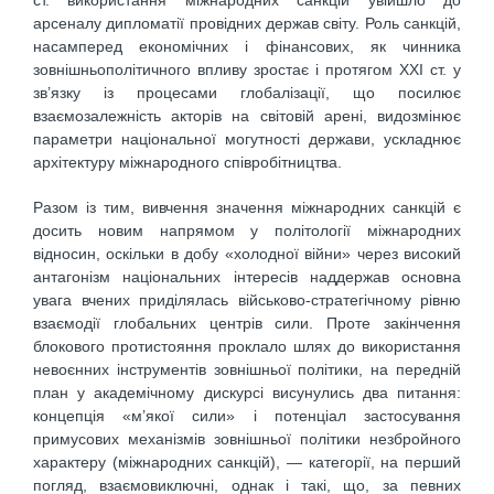
ст. використання міжнародних санкцій увійшло до
арсеналу дипломатії провідних держав світу. Роль санкцій,
насамперед економічних і фінансових, як чинника
зовнішньополітичного впливу зростає і протягом ХХІ ст. у
зв’язку із процесами глобалізації, що посилює
взаємозалежність акторів на світовій арені, видозмінює
параметри національної могутності держави, ускладнює
архітектуру міжнародного співробітництва.
Разом із тим, вивчення значення міжнародних санкцій є
досить новим напрямом у політології міжнародних
відносин, оскільки в добу «холодної війни» через високий
антагонізм національних інтересів наддержав основна
увага вчених приділялась військово-стратегічному рівню
взаємодії глобальних центрів сили. Проте закінчення
блокового протистояння проклало шлях до використання
невоєнних інструментів зовнішньої політики, на передній
план у академічному дискурсі висунулись два питання:
концепція «м’якої сили» і потенціал застосування
примусових механізмів зовнішньої політики незбройного
характеру (міжнародних санкцій), — категорії, на перший
погляд, взаємовиключні, однак і такі, що, за певних