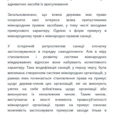
адекватних засобів їх врегулювання.
Загальновизнано, що кожна держава має право
охороняти свої інтереси всіма припустимими
міжнародним правом засобами, у тому числі заходами
примусового характеру. Однією з форм примусу в
міжнародному праві є міжнародно-правові санкції.
У історичній ретроспективі санкції спочатку
застосовувалися в порядку самодопомоги. Але в міру
становлення і розвитку системи міжнародних
міждержавних відносин вони набувають колективного
характеру. Така модифікація санкцій, у першу чергу, була
викликана створенням системи міжнародних організацій, у
рамках яких починається становлення права на примус
щодо держав-членів цих організацій, які не виконують
узятих на себе зобов’язань щодо організації або
виконуючих їх неналежним чином. Таким чином,
виступаючи в якості елемента правосуб’єктності
міжнародної організації, право на примус означає
можливість застосовувати примусові заходи тільки в