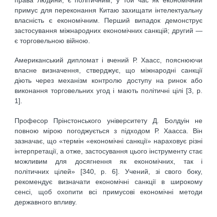
примус для переконання Китаю захищати інтелектуальну
власність є економічним. Перший випадок демонструє
застосування міжнародних економічних санкцій; другий —
є торговельною війною.
Американський дипломат і вчений Р. Хаасс, пояснюючи
власне визначення, стверджує, що міжнародні санкції
діють через механізм контролю доступу на ринок або
виконання торговельних угод і мають політичні цілі [3, р.
1].
Професор Прінстонського університету Д. Болдуін не
повною мірою погоджується з підходом Р. Хаасса. Він
зазначає, що «термін «економічні санкції» нараховує різні
інтерпретації, а отже, застосування цього інструменту стає
можливим для досягнення як економічних, так і
політичних цілей» [340, р. 6]. Учений, зі свого боку,
рекомендує визначати економічні санкції в широкому
сенсі, щоб охопити всі примусові економічні методи
державного впливу.