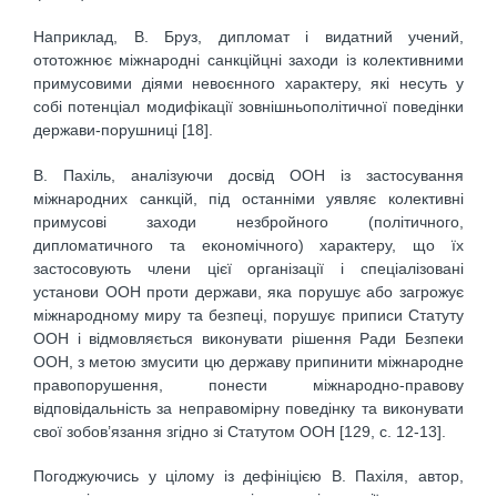
Наприклад, В. Бруз, дипломат і видатний учений,
ототожнює міжнародні санкційцні заходи із колективними
примусовими діями невоєнного характеру, які несуть у
собі потенціал модифікації зовнішньополітичної поведінки
держави-порушниці [18].
В. Пахіль, аналізуючи досвід ООН із застосування
міжнародних санкцій, під останніми уявляє колективні
примусові заходи незбройного (політичного,
дипломатичного та економічного) характеру, що їх
застосовують члени цієї організації і спеціалізовані
установи ООН проти держави, яка порушує або загрожує
міжнародному миру та безпеці, порушує приписи Статуту
ООН і відмовляється виконувати рішення Ради Безпеки
ООН, з метою змусити цю державу припинити міжнародне
правопорушення, понести міжнародно-правову
відповідальність за неправомірну поведінку та виконувати
свої зобов’язання згідно зі Статутом ООН [129, с. 12-13].
Погоджуючись у цілому із дефініцією В. Пахіля, автор,