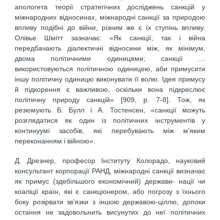
апологета теорії стратегічних досліджень санкцій у
міжнародних відносинах, міжнародні санкції за природою
впливу подібні до війни, різним же є їх ступінь впливу.
Олівье Шмітт зазначає: «Як санкції, так і війна
передбачають діалектичні відносини між, як мінімум,
двома політичними одиницями; санкції …
використовуються політичною одиницею, аби примусити
іншу політичну одиницю виконувати її волю. Ідея примусу
й підкорення є важливою, оскільки вона підкреслює
політичну природу санкцій» [909, р. 7-8]. Тож, як
резюмують Б. Булл і А. Тостенсен, «санкції можуть
розглядатися як один із політичних інструментів у
континуумі засобів, які перебувають між м’яким
переконанням і війною».
Д. Дрезнер, професор Інституту Колорадо, науковий
консультант корпорації РАНД, міжнародні санкції визначає
як примус (здебільшого економічний) держави- нації чи
коаліції країн, які є санкціонером, або погрозу з їхнього
боку розірвати зв’язки з іншою державою-ціллю, допоки
остання не задовольнить висунутих до неї політичних