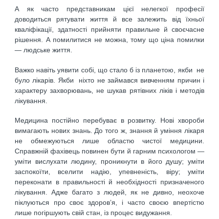
А як часто представникам цієї нелегкої професії
доводиться рятувати життя й все залежить від їхньої
кваліфікації, здатності прийняти правильне й своєчасне
рішення. А помилитися не можна, тому що ціна помилки
— людське життя.
Важко навіть уявити собі, що стало б із планетою, якби не
було лікарів. Якби ніхто не займався вивченням причин і
характеру захворювань, не шукав рятівних ліків і методів
лікування.
Медицина постійно перебуває в розвитку. Нові хвороби
вимагають нових знань. До того ж, знання й уміння лікаря
не обмежуються лише областю чистої медицини.
Справжній фахівець повинен бути й гарним психологом —
уміти вислухати людину, проникнути в його душу; уміти
заспокоїти, вселити надію, упевненість, віру; уміти
переконати в правильності й необхідності призначеного
лікування. Адже багато з людей, як не дивно, неохоче
піклуються про своє здоров’я, і часто своєю впертістю
лише погіршують свій стан, із процес видужання.