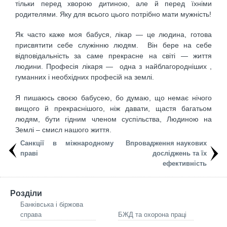
тільки перед хворою дитиною, але й перед їхніми
родителями. Яку для всього цього потрібно мати мужність!
Як часто каже моя бабуся, лікар — це людина, готова
присвятити себе служінню людям. Він бере на себе
відповідальність за саме прекрасне на світі — життя
людини. Професія лікаря — одна з найблагородніших ,
гуманних і необхідних професій на землі.
Я пишаюсь своєю бабусею, бо думаю, що немає нічого
вищого й прекраснішого, ніж давати, щастя багатьом
людям, бути гідним членом суспільства, Людиною на
Землі – смисл нашого життя.
Санкції в міжнародному
Впровадження наукових
праві
досліджень та їx
ефективність
Розділи
Банківська і біржова
справа
БЖД та охорона праці