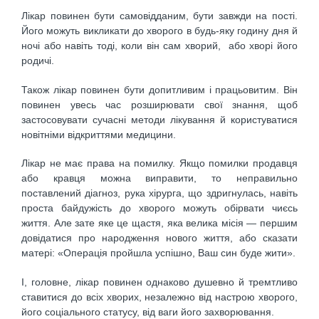
Лікар повинен бути самовідданим, бути завжди на пості.
Його можуть викликати до хворого в будь-яку годину дня й
ночі або навіть тоді, коли він сам хворий, або хворі його
родичі.
Також лікар повинен бути допитливим і працьовитим. Він
повинен увесь час розширювати свої знання, щоб
застосовувати сучасні методи лікування й користуватися
новітніми відкриттями медицини.
Лікар не має права на помилку. Якщо помилки продавця
або кравця можна виправити, то неправильно
поставлений діагноз, рука хірурга, що здригнулась, навіть
проста байдужість до хворого можуть обірвати чиєсь
життя. Але зате яке це щастя, яка велика місія — першим
довідатися про народження нового життя, або сказати
матері: «Операція пройшла успішно, Ваш син буде жити».
І, головне, лікар повинен однаково душевно й тремтливо
ставитися до всіх хворих, незалежно від настрою хворого,
його соціального статусу, від ваги його захворювання.