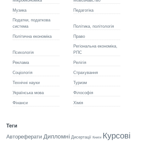
Мікроекономіка
Мовознавство
Музика
Педагогіка
Податки, податкова
система
Політика, політологія
Політична економіка
Право
Регіональна економіка,
Психологія
РПС
Реклама
Релігія
Соціологія
Страхування
Технічні науки
Туризм
Українська мова
Філософія
Фінанси
Хімія
Теги
Курсові
Дипломні
Автореферати
Дисертації
Книги