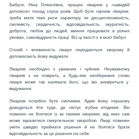
Бабуся, Ніна Олексіївна, працює лікарем у «швидкій
допомозі» понад сорок років. Щоб бути гарним лікарем,
треба мати таки риси характеру, як дисциплінованість,
сміливість, сердечність, відповідальність, акуратність,
доброта, любов до людей, вміння працювати в різних
умовах, самовідданість праці. Всі ці якості є в моєї бабусі.
Спокій і впевненість лікаря передаються хворому й
допомагають йому видужати.
Лікареві необхідно з уважним і чуйним. Неуважному
лікареві з не повірить, а будь-яке необережне слово
лікаря може так налякати його, що він зневіриться у
видужання.
Лікареві потрібно бути сміливим. Адже йому першому
доводиться йти туди, де лютує згубна епідемія. Він
повинен не боятися із за такими хворими, від яких сам
може заразитися смертельною хворобою. Лікар повинен
уміти швидко приймати рішення й не боятися брати
відповідальність за це рішення на себе.