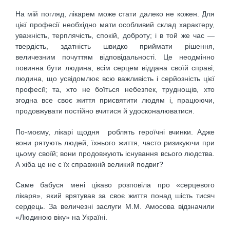
На мій погляд, лікарем може стати далеко не кожен. Для
цієї професії необхідно мати особливий склад характеру,
уважність, терплячість, спокій, доброту; і в той же час —
твердість, здатність швидко приймати рішення,
величезним почуттям відповідальності. Це неодмінно
повинна бути людина, всім серцем віддана своїй справі;
людина, що усвідомлює всю важливість і серйозність цієї
професії; та, хто не боїться небезпек, труднощів, хто
згодна все своє життя присвятити людям і, працюючи,
продовжувати постійно вчитися й удосконалюватися.
По-моєму, лікарі щодня роблять героїчні вчинки. Адже
вони рятують людей, їхнього життя, часто ризикуючи при
цьому своїй; вони продовжують існування всього людства.
А хіба це не є їх справжній великий подвиг?
Саме бабуся мені цікаво розповіла про «серцевого
лікаря», який врятував за своє життя понад шість тисяч
сердець. За величезні заслуги М.М. Амосова відзначили
«Людиною віку» на Україні.