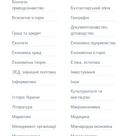
Біологія,
природознавство
Бухгалтерський облік
Всесвітня історія
Географія
Документознавство,
Гроші та кредит
діловодство
Екологія
Економіка підприємства
Економіка праці
Економічна історія
Економічна теорія
Етика, естетика
ЗЕД, зовнішня політика
Інвестування
Інформатика
Інше
Культурологія та
Історія України
мистецтво
Літературa
Макроекономіка
Маркетинг
Медицина
Менеджмент організації
Міжнародна економіка