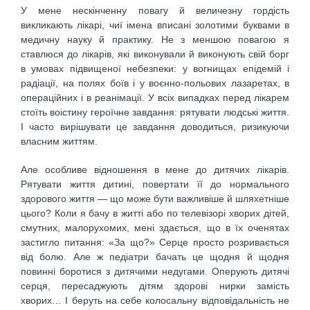
У мене нескінченну повагу й величезну гордість
викликають лікарі, чиї імена вписані золотими буквами в
медичну науку й практику. Не з меншою повагою я
ставлюся до лікарів, які виконували й виконують свій борг
в умовах підвищеної небезпеки: у вогнищах епідемій і
радіації, на полях боїв і у воєнно-польових лазаретах, в
операційних і в реанімації. У всіх випадках перед лікарем
стоїть воістину героїчне завдання: рятувати людські життя.
І часто вирішувати це завдання доводиться, ризикуючи
власним життям.
Але особливе відношення в мене до дитячих лікарів.
Рятувати життя дитині, повертати її до нормального
здорового життя — що може бути важливіше й шляхетніше
цього? Коли я бачу в житті або по телевізорі хворих дітей,
смутних, малорухомих, мені здається, що в їх оченятах
застигло питання: «За що?» Серце просто розривається
від болю. Але ж педіатри бачать це щодня й щодня
повинні боротися з дитячими недугами. Оперують дитячі
серця, пересаджують дітям здорові нирки замість
хворих… І беруть на себе колосальну відповідальність не