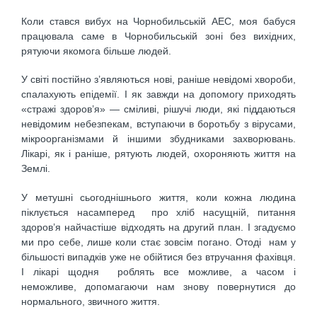
Коли стався вибух на Чорнобильській АЕС, моя бабуся
працювала саме в Чорнобильській зоні без вихідних,
рятуючи якомога більше людей.
У світі постійно з’являються нові, раніше невідомі хвороби,
спалахують епідемії. І як завжди на допомогу приходять
«стражі здоров’я» — сміливі, рішучі люди, які піддаються
невідомим небезпекам, вступаючи в боротьбу з вірусами,
мікроорганізмами й іншими збудниками захворювань.
Лікарі, як і раніше, рятують людей, охороняють життя на
Землі.
У метушні сьогоднішнього життя, коли кожна людина
піклується насамперед про хліб насущній, питання
здоров’я найчастіше відходять на другий план. І згадуємо
ми про себе, лише коли стає зовсім погано. Отоді нам у
більшості випадків уже не обійтися без втручання фахівця.
І лікарі щодня роблять все можливе, а часом і
неможливе, допомагаючи нам знову повернутися до
нормального, звичного життя.