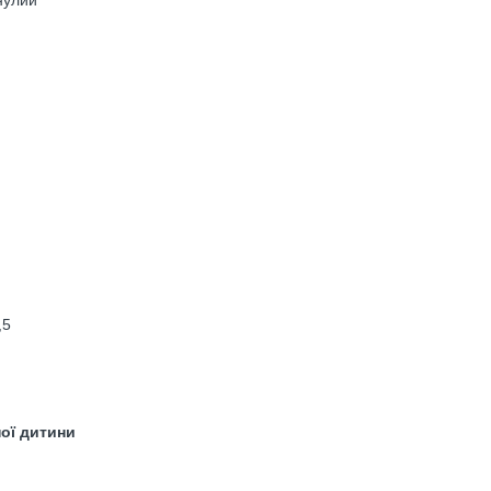
улий
,5
ої дитини