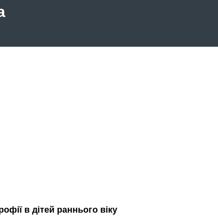
а
офії в дітей раннього віку