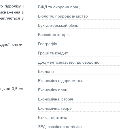
 гідролізу і
БЖД та охорона праці
виснаження з
Біологія, природознавство
рапляється у
Бухгалтерський облік
Всесвітня історія
Географія
дної клітки,
Гроші та кредит
Документознавство, діловодство
Екологія
Економіка підприємства
ць на 0,5 см
Економіка праці
Економічна історія
Економічна теорія
Етика, естетика
ЗЕД, зовнішня політика