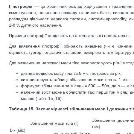
Гіпотрофія
— це хронічний розлад харчування і травлення. 
всмоктування, посилення розпаду тканинних білків, виснаженн
розладом діяльності нервової системи, системи кровообігу, д
2-8 % дитячого населення.
Причини гіпотрофії поділяють на антенатальні і постнатальні.
Для виявлення гіпотрофії збирають анамнез (чи є чинники ри
оцінюють тургор і еластичність шкіри, вимірюють температуру т
Для визначення належної маси тіла використовують різні мето
дитина подвоює масу тіла за 5 міс і потроює за рік;
використовують таблиці: збільшення маси тіла за 1 міс —
формули: збільшення за місяць = 800 — 50п, де п — міс
належний зріст можна обчислити так: перші три місяці д
менше (табл. 15, 16).
Таблиця 15. Закономірності збільшення маси і довжини ті
Збільшення довжини
Збільшення маси тіла (г)
(см)
Вік (міс)