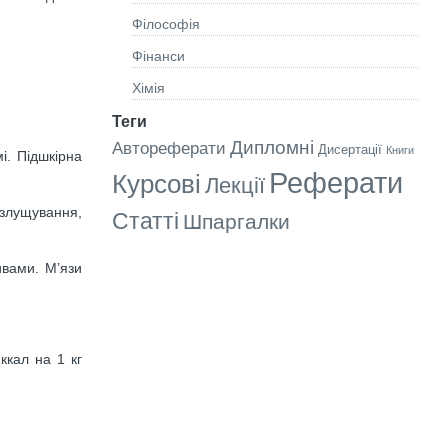
Філософія
Фінанси
Хімія
Теги
Дипломні
Автореферати
Дисертації
Книги
мі. Підшкірна
Реферати
Курсові
Лекції
, злущування,
Статті
Шпаргалки
ивами. М’язи
 ккал на 1 кг