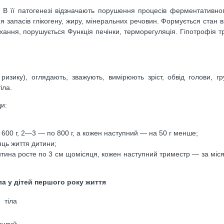
В її патогенезі відзначають порушення процесів ферментативного
я запасів глікогену, жиру, мінеральних речовин. Формується стан 
ихання, порушується Функція печінки, терморегуляція. Гіпотрофія т
зику), оглядають, зважують, вимірюють зріст, обвід голови, гру
іла.
ди:
 600 г, 2—3 — по 800 г, а кожен наступний — на 50 г менше;
яць життя дитини;
итина росте по 3 см щомісяця, кожен наступний триместр — за міся
ла у дітей першого року життя
 тіла