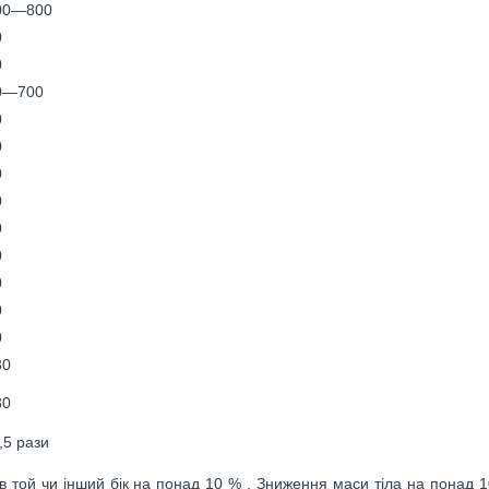
00—800
0
0
0—700
0
0
0
0
0
0
0
0
0
30
30
,5 рази
в той чи інший бік на понад 10 % . Зниження маси тіла на понад 1