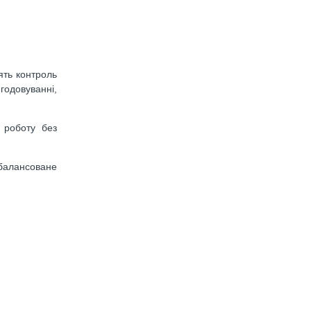
дять контроль
годовуванні,
 роботу без
збалансоване