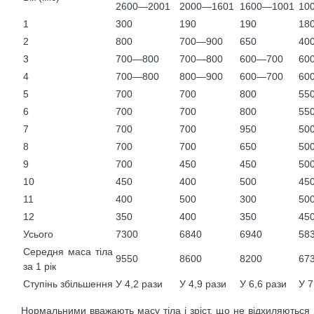
2600—2001
2000—1601
1600—1001
10
1
300
190
190
18
2
800
700—900
650
40
3
700—800
700—800
600—700
60
4
700—800
800—900
600—700
60
5
700
700
800
55
6
700
700
800
55
7
700
700
950
50
8
700
700
650
50
9
700
450
450
50
10
450
400
500
45
11
400
500
300
50
12
350
400
350
45
Усього
7300
6840
6940
58
Середня маса тіла
9550
8600
8200
67
за 1 рік
Ступінь збільшення
У 4,2 рази
У 4,9 рази
У 6,6 рази
У 7
Нормальними вважають масу тіла і зріст, що не відхиляються 