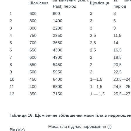
за минулий (англ.
за мин
Щомісяця
Щомісяця
Past) період
період
1
600
600
3
3
2
800
1400
3
6
3
800
2200
3
9
4
750
2950
2,5
11,5
5
700
3650
2,5
14
6
650
4300
2,5
16,5
7
600
4900
2
18,5
8
550
5450
2
20,5
9
500
5950
2
22,5
10
450
6400
1—1,5
23,5—24
11
400
6800
1—1,5
24,5—25
12
350
7150
1 — 1,5
25,5—27
Таблиця 16. Щомісячне збільшення маси тіла в недоношен
Маса тіла під час народження (г)
Вік (міс)