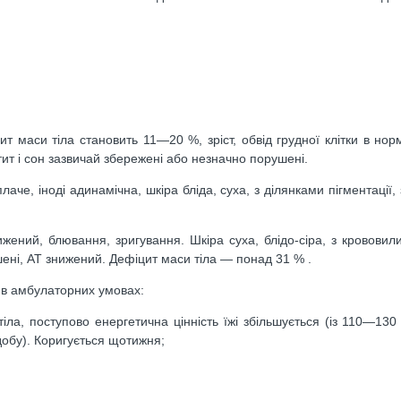
ит маси тіла становить 11—20 %, зріст, обвід грудної клітки в нор
ит і сон зазвичай збережені або незначно порушені.
лаче, іноді адинамічна, шкіра бліда, суха, з ділянками пігментації
нижений, блювання, зригування. Шкіра суха, блідо-сіра, з крововил
ені, АТ знижений. Дефіцит маси тіла — понад 31 % .
ю в амбулаторних умовах:
тіла, поступово енергетична цінність їжі збільшується (із 110—130
добу). Коригується щотижня;