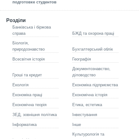
подготовке студентов
Розділи
Банківська і біржова
справа
БЖД та охорона праці
Біологія,
природознавство
Бухгалтерський облік
Всесвітня історія
Географія
Документознавство,
Гроші та кредит
діловодство
Екологія
Економіка підприємства
Економіка праці
Економічна історія
Економічна теорія
Етика, естетика
ЗЕД, зовнішня політика
Інвестування
Інформатика
Інше
Культурологія та