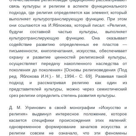
связь культуры и религии в аспекте функционального
подхода, где религия определяется как элемент, который
выполняет культуротранслирующую функцию. При этом
они ссылаются на И.Яблокова, который писал: «Религия,
будучи составной частью культуры, выполняет
культуротранслирующую функцию. Она оказывает
содействие развитию определенных ее пластов —
письменности, книгопечатания, искусства, обеспечивает
охрану и развитие ценностей религиозной культуры,
осуществляет передачу накопленного наследства от
поколения до поколения» [Основы религиоведения (Под
ред. Яблокова И.Н.).- М., 1994.- С. 69]. Развивая такой
подход и рассматривая религию как один из
представителей культуры, можно через семиотический
срез религии определить степень развития культуры.
Д. М. Угринович в своей монографии «Искусство и
религия» выдвинул интересное положение, которое
касается специфики происхождения этих явлений:
одновременное формирование зачатков искусства и
религии совсем не означало, что эти феномены