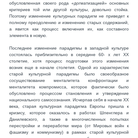
обусловленная своего рода «догматизацией» основных
критериев той или другой культуры, довольно стойка.
Поэтому изменение культурных парадигм не приведет к
полному преодолению и изменению старых содержаний,
а явится как процесс включения их, как составного
элемента в новую.
Последнее изменение парадигмы в западной культуре
состоялась приблизительно в середине 60- х лет XX
столетие, хотя процесс подготовки этого изменения
возник еще в начале столетия. Одной из характеристик
старой культурной парадигмы было своеобразное
сосуществование менталитета конфронтации и
менталитета компромисса, которое фактически было
обусловлено процессом становления и утверждение
национального самосознания. Исчерпав себя в начале XX
века, старая культурная парадигма Европы пришла к
кризису, которое оказалось в работах Шпенглера и
Данилевского, а также в многочисленных попытках
перестройки и переработки мира (от Мировых войн к
фашизму и коммунизму) в рамках старой культурной