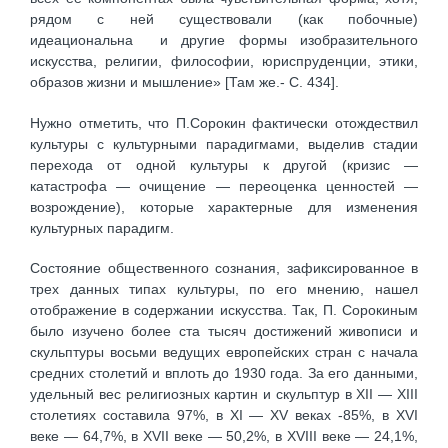
рядом с ней существовали (как побочные)
идеациональна и другие формы изобразительного
искусства, религии, философии, юриспруденции, этики,
образов жизни и мышление» [Там же.- С. 434].
Нужно отметить, что П.Сорокин фактически отождествил
культуры с культурными парадигмами, выделив стадии
перехода от одной культуры к другой (кризис —
катастрофа — очищение — переоценка ценностей —
возрождение), которые характерные для изменения
культурных парадигм.
Состояние общественного сознания, зафиксированное в
трех данных типах культуры, по его мнению, нашел
отображение в содержании искусства. Так, П. Сорокиным
было изучено более ста тысяч достижений живописи и
скульптуры восьми ведущих европейских стран с начала
средних столетий и вплоть до 1930 года. За его данными,
удельный вес религиозных картин и скульптур в XІІ — XІІІ
столетиях составила 97%, в XІ — XV веках -85%, в XVІ
веке — 64,7%, в XVІІ веке — 50,2%, в XVІІІ веке — 24,1%,