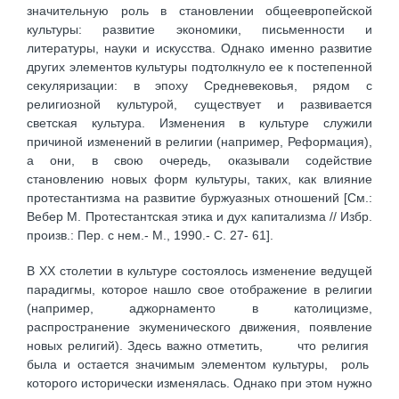
значительную роль в становлении общеевропейской
культуры: развитие экономики, письменности и
литературы, науки и искусства. Однако именно развитие
других элементов культуры подтолкнуло ее к постепенной
секуляризации: в эпоху Средневековья, рядом с
религиозной культурой, существует и развивается
светская культура. Изменения в культуре служили
причиной изменений в религии (например, Реформация),
а они, в свою очередь, оказывали содействие
становлению новых форм культуры, таких, как влияние
протестантизма на развитие буржуазных отношений [См.:
Вебер М. Протестантская этика и дух капитализма // Избр.
произв.: Пер. с нем.- М., 1990.- С. 27- 61].
В XX столетии в культуре состоялось изменение ведущей
парадигмы, которое нашло свое отображение в религии
(например, аджорнаменто в католицизме,
распространение экуменического движения, появление
новых религий). Здесь важно отметить, что религия
была и остается значимым элементом культуры, роль
которого исторически изменялась. Однако при этом нужно