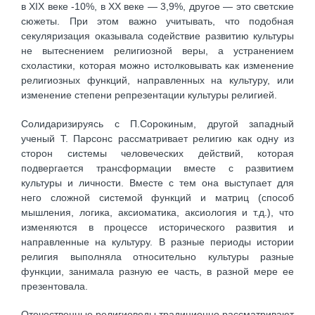
в XІХ веке -10%, в XX веке — 3,9%, другое — это светские
сюжеты. При этом важно учитывать, что подобная
секуляризация оказывала содействие развитию культуры
не вытеснением религиозной веры, а устранением
схоластики, которая можно истолковывать как изменение
религиозных функций, направленных на культуру, или
изменение степени репрезентации культуры религией.
Солидаризируясь с П.Сорокиным, другой западный
ученый Т. Парсонс рассматривает религию как одну из
сторон системы человеческих действий, которая
подвергается трансформации вместе с развитием
культуры и личности. Вместе с тем она выступает для
него сложной системой функций и матриц (способ
мышления, логика, аксиоматика, аксиология и т.д.), что
изменяются в процессе исторического развития и
направленные на культуру. В разные периоды истории
религия выполняла относительно культуры разные
функции, занимала разную ее часть, в разной мере ее
презентовала.
Отечественные религиоведы традиционно рассматривают