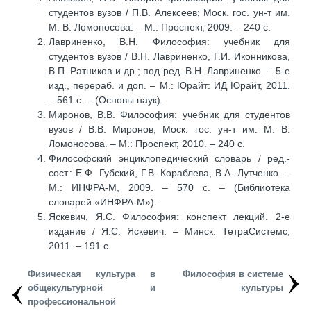
студентов вузов / П.В. Алексеев; Моск. гос. ун-т им.
М. В. Ломоносова. – М.: Проспект, 2009. – 240 с.
Лавриненко, В.Н. Философия: учебник для
студентов вузов / В.Н. Лавриненко, Г.И. Иконникова,
В.П. Ратников и др.; под ред. В.Н. Лавриненко. – 5-е
изд., перераб. и доп. – М.: Юрайт: ИД Юрайт, 2011.
– 561 с. – (Основы наук).
Миронов, В.В. Философия: учебник для студентов
вузов / В.В. Миронов; Моск. гос. ун-т им. М. В.
Ломоносова. – М.: Проспект, 2010. – 240 с.
Философский энциклопедический словарь / ред.-
сост.: Е.Ф. Губский, Г.В. Кораблева, В.А. Лутченко. –
М.: ИНФРА-М, 2009. – 570 с. – (Библиотека
словарей «ИНФРА-М»).
Яскевич, Я.С. Философия: конспект лекций. 2-е
издание / Я.С. Яскевич. – Минск: ТетраСистемс,
2011. – 191 с.
Физическая культура в
Философия в системе
общекультурной и
культуры
профессиональной