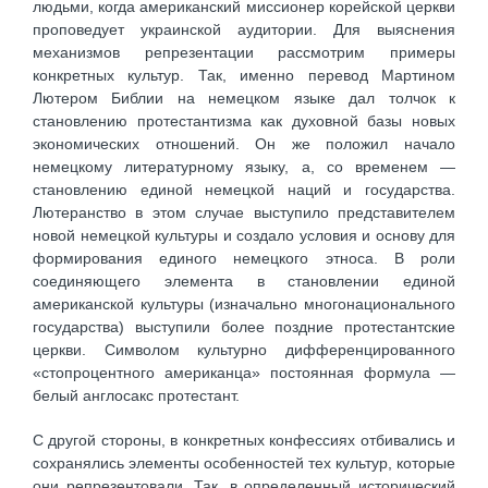
людьми, когда американский миссионер корейской церкви
проповедует украинской аудитории. Для выяснения
механизмов репрезентации рассмотрим примеры
конкретных культур. Так, именно перевод Мартином
Лютером Библии на немецком языке дал толчок к
становлению протестантизма как духовной базы новых
экономических отношений. Он же положил начало
немецкому литературному языку, а, со временем —
становлению единой немецкой наций и государства.
Лютеранство в этом случае выступило представителем
новой немецкой культуры и создало условия и основу для
формирования единого немецкого этноса. В роли
соединяющего элемента в становлении единой
американской культуры (изначально многонационального
государства) выступили более поздние протестантские
церкви. Символом культурно дифференцированного
«стопроцентного американца» постоянная формула —
белый англосакс протестант.
С другой стороны, в конкретных конфессиях отбивались и
сохранялись элементы особенностей тех культур, которые
они репрезентовали. Так, в определенный исторический