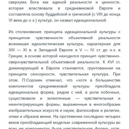
сверхума Бога как единой реальности и ценности,
которая властвовала в средневековой Европе и
составляла основу буддийской и греческой (с VІІІ до конца
VІ века до н.э.) культур, он назвал идеациональной.
Из столкновения принципа идеациональной культуры с
принципом чувственности объективной реальности
возникшая идеалистическая культура, характерная для
XІІІ — XІ в. в Западной Европе и V — ІV ст. до н.э. в
Греции, в основе которой находился принцип чувственно-
сверхчувствительной объективной реальности. К XVІ ст.
доминирующей в Европе становится, грунтованная на
принципе сенсорности, чувствительная культура. При
этом, П.Сорокин отмечал, что «хотя в большинстве
компонентов средневековой культуры преобладала
идеациональна форма, рядом с ней, в роли побочных,
существовали и эклектичные — чувствительная и
неинтегрирующие формы, выраженные в многообразии
изобразительных искусств и науки, философии и религии,
этики и образов жизни. На протяжении последних четырех
веков преобладающей моделью современной культуры во
всех ее компонентах была чувствительная форма, хотя,