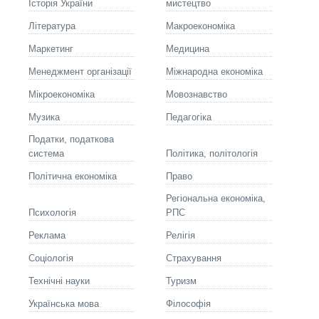
Історія України
мистецтво
Літературa
Макроекономіка
Маркетинг
Медицина
Менеджмент організації
Міжнародна економіка
Мікроекономіка
Мовознавство
Музика
Педагогіка
Податки, податкова
система
Політика, політологія
Політична економіка
Право
Регіональна економіка,
Психологія
РПС
Реклама
Релігія
Соціологія
Страхування
Технічні науки
Туризм
Українська мова
Філософія