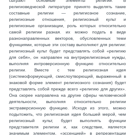
сыграют основные элементы религии. В
религиоведческой литературе принято выделять такие
составные религии — религиозное сознание,
религиозные отношения, религиозный культ и
религиозные организации, роль которых относительно
самой религии разная. их можно подать в виде
разнонаправленных векторов, обусловленных теми
функциями, которые эти составу выполняют для религии:
религиозный культ будет представлять собой «религию
для себя», он направлен на внутрирелигиозные нужды,
выполняя интроверсионную функцию относительно
религии. Вместе с тем религиозная идея
(системоформующий, смислоутворющий, выраженный в
знаковой форме элемент религиозного сознания) будет
представлять собой прежде всего «религию для других».
Она скорее направлена на другие сферы человеческой
деятельности, выполняя относительно религии
экстраверсионную функцию. Исходя из этого, можно
подытожить, что религиозная идея большей мерой, чем
религиозный культ, будет выполнять функции
представителя религии и, как следствие, является
значимым элементом, «эссенцией» в репрезентации