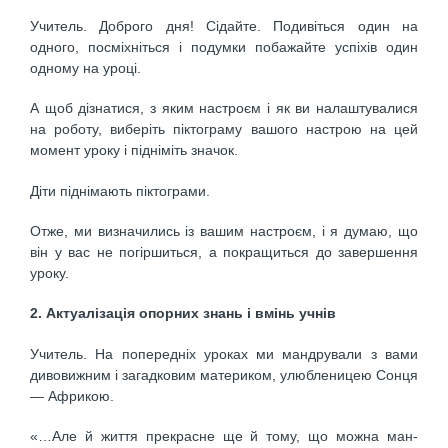
Учитель. Доброго дня! Сідайте. Подивіться один на
одного, посміхніться і подумки побажайте успіхів один
одному на уроці.
А щоб дізнатися, з яким настроєм і як ви налаштува­лися
на роботу, виберіть піктограму вашого настрою на цей
момент уроку і підніміть значок.
Діти піднімають піктограми.
Отже, ми визначились із вашим настроєм, і я думаю, що
він у вас не погіршиться, а покращиться до завер­шення
уроку.
2. Актуалізація опорних знань і вмінь учнів
Учитель. На попередніх уроках ми мандрували з вами
дивовижним і загадковим материком, улюбле­ницею Сонця
— Африкою.
«…Але й життя прекрасне ще й тому, що можна ман­