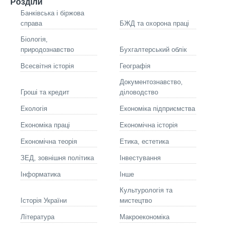
Розділи
Банківська і біржова
справа
БЖД та охорона праці
Біологія,
природознавство
Бухгалтерський облік
Всесвітня історія
Географія
Документознавство,
Гроші та кредит
діловодство
Екологія
Економіка підприємства
Економіка праці
Економічна історія
Економічна теорія
Етика, естетика
ЗЕД, зовнішня політика
Інвестування
Інформатика
Інше
Культурологія та
Історія України
мистецтво
Літературa
Макроекономіка