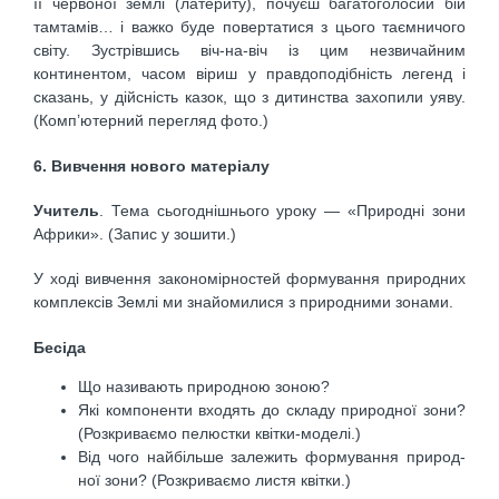
її червоної землі (латериту), почуєш бага­тоголосий бій
тамтамів… і важко буде повертатися з цього таємничого
світу. Зустрівшись віч-на-віч із цим незвичайним
континентом, часом віриш у прав­доподібність легенд і
сказань, у дійсність казок, що з дитинства захопили уяву.
(Комп’ютерний перегляд фото.)
6. Вивчення нового матеріалу
Учитель
. Тема сьогоднішнього уроку — «Природні зони
Африки». (Запис у зошити.)
У ході вивчення закономірностей формування при­родних
комплексів Землі ми знайомилися з природ­ними зонами.
Бесіда
Що називають природною зоною?
Які компоненти входять до складу природної зони?
(Розкриваємо пелюстки квітки-моделі.)
Від чого найбільше залежить формування природ­
ної зони? (Розкриваємо листя квітки.)