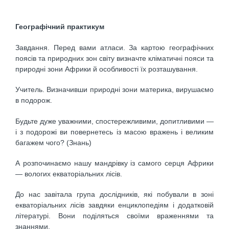
Географічний практикум
Завдання. Перед вами атласи. За картою географіч­них
поясів та природних зон світу визначте кліматич­ні пояси та
природні зони Африки й особливості їх розташування.
Учитель. Визначивши природні зони материка, ви­рушаємо
в подорож.
Будьте дуже уважними, спостережливими, допитли­вими —
і з подорожі ви повернетесь із масою вражень і великим
багажем чого? (Знань)
А розпочинаємо нашу мандрівку із самого серця Аф­рики
— вологих екваторіальних лісів.
До нас завітала група дослідників, які побували в зоні
екваторіальних лісів завдяки енциклопедіям і додат­ковій
літературі. Вони поділяться своїми враження­ми та
знаннями.