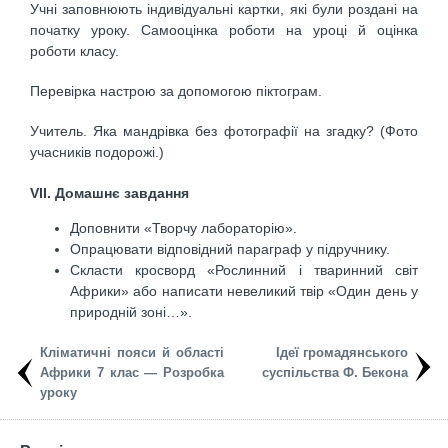
Учні заповнюють індивідуальні картки, які були роз­дані на
початку уроку. Самооцінка роботи на уроці й оцінка
роботи класу.
Перевірка настрою за допомогою піктограм.
Учитель. Яка мандрівка без фотографії на згадку? (Фото
учасників подорожі.)
VII. Домашнє завдання
Доповнити «Творчу лабораторію».
Опрацювати відповідний параграф у підручнику.
Скласти кросворд «Рослинний і тваринний світ
Африки» або написати невеликий твір «Один день у
природній зоні…».
Кліматичні пояси й області
Ідеї громадянського
Африки 7 клас — Розробка
суспільства Ф. Бекона
уроку