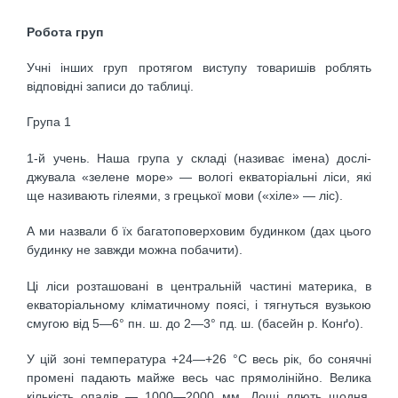
Робота груп
Учні інших груп протягом виступу товаришів роблять
відповідні записи до таблиці.
Група 1
1-й учень. Наша група у складі (називає імена) дослі­
джувала «зелене море» — вологі екваторіальні ліси, які
ще називають гілеями, з грецької мови («хіле» — ліс).
А ми назвали б їх багатоповерховим будинком (дах цього
будинку не завжди можна побачити).
Ці ліси розташовані в центральній частині матери­ка, в
екваторіальному кліматичному поясі, і тягнуть­ся вузькою
смугою від 5—6° пн. ш. до 2—3° пд. ш. (ба­сейн р. Конґо).
У цій зоні температура +24—+26 °С весь рік, бо сонячні
промені падають майже весь час прямолінійно. Велика
кількість опадів — 1000—2000 мм. Дощі ллють щодня,