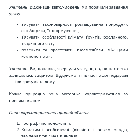
Учитель
. Відкривши квітку-модель, ми побачили завдання
уроку:
з’ясувати закономірності розташування природних
зон Африки, їх формування;
з’ясувати особливості клімату, ґрунтів, рослинно­го,
тваринного світу;
пояснити та простежити взаємозв’язки між цими
компонентами.
Учитель
. Ви, напевно, звернули увагу, що одна пе­люстка
залишилась закритою. Відкриємо її під час на­шої подорожі
— і ви зрозумієте чому.
Кожна природна зона материка характеризується за
певним планом.
План характеристики природної зони
Географічне положення.
Кліматичні особливості (кількість і режим опадів,
температури січня й липня).