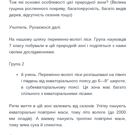
Тож які основні особливості цієї природної зони? (Велика
гущина рослинного покриву, багатоярусність, багато видів
дерев, відсутність сезонів тощо)
Учитель.
Рухаємося далі.
На нашому шляху перемінно-вологі ліси. Група на­уковців
7 класу побували в цій природній зоні і поді­ляться з нами
своїми дослідженнями.
Група 2
й учень. Перемінно-вологі ліси розташовані на північ
і південь від екваторіального поясу до 6—8° ши­роти,
в субекваторіальному поясі. Ця зона має багато
спільного з екваторіальними лісами.
Ритм життя в цій зоні залежить від сезонів. Улітку па­нують
екваторіальні повітряні маси, тому літо вологе (до 2000
мм опадів). А взимку панують тропічні пові­тряні маси,
тому зима суха й спекотна.