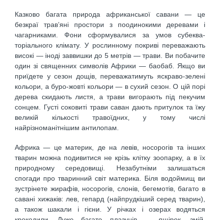
Казково багата природа африканської савани — це
безкраї трав’яні простори з поодинокими деревами і
чагарниками. Фони сформувалися за умов субеква­
торіального клімату. У рослинному покриві переважа­ють
високі — іноді заввишки до 5 метрів — трави. Ви побачите
один зі священних символів Африки — бао­баб. Якщо ви
приїдете у сезон дощів, переважатимуть яскраво-зелені
кольори, а буро-жовті кольори — в су­хий сезон. О цій порі
дерева скидають листя, а трави вигорають під пекучим
сонцем. Густі соковиті трави саван дають притулок та їжу
великій кількості травоїд­них, у тому числі
найрізноманітнішим антилопам.
Африка — це материк, де на левів, носорогів та інших
тварин можна подивитися не крізь клітку зоопарку, а в їх
природному середовищі. Незабутніми залишаться
спогади про тваринний світ материка. Біля водоймищ ви
зустрінете жирафів, носорогів, слонів, бегемотів, багато в
савані хижаків: лев, гепард (найпрудкіший серед тварин),
а також шакали і гієни. У річках і озе­рах водяться
крокодили. Дуже багато плазунів — ящі­рок, змій,