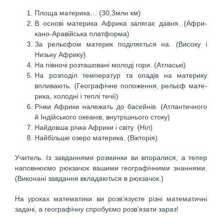
Площа материка… (30,3млн км)
В основі материка Африка залягає давня. (Афри-
кано-Аравійська платформа)
За рельєфом материк поділяється на. (Високу і
Низьку Африку)
На півночі розташовані молоді гори. (Атлаські)
На розподіл температур та опадів на материку
впливають. (Географічне положення, рельєф мате­
рика, холодні і теплі течії)
Річки Африки належать до басейнів. (Атлантич­ного
й Індійського океанів, внутрішнього стоку)
Найдовша річка Африки і світу. (Ніл)
Найбільше озеро материка. (Вікторія)
Учитель. Із завданнями розминки ви впоралися, а тепер
наповнюємо рюкзачок вашими географічни­ми знаннями.
(Виконані завдання вкладаються в рюк­зачок.)
На уроках математики ви розв’язуєте різні математич­ні
задачі, а географічну спробуємо розв’язати зараз!