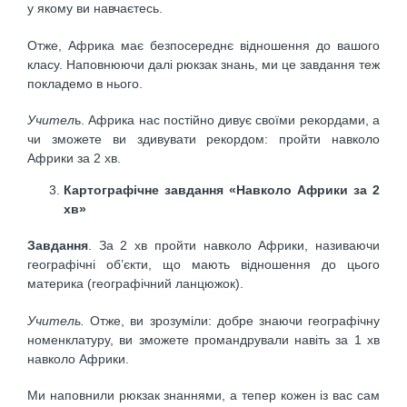
у якому ви навчаєтесь.
Отже, Африка має безпосереднє відношення до вашо­го
класу. Наповнюючи далі рюкзак знань, ми це зав­дання теж
покладемо в нього.
Учител
ь. Африка нас постійно дивує своїми рекор­дами, а
чи зможете ви здивувати рекордом: пройти на­вколо
Африки за 2 хв.
Картографічне завдання «Навколо Африки за 2
хв»
Завдання
. За 2 хв пройти навколо Африки, називаю­чи
географічні об’єкти, що мають відношення до цьо­го
материка (географічний ланцюжок).
Учитель.
Отже, ви зрозуміли: добре знаючи геогра­фічну
номенклатуру, ви зможете промандрували на­віть за 1 хв
навколо Африки.
Ми наповнили рюкзак знаннями, а тепер кожен із вас сам