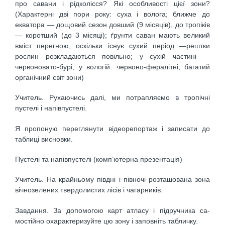
про савани і рідколісся? Які особливості цієї зони?
(Характерні дві пори року: суха і волога; ближ­че до
екватора — дощовий сезон довший (9 місяців), до тропіків
— коротший (до 3 місяці); ґрунти саван мають великий
вміст перегною, оскільки існує сухий період —рештки
рослин розкладаються повільно; у сухій части­ні —
червоновато-бурі, у вологій: червоно-фералітні; ба­гатий
органічний світ зони)
Учитель. Рухаючись далі, ми потрапляємо в тропіч­ні
пустелі і напівпустелі.
Я пропоную переглянути відеорепортаж і записати до
таблиці висновки.
Пустелі та напівпустелі (комп’ютерна презентація)
Учитель. На крайньому півдні і півночі розташована зона
вічнозелених твердолистих лісів і чагарників.
Завдання. За допомогою карт атласу і підручника са­
мостійно охарактеризуйте цю зону і заповніть таб­личку.