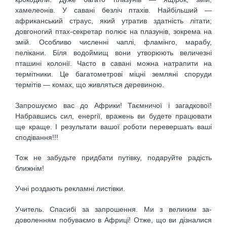
хамелеонів. У савані безліч птахів. Найбіль­ший —
африканський страус, який утратив здатність літати;
довгоногий птах-секретар полює на плазунів, зокрема на
змій. Особливо численні чаплі, фламінго, марабу,
пелікани. Біля водоймищ вони утворюють ве­личезні
пташині колонії. Часто в савані можна натра­пити на
термітники. Це багатометрові міцні земляні споруди
термітів — комах, що живляться деревиною.
Запрошуємо вас до Африки! Таємничої і загадкової!
Набравшись сил, енергії, вражень ви будете працюва­ти
ще краще. І результати вашої роботи перевершать ваші
сподівання!!!
Тож не забудьте придбати путівку, подаруйте радість
ближнім!
Учні роздають рекламні листівки.
Учитель. Спасибі за запрошення. Ми з великим за­
доволенням побуваємо в Африці! Отже, що ви дізна­лися