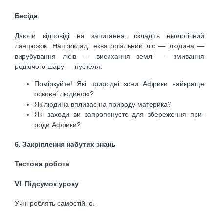
Бесіда
Даючи відповіді на запитання, складіть екологічний
ланцюжок. Наприклад: екваторіальний ліс — люди­на —
вирубування лісів — висихання землі — змиван­ня
родючого шару — пустеля.
Поміркуйте! Які природні зони Африки найкраще
освоєні людиною?
Як людина впливає на природу материка?
Які заходи ви запропонуєте для збереження при­
роди Африки?
6. Закріплення набутих знань
Тестова робота
VІ. Підсумок уроку
Учні роблять самостійно.