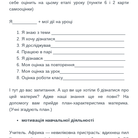
себе оцінить на цьому етапі уроку (пункти 6 і 2 карти
самооцінки)
Я__________ + мої дії на уроці
Я знаю з теми ______________________________
Я хочу дізнатися____________________________
Я досліджував______________________________
Працюю в парі _____________________________
Я дізнався _________________________________
Моя оцінка за повторення____________________
Моя оцінка за урок__________________________
Оцінка роботи класу_________________________
І тут до вас запитання. А що ви ще хотіли б дізнатися про
цей материк? Адже наші знання ще не повні? На
допомогу вам прийде план-характеристика материка.
(Учні згадують план.)
мотивація навчальної діяльності
Учитель. Африка — невиліковна пристрасть: вдих­неш пил