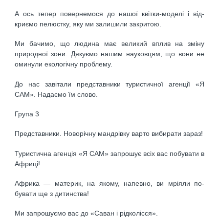
А ось тепер повернемося до нашої квітки-моделі і від­
криємо пелюстку, яку ми залишили закритою.
Ми бачимо, що людина має великий вплив на зміну
природної зони. Дякуємо нашим науковцям, що вони не
оминули екологічну проблему.
До нас завітали представники туристичної агенції «Я
САМ». Надаємо їм слово.
Група 3
Представники. Новорічну мандрівку варто вибира­ти зараз!
Туристична агенція «Я САМ» запрошує всіх вас побу­вати в
Африці!
Африка — материк, на якому, напевно, ви мріяли по­
бувати ще з дитинства!
Ми запрошуємо вас до «Саван і рідколісся».