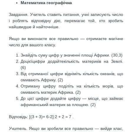
Математика географічна
Завдання. Учитель ставить питання, учні записують число
і роблять відповідну дію, перемагає той, хто зро­бить
найшвидше й найточніше.
Якщо ви виконаєте все правильно — отримаєте магіч­не
число для вашого класу.
Знайдіть суму цифр у значенні площі Африки. (30,3)
Доцієїцифри додайтекількість материків на Землі.
(6)
Від отриманої цифри відніміть кількість океанів, що
омивають Африку. (2)
Отриману цифру поділіть на кількість морів, що
омивають материк Африка. (2)
До цієї цифри додайте цифру — місце, що займає
африканський материк за площею. (2)
Відповідь: [(3 + 3)+ 6-2]:2 + 2 = 7 .
Учитель
. Якщо ви зробили все правильно — вийде клас,