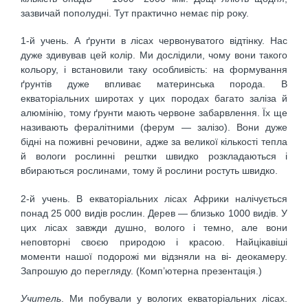
зазвичай пополудні. Тут практично немає пір року.
1-й учень. А ґрунти в лісах червонуватого відтін­ку. Нас
дуже здивував цей колір. Ми дослідили, чому вони такого
кольору, і встановили таку особливість: на формування
ґрунтів дуже впливає материнська по­рода. В
екваторіальних широтах у цих породах бага­то заліза й
алюмінію, тому ґрунти мають червоне за­барвлення. Їх ще
називають фералітними (ферум — залізо). Вони дуже
бідні на поживні речовини, адже за великої кількості тепла
й вологи рослинні рештки швидко розкладаються і
вбираються рослинами, тому й рослини ростуть швидко.
2-й учень. В екваторіальних лісах Африки налі­чується
понад 25 000 видів рослин. Дерев — близько 1000 видів. У
цих лісах завжди душно, волого і темно, але вони
неповторні своєю природою і красою. Най­цікавіші
моменти нашої подорожі ми відзняли на ві- деокамеру.
Запрошую до перегляду. (Комп’ютерна пре­зентація.)
Учитель
. Ми побували у вологих екваторіальних лі­сах.