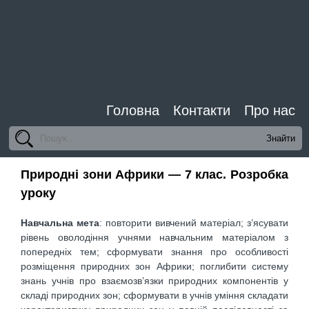
Головна
Контакти
Про нас
Природні зони Африки — 7 клас. Розробка
уроку
Навчальна мета
: повторити вивчений матеріал; з’ясувати
рівень оволодіння учнями навчальним ма­теріалом з
попередніх тем; сформувати знання про особливості
розміщення природних зон Африки; по­глибити систему
знань учнів про взаємозв’язки при­родних компонентів у
складі природних зон; сформу­вати в учнів уміння складати