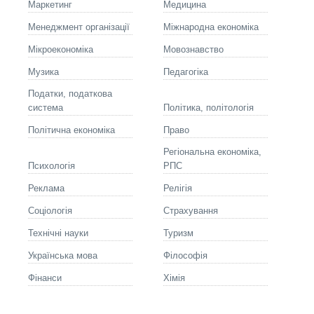
Маркетинг
Медицина
Менеджмент організації
Міжнародна економіка
Мікроекономіка
Мовознавство
Музика
Педагогіка
Податки, податкова
система
Політика, політологія
Політична економіка
Право
Регіональна економіка,
Психологія
РПС
Реклама
Релігія
Соціологія
Страхування
Технічні науки
Туризм
Українська мова
Філософія
Фінанси
Хімія