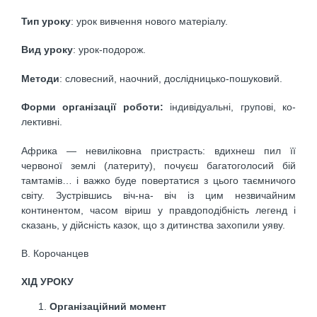
Тип уроку
: урок вивчення нового матеріалу.
Вид уроку
: урок-подорож.
Методи
: словесний, наочний, дослідницько-пошу­ковий.
Форми організації роботи:
індивідуальні, групові, ко­
лективні.
Африка — невиліковна пристрасть: вдихнеш пил її
червоної землі (латериту), почуєш багатоголосий бій
тамтамів… і важко буде повертатися з цього таємничого
світу. Зустрівшись віч-на- віч із цим незвичайним
континентом, часом віриш у правдоподібність легенд і
сказань, у дійсність казок, що з дитинства захопили уяву.
В. Корочанцев
ХІД УРОКУ
Організаційний момент