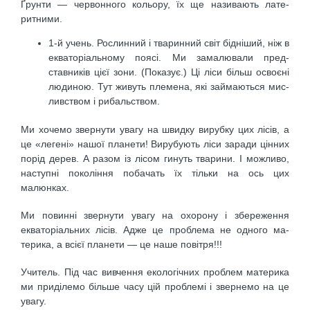
Ґрунти — червонного кольору, їх ще називають лате­
ритними.
1-й учень. Рослинний і тваринний світ бідніший, ніж в
екваторіальному поясі. Ми замалювали пред­
ставників цієї зони. (Показує.) Ці ліси більш освоєні
людиною. Тут живуть племена, які займаються мис­
ливством і рибальством.
Ми хочемо звернути увагу на швидку вирубку цих лі­сів, а
це «легені» нашої планети! Вирубують ліси зара­ди цінних
порід дерев. А разом із лісом гинуть твари­ни. І можливо,
наступні покоління побачать їх тільки на ось цих
малюнках.
Ми повинні звернути увагу на охорону і збереження
екваторіальних лісів. Адже це проблема не одного ма­
терика, а всієї планети — це наше повітря!!!
Учитель. Під час вивчення екологічних проблем ма­терика
ми приділемо більше часу цій проблемі і звер­немо на це
увагу.