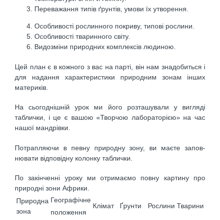
Переважання типів ґрунтів, умови їх утворення.
Особливості рослинного покриву, типові рослини.
Особливості тваринного світу.
Видозміни природних комплексів людиною.
Цей план є в кожного з вас на парті, він нам знадо­биться і
для надання характеристики природним зо­нам інших
материків.
На сьогоднішній урок ми його розташували у вигля­ді
таблички, і це є вашою «Творчою лабораторією» на час
нашої мандрівки.
Потрапляючи в певну природну зону, ви маєте запов­
нювати відповідну колонку таблички.
По закінченні уроку ми отримаємо повну картину про
природні зони Африки.
Географічне
Природна
Клімат
Ґрунти
Рослини
Тварини
зона
поло­ження