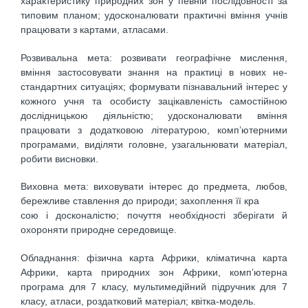
характеристику природ­них зон у певній послідовності за
типовим планом; удосконалювати практичні вміння учнів
працювати з картами, атласами.
Розвивальна мета: розвивати географічне мислення,
вміння застосовувати знання на практиці в нових не­
стандартних ситуаціях; формувати пізнавальний ін­терес у
кожного учня та особисту зацікавленість са­мостійною
дослідницькою діяльністю; удосконалю­вати вміння
працювати з додатковою літературою, комп’ютерними
програмами, виділяти головне, уза­гальнювати матеріал,
робити висновки.
Виховна мета: виховувати інтерес до предмета, любов,
бережливе ставлення до природи; захоплення її кра­
сою і досконалістю; почуття необхідності зберігати й
охороняти природне середовище.
Обладнання: фізична карта Африки, кліматична карта
Африки, карта природних зон Африки, комп’ютерна
програма для 7 класу, мультимедійний підручник для 7
класу, атласи, роздатковий матеріал; квітка-модель.