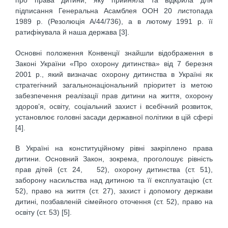
про права дитини, яку прийняла та відкрила для
підписання Генеральна Асамблея ООН 20 листопада
1989 р. (Резолюція А/44/736), а в лютому 1991 р. її
ратифікувала й наша держава [3].
Основні положення Конвенції знайшли відображення в
Законі України «Про охорону дитинства» від 7 березня
2001 р., який визначає охорону дитинства в Україні як
стратегічний загальнонаціональний пріоритет із метою
забезпечення реалізації прав дитини на життя, охорону
здоров’я, освіту, соціальний захист і всебічний розвиток,
установлює головні засади державної політики в цій сфері
[4].
В Україні на конституційному рівні закріплено права
дитини. Основний Закон, зокрема, проголошує рівність
прав дітей (ст. 24, 52), охорону дитинства (ст. 51),
заборону насильства над дитиною та її експлуатацію (ст.
52), право на життя (ст. 27), захист і допомогу держави
дитині, позбавленій сімейного оточення (ст. 52), право на
освіту (ст. 53) [5].