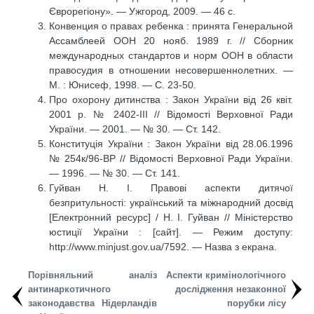
Єврорегіону». — Ужгород, 2009. — 46 с.
Конвенция о правах ребенка : принята Генеральной
Ассамблеей ООН 20 нояб. 1989 г. // Сборник
международных стандартов и норм ООН в области
правосудия в отношении несовершеннолетних. —
М. : Юнисеф, 1998. — С. 23-50.
Про охорону дитинства : Закон України від 26 квіт.
2001 р. № 2402-ІІІ // Відомості Верховної Ради
України. — 2001. — № 30. — Ст. 142.
Конституція України : Закон України від 28.06.1996
№ 254к/96-ВР // Відомості Верховної Ради України.
— 1996. — № 30. — Ст. 141.
Гуйван Н. І. Правові аспекти дитячої
безпритульності: український та міжнародний досвід
[Електронний ресурс] / Н. І. Гуйван // Міністерство
юстиції України : [сайт]. — Режим доступу:
http://www.minjust.gov.ua/7592. — Назва з екрана.
Порівняльний аналіз
Аспекти кримінологічного
антинаркотичного
дослідження незаконної
законодавства Нідерландів
порубки лісу