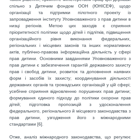
спільно з Дитячим фондом ООН (ЮНІСЕФ), щодо
організації та підтримки пілотного проекту із
запровадження інституту Уповноваженого з прав дитини в
низці регіонів. Метою цих заходів є сприяння
пріоритетності політики щодо дітей і підлітків, підвищення
організаційного рівня виконання федеральних,
регіональних і місцевих законів та інших нормативних
актів, публічно-правова інформаційна діяльність у сфері
прав дитини. Основними завданнями Уповноваженого з
прав дитини є забезпечення гарантій державного захисту
прав і свобод дитини, розвиток та доповнення наявних
форм і засобів їх захисту; координування діяльності
державних органів та громадських організацій у цій сфері;
усебічне сприяння відновленню порушених прав дитини;
формування єдиного підходу до політики охорони прав
дітей; підготовка пропозицій з удосконалення
федерального, регіонального й місцевого законодавства з
прав дитини, узгодження його з міжнародними
стандартами [6].
Отже, аналіз міжнародного законодавства, що регулює