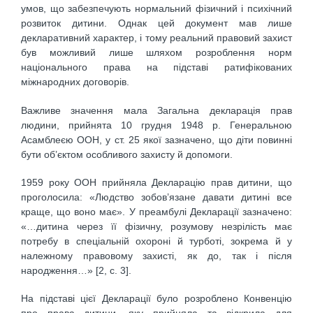
умов, що забезпечують нормальний фізичний і психічний
розвиток дитини. Однак цей документ мав лише
декларативний характер, і тому реальний правовий захист
був можливий лише шляхом розроблення норм
національного права на підставі ратифікованих
міжнародних договорів.
Важливе значення мала Загальна декларація прав
людини, прийнята 10 грудня 1948 р. Генеральною
Асамблеєю ООН, у ст. 25 якої зазначено, що діти повинні
бути об’єктом особливого захисту й допомоги.
1959 року ООН прийняла Декларацію прав дитини, що
проголосила: «Людство зобов’язане давати дитині все
краще, що воно має». У преамбулі Декларації зазначено:
«…дитина через її фізичну, розумову незрілість має
потребу в спеціальній охороні й турботі, зокрема й у
належному правовому захисті, як до, так і після
народження…» [2, с. 3].
На підставі цієї Декларації було розроблено Конвенцію