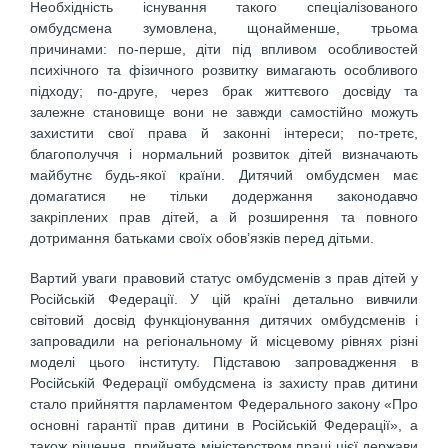
Необхідність існування такого спеціалізованого
омбудсмена зумовлена, щонайменше, трьома
причинами: по-перше, діти під впливом особливостей
психічного та фізичного розвитку вимагають особливого
підходу; по-друге, через брак життєвого досвіду та
залежне становище вони не завжди самостійно можуть
захистити свої права й законні інтереси; по-третє,
благополуччя і нормальний розвиток дітей визначають
майбутнє будь-якої країни. Дитячий омбудсмен має
домагатися не тільки додержання законодавчо
закріплених прав дітей, а й розширення та повного
дотримання батьками своїх обов’язків перед дітьми.
Вартий уваги правовий статус омбудсменів з прав дітей у
Російській Федерації. У цій країні детально вивчили
світовий досвід функціонування дитячих омбудсменів і
запровадили на регіональному й місцевому рівнях різні
моделі цього інституту. Підставою запровадження в
Російській Федерації омбудсмена із захисту прав дитини
стало прийняття парламентом Федерального закону «Про
основні гарантії прав дитини в Російській Федерації», а
також рішення, прийняте міністерством праці цієї держави