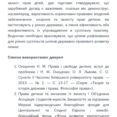
захист прав дітей, дає підстави стверджувати, що
зарубіжний досвід є важливим, оскільки він демонструє,
насамперед, варіативність нормативно-правових моделей
забезпечення, охорони та захисту прав дитини, які
застосовують у різних державах, а також ефективність або
неефективність їх упровадження в суспільну практику.
Водночас необхідно враховувати, що цілком уніфікованих
для різних суспільств шляхів державно-правового розвитку
немає.
Список використаних джерел
Оніщенко Н. М. Права і свободи дитини: вступ до
проблеми / Н. М. Оніщенко, О. Л. Львова, С. О.
Сунєгін // Часопис Київського університету права. —
2013. — № 2. — С. 13-17. — (Серія: «Теорія та
історія держави і права. Філософія права»).
Права дитини та механізм їх захисту / Об’єднана
Асоціація студентів-юристів Закарпаття за підтримки
Мережі нідерландських благодійних фондів для
Центральної та Східної Європи ; міжобл.
благодійний фонд «Фонд розвитку карпатського