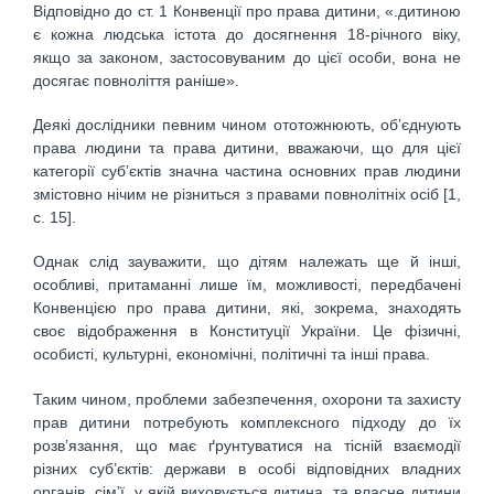
Відповідно до ст. 1 Конвенції про права дитини, «.дитиною
є кожна людська істота до досягнення 18-річного віку,
якщо за законом, застосовуваним до цієї особи, вона не
досягає повноліття раніше».
Деякі дослідники певним чином ототожнюють, об’єднують
права людини та права дитини, вважаючи, що для цієї
категорії суб’єктів значна частина основних прав людини
змістовно нічим не різниться з правами повнолітніх осіб [1,
с. 15].
Однак слід зауважити, що дітям належать ще й інші,
особливі, притаманні лише їм, можливості, передбачені
Конвенцією про права дитини, які, зокрема, знаходять
своє відображення в Конституції України. Це фізичні,
особисті, культурні, економічні, політичні та інші права.
Таким чином, проблеми забезпечення, охорони та захисту
прав дитини потребують комплексного підходу до їх
розв’язання, що має ґрунтуватися на тісній взаємодії
різних суб’єктів: держави в особі відповідних владних
органів, сім’ї, у якій виховується дитина, та власне дитини