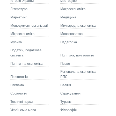
Історія України
мистецтво
Літературa
Макроекономіка
Маркетинг
Медицина
Менеджмент організації
Міжнародна економіка
Мікроекономіка
Мовознавство
Музика
Педагогіка
Податки, податкова
система
Політика, політологія
Політична економіка
Право
Регіональна економіка,
Психологія
РПС
Реклама
Релігія
Соціологія
Страхування
Технічні науки
Туризм
Українська мова
Філософія