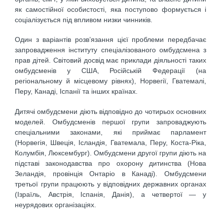
як самостійної особистості, яка поступово формується і
соціалізується під впливом низки чинників.
Один з варіантів розв’язання цієї проблеми передбачає
запровадження інституту спеціалізованого омбудсмена з
прав дітей. Світовий досвід має приклади діяльності таких
омбудсменів у США, Російській Федерації (на
регіональному й місцевому рівнях), Норвегії, Гватемалі,
Перу, Канаді, Іспанії та інших країнах.
Дитячі омбудсмени діють відповідно до чотирьох основних
моделей. Омбудсменів першої групи запроваджують
спеціальними законами, які приймає парламент
(Норвегія, Швеція, Ісландія, Гватемала, Перу, Коста-Ріка,
Колумбія, Люксембург). Омбудсмени другої групи діють на
підставі законодавства про охорону дитинства (Нова
Зеландія, провінція Онтаріо в Канаді). Омбудсмени
третьої групи працюють у відповідних державних органах
(Ізраїль, Австрія, Іспанія, Данія), а четвертої — у
неурядових організаціях.