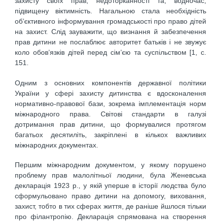
захисту своїх прав, недоторканності та, водночас,
підвищену віктимність. Нагальною стала необхідність
об’єктивного інформування громадськості про право дітей
на захист. Слід зауважити, що визнання й забезпечення
прав дитини не послаблює авторитет батьків і не звужує
коло обов’язків дітей перед сім’єю та суспільством [1, с.
151.
Одним з основних компонентів державної політики
України у сфері захисту дитинства є вдосконалення
нормативно-правової бази, зокрема імплементація норм
міжнародного права. Світові стандарти в галузі
дотримання прав дитини, що формувалися протягом
багатьох десятиліть, закріплені в кількох важливих
міжнародних документах.
Першим міжнародним документом, у якому порушено
проблему прав малолітньої людини, була Женевська
декларація 1923 р., у якій уперше в історії людства було
сформульовано право дитини на допомогу, виховання,
захист, тобто в тих сферах життя, де раніше йшлося тільки
про філантропію. Декларація спрямована на створення