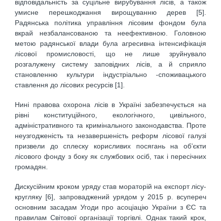
відповідальність за суцільне вирубування лісів, а також
умисне перешкоджання вирощуванню дерев [5].
Радянська політика управління лісовим фондом була
вкрай незбалансованою та неефективною. Головною
метою радянської влади була агресивна інтенсифікація
лісової промисловості, що не лише зруйнувало
розгалужену систему заповідних лісів, а й сприяло
становленню культури індустріально -споживацького
ставлення до лісових ресурсів [1].
Нині правова охорона лісів в Україні забезпечується на
рівні конституційного, екологічного, цивільного,
адміністративного та кримінального законодавства. Проте
неузгодженість та незавершеність реформ лісової галузі
призвели до сплеску корисливих посягань на об’єкти
лісового фонду з боку як службових осіб, так і пересічних
громадян.
Дискусійним кроком уряду став мораторій на експорт лісу-
кругляку [6], запроваджений урядом у 2015 р. всупереч
основним засадам Угоди про асоціацію України з ЄС та
правилам Світової організації торгівлі. Однак такий крок,