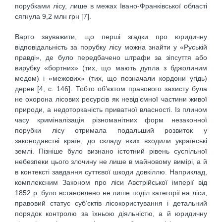
порубками лісу, лише в межах Івано-Франківської області
сягнула 9,2 млн грн [7].
Варто зауважити, що перші згадки про юридичну
відповідальність за порубку лісу можна знайти у «Руській
правді», де було передбачено штрафи за зіпсуття або
вирубку «бортних» (тих, що мають дупла з бджолиним
медом) і «межових» (тих, що позначали кордони угідь)
дерев [4, с. 146]. Тобто об’єктом правового захисту була
не охорона лісових ресурсів як невід’ємної частини живої
природи, а недоторканість приватної власності. Із плином
часу криміналізація різноманітних форм незаконної
порубки лісу отримала подальший розвиток у
законодавстві країн, до складу яких входили українські
землі. Пізніше було визнано істотний рівень суспільної
небезпеки цього злочину не лише в майновому вимірі, а й
в контексті завдання суттєвої шкоди довкіллю. Наприклад,
комплексним Законом про ліси Австрійської імперії від
1852 р. було встановлено не лише поділ категорії на ліси,
правовий статус суб’єктів лісокористування і детальний
порядок контролю за їхньою діяльністю, а й юридичну