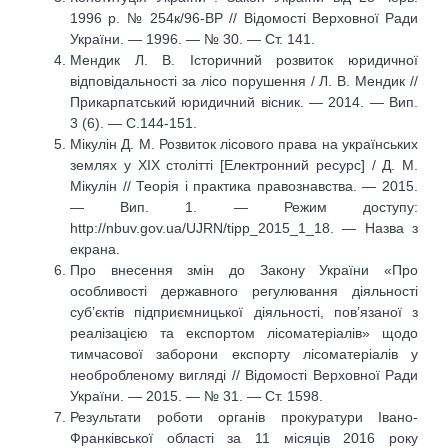
1996 р. № 254к/96-ВР // Відомості Верховної Ради
України. — 1996. — № 30. — Ст. 141.
Мендик Л. В. Історичний розвиток юридичної
відповідальності за лісо порушення / Л. В. Мендик //
Прикарпатський юридичний вісник. — 2014. — Вип.
3 (6). — С.144-151.
Мікулін Д. М. Розвиток лісового права на українських
землях у XIX столітті [Електронний ресурс] / Д. М.
Мікулін // Теорія і практика правознавства. — 2015.
— Вип. 1. — Режим доступу:
http://nbuv.gov.ua/UJRN/tipp_2015_1_18. — Назва з
екрана.
Про внесення змін до Закону України «Про
особливості державного регулювання діяльності
суб’єктів підприємницької діяльності, пов’язаної з
реалізацією та експортом лісоматеріалів» щодо
тимчасової заборони експорту лісоматеріалів у
необробленому вигляді // Відомості Верховної Ради
України. — 2015. — № 31. — Ст. 1598.
Результати роботи органів прокуратури Івано-
Франківської області за 11 місяців 2016 року