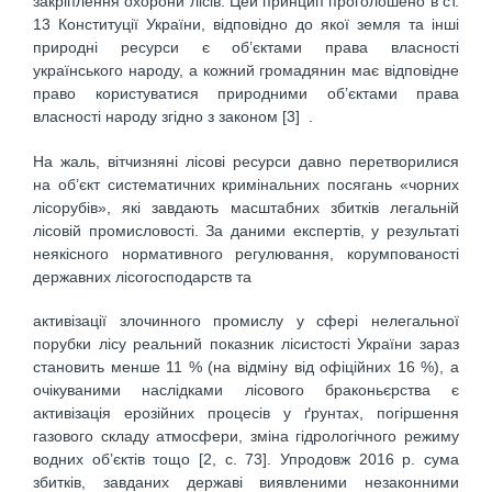
закріплення охорони лісів. Цей принцип проголошено в ст.
13 Конституції України, відповідно до якої земля та інші
природні ресурси є об’єктами права власності
українського народу, а кожний громадянин має відповідне
право користуватися природними об’єктами права
власності народу згідно з законом [3] .
На жаль, вітчизняні лісові ресурси давно перетворилися
на об’єкт систематичних кримінальних посягань «чорних
лісорубів», які завдають масштабних збитків легальній
лісовій промисловості. За даними експертів, у результаті
неякісного нормативного регулювання, корумпованості
державних лісогосподарств та
активізації злочинного промислу у сфері нелегальної
порубки лісу реальний показник лісистості України зараз
становить менше 11 % (на відміну від офіційних 16 %), а
очікуваними наслідками лісового браконьєрства є
активізація ерозійних процесів у ґрунтах, погіршення
газового складу атмосфери, зміна гідрологічного режиму
водних об’єктів тощо [2, с. 73]. Упродовж 2016 р. сума
збитків, завданих державі виявленими незаконними