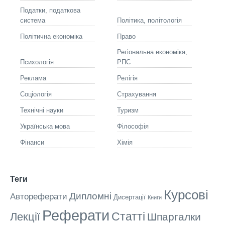
Податки, податкова
система
Політика, політологія
Політична економіка
Право
Регіональна економіка,
Психологія
РПС
Реклама
Релігія
Соціологія
Страхування
Технічні науки
Туризм
Українська мова
Філософія
Фінанси
Хімія
Теги
Курсові
Дипломні
Автореферати
Дисертації
Книги
Реферати
Статті
Лекції
Шпаргалки