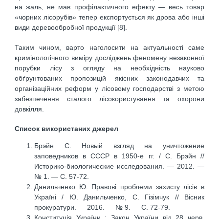
на жаль, не мав профілактичного ефекту — весь товар
«чорних лісорубів» тепер експортується як дрова або інші
види деревообробної продукції [8].
Таким чином, варто наголосити на актуальності саме
кримінологічного виміру досліджень феномену незаконної
порубки лісу з огляду на необхідність науково
обґрунтованих пропозицій якісних законодавчих та
організаційних реформ у лісовому господарстві з метою
забезпечення сталого лісокористування та охорони
довкілля.
Список використаних джерел
Брэйн С. Новый взгляд на уничтожение
заповедников в СССР в 1950-е гг. / С. Брэйн //
Историко-биологические исследования. — 2012. —
№ 1. — С. 57-72.
Данильченко Ю. Правові проблеми захисту лісів в
Україні / Ю. Данильченко, С. Гізімчук // Вісник
прокуратури. — 2016. — № 9. — С. 72-79.
Конституція України : Закон України від 28 черв.