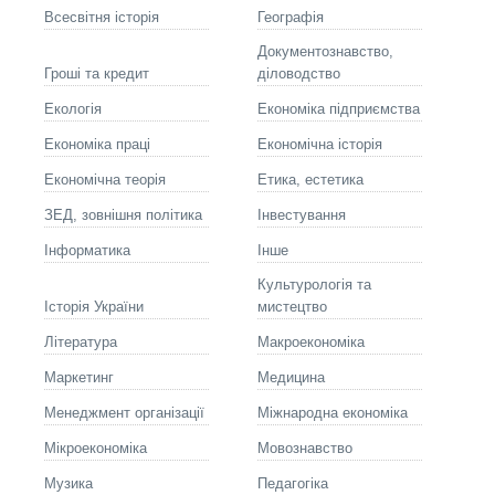
Всесвітня історія
Географія
Документознавство,
Гроші та кредит
діловодство
Екологія
Економіка підприємства
Економіка праці
Економічна історія
Економічна теорія
Етика, естетика
ЗЕД, зовнішня політика
Інвестування
Інформатика
Інше
Культурологія та
Історія України
мистецтво
Літературa
Макроекономіка
Маркетинг
Медицина
Менеджмент організації
Міжнародна економіка
Мікроекономіка
Мовознавство
Музика
Педагогіка