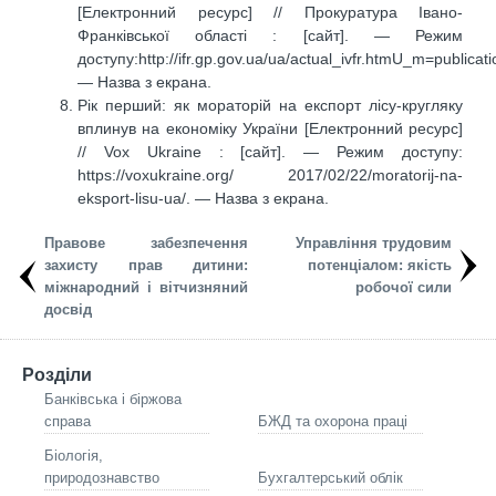
[Електронний ресурс] // Прокуратура Івано-
Франківської області : [сайт]. — Режим
доступу:http://ifr.gp.gov.ua/ua/actual_ivfr.htmU_m=public
— Назва з екрана.
Рік перший: як мораторій на експорт лісу-кругляку
вплинув на економіку України [Електронний ресурс]
// Vox Ukraine : [сайт]. — Режим доступу:
https://voxukraine.org/ 2017/02/22/moratorij-na-
eksport-lisu-ua/. — Назва з екрана.
Правове забезпечення
Управління трудовим
захисту прав дитини:
потенціалом: якість
міжнародний і вітчизняний
робочої сили
досвід
Розділи
Банківська і біржова
справа
БЖД та охорона праці
Біологія,
природознавство
Бухгалтерський облік