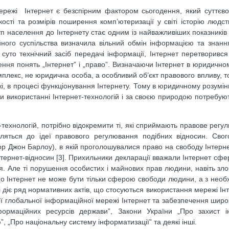
мережі Інтернет є безспірним фактором сьогодення, який суттєв
ості та розмірів поширення комп’ютеризації у світі історію людс
уп населення до Інтернету стає одним із найважливіших показників 
йного суспільства визначила вільний обмін інформацією та знанн
 суто технічний засіб передачі інформації, Інтернет перетворивс
ння понять „Інтернет” і „право”. Визначаючи Інтернет в юридичном
омплекс, не юридична особа, а особливий об’єкт правового впливу, т
жі, в процесі функціонування Інтернету. Тому в юридичному розумінн
при використанні Інтернет-технологій і за своєю природою потребую
-технологій, потрібно відокремити ті, які сприймають правове регу
вляться до ідеї правового регулювання подібних відносин. Сво
р Джон Барлоу), в якій проголошувалися право на свободу Інтерне
тернет-відносин [3]. Прихильники декларації вважали Інтернет сфе
. Але ті порушення особистих і майнових прав людини, навіть злоч
о Інтернет не може бути тільки сферою свободи людини, а з необх
 діє ряд нормативних актів, що стосуються використання мережі Інт
ї глобальної інформаційної мережі Інтернет та забезпечення широ
формаційних ресурсів держави”, Закони України „Про захист і
, „Про національну систему інформатизації” та деякі інші.