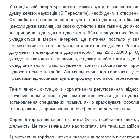
У спеціальній літературі нерідко можна зустріти висловлюван
думку деяких науковців (С.Переслегін), необхідним є створення
Однак багато вчених це заперечують з тієї підстави, що більші
(деколи дуже важливі), за своєю сутністю є вже такими, до яки
та принципи. Донедавна однією з найбільш актуальних була 
укладаються в мережі Інтернет. Це питання постало у зв
нормативних актів на врегулювання цих правовідносин: Закони
документи і електронний документообіг” від 22.05.2003 р. О
укладенні і виконанні правочинів, є цілком прийнятними і для 
склад цивільного правопорушення, збитки, зобов’язання, пр
відносин немає потреби. Аналіз відносин, що виникають у с
правовими відносинами купівлі-продажу, поставки, перевезенн
Таким чином, ситуацію з нормативним регулюванням віднос
існуючих норм можна з успіхом пристосовувати до віртуальн
встановлення спеціальних правил, які б враховували особли
законодавства, спрямованих на їх ефективне регулювання.
Серед Інтернет-відносин, які потребують особливого підхо
діяльність. Це та ж звична для нас торгівля, але така, що здій
1) віртуальна торгівля шляхом укладення договорів в електро