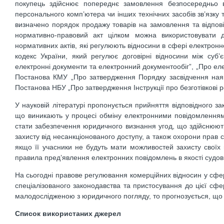
покупець здійснює попереднє замовлення безпосередньо в 
персонального комп’ютера чи інших технічних засобів зв’язку 
визначено порядок продажу товарів на замовлення та відповіда
нормативно-правовий акт цілком можна використовувати дл
нормативних актів, які регулюють відносини в сфері електронн
кодекс України, який регулює договірні відносини між суб
електронні документи та електронний документообіг”, „Про еле
Постанова КМУ „Про затвердження Порядку засвідчення наяв
Постанова НБУ „Про затвердження Інструкції про безготівкові р
У науковій літературі пропонується прийняття відповідного з
що виникають у процесі обміну електронними повідомленнями
стати забезпечення юридичного визнання угод, що здійснюють
захисту від несанкціонованого доступу, а також охорони прав 
якщо її учасники не будуть мати можливостей захисту своїх п
правила пред’явлення електронних повідомлень в якості судови
На сьогодні правове регулювання комерційних відносин у сфе
спеціалізованого законодавства та пристосування до цієї сфер
малодослідженою з юридичного погляду, то прогнозується, що
Список використаних джерел