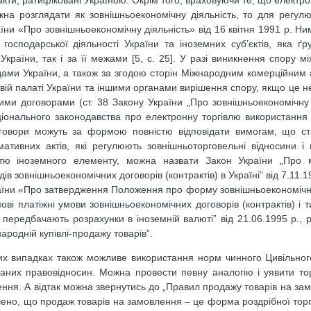
 акти, ратифіковані Україною. Окрім того, враховуючи те, що електр
ожна розглядати як зовнішньоекономічну діяльність, то для регул
и «Про зовнішньоекономічну діяльність» від 16 квітня 1991 р. Ни
 господарської діяльності України та іноземних суб’єктів, яка ґр
країни, так і за її межами [5, с. 25]. У разі виникнення спору мі
удами України, а також за згодою сторін Міжнародним комерційним
ій палаті України та іншими органами вирішення спору, якщо це н
ми договорами (ст. 38 Закону України „Про зовнішньоекономічну д
аціонального законодавства про електронну торгівлю використання
договори можуть за формою повністю відповідати вимогам, що ст
мативних актів, які регулюють зовнішньоторговельні відносини і
астю іноземного елементу, можна назвати Закон України „Про 
в зовнішньоекономічних договорів (контрактів) в Україні” від 7.11.1
України «Про затвердження Положення про форму зовнішньоекономічн
пові платіжні умови зовнішньоекономічних договорів (контрактів) і 
 передбачають розрахунки в іноземній валюті” від 21.06.1995 р., 
ародній купівлі-продажу товарів”.
цих випадках також можливе використання норм чинного Цивільног
даних правовідносин. Можна провести певну аналогію і уявити то
лення. А відтак можна звернутись до „Правил продажу товарів на зам
чено, що продаж товарів на замовлення – це форма роздрібної торгі