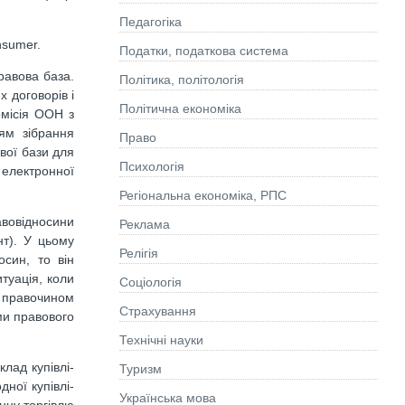
Педагогіка
nsumer.
Податки, податкова система
равова база.
Політика, політологія
 договорів і
Політична економіка
омісія ООН з
ям зібрання
Право
вої бази для
Психологія
 електронної
Регіональна економіка, РПС
авовідносини
Реклама
т). У цьому
Релігія
осин, то він
туація, коли
Соціологія
а правочином
Страхування
еми правового
Технічні науки
лад купівлі-
Туризм
ної купівлі-
Українська мова