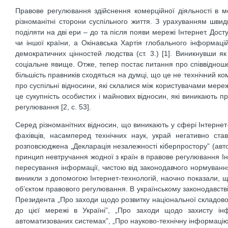
Правове регулювання здійснення комерційної діяльності в 
різноманітні сторони суспільного життя. З урахуванням швидк
поділяти на дві ери – до та після появи мережі Інтернет. Дост
чи іншої країни, а Окінавська Хартія глобального інформаці
демократичних цінностей людства (ст. 3.) [1]. Виникнувши як
соціальне явище. Отже, тепер постає питання про співвідноше
більшість правників сходяться на думці, що це не технічний к
про суспільні відносини, які склалися між користувачами мере
це сукупність особистих і майнових відносин, які виникають 
регулювання [2, с. 53].
Серед різноманітних відносин, що виникають у сфері Інтернет
фахівців, насамперед технічних наук, украй негативно ста
розповсюджена „Декларація незалежності кіберпростору” (авто
принцип невтручання жодної з країн в правове регулювання Ін
пересування інформації, чистою від законодавчого нормування
виникли з допомогою Інтернет-технологій, наочно показали, щ
об’єктом правового регулювання. В українському законодавстві
Президента „Про заходи щодо розвитку національної складово
до цієї мережі в Україні”, „Про заходи щодо захисту ін
автоматизованих системах”, „Про науково-технічну інформацію”