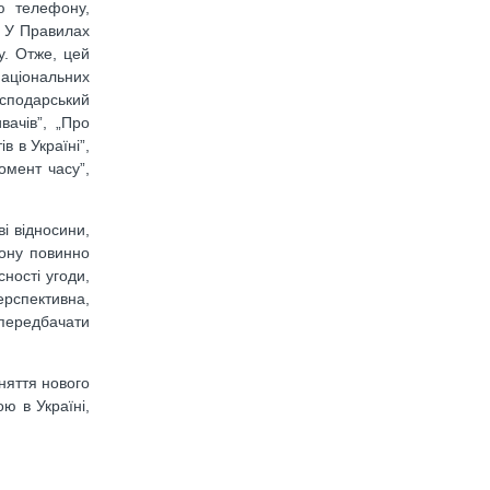
ю телефону,
. У Правилах
у. Отже, цей
аціональних
осподарський
вачів”, „Про
 в Україні”,
омент часу”,
і відносини,
кону повинно
ності угоди,
ерспективна,
 передбачати
няття нового
ю в Україні,