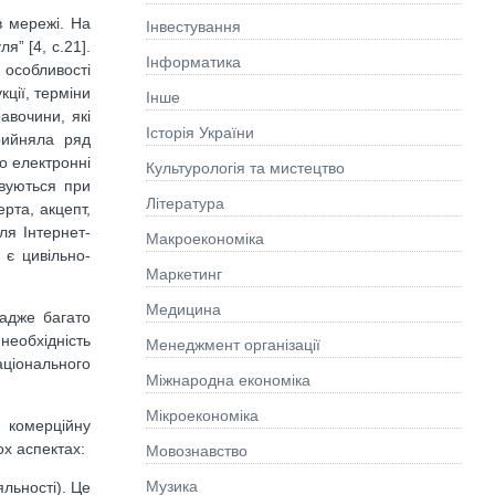
в мережі. На
Інвестування
я” [4, с.21].
Інформатика
і особливості
кції, терміни
Інше
авочини, які
Історія України
рийняла ряд
о електронні
Культурологія та мистецтво
овуються при
Літературa
ерта, акцепт,
ля Інтернет-
Макроекономіка
 є цивільно-
Маркетинг
Медицина
адже багато
необхідність
Менеджмент організації
аціонального
Міжнародна економіка
Мікроекономіка
у комерційну
ох аспектах:
Мовознавство
Музика
льності). Це