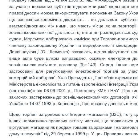
продажу товарів” від 1 квітня 1980 р., інші міжнародно-правові
за участю іноземних суб’єктів підприємницької діяльності м
правовідносин можна використовувати положення Закону Україн
що зовнішньоекономічна діяльність – це діяльність суб’єктів
взаємовідносинах між ними, що мають місце як на території У
зовнішньоекономічної діяльності ці питання розглядаються с
судом, Морською арбітражною комісією при Торгово-промислов
чинному законодавству України чи передбачено її міжнародни
Деякі науковці (О. Шевченко) вважають, що за відсутності н
вище актів буде цілком виправдано, оскільки електронні 
зовнішньоекономічного договору [6,с.143]. Серед інших нор
застосовані для регулювання електронної торгівлі за уч
комерційний арбітраж”, Указ Президента „Про облік окремих виді
Міністерства економіки та з питань європейської інтеграції 
(контрактів)» від 06.09.2001 р., Постанову КМУ і НБУ „Про ти
захисних застережень до зовнішньоекономічних договорів, які
Україною 14.07.1993 р. Конвенцію „Про позовну давність в міжн
Щодо торгівлі за допомогою Інтернет-магазинів (B2C), то у 
інших нормативно-правових актів у частині, що торкаються 
віртуальні магазини як продаж товарів за зразками і на замов
дому в покупців” від 29 березня 1999 р. У цих Правилах визна