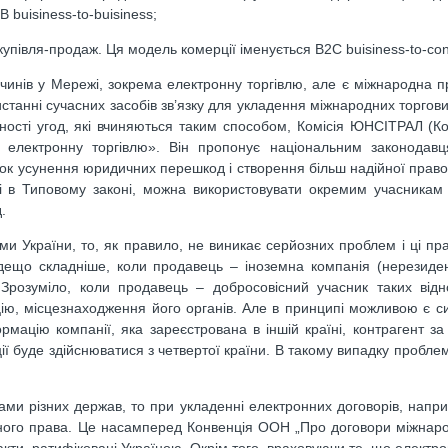
 buisiness-to-buisiness;
купівля-продаж. Ця модель комерції іменується B2C buisiness-to-co
чинів у Мережі, зокрема електронну торгівлю, але є міжнародна п
танні сучасних засобів зв’язку для укладення міжнародних торгових
ності угод, які вчиняються таким способом, Комісія ЮНСІТРАЛ (К
 електронну торгівлю». Він пропонує національним законодавц
 усунення юридичних перешкод і створення більш надійної право
ені в Типовому законі, можна використовувати окремим учасникам
.
ми України, то, як правило, не виникає серйозних проблем і ці пр
дещо складніше, коли продавець – іноземна компанія (нерезиден
Зрозуміло, коли продавець – добросовісний учасник таких відн
ю, місцезнаходження його органів. Але в принципі можливою є си
рмацію компанії, яка зареєстрована в іншій країні, контрагент з
ції буде здійснюватися з четвертої країни. В такому випадку пробл
ами різних держав, то при укладенні електронних договорів, наприк
ного права. Це насамперед Конвенція ООН „Про договори міжнарод