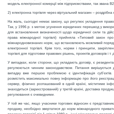
модель електронної комерції між підприємствами, так звана B2B
2) електронна торгівля через віртуальний магазин – роздрібна 
На жаль, сьогодні немає закону, що регулює укладення право
Так, у 1996 р. з метою усунення юридичних перешкод у викорис
для встановлення визначеності щодо юридичної сили та дійс
права міжнародної торгівлі) прийняла «Типовий закон про
міжнародновизнаних норм, що встановлюють можливий порядок
електронної торгівлі. Крім того, норми і принципи, закріпл
торгівлі для підготовки правових рішень, проектів договорів і т. д
У випадках, коли сторони, що укладають договір, є резидента
регулюються чинним законодавством. Питання вирішується 
випадку вже першою проблемою є ідентифікація суб’єктів. 
розмістить максимально повну інформацію про його реєстраці
сервер, фізично розташований в одній країні, міститиме інфо
знаходиться (зареєстрований) у третій країні, доставка продук
регулювання є очевидними.
У той же час, якщо учасники торгових відносин є представник
продажу, необхідно звертатися до норм міжнародного приват