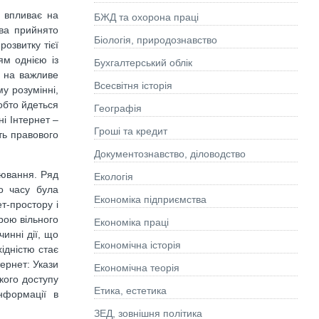
о впливає на
БЖД та охорона праці
тва прийнято
Біологія, природознавство
розвитку тієї
ям однією із
Бухгалтерський облік
я на важливе
Всесвітня історія
у розумінні,
обто йдеться
Географія
і Інтернет –
Гроші та кредит
ть правового
Документознавство, діловодство
лювання. Ряд
Екологія
го часу була
Економіка підприємства
т-простору і
рою вільного
Економіка праці
инні дії, що
Економічна історія
ідністю стає
ернет: Укази
Економічна теорія
кого доступу
Етика, естетика
нформації в
ЗЕД, зовнішня політика