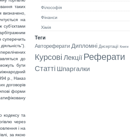
онну торгівлю
ювання таких
Філософія
м визначено,
Фінанси
унтується на
ж суб’єктами
Хімія
 арбітражним
Теги
е суперечить
Дипломні
Автореферати
іяльність”).
Дисертації
Книги
 перелічених
Реферати
Курсові
Лекції
авляться до
 можуть бути
Статті
Шпаргалки
міжнародний
994 р., Наказ
их договорів
типові форми
ратифіковану
о кодексу та
ргівлю через
овлення і на
влі, за якою