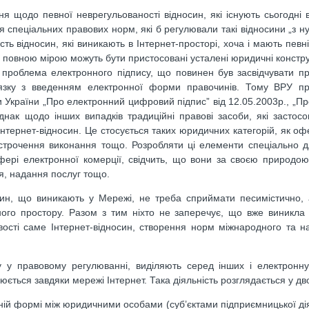
ня щодо певної неврегульованості відносин, які існують сьогодні 
 спеціальних правових норм, які б регулювали такі відносини „з нул
сть відносин, які виникають в Інтернет-просторі, хоча і мають певн
х повною мірою можуть бути пристосовані усталені юридичні констру
проблема електронного підпису, що повинен був засвідчувати пр
’язку з введенням електронної форми правочинів. Тому ВРУ п
 України „Про електронний цифровий підпис” від 12.05.2003р., „Пр
днак щодо інших випадків традиційні правові засоби, які застос
Інтернет-відносин. Це стосується таких юридичних категорій, як оф
острочення виконання тощо. Розробляти ці елементи спеціально д
фері електронної комерції, свідчить, що вони за своєю природою
я, надання послуг тощо.
ин, що виникають у Мережі, не треба сприймати песимістично, 
ого простору. Разом з тим ніхто не заперечує, що вже виникла 
вості саме Інтернет-відносин, створення норм міжнародного та н
ду у правовому регулюванні, виділяють серед інших і електронн
снюється завдяки мережі Інтернет. Така діяльність розглядається у дв
нній формі між юридичними особами (суб’єктами підприємницької дія