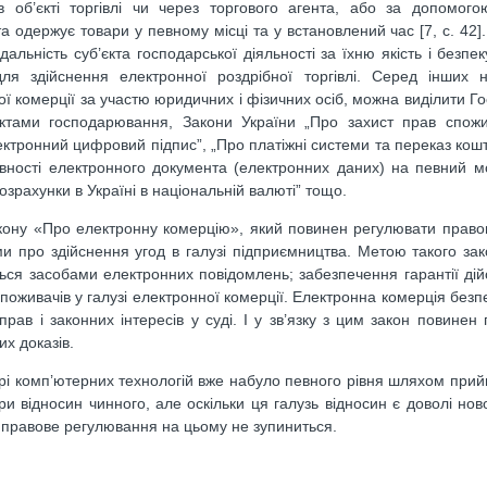
об’єкті торгівлі чи через торгового агента, або за допомого
та одержує товари у певному місці та у встановлений час [7, с. 42]
льність суб’єкта господарської діяльності за їхню якість і безпек
я здійснення електронної роздрібної торгівлі. Серед інших н
ої комерції за участю юридичних і фізичних осіб, можна виділити Г
’єктами господарювання, Закони України „Про захист прав спожи
ктронний цифровий підпис”, „Про платіжні системи та переказ коштів
ності електронного документа (електронних даних) на певний м
озрахунки в Україні в національній валюті” тощо.
акону «Про електронну комерцію», який повинен регулювати правов
 про здійснення угод в галузі підприємництва. Метою такого за
ся засобами електронних повідомлень; забезпечення гарантії дійс
споживачів у галузі електронної комерції. Електронна комерція безп
рав і законних інтересів у суді. І у зв’язку з цим закон повинен
х доказів.
рі комп’ютерних технологій вже набуло певного рівня шляхом прий
и відносин чинного, але оскільки ця галузь відносин є доволі ново
 правове регулювання на цьому не зупиниться.